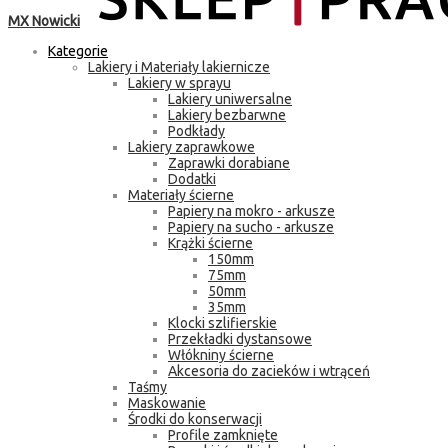
MX Nowicki
Kategorie
Lakiery i Materiały lakiernicze
Lakiery w sprayu
Lakiery uniwersalne
Lakiery bezbarwne
Podkłady
Lakiery zaprawkowe
Zaprawki dorabiane
Dodatki
Materiały ścierne
Papiery na mokro - arkusze
Papiery na sucho - arkusze
Krążki ścierne
150mm
75mm
50mm
35mm
Klocki szlifierskie
Przekładki dystansowe
Włókniny ścierne
Akcesoria do zacieków i wtrąceń
Taśmy
Maskowanie
Środki do konserwacji
Profile zamknięte