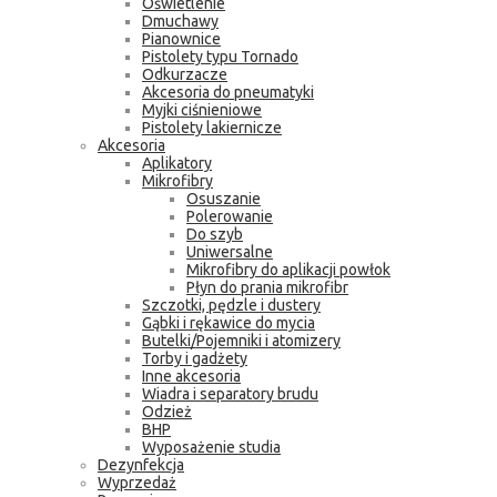
Oświetlenie
Dmuchawy
Pianownice
Pistolety typu Tornado
Odkurzacze
Akcesoria do pneumatyki
Myjki ciśnieniowe
Pistolety lakiernicze
Akcesoria
Aplikatory
Mikrofibry
Osuszanie
Polerowanie
Do szyb
Uniwersalne
Mikrofibry do aplikacji powłok
Płyn do prania mikrofibr
Szczotki, pędzle i dustery
Gąbki i rękawice do mycia
Butelki/Pojemniki i atomizery
Torby i gadżety
Inne akcesoria
Wiadra i separatory brudu
Odzież
BHP
Wyposażenie studia
Dezynfekcja
Wyprzedaż