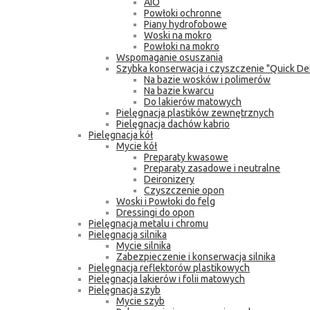
AIO
Powłoki ochronne
Piany hydrofobowe
Woski na mokro
Powłoki na mokro
Wspomaganie osuszania
Szybka konserwacja i czyszczenie "Quick Det
Na bazie wosków i polimerów
Na bazie kwarcu
Do lakierów matowych
Pielęgnacja plastików zewnętrznych
Pielęgnacja dachów kabrio
Pielęgnacja kół
Mycie kół
Preparaty kwasowe
Preparaty zasadowe i neutralne
Deironizery
Czyszczenie opon
Woski i Powłoki do felg
Dressingi do opon
Pielęgnacja metalu i chromu
Pielęgnacja silnika
Mycie silnika
Zabezpieczenie i konserwacja silnika
Pielęgnacja reflektorów plastikowych
Pielęgnacja lakierów i folii matowych
Pielęgnacja szyb
Mycie szyb