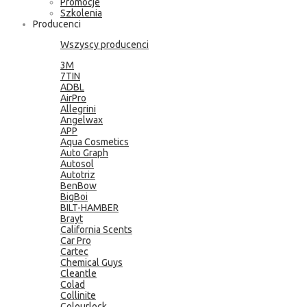
Promocje
Szkolenia
Producenci
Wszyscy producenci
3M
7TIN
ADBL
AirPro
Allegrini
Angelwax
APP
Aqua Cosmetics
Auto Graph
Autosol
Autotriz
BenBow
BigBoi
BILT-HAMBER
Brayt
California Scents
Car Pro
Cartec
Chemical Guys
Cleantle
Colad
Collinite
Colourlock