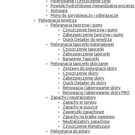
Polerowanie i czyszczenie szyb
Powłoki hydrofobowe (niewidzialna wycierac
Antypara
Płyny do spryskiwaczy i odmrażacze
Pielęgnacja wnętrza
Pielęgnacja tworzyw i gumy
Czyszczenie tworzyw i gumy
Zabezpieczenie tworzyw i gumy
Quick Detailer do wnętrza
Pielęgnacja tapicerki materiałowej
Czyszczenie tapicerki
Zabezpieczenie tapicerki
Barwienie Tapicerki
Pielęgnacja tapicerki skórzanej
Zestawy do pielęgnacji skóry
Czyszczenie skóry
Zabezpieczenie skóry
Quick Detailer do skóry
Renowacja i lakierowanie skóry
Renowacja i lakierowanie skóry PRO
Zapachy i neutralizatory
Zapachy w sprayu
Zapachy w puszce
Zawieszki zapachowe
Zapachy na kratkę nawiewu
Neutralizatory zapachów
Czyszczenie Klimatyzacji
Pielęgnacja alcantary