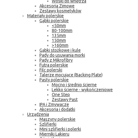
Woski do wnętrza
Akcesoria Zimowe
Zestawy kosmetyków
Materiały polerskie
Gąbki polerskie
<50mm
80-100mm
135mm
150mm
>160mm
Gąbki stożkowe i kule
Pady do usuwania morki
Pady z Mikrofibry
Futra polerskie
Filc polerski
Talerze mocujące (Backing Plate)
Pasty polerskie
Mocno i średnio ścierne
Lekko ścierne - wykończeniowe
One Step
Zestawy Past
IPA i Zmywacze
Akcesoria i dodatki
Urządzenia
Maszyny polerskie
Szlifierki
Mini szlifierki i polerki
Mierniki Lakieru