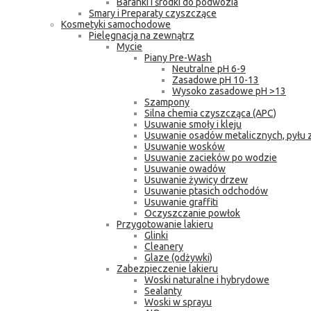
Baranki i środki do podwozia
Smary i Preparaty czyszczące
Kosmetyki samochodowe
Pielęgnacja na zewnątrz
Mycie
Piany Pre-Wash
Neutralne pH 6-9
Zasadowe pH 10-13
Wysoko zasadowe pH >13
Szampony
Silna chemia czyszcząca (APC)
Usuwanie smoły i kleju
Usuwanie osadów metalicznych, pyłu
Usuwanie wosków
Usuwanie zacieków po wodzie
Usuwanie owadów
Usuwanie żywicy drzew
Usuwanie ptasich odchodów
Usuwanie graffiti
Oczyszczanie powłok
Przygotowanie lakieru
Glinki
Cleanery
Glaze (odżywki)
Zabezpieczenie lakieru
Woski naturalne i hybrydowe
Sealanty
Woski w sprayu