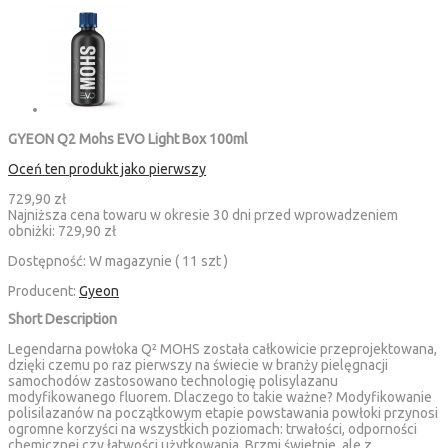
GYEON Q2 Mohs EVO Light Box 100ml
Oceń ten produkt jako pierwszy
729,90 zł
Najniższa cena towaru w okresie 30 dni przed wprowadzeniem
obniżki:
729,90 zł
Dostępność:
W magazynie ( 11 szt )
Producent:
Gyeon
Short Description
Legendarna powłoka Q² MOHS została całkowicie przeprojektowana,
dzięki czemu po raz pierwszy na świecie w branży pielęgnacji
samochodów zastosowano technologię polisylazanu
modyfikowanego fluorem. Dlaczego to takie ważne? Modyfikowanie
polisilazanów na początkowym etapie powstawania powłoki przynosi
ogromne korzyści na wszystkich poziomach: trwałości, odporności
chemicznej czy łatwości użytkowania. Brzmi świetnie, ale z