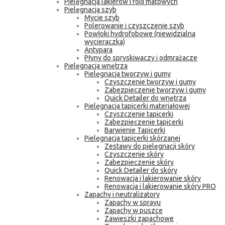
Pielęgnacja lakierów i folii matowych
Pielęgnacja szyb
Mycie szyb
Polerowanie i czyszczenie szyb
Powłoki hydrofobowe (niewidzialna
wycieraczka)
Antypara
Płyny do spryskiwaczy i odmrażacze
Pielęgnacja wnętrza
Pielęgnacja tworzyw i gumy
Czyszczenie tworzyw i gumy
Zabezpieczenie tworzyw i gumy
Quick Detailer do wnętrza
Pielęgnacja tapicerki materiałowej
Czyszczenie tapicerki
Zabezpieczenie tapicerki
Barwienie Tapicerki
Pielęgnacja tapicerki skórzanej
Zestawy do pielęgnacji skóry
Czyszczenie skóry
Zabezpieczenie skóry
Quick Detailer do skóry
Renowacja i lakierowanie skóry
Renowacja i lakierowanie skóry PRO
Zapachy i neutralizatory
Zapachy w sprayu
Zapachy w puszce
Zawieszki zapachowe