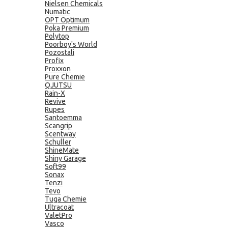
Nielsen Chemicals
Numatic
OPT Optimum
Poka Premium
Polytop
Poorboy's World
Pozostali
Profix
Proxxon
Pure Chemie
QJUTSU
Rain-X
Revive
Rupes
Santoemma
Scangrip
Scentway
Schuller
ShineMate
Shiny Garage
Soft99
Sonax
Tenzi
Tevo
Tuga Chemie
Ultracoat
ValetPro
Vasco