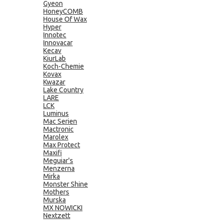
Gyeon
HoneyCOMB
House Of Wax
Hyper
Innotec
Innovacar
Kecav
KiurLab
Koch-Chemie
Kovax
Kwazar
Lake Country
LARE
LCK
Luminus
Mac Serien
Mactronic
Marolex
Max Protect
Maxifi
Meguiar's
Menzerna
Mirka
Monster Shine
Mothers
Murska
MX NOWICKI
Nextzett