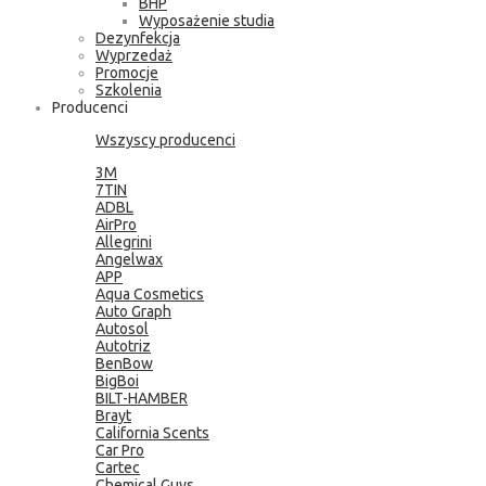
BHP
Wyposażenie studia
Dezynfekcja
Wyprzedaż
Promocje
Szkolenia
Producenci
Wszyscy producenci
3M
7TIN
ADBL
AirPro
Allegrini
Angelwax
APP
Aqua Cosmetics
Auto Graph
Autosol
Autotriz
BenBow
BigBoi
BILT-HAMBER
Brayt
California Scents
Car Pro
Cartec
Chemical Guys