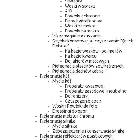
Sealanty
Woski w sprayu
AIO
Powłoki ochronne
Piany hydrofobowe
Woski na mokro
Powłoki na mokro
Wspomaganie osuszania
Szybka konserwacja i czyszczenie "Quick
Detailer"
Na bazie wosków i polimerów
Na bazie kwarcu
Do lakierów matowych
Pielęgnacja plastików zewnętrznych
Pielęgnacja dachów kabrio
Pielęgnacja kół
Mycie kół
Preparaty kwasowe
Preparaty zasadowe i neutralne
Deironizery
Czyszczenie opon
Woski i Powłoki do felg
Dressingi do opon
Pielęgnacja metalu i chromu
Pielęgnacja silnika
Mycie silnika
Zabezpieczenie i konserwacja silnika
Pielęgnacja reflektorów plastikowych