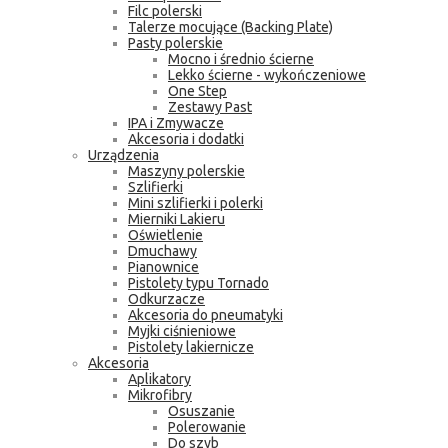
Filc polerski
Talerze mocujące (Backing Plate)
Pasty polerskie
Mocno i średnio ścierne
Lekko ścierne - wykończeniowe
One Step
Zestawy Past
IPA i Zmywacze
Akcesoria i dodatki
Urządzenia
Maszyny polerskie
Szlifierki
Mini szlifierki i polerki
Mierniki Lakieru
Oświetlenie
Dmuchawy
Pianownice
Pistolety typu Tornado
Odkurzacze
Akcesoria do pneumatyki
Myjki ciśnieniowe
Pistolety lakiernicze
Akcesoria
Aplikatory
Mikrofibry
Osuszanie
Polerowanie
Do szyb