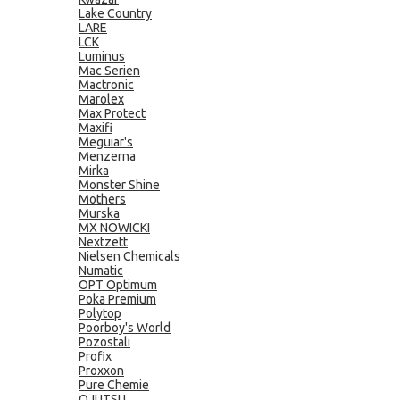
Lake Country
LARE
LCK
Luminus
Mac Serien
Mactronic
Marolex
Max Protect
Maxifi
Meguiar's
Menzerna
Mirka
Monster Shine
Mothers
Murska
MX NOWICKI
Nextzett
Nielsen Chemicals
Numatic
OPT Optimum
Poka Premium
Polytop
Poorboy's World
Pozostali
Profix
Proxxon
Pure Chemie
QJUTSU