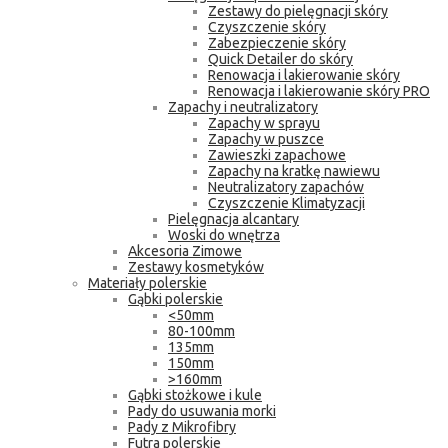
Zestawy do pielęgnacji skóry
Czyszczenie skóry
Zabezpieczenie skóry
Quick Detailer do skóry
Renowacja i lakierowanie skóry
Renowacja i lakierowanie skóry PRO
Zapachy i neutralizatory
Zapachy w sprayu
Zapachy w puszce
Zawieszki zapachowe
Zapachy na kratkę nawiewu
Neutralizatory zapachów
Czyszczenie Klimatyzacji
Pielęgnacja alcantary
Woski do wnętrza
Akcesoria Zimowe
Zestawy kosmetyków
Materiały polerskie
Gąbki polerskie
<50mm
80-100mm
135mm
150mm
>160mm
Gąbki stożkowe i kule
Pady do usuwania morki
Pady z Mikrofibry
Futra polerskie