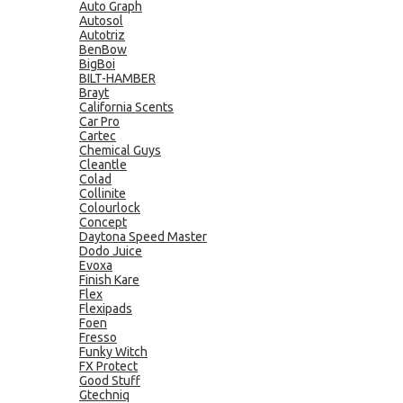
Auto Graph
Autosol
Autotriz
BenBow
BigBoi
BILT-HAMBER
Brayt
California Scents
Car Pro
Cartec
Chemical Guys
Cleantle
Colad
Collinite
Colourlock
Concept
Daytona Speed Master
Dodo Juice
Evoxa
Finish Kare
Flex
Flexipads
Foen
Fresso
Funky Witch
FX Protect
Good Stuff
Gtechniq