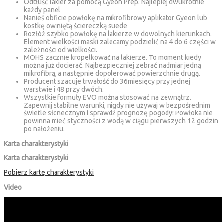
Odtłuść lakier za pomocą Gyeon Prep. Najlepiej dwukrotnie
każdy panel
Nanieś obficie powłokę na mikrofibrowy aplikator Gyeon lub
kostkę owiniętą ściereczką suede
Rozłóż szybko powłokę na lakierze w dowolnych kierunkach.
Element wielkości maski zalecamy podzielić na 4 do 6 części w
zależności od wielkości.
MOHS zacznie kropelkować na lakierze. To moment kiedy
można już docierać. Najbezpieczniej zebrać nadmiar jedną
mikrofibrą, a następnie dopolerować powierzchnie drugą.
Producent szacuje trwałość do 36miesięcy przy jednej
warstwie i 48 przy dwóch.
Wszystkie formuły EVO można stosować na zewnątrz.
Zapewnij stabilne warunki, nigdy nie używaj w bezpośrednim
świetle słonecznym i sprawdź prognozę pogody! Powłoka nie
powinna mieć styczności z wodą w ciągu pierwszych 12 godzin
po nałożeniu.
Karta charakterystyki
Karta charakterystyki
Pobierz kartę charakterystyki
Video