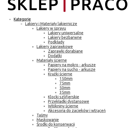
Kategorie
Lakiery i Materiały lakiernicze
Lakiery w sprayu
Lakiery uniwersalne
Lakiery bezbarwne
Podkłady
Lakiery zaprawkowe
Zaprawki dorabiane
Dodatki
Materiały ścierne
Papiery na mokro - arkusze
Papiery na sucho - arkusze
Krążki ścierne
150mm
75mm
50mm
35mm
Klocki szlifierskie
Przekładki dystansowe
Włókniny ścierne
Akcesoria do zacieków i wtrąceń
Taśmy
Maskowanie
Środki do konserwacji