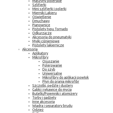
Maszyny polerskie
Szlifierki
Mini szlifierki i polerki
Mierniki Lakieru
Oświetlenie
Dmuchawy
Pianownice
Pistolety typu Tornado
Odkurzacze
Akcesoria do pneumatyki
Myjki ciśnieniowe
Pistolety lakiernicze
Akcesoria
Aplikatory
Mikrofibry
Osuszanie
Polerowanie
Do szyb
Uniwersalne
Mikrofibry do aplikacji powłok
Płyn do prania mikrofibr
Szczotki, pędzle i dustery
Gąbki i rękawice do mycia
Butelki/Pojemniki i atomizery
Torby i gadżety
Inne akcesoria
Wiadra i separatory brudu
Odzież