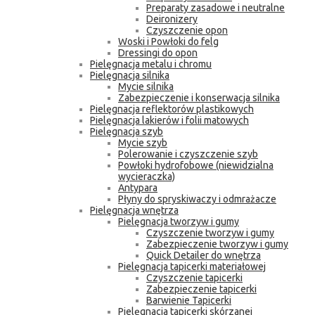
Preparaty zasadowe i neutralne
Deironizery
Czyszczenie opon
Woski i Powłoki do felg
Dressingi do opon
Pielęgnacja metalu i chromu
Pielęgnacja silnika
Mycie silnika
Zabezpieczenie i konserwacja silnika
Pielęgnacja reflektorów plastikowych
Pielęgnacja lakierów i folii matowych
Pielęgnacja szyb
Mycie szyb
Polerowanie i czyszczenie szyb
Powłoki hydrofobowe (niewidzialna
wycieraczka)
Antypara
Płyny do spryskiwaczy i odmrażacze
Pielęgnacja wnętrza
Pielęgnacja tworzyw i gumy
Czyszczenie tworzyw i gumy
Zabezpieczenie tworzyw i gumy
Quick Detailer do wnętrza
Pielęgnacja tapicerki materiałowej
Czyszczenie tapicerki
Zabezpieczenie tapicerki
Barwienie Tapicerki
Pielęgnacja tapicerki skórzanej