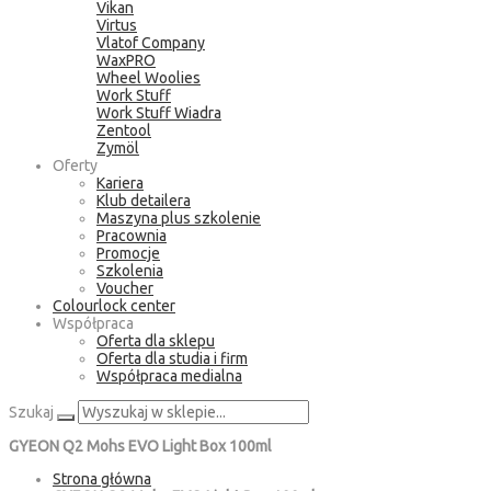
Vikan
Virtus
Vlatof Company
WaxPRO
Wheel Woolies
Work Stuff
Work Stuff Wiadra
Zentool
Zymöl
Oferty
Kariera
Klub detailera
Maszyna plus szkolenie
Pracownia
Promocje
Szkolenia
Voucher
Colourlock center
Współpraca
Oferta dla sklepu
Oferta dla studia i firm
Współpraca medialna
Szukaj
GYEON Q2 Mohs EVO Light Box 100ml
Strona główna