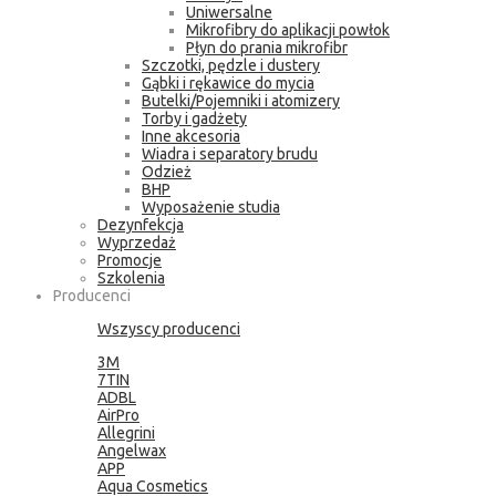
Uniwersalne
Mikrofibry do aplikacji powłok
Płyn do prania mikrofibr
Szczotki, pędzle i dustery
Gąbki i rękawice do mycia
Butelki/Pojemniki i atomizery
Torby i gadżety
Inne akcesoria
Wiadra i separatory brudu
Odzież
BHP
Wyposażenie studia
Dezynfekcja
Wyprzedaż
Promocje
Szkolenia
Producenci
Wszyscy producenci
3M
7TIN
ADBL
AirPro
Allegrini
Angelwax
APP
Aqua Cosmetics