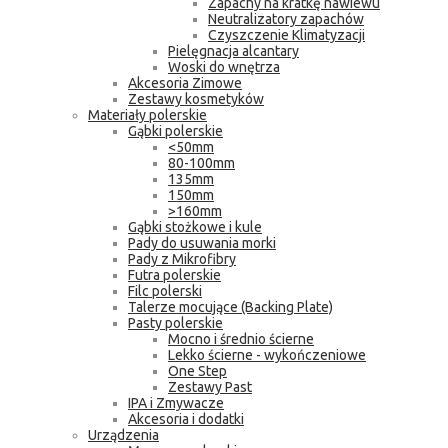
Zapachy na kratkę nawiewu
Neutralizatory zapachów
Czyszczenie Klimatyzacji
Pielęgnacja alcantary
Woski do wnętrza
Akcesoria Zimowe
Zestawy kosmetyków
Materiały polerskie
Gąbki polerskie
<50mm
80-100mm
135mm
150mm
>160mm
Gąbki stożkowe i kule
Pady do usuwania morki
Pady z Mikrofibry
Futra polerskie
Filc polerski
Talerze mocujące (Backing Plate)
Pasty polerskie
Mocno i średnio ścierne
Lekko ścierne - wykończeniowe
One Step
Zestawy Past
IPA i Zmywacze
Akcesoria i dodatki
Urządzenia