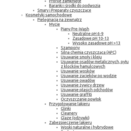
Profile zamknięte
Baranki i środki do podwozia
Smary i Preparaty czyszczące
Kosmetyki samochodowe
Pielęgnacja na zewnątrz
Mycie
Piany Pre-Wash
Neutralne pH 6-9
Zasadowe pH 10-13
Wysoko zasadowe pH >13
Szampony
Silna chemia czyszcząca (APC)
Usuwanie smoły i kleju
Usuwanie osadów metalicznych, pyłu
z klocków hamulcowych
Usuwanie wosków
Usuwanie zacieków po wodzie
Usuwanie owadów
Usuwanie żywicy drzew
Usuwanie ptasich odchodów
Usuwanie graffiti
Oczyszczanie powłok
Przygotowanie lakieru
Glinki
Cleanery
Glaze (odżywki)
Zabezpieczenie lakieru
Woski naturalne i hybrydowe