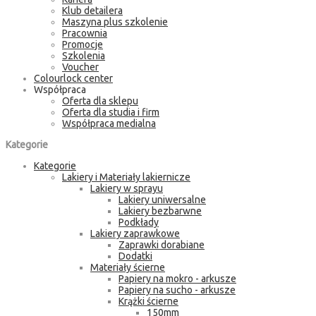
Klub detailera
Maszyna plus szkolenie
Pracownia
Promocje
Szkolenia
Voucher
Colourlock center
Współpraca
Oferta dla sklepu
Oferta dla studia i firm
Współpraca medialna
Kategorie
Kategorie
Lakiery i Materiały lakiernicze
Lakiery w sprayu
Lakiery uniwersalne
Lakiery bezbarwne
Podkłady
Lakiery zaprawkowe
Zaprawki dorabiane
Dodatki
Materiały ścierne
Papiery na mokro - arkusze
Papiery na sucho - arkusze
Krążki ścierne
150mm