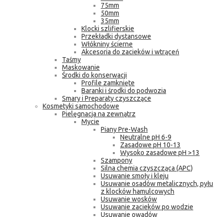
75mm
50mm
35mm
Klocki szlifierskie
Przekładki dystansowe
Włókniny ścierne
Akcesoria do zacieków i wtrąceń
Taśmy
Maskowanie
Środki do konserwacji
Profile zamknięte
Baranki i środki do podwozia
Smary i Preparaty czyszczące
Kosmetyki samochodowe
Pielęgnacja na zewnątrz
Mycie
Piany Pre-Wash
Neutralne pH 6-9
Zasadowe pH 10-13
Wysoko zasadowe pH >13
Szampony
Silna chemia czyszcząca (APC)
Usuwanie smoły i kleju
Usuwanie osadów metalicznych, pyłu
z klocków hamulcowych
Usuwanie wosków
Usuwanie zacieków po wodzie
Usuwanie owadów