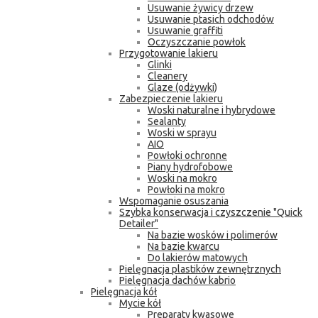
Usuwanie żywicy drzew
Usuwanie ptasich odchodów
Usuwanie graffiti
Oczyszczanie powłok
Przygotowanie lakieru
Glinki
Cleanery
Glaze (odżywki)
Zabezpieczenie lakieru
Woski naturalne i hybrydowe
Sealanty
Woski w sprayu
AIO
Powłoki ochronne
Piany hydrofobowe
Woski na mokro
Powłoki na mokro
Wspomaganie osuszania
Szybka konserwacja i czyszczenie "Quick
Detailer"
Na bazie wosków i polimerów
Na bazie kwarcu
Do lakierów matowych
Pielęgnacja plastików zewnętrznych
Pielęgnacja dachów kabrio
Pielęgnacja kół
Mycie kół
Preparaty kwasowe