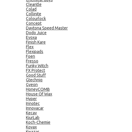
Cleantle
Colad
Collinite
Colourlock
Concept
Daytona Speed Master
Dodo Juice
Evoxa
Finish Kare
Flex
Flexipads
Foen
Fresso
Funky Witch
FX Protect
Good Stuff
Gtechniq
Gyeon
HoneyCOMB
House Of Wax
Hyper
Innotec
Innovacar
Kecav
KiurLab
Koch-Chemie
Kovax
Kwazar