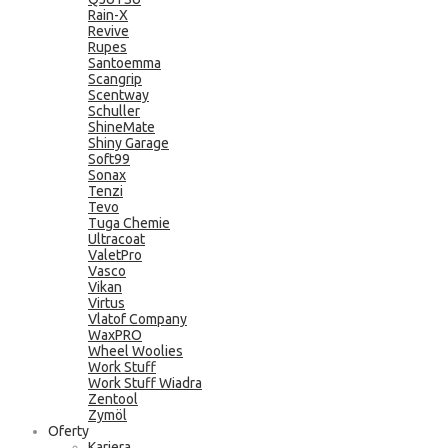
Rain-X
Revive
Rupes
Santoemma
Scangrip
Scentway
Schuller
ShineMate
Shiny Garage
Soft99
Sonax
Tenzi
Tevo
Tuga Chemie
Ultracoat
ValetPro
Vasco
Vikan
Virtus
Vlatof Company
WaxPRO
Wheel Woolies
Work Stuff
Work Stuff Wiadra
Zentool
Zymöl
Oferty
Kariera