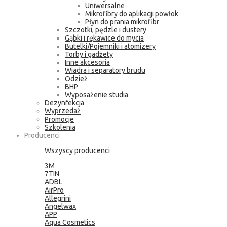
Uniwersalne
Mikrofibry do aplikacji powłok
Płyn do prania mikrofibr
Szczotki, pędzle i dustery
Gąbki i rękawice do mycia
Butelki/Pojemniki i atomizery
Torby i gadżety
Inne akcesoria
Wiadra i separatory brudu
Odzież
BHP
Wyposażenie studia
Dezynfekcja
Wyprzedaż
Promocje
Szkolenia
Producenci
Wszyscy producenci
3M
7TIN
ADBL
AirPro
Allegrini
Angelwax
APP
Aqua Cosmetics