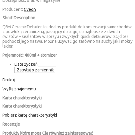
Dostępność:
Brak w magazynie
Producent:
Gyeon
Short Description
Q²M CeramicDetailer to idealny produkt do konserwacji samochodów
z powłoką ceramiczną, pasujący do tego, co najlepsze z dwóch
światów – sealantów w sprayu i zwykłych quick detailerów. Stąd też
pochodzi jego nazwa. Można używać go zarówno na suchy jak i mokry
lakier.
Pojemność: 400ml + atomizer
Lista życzeń
Zapytaj o zamiennik
Drukuj
Wyślij znajomemu
Karta charakterystyki
Karta charakterystyki
Pobierz kartę charakterystyki
Recenzje
Produkty które mogą Cię również zainteresować