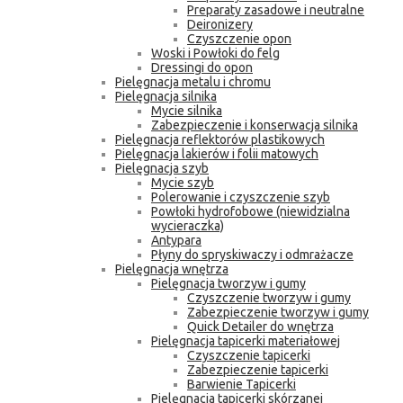
Preparaty zasadowe i neutralne
Deironizery
Czyszczenie opon
Woski i Powłoki do felg
Dressingi do opon
Pielęgnacja metalu i chromu
Pielęgnacja silnika
Mycie silnika
Zabezpieczenie i konserwacja silnika
Pielęgnacja reflektorów plastikowych
Pielęgnacja lakierów i folii matowych
Pielęgnacja szyb
Mycie szyb
Polerowanie i czyszczenie szyb
Powłoki hydrofobowe (niewidzialna
wycieraczka)
Antypara
Płyny do spryskiwaczy i odmrażacze
Pielęgnacja wnętrza
Pielęgnacja tworzyw i gumy
Czyszczenie tworzyw i gumy
Zabezpieczenie tworzyw i gumy
Quick Detailer do wnętrza
Pielęgnacja tapicerki materiałowej
Czyszczenie tapicerki
Zabezpieczenie tapicerki
Barwienie Tapicerki
Pielęgnacja tapicerki skórzanej