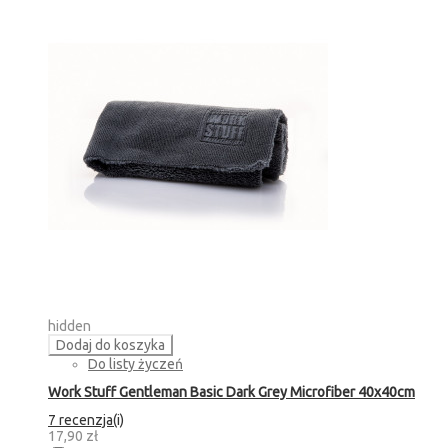
hidden
Dodaj do koszyka
Do listy życzeń
Work Stuff Gentleman Basic Dark Grey Microfiber 40x40cm
7 recenzja(i)
17,90 zł