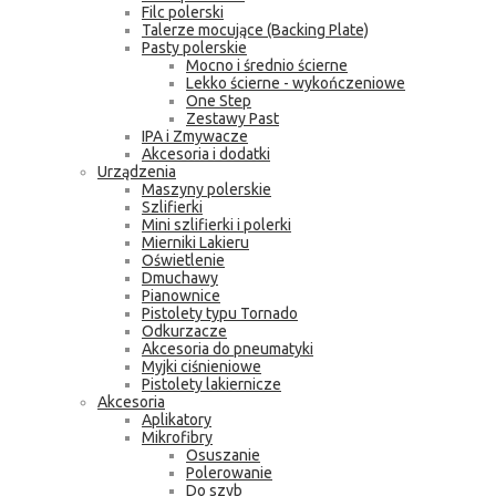
Filc polerski
Talerze mocujące (Backing Plate)
Pasty polerskie
Mocno i średnio ścierne
Lekko ścierne - wykończeniowe
One Step
Zestawy Past
IPA i Zmywacze
Akcesoria i dodatki
Urządzenia
Maszyny polerskie
Szlifierki
Mini szlifierki i polerki
Mierniki Lakieru
Oświetlenie
Dmuchawy
Pianownice
Pistolety typu Tornado
Odkurzacze
Akcesoria do pneumatyki
Myjki ciśnieniowe
Pistolety lakiernicze
Akcesoria
Aplikatory
Mikrofibry
Osuszanie
Polerowanie
Do szyb