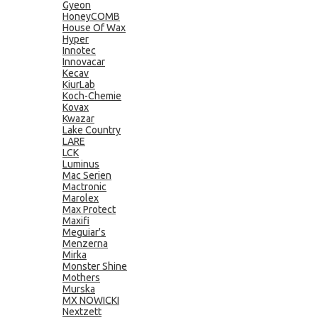
Gyeon
HoneyCOMB
House Of Wax
Hyper
Innotec
Innovacar
Kecav
KiurLab
Koch-Chemie
Kovax
Kwazar
Lake Country
LARE
LCK
Luminus
Mac Serien
Mactronic
Marolex
Max Protect
Maxifi
Meguiar's
Menzerna
Mirka
Monster Shine
Mothers
Murska
MX NOWICKI
Nextzett