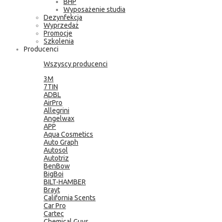
BHP
Wyposażenie studia
Dezynfekcja
Wyprzedaż
Promocje
Szkolenia
Producenci
Wszyscy producenci
3M
7TIN
ADBL
AirPro
Allegrini
Angelwax
APP
Aqua Cosmetics
Auto Graph
Autosol
Autotriz
BenBow
BigBoi
BILT-HAMBER
Brayt
California Scents
Car Pro
Cartec
Chemical Guys