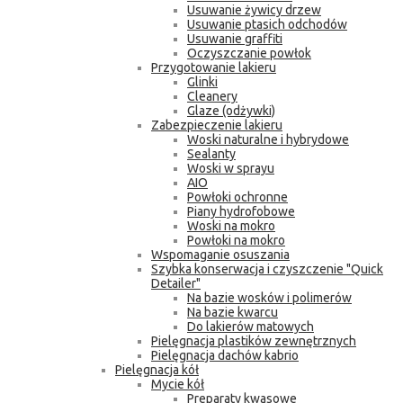
Usuwanie żywicy drzew
Usuwanie ptasich odchodów
Usuwanie graffiti
Oczyszczanie powłok
Przygotowanie lakieru
Glinki
Cleanery
Glaze (odżywki)
Zabezpieczenie lakieru
Woski naturalne i hybrydowe
Sealanty
Woski w sprayu
AIO
Powłoki ochronne
Piany hydrofobowe
Woski na mokro
Powłoki na mokro
Wspomaganie osuszania
Szybka konserwacja i czyszczenie "Quick
Detailer"
Na bazie wosków i polimerów
Na bazie kwarcu
Do lakierów matowych
Pielęgnacja plastików zewnętrznych
Pielęgnacja dachów kabrio
Pielęgnacja kół
Mycie kół
Preparaty kwasowe