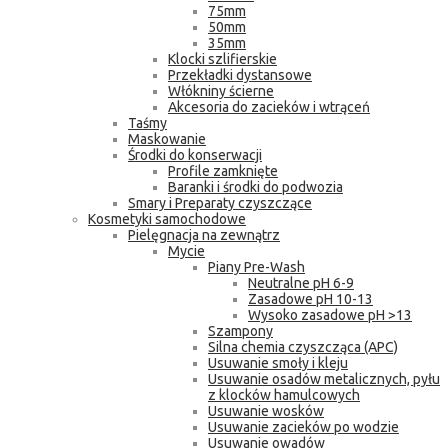
75mm
50mm
35mm
Klocki szlifierskie
Przekładki dystansowe
Włókniny ścierne
Akcesoria do zacieków i wtrąceń
Taśmy
Maskowanie
Środki do konserwacji
Profile zamknięte
Baranki i środki do podwozia
Smary i Preparaty czyszczące
Kosmetyki samochodowe
Pielęgnacja na zewnątrz
Mycie
Piany Pre-Wash
Neutralne pH 6-9
Zasadowe pH 10-13
Wysoko zasadowe pH >13
Szampony
Silna chemia czyszcząca (APC)
Usuwanie smoły i kleju
Usuwanie osadów metalicznych, pyłu
z klocków hamulcowych
Usuwanie wosków
Usuwanie zacieków po wodzie
Usuwanie owadów