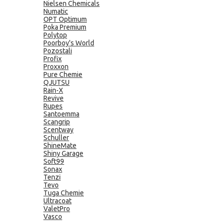
Nielsen Chemicals
Numatic
OPT Optimum
Poka Premium
Polytop
Poorboy's World
Pozostali
Profix
Proxxon
Pure Chemie
QJUTSU
Rain-X
Revive
Rupes
Santoemma
Scangrip
Scentway
Schuller
ShineMate
Shiny Garage
Soft99
Sonax
Tenzi
Tevo
Tuga Chemie
Ultracoat
ValetPro
Vasco