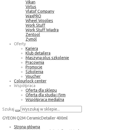
Vikan
Virtus
Vlatof Company
WaxPRO
Wheel Woolies
Work Stuff
Work Stuff Wiadra
Zentool
Zymöl
Oferty
Kariera
Klub detailera
Maszyna plus szkolenie
Pracownia
Promocje
Szkolenia
Voucher
Colourlock center
Współpraca
Oferta dla sklepu
Oferta dla studia i firm
Współpraca medialna
Szukaj
GYEON Q2M CeramicDetailer 400ml
Strona główna