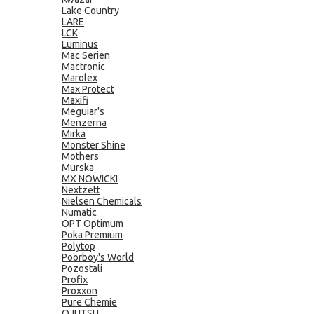
Lake Country
LARE
LCK
Luminus
Mac Serien
Mactronic
Marolex
Max Protect
Maxifi
Meguiar's
Menzerna
Mirka
Monster Shine
Mothers
Murska
MX NOWICKI
Nextzett
Nielsen Chemicals
Numatic
OPT Optimum
Poka Premium
Polytop
Poorboy's World
Pozostali
Profix
Proxxon
Pure Chemie
QJUTSU