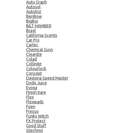
Auto Graph
Autosol
Autotriz
BenBow
BigBoi
BILT-HAMBER
Brayt
California Scents
Car Pro
Cartec
Chemical Guys
Cleantle
Colad
Collinite
Colourlock
Concept
Daytona Speed Master
Dodo Juice
Evoxa
Finish Kare
Flex
Flexipads
Foen
Fresso
Funky Witch
FX Protect
Good Stuff
Gtechniq