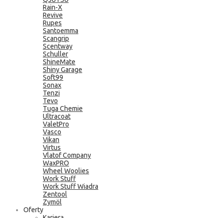
Rain-X
Revive
Rupes
Santoemma
Scangrip
Scentway
Schuller
ShineMate
Shiny Garage
Soft99
Sonax
Tenzi
Tevo
Tuga Chemie
Ultracoat
ValetPro
Vasco
Vikan
Virtus
Vlatof Company
WaxPRO
Wheel Woolies
Work Stuff
Work Stuff Wiadra
Zentool
Zymöl
Oferty
Kariera