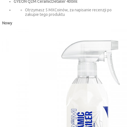
GYEON Q2M CeramicDetailer 400ml
Otrzymasz 5 MXCoinów, za napisanie recenzji po
zakupie tego produktu
Nowy