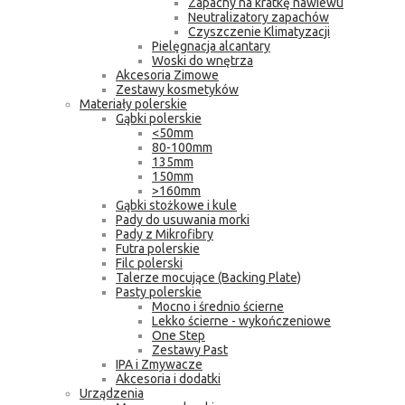
Zapachy na kratkę nawiewu
Neutralizatory zapachów
Czyszczenie Klimatyzacji
Pielęgnacja alcantary
Woski do wnętrza
Akcesoria Zimowe
Zestawy kosmetyków
Materiały polerskie
Gąbki polerskie
<50mm
80-100mm
135mm
150mm
>160mm
Gąbki stożkowe i kule
Pady do usuwania morki
Pady z Mikrofibry
Futra polerskie
Filc polerski
Talerze mocujące (Backing Plate)
Pasty polerskie
Mocno i średnio ścierne
Lekko ścierne - wykończeniowe
One Step
Zestawy Past
IPA i Zmywacze
Akcesoria i dodatki
Urządzenia