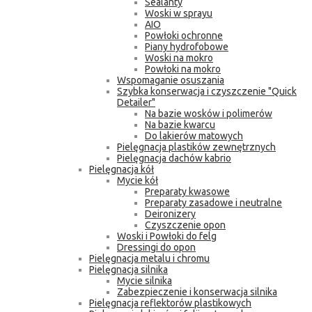
Sealanty
Woski w sprayu
AIO
Powłoki ochronne
Piany hydrofobowe
Woski na mokro
Powłoki na mokro
Wspomaganie osuszania
Szybka konserwacja i czyszczenie "Quick
Detailer"
Na bazie wosków i polimerów
Na bazie kwarcu
Do lakierów matowych
Pielęgnacja plastików zewnętrznych
Pielęgnacja dachów kabrio
Pielęgnacja kół
Mycie kół
Preparaty kwasowe
Preparaty zasadowe i neutralne
Deironizery
Czyszczenie opon
Woski i Powłoki do felg
Dressingi do opon
Pielęgnacja metalu i chromu
Pielęgnacja silnika
Mycie silnika
Zabezpieczenie i konserwacja silnika
Pielęgnacja reflektorów plastikowych