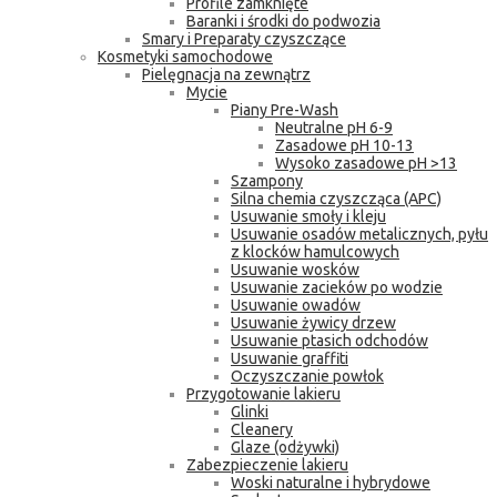
Profile zamknięte
Baranki i środki do podwozia
Smary i Preparaty czyszczące
Kosmetyki samochodowe
Pielęgnacja na zewnątrz
Mycie
Piany Pre-Wash
Neutralne pH 6-9
Zasadowe pH 10-13
Wysoko zasadowe pH >13
Szampony
Silna chemia czyszcząca (APC)
Usuwanie smoły i kleju
Usuwanie osadów metalicznych, pyłu
z klocków hamulcowych
Usuwanie wosków
Usuwanie zacieków po wodzie
Usuwanie owadów
Usuwanie żywicy drzew
Usuwanie ptasich odchodów
Usuwanie graffiti
Oczyszczanie powłok
Przygotowanie lakieru
Glinki
Cleanery
Glaze (odżywki)
Zabezpieczenie lakieru
Woski naturalne i hybrydowe