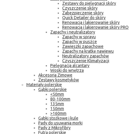
Zestawy do pielęgnacji skóry
Czyszczenie skóry
Zabezpieczenie skóry
Quick Detailer do skóry
Renowacja i lakierowanie skóry
Renowacja i lakierowanie skóry PRO
Zapachy i neutralizatory
Zapachy w sprayu
Zapachy w puszce
Zawieszki zapachowe
Zapachy na kratkę nawiewu
Neutralizatory zapachów
Czyszczenie Klimatyzacji
Pielęgnacja alcantary
Woski do wnętrza
Akcesoria Zimowe
Zestawy kosmetyków
Materiały polerskie
Gąbki polerskie
<50mm
80-100mm
135mm
150mm
>160mm
Gąbki stożkowe i kule
Pady do usuwania morki
Pady z Mikrofibry
Futra polerskie