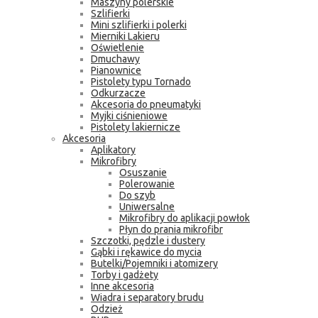
Maszyny polerskie
Szlifierki
Mini szlifierki i polerki
Mierniki Lakieru
Oświetlenie
Dmuchawy
Pianownice
Pistolety typu Tornado
Odkurzacze
Akcesoria do pneumatyki
Myjki ciśnieniowe
Pistolety lakiernicze
Akcesoria
Aplikatory
Mikrofibry
Osuszanie
Polerowanie
Do szyb
Uniwersalne
Mikrofibry do aplikacji powłok
Płyn do prania mikrofibr
Szczotki, pędzle i dustery
Gąbki i rękawice do mycia
Butelki/Pojemniki i atomizery
Torby i gadżety
Inne akcesoria
Wiadra i separatory brudu
Odzież