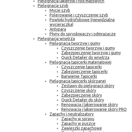
Pielęgnacja lakierów i folii matowych
Pielęgnacja szyb
Mycie szyb
Polerowanie i czyszczenie szyb
Powłoki hydrofobowe (niewidzialna
wycieraczka)
Antypara
Płyny do spryskiwaczy i odmrażacze
Pielęgnacja wnętrza
Pielęgnacja tworzyw i gumy
Czyszczenie tworzyw i gumy
Zabezpieczenie tworzyw i gumy
Quick Detailer do wnętrza
Pielęgnacja tapicerki materiałowej
Czyszczenie tapicerki
Zabezpieczenie tapicerki
Barwienie Tapicerki
Pielęgnacja tapicerki skórzanej
Zestawy do pielęgnacji skóry
Czyszczenie skóry
Zabezpieczenie skóry
Quick Detailer do skóry
Renowacja i lakierowanie skóry
Renowacja i lakierowanie skóry PRO
Zapachy i neutralizatory
Zapachy w sprayu
Zapachy w puszce
Zawieszki zapachowe