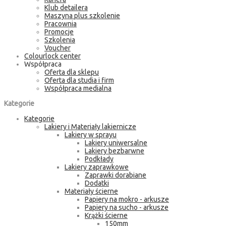
Klub detailera
Maszyna plus szkolenie
Pracownia
Promocje
Szkolenia
Voucher
Colourlock center
Współpraca
Oferta dla sklepu
Oferta dla studia i firm
Współpraca medialna
Kategorie
Kategorie
Lakiery i Materiały lakiernicze
Lakiery w sprayu
Lakiery uniwersalne
Lakiery bezbarwne
Podkłady
Lakiery zaprawkowe
Zaprawki dorabiane
Dodatki
Materiały ścierne
Papiery na mokro - arkusze
Papiery na sucho - arkusze
Krążki ścierne
150mm