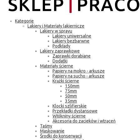
Kategorie
Lakiery i Materiały lakiernicze
Lakiery w sprayu
Lakiery uniwersalne
Lakiery bezbarwne
Podkłady
Lakiery zaprawkowe
Zaprawki dorabiane
Dodatki
Materiały ścierne
Papiery na mokro - arkusze
Papiery na sucho - arkusze
Krążki ścierne
150mm
75mm
50mm
35mm
Klocki szlifierskie
Przekładki dystansowe
Włókniny ścierne
Akcesoria do zacieków i wtrąceń
Taśmy
Maskowanie
Środki do konserwacji