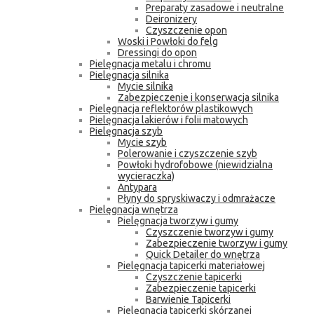
Preparaty zasadowe i neutralne
Deironizery
Czyszczenie opon
Woski i Powłoki do felg
Dressingi do opon
Pielęgnacja metalu i chromu
Pielęgnacja silnika
Mycie silnika
Zabezpieczenie i konserwacja silnika
Pielęgnacja reflektorów plastikowych
Pielęgnacja lakierów i folii matowych
Pielęgnacja szyb
Mycie szyb
Polerowanie i czyszczenie szyb
Powłoki hydrofobowe (niewidzialna
wycieraczka)
Antypara
Płyny do spryskiwaczy i odmrażacze
Pielęgnacja wnętrza
Pielęgnacja tworzyw i gumy
Czyszczenie tworzyw i gumy
Zabezpieczenie tworzyw i gumy
Quick Detailer do wnętrza
Pielęgnacja tapicerki materiałowej
Czyszczenie tapicerki
Zabezpieczenie tapicerki
Barwienie Tapicerki
Pielęgnacja tapicerki skórzanej