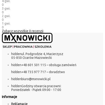
4 gwi.
0
3 gwi.
0
2 gwi.
0
1 gwi.
0
Zobacz wszystkie
0
recenzji
hidden
ul. Podgrodzie 4, Macierzysz
05-850 Ożarów Mazowiecki
hidden
+48 601 501 115 – obsługa zamówień
hidden
+48 735 977 717 – doradztwo
hidden
biuro@mxnowicki.pl
hidden
Godziny otwarcia pracowni:
Poniedziałek - Piątek 09:00 - 17:00
Informacje
Reklamacje