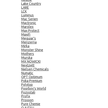
Lake Country
LARE
LCK
Luminus
Mac Serien
Mactronic
Marolex
Max Protect
Maxifi
Meguiar's
Menzerna
Mirka
Monster Shine
Mothers
Murska
MX NOWICKI
Nextzett
Nielsen Chemicals
Numatic
OPT Optimum
Poka Premium
Polytop
Poorboy's World
Pozostali
Profix
Proxxon
Pure Chemie
QJUTSU