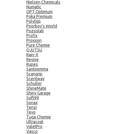
Nielsen Chemicals
Numatic
OPT Optimum
Poka Premium
Polytop
Poorboy's World
Pozostali
Profix
Proxxon
Pure Chemie
QJUTSU
Rain-X
Revive
Rupes
Santoemma
Scangrip
Scentway
Schuller
ShineMate
Shiny Garage
Soft99
Sonax
Tenzi
Tevo
Tuga Chemie
Ultracoat
ValetPro
Vasco