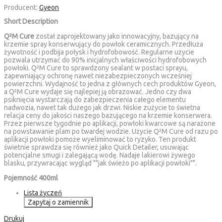
Producent:
Gyeon
Short Description
Q²M Cure
został zaprojektowany jako innowacyjny, bazujący na
krzemie spray konserwujący do powłok ceramicznych. Przedłuża
żywotność i podbija połysk i hydrofobowość. Regularne użycie
pozwala utrzymać do 90% inicjalnych właściwości hydrofobowych
powłoki. Q²M Cure to sprawdzony sealant w postaci sprayu,
zapewniający ochronę nawet niezabezpieczonych wcześniej
powierzchni. Wydajność to jedna z głównych cech produktów Gyeon,
a Q²M Cure wydaje się najlepiej ją obrazować. Jedno czy dwa
psiknięcia wystarczają do zabezpieczenia całego elementu
nadwozia, nawet tak dużego jak drzwi. Niskie zużycie to świetna
relacja ceny do jakości naszego bazującego na krzemie konserwera.
Przez pierwsze tygodnie po aplikacji, powłoki kwarcowe są narażone
na powstawanie plam po twardej wodzie. Użycie Q²M Cure od razu po
aplikacji powłoki pomoże wyeliminować to ryzyko. Ten produkt
świetnie sprawdza się również jako Quick Detailer, usuwając
potencjalne smugi i zalegającą wodę. Nadaje lakierowi żywego
blasku, przywracając wygląd ""jak świeżo po aplikacji powłoki"".
Pojemność 400ml
Lista życzeń
Zapytaj o zamiennik
Drukuj