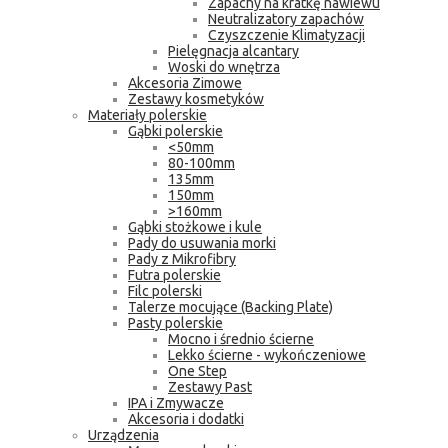
Zapachy na kratkę nawiewu
Neutralizatory zapachów
Czyszczenie Klimatyzacji
Pielęgnacja alcantary
Woski do wnętrza
Akcesoria Zimowe
Zestawy kosmetyków
Materiały polerskie
Gąbki polerskie
<50mm
80-100mm
135mm
150mm
>160mm
Gąbki stożkowe i kule
Pady do usuwania morki
Pady z Mikrofibry
Futra polerskie
Filc polerski
Talerze mocujące (Backing Plate)
Pasty polerskie
Mocno i średnio ścierne
Lekko ścierne - wykończeniowe
One Step
Zestawy Past
IPA i Zmywacze
Akcesoria i dodatki
Urządzenia