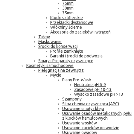
75mm
50mm
35mm
Klocki szlifierskie
Przekładki dystansowe
Włókniny ścierne
Akcesoria do zacieków i wtrąceń
Taśmy
Maskowanie
Środki do konserwacji
Profile zamknięte
Baranki i środki do podwozia
Smary i Preparaty czyszczące
Kosmetyki samochodowe
Pielęgnacja na zewnątrz
Mycie
Piany Pre-Wash
Neutralne pH 6-9
Zasadowe pH 10-13
Wysoko zasadowe pH >13
Szampony
Silna chemia czyszcząca (APC)
Usuwanie smoły i kleju
Usuwanie osadów metalicznych, pyłu
z klocków hamulcowych
Usuwanie wosków
Usuwanie zacieków po wodzie
Usuwanie owadów