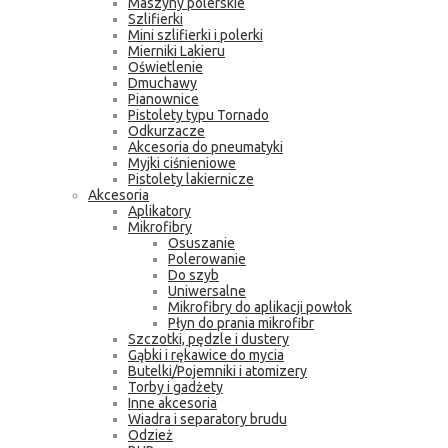
Maszyny polerskie
Szlifierki
Mini szlifierki i polerki
Mierniki Lakieru
Oświetlenie
Dmuchawy
Pianownice
Pistolety typu Tornado
Odkurzacze
Akcesoria do pneumatyki
Myjki ciśnieniowe
Pistolety lakiernicze
Akcesoria
Aplikatory
Mikrofibry
Osuszanie
Polerowanie
Do szyb
Uniwersalne
Mikrofibry do aplikacji powłok
Płyn do prania mikrofibr
Szczotki, pędzle i dustery
Gąbki i rękawice do mycia
Butelki/Pojemniki i atomizery
Torby i gadżety
Inne akcesoria
Wiadra i separatory brudu
Odzież