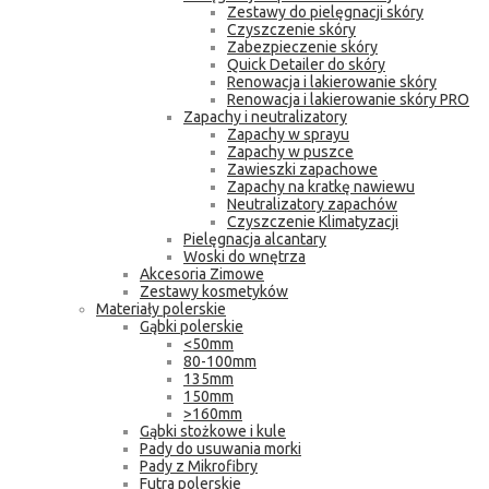
Zestawy do pielęgnacji skóry
Czyszczenie skóry
Zabezpieczenie skóry
Quick Detailer do skóry
Renowacja i lakierowanie skóry
Renowacja i lakierowanie skóry PRO
Zapachy i neutralizatory
Zapachy w sprayu
Zapachy w puszce
Zawieszki zapachowe
Zapachy na kratkę nawiewu
Neutralizatory zapachów
Czyszczenie Klimatyzacji
Pielęgnacja alcantary
Woski do wnętrza
Akcesoria Zimowe
Zestawy kosmetyków
Materiały polerskie
Gąbki polerskie
<50mm
80-100mm
135mm
150mm
>160mm
Gąbki stożkowe i kule
Pady do usuwania morki
Pady z Mikrofibry
Futra polerskie