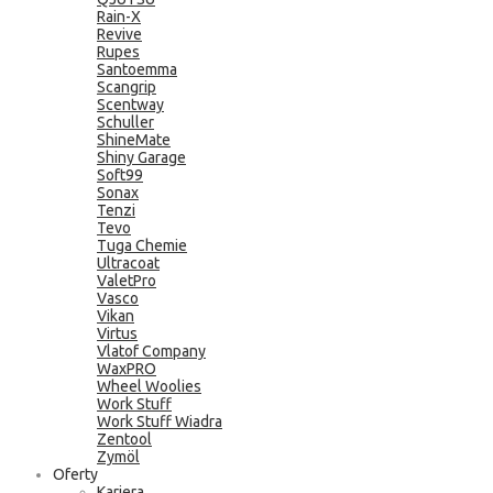
Rain-X
Revive
Rupes
Santoemma
Scangrip
Scentway
Schuller
ShineMate
Shiny Garage
Soft99
Sonax
Tenzi
Tevo
Tuga Chemie
Ultracoat
ValetPro
Vasco
Vikan
Virtus
Vlatof Company
WaxPRO
Wheel Woolies
Work Stuff
Work Stuff Wiadra
Zentool
Zymöl
Oferty
Kariera