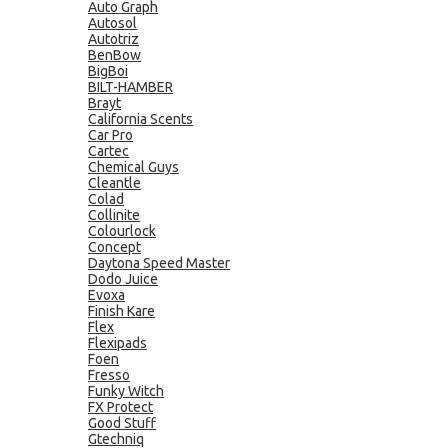
Auto Graph
Autosol
Autotriz
BenBow
BigBoi
BILT-HAMBER
Brayt
California Scents
Car Pro
Cartec
Chemical Guys
Cleantle
Colad
Collinite
Colourlock
Concept
Daytona Speed Master
Dodo Juice
Evoxa
Finish Kare
Flex
Flexipads
Foen
Fresso
Funky Witch
FX Protect
Good Stuff
Gtechniq