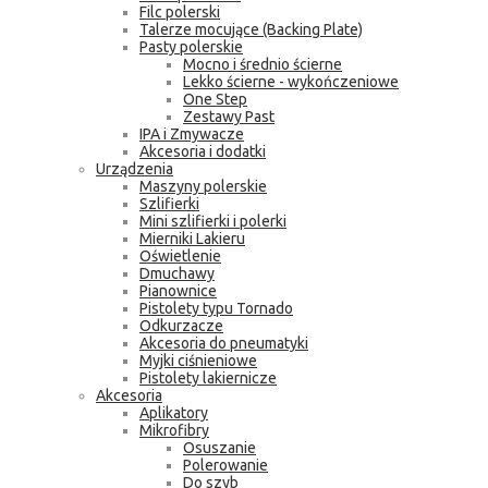
Filc polerski
Talerze mocujące (Backing Plate)
Pasty polerskie
Mocno i średnio ścierne
Lekko ścierne - wykończeniowe
One Step
Zestawy Past
IPA i Zmywacze
Akcesoria i dodatki
Urządzenia
Maszyny polerskie
Szlifierki
Mini szlifierki i polerki
Mierniki Lakieru
Oświetlenie
Dmuchawy
Pianownice
Pistolety typu Tornado
Odkurzacze
Akcesoria do pneumatyki
Myjki ciśnieniowe
Pistolety lakiernicze
Akcesoria
Aplikatory
Mikrofibry
Osuszanie
Polerowanie
Do szyb