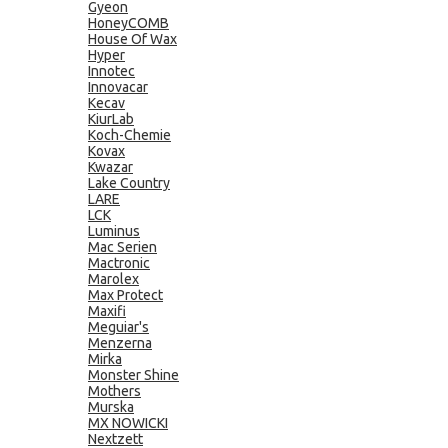
Gyeon
HoneyCOMB
House Of Wax
Hyper
Innotec
Innovacar
Kecav
KiurLab
Koch-Chemie
Kovax
Kwazar
Lake Country
LARE
LCK
Luminus
Mac Serien
Mactronic
Marolex
Max Protect
Maxifi
Meguiar's
Menzerna
Mirka
Monster Shine
Mothers
Murska
MX NOWICKI
Nextzett