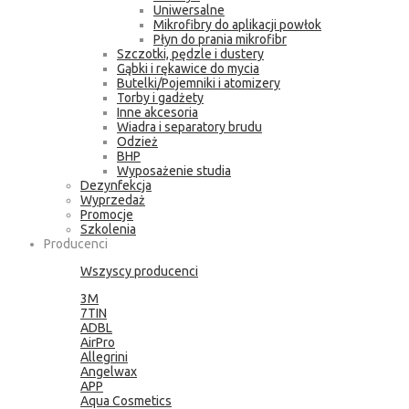
Uniwersalne
Mikrofibry do aplikacji powłok
Płyn do prania mikrofibr
Szczotki, pędzle i dustery
Gąbki i rękawice do mycia
Butelki/Pojemniki i atomizery
Torby i gadżety
Inne akcesoria
Wiadra i separatory brudu
Odzież
BHP
Wyposażenie studia
Dezynfekcja
Wyprzedaż
Promocje
Szkolenia
Producenci
Wszyscy producenci
3M
7TIN
ADBL
AirPro
Allegrini
Angelwax
APP
Aqua Cosmetics