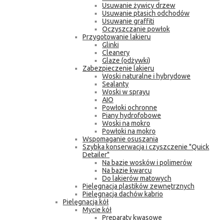
Usuwanie żywicy drzew
Usuwanie ptasich odchodów
Usuwanie graffiti
Oczyszczanie powłok
Przygotowanie lakieru
Glinki
Cleanery
Glaze (odżywki)
Zabezpieczenie lakieru
Woski naturalne i hybrydowe
Sealanty
Woski w sprayu
AIO
Powłoki ochronne
Piany hydrofobowe
Woski na mokro
Powłoki na mokro
Wspomaganie osuszania
Szybka konserwacja i czyszczenie "Quick
Detailer"
Na bazie wosków i polimerów
Na bazie kwarcu
Do lakierów matowych
Pielęgnacja plastików zewnętrznych
Pielęgnacja dachów kabrio
Pielęgnacja kół
Mycie kół
Preparaty kwasowe