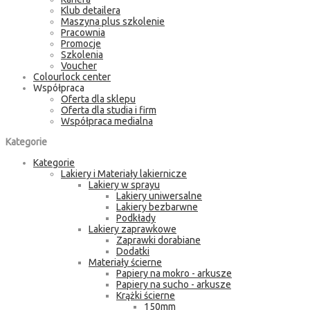
Klub detailera
Maszyna plus szkolenie
Pracownia
Promocje
Szkolenia
Voucher
Colourlock center
Współpraca
Oferta dla sklepu
Oferta dla studia i firm
Współpraca medialna
Kategorie
Kategorie
Lakiery i Materiały lakiernicze
Lakiery w sprayu
Lakiery uniwersalne
Lakiery bezbarwne
Podkłady
Lakiery zaprawkowe
Zaprawki dorabiane
Dodatki
Materiały ścierne
Papiery na mokro - arkusze
Papiery na sucho - arkusze
Krążki ścierne
150mm