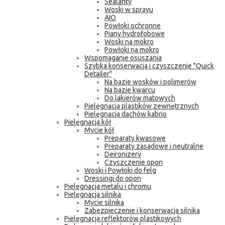
Sealanty
Woski w sprayu
AIO
Powłoki ochronne
Piany hydrofobowe
Woski na mokro
Powłoki na mokro
Wspomaganie osuszania
Szybka konserwacja i czyszczenie "Quick
Detailer"
Na bazie wosków i polimerów
Na bazie kwarcu
Do lakierów matowych
Pielęgnacja plastików zewnętrznych
Pielęgnacja dachów kabrio
Pielęgnacja kół
Mycie kół
Preparaty kwasowe
Preparaty zasadowe i neutralne
Deironizery
Czyszczenie opon
Woski i Powłoki do felg
Dressingi do opon
Pielęgnacja metalu i chromu
Pielęgnacja silnika
Mycie silnika
Zabezpieczenie i konserwacja silnika
Pielęgnacja reflektorów plastikowych