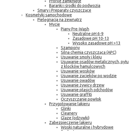
Profile zamknięte
Baranki i środki do podwozia
Smary i Preparaty czyszczące
Kosmetyki samochodowe
Pielęgnacja na zewnątrz
Mycie
Piany Pre-Wash
Neutralne pH 6-9
Zasadowe pH 10-13
Wysoko zasadowe pH >13
Szampony
Silna chemia czyszcząca (APC)
Usuwanie smoły i kleju
Usuwanie osadów metalicznych, pyłu
z klocków hamulcowych
Usuwanie wosków
Usuwanie zacieków po wodzie
Usuwanie owadów
Usuwanie żywicy drzew
Usuwanie ptasich odchodów
Usuwanie graffiti
Oczyszczanie powłok
Przygotowanie lakieru
Glinki
Cleanery
Glaze (odżywki)
Zabezpieczenie lakieru
Woski naturalne i hybrydowe