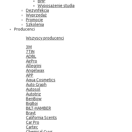
BHP
Wyposażenie studia
Dezynfekcja
Wyprzedaż
Promocje
Szkolenia
Producenci
Wszyscy producenci
3M
7TIN
ADBL
AirPro
Allegrini
Angelwax
APP
Aqua Cosmetics
Auto Graph
Autosol
Autotriz
BenBow
BigBoi
BILT-HAMBER
Brayt
California Scents
Car Pro
Cartec
Chemical Guys