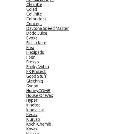
Cleantle
Colad
Collinite
Colourlock
Concept
Daytona Speed Master
Dodo Juice
Evoxa
Finish Kare
Flex
Flexipads
Foen
Fresso
Funky Witch
FX Protect
Good Stuff
Gtechniq
Gyeon
HoneyCOMB
House Of Wax
Hyper
Innotec
Innovacar
Kecav
KiurLab
Koch-Chemie
Kovax
Kwazar