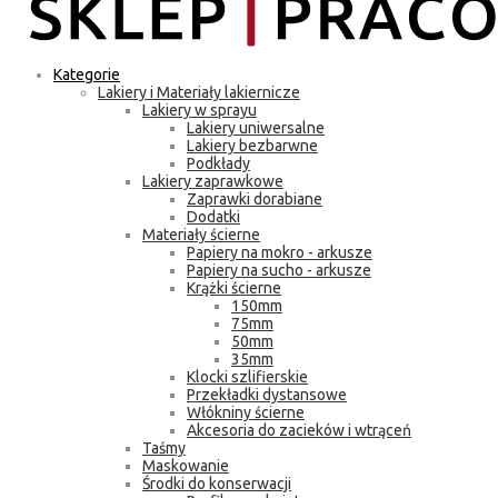
Kategorie
Lakiery i Materiały lakiernicze
Lakiery w sprayu
Lakiery uniwersalne
Lakiery bezbarwne
Podkłady
Lakiery zaprawkowe
Zaprawki dorabiane
Dodatki
Materiały ścierne
Papiery na mokro - arkusze
Papiery na sucho - arkusze
Krążki ścierne
150mm
75mm
50mm
35mm
Klocki szlifierskie
Przekładki dystansowe
Włókniny ścierne
Akcesoria do zacieków i wtrąceń
Taśmy
Maskowanie
Środki do konserwacji