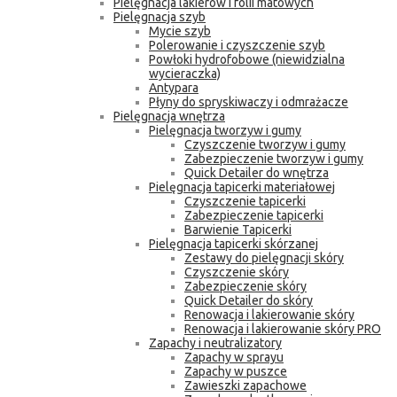
Pielęgnacja lakierów i folii matowych
Pielęgnacja szyb
Mycie szyb
Polerowanie i czyszczenie szyb
Powłoki hydrofobowe (niewidzialna
wycieraczka)
Antypara
Płyny do spryskiwaczy i odmrażacze
Pielęgnacja wnętrza
Pielęgnacja tworzyw i gumy
Czyszczenie tworzyw i gumy
Zabezpieczenie tworzyw i gumy
Quick Detailer do wnętrza
Pielęgnacja tapicerki materiałowej
Czyszczenie tapicerki
Zabezpieczenie tapicerki
Barwienie Tapicerki
Pielęgnacja tapicerki skórzanej
Zestawy do pielęgnacji skóry
Czyszczenie skóry
Zabezpieczenie skóry
Quick Detailer do skóry
Renowacja i lakierowanie skóry
Renowacja i lakierowanie skóry PRO
Zapachy i neutralizatory
Zapachy w sprayu
Zapachy w puszce
Zawieszki zapachowe