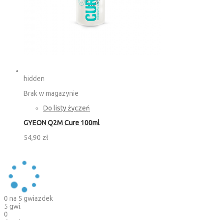
hidden
Brak w magazynie
Do listy życzeń
GYEON Q2M Cure 100ml
54,90 zł
0
na 5 gwiazdek
5 gwi.
0