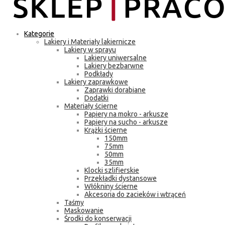
Kategorie
Lakiery i Materiały lakiernicze
Lakiery w sprayu
Lakiery uniwersalne
Lakiery bezbarwne
Podkłady
Lakiery zaprawkowe
Zaprawki dorabiane
Dodatki
Materiały ścierne
Papiery na mokro - arkusze
Papiery na sucho - arkusze
Krążki ścierne
150mm
75mm
50mm
35mm
Klocki szlifierskie
Przekładki dystansowe
Włókniny ścierne
Akcesoria do zacieków i wtrąceń
Taśmy
Maskowanie
Środki do konserwacji