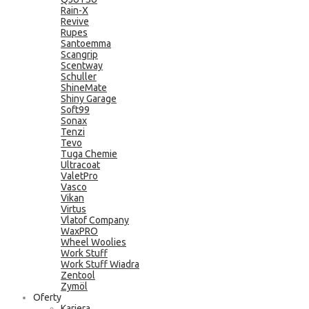
Rain-X
Revive
Rupes
Santoemma
Scangrip
Scentway
Schuller
ShineMate
Shiny Garage
Soft99
Sonax
Tenzi
Tevo
Tuga Chemie
Ultracoat
ValetPro
Vasco
Vikan
Virtus
Vlatof Company
WaxPRO
Wheel Woolies
Work Stuff
Work Stuff Wiadra
Zentool
Zymöl
Oferty
Kariera