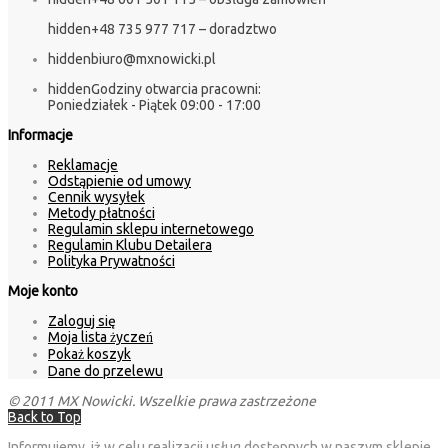
hidden
+48 735 977 717 – doradztwo
hidden
biuro@mxnowicki.pl
hidden
Godziny otwarcia pracowni:
Poniedziałek - Piątek 09:00 - 17:00
Informacje
Reklamacje
Odstąpienie od umowy
Cennik wysyłek
Metody płatności
Regulamin sklepu internetowego
Regulamin Klubu Detailera
Polityka Prywatności
Moje konto
Zaloguj się
Moja lista życzeń
Pokaż koszyk
Dane do przelewu
© 2011 MX Nowicki. Wszelkie prawa zastrzeżone
Back to Top
Informujemy, iż w celu realizacji usług dostępnych w naszym sklepie,