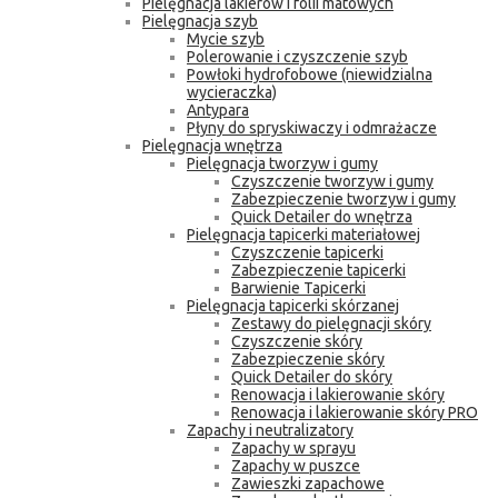
Pielęgnacja lakierów i folii matowych
Pielęgnacja szyb
Mycie szyb
Polerowanie i czyszczenie szyb
Powłoki hydrofobowe (niewidzialna
wycieraczka)
Antypara
Płyny do spryskiwaczy i odmrażacze
Pielęgnacja wnętrza
Pielęgnacja tworzyw i gumy
Czyszczenie tworzyw i gumy
Zabezpieczenie tworzyw i gumy
Quick Detailer do wnętrza
Pielęgnacja tapicerki materiałowej
Czyszczenie tapicerki
Zabezpieczenie tapicerki
Barwienie Tapicerki
Pielęgnacja tapicerki skórzanej
Zestawy do pielęgnacji skóry
Czyszczenie skóry
Zabezpieczenie skóry
Quick Detailer do skóry
Renowacja i lakierowanie skóry
Renowacja i lakierowanie skóry PRO
Zapachy i neutralizatory
Zapachy w sprayu
Zapachy w puszce
Zawieszki zapachowe