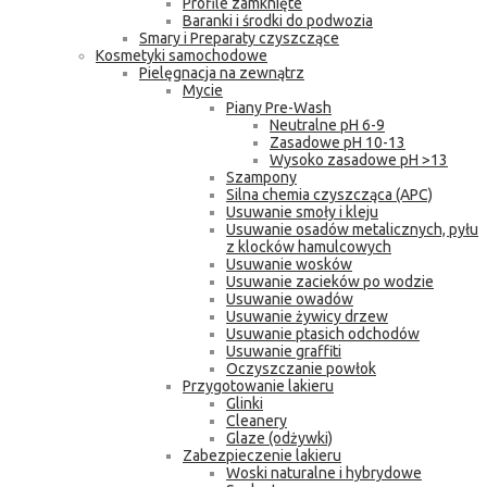
Profile zamknięte
Baranki i środki do podwozia
Smary i Preparaty czyszczące
Kosmetyki samochodowe
Pielęgnacja na zewnątrz
Mycie
Piany Pre-Wash
Neutralne pH 6-9
Zasadowe pH 10-13
Wysoko zasadowe pH >13
Szampony
Silna chemia czyszcząca (APC)
Usuwanie smoły i kleju
Usuwanie osadów metalicznych, pyłu
z klocków hamulcowych
Usuwanie wosków
Usuwanie zacieków po wodzie
Usuwanie owadów
Usuwanie żywicy drzew
Usuwanie ptasich odchodów
Usuwanie graffiti
Oczyszczanie powłok
Przygotowanie lakieru
Glinki
Cleanery
Glaze (odżywki)
Zabezpieczenie lakieru
Woski naturalne i hybrydowe