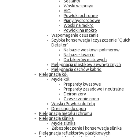
Sealanty
Woski w sprayu
AIO
Powłoki ochronne
Piany hydrofobowe
Woski na mokro
Powłoki na mokro
Wspomaganie osuszania
Szybka konserwacja i czyszczenie "Quick
Detailer"
Na bazie wosków i polimerów
Na bazie kwarcu
Do lakierów matowych
Pielęgnacja plastików zewnętrznych
Pielęgnacja dachów kabrio
Pielęgnacja kół
Mycie kół
Preparaty kwasowe
Preparaty zasadowe i neutralne
Deironizery
Czyszczenie opon
Woski i Powłoki do felg
Dressingi do opon
Pielęgnacja metalu i chromu
Pielęgnacja silnika
Mycie silnika
Zabezpieczenie i konserwacja silnika
Pielęgnacja reflektorów plastikowych