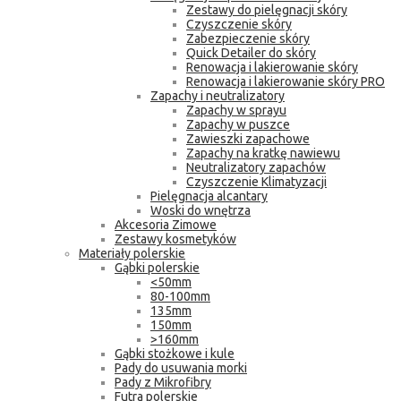
Zestawy do pielęgnacji skóry
Czyszczenie skóry
Zabezpieczenie skóry
Quick Detailer do skóry
Renowacja i lakierowanie skóry
Renowacja i lakierowanie skóry PRO
Zapachy i neutralizatory
Zapachy w sprayu
Zapachy w puszce
Zawieszki zapachowe
Zapachy na kratkę nawiewu
Neutralizatory zapachów
Czyszczenie Klimatyzacji
Pielęgnacja alcantary
Woski do wnętrza
Akcesoria Zimowe
Zestawy kosmetyków
Materiały polerskie
Gąbki polerskie
<50mm
80-100mm
135mm
150mm
>160mm
Gąbki stożkowe i kule
Pady do usuwania morki
Pady z Mikrofibry
Futra polerskie