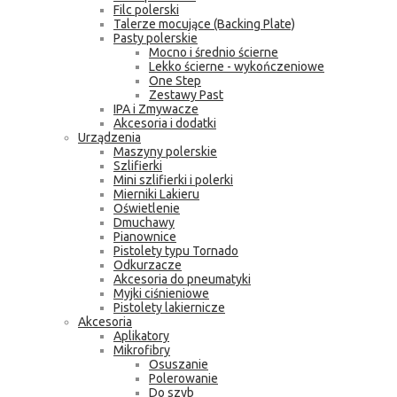
Filc polerski
Talerze mocujące (Backing Plate)
Pasty polerskie
Mocno i średnio ścierne
Lekko ścierne - wykończeniowe
One Step
Zestawy Past
IPA i Zmywacze
Akcesoria i dodatki
Urządzenia
Maszyny polerskie
Szlifierki
Mini szlifierki i polerki
Mierniki Lakieru
Oświetlenie
Dmuchawy
Pianownice
Pistolety typu Tornado
Odkurzacze
Akcesoria do pneumatyki
Myjki ciśnieniowe
Pistolety lakiernicze
Akcesoria
Aplikatory
Mikrofibry
Osuszanie
Polerowanie
Do szyb