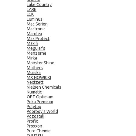
Lake Country
LARE
LCK
Luminus
Mac Serien
Mactronic
Marolex
Max Protect
Maxifi
Meguiar's
Menzerna
Mirka
Monster Shine
Mothers
Murska
MX NOWICKI
Nextzett
Nielsen Chemicals
Numatic
OPT Optimum
Poka Premium
Polytop
Poorboy's World
Pozostali
Profix
Proxxon
Pure Chemie
QJUTSU