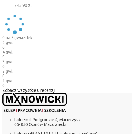
245,90 zł
0
na 5 gwiazdek
5 gwi.
0
4 gwi.
0
3 gwi.
0
2 gwi.
0
1 gwi.
0
Zobacz wszystkie
0
recenzji
hidden
ul. Podgrodzie 4, Macierzysz
05-850 Ożarów Mazowiecki
hidden
+48 601 501 115 – obsługa zamówień