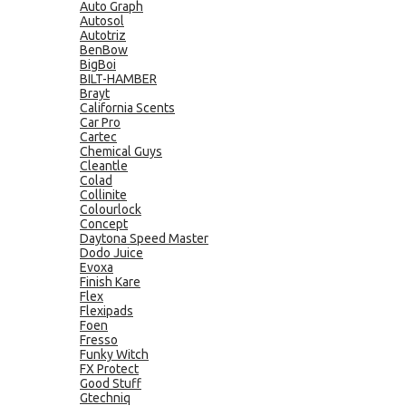
Auto Graph
Autosol
Autotriz
BenBow
BigBoi
BILT-HAMBER
Brayt
California Scents
Car Pro
Cartec
Chemical Guys
Cleantle
Colad
Collinite
Colourlock
Concept
Daytona Speed Master
Dodo Juice
Evoxa
Finish Kare
Flex
Flexipads
Foen
Fresso
Funky Witch
FX Protect
Good Stuff
Gtechniq