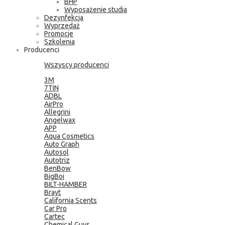
BHP
Wyposażenie studia
Dezynfekcja
Wyprzedaż
Promocje
Szkolenia
Producenci
Wszyscy producenci
3M
7TIN
ADBL
AirPro
Allegrini
Angelwax
APP
Aqua Cosmetics
Auto Graph
Autosol
Autotriz
BenBow
BigBoi
BILT-HAMBER
Brayt
California Scents
Car Pro
Cartec
Chemical Guys