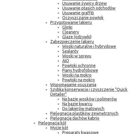
Usuwanie żywicy drzew
Usuwanie ptasich odchodów
Usuwanie graffiti
Oczyszczanie powłok
Przygotowanie lakieru
Glinki
Cleanery
Glaze (odżywki)
Zabezpieczenie lakieru
Woski naturalne i hybrydowe
Sealanty
Woski w sprayu
AIO
Powłoki ochronne
Piany hydrofobowe
Woski na mokro
Powłoki na mokro
Wspomaganie osuszania
Szybka konserwacja i czyszczenie "Quick
Detailer"
Na bazie wosków i polimerów
Na bazie kwarcu
Do lakierów matowych
Pielęgnacja plastików zewnętrznych
Pielęgnacja dachów kabrio
Pielęgnacja kół
Mycie kół
Preparaty kwasowe