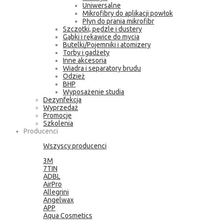
Uniwersalne
Mikrofibry do aplikacji powłok
Płyn do prania mikrofibr
Szczotki, pędzle i dustery
Gąbki i rękawice do mycia
Butelki/Pojemniki i atomizery
Torby i gadżety
Inne akcesoria
Wiadra i separatory brudu
Odzież
BHP
Wyposażenie studia
Dezynfekcja
Wyprzedaż
Promocje
Szkolenia
Producenci
Wszyscy producenci
3M
7TIN
ADBL
AirPro
Allegrini
Angelwax
APP
Aqua Cosmetics