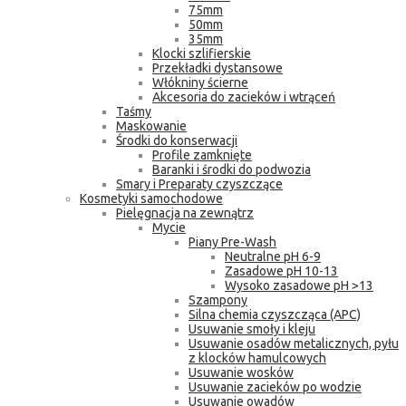
75mm
50mm
35mm
Klocki szlifierskie
Przekładki dystansowe
Włókniny ścierne
Akcesoria do zacieków i wtrąceń
Taśmy
Maskowanie
Środki do konserwacji
Profile zamknięte
Baranki i środki do podwozia
Smary i Preparaty czyszczące
Kosmetyki samochodowe
Pielęgnacja na zewnątrz
Mycie
Piany Pre-Wash
Neutralne pH 6-9
Zasadowe pH 10-13
Wysoko zasadowe pH >13
Szampony
Silna chemia czyszcząca (APC)
Usuwanie smoły i kleju
Usuwanie osadów metalicznych, pyłu
z klocków hamulcowych
Usuwanie wosków
Usuwanie zacieków po wodzie
Usuwanie owadów