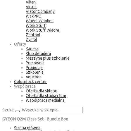
Vikan
Virtus
Vlatof Company
WaxPRO
Wheel Woolies
Work Stuff
Work Stuff Wiadra
Zentool
Zymöl
Oferty
Kariera
Klub detailera
Maszyna plus szkolenie
Pracownia
Promocje
Szkolenia
Voucher
Colourlock center
Współpraca
Oferta dla sklepu
Oferta dla studia i firm
Współpraca medialna
Szukaj
GYEON Q2M Glass Set - Bundle Box
Strona główna