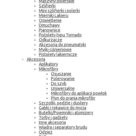
Maszyny polerskie
Szlifierki
Mini szlifierki i polerki
Mierniki Lakieru
Oświetlenie
Dmuchawy
Pianownice
Pistolety typu Tornado
Odkurzacze
Akcesoria do pneumatyki
Myjki ciśnieniowe
Pistolety lakiernicze
Akcesoria
Aplikatory
Mikrofibry
Osuszanie
Polerowanie
Do szyb
Uniwersalne
Mikrofibry do aplikacji powłok
Płyn do prania mikrofibr
Szczotki, pędzle i dustery
Gąbki i rękawice do mycia
Butelki/Pojemniki i atomizery
Torby i gadżety
Inne akcesoria
Wiadra i separatory brudu
Odzież