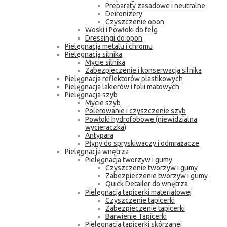
Preparaty zasadowe i neutralne
Deironizery
Czyszczenie opon
Woski i Powłoki do felg
Dressingi do opon
Pielęgnacja metalu i chromu
Pielęgnacja silnika
Mycie silnika
Zabezpieczenie i konserwacja silnika
Pielęgnacja reflektorów plastikowych
Pielęgnacja lakierów i folii matowych
Pielęgnacja szyb
Mycie szyb
Polerowanie i czyszczenie szyb
Powłoki hydrofobowe (niewidzialna
wycieraczka)
Antypara
Płyny do spryskiwaczy i odmrażacze
Pielęgnacja wnętrza
Pielęgnacja tworzyw i gumy
Czyszczenie tworzyw i gumy
Zabezpieczenie tworzyw i gumy
Quick Detailer do wnętrza
Pielęgnacja tapicerki materiałowej
Czyszczenie tapicerki
Zabezpieczenie tapicerki
Barwienie Tapicerki
Pielęgnacja tapicerki skórzanej