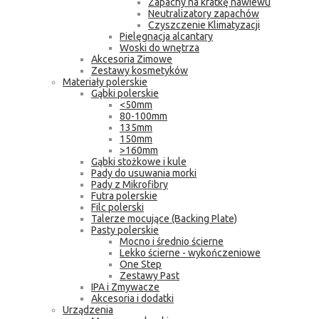
Zapachy na kratkę nawiewu
Neutralizatory zapachów
Czyszczenie Klimatyzacji
Pielęgnacja alcantary
Woski do wnętrza
Akcesoria Zimowe
Zestawy kosmetyków
Materiały polerskie
Gąbki polerskie
<50mm
80-100mm
135mm
150mm
>160mm
Gąbki stożkowe i kule
Pady do usuwania morki
Pady z Mikrofibry
Futra polerskie
Filc polerski
Talerze mocujące (Backing Plate)
Pasty polerskie
Mocno i średnio ścierne
Lekko ścierne - wykończeniowe
One Step
Zestawy Past
IPA i Zmywacze
Akcesoria i dodatki
Urządzenia