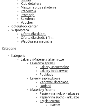
Klub detailera
Maszyna plus szkolenie
Pracownia
Promocje
Szkolenia
Voucher
Colourlock center
Współpraca
Oferta dla sklepu
Oferta dla studia i firm
Współpraca medialna
Kategorie
Kategorie
Lakiery i Materiały lakiernicze
Lakiery w sprayu
Lakiery uniwersalne
Lakiery bezbarwne
Podkłady
Lakiery zaprawkowe
Zaprawki dorabiane
Dodatki
Materiały ścierne
Papiery na mokro - arkusze
Papiery na sucho - arkusze
Krążki ścierne
150mm