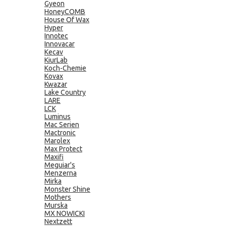
Gyeon
HoneyCOMB
House Of Wax
Hyper
Innotec
Innovacar
Kecav
KiurLab
Koch-Chemie
Kovax
Kwazar
Lake Country
LARE
LCK
Luminus
Mac Serien
Mactronic
Marolex
Max Protect
Maxifi
Meguiar's
Menzerna
Mirka
Monster Shine
Mothers
Murska
MX NOWICKI
Nextzett