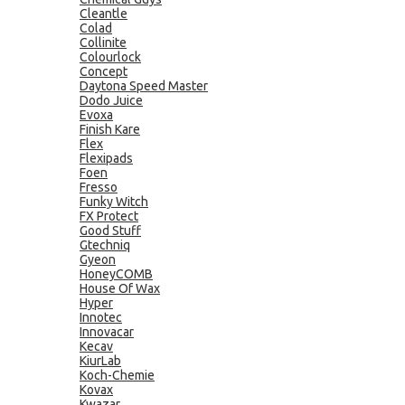
Cleantle
Colad
Collinite
Colourlock
Concept
Daytona Speed Master
Dodo Juice
Evoxa
Finish Kare
Flex
Flexipads
Foen
Fresso
Funky Witch
FX Protect
Good Stuff
Gtechniq
Gyeon
HoneyCOMB
House Of Wax
Hyper
Innotec
Innovacar
Kecav
KiurLab
Koch-Chemie
Kovax
Kwazar