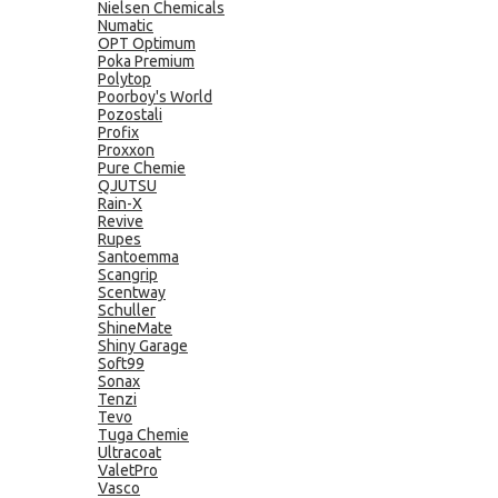
Nielsen Chemicals
Numatic
OPT Optimum
Poka Premium
Polytop
Poorboy's World
Pozostali
Profix
Proxxon
Pure Chemie
QJUTSU
Rain-X
Revive
Rupes
Santoemma
Scangrip
Scentway
Schuller
ShineMate
Shiny Garage
Soft99
Sonax
Tenzi
Tevo
Tuga Chemie
Ultracoat
ValetPro
Vasco