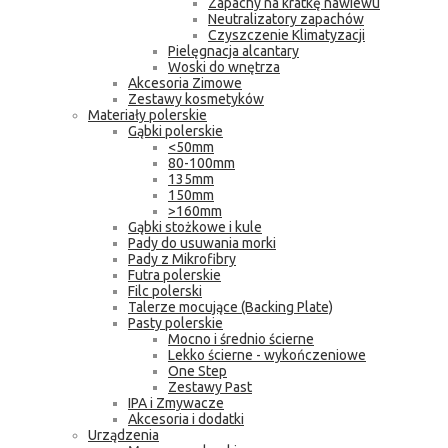
Zapachy na kratkę nawiewu
Neutralizatory zapachów
Czyszczenie Klimatyzacji
Pielęgnacja alcantary
Woski do wnętrza
Akcesoria Zimowe
Zestawy kosmetyków
Materiały polerskie
Gąbki polerskie
<50mm
80-100mm
135mm
150mm
>160mm
Gąbki stożkowe i kule
Pady do usuwania morki
Pady z Mikrofibry
Futra polerskie
Filc polerski
Talerze mocujące (Backing Plate)
Pasty polerskie
Mocno i średnio ścierne
Lekko ścierne - wykończeniowe
One Step
Zestawy Past
IPA i Zmywacze
Akcesoria i dodatki
Urządzenia