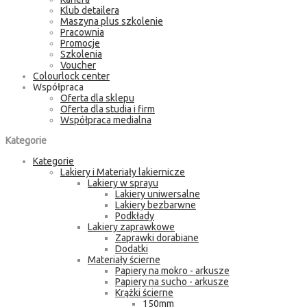
Klub detailera
Maszyna plus szkolenie
Pracownia
Promocje
Szkolenia
Voucher
Colourlock center
Współpraca
Oferta dla sklepu
Oferta dla studia i firm
Współpraca medialna
Kategorie
Kategorie
Lakiery i Materiały lakiernicze
Lakiery w sprayu
Lakiery uniwersalne
Lakiery bezbarwne
Podkłady
Lakiery zaprawkowe
Zaprawki dorabiane
Dodatki
Materiały ścierne
Papiery na mokro - arkusze
Papiery na sucho - arkusze
Krążki ścierne
150mm