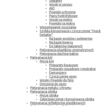
Sealanty
Woski w sprayu
AIO
Powłoki ochronne
Piany hydrofobowe
Woski na mokro
Powłoki na mokro
Wspomaganie osuszania
Szybka konserwacja i czyszczenie "Quick
Detailer"
Na bazie wosków i polimerów
Na bazie kwarcu
Do lakierów matowych
Pielęgnacja plastików zewnętrznych
Pielęgnacja dachów kabrio
Pielęgnacja kół
Mycie kół
Preparaty kwasowe
Preparaty zasadowe i neutralne
Deironizery
Czyszczenie opon
Woski i Powłoki do felg
Dressingi do opon
Pielęgnacja metalu i chromu
Pielęgnacja silnika
Mycie silnika
Zabezpieczenie i konserwacja silnika
Pielęgnacja reflektorów plastikowych