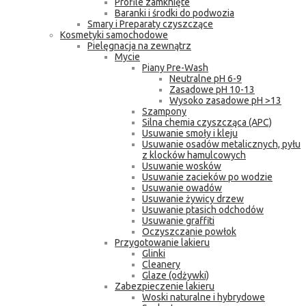
Profile zamknięte
Baranki i środki do podwozia
Smary i Preparaty czyszczące
Kosmetyki samochodowe
Pielęgnacja na zewnątrz
Mycie
Piany Pre-Wash
Neutralne pH 6-9
Zasadowe pH 10-13
Wysoko zasadowe pH >13
Szampony
Silna chemia czyszcząca (APC)
Usuwanie smoły i kleju
Usuwanie osadów metalicznych, pyłu
z klocków hamulcowych
Usuwanie wosków
Usuwanie zacieków po wodzie
Usuwanie owadów
Usuwanie żywicy drzew
Usuwanie ptasich odchodów
Usuwanie graffiti
Oczyszczanie powłok
Przygotowanie lakieru
Glinki
Cleanery
Glaze (odżywki)
Zabezpieczenie lakieru
Woski naturalne i hybrydowe