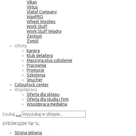
Vikan
Virtus
Vlatof Company
WaxPRO
Wheel Woolies
Work Stuff
Work Stuff Wiadra
Zentool
Zymöl
Oferty
Kariera
Klub detailera
Maszyna plus szkolenie
Pracownia
Promocje
Szkolenia
Voucher
Colourlock center
Współpraca
Oferta dla sklepu
Oferta dla studia i firm
Współpraca medialna
Szukaj
GYEON Q2M Tar 1L
Strona główna