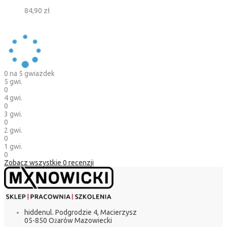
84,90 zł
0
na 5 gwiazdek
5 gwi.
0
4 gwi.
0
3 gwi.
0
2 gwi.
0
1 gwi.
0
Zobacz wszystkie
0
recenzji
hidden
ul. Podgrodzie 4, Macierzysz
05-850 Ożarów Mazowiecki