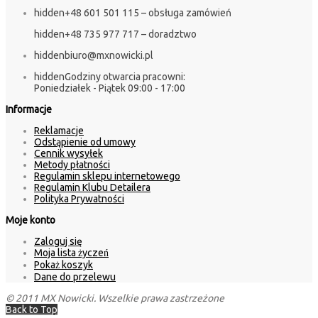
hidden
+48 601 501 115 – obsługa zamówień
hidden
+48 735 977 717 – doradztwo
hidden
biuro@mxnowicki.pl
hidden
Godziny otwarcia pracowni:
Poniedziałek - Piątek 09:00 - 17:00
Informacje
Reklamacje
Odstąpienie od umowy
Cennik wysyłek
Metody płatności
Regulamin sklepu internetowego
Regulamin Klubu Detailera
Polityka Prywatności
Moje konto
Zaloguj się
Moja lista życzeń
Pokaż koszyk
Dane do przelewu
© 2011 MX Nowicki. Wszelkie prawa zastrzeżone
Back to Top