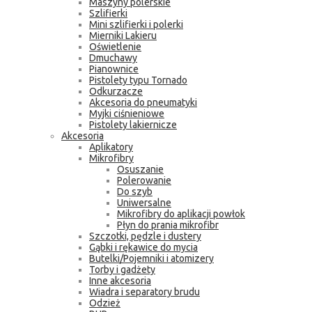
Maszyny polerskie
Szlifierki
Mini szlifierki i polerki
Mierniki Lakieru
Oświetlenie
Dmuchawy
Pianownice
Pistolety typu Tornado
Odkurzacze
Akcesoria do pneumatyki
Myjki ciśnieniowe
Pistolety lakiernicze
Akcesoria
Aplikatory
Mikrofibry
Osuszanie
Polerowanie
Do szyb
Uniwersalne
Mikrofibry do aplikacji powłok
Płyn do prania mikrofibr
Szczotki, pędzle i dustery
Gąbki i rękawice do mycia
Butelki/Pojemniki i atomizery
Torby i gadżety
Inne akcesoria
Wiadra i separatory brudu
Odzież