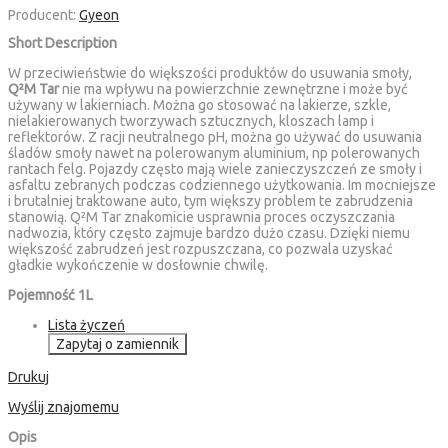
Producent:
Gyeon
Short Description
W przeciwieństwie do większości produktów do usuwania smoły,
Q²M Tar
nie ma wpływu na powierzchnie zewnętrzne i może być
używany w lakierniach. Można go stosować na lakierze, szkle,
nielakierowanych tworzywach sztucznych, kloszach lamp i
reflektorów. Z racji neutralnego pH, można go używać do usuwania
śladów smoły nawet na polerowanym aluminium, np polerowanych
rantach felg. Pojazdy często mają wiele zanieczyszczeń ze smoły i
asfaltu zebranych podczas codziennego użytkowania. Im mocniejsze
i brutalniej traktowane auto, tym większy problem te zabrudzenia
stanowią. Q²M Tar znakomicie usprawnia proces oczyszczania
nadwozia, który często zajmuje bardzo dużo czasu. Dzięki niemu
większość zabrudzeń jest rozpuszczana, co pozwala uzyskać
gładkie wykończenie w dosłownie chwilę.
Pojemność 1L
Lista życzeń
Zapytaj o zamiennik
Drukuj
Wyślij znajomemu
Opis