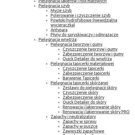
Pielęgnacja lakierów i folii matowych
Pielęgnacja szyb
Mycie szyb
Polerowanie i czyszczenie szyb
Powłoki hydrofobowe (niewidzialna
wycieraczka)
Antypara
Płyny do spryskiwaczy i odmrażacze
Pielęgnacja wnętrza
Pielęgnacja tworzyw i gumy
Czyszczenie tworzyw i gumy
Zabezpieczenie tworzyw i gumy
Quick Detailer do wnętrza
Pielęgnacja tapicerki materiałowej
Czyszczenie tapicerki
Zabezpieczenie tapicerki
Barwienie Tapicerki
Pielęgnacja tapicerki skórzanej
Zestawy do pielęgnacji skóry
Czyszczenie skóry
Zabezpieczenie skóry
Quick Detailer do skóry
Renowacja i lakierowanie skóry
Renowacja i lakierowanie skóry PRO
Zapachy i neutralizatory
Zapachy w sprayu
Zapachy w puszce
Zawieszki zapachowe