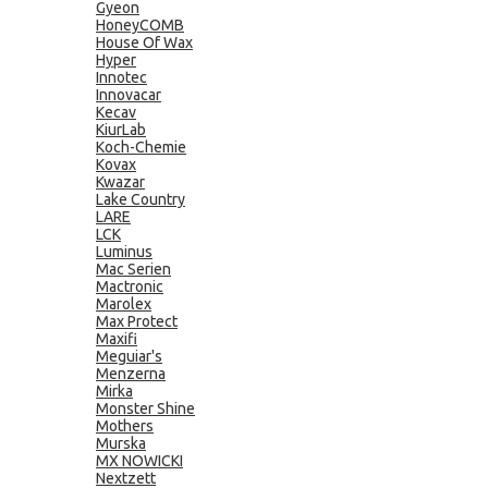
Gyeon
HoneyCOMB
House Of Wax
Hyper
Innotec
Innovacar
Kecav
KiurLab
Koch-Chemie
Kovax
Kwazar
Lake Country
LARE
LCK
Luminus
Mac Serien
Mactronic
Marolex
Max Protect
Maxifi
Meguiar's
Menzerna
Mirka
Monster Shine
Mothers
Murska
MX NOWICKI
Nextzett