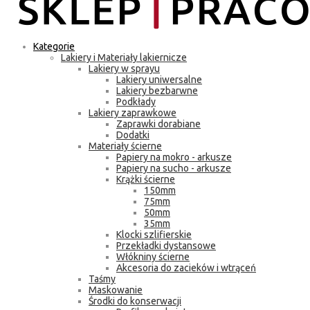
Kategorie
Lakiery i Materiały lakiernicze
Lakiery w sprayu
Lakiery uniwersalne
Lakiery bezbarwne
Podkłady
Lakiery zaprawkowe
Zaprawki dorabiane
Dodatki
Materiały ścierne
Papiery na mokro - arkusze
Papiery na sucho - arkusze
Krążki ścierne
150mm
75mm
50mm
35mm
Klocki szlifierskie
Przekładki dystansowe
Włókniny ścierne
Akcesoria do zacieków i wtrąceń
Taśmy
Maskowanie
Środki do konserwacji