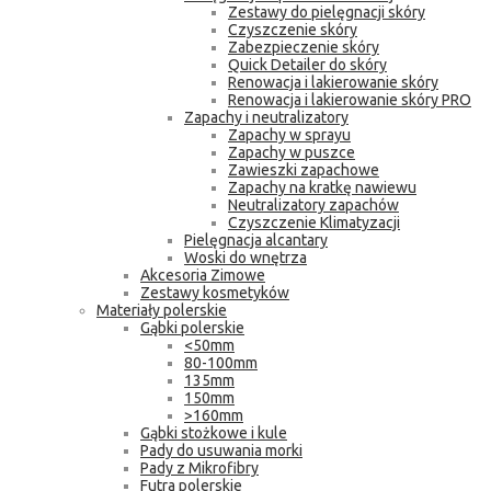
Zestawy do pielęgnacji skóry
Czyszczenie skóry
Zabezpieczenie skóry
Quick Detailer do skóry
Renowacja i lakierowanie skóry
Renowacja i lakierowanie skóry PRO
Zapachy i neutralizatory
Zapachy w sprayu
Zapachy w puszce
Zawieszki zapachowe
Zapachy na kratkę nawiewu
Neutralizatory zapachów
Czyszczenie Klimatyzacji
Pielęgnacja alcantary
Woski do wnętrza
Akcesoria Zimowe
Zestawy kosmetyków
Materiały polerskie
Gąbki polerskie
<50mm
80-100mm
135mm
150mm
>160mm
Gąbki stożkowe i kule
Pady do usuwania morki
Pady z Mikrofibry
Futra polerskie