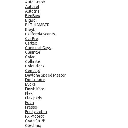
Auto Graph
Autosol
Autotriz
BenBow
BigBoi
BILT-HAMBER
Brayt
California Scents
Car Pro
Cartec
Chemical Guys
Cleantle
Colad
Collinite
Colourlock
Concept
Daytona Speed Master
Dodo Juice
Evoxa
Finish Kare
Flex
Flexipads
Foen
Fresso
Funky Witch
FX Protect
Good Stuff
Gtechniq