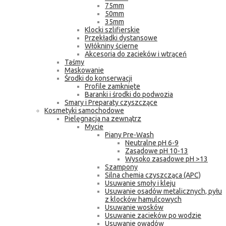
75mm
50mm
35mm
Klocki szlifierskie
Przekładki dystansowe
Włókniny ścierne
Akcesoria do zacieków i wtrąceń
Taśmy
Maskowanie
Środki do konserwacji
Profile zamknięte
Baranki i środki do podwozia
Smary i Preparaty czyszczące
Kosmetyki samochodowe
Pielęgnacja na zewnątrz
Mycie
Piany Pre-Wash
Neutralne pH 6-9
Zasadowe pH 10-13
Wysoko zasadowe pH >13
Szampony
Silna chemia czyszcząca (APC)
Usuwanie smoły i kleju
Usuwanie osadów metalicznych, pyłu
z klocków hamulcowych
Usuwanie wosków
Usuwanie zacieków po wodzie
Usuwanie owadów