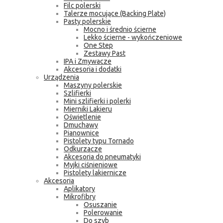
Filc polerski
Talerze mocujące (Backing Plate)
Pasty polerskie
Mocno i średnio ścierne
Lekko ścierne - wykończeniowe
One Step
Zestawy Past
IPA i Zmywacze
Akcesoria i dodatki
Urządzenia
Maszyny polerskie
Szlifierki
Mini szlifierki i polerki
Mierniki Lakieru
Oświetlenie
Dmuchawy
Pianownice
Pistolety typu Tornado
Odkurzacze
Akcesoria do pneumatyki
Myjki ciśnieniowe
Pistolety lakiernicze
Akcesoria
Aplikatory
Mikrofibry
Osuszanie
Polerowanie
Do szyb