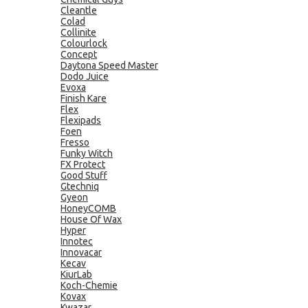
Cleantle
Colad
Collinite
Colourlock
Concept
Daytona Speed Master
Dodo Juice
Evoxa
Finish Kare
Flex
Flexipads
Foen
Fresso
Funky Witch
FX Protect
Good Stuff
Gtechniq
Gyeon
HoneyCOMB
House Of Wax
Hyper
Innotec
Innovacar
Kecav
KiurLab
Koch-Chemie
Kovax
Kwazar