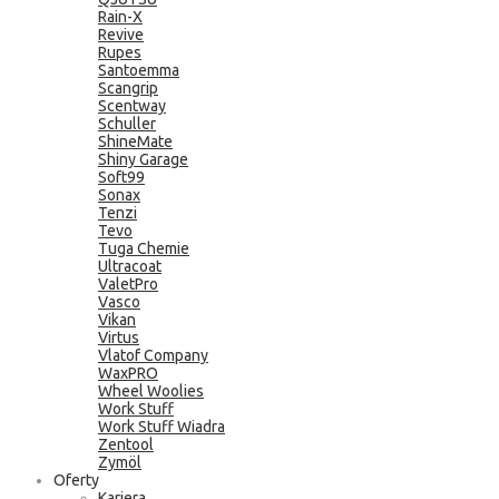
Rain-X
Revive
Rupes
Santoemma
Scangrip
Scentway
Schuller
ShineMate
Shiny Garage
Soft99
Sonax
Tenzi
Tevo
Tuga Chemie
Ultracoat
ValetPro
Vasco
Vikan
Virtus
Vlatof Company
WaxPRO
Wheel Woolies
Work Stuff
Work Stuff Wiadra
Zentool
Zymöl
Oferty
Kariera