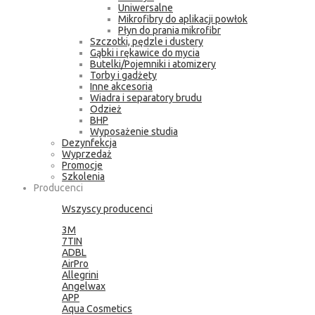
Uniwersalne
Mikrofibry do aplikacji powłok
Płyn do prania mikrofibr
Szczotki, pędzle i dustery
Gąbki i rękawice do mycia
Butelki/Pojemniki i atomizery
Torby i gadżety
Inne akcesoria
Wiadra i separatory brudu
Odzież
BHP
Wyposażenie studia
Dezynfekcja
Wyprzedaż
Promocje
Szkolenia
Producenci
Wszyscy producenci
3M
7TIN
ADBL
AirPro
Allegrini
Angelwax
APP
Aqua Cosmetics