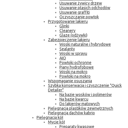
Usuwanie żywicy drzew
Usuwanie ptasich odchodów
Usuwanie graffiti
Oczyszczanie powłok
Przygotowanie lakieru
Glinki
Cleanery
Glaze (odżywki)
Zabezpieczenie lakieru
Woski naturalne i hybrydowe
Sealanty
Woski w sprayu
AIO
Powłoki ochronne
Piany hydrofobowe
Woski na mokro
Powłoki na mokro
Wspomaganie osuszania
Szybka konserwacja i czyszczenie "Quick
Detailer"
Na bazie wosków i polimerów
Na bazie kwarcu
Do lakierów matowych
Pielęgnacja plastików zewnętrznych
Pielęgnacja dachów kabrio
Pielęgnacja kół
Mycie kół
Preparaty kwasowe