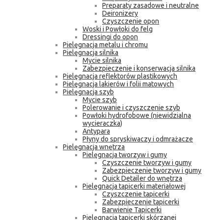
Preparaty zasadowe i neutralne
Deironizery
Czyszczenie opon
Woski i Powłoki do felg
Dressingi do opon
Pielęgnacja metalu i chromu
Pielęgnacja silnika
Mycie silnika
Zabezpieczenie i konserwacja silnika
Pielęgnacja reflektorów plastikowych
Pielęgnacja lakierów i folii matowych
Pielęgnacja szyb
Mycie szyb
Polerowanie i czyszczenie szyb
Powłoki hydrofobowe (niewidzialna
wycieraczka)
Antypara
Płyny do spryskiwaczy i odmrażacze
Pielęgnacja wnętrza
Pielęgnacja tworzyw i gumy
Czyszczenie tworzyw i gumy
Zabezpieczenie tworzyw i gumy
Quick Detailer do wnętrza
Pielęgnacja tapicerki materiałowej
Czyszczenie tapicerki
Zabezpieczenie tapicerki
Barwienie Tapicerki
Pielęgnacja tapicerki skórzanej