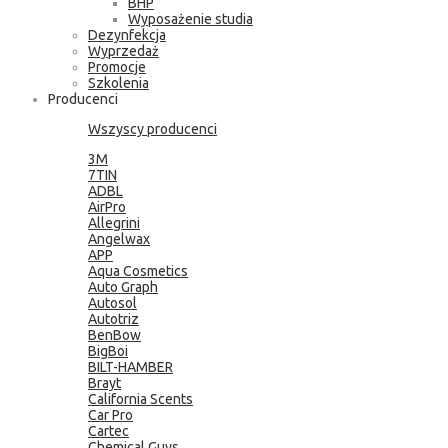
BHP
Wyposażenie studia
Dezynfekcja
Wyprzedaż
Promocje
Szkolenia
Producenci
Wszyscy producenci
3M
7TIN
ADBL
AirPro
Allegrini
Angelwax
APP
Aqua Cosmetics
Auto Graph
Autosol
Autotriz
BenBow
BigBoi
BILT-HAMBER
Brayt
California Scents
Car Pro
Cartec
Chemical Guys