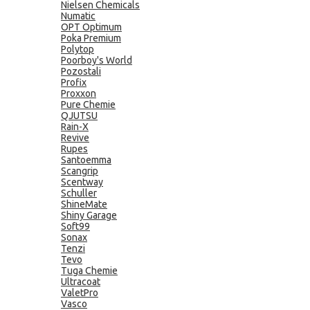
Nielsen Chemicals
Numatic
OPT Optimum
Poka Premium
Polytop
Poorboy's World
Pozostali
Profix
Proxxon
Pure Chemie
QJUTSU
Rain-X
Revive
Rupes
Santoemma
Scangrip
Scentway
Schuller
ShineMate
Shiny Garage
Soft99
Sonax
Tenzi
Tevo
Tuga Chemie
Ultracoat
ValetPro
Vasco