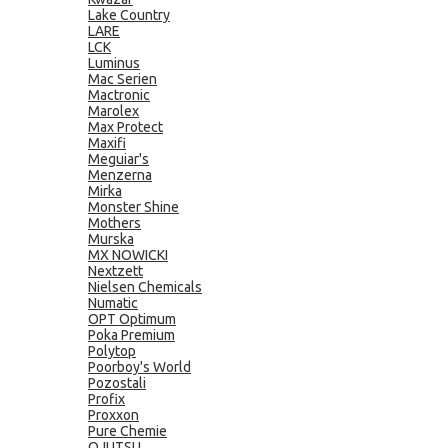
Lake Country
LARE
LCK
Luminus
Mac Serien
Mactronic
Marolex
Max Protect
Maxifi
Meguiar's
Menzerna
Mirka
Monster Shine
Mothers
Murska
MX NOWICKI
Nextzett
Nielsen Chemicals
Numatic
OPT Optimum
Poka Premium
Polytop
Poorboy's World
Pozostali
Profix
Proxxon
Pure Chemie
QJUTSU