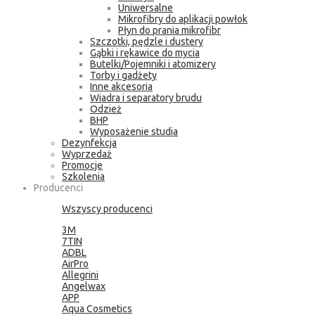
Uniwersalne
Mikrofibry do aplikacji powłok
Płyn do prania mikrofibr
Szczotki, pędzle i dustery
Gąbki i rękawice do mycia
Butelki/Pojemniki i atomizery
Torby i gadżety
Inne akcesoria
Wiadra i separatory brudu
Odzież
BHP
Wyposażenie studia
Dezynfekcja
Wyprzedaż
Promocje
Szkolenia
Producenci
Wszyscy producenci
3M
7TIN
ADBL
AirPro
Allegrini
Angelwax
APP
Aqua Cosmetics