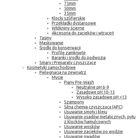
75mm
50mm
35mm
Klocki szlifierskie
Przekładki dystansowe
Włókniny ścierne
Akcesoria do zacieków i wtrąceń
Taśmy
Maskowanie
Środki do konserwacji
Profile zamknięte
Baranki i środki do podwozia
Smary i Preparaty czyszczące
Kosmetyki samochodowe
Pielęgnacja na zewnątrz
Mycie
Piany Pre-Wash
Neutralne pH 6-9
Zasadowe pH 10-13
Wysoko zasadowe pH >13
Szampony
Silna chemia czyszcząca (APC)
Usuwanie smoły i kleju
Usuwanie osadów metalicznych, pyłu
z klocków hamulcowych
Usuwanie wosków
Usuwanie zacieków po wodzie
Usuwanie owadów