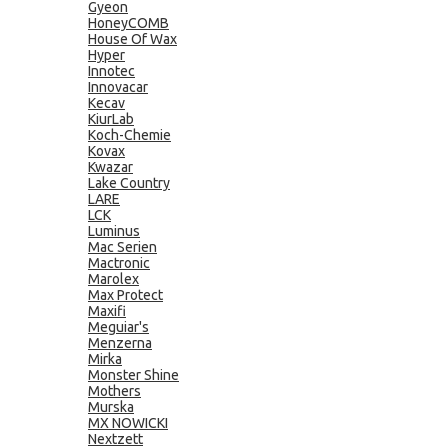
Gyeon
HoneyCOMB
House Of Wax
Hyper
Innotec
Innovacar
Kecav
KiurLab
Koch-Chemie
Kovax
Kwazar
Lake Country
LARE
LCK
Luminus
Mac Serien
Mactronic
Marolex
Max Protect
Maxifi
Meguiar's
Menzerna
Mirka
Monster Shine
Mothers
Murska
MX NOWICKI
Nextzett