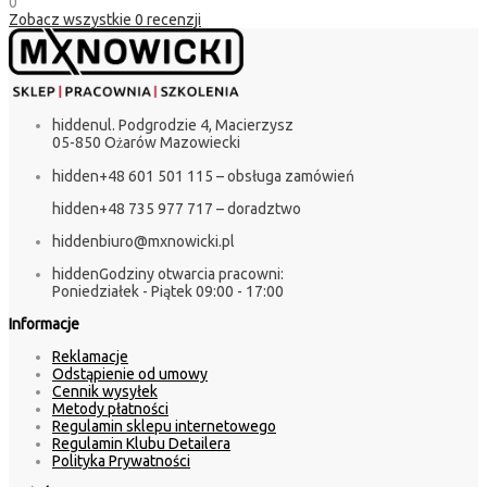
0
Zobacz wszystkie
0
recenzji
hidden
ul. Podgrodzie 4, Macierzysz
05-850 Ożarów Mazowiecki
hidden
+48 601 501 115 – obsługa zamówień
hidden
+48 735 977 717 – doradztwo
hidden
biuro@mxnowicki.pl
hidden
Godziny otwarcia pracowni:
Poniedziałek - Piątek 09:00 - 17:00
Informacje
Reklamacje
Odstąpienie od umowy
Cennik wysyłek
Metody płatności
Regulamin sklepu internetowego
Regulamin Klubu Detailera
Polityka Prywatności