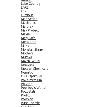
Lake Country
LARE
LCK
Luminus
Mac Serien
Mactronic
Marolex
Max Protect
Maxifi
Meguiar's
Menzerna
Mirka
Monster Shine
Mothers
Murska
MX NOWICKI
Nextzett
Nielsen Chemicals
Numatic
OPT Optimum
Poka Premium
Polytop
Poorboy's World
Pozostali
Profix
Proxxon
Pure Chemie
QJUTSU