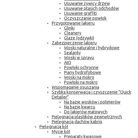
Usuwanie żywicy drzew
Usuwanie ptasich odchodów
Usuwanie graffiti
Oczyszczanie powłok
Przygotowanie lakieru
Glinki
Cleanery
Glaze (odżywki)
Zabezpieczenie lakieru
Woski naturalne i hybrydowe
Sealanty
Woski w sprayu
AIO
Powłoki ochronne
Piany hydrofobowe
Woski na mokro
Powłoki na mokro
Wspomaganie osuszania
Szybka konserwacja i czyszczenie "Quick
Detailer"
Na bazie wosków i polimerów
Na bazie kwarcu
Do lakierów matowych
Pielęgnacja plastików zewnętrznych
Pielęgnacja dachów kabrio
Pielęgnacja kół
Mycie kół
Preparaty kwasowe