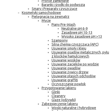
Profile zamknięte
Baranki i środki do podwozia
Smary i Preparaty czyszczące
Kosmetyki samochodowe
Pielęgnacja na zewnątrz
Mycie
Piany Pre-Wash
Neutralne pH 6-9
Zasadowe pH 10-13
Wysoko zasadowe pH >13
Szampony
Silna chemia czyszcząca (APC)
Usuwanie smoły i kleju
Usuwanie osadów metalicznych, pyłu
z klocków hamulcowych
Usuwanie wosków
Usuwanie zacieków po wodzie
Usuwanie owadów
Usuwanie żywicy drzew
Usuwanie ptasich odchodów
Usuwanie graffiti
Oczyszczanie powłok
Przygotowanie lakieru
Glinki
Cleanery
Glaze (odżywki)
Zabezpieczenie lakieru
Woski naturalne i hybrydowe