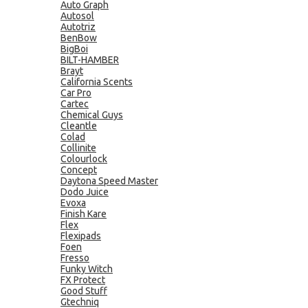
Auto Graph
Autosol
Autotriz
BenBow
BigBoi
BILT-HAMBER
Brayt
California Scents
Car Pro
Cartec
Chemical Guys
Cleantle
Colad
Collinite
Colourlock
Concept
Daytona Speed Master
Dodo Juice
Evoxa
Finish Kare
Flex
Flexipads
Foen
Fresso
Funky Witch
FX Protect
Good Stuff
Gtechniq