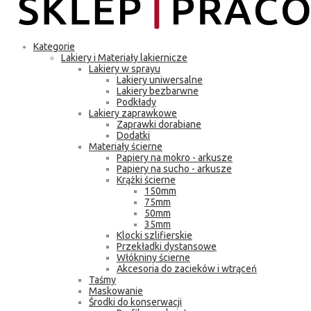
Kategorie
Lakiery i Materiały lakiernicze
Lakiery w sprayu
Lakiery uniwersalne
Lakiery bezbarwne
Podkłady
Lakiery zaprawkowe
Zaprawki dorabiane
Dodatki
Materiały ścierne
Papiery na mokro - arkusze
Papiery na sucho - arkusze
Krążki ścierne
150mm
75mm
50mm
35mm
Klocki szlifierskie
Przekładki dystansowe
Włókniny ścierne
Akcesoria do zacieków i wtrąceń
Taśmy
Maskowanie
Środki do konserwacji