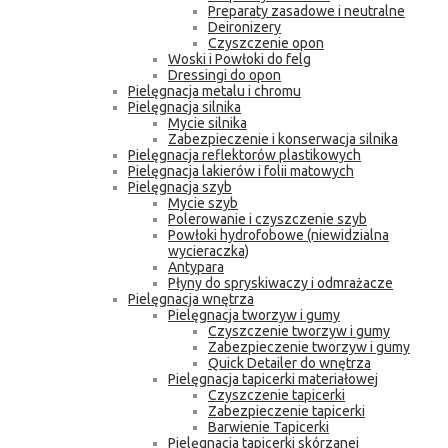
Preparaty zasadowe i neutralne
Deironizery
Czyszczenie opon
Woski i Powłoki do felg
Dressingi do opon
Pielęgnacja metalu i chromu
Pielęgnacja silnika
Mycie silnika
Zabezpieczenie i konserwacja silnika
Pielęgnacja reflektorów plastikowych
Pielęgnacja lakierów i folii matowych
Pielęgnacja szyb
Mycie szyb
Polerowanie i czyszczenie szyb
Powłoki hydrofobowe (niewidzialna
wycieraczka)
Antypara
Płyny do spryskiwaczy i odmrażacze
Pielęgnacja wnętrza
Pielęgnacja tworzyw i gumy
Czyszczenie tworzyw i gumy
Zabezpieczenie tworzyw i gumy
Quick Detailer do wnętrza
Pielęgnacja tapicerki materiałowej
Czyszczenie tapicerki
Zabezpieczenie tapicerki
Barwienie Tapicerki
Pielęgnacja tapicerki skórzanej