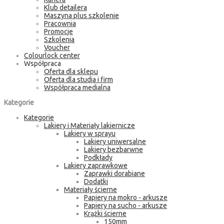
Klub detailera
Maszyna plus szkolenie
Pracownia
Promocje
Szkolenia
Voucher
Colourlock center
Współpraca
Oferta dla sklepu
Oferta dla studia i firm
Współpraca medialna
Kategorie
Kategorie
Lakiery i Materiały lakiernicze
Lakiery w sprayu
Lakiery uniwersalne
Lakiery bezbarwne
Podkłady
Lakiery zaprawkowe
Zaprawki dorabiane
Dodatki
Materiały ścierne
Papiery na mokro - arkusze
Papiery na sucho - arkusze
Krążki ścierne
150mm