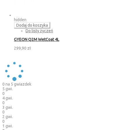
hidden
Dodaj do koszyka
Do listy życzeń
GYEON Q2M WetCoat 4L
299,90 zł
0
na 5 gwiazdek
5 gwi.
0
4 gwi.
0
3 gwi.
0
2 gwi.
0
1 gwi.