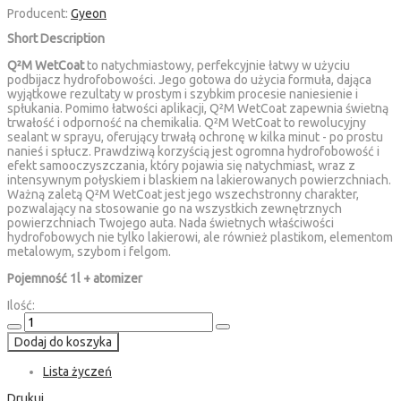
Producent:
Gyeon
Short Description
Q²M WetCoat
to natychmiastowy, perfekcyjnie łatwy w użyciu
podbijacz hydrofobowości. Jego gotowa do użycia formuła, dająca
wyjątkowe rezultaty w prostym i szybkim procesie naniesienie i
spłukania. Pomimo łatwości aplikacji, Q²M WetCoat zapewnia świetną
trwałość i odporność na chemikalia. Q²M WetCoat to rewolucyjny
sealant w sprayu, oferujący trwałą ochronę w kilka minut - po prostu
nanieś i spłucz. Prawdziwą korzyścią jest ogromna hydrofobowość i
efekt samooczyszczania, który pojawia się natychmiast, wraz z
intensywnym połyskiem i blaskiem na lakierowanych powierzchniach.
Ważną zaletą Q²M WetCoat jest jego wszechstronny charakter,
pozwalający na stosowanie go na wszystkich zewnętrznych
powierzchniach Twojego auta. Nada świetnych właściwości
hydrofobowych nie tylko lakierowi, ale również plastikom, elementom
metalowym, szybom i felgom.
Pojemność 1l + atomizer
Ilość:
Dodaj do koszyka
Lista życzeń
Drukuj