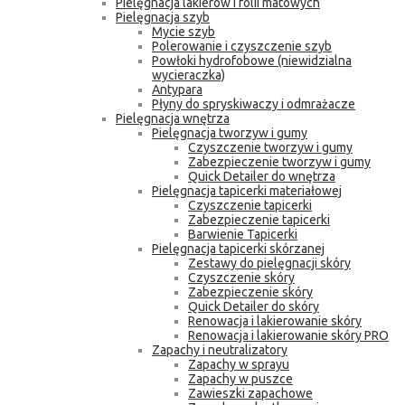
Pielęgnacja lakierów i folii matowych
Pielęgnacja szyb
Mycie szyb
Polerowanie i czyszczenie szyb
Powłoki hydrofobowe (niewidzialna
wycieraczka)
Antypara
Płyny do spryskiwaczy i odmrażacze
Pielęgnacja wnętrza
Pielęgnacja tworzyw i gumy
Czyszczenie tworzyw i gumy
Zabezpieczenie tworzyw i gumy
Quick Detailer do wnętrza
Pielęgnacja tapicerki materiałowej
Czyszczenie tapicerki
Zabezpieczenie tapicerki
Barwienie Tapicerki
Pielęgnacja tapicerki skórzanej
Zestawy do pielęgnacji skóry
Czyszczenie skóry
Zabezpieczenie skóry
Quick Detailer do skóry
Renowacja i lakierowanie skóry
Renowacja i lakierowanie skóry PRO
Zapachy i neutralizatory
Zapachy w sprayu
Zapachy w puszce
Zawieszki zapachowe