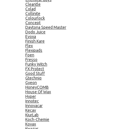
Cleantle
Colad
Collinite
Colourlock
Concept
Daytona Speed Master
Dodo Juice
Evoxa
Finish Kare
Flex
Flexipads
Foen
Fresso
Funky Witch
FX Protect
Good Stuff
Gtechniq
Gyeon
HoneyCOMB
House Of Wax
Hyper
Innotec
Innovacar
Kecav
KiurLab
Koch-Chemie
Kovax
Kwazar