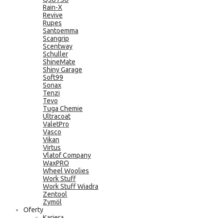
Rain-X
Revive
Rupes
Santoemma
Scangrip
Scentway
Schuller
ShineMate
Shiny Garage
Soft99
Sonax
Tenzi
Tevo
Tuga Chemie
Ultracoat
ValetPro
Vasco
Vikan
Virtus
Vlatof Company
WaxPRO
Wheel Woolies
Work Stuff
Work Stuff Wiadra
Zentool
Zymöl
Oferty
Kariera