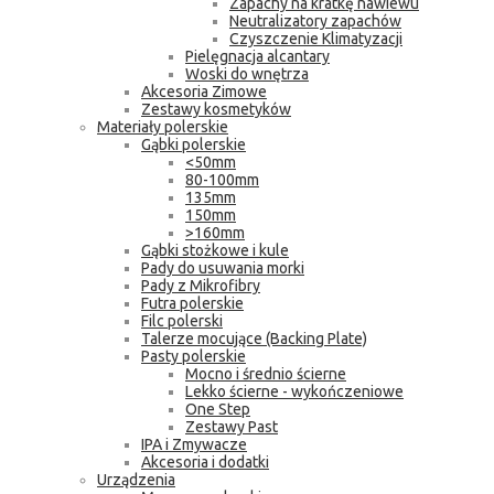
Zapachy na kratkę nawiewu
Neutralizatory zapachów
Czyszczenie Klimatyzacji
Pielęgnacja alcantary
Woski do wnętrza
Akcesoria Zimowe
Zestawy kosmetyków
Materiały polerskie
Gąbki polerskie
<50mm
80-100mm
135mm
150mm
>160mm
Gąbki stożkowe i kule
Pady do usuwania morki
Pady z Mikrofibry
Futra polerskie
Filc polerski
Talerze mocujące (Backing Plate)
Pasty polerskie
Mocno i średnio ścierne
Lekko ścierne - wykończeniowe
One Step
Zestawy Past
IPA i Zmywacze
Akcesoria i dodatki
Urządzenia