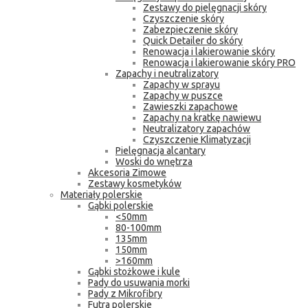
Zestawy do pielęgnacji skóry
Czyszczenie skóry
Zabezpieczenie skóry
Quick Detailer do skóry
Renowacja i lakierowanie skóry
Renowacja i lakierowanie skóry PRO
Zapachy i neutralizatory
Zapachy w sprayu
Zapachy w puszce
Zawieszki zapachowe
Zapachy na kratkę nawiewu
Neutralizatory zapachów
Czyszczenie Klimatyzacji
Pielęgnacja alcantary
Woski do wnętrza
Akcesoria Zimowe
Zestawy kosmetyków
Materiały polerskie
Gąbki polerskie
<50mm
80-100mm
135mm
150mm
>160mm
Gąbki stożkowe i kule
Pady do usuwania morki
Pady z Mikrofibry
Futra polerskie