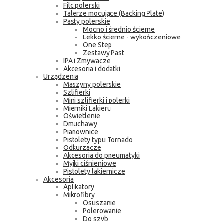
Filc polerski
Talerze mocujące (Backing Plate)
Pasty polerskie
Mocno i średnio ścierne
Lekko ścierne - wykończeniowe
One Step
Zestawy Past
IPA i Zmywacze
Akcesoria i dodatki
Urządzenia
Maszyny polerskie
Szlifierki
Mini szlifierki i polerki
Mierniki Lakieru
Oświetlenie
Dmuchawy
Pianownice
Pistolety typu Tornado
Odkurzacze
Akcesoria do pneumatyki
Myjki ciśnieniowe
Pistolety lakiernicze
Akcesoria
Aplikatory
Mikrofibry
Osuszanie
Polerowanie
Do szyb