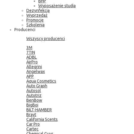
BHP
Wyposażenie studia
Dezynfekcja
Wyprzedaż
Promocje
Szkolenia
Producenci
Wszyscy producenci
3M
7TIN
ADBL
AirPro
Allegrini
Angelwax
APP
Aqua Cosmetics
Auto Graph
Autosol
Autotriz
BenBow
BigBoi
BILT-HAMBER
Brayt
California Scents
Car Pro
Cartec
Chemical Guys