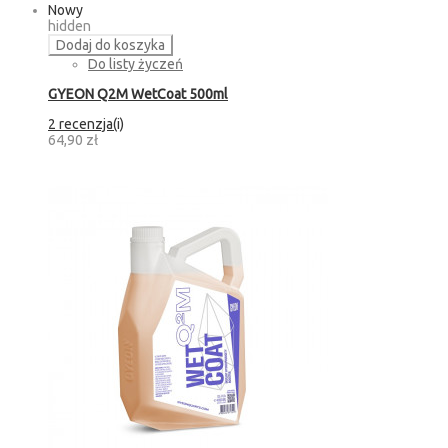
Nowy
hidden
Dodaj do koszyka
Do listy życzeń
GYEON Q2M WetCoat 500ml
2 recenzja(i)
64,90 zł