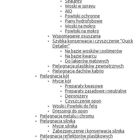
Sealanty
Woski w sprayu
AIO
Powłoki ochronne
Piany hydrofobowe
Woski na mokro
Powłoki na mokro
Wspomaganie osuszania
Szybka konserwacja i czyszczenie "Quick
Detailer"
Na bazie wosków i polimerów
Na bazie kwarcu
Do lakierów matowych
Pielęgnacja plastików zewnętrznych
Pielęgnacja dachów kabrio
Pielęgnacja kół
Mycie kół
Preparaty kwasowe
Preparaty zasadowe i neutralne
Deironizery
Czyszczenie opon
Woski i Powłoki do felg
Dressingi do opon
Pielęgnacja metalu i chromu
Pielęgnacja silnika
Mycie silnika
Zabezpieczenie i konserwacja silnika
Pielęgnacja reflektorów plastikowych