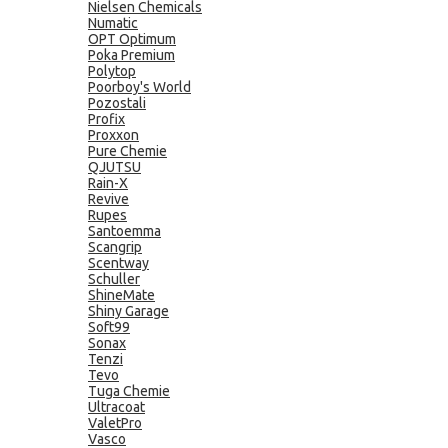
Nielsen Chemicals
Numatic
OPT Optimum
Poka Premium
Polytop
Poorboy's World
Pozostali
Profix
Proxxon
Pure Chemie
QJUTSU
Rain-X
Revive
Rupes
Santoemma
Scangrip
Scentway
Schuller
ShineMate
Shiny Garage
Soft99
Sonax
Tenzi
Tevo
Tuga Chemie
Ultracoat
ValetPro
Vasco