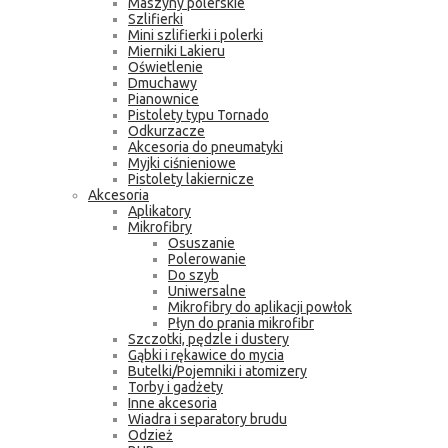
Maszyny polerskie
Szlifierki
Mini szlifierki i polerki
Mierniki Lakieru
Oświetlenie
Dmuchawy
Pianownice
Pistolety typu Tornado
Odkurzacze
Akcesoria do pneumatyki
Myjki ciśnieniowe
Pistolety lakiernicze
Akcesoria
Aplikatory
Mikrofibry
Osuszanie
Polerowanie
Do szyb
Uniwersalne
Mikrofibry do aplikacji powłok
Płyn do prania mikrofibr
Szczotki, pędzle i dustery
Gąbki i rękawice do mycia
Butelki/Pojemniki i atomizery
Torby i gadżety
Inne akcesoria
Wiadra i separatory brudu
Odzież