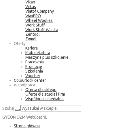
Vikan
Virtus
Vlatof Company
WaxPRO
Wheel Woolies
Work Stuff
Work Stuff Wiadra
Zentool
Zymöl
Oferty
Kariera
Klub detailera
Maszyna plus szkolenie
Pracownia
Promocje
Szkolenia
Voucher
Colourlock center
Współpraca
Oferta dla sklepu
Oferta dla studia i firm
Współpraca medialna
Szukaj
GYEON Q2M WetCoat 1L
Strona główna