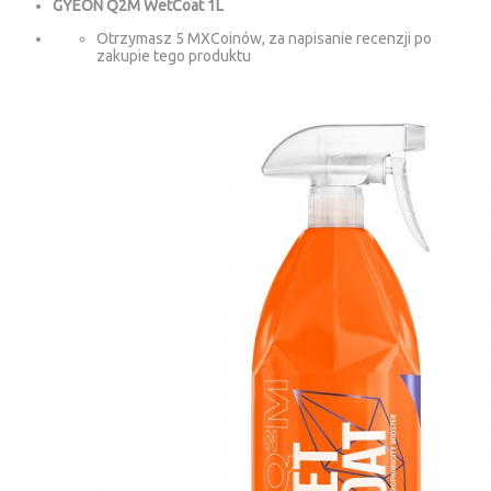
GYEON Q2M WetCoat 1L
Otrzymasz 5 MXCoinów, za napisanie recenzji po
zakupie tego produktu