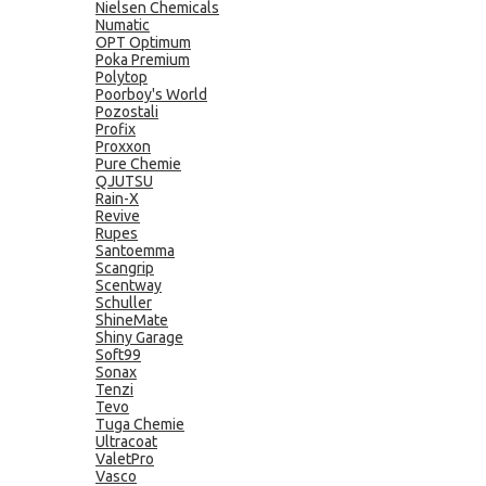
Nielsen Chemicals
Numatic
OPT Optimum
Poka Premium
Polytop
Poorboy's World
Pozostali
Profix
Proxxon
Pure Chemie
QJUTSU
Rain-X
Revive
Rupes
Santoemma
Scangrip
Scentway
Schuller
ShineMate
Shiny Garage
Soft99
Sonax
Tenzi
Tevo
Tuga Chemie
Ultracoat
ValetPro
Vasco