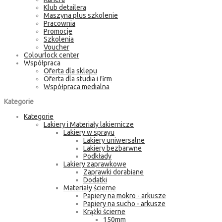
Klub detailera
Maszyna plus szkolenie
Pracownia
Promocje
Szkolenia
Voucher
Colourlock center
Współpraca
Oferta dla sklepu
Oferta dla studia i firm
Współpraca medialna
Kategorie
Kategorie
Lakiery i Materiały lakiernicze
Lakiery w sprayu
Lakiery uniwersalne
Lakiery bezbarwne
Podkłady
Lakiery zaprawkowe
Zaprawki dorabiane
Dodatki
Materiały ścierne
Papiery na mokro - arkusze
Papiery na sucho - arkusze
Krążki ścierne
150mm