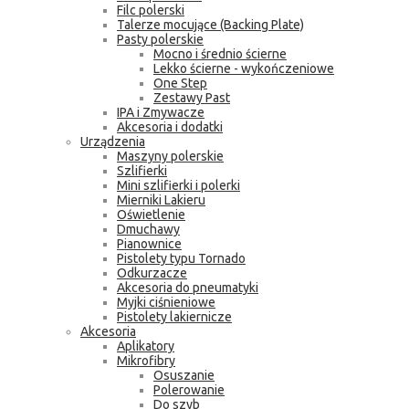
Filc polerski
Talerze mocujące (Backing Plate)
Pasty polerskie
Mocno i średnio ścierne
Lekko ścierne - wykończeniowe
One Step
Zestawy Past
IPA i Zmywacze
Akcesoria i dodatki
Urządzenia
Maszyny polerskie
Szlifierki
Mini szlifierki i polerki
Mierniki Lakieru
Oświetlenie
Dmuchawy
Pianownice
Pistolety typu Tornado
Odkurzacze
Akcesoria do pneumatyki
Myjki ciśnieniowe
Pistolety lakiernicze
Akcesoria
Aplikatory
Mikrofibry
Osuszanie
Polerowanie
Do szyb