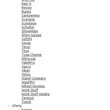
Rain-X
Revive
Rupes
Santoemma
Scangrip
Scentway
Schuller
ShineMate
Shiny Garage
Soft99
Sonax
Tenzi
Tevo
Tuga Chemie
Ultracoat
ValetPro
Vasco
Vikan
Virtus
Vlatof Company
WaxPRO
Wheel Woolies
Work Stuff
Work Stuff Wiadra
Zentool
Zymöl
Oferty
Kariera