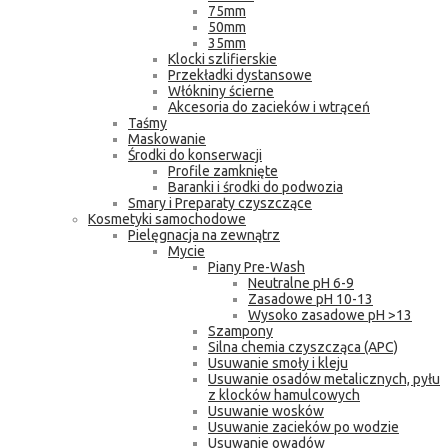
75mm
50mm
35mm
Klocki szlifierskie
Przekładki dystansowe
Włókniny ścierne
Akcesoria do zacieków i wtrąceń
Taśmy
Maskowanie
Środki do konserwacji
Profile zamknięte
Baranki i środki do podwozia
Smary i Preparaty czyszczące
Kosmetyki samochodowe
Pielęgnacja na zewnątrz
Mycie
Piany Pre-Wash
Neutralne pH 6-9
Zasadowe pH 10-13
Wysoko zasadowe pH >13
Szampony
Silna chemia czyszcząca (APC)
Usuwanie smoły i kleju
Usuwanie osadów metalicznych, pyłu
z klocków hamulcowych
Usuwanie wosków
Usuwanie zacieków po wodzie
Usuwanie owadów