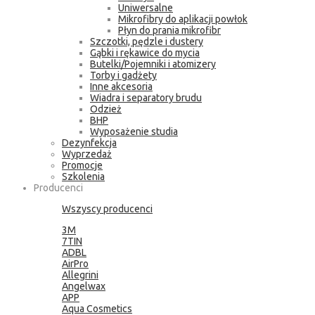
Uniwersalne
Mikrofibry do aplikacji powłok
Płyn do prania mikrofibr
Szczotki, pędzle i dustery
Gąbki i rękawice do mycia
Butelki/Pojemniki i atomizery
Torby i gadżety
Inne akcesoria
Wiadra i separatory brudu
Odzież
BHP
Wyposażenie studia
Dezynfekcja
Wyprzedaż
Promocje
Szkolenia
Producenci
Wszyscy producenci
3M
7TIN
ADBL
AirPro
Allegrini
Angelwax
APP
Aqua Cosmetics