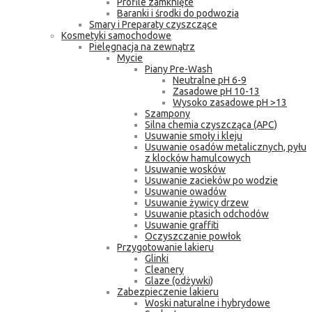
Profile zamknięte
Baranki i środki do podwozia
Smary i Preparaty czyszczące
Kosmetyki samochodowe
Pielęgnacja na zewnątrz
Mycie
Piany Pre-Wash
Neutralne pH 6-9
Zasadowe pH 10-13
Wysoko zasadowe pH >13
Szampony
Silna chemia czyszcząca (APC)
Usuwanie smoły i kleju
Usuwanie osadów metalicznych, pyłu
z klocków hamulcowych
Usuwanie wosków
Usuwanie zacieków po wodzie
Usuwanie owadów
Usuwanie żywicy drzew
Usuwanie ptasich odchodów
Usuwanie graffiti
Oczyszczanie powłok
Przygotowanie lakieru
Glinki
Cleanery
Glaze (odżywki)
Zabezpieczenie lakieru
Woski naturalne i hybrydowe