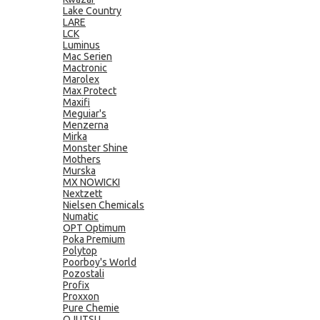
Lake Country
LARE
LCK
Luminus
Mac Serien
Mactronic
Marolex
Max Protect
Maxifi
Meguiar's
Menzerna
Mirka
Monster Shine
Mothers
Murska
MX NOWICKI
Nextzett
Nielsen Chemicals
Numatic
OPT Optimum
Poka Premium
Polytop
Poorboy's World
Pozostali
Profix
Proxxon
Pure Chemie
QJUTSU