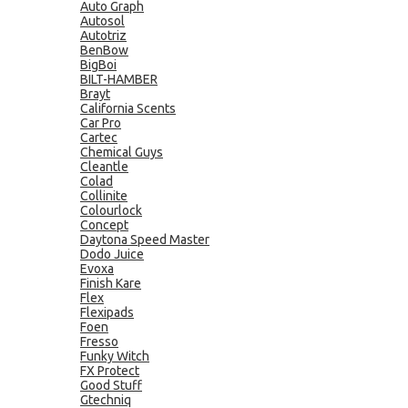
Auto Graph
Autosol
Autotriz
BenBow
BigBoi
BILT-HAMBER
Brayt
California Scents
Car Pro
Cartec
Chemical Guys
Cleantle
Colad
Collinite
Colourlock
Concept
Daytona Speed Master
Dodo Juice
Evoxa
Finish Kare
Flex
Flexipads
Foen
Fresso
Funky Witch
FX Protect
Good Stuff
Gtechniq