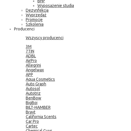
BHP
Wyposażenie studia
Dezynfekcja
Wyprzedaż
Promocje
Szkolenia
Producenci
Wszyscy producenci
3M
7TIN
ADBL
AirPro
Allegrini
Angelwax
APP
Aqua Cosmetics
Auto Graph
Autosol
Autotriz
BenBow
BigBoi
BILT-HAMBER
Brayt
California Scents
Car Pro
Cartec
Chemical Guys