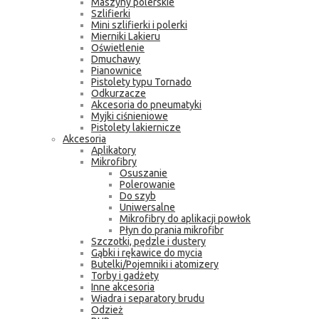
Maszyny polerskie
Szlifierki
Mini szlifierki i polerki
Mierniki Lakieru
Oświetlenie
Dmuchawy
Pianownice
Pistolety typu Tornado
Odkurzacze
Akcesoria do pneumatyki
Myjki ciśnieniowe
Pistolety lakiernicze
Akcesoria
Aplikatory
Mikrofibry
Osuszanie
Polerowanie
Do szyb
Uniwersalne
Mikrofibry do aplikacji powłok
Płyn do prania mikrofibr
Szczotki, pędzle i dustery
Gąbki i rękawice do mycia
Butelki/Pojemniki i atomizery
Torby i gadżety
Inne akcesoria
Wiadra i separatory brudu
Odzież