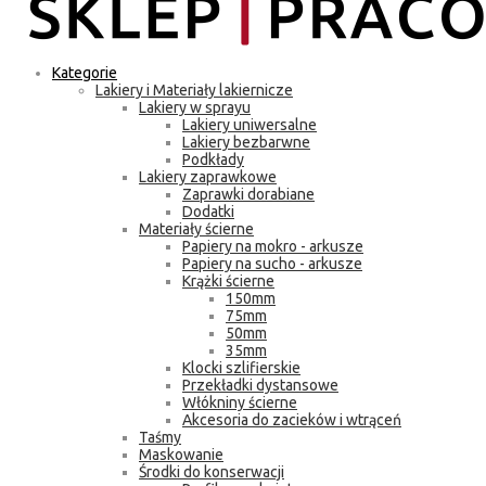
Kategorie
Lakiery i Materiały lakiernicze
Lakiery w sprayu
Lakiery uniwersalne
Lakiery bezbarwne
Podkłady
Lakiery zaprawkowe
Zaprawki dorabiane
Dodatki
Materiały ścierne
Papiery na mokro - arkusze
Papiery na sucho - arkusze
Krążki ścierne
150mm
75mm
50mm
35mm
Klocki szlifierskie
Przekładki dystansowe
Włókniny ścierne
Akcesoria do zacieków i wtrąceń
Taśmy
Maskowanie
Środki do konserwacji