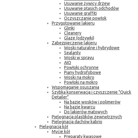
Usuwanie żywicy drzew
Usuwanie ptasich odchodów
Usuwanie graffiti
Oczyszczanie powłok
Przygotowanie lakieru
Glinki
Cleanery
Glaze (odżywki)
Zabezpieczenie lakieru
Woski naturalne i hybrydowe
Sealanty
Woski w sprayu
AIO
Powłoki ochronne
Piany hydrofobowe
Woski na mokro
Powłoki na mokro
Wspomaganie osuszania
Szybka konserwacja i czyszczenie "Quick
Detailer"
Na bazie wosków i polimerów
Na bazie kwarcu
Do lakierów matowych
Pielęgnacja plastików zewnętrznych
Pielęgnacja dachów kabrio
Pielęgnacja kół
Mycie kół
Preparaty kwasowe