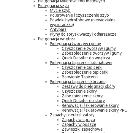
Pielęgnacja lakierów i folii matowych
Pielęgnacja szyb
Mycie szyb
Polerowanie i czyszczenie szyb
Powłoki hydrofobowe (niewidzialna
wycieraczka)
Antypara
Płyny do spryskiwaczy i odmrażacze
Pielęgnacja wnętrza
Pielęgnacja tworzyw i gumy
Czyszczenie tworzyw i gumy
Zabezpieczenie tworzyw i gumy
Quick Detailer do wnętrza
Pielęgnacja tapicerki materiałowej
Czyszczenie tapicerki
Zabezpieczenie tapicerki
Barwienie Tapicerki
Pielęgnacja tapicerki skórzanej
Zestawy do pielęgnacji skóry
Czyszczenie skóry
Zabezpieczenie skóry
Quick Detailer do skóry
Renowacja i lakierowanie skóry
Renowacja i lakierowanie skóry PRO
Zapachy i neutralizatory
Zapachy w sprayu
Zapachy w puszce
Zawieszki zapachowe