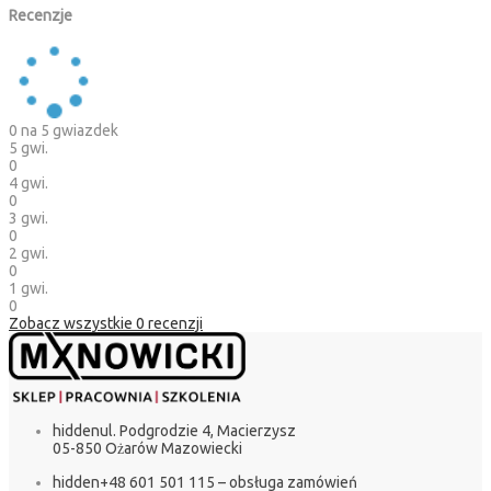
Recenzje
0
na 5 gwiazdek
5 gwi.
0
4 gwi.
0
3 gwi.
0
2 gwi.
0
1 gwi.
0
Zobacz wszystkie
0
recenzji
hidden
ul. Podgrodzie 4, Macierzysz
05-850 Ożarów Mazowiecki
hidden
+48 601 501 115 – obsługa zamówień