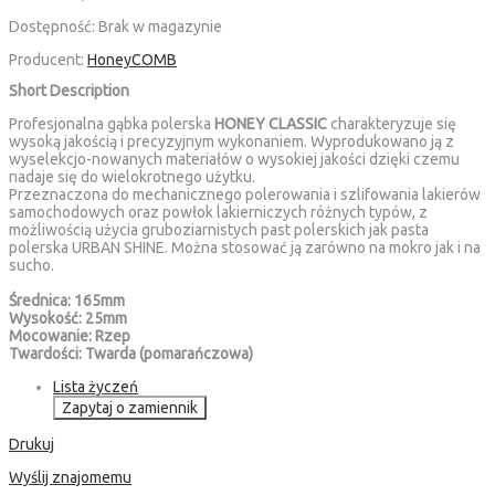
Dostępność:
Brak w magazynie
Producent:
HoneyCOMB
Short Description
Profesjonalna gąbka polerska
HONEY CLASSIC
charakteryzuje się
wysoką jakością i precyzyjnym wykonaniem. Wyprodukowano ją z
wyselekcjo-nowanych materiałów o wysokiej jakości dzięki czemu
nadaje się do wielokrotnego użytku.
Przeznaczona do mechanicznego polerowania i szlifowania lakierów
samochodowych oraz powłok lakierniczych różnych typów, z
możliwością użycia gruboziarnistych past polerskich jak pasta
polerska URBAN SHINE. Można stosować ją zarówno na mokro jak i na
sucho.
Średnica: 165mm
Wysokość: 25mm
Mocowanie: Rzep
Twardości: Twarda (pomarańczowa)
Lista życzeń
Zapytaj o zamiennik
Drukuj
Wyślij znajomemu