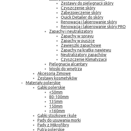
Zestawy do pielęgnacji skóry
Czyszczenie skóry
Zabezpieczenie skóry
Quick Detailer do skóry
Renowacja i lakierowanie skóry
Renowacja i lakierowanie skóry PRO
Zapachy i neutralizatory
Zapachy w sprayu
Zapachy w puszce
Zawieszki zapachowe
Zapachy na kratkę nawiewu
Neutralizatory zapachów
Czyszczenie Klimatyzacji
Pielęgnacja alcantary
Woski do wnętrza
Akcesoria Zimowe
Zestawy kosmetyków
Materiały polerskie
Gąbki polerskie
<50mm
80-100mm
135mm
150mm
>160mm
Gąbki stożkowe i kule
Pady do usuwania morki
Pady z Mikrofibry
Futra polerskie