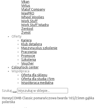
Vikan
Virtus
Vlatof Company
WaxPRO
Wheel Woolies
Work Stuff
Work Stuff Wiadra
Zentool
Zymöl
Oferty
Kariera
Klub detailera
Maszyna plus szkolenie
Pracownia
Promocje
Szkolenia
Voucher
Colourlock center
Współpraca
Oferta dla sklepu
Oferta dla studia i firm
Współpraca medialna
Szukaj
HoneyCOMB Classic pomarańczowa twarda 165/25mm gąbka
polerska