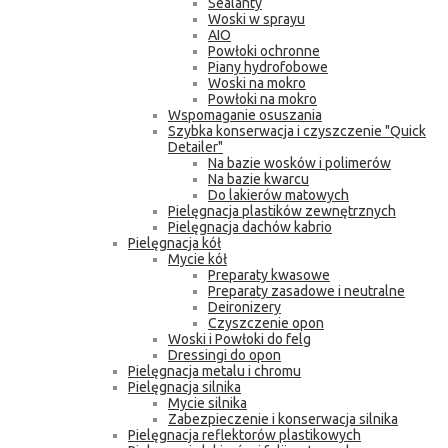
Sealanty
Woski w sprayu
AIO
Powłoki ochronne
Piany hydrofobowe
Woski na mokro
Powłoki na mokro
Wspomaganie osuszania
Szybka konserwacja i czyszczenie "Quick
Detailer"
Na bazie wosków i polimerów
Na bazie kwarcu
Do lakierów matowych
Pielęgnacja plastików zewnętrznych
Pielęgnacja dachów kabrio
Pielęgnacja kół
Mycie kół
Preparaty kwasowe
Preparaty zasadowe i neutralne
Deironizery
Czyszczenie opon
Woski i Powłoki do felg
Dressingi do opon
Pielęgnacja metalu i chromu
Pielęgnacja silnika
Mycie silnika
Zabezpieczenie i konserwacja silnika
Pielęgnacja reflektorów plastikowych