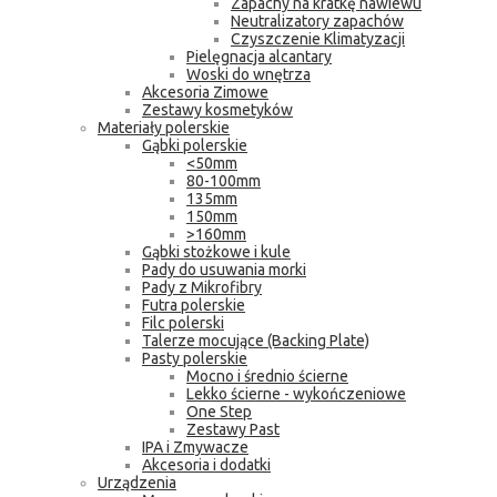
Zapachy na kratkę nawiewu
Neutralizatory zapachów
Czyszczenie Klimatyzacji
Pielęgnacja alcantary
Woski do wnętrza
Akcesoria Zimowe
Zestawy kosmetyków
Materiały polerskie
Gąbki polerskie
<50mm
80-100mm
135mm
150mm
>160mm
Gąbki stożkowe i kule
Pady do usuwania morki
Pady z Mikrofibry
Futra polerskie
Filc polerski
Talerze mocujące (Backing Plate)
Pasty polerskie
Mocno i średnio ścierne
Lekko ścierne - wykończeniowe
One Step
Zestawy Past
IPA i Zmywacze
Akcesoria i dodatki
Urządzenia