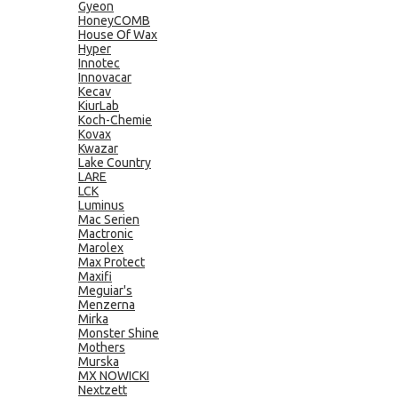
Gyeon
HoneyCOMB
House Of Wax
Hyper
Innotec
Innovacar
Kecav
KiurLab
Koch-Chemie
Kovax
Kwazar
Lake Country
LARE
LCK
Luminus
Mac Serien
Mactronic
Marolex
Max Protect
Maxifi
Meguiar's
Menzerna
Mirka
Monster Shine
Mothers
Murska
MX NOWICKI
Nextzett