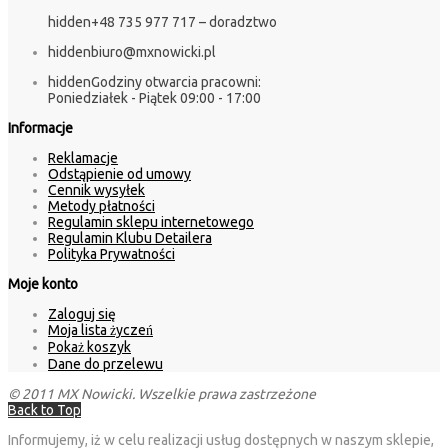
hidden
+48 735 977 717 – doradztwo
hidden
biuro@mxnowicki.pl
hidden
Godziny otwarcia pracowni:
Poniedziałek - Piątek 09:00 - 17:00
Informacje
Reklamacje
Odstąpienie od umowy
Cennik wysyłek
Metody płatności
Regulamin sklepu internetowego
Regulamin Klubu Detailera
Polityka Prywatności
Moje konto
Zaloguj się
Moja lista życzeń
Pokaż koszyk
Dane do przelewu
© 2011 MX Nowicki. Wszelkie prawa zastrzeżone
Back to Top
Informujemy, iż w celu realizacji usług dostępnych w naszym sklepie,