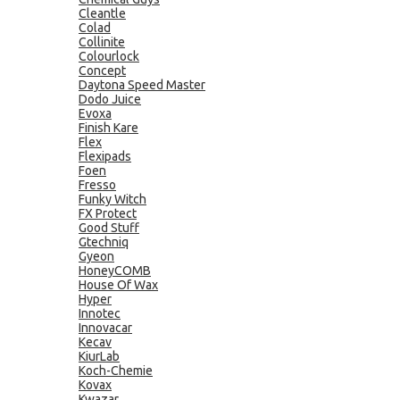
Cleantle
Colad
Collinite
Colourlock
Concept
Daytona Speed Master
Dodo Juice
Evoxa
Finish Kare
Flex
Flexipads
Foen
Fresso
Funky Witch
FX Protect
Good Stuff
Gtechniq
Gyeon
HoneyCOMB
House Of Wax
Hyper
Innotec
Innovacar
Kecav
KiurLab
Koch-Chemie
Kovax
Kwazar