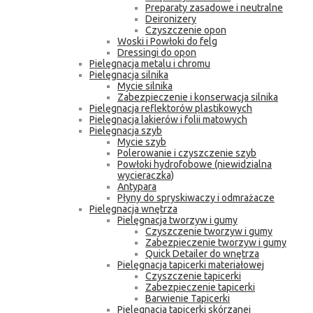
Preparaty zasadowe i neutralne
Deironizery
Czyszczenie opon
Woski i Powłoki do felg
Dressingi do opon
Pielęgnacja metalu i chromu
Pielęgnacja silnika
Mycie silnika
Zabezpieczenie i konserwacja silnika
Pielęgnacja reflektorów plastikowych
Pielęgnacja lakierów i folii matowych
Pielęgnacja szyb
Mycie szyb
Polerowanie i czyszczenie szyb
Powłoki hydrofobowe (niewidzialna
wycieraczka)
Antypara
Płyny do spryskiwaczy i odmrażacze
Pielęgnacja wnętrza
Pielęgnacja tworzyw i gumy
Czyszczenie tworzyw i gumy
Zabezpieczenie tworzyw i gumy
Quick Detailer do wnętrza
Pielęgnacja tapicerki materiałowej
Czyszczenie tapicerki
Zabezpieczenie tapicerki
Barwienie Tapicerki
Pielęgnacja tapicerki skórzanej