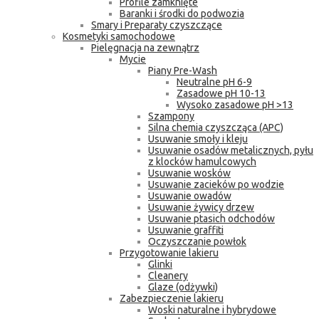
Profile zamknięte
Baranki i środki do podwozia
Smary i Preparaty czyszczące
Kosmetyki samochodowe
Pielęgnacja na zewnątrz
Mycie
Piany Pre-Wash
Neutralne pH 6-9
Zasadowe pH 10-13
Wysoko zasadowe pH >13
Szampony
Silna chemia czyszcząca (APC)
Usuwanie smoły i kleju
Usuwanie osadów metalicznych, pyłu
z klocków hamulcowych
Usuwanie wosków
Usuwanie zacieków po wodzie
Usuwanie owadów
Usuwanie żywicy drzew
Usuwanie ptasich odchodów
Usuwanie graffiti
Oczyszczanie powłok
Przygotowanie lakieru
Glinki
Cleanery
Glaze (odżywki)
Zabezpieczenie lakieru
Woski naturalne i hybrydowe