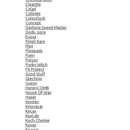
Cleantle
Colad
Collinite
Colourlock
Concept
Daytona Speed Master
Dodo Juice
Evoxa
Finish Kare
Flex
Flexipads
Foen
Fresso
Funky Witch
FX Protect
Good Stuff
Gtechniq
Gyeon
HoneyCOMB
House Of Wax
Hyper
Innotec
Innovacar
Kecav
KiurLab
Koch-Chemie
Kovax
Kwazar