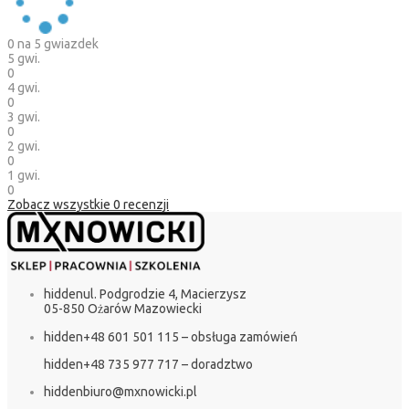
0
na 5 gwiazdek
5 gwi.
0
4 gwi.
0
3 gwi.
0
2 gwi.
0
1 gwi.
0
Zobacz wszystkie
0
recenzji
hidden
ul. Podgrodzie 4, Macierzysz
05-850 Ożarów Mazowiecki
hidden
+48 601 501 115 – obsługa zamówień
hidden
+48 735 977 717 – doradztwo
hidden
biuro@mxnowicki.pl