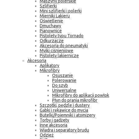
Maszyny polerskie
Szlifierki
Mini szlifierki i polerki
Mierniki Lakieru
Oświetlenie
Dmuchawy
Pianownice
Pistolety typu Tornado
Odkurzacze
Akcesoria do pneumatyki
Myjki ciśnieniowe
Pistolety lakiernicze
Akcesoria
Aplikatory
Mikrofibry
Osuszanie
Polerowanie
Do szyb
Uniwersalne
Mikrofibry do aplikacji powłok
Płyn do prania mikrofibr
Szczotki, pędzle i dustery
Gąbki i rękawice do mycia
Butelki/Pojemniki i atomizery
Torby i gadżety
Inne akcesoria
Wiadra i separatory brudu
Odzież