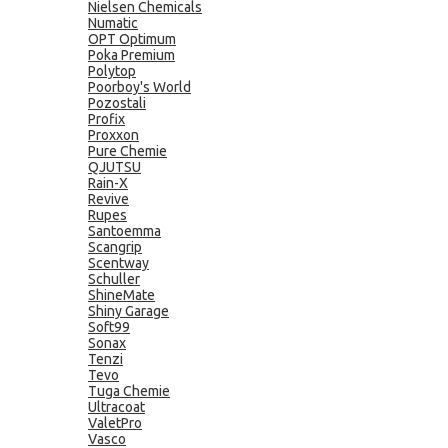
Nielsen Chemicals
Numatic
OPT Optimum
Poka Premium
Polytop
Poorboy's World
Pozostali
Profix
Proxxon
Pure Chemie
QJUTSU
Rain-X
Revive
Rupes
Santoemma
Scangrip
Scentway
Schuller
ShineMate
Shiny Garage
Soft99
Sonax
Tenzi
Tevo
Tuga Chemie
Ultracoat
ValetPro
Vasco