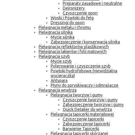
Preparaty zasadowe i neutralne
Deironizery
Czyszczenie opon
Woski i Powłoki do felg
Dressingi do opon
Pielęgnacja metalu i chromu
Pielęgnacja silnika
Mycie silnika
Zabezpieczenie i konserwacja silnika
Pielęgnacja reflektorów plastikowych
Pielęgnacja lakierów i folii matowych
Pielęgnacja szyb
Mycie szyb
Polerowanie i czyszczenie szyb
Powłoki hydrofobowe (niewidzialna
wycieraczka)
Antypara
Płyny do spryskiwaczy i odmrażacze
Pielęgnacja wnętrza
Pielęgnacja tworzyw i gumy
Czyszczenie tworzyw i gumy
Zabezpieczenie tworzyw i gumy
Quick Detailer do wnętrza
Pielęgnacja tapicerki materiałowej
Czyszczenie tapicerki
Zabezpieczenie tapicerki
Barwienie Tapicerki
Pielęgnacja tapicerki skórzanej