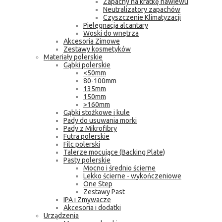
Zapachy na kratkę nawiewu
Neutralizatory zapachów
Czyszczenie Klimatyzacji
Pielęgnacja alcantary
Woski do wnętrza
Akcesoria Zimowe
Zestawy kosmetyków
Materiały polerskie
Gąbki polerskie
<50mm
80-100mm
135mm
150mm
>160mm
Gąbki stożkowe i kule
Pady do usuwania morki
Pady z Mikrofibry
Futra polerskie
Filc polerski
Talerze mocujące (Backing Plate)
Pasty polerskie
Mocno i średnio ścierne
Lekko ścierne - wykończeniowe
One Step
Zestawy Past
IPA i Zmywacze
Akcesoria i dodatki
Urządzenia