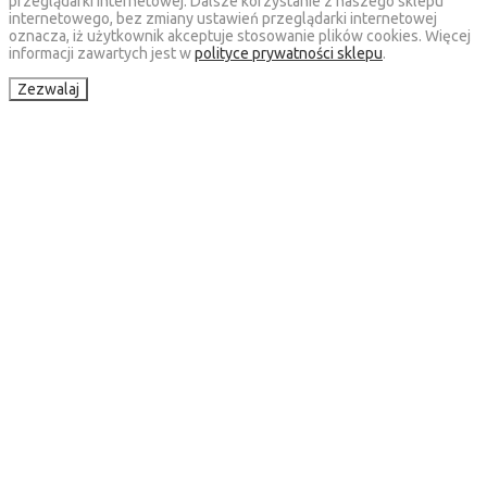
przeglądarki internetowej. Dalsze korzystanie z naszego sklepu
internetowego, bez zmiany ustawień przeglądarki internetowej
oznacza, iż użytkownik akceptuje stosowanie plików cookies. Więcej
informacji zawartych jest w
polityce prywatności sklepu
.
Zezwalaj