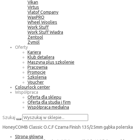
Vikan
Virtus
Vlatof Company
WaxPRO
Wheel Woolies
Work Stuff
Work Stuff Wiadra
Zentool
Zymöl
Oferty
Kariera
Klub detailera
Maszyna plus szkolenie
Pracownia
Promocje
Szkolenia
Voucher
Colourlock center
Współpraca
Oferta dla sklepu
Oferta dla studia i firm
Współpraca medialna
Szukaj
HoneyCOMB Classic O.C.F Czarna Finish 135/25mm gąbka polerska
Strona główna