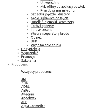
Uniwersalne
Mikrofibry do aplikacji powłok
Płyn do prania mikrofibr
Szczotki, pędzle i dustery
Gąbki i rękawice do mycia
Butelki/Pojemniki i atomizery
Torby i gadżety
Inne akcesoria
Wiadra i separatory brudu
Odzież
BHP
Wyposażenie studia
Dezynfekcja
Wyprzedaż
Promocje
Szkolenia
Producenci
Wszyscy producenci
3M
7TIN
ADBL
AirPro
Allegrini
Angelwax
APP
Aqua Cosmetics