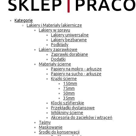
Kategorie
Lakiery i Materiały lakiernicze
Lakiery w sprayu
Lakiery uniwersalne
Lakiery bezbarwne
Podkłady
Lakiery zaprawkowe
Zaprawki dorabiane
Dodatki
Materiały ścierne
Papiery na mokro - arkusze
Papiery na sucho - arkusze
Krążki ścierne
150mm
75mm
50mm
35mm
Klocki szlifierskie
Przekładki dystansowe
Włókniny ścierne
Akcesoria do zacieków i wtrąceń
Taśmy
Maskowanie
Środki do konserwacji