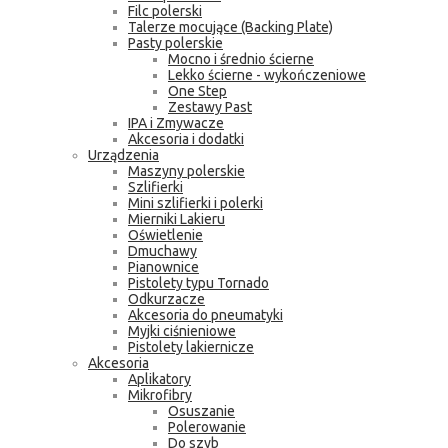
Filc polerski
Talerze mocujące (Backing Plate)
Pasty polerskie
Mocno i średnio ścierne
Lekko ścierne - wykończeniowe
One Step
Zestawy Past
IPA i Zmywacze
Akcesoria i dodatki
Urządzenia
Maszyny polerskie
Szlifierki
Mini szlifierki i polerki
Mierniki Lakieru
Oświetlenie
Dmuchawy
Pianownice
Pistolety typu Tornado
Odkurzacze
Akcesoria do pneumatyki
Myjki ciśnieniowe
Pistolety lakiernicze
Akcesoria
Aplikatory
Mikrofibry
Osuszanie
Polerowanie
Do szyb