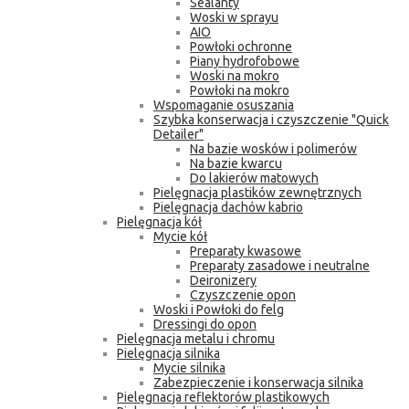
Sealanty
Woski w sprayu
AIO
Powłoki ochronne
Piany hydrofobowe
Woski na mokro
Powłoki na mokro
Wspomaganie osuszania
Szybka konserwacja i czyszczenie "Quick
Detailer"
Na bazie wosków i polimerów
Na bazie kwarcu
Do lakierów matowych
Pielęgnacja plastików zewnętrznych
Pielęgnacja dachów kabrio
Pielęgnacja kół
Mycie kół
Preparaty kwasowe
Preparaty zasadowe i neutralne
Deironizery
Czyszczenie opon
Woski i Powłoki do felg
Dressingi do opon
Pielęgnacja metalu i chromu
Pielęgnacja silnika
Mycie silnika
Zabezpieczenie i konserwacja silnika
Pielęgnacja reflektorów plastikowych