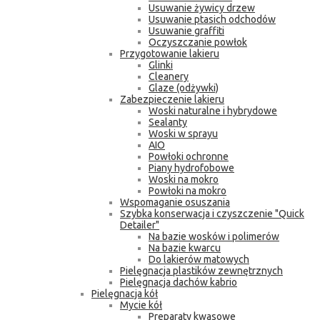
Usuwanie żywicy drzew
Usuwanie ptasich odchodów
Usuwanie graffiti
Oczyszczanie powłok
Przygotowanie lakieru
Glinki
Cleanery
Glaze (odżywki)
Zabezpieczenie lakieru
Woski naturalne i hybrydowe
Sealanty
Woski w sprayu
AIO
Powłoki ochronne
Piany hydrofobowe
Woski na mokro
Powłoki na mokro
Wspomaganie osuszania
Szybka konserwacja i czyszczenie "Quick
Detailer"
Na bazie wosków i polimerów
Na bazie kwarcu
Do lakierów matowych
Pielęgnacja plastików zewnętrznych
Pielęgnacja dachów kabrio
Pielęgnacja kół
Mycie kół
Preparaty kwasowe