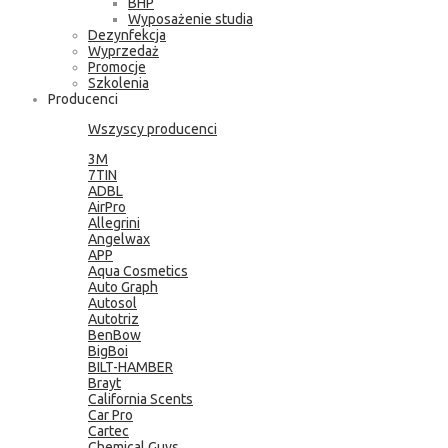
BHP
Wyposażenie studia
Dezynfekcja
Wyprzedaż
Promocje
Szkolenia
Producenci
Wszyscy producenci
3M
7TIN
ADBL
AirPro
Allegrini
Angelwax
APP
Aqua Cosmetics
Auto Graph
Autosol
Autotriz
BenBow
BigBoi
BILT-HAMBER
Brayt
California Scents
Car Pro
Cartec
Chemical Guys