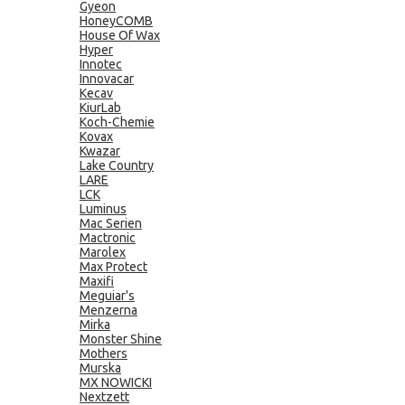
Gyeon
HoneyCOMB
House Of Wax
Hyper
Innotec
Innovacar
Kecav
KiurLab
Koch-Chemie
Kovax
Kwazar
Lake Country
LARE
LCK
Luminus
Mac Serien
Mactronic
Marolex
Max Protect
Maxifi
Meguiar's
Menzerna
Mirka
Monster Shine
Mothers
Murska
MX NOWICKI
Nextzett