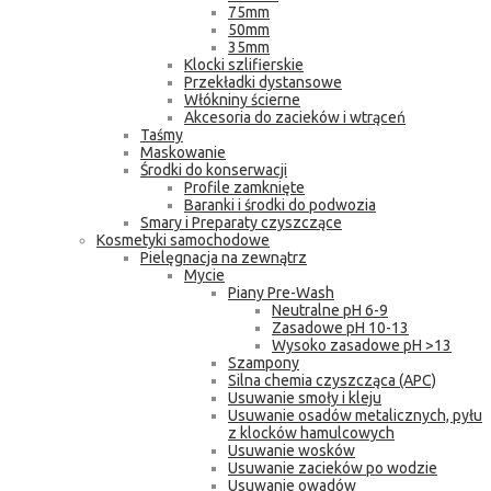
75mm
50mm
35mm
Klocki szlifierskie
Przekładki dystansowe
Włókniny ścierne
Akcesoria do zacieków i wtrąceń
Taśmy
Maskowanie
Środki do konserwacji
Profile zamknięte
Baranki i środki do podwozia
Smary i Preparaty czyszczące
Kosmetyki samochodowe
Pielęgnacja na zewnątrz
Mycie
Piany Pre-Wash
Neutralne pH 6-9
Zasadowe pH 10-13
Wysoko zasadowe pH >13
Szampony
Silna chemia czyszcząca (APC)
Usuwanie smoły i kleju
Usuwanie osadów metalicznych, pyłu
z klocków hamulcowych
Usuwanie wosków
Usuwanie zacieków po wodzie
Usuwanie owadów