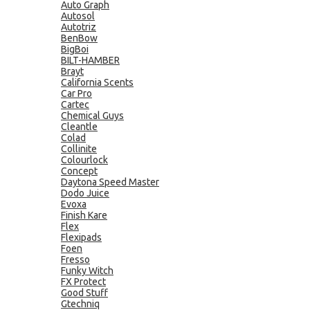
Auto Graph
Autosol
Autotriz
BenBow
BigBoi
BILT-HAMBER
Brayt
California Scents
Car Pro
Cartec
Chemical Guys
Cleantle
Colad
Collinite
Colourlock
Concept
Daytona Speed Master
Dodo Juice
Evoxa
Finish Kare
Flex
Flexipads
Foen
Fresso
Funky Witch
FX Protect
Good Stuff
Gtechniq