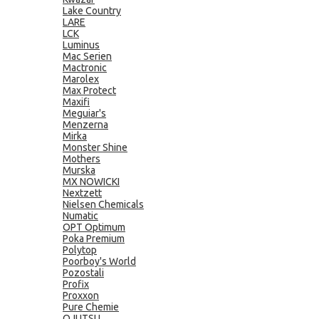
Lake Country
LARE
LCK
Luminus
Mac Serien
Mactronic
Marolex
Max Protect
Maxifi
Meguiar's
Menzerna
Mirka
Monster Shine
Mothers
Murska
MX NOWICKI
Nextzett
Nielsen Chemicals
Numatic
OPT Optimum
Poka Premium
Polytop
Poorboy's World
Pozostali
Profix
Proxxon
Pure Chemie
QJUTSU