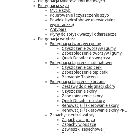
Pielęgnacja lakierów i folii matowych
Pielęgnacja szyb
Mycie szyb
Polerowanie i czyszczenie szyb
Powłoki hydrofobowe (niewidzialna
wycieraczka)
Antypara
Płyny do spryskiwaczy i odmrażacze
Pielęgnacja wnętrza
Pielęgnacja tworzyw i gumy
Czyszczenie tworzyw i gumy
Zabezpieczenie tworzyw i gumy
Quick Detailer do wnętrza
Pielęgnacja tapicerki materiałowej
Czyszczenie tapicerki
Zabezpieczenie tapicerki
Barwienie Tapicerki
Pielęgnacja tapicerki skórzanej
Zestawy do pielęgnacji skóry
Czyszczenie skóry
Zabezpieczenie skóry
Quick Detailer do skóry
Renowacja i lakierowanie skóry
Renowacja i lakierowanie skóry PRO
Zapachy i neutralizatory
Zapachy w sprayu
Zapachy w puszce
Zawieszki zapachowe