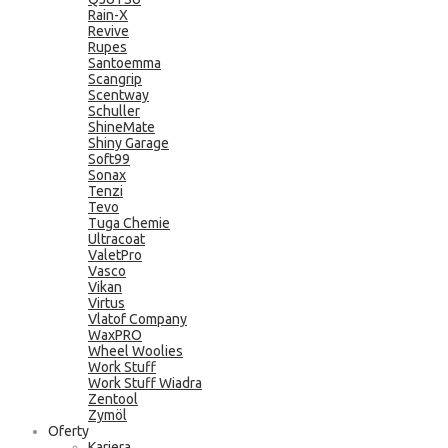
Rain-X
Revive
Rupes
Santoemma
Scangrip
Scentway
Schuller
ShineMate
Shiny Garage
Soft99
Sonax
Tenzi
Tevo
Tuga Chemie
Ultracoat
ValetPro
Vasco
Vikan
Virtus
Vlatof Company
WaxPRO
Wheel Woolies
Work Stuff
Work Stuff Wiadra
Zentool
Zymöl
Oferty
Kariera