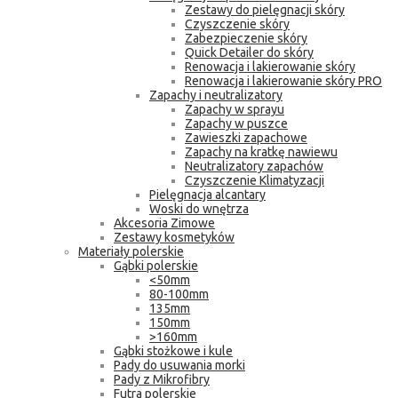
Zestawy do pielęgnacji skóry
Czyszczenie skóry
Zabezpieczenie skóry
Quick Detailer do skóry
Renowacja i lakierowanie skóry
Renowacja i lakierowanie skóry PRO
Zapachy i neutralizatory
Zapachy w sprayu
Zapachy w puszce
Zawieszki zapachowe
Zapachy na kratkę nawiewu
Neutralizatory zapachów
Czyszczenie Klimatyzacji
Pielęgnacja alcantary
Woski do wnętrza
Akcesoria Zimowe
Zestawy kosmetyków
Materiały polerskie
Gąbki polerskie
<50mm
80-100mm
135mm
150mm
>160mm
Gąbki stożkowe i kule
Pady do usuwania morki
Pady z Mikrofibry
Futra polerskie