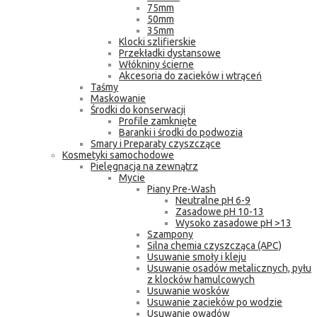
75mm
50mm
35mm
Klocki szlifierskie
Przekładki dystansowe
Włókniny ścierne
Akcesoria do zacieków i wtrąceń
Taśmy
Maskowanie
Środki do konserwacji
Profile zamknięte
Baranki i środki do podwozia
Smary i Preparaty czyszczące
Kosmetyki samochodowe
Pielęgnacja na zewnątrz
Mycie
Piany Pre-Wash
Neutralne pH 6-9
Zasadowe pH 10-13
Wysoko zasadowe pH >13
Szampony
Silna chemia czyszcząca (APC)
Usuwanie smoły i kleju
Usuwanie osadów metalicznych, pyłu
z klocków hamulcowych
Usuwanie wosków
Usuwanie zacieków po wodzie
Usuwanie owadów