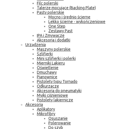
Filc polerski
Talerze mocujące (Backing Plate)
Pasty polerskie
Mocno i średnio ścierne
Lekko ścierne - wykończeniowe
One Step
Zestawy Past
IPA i Zmywacze
Akcesoria i dodatki
Urządzenia
Maszyny polerskie
Szlifierki
Mini szlifierki i polerki
Mierniki Lakieru
Oświetlenie
Dmuchawy
Pianownice
Pistolety typu Tornado
Odkurzacze
Akcesoria do pneumatyki
Myjki ciśnieniowe
Pistolety lakiernicze
Akcesoria
Aplikatory
Mikrofibry
Osuszanie
Polerowanie
Do szyb