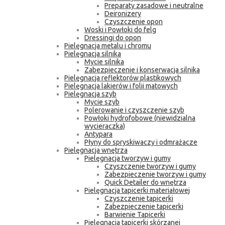
Preparaty zasadowe i neutralne
Deironizery
Czyszczenie opon
Woski i Powłoki do felg
Dressingi do opon
Pielęgnacja metalu i chromu
Pielęgnacja silnika
Mycie silnika
Zabezpieczenie i konserwacja silnika
Pielęgnacja reflektorów plastikowych
Pielęgnacja lakierów i folii matowych
Pielęgnacja szyb
Mycie szyb
Polerowanie i czyszczenie szyb
Powłoki hydrofobowe (niewidzialna
wycieraczka)
Antypara
Płyny do spryskiwaczy i odmrażacze
Pielęgnacja wnętrza
Pielęgnacja tworzyw i gumy
Czyszczenie tworzyw i gumy
Zabezpieczenie tworzyw i gumy
Quick Detailer do wnętrza
Pielęgnacja tapicerki materiałowej
Czyszczenie tapicerki
Zabezpieczenie tapicerki
Barwienie Tapicerki
Pielęgnacja tapicerki skórzanej