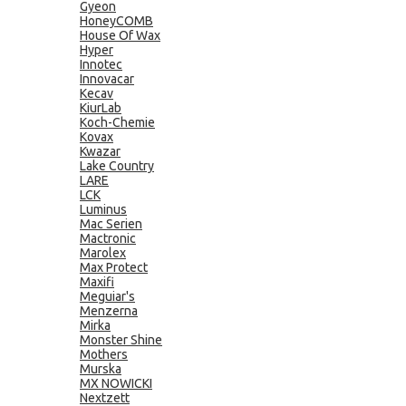
Gyeon
HoneyCOMB
House Of Wax
Hyper
Innotec
Innovacar
Kecav
KiurLab
Koch-Chemie
Kovax
Kwazar
Lake Country
LARE
LCK
Luminus
Mac Serien
Mactronic
Marolex
Max Protect
Maxifi
Meguiar's
Menzerna
Mirka
Monster Shine
Mothers
Murska
MX NOWICKI
Nextzett