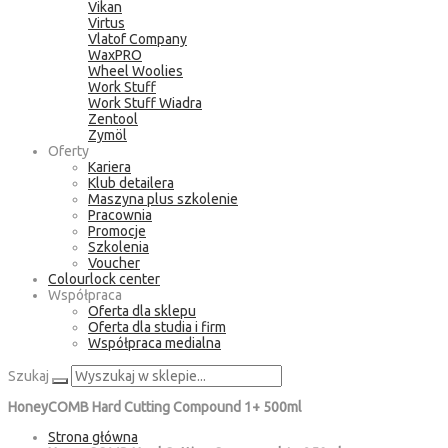
Vikan
Virtus
Vlatof Company
WaxPRO
Wheel Woolies
Work Stuff
Work Stuff Wiadra
Zentool
Zymöl
Oferty
Kariera
Klub detailera
Maszyna plus szkolenie
Pracownia
Promocje
Szkolenia
Voucher
Colourlock center
Współpraca
Oferta dla sklepu
Oferta dla studia i firm
Współpraca medialna
Szukaj
HoneyCOMB Hard Cutting Compound 1+ 500ml
Strona główna