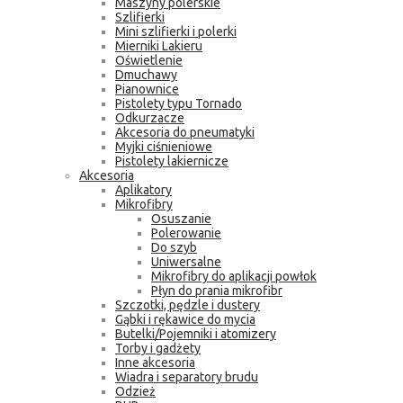
Maszyny polerskie
Szlifierki
Mini szlifierki i polerki
Mierniki Lakieru
Oświetlenie
Dmuchawy
Pianownice
Pistolety typu Tornado
Odkurzacze
Akcesoria do pneumatyki
Myjki ciśnieniowe
Pistolety lakiernicze
Akcesoria
Aplikatory
Mikrofibry
Osuszanie
Polerowanie
Do szyb
Uniwersalne
Mikrofibry do aplikacji powłok
Płyn do prania mikrofibr
Szczotki, pędzle i dustery
Gąbki i rękawice do mycia
Butelki/Pojemniki i atomizery
Torby i gadżety
Inne akcesoria
Wiadra i separatory brudu
Odzież