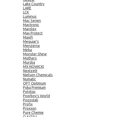
Lake Country
LARE
LCK
Luminus
Mac Serien
Mactronic
Marolex
Max Protect
Maxifi
Meguiar's
Menzerna
Mirka
Monster Shine
Mothers
Murska
MX NOWICKI
Nextzett
Nielsen Chemicals
Numatic
OPT Optimum
Poka Premium
Polytop
Poorboy's World
Pozostali
Profix
Proxxon
Pure Chemie
QJUTSU