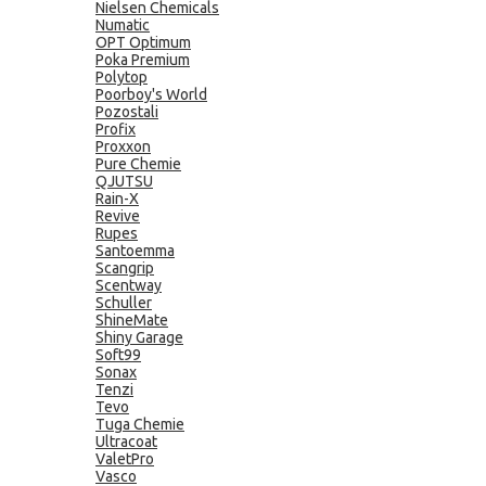
Nielsen Chemicals
Numatic
OPT Optimum
Poka Premium
Polytop
Poorboy's World
Pozostali
Profix
Proxxon
Pure Chemie
QJUTSU
Rain-X
Revive
Rupes
Santoemma
Scangrip
Scentway
Schuller
ShineMate
Shiny Garage
Soft99
Sonax
Tenzi
Tevo
Tuga Chemie
Ultracoat
ValetPro
Vasco