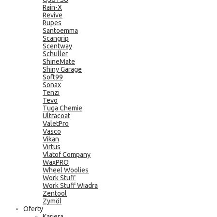
Rain-X
Revive
Rupes
Santoemma
Scangrip
Scentway
Schuller
ShineMate
Shiny Garage
Soft99
Sonax
Tenzi
Tevo
Tuga Chemie
Ultracoat
ValetPro
Vasco
Vikan
Virtus
Vlatof Company
WaxPRO
Wheel Woolies
Work Stuff
Work Stuff Wiadra
Zentool
Zymöl
Oferty
Kariera