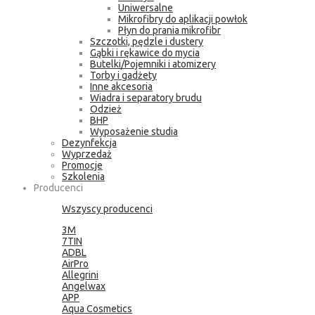
Uniwersalne
Mikrofibry do aplikacji powłok
Płyn do prania mikrofibr
Szczotki, pędzle i dustery
Gąbki i rękawice do mycia
Butelki/Pojemniki i atomizery
Torby i gadżety
Inne akcesoria
Wiadra i separatory brudu
Odzież
BHP
Wyposażenie studia
Dezynfekcja
Wyprzedaż
Promocje
Szkolenia
Producenci
Wszyscy producenci
3M
7TIN
ADBL
AirPro
Allegrini
Angelwax
APP
Aqua Cosmetics