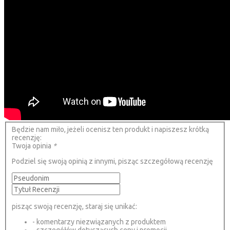
Będzie nam miło, jeżeli ocenisz ten produkt i napiszesz krótką
recenzję:
Twoja opinia
*
Podziel się swoją opinią z innymi, pisząc szczegółową recenzję
pisząc swoją recenzję, staraj się unikać:
- komentarzy niezwiązanych z produktem