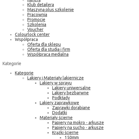
Klub detailera
Maszyna plus szkolenie
Pracownia
Promocje
Szkolenia
Voucher
Colourlock center
Współpraca
Oferta dla sklepu
Oferta dla studia i firm
Współpraca medialna
Kategorie
Kategorie
Lakiery i Materiały lakiernicze
Lakiery w sprayu
Lakiery uniwersalne
Lakiery bezbarwne
Podkłady
Lakiery zaprawkowe
Zaprawki dorabiane
Dodatki
Materiały ścierne
Papiery na mokro - arkusze
Papiery na sucho - arkusze
Krążki ścierne
150mm