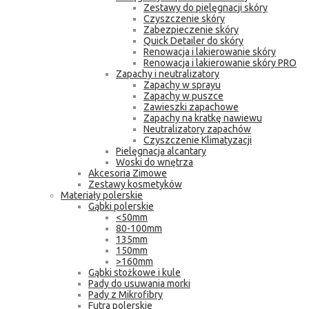
Zestawy do pielęgnacji skóry
Czyszczenie skóry
Zabezpieczenie skóry
Quick Detailer do skóry
Renowacja i lakierowanie skóry
Renowacja i lakierowanie skóry PRO
Zapachy i neutralizatory
Zapachy w sprayu
Zapachy w puszce
Zawieszki zapachowe
Zapachy na kratkę nawiewu
Neutralizatory zapachów
Czyszczenie Klimatyzacji
Pielęgnacja alcantary
Woski do wnętrza
Akcesoria Zimowe
Zestawy kosmetyków
Materiały polerskie
Gąbki polerskie
<50mm
80-100mm
135mm
150mm
>160mm
Gąbki stożkowe i kule
Pady do usuwania morki
Pady z Mikrofibry
Futra polerskie