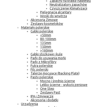
Zapachy na kratkę nawiewu
Neutralizatory zapachów
Czyszczenie Klimatyzacji
Pielęgnacja alcantary
Woski do wnętrza
Akcesoria Zimowe
Zestawy kosmetyków
Materiały polerskie
Gąbki polerskie
<50mm
80-100mm
135mm
150mm
>160mm
Gąbki stożkowe i kule
Pady do usuwania morki
Pady z Mikrofibry
Futra polerskie
Filc polerski
Talerze mocujące (Backing Plate)
Pasty polerskie
Mocno i średnio ścierne
Lekko ścierne - wykończeniowe
One Step
Zestawy Past
IPA i Zmywacze
Akcesoria i dodatki
Urządzenia