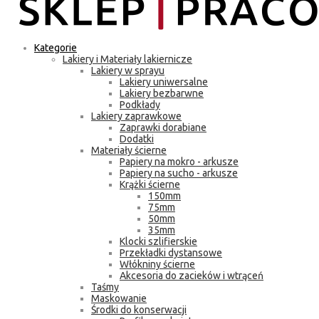
Kategorie
Lakiery i Materiały lakiernicze
Lakiery w sprayu
Lakiery uniwersalne
Lakiery bezbarwne
Podkłady
Lakiery zaprawkowe
Zaprawki dorabiane
Dodatki
Materiały ścierne
Papiery na mokro - arkusze
Papiery na sucho - arkusze
Krążki ścierne
150mm
75mm
50mm
35mm
Klocki szlifierskie
Przekładki dystansowe
Włókniny ścierne
Akcesoria do zacieków i wtrąceń
Taśmy
Maskowanie
Środki do konserwacji