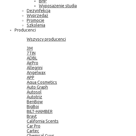
BHP
Wyposażenie studia
Dezynfekcja
Wyprzedaż
Promocje
Szkolenia
Producenci
Wszyscy producenci
3M
7TIN
ADBL
AirPro
Allegrini
Angelwax
APP
Aqua Cosmetics
Auto Graph
Autosol
Autotriz
BenBow
BigBoi
BILT-HAMBER
Brayt
California Scents
Car Pro
Cartec
Chemical Guys