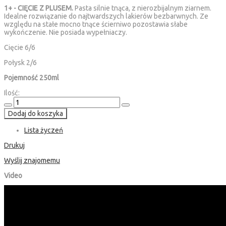
1+ - CIĘCIE Z PLUSEM.
Pasta silnie tnąca, z nierozbijalnym ziarnem.
Idealne rozwiązanie do najtwardszych lakierów bezbarwnych. Ze
względu na stałe mocno tnące ścierniwo pozostawia słabe
wykończenie. Nie posiada wypełniaczy.
Cięcie 6/6
Połysk 2/6
Pojemność 250ml
Ilość:
Dodaj do koszyka
Lista życzeń
Drukuj
Wyślij znajomemu
Video