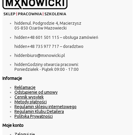
hidden
ul. Podgrodzie 4, Macierzysz
05-850 Ożarów Mazowiecki
hidden
+48 601 501 115 – obsługa zamówień
hidden
+48 735 977 717 – doradztwo
hidden
biuro@mxnowicki.pl
hidden
Godziny otwarcia pracowni:
Poniedziałek - Piątek 09:00 - 17:00
Informacje
Reklamacje
Odstąpienie od umowy
Cennik wysyłek
Metody płatności
Regulamin sklepu internetowego
Regulamin Klubu Detailera
Polityka Prywatności
Moje konto
Zaloguj się