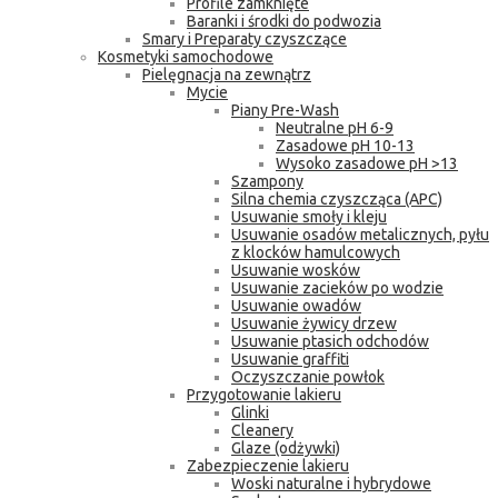
Profile zamknięte
Baranki i środki do podwozia
Smary i Preparaty czyszczące
Kosmetyki samochodowe
Pielęgnacja na zewnątrz
Mycie
Piany Pre-Wash
Neutralne pH 6-9
Zasadowe pH 10-13
Wysoko zasadowe pH >13
Szampony
Silna chemia czyszcząca (APC)
Usuwanie smoły i kleju
Usuwanie osadów metalicznych, pyłu
z klocków hamulcowych
Usuwanie wosków
Usuwanie zacieków po wodzie
Usuwanie owadów
Usuwanie żywicy drzew
Usuwanie ptasich odchodów
Usuwanie graffiti
Oczyszczanie powłok
Przygotowanie lakieru
Glinki
Cleanery
Glaze (odżywki)
Zabezpieczenie lakieru
Woski naturalne i hybrydowe