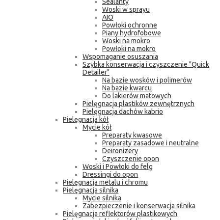
Sealanty
Woski w sprayu
AIO
Powłoki ochronne
Piany hydrofobowe
Woski na mokro
Powłoki na mokro
Wspomaganie osuszania
Szybka konserwacja i czyszczenie "Quick
Detailer"
Na bazie wosków i polimerów
Na bazie kwarcu
Do lakierów matowych
Pielęgnacja plastików zewnętrznych
Pielęgnacja dachów kabrio
Pielęgnacja kół
Mycie kół
Preparaty kwasowe
Preparaty zasadowe i neutralne
Deironizery
Czyszczenie opon
Woski i Powłoki do felg
Dressingi do opon
Pielęgnacja metalu i chromu
Pielęgnacja silnika
Mycie silnika
Zabezpieczenie i konserwacja silnika
Pielęgnacja reflektorów plastikowych