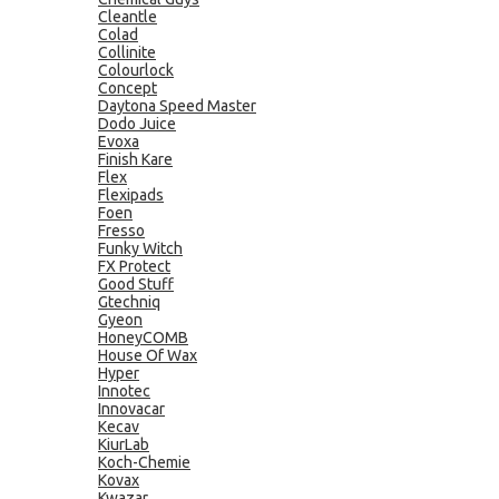
Cleantle
Colad
Collinite
Colourlock
Concept
Daytona Speed Master
Dodo Juice
Evoxa
Finish Kare
Flex
Flexipads
Foen
Fresso
Funky Witch
FX Protect
Good Stuff
Gtechniq
Gyeon
HoneyCOMB
House Of Wax
Hyper
Innotec
Innovacar
Kecav
KiurLab
Koch-Chemie
Kovax
Kwazar