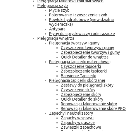
Pielęgnacja lakierów i folii matowych
Pielęgnacja szyb
Mycie szyb
Polerowanie i czyszczenie szyb
Powłoki hydrofobowe (niewidzialna
wycieraczka)
Antypara
Płyny do spryskiwaczy i odmrażacze
Pielęgnacja wnętrza
Pielęgnacja tworzyw i gumy
Czyszczenie tworzyw i gumy
Zabezpieczenie tworzyw i gumy
Quick Detailer do wnętrza
Pielęgnacja tapicerki materiałowej
Czyszczenie tapicerki
Zabezpieczenie tapicerki
Barwienie Tapicerki
Pielęgnacja tapicerki skórzanej
Zestawy do pielęgnacji skóry
Czyszczenie skóry
Zabezpieczenie skóry
Quick Detailer do skóry
Renowacja i lakierowanie skóry
Renowacja i lakierowanie skóry PRO
Zapachy i neutralizatory
Zapachy w sprayu
Zapachy w puszce
Zawieszki zapachowe