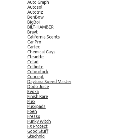
Auto Graph
Autosol
Autotriz
BenBow
BigBoi
BILT-HAMBER
Brayt
California Scents
Car Pro
Cartec
Chemical Guys
Cleantle
Colad
Collinite
Colourlock
Concept
Daytona Speed Master
Dodo Juice
Evoxa
Finish Kare
Flex
Flexipads
Foen
Fresso
Funky Witch
FX Protect
Good Stuff
Gtechniq