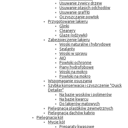
Usuwanie żywicy drzew
Usuwanie ptasich odchodów
Usuwanie graffiti
Oczyszczanie powłok
Przygotowanie lakieru
Glinki
Cleanery
Glaze (odżywki)
Zabezpieczenie lakieru
Woski naturalne i hybrydowe
Sealanty
Woski w sprayu
AIO
Powłoki ochronne
Piany hydrofobowe
Woski na mokro
Powłoki na mokro
Wspomaganie osuszania
Szybka konserwacja i czyszczenie "Quick
Detailer"
Na bazie wosków i polimerów
Na bazie kwarcu
Do lakierów matowych
Pielęgnacja plastików zewnętrznych
Pielęgnacja dachów kabrio
Pielęgnacja kół
Mycie kół
Preparaty kwasowe