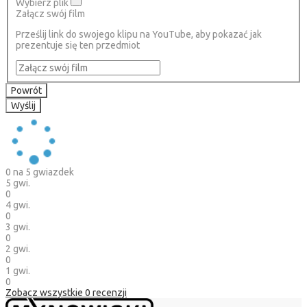
Wybierz plik
Załącz swój film
Prześlij link do swojego klipu na YouTube, aby pokazać jak
prezentuje się ten przedmiot
Powrót
Wyślij
0
na 5 gwiazdek
5 gwi.
0
4 gwi.
0
3 gwi.
0
2 gwi.
0
1 gwi.
0
Zobacz wszystkie
0
recenzji