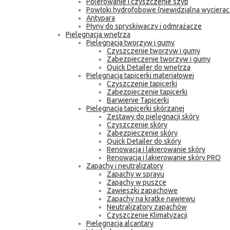
Polerowanie i czyszczenie szyb
Powłoki hydrofobowe (niewidzialna wycierac
Antypara
Płyny do spryskiwaczy i odmrażacze
Pielęgnacja wnętrza
Pielęgnacja tworzyw i gumy
Czyszczenie tworzyw i gumy
Zabezpieczenie tworzyw i gumy
Quick Detailer do wnętrza
Pielęgnacja tapicerki materiałowej
Czyszczenie tapicerki
Zabezpieczenie tapicerki
Barwienie Tapicerki
Pielęgnacja tapicerki skórzanej
Zestawy do pielęgnacji skóry
Czyszczenie skóry
Zabezpieczenie skóry
Quick Detailer do skóry
Renowacja i lakierowanie skóry
Renowacja i lakierowanie skóry PRO
Zapachy i neutralizatory
Zapachy w sprayu
Zapachy w puszce
Zawieszki zapachowe
Zapachy na kratkę nawiewu
Neutralizatory zapachów
Czyszczenie Klimatyzacji
Pielęgnacja alcantary