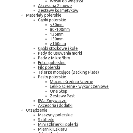
Woski do wnętrza
Akcesoria Zimowe
Zestawy kosmetyków
Materiały polerskie
Gąbki polerskie
<50mm
80-100mm
135mm
150mm
>160mm
Gąbki stożkowe i kule
Pady do usuwania morki
Pady z Mikrofibry
Futra polerskie
Filc polerski
Talerze mocujące (Backing Plate)
Pasty polerskie
Mocno i średnio ścierne
Lekko ścierne - wykończeniowe
One Step
Zestawy Past
IPA i Zmywacze
Akcesoria i dodatki
Urządzenia
Maszyny polerskie
Szlifierki
Mini szlifierki i polerki
Mierniki Lakieru