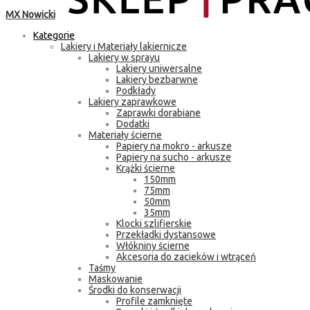
MX Nowicki
Kategorie
Lakiery i Materiały lakiernicze
Lakiery w sprayu
Lakiery uniwersalne
Lakiery bezbarwne
Podkłady
Lakiery zaprawkowe
Zaprawki dorabiane
Dodatki
Materiały ścierne
Papiery na mokro - arkusze
Papiery na sucho - arkusze
Krążki ścierne
150mm
75mm
50mm
35mm
Klocki szlifierskie
Przekładki dystansowe
Włókniny ścierne
Akcesoria do zacieków i wtrąceń
Taśmy
Maskowanie
Środki do konserwacji
Profile zamknięte