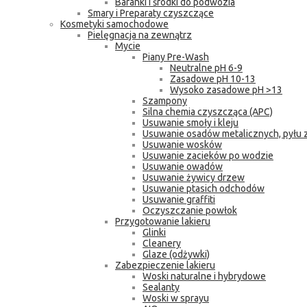
Baranki i środki do podwozia
Smary i Preparaty czyszczące
Kosmetyki samochodowe
Pielęgnacja na zewnątrz
Mycie
Piany Pre-Wash
Neutralne pH 6-9
Zasadowe pH 10-13
Wysoko zasadowe pH >13
Szampony
Silna chemia czyszcząca (APC)
Usuwanie smoły i kleju
Usuwanie osadów metalicznych, pyłu
Usuwanie wosków
Usuwanie zacieków po wodzie
Usuwanie owadów
Usuwanie żywicy drzew
Usuwanie ptasich odchodów
Usuwanie graffiti
Oczyszczanie powłok
Przygotowanie lakieru
Glinki
Cleanery
Glaze (odżywki)
Zabezpieczenie lakieru
Woski naturalne i hybrydowe
Sealanty
Woski w sprayu