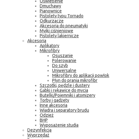
Oświetlenie
Dmuchawy
Pianownice
Pistolety typu Tornado
Odkurzacze
Akcesoria do pneumatyki
Myjki ciśnieniowe
Pistolety lakiernicze
Akcesoria
Aplikatory
Mikrofibry
Osuszanie
Polerowanie
Do szyb
Uniwersalne
Mikrofibry do aplikacji powłok
Płyn do prania mikrofibr
Szczotki, pędzle i dustery
Gąbki i rękawice do mycia
Butelki/Pojemniki i atomizery
Torby i gadżety
Inne akcesoria
Wiadra i separatory brudu
Odzież
BHP
Wyposażenie studia
Dezynfekcja
Wyprzedaż