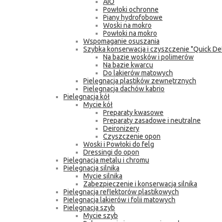
AIO
Powłoki ochronne
Piany hydrofobowe
Woski na mokro
Powłoki na mokro
Wspomaganie osuszania
Szybka konserwacja i czyszczenie "Quick Det
Na bazie wosków i polimerów
Na bazie kwarcu
Do lakierów matowych
Pielęgnacja plastików zewnętrznych
Pielęgnacja dachów kabrio
Pielęgnacja kół
Mycie kół
Preparaty kwasowe
Preparaty zasadowe i neutralne
Deironizery
Czyszczenie opon
Woski i Powłoki do felg
Dressingi do opon
Pielęgnacja metalu i chromu
Pielęgnacja silnika
Mycie silnika
Zabezpieczenie i konserwacja silnika
Pielęgnacja reflektorów plastikowych
Pielęgnacja lakierów i folii matowych
Pielęgnacja szyb
Mycie szyb