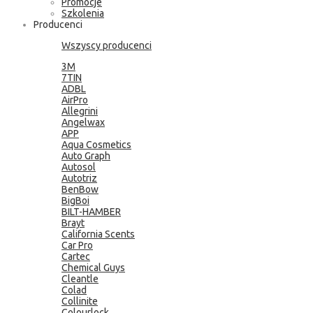
Promocje
Szkolenia
Producenci
Wszyscy producenci
3M
7TIN
ADBL
AirPro
Allegrini
Angelwax
APP
Aqua Cosmetics
Auto Graph
Autosol
Autotriz
BenBow
BigBoi
BILT-HAMBER
Brayt
California Scents
Car Pro
Cartec
Chemical Guys
Cleantle
Colad
Collinite
Colourlock