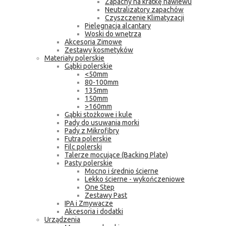
Zapachy na kratkę nawiewu
Neutralizatory zapachów
Czyszczenie Klimatyzacji
Pielęgnacja alcantary
Woski do wnętrza
Akcesoria Zimowe
Zestawy kosmetyków
Materiały polerskie
Gąbki polerskie
<50mm
80-100mm
135mm
150mm
>160mm
Gąbki stożkowe i kule
Pady do usuwania morki
Pady z Mikrofibry
Futra polerskie
Filc polerski
Talerze mocujące (Backing Plate)
Pasty polerskie
Mocno i średnio ścierne
Lekko ścierne - wykończeniowe
One Step
Zestawy Past
IPA i Zmywacze
Akcesoria i dodatki
Urządzenia