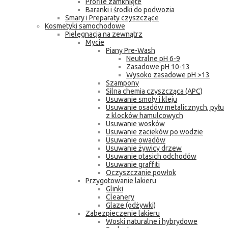
Profile zamknięte
Baranki i środki do podwozia
Smary i Preparaty czyszczące
Kosmetyki samochodowe
Pielęgnacja na zewnątrz
Mycie
Piany Pre-Wash
Neutralne pH 6-9
Zasadowe pH 10-13
Wysoko zasadowe pH >13
Szampony
Silna chemia czyszcząca (APC)
Usuwanie smoły i kleju
Usuwanie osadów metalicznych, pyłu
z klocków hamulcowych
Usuwanie wosków
Usuwanie zacieków po wodzie
Usuwanie owadów
Usuwanie żywicy drzew
Usuwanie ptasich odchodów
Usuwanie graffiti
Oczyszczanie powłok
Przygotowanie lakieru
Glinki
Cleanery
Glaze (odżywki)
Zabezpieczenie lakieru
Woski naturalne i hybrydowe