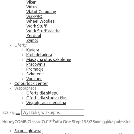
Vikan
Virtus
Vlatof Company
WaxPRO
Wheel Woolies
Work Stuff
Work Stuff Wiadra
Zentool
Zymöl
Oferty
Kariera
Klub detailera
Maszyna plus szkolenie
Pracownia
Promocje
Szkolenia
Voucher
Colourlock center
Współpraca
Oferta dla sklepu
Oferta dla studia i firm
Współpraca medialna
Szukaj
HoneyCOMB Classic O.C.F Żółta One Step 135/25mm gąbka polerska
Strona główna