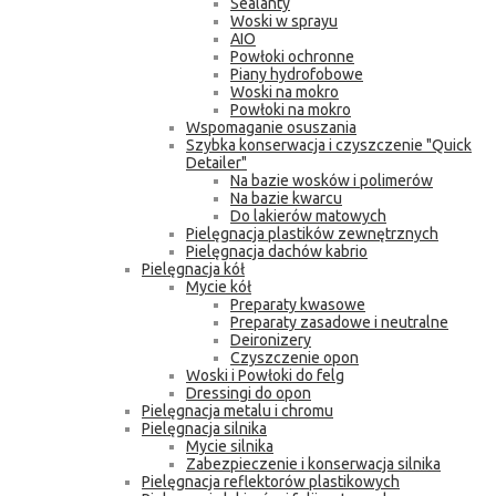
Sealanty
Woski w sprayu
AIO
Powłoki ochronne
Piany hydrofobowe
Woski na mokro
Powłoki na mokro
Wspomaganie osuszania
Szybka konserwacja i czyszczenie "Quick
Detailer"
Na bazie wosków i polimerów
Na bazie kwarcu
Do lakierów matowych
Pielęgnacja plastików zewnętrznych
Pielęgnacja dachów kabrio
Pielęgnacja kół
Mycie kół
Preparaty kwasowe
Preparaty zasadowe i neutralne
Deironizery
Czyszczenie opon
Woski i Powłoki do felg
Dressingi do opon
Pielęgnacja metalu i chromu
Pielęgnacja silnika
Mycie silnika
Zabezpieczenie i konserwacja silnika
Pielęgnacja reflektorów plastikowych