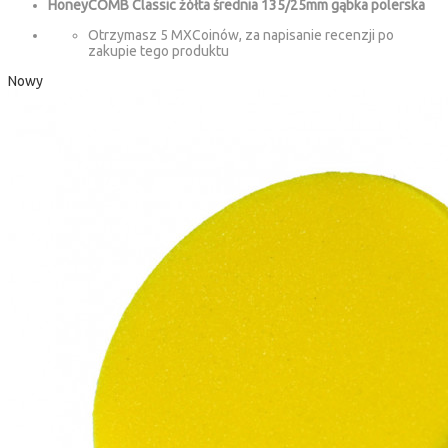
HoneyCOMB Classic żółta średnia 135/25mm gąbka polerska
Otrzymasz 5 MXCoinów, za napisanie recenzji po
zakupie tego produktu
Nowy