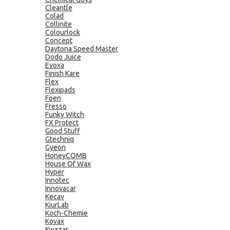
Cleantle
Colad
Collinite
Colourlock
Concept
Daytona Speed Master
Dodo Juice
Evoxa
Finish Kare
Flex
Flexipads
Foen
Fresso
Funky Witch
FX Protect
Good Stuff
Gtechniq
Gyeon
HoneyCOMB
House Of Wax
Hyper
Innotec
Innovacar
Kecav
KiurLab
Koch-Chemie
Kovax
Kwazar