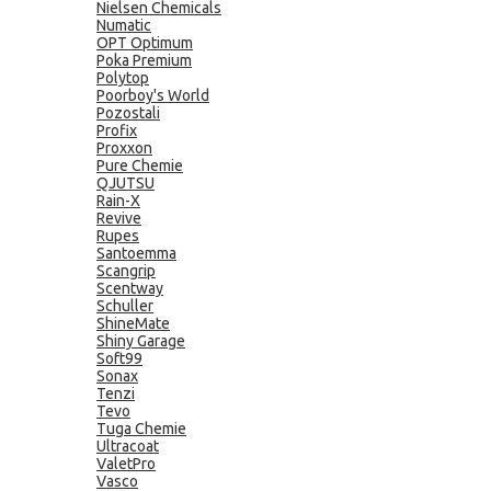
Nielsen Chemicals
Numatic
OPT Optimum
Poka Premium
Polytop
Poorboy's World
Pozostali
Profix
Proxxon
Pure Chemie
QJUTSU
Rain-X
Revive
Rupes
Santoemma
Scangrip
Scentway
Schuller
ShineMate
Shiny Garage
Soft99
Sonax
Tenzi
Tevo
Tuga Chemie
Ultracoat
ValetPro
Vasco