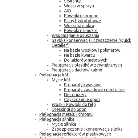
Sealanty
Woski w sprayu
AIO
Powłoki ochronne
Piany hydrofobowe
Woski na mokro
Powłoki na mokro
Wspomaganie osuszania
Szybka konserwacja i czyszczenie "Quick
Detailer"
Na bazie wosków i polimerów
Na bazie kwarcu
Do lakierów matowych
Pielęgnacja plastików zewnętrznych
Pielęgnacja dachów kabrio
Pielęgnacja kół
Mycie kół
Preparaty kwasowe
Preparaty zasadowe i neutralne
Deironizery
Czyszczenie opon
Woski i Powłoki do felg
Dressingi do opon
Pielęgnacja metalu i chromu
Pielęgnacja silnika
Mycie silnika
Zabezpieczenie i konserwacja silnika
Pielęgnacja reflektorów plastikowych