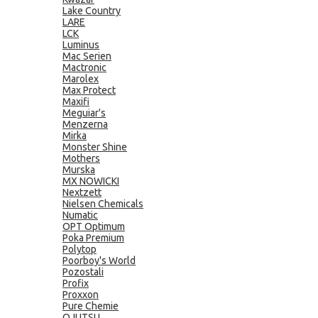
Lake Country
LARE
LCK
Luminus
Mac Serien
Mactronic
Marolex
Max Protect
Maxifi
Meguiar's
Menzerna
Mirka
Monster Shine
Mothers
Murska
MX NOWICKI
Nextzett
Nielsen Chemicals
Numatic
OPT Optimum
Poka Premium
Polytop
Poorboy's World
Pozostali
Profix
Proxxon
Pure Chemie
QJUTSU