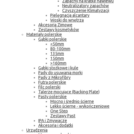
Zapachy na kratkę nawiewu
Neutralizatory zapachów
Czyszczenie Klimatyzacji
Pielęgnacja alcantary
Woski do wnętrza
Akcesoria Zimowe
Zestawy kosmetyków
Materiały polerskie
Gąbki polerskie
<50mm
80-100mm
135mm
150mm
>160mm
Gąbki stożkowe i kule
Pady do usuwania morki
Pady z Mikrofibry
Futra polerskie
Filc polerski
Talerze mocujące (Backing Plate)
Pasty polerskie
Mocno i średnio ścierne
Lekko ścierne - wykończeniowe
One Step
Zestawy Past
IPA i Zmywacze
Akcesoria i dodatki
Urządzenia