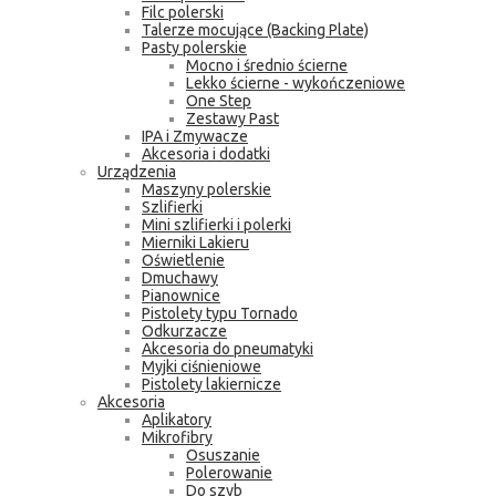
Filc polerski
Talerze mocujące (Backing Plate)
Pasty polerskie
Mocno i średnio ścierne
Lekko ścierne - wykończeniowe
One Step
Zestawy Past
IPA i Zmywacze
Akcesoria i dodatki
Urządzenia
Maszyny polerskie
Szlifierki
Mini szlifierki i polerki
Mierniki Lakieru
Oświetlenie
Dmuchawy
Pianownice
Pistolety typu Tornado
Odkurzacze
Akcesoria do pneumatyki
Myjki ciśnieniowe
Pistolety lakiernicze
Akcesoria
Aplikatory
Mikrofibry
Osuszanie
Polerowanie
Do szyb