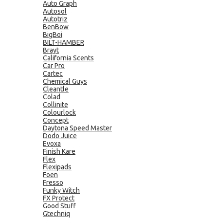
Auto Graph
Autosol
Autotriz
BenBow
BigBoi
BILT-HAMBER
Brayt
California Scents
Car Pro
Cartec
Chemical Guys
Cleantle
Colad
Collinite
Colourlock
Concept
Daytona Speed Master
Dodo Juice
Evoxa
Finish Kare
Flex
Flexipads
Foen
Fresso
Funky Witch
FX Protect
Good Stuff
Gtechniq