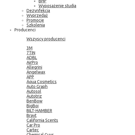
BHP
Wyposażenie studia
Dezynfekcja
Wyprzedaż
Promocje
Szkolenia
Producenci
Wszyscy producenci
3M
7TIN
ADBL
AirPro
Allegrini
Angelwax
APP
Aqua Cosmetics
Auto Graph
Autosol
Autotriz
BenBow
BigBoi
BILT-HAMBER
Brayt
California Scents
Car Pro
Cartec
Chemical Guys