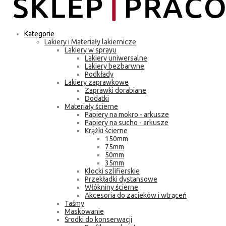
Kategorie
Lakiery i Materiały lakiernicze
Lakiery w sprayu
Lakiery uniwersalne
Lakiery bezbarwne
Podkłady
Lakiery zaprawkowe
Zaprawki dorabiane
Dodatki
Materiały ścierne
Papiery na mokro - arkusze
Papiery na sucho - arkusze
Krążki ścierne
150mm
75mm
50mm
35mm
Klocki szlifierskie
Przekładki dystansowe
Włókniny ścierne
Akcesoria do zacieków i wtrąceń
Taśmy
Maskowanie
Środki do konserwacji