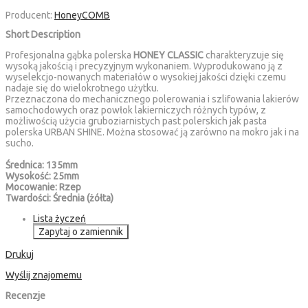
Producent:
HoneyCOMB
Short Description
Profesjonalna gąbka polerska
HONEY CLASSIC
charakteryzuje się
wysoką jakością i precyzyjnym wykonaniem. Wyprodukowano ją z
wyselekcjo-nowanych materiałów o wysokiej jakości dzięki czemu
nadaje się do wielokrotnego użytku.
Przeznaczona do mechanicznego polerowania i szlifowania lakierów
samochodowych oraz powłok lakierniczych różnych typów, z
możliwością użycia gruboziarnistych past polerskich jak pasta
polerska URBAN SHINE. Można stosować ją zarówno na mokro jak i na
sucho.
Średnica: 135mm
Wysokość: 25mm
Mocowanie: Rzep
Twardości: Średnia (żółta)
Lista życzeń
Zapytaj o zamiennik
Drukuj
Wyślij znajomemu
Recenzje