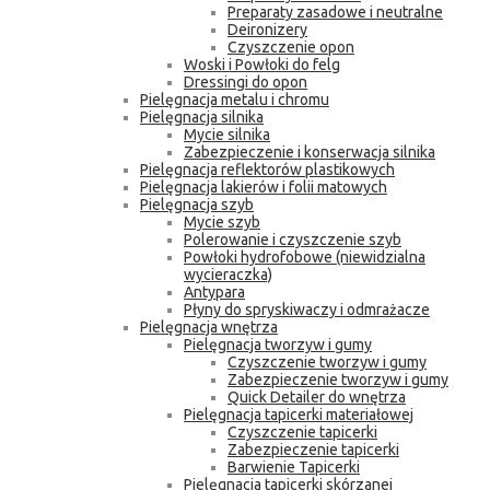
Preparaty zasadowe i neutralne
Deironizery
Czyszczenie opon
Woski i Powłoki do felg
Dressingi do opon
Pielęgnacja metalu i chromu
Pielęgnacja silnika
Mycie silnika
Zabezpieczenie i konserwacja silnika
Pielęgnacja reflektorów plastikowych
Pielęgnacja lakierów i folii matowych
Pielęgnacja szyb
Mycie szyb
Polerowanie i czyszczenie szyb
Powłoki hydrofobowe (niewidzialna
wycieraczka)
Antypara
Płyny do spryskiwaczy i odmrażacze
Pielęgnacja wnętrza
Pielęgnacja tworzyw i gumy
Czyszczenie tworzyw i gumy
Zabezpieczenie tworzyw i gumy
Quick Detailer do wnętrza
Pielęgnacja tapicerki materiałowej
Czyszczenie tapicerki
Zabezpieczenie tapicerki
Barwienie Tapicerki
Pielęgnacja tapicerki skórzanej