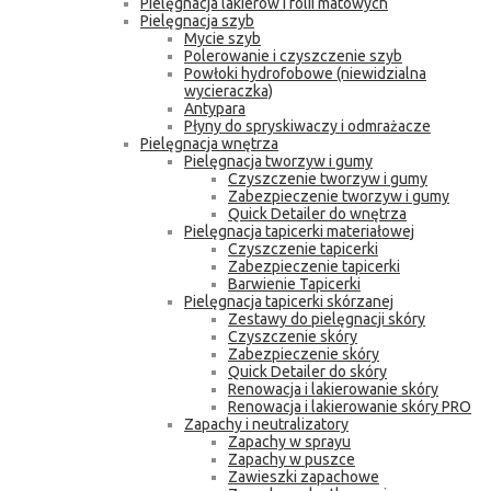
Pielęgnacja lakierów i folii matowych
Pielęgnacja szyb
Mycie szyb
Polerowanie i czyszczenie szyb
Powłoki hydrofobowe (niewidzialna
wycieraczka)
Antypara
Płyny do spryskiwaczy i odmrażacze
Pielęgnacja wnętrza
Pielęgnacja tworzyw i gumy
Czyszczenie tworzyw i gumy
Zabezpieczenie tworzyw i gumy
Quick Detailer do wnętrza
Pielęgnacja tapicerki materiałowej
Czyszczenie tapicerki
Zabezpieczenie tapicerki
Barwienie Tapicerki
Pielęgnacja tapicerki skórzanej
Zestawy do pielęgnacji skóry
Czyszczenie skóry
Zabezpieczenie skóry
Quick Detailer do skóry
Renowacja i lakierowanie skóry
Renowacja i lakierowanie skóry PRO
Zapachy i neutralizatory
Zapachy w sprayu
Zapachy w puszce
Zawieszki zapachowe