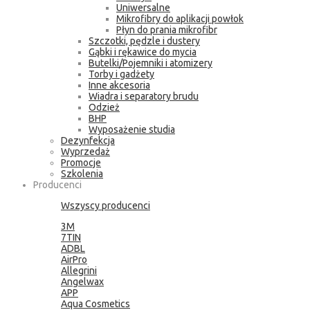
Uniwersalne
Mikrofibry do aplikacji powłok
Płyn do prania mikrofibr
Szczotki, pędzle i dustery
Gąbki i rękawice do mycia
Butelki/Pojemniki i atomizery
Torby i gadżety
Inne akcesoria
Wiadra i separatory brudu
Odzież
BHP
Wyposażenie studia
Dezynfekcja
Wyprzedaż
Promocje
Szkolenia
Producenci
Wszyscy producenci
3M
7TIN
ADBL
AirPro
Allegrini
Angelwax
APP
Aqua Cosmetics