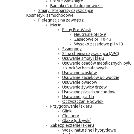
Profile zamknięte
Baranki i środki do podwozia
Smary i Preparaty czyszczące
Kosmetyki samochodowe
Pielęgnacja na zewnątrz
Mycie
Piany Pre-Wash
Neutralne pH 6-9
Zasadowe pH 10-13
Wysoko zasadowe pH >13
Szampony
Silna chemia czyszcząca (APC)
Usuwanie smoły i kleju
Usuwanie osadów metalicznych, pyłu
z klocków hamulcowych
Usuwanie wosków
Usuwanie zacieków po wodzie
Usuwanie owadów
Usuwanie żywicy drzew
Usuwanie ptasich odchodów
Usuwanie graffiti
Oczyszczanie powłok
Przygotowanie lakieru
Glinki
Cleanery
Glaze (odżywki)
Zabezpieczenie lakieru
Woski naturalne i hybrydowe