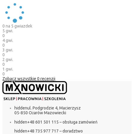
0
na 5 gwiazdek
5 gwi.
0
4 gwi.
0
3 gwi.
0
2 gwi.
0
1 gwi.
0
Zobacz wszystkie
0
recenzji
hidden
ul. Podgrodzie 4, Macierzysz
05-850 Ożarów Mazowiecki
hidden
+48 601 501 115 – obsługa zamówień
hidden
+48 735 977 717 – doradztwo