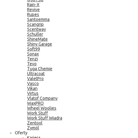
Rain-X
Revive
Rupes
Santoemma
Scangrip
Scentway
Schuller
ShineMate
Shiny Garage
Soft99
Sonax
Tenzi
Tevo
Tuga Chemie
Ultracoat
ValetPro
Vasco
Vikan
Virtus
Vlatof Company
WaxPRO
Wheel Woolies
Work Stuff
Work Stuff Wiadra
Zentool
Zymöl
Oferty
Kariera