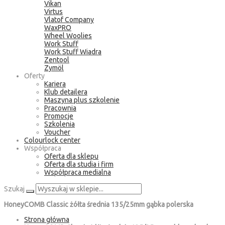
Vikan
Virtus
Vlatof Company
WaxPRO
Wheel Woolies
Work Stuff
Work Stuff Wiadra
Zentool
Zymöl
Oferty
Kariera
Klub detailera
Maszyna plus szkolenie
Pracownia
Promocje
Szkolenia
Voucher
Colourlock center
Współpraca
Oferta dla sklepu
Oferta dla studia i firm
Współpraca medialna
Szukaj
HoneyCOMB Classic żółta średnia 135/25mm gąbka polerska
Strona główna