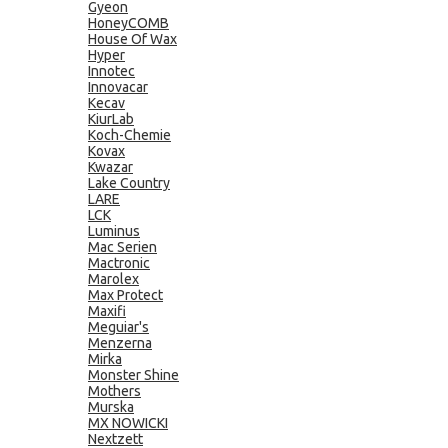
Gyeon
HoneyCOMB
House Of Wax
Hyper
Innotec
Innovacar
Kecav
KiurLab
Koch-Chemie
Kovax
Kwazar
Lake Country
LARE
LCK
Luminus
Mac Serien
Mactronic
Marolex
Max Protect
Maxifi
Meguiar's
Menzerna
Mirka
Monster Shine
Mothers
Murska
MX NOWICKI
Nextzett