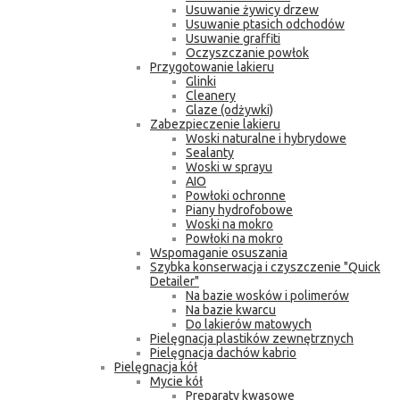
Usuwanie żywicy drzew
Usuwanie ptasich odchodów
Usuwanie graffiti
Oczyszczanie powłok
Przygotowanie lakieru
Glinki
Cleanery
Glaze (odżywki)
Zabezpieczenie lakieru
Woski naturalne i hybrydowe
Sealanty
Woski w sprayu
AIO
Powłoki ochronne
Piany hydrofobowe
Woski na mokro
Powłoki na mokro
Wspomaganie osuszania
Szybka konserwacja i czyszczenie "Quick
Detailer"
Na bazie wosków i polimerów
Na bazie kwarcu
Do lakierów matowych
Pielęgnacja plastików zewnętrznych
Pielęgnacja dachów kabrio
Pielęgnacja kół
Mycie kół
Preparaty kwasowe