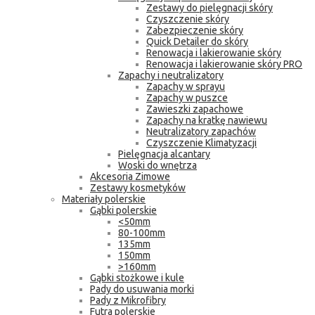
Zestawy do pielęgnacji skóry
Czyszczenie skóry
Zabezpieczenie skóry
Quick Detailer do skóry
Renowacja i lakierowanie skóry
Renowacja i lakierowanie skóry PRO
Zapachy i neutralizatory
Zapachy w sprayu
Zapachy w puszce
Zawieszki zapachowe
Zapachy na kratkę nawiewu
Neutralizatory zapachów
Czyszczenie Klimatyzacji
Pielęgnacja alcantary
Woski do wnętrza
Akcesoria Zimowe
Zestawy kosmetyków
Materiały polerskie
Gąbki polerskie
<50mm
80-100mm
135mm
150mm
>160mm
Gąbki stożkowe i kule
Pady do usuwania morki
Pady z Mikrofibry
Futra polerskie