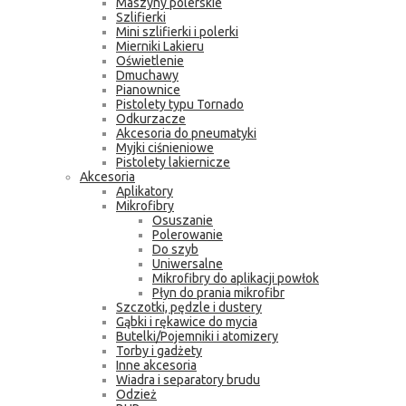
Maszyny polerskie
Szlifierki
Mini szlifierki i polerki
Mierniki Lakieru
Oświetlenie
Dmuchawy
Pianownice
Pistolety typu Tornado
Odkurzacze
Akcesoria do pneumatyki
Myjki ciśnieniowe
Pistolety lakiernicze
Akcesoria
Aplikatory
Mikrofibry
Osuszanie
Polerowanie
Do szyb
Uniwersalne
Mikrofibry do aplikacji powłok
Płyn do prania mikrofibr
Szczotki, pędzle i dustery
Gąbki i rękawice do mycia
Butelki/Pojemniki i atomizery
Torby i gadżety
Inne akcesoria
Wiadra i separatory brudu
Odzież