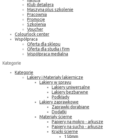
Klub detailera
Maszyna plus szkolenie
Pracownia
Promocje
Szkolenia
Voucher
Colourlock center
Współpraca
Oferta dla sklepu
Oferta dla studia i firm
Współpraca medialna
Kategorie
Kategorie
Lakiery i Materiały lakiernicze
Lakiery w sprayu
Lakiery uniwersalne
Lakiery bezbarwne
Podkłady
Lakiery zaprawkowe
Zaprawki dorabiane
Dodatki
Materiały ścierne
Papiery na mokro - arkusze
Papiery na sucho - arkusze
Krążki ścierne
150mm