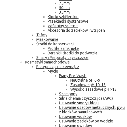
75mm
50mm
35mm
Klocki szlifierskie
Przekładki dystansowe
Włókniny ścierne
Akcesoria do zacieków i wtrąceń
Taśmy
Maskowanie
Środki do konserwacji
Profile zamknięte
Baranki i środki do podwozia
Smary i Preparaty czyszczące
Kosmetyki samochodowe
Pielęgnacja na zewnątrz
Mycie
Piany Pre-Wash
Neutralne pH 6-9
Zasadowe pH 10-13
Wysoko zasadowe pH >13
Szampony
Silna chemia czyszcząca (APC)
Usuwanie smoły i kleju
Usuwanie osadów metalicznych, pyłu
z klocków hamulcowych
Usuwanie wosków
Usuwanie zacieków po wodzie
Usuwanie owadów