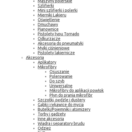
Maszyny polerskie
Szlifierki
Mini szlifierki i polerki
Mierniki Lakieru
Oświetlenie
Dmuchawy
Pianownice
Pistolety typu Tornado
Odkurzacze
Akcesoria do pneumatyki
Myjki ciśnieniowe
Pistolety lakiernicze
Akcesoria
Aplikatory
Mikrofibry
Osuszanie
Polerowanie
Do szyb
Uniwersalne
Mikrofibry do aplikacji powłok
Płyn do prania mikrofibr
Szczotki, pędzle i dustery
Gąbki i rękawice do mycia
Butelki/Pojemniki i atomizery
Torby i gadżety
Inne akcesoria
Wiadra i separatory brudu
Odzież