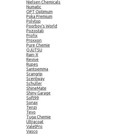
Nielsen Chemicals
Numatic
OPT Optimum
Poka Premium
Polytop
Poorboy's World
Pozostali
Profix
Proxxon
Pure Chemie
QJUTSU
Rain-X
Revive
Rupes
Santoemma
Scangrip
Scentway
Schuller
ShineMate
Shiny Garage
Soft99
Sonax
Tenzi
Tevo
Tuga Chemie
Ultracoat
ValetPro
Vasco