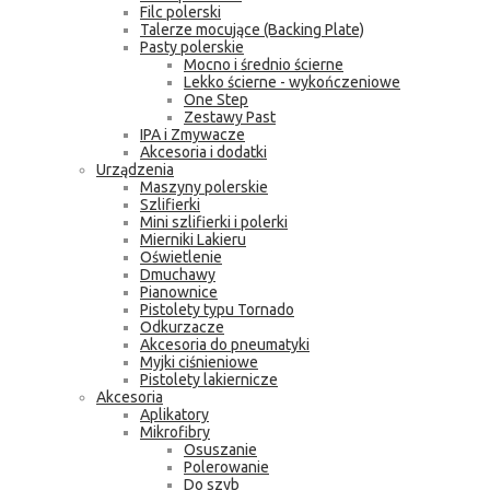
Filc polerski
Talerze mocujące (Backing Plate)
Pasty polerskie
Mocno i średnio ścierne
Lekko ścierne - wykończeniowe
One Step
Zestawy Past
IPA i Zmywacze
Akcesoria i dodatki
Urządzenia
Maszyny polerskie
Szlifierki
Mini szlifierki i polerki
Mierniki Lakieru
Oświetlenie
Dmuchawy
Pianownice
Pistolety typu Tornado
Odkurzacze
Akcesoria do pneumatyki
Myjki ciśnieniowe
Pistolety lakiernicze
Akcesoria
Aplikatory
Mikrofibry
Osuszanie
Polerowanie
Do szyb