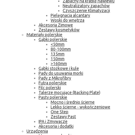
Zapachy na kratkę nawiewu
Neutralizatory zapachów
Czyszczenie Klimatyzacji
Pielęgnacja alcantary
Woski do wnętrza
Akcesoria Zimowe
Zestawy kosmetyków
Materiały polerskie
Gąbki polerskie
<50mm
80-100mm
135mm
150mm
>160mm
Gąbki stożkowe i kule
Pady do usuwania morki
Pady z Mikrofibry
Futra polerskie
Filc polerski
Talerze mocujące (Backing Plate)
Pasty polerskie
Mocno i średnio ścierne
Lekko ścierne - wykończeniowe
One Step
Zestawy Past
IPA i Zmywacze
Akcesoria i dodatki
Urządzenia