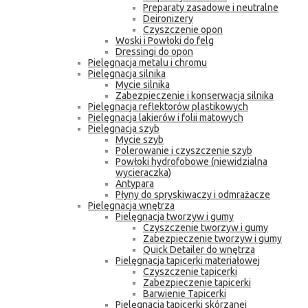
Preparaty zasadowe i neutralne
Deironizery
Czyszczenie opon
Woski i Powłoki do felg
Dressingi do opon
Pielęgnacja metalu i chromu
Pielęgnacja silnika
Mycie silnika
Zabezpieczenie i konserwacja silnika
Pielęgnacja reflektorów plastikowych
Pielęgnacja lakierów i folii matowych
Pielęgnacja szyb
Mycie szyb
Polerowanie i czyszczenie szyb
Powłoki hydrofobowe (niewidzialna
wycieraczka)
Antypara
Płyny do spryskiwaczy i odmrażacze
Pielęgnacja wnętrza
Pielęgnacja tworzyw i gumy
Czyszczenie tworzyw i gumy
Zabezpieczenie tworzyw i gumy
Quick Detailer do wnętrza
Pielęgnacja tapicerki materiałowej
Czyszczenie tapicerki
Zabezpieczenie tapicerki
Barwienie Tapicerki
Pielęgnacja tapicerki skórzanej