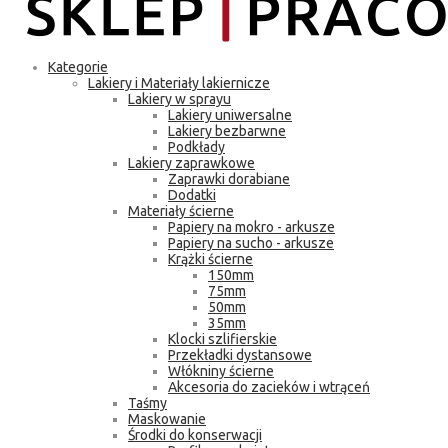
Kategorie
Lakiery i Materiały lakiernicze
Lakiery w sprayu
Lakiery uniwersalne
Lakiery bezbarwne
Podkłady
Lakiery zaprawkowe
Zaprawki dorabiane
Dodatki
Materiały ścierne
Papiery na mokro - arkusze
Papiery na sucho - arkusze
Krążki ścierne
150mm
75mm
50mm
35mm
Klocki szlifierskie
Przekładki dystansowe
Włókniny ścierne
Akcesoria do zacieków i wtrąceń
Taśmy
Maskowanie
Środki do konserwacji