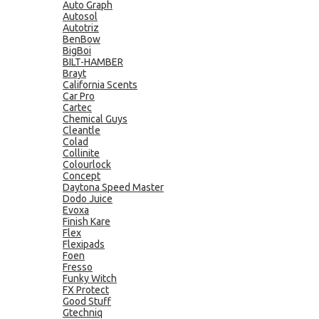
Auto Graph
Autosol
Autotriz
BenBow
BigBoi
BILT-HAMBER
Brayt
California Scents
Car Pro
Cartec
Chemical Guys
Cleantle
Colad
Collinite
Colourlock
Concept
Daytona Speed Master
Dodo Juice
Evoxa
Finish Kare
Flex
Flexipads
Foen
Fresso
Funky Witch
FX Protect
Good Stuff
Gtechniq