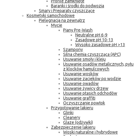
Profile zamknięte
Baranki i środki do podwozia
Smary i Preparaty czyszczące
Kosmetyki samochodowe
Pielęgnacja na zewnątrz
Mycie
Piany Pre-Wash
Neutralne pH 6-9
Zasadowe pH 10-13
Wysoko zasadowe pH >13
Szampony
Silna chemia czyszcząca (APC)
Usuwanie smoły i kleju
Usuwanie osadów metalicznych, pyłu
z klocków hamulcowych
Usuwanie wosków
Usuwanie zacieków po wodzie
Usuwanie owadów
Usuwanie żywicy drzew
Usuwanie ptasich odchodów
Usuwanie graffiti
Oczyszczanie powłok
Przygotowanie lakieru
Glinki
Cleanery
Glaze (odżywki)
Zabezpieczenie lakieru
Woski naturalne i hybrydowe