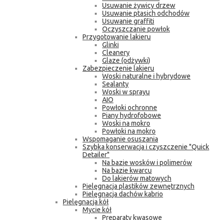
Usuwanie żywicy drzew
Usuwanie ptasich odchodów
Usuwanie graffiti
Oczyszczanie powłok
Przygotowanie lakieru
Glinki
Cleanery
Glaze (odżywki)
Zabezpieczenie lakieru
Woski naturalne i hybrydowe
Sealanty
Woski w sprayu
AIO
Powłoki ochronne
Piany hydrofobowe
Woski na mokro
Powłoki na mokro
Wspomaganie osuszania
Szybka konserwacja i czyszczenie "Quick
Detailer"
Na bazie wosków i polimerów
Na bazie kwarcu
Do lakierów matowych
Pielęgnacja plastików zewnętrznych
Pielęgnacja dachów kabrio
Pielęgnacja kół
Mycie kół
Preparaty kwasowe