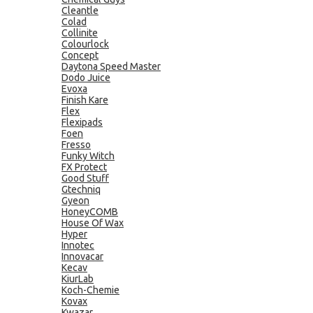
Cleantle
Colad
Collinite
Colourlock
Concept
Daytona Speed Master
Dodo Juice
Evoxa
Finish Kare
Flex
Flexipads
Foen
Fresso
Funky Witch
FX Protect
Good Stuff
Gtechniq
Gyeon
HoneyCOMB
House Of Wax
Hyper
Innotec
Innovacar
Kecav
KiurLab
Koch-Chemie
Kovax
Kwazar