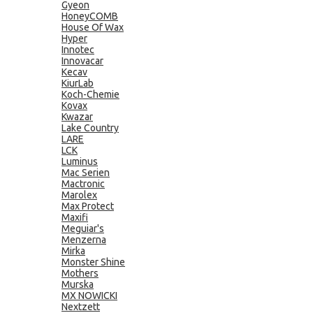
Gyeon
HoneyCOMB
House Of Wax
Hyper
Innotec
Innovacar
Kecav
KiurLab
Koch-Chemie
Kovax
Kwazar
Lake Country
LARE
LCK
Luminus
Mac Serien
Mactronic
Marolex
Max Protect
Maxifi
Meguiar's
Menzerna
Mirka
Monster Shine
Mothers
Murska
MX NOWICKI
Nextzett