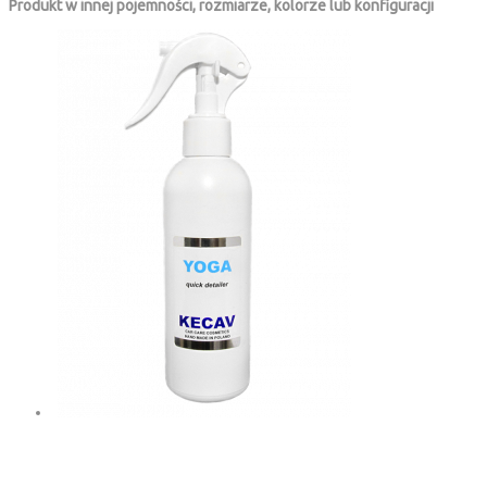
Produkt w innej pojemności, rozmiarze, kolorze lub konfiguracji