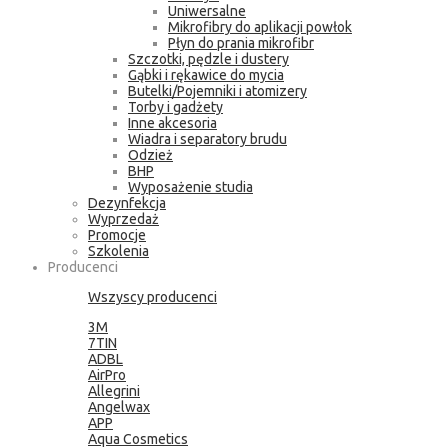
Uniwersalne
Mikrofibry do aplikacji powłok
Płyn do prania mikrofibr
Szczotki, pędzle i dustery
Gąbki i rękawice do mycia
Butelki/Pojemniki i atomizery
Torby i gadżety
Inne akcesoria
Wiadra i separatory brudu
Odzież
BHP
Wyposażenie studia
Dezynfekcja
Wyprzedaż
Promocje
Szkolenia
Producenci
Wszyscy producenci
3M
7TIN
ADBL
AirPro
Allegrini
Angelwax
APP
Aqua Cosmetics