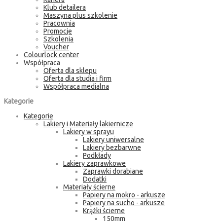
Klub detailera
Maszyna plus szkolenie
Pracownia
Promocje
Szkolenia
Voucher
Colourlock center
Współpraca
Oferta dla sklepu
Oferta dla studia i firm
Współpraca medialna
Kategorie
Kategorie
Lakiery i Materiały lakiernicze
Lakiery w sprayu
Lakiery uniwersalne
Lakiery bezbarwne
Podkłady
Lakiery zaprawkowe
Zaprawki dorabiane
Dodatki
Materiały ścierne
Papiery na mokro - arkusze
Papiery na sucho - arkusze
Krążki ścierne
150mm