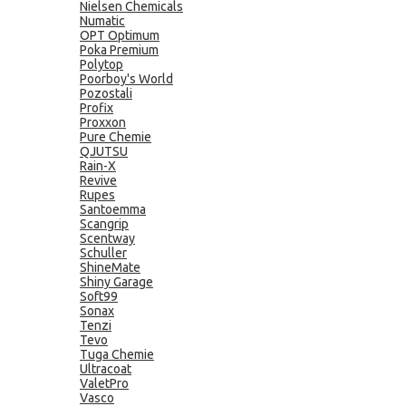
Nielsen Chemicals
Numatic
OPT Optimum
Poka Premium
Polytop
Poorboy's World
Pozostali
Profix
Proxxon
Pure Chemie
QJUTSU
Rain-X
Revive
Rupes
Santoemma
Scangrip
Scentway
Schuller
ShineMate
Shiny Garage
Soft99
Sonax
Tenzi
Tevo
Tuga Chemie
Ultracoat
ValetPro
Vasco