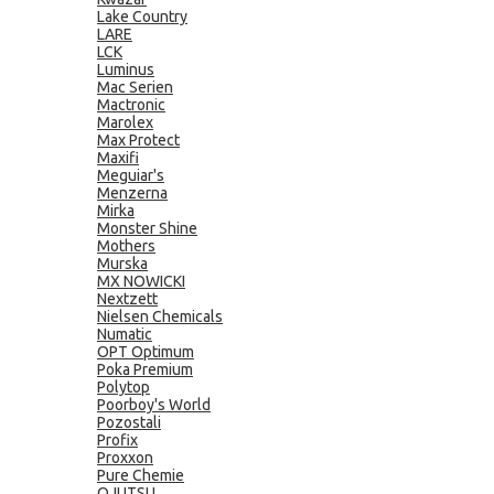
Lake Country
LARE
LCK
Luminus
Mac Serien
Mactronic
Marolex
Max Protect
Maxifi
Meguiar's
Menzerna
Mirka
Monster Shine
Mothers
Murska
MX NOWICKI
Nextzett
Nielsen Chemicals
Numatic
OPT Optimum
Poka Premium
Polytop
Poorboy's World
Pozostali
Profix
Proxxon
Pure Chemie
QJUTSU