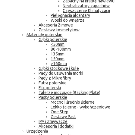
Zapachy na kratkę nawiewu
Neutralizatory zapachów
Czyszczenie Klimatyzacji
Pielęgnacja alcantary
Woski do wnętrza
Akcesoria Zimowe
Zestawy kosmetyków
Materiały polerskie
Gąbki polerskie
<50mm
80-100mm
135mm
150mm
>160mm
Gąbki stożkowe i kule
Pady do usuwania morki
Pady z Mikrofibry
Futra polerskie
Filc polerski
Talerze mocujące (Backing Plate)
Pasty polerskie
Mocno i średnio ścierne
Lekko ścierne - wykończeniowe
One Step
Zestawy Past
IPA i Zmywacze
Akcesoria i dodatki
Urządzenia