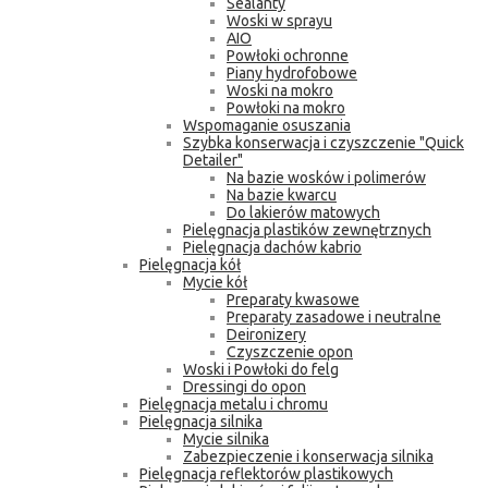
Sealanty
Woski w sprayu
AIO
Powłoki ochronne
Piany hydrofobowe
Woski na mokro
Powłoki na mokro
Wspomaganie osuszania
Szybka konserwacja i czyszczenie "Quick
Detailer"
Na bazie wosków i polimerów
Na bazie kwarcu
Do lakierów matowych
Pielęgnacja plastików zewnętrznych
Pielęgnacja dachów kabrio
Pielęgnacja kół
Mycie kół
Preparaty kwasowe
Preparaty zasadowe i neutralne
Deironizery
Czyszczenie opon
Woski i Powłoki do felg
Dressingi do opon
Pielęgnacja metalu i chromu
Pielęgnacja silnika
Mycie silnika
Zabezpieczenie i konserwacja silnika
Pielęgnacja reflektorów plastikowych