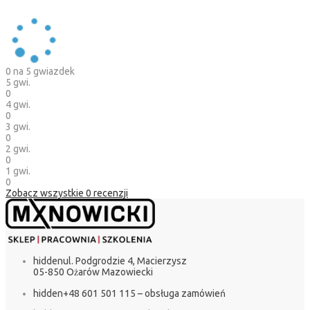
0
na 5 gwiazdek
5 gwi.
0
4 gwi.
0
3 gwi.
0
2 gwi.
0
1 gwi.
0
Zobacz wszystkie
0
recenzji
hidden
ul. Podgrodzie 4, Macierzysz
05-850 Ożarów Mazowiecki
hidden
+48 601 501 115 – obsługa zamówień