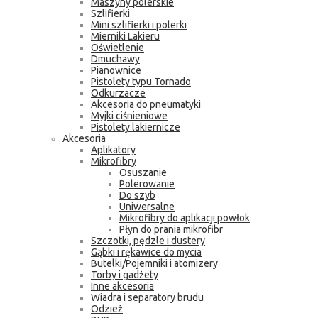
Maszyny polerskie
Szlifierki
Mini szlifierki i polerki
Mierniki Lakieru
Oświetlenie
Dmuchawy
Pianownice
Pistolety typu Tornado
Odkurzacze
Akcesoria do pneumatyki
Myjki ciśnieniowe
Pistolety lakiernicze
Akcesoria
Aplikatory
Mikrofibry
Osuszanie
Polerowanie
Do szyb
Uniwersalne
Mikrofibry do aplikacji powłok
Płyn do prania mikrofibr
Szczotki, pędzle i dustery
Gąbki i rękawice do mycia
Butelki/Pojemniki i atomizery
Torby i gadżety
Inne akcesoria
Wiadra i separatory brudu
Odzież