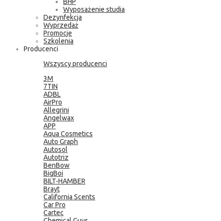
BHP
Wyposażenie studia
Dezynfekcja
Wyprzedaż
Promocje
Szkolenia
Producenci
Wszyscy producenci
3M
7TIN
ADBL
AirPro
Allegrini
Angelwax
APP
Aqua Cosmetics
Auto Graph
Autosol
Autotriz
BenBow
BigBoi
BILT-HAMBER
Brayt
California Scents
Car Pro
Cartec
Chemical Guys