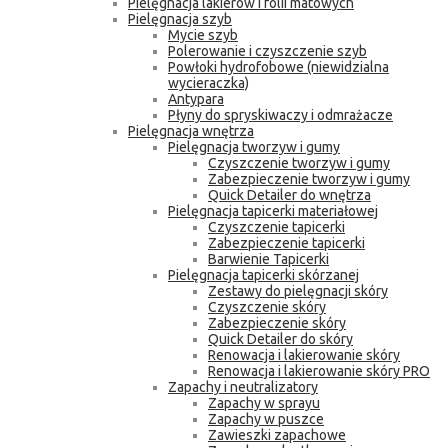
Pielęgnacja lakierów i folii matowych
Pielęgnacja szyb
Mycie szyb
Polerowanie i czyszczenie szyb
Powłoki hydrofobowe (niewidzialna
wycieraczka)
Antypara
Płyny do spryskiwaczy i odmrażacze
Pielęgnacja wnętrza
Pielęgnacja tworzyw i gumy
Czyszczenie tworzyw i gumy
Zabezpieczenie tworzyw i gumy
Quick Detailer do wnętrza
Pielęgnacja tapicerki materiałowej
Czyszczenie tapicerki
Zabezpieczenie tapicerki
Barwienie Tapicerki
Pielęgnacja tapicerki skórzanej
Zestawy do pielęgnacji skóry
Czyszczenie skóry
Zabezpieczenie skóry
Quick Detailer do skóry
Renowacja i lakierowanie skóry
Renowacja i lakierowanie skóry PRO
Zapachy i neutralizatory
Zapachy w sprayu
Zapachy w puszce
Zawieszki zapachowe