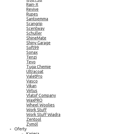
Rain-X
Revive
Rupes
Santoemma
Scangrip
Scentway
Schuller
ShineMate
Shiny Garage
Soft99
Sonax
Tenzi
Tevo
Tuga Chemie
Ultracoat
ValetPro
Vasco
Vikan
Virtus
Vlatof Company
WaxPRO
Wheel Woolies
Work Stuff
Work Stuff Wiadra
Zentool
Zymöl
Oferty
Kariera