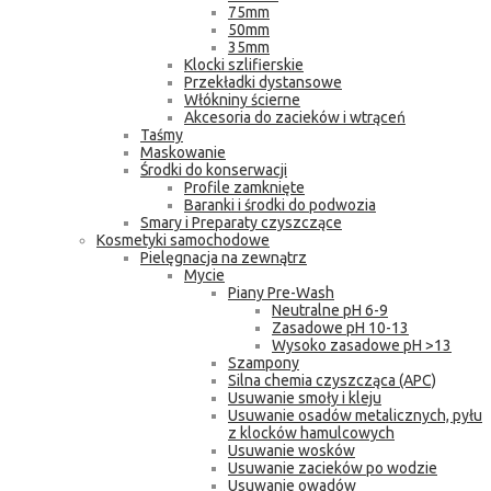
75mm
50mm
35mm
Klocki szlifierskie
Przekładki dystansowe
Włókniny ścierne
Akcesoria do zacieków i wtrąceń
Taśmy
Maskowanie
Środki do konserwacji
Profile zamknięte
Baranki i środki do podwozia
Smary i Preparaty czyszczące
Kosmetyki samochodowe
Pielęgnacja na zewnątrz
Mycie
Piany Pre-Wash
Neutralne pH 6-9
Zasadowe pH 10-13
Wysoko zasadowe pH >13
Szampony
Silna chemia czyszcząca (APC)
Usuwanie smoły i kleju
Usuwanie osadów metalicznych, pyłu
z klocków hamulcowych
Usuwanie wosków
Usuwanie zacieków po wodzie
Usuwanie owadów