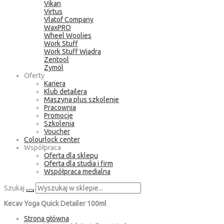
Vikan
Virtus
Vlatof Company
WaxPRO
Wheel Woolies
Work Stuff
Work Stuff Wiadra
Zentool
Zymöl
Oferty
Kariera
Klub detailera
Maszyna plus szkolenie
Pracownia
Promocje
Szkolenia
Voucher
Colourlock center
Współpraca
Oferta dla sklepu
Oferta dla studia i firm
Współpraca medialna
Szukaj
Kecav Yoga Quick Detailer 100ml
Strona główna