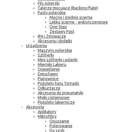
Filc polerski
Talerze mocujące (Backing Plate)
Pasty polerskie
Mocno i średnio ścierne
Lekko ścierne - wykończeniowe
One Step
Zestawy Past
IPA i Zmywacze
Akcesoria i dodatki
Urządzenia
Maszyny polerskie
Szlifierki
Mini szlifierki i polerki
Mierniki Lakieru
Oświetlenie
Dmuchawy
Pianownice
Pistolety typu Tornado
Odkurzacze
Akcesoria do pneumatyki
Myjki ciśnieniowe
Pistolety lakiernicze
Akcesoria
Aplikatory
Mikrofibry
Osuszanie
Polerowanie
Do szyb