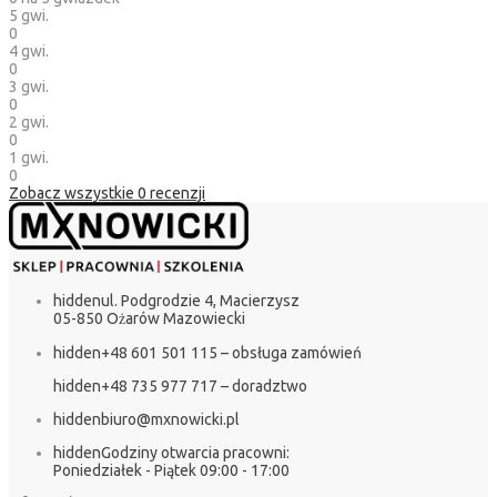
5 gwi.
0
4 gwi.
0
3 gwi.
0
2 gwi.
0
1 gwi.
0
Zobacz wszystkie
0
recenzji
hidden
ul. Podgrodzie 4, Macierzysz
05-850 Ożarów Mazowiecki
hidden
+48 601 501 115 – obsługa zamówień
hidden
+48 735 977 717 – doradztwo
hidden
biuro@mxnowicki.pl
hidden
Godziny otwarcia pracowni:
Poniedziałek - Piątek 09:00 - 17:00