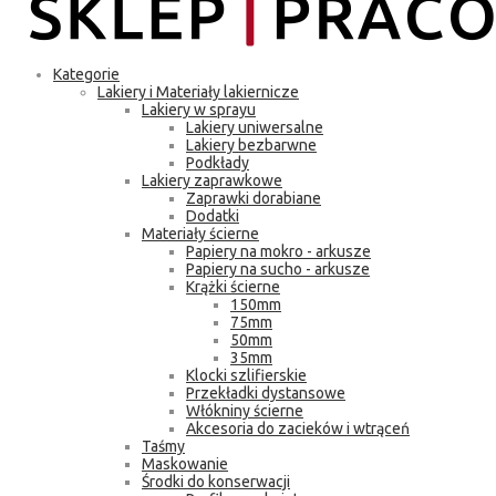
Kategorie
Lakiery i Materiały lakiernicze
Lakiery w sprayu
Lakiery uniwersalne
Lakiery bezbarwne
Podkłady
Lakiery zaprawkowe
Zaprawki dorabiane
Dodatki
Materiały ścierne
Papiery na mokro - arkusze
Papiery na sucho - arkusze
Krążki ścierne
150mm
75mm
50mm
35mm
Klocki szlifierskie
Przekładki dystansowe
Włókniny ścierne
Akcesoria do zacieków i wtrąceń
Taśmy
Maskowanie
Środki do konserwacji