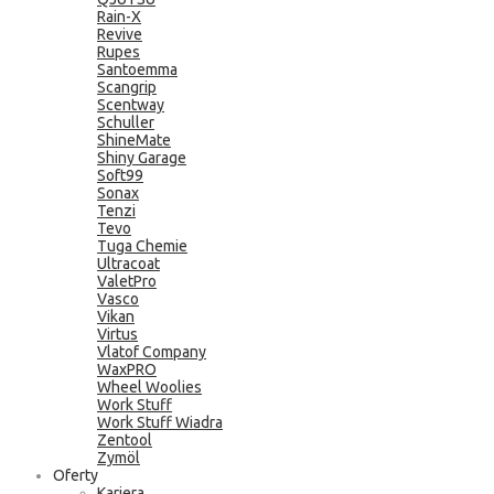
Rain-X
Revive
Rupes
Santoemma
Scangrip
Scentway
Schuller
ShineMate
Shiny Garage
Soft99
Sonax
Tenzi
Tevo
Tuga Chemie
Ultracoat
ValetPro
Vasco
Vikan
Virtus
Vlatof Company
WaxPRO
Wheel Woolies
Work Stuff
Work Stuff Wiadra
Zentool
Zymöl
Oferty
Kariera