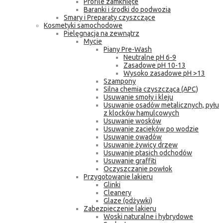
Profile zamknięte
Baranki i środki do podwozia
Smary i Preparaty czyszczące
Kosmetyki samochodowe
Pielęgnacja na zewnątrz
Mycie
Piany Pre-Wash
Neutralne pH 6-9
Zasadowe pH 10-13
Wysoko zasadowe pH >13
Szampony
Silna chemia czyszcząca (APC)
Usuwanie smoły i kleju
Usuwanie osadów metalicznych, pyłu
z klocków hamulcowych
Usuwanie wosków
Usuwanie zacieków po wodzie
Usuwanie owadów
Usuwanie żywicy drzew
Usuwanie ptasich odchodów
Usuwanie graffiti
Oczyszczanie powłok
Przygotowanie lakieru
Glinki
Cleanery
Glaze (odżywki)
Zabezpieczenie lakieru
Woski naturalne i hybrydowe