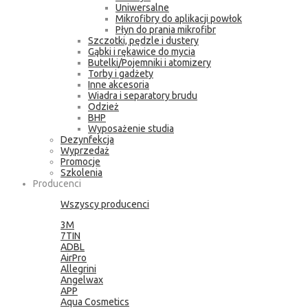
Uniwersalne
Mikrofibry do aplikacji powłok
Płyn do prania mikrofibr
Szczotki, pędzle i dustery
Gąbki i rękawice do mycia
Butelki/Pojemniki i atomizery
Torby i gadżety
Inne akcesoria
Wiadra i separatory brudu
Odzież
BHP
Wyposażenie studia
Dezynfekcja
Wyprzedaż
Promocje
Szkolenia
Producenci
Wszyscy producenci
3M
7TIN
ADBL
AirPro
Allegrini
Angelwax
APP
Aqua Cosmetics