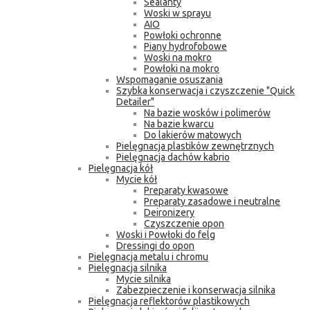
Sealanty
Woski w sprayu
AIO
Powłoki ochronne
Piany hydrofobowe
Woski na mokro
Powłoki na mokro
Wspomaganie osuszania
Szybka konserwacja i czyszczenie "Quick
Detailer"
Na bazie wosków i polimerów
Na bazie kwarcu
Do lakierów matowych
Pielęgnacja plastików zewnętrznych
Pielęgnacja dachów kabrio
Pielęgnacja kół
Mycie kół
Preparaty kwasowe
Preparaty zasadowe i neutralne
Deironizery
Czyszczenie opon
Woski i Powłoki do felg
Dressingi do opon
Pielęgnacja metalu i chromu
Pielęgnacja silnika
Mycie silnika
Zabezpieczenie i konserwacja silnika
Pielęgnacja reflektorów plastikowych