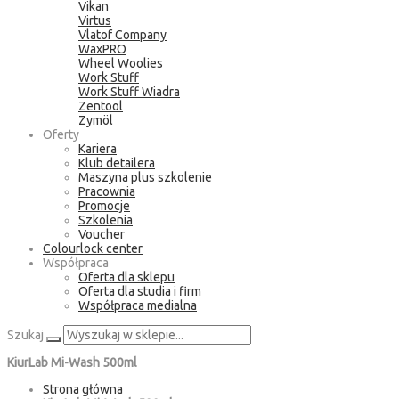
Vikan
Virtus
Vlatof Company
WaxPRO
Wheel Woolies
Work Stuff
Work Stuff Wiadra
Zentool
Zymöl
Oferty
Kariera
Klub detailera
Maszyna plus szkolenie
Pracownia
Promocje
Szkolenia
Voucher
Colourlock center
Współpraca
Oferta dla sklepu
Oferta dla studia i firm
Współpraca medialna
Szukaj
KiurLab Mi-Wash 500ml
Strona główna