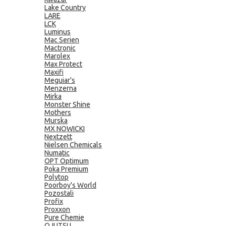
Lake Country
LARE
LCK
Luminus
Mac Serien
Mactronic
Marolex
Max Protect
Maxifi
Meguiar's
Menzerna
Mirka
Monster Shine
Mothers
Murska
MX NOWICKI
Nextzett
Nielsen Chemicals
Numatic
OPT Optimum
Poka Premium
Polytop
Poorboy's World
Pozostali
Profix
Proxxon
Pure Chemie
QJUTSU