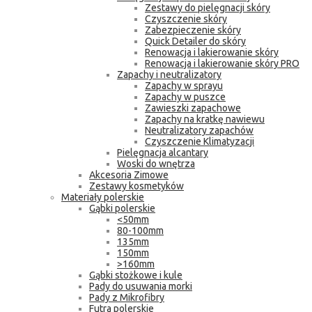
Zestawy do pielęgnacji skóry
Czyszczenie skóry
Zabezpieczenie skóry
Quick Detailer do skóry
Renowacja i lakierowanie skóry
Renowacja i lakierowanie skóry PRO
Zapachy i neutralizatory
Zapachy w sprayu
Zapachy w puszce
Zawieszki zapachowe
Zapachy na kratkę nawiewu
Neutralizatory zapachów
Czyszczenie Klimatyzacji
Pielęgnacja alcantary
Woski do wnętrza
Akcesoria Zimowe
Zestawy kosmetyków
Materiały polerskie
Gąbki polerskie
<50mm
80-100mm
135mm
150mm
>160mm
Gąbki stożkowe i kule
Pady do usuwania morki
Pady z Mikrofibry
Futra polerskie