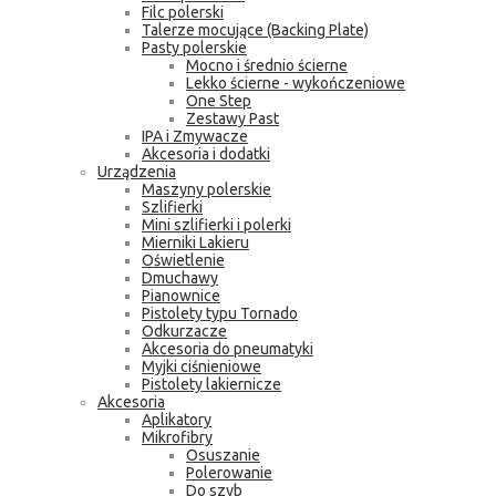
Filc polerski
Talerze mocujące (Backing Plate)
Pasty polerskie
Mocno i średnio ścierne
Lekko ścierne - wykończeniowe
One Step
Zestawy Past
IPA i Zmywacze
Akcesoria i dodatki
Urządzenia
Maszyny polerskie
Szlifierki
Mini szlifierki i polerki
Mierniki Lakieru
Oświetlenie
Dmuchawy
Pianownice
Pistolety typu Tornado
Odkurzacze
Akcesoria do pneumatyki
Myjki ciśnieniowe
Pistolety lakiernicze
Akcesoria
Aplikatory
Mikrofibry
Osuszanie
Polerowanie
Do szyb