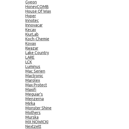
Gyeon
HoneyCOMB
House Of Wax
Hyper
Innotec
Innovacar
Kecav
KiurLab
Koch-Chemie
Kovax
Kwazar
Lake Country
LARE
LCK
Luminus
Mac Serien
Mactronic
Marolex
Max Protect
Maxifi
Meguiar's
Menzerna
Mirka
Monster Shine
Mothers
Murska
MX NOWICKI
Nextzett