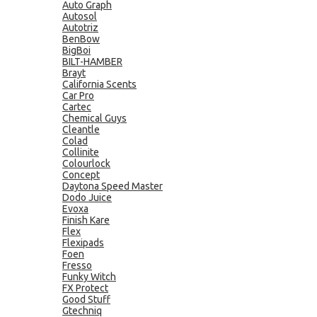
Auto Graph
Autosol
Autotriz
BenBow
BigBoi
BILT-HAMBER
Brayt
California Scents
Car Pro
Cartec
Chemical Guys
Cleantle
Colad
Collinite
Colourlock
Concept
Daytona Speed Master
Dodo Juice
Evoxa
Finish Kare
Flex
Flexipads
Foen
Fresso
Funky Witch
FX Protect
Good Stuff
Gtechniq