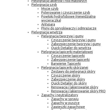
Pielęgnacja lakierów i folii matowych
Pielęgnacja szyb
Mycie szyb
Polerowanie i czyszczenie szyb
Powłoki hydrofobowe (niewidzialna
wycieraczka)
Antypara
Płyny do spryskiwaczy i odmrażacze
Pielęgnacja wnętrza
Pielęgnacja tworzyw i gumy
Czyszczenie tworzyw i gumy
Zabezpieczenie tworzyw i gumy
Quick Detailer do wnętrza
Pielęgnacja tapicerki materiałowej
Czyszczenie tapicerki
Zabezpieczenie tapicerki
Barwienie Tapicerki
Pielęgnacja tapicerki skórzanej
Zestawy do pielęgnacji skóry
Czyszczenie skóry
Zabezpieczenie skóry
Quick Detailer do skóry
Renowacja i lakierowanie skóry
Renowacja i lakierowanie skóry PRO
Zapachy i neutralizatory
Zapachy w sprayu
Zapachy w puszce
Zawieszki zapachowe