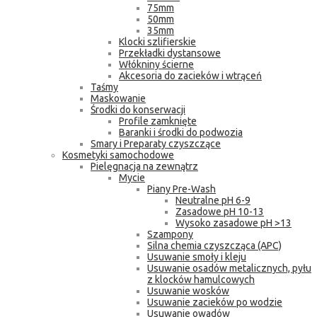
75mm
50mm
35mm
Klocki szlifierskie
Przekładki dystansowe
Włókniny ścierne
Akcesoria do zacieków i wtrąceń
Taśmy
Maskowanie
Środki do konserwacji
Profile zamknięte
Baranki i środki do podwozia
Smary i Preparaty czyszczące
Kosmetyki samochodowe
Pielęgnacja na zewnątrz
Mycie
Piany Pre-Wash
Neutralne pH 6-9
Zasadowe pH 10-13
Wysoko zasadowe pH >13
Szampony
Silna chemia czyszcząca (APC)
Usuwanie smoły i kleju
Usuwanie osadów metalicznych, pyłu
z klocków hamulcowych
Usuwanie wosków
Usuwanie zacieków po wodzie
Usuwanie owadów