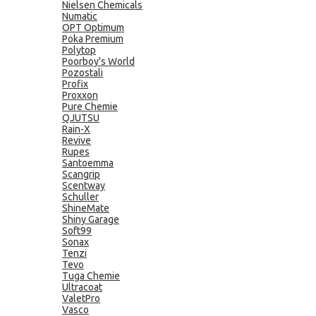
Nielsen Chemicals
Numatic
OPT Optimum
Poka Premium
Polytop
Poorboy's World
Pozostali
Profix
Proxxon
Pure Chemie
QJUTSU
Rain-X
Revive
Rupes
Santoemma
Scangrip
Scentway
Schuller
ShineMate
Shiny Garage
Soft99
Sonax
Tenzi
Tevo
Tuga Chemie
Ultracoat
ValetPro
Vasco