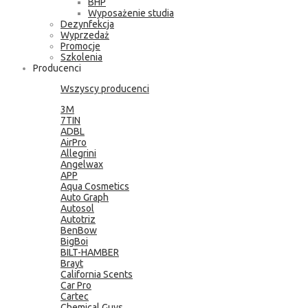
BHP
Wyposażenie studia
Dezynfekcja
Wyprzedaż
Promocje
Szkolenia
Producenci
Wszyscy producenci
3M
7TIN
ADBL
AirPro
Allegrini
Angelwax
APP
Aqua Cosmetics
Auto Graph
Autosol
Autotriz
BenBow
BigBoi
BILT-HAMBER
Brayt
California Scents
Car Pro
Cartec
Chemical Guys