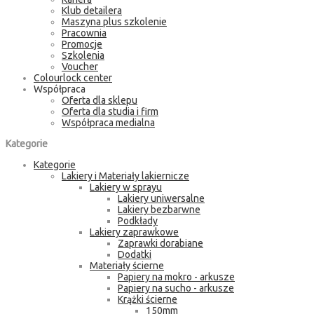
Klub detailera
Maszyna plus szkolenie
Pracownia
Promocje
Szkolenia
Voucher
Colourlock center
Współpraca
Oferta dla sklepu
Oferta dla studia i firm
Współpraca medialna
Kategorie
Kategorie
Lakiery i Materiały lakiernicze
Lakiery w sprayu
Lakiery uniwersalne
Lakiery bezbarwne
Podkłady
Lakiery zaprawkowe
Zaprawki dorabiane
Dodatki
Materiały ścierne
Papiery na mokro - arkusze
Papiery na sucho - arkusze
Krążki ścierne
150mm