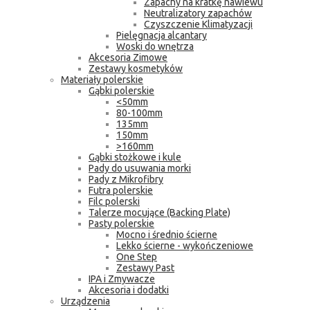
Zapachy na kratkę nawiewu
Neutralizatory zapachów
Czyszczenie Klimatyzacji
Pielęgnacja alcantary
Woski do wnętrza
Akcesoria Zimowe
Zestawy kosmetyków
Materiały polerskie
Gąbki polerskie
<50mm
80-100mm
135mm
150mm
>160mm
Gąbki stożkowe i kule
Pady do usuwania morki
Pady z Mikrofibry
Futra polerskie
Filc polerski
Talerze mocujące (Backing Plate)
Pasty polerskie
Mocno i średnio ścierne
Lekko ścierne - wykończeniowe
One Step
Zestawy Past
IPA i Zmywacze
Akcesoria i dodatki
Urządzenia