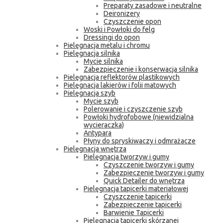
Preparaty zasadowe i neutralne
Deironizery
Czyszczenie opon
Woski i Powłoki do felg
Dressingi do opon
Pielęgnacja metalu i chromu
Pielęgnacja silnika
Mycie silnika
Zabezpieczenie i konserwacja silnika
Pielęgnacja reflektorów plastikowych
Pielęgnacja lakierów i folii matowych
Pielęgnacja szyb
Mycie szyb
Polerowanie i czyszczenie szyb
Powłoki hydrofobowe (niewidzialna
wycieraczka)
Antypara
Płyny do spryskiwaczy i odmrażacze
Pielęgnacja wnętrza
Pielęgnacja tworzyw i gumy
Czyszczenie tworzyw i gumy
Zabezpieczenie tworzyw i gumy
Quick Detailer do wnętrza
Pielęgnacja tapicerki materiałowej
Czyszczenie tapicerki
Zabezpieczenie tapicerki
Barwienie Tapicerki
Pielęgnacja tapicerki skórzanej