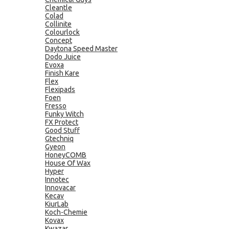
Cleantle
Colad
Collinite
Colourlock
Concept
Daytona Speed Master
Dodo Juice
Evoxa
Finish Kare
Flex
Flexipads
Foen
Fresso
Funky Witch
FX Protect
Good Stuff
Gtechniq
Gyeon
HoneyCOMB
House Of Wax
Hyper
Innotec
Innovacar
Kecav
KiurLab
Koch-Chemie
Kovax
Kwazar