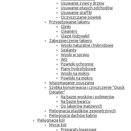
Usuwanie żywicy drzew
Usuwanie ptasich odchodów
Usuwanie graffiti
Oczyszczanie powłok
Przygotowanie lakieru
Glinki
Cleanery
Glaze (odżywki)
Zabezpieczenie lakieru
Woski naturalne i hybrydowe
Sealanty
Woski w sprayu
AIO
Powłoki ochronne
Piany hydrofobowe
Woski na mokro
Powłoki na mokro
Wspomaganie osuszania
Szybka konserwacja i czyszczenie "Quick
Detailer"
Na bazie wosków i polimerów
Na bazie kwarcu
Do lakierów matowych
Pielęgnacja plastików zewnętrznych
Pielęgnacja dachów kabrio
Pielęgnacja kół
Mycie kół
Preparaty kwasowe