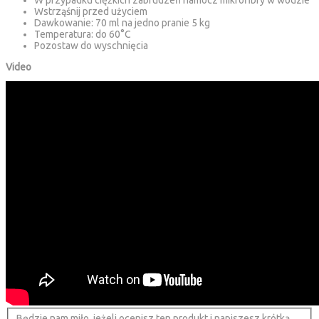
W przypadku ciężkich zabrudzeń namocz mikrofibry w wodzie
Wstrząśnij przed użyciem
Dawkowanie: 70 ml na jedno pranie 5 kg
Temperatura: do 60°C
Pozostaw do wyschnięcia
Video
Będzie nam miło, jeżeli ocenisz ten produkt i napiszesz krótką