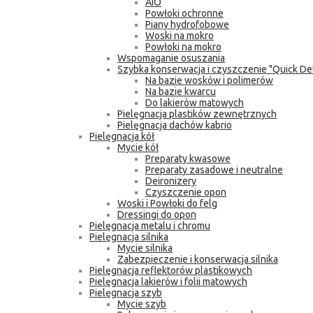
AIO
Powłoki ochronne
Piany hydrofobowe
Woski na mokro
Powłoki na mokro
Wspomaganie osuszania
Szybka konserwacja i czyszczenie "Quick Det
Na bazie wosków i polimerów
Na bazie kwarcu
Do lakierów matowych
Pielęgnacja plastików zewnętrznych
Pielęgnacja dachów kabrio
Pielęgnacja kół
Mycie kół
Preparaty kwasowe
Preparaty zasadowe i neutralne
Deironizery
Czyszczenie opon
Woski i Powłoki do felg
Dressingi do opon
Pielęgnacja metalu i chromu
Pielęgnacja silnika
Mycie silnika
Zabezpieczenie i konserwacja silnika
Pielęgnacja reflektorów plastikowych
Pielęgnacja lakierów i folii matowych
Pielęgnacja szyb
Mycie szyb