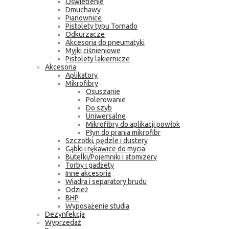
Oświetlenie
Dmuchawy
Pianownice
Pistolety typu Tornado
Odkurzacze
Akcesoria do pneumatyki
Myjki ciśnieniowe
Pistolety lakiernicze
Akcesoria
Aplikatory
Mikrofibry
Osuszanie
Polerowanie
Do szyb
Uniwersalne
Mikrofibry do aplikacji powłok
Płyn do prania mikrofibr
Szczotki, pędzle i dustery
Gąbki i rękawice do mycia
Butelki/Pojemniki i atomizery
Torby i gadżety
Inne akcesoria
Wiadra i separatory brudu
Odzież
BHP
Wyposażenie studia
Dezynfekcja
Wyprzedaż