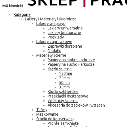
MX Nowicki
Kategorie
Lakiery i Materiały lakiernicze
Lakiery w sprayu
Lakiery uniwersalne
Lakiery bezbarwne
Podkłady
Lakiery zaprawkowe
Zaprawki dorabiane
Dodatki
Materiały ścierne
Papiery na mokro - arkusze
Papiery na sucho - arkusze
Krążki ścierne
150mm
75mm
50mm
35mm
Klocki szlifierskie
Przekładki dystansowe
Włókniny ścierne
Akcesoria do zacieków i wtrąceń
Taśmy
Maskowanie
Środki do konserwacji
Profile zamknięte