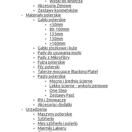
Woski do wnętrza
Akcesoria Zimowe
Zestawy kosmetyków
Materiały polerskie
Gąbki polerskie
<50mm
80-100mm
135mm
150mm
>160mm
Gąbki stożkowe i kule
Pady do usuwania morki
Pady z Mikrofibry
Futra polerskie
Filc polerski
Talerze mocujące (Backing Plate)
Pasty polerskie
Mocno i średnio ścierne
Lekko ścierne - wykończeniowe
One Step
Zestawy Past
IPA i Zmywacze
Akcesoria i dodatki
Urządzenia
Maszyny polerskie
Szlifierki
Mini szlifierki i polerki
Mierniki Lakieru