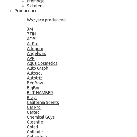
Promocje
Szkolenia
Producenci
Wszyscy producenci
3M
7TIN
ADBL
AirPro
Allegrini
Angelwax
APP
Aqua Cosmetics
Auto Graph
Autosol
Autotriz
BenBow
BigBoi
BILT-HAMBER
Brayt
California Scents
Car Pro
Cartec
Chemical Guys
Cleantle
Colad
Collinite
Colourlock