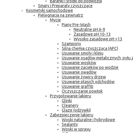
Baranki i środki do podwozia
Smary i Preparaty czyszczące
Kosmetyki samochodowe
Pielęgnacja na zewnątrz
Mycie
Piany Pre-Wash
Neutralne pH 6-9
Zasadowe pH 10-13
Wysoko zasadowe pH >13
Szampony
Silna chemia czyszcząca (APC)
Usuwanie smoły i kleju
Usuwanie osadów metalicznych, pyłu
Usuwanie wosków
Usuwanie zacieków po wodzie
Usuwanie owadów
Usuwanie żywicy drzew
Usuwanie ptasich odchodów
Usuwanie graffiti
Oczyszczanie powłok
Przygotowanie lakieru
Glinki
Cleanery
Glaze (odżywki)
Zabezpieczenie lakieru
Woski naturalne i hybrydowe
Sealanty
Woski w sprayu