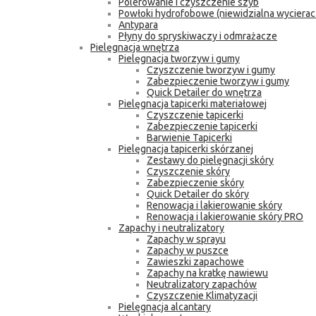
Polerowanie i czyszczenie szyb
Powłoki hydrofobowe (niewidzialna wycierac
Antypara
Płyny do spryskiwaczy i odmrażacze
Pielęgnacja wnętrza
Pielęgnacja tworzyw i gumy
Czyszczenie tworzyw i gumy
Zabezpieczenie tworzyw i gumy
Quick Detailer do wnętrza
Pielęgnacja tapicerki materiałowej
Czyszczenie tapicerki
Zabezpieczenie tapicerki
Barwienie Tapicerki
Pielęgnacja tapicerki skórzanej
Zestawy do pielęgnacji skóry
Czyszczenie skóry
Zabezpieczenie skóry
Quick Detailer do skóry
Renowacja i lakierowanie skóry
Renowacja i lakierowanie skóry PRO
Zapachy i neutralizatory
Zapachy w sprayu
Zapachy w puszce
Zawieszki zapachowe
Zapachy na kratkę nawiewu
Neutralizatory zapachów
Czyszczenie Klimatyzacji
Pielęgnacja alcantary