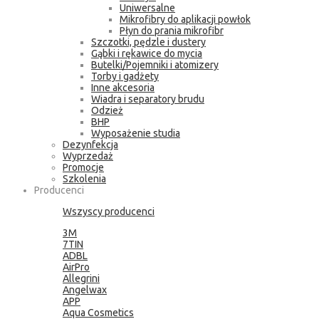
Uniwersalne
Mikrofibry do aplikacji powłok
Płyn do prania mikrofibr
Szczotki, pędzle i dustery
Gąbki i rękawice do mycia
Butelki/Pojemniki i atomizery
Torby i gadżety
Inne akcesoria
Wiadra i separatory brudu
Odzież
BHP
Wyposażenie studia
Dezynfekcja
Wyprzedaż
Promocje
Szkolenia
Producenci
Wszyscy producenci
3M
7TIN
ADBL
AirPro
Allegrini
Angelwax
APP
Aqua Cosmetics