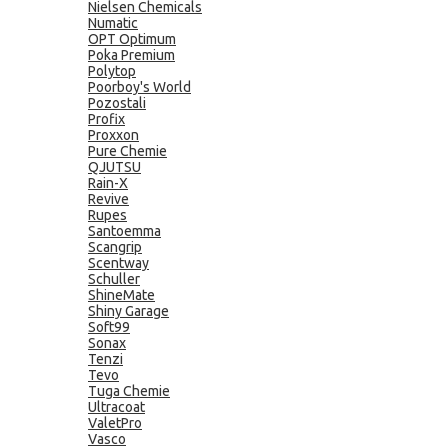
Nielsen Chemicals
Numatic
OPT Optimum
Poka Premium
Polytop
Poorboy's World
Pozostali
Profix
Proxxon
Pure Chemie
QJUTSU
Rain-X
Revive
Rupes
Santoemma
Scangrip
Scentway
Schuller
ShineMate
Shiny Garage
Soft99
Sonax
Tenzi
Tevo
Tuga Chemie
Ultracoat
ValetPro
Vasco