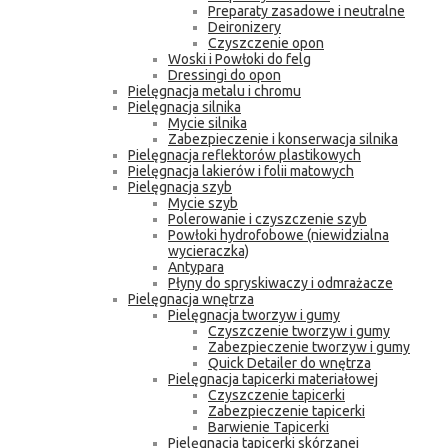
Preparaty zasadowe i neutralne
Deironizery
Czyszczenie opon
Woski i Powłoki do felg
Dressingi do opon
Pielęgnacja metalu i chromu
Pielęgnacja silnika
Mycie silnika
Zabezpieczenie i konserwacja silnika
Pielęgnacja reflektorów plastikowych
Pielęgnacja lakierów i folii matowych
Pielęgnacja szyb
Mycie szyb
Polerowanie i czyszczenie szyb
Powłoki hydrofobowe (niewidzialna
wycieraczka)
Antypara
Płyny do spryskiwaczy i odmrażacze
Pielęgnacja wnętrza
Pielęgnacja tworzyw i gumy
Czyszczenie tworzyw i gumy
Zabezpieczenie tworzyw i gumy
Quick Detailer do wnętrza
Pielęgnacja tapicerki materiałowej
Czyszczenie tapicerki
Zabezpieczenie tapicerki
Barwienie Tapicerki
Pielęgnacja tapicerki skórzanej