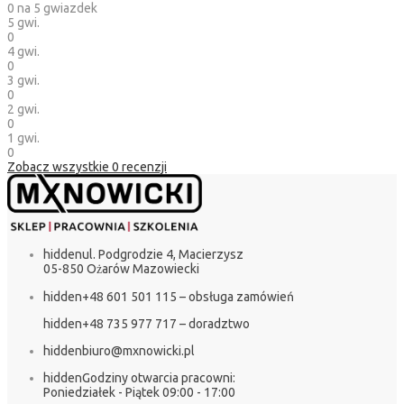
0
na 5 gwiazdek
5 gwi.
0
4 gwi.
0
3 gwi.
0
2 gwi.
0
1 gwi.
0
Zobacz wszystkie
0
recenzji
hidden
ul. Podgrodzie 4, Macierzysz
05-850 Ożarów Mazowiecki
hidden
+48 601 501 115 – obsługa zamówień
hidden
+48 735 977 717 – doradztwo
hidden
biuro@mxnowicki.pl
hidden
Godziny otwarcia pracowni:
Poniedziałek - Piątek 09:00 - 17:00