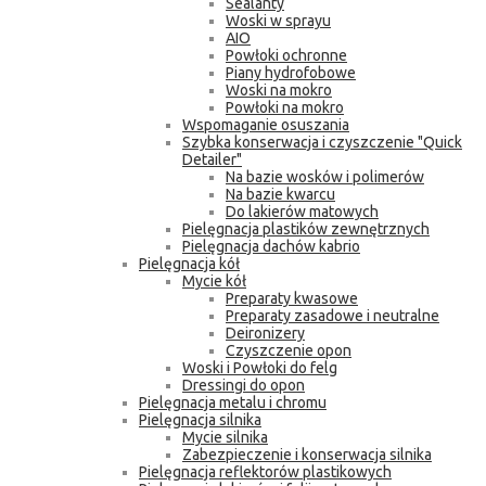
Sealanty
Woski w sprayu
AIO
Powłoki ochronne
Piany hydrofobowe
Woski na mokro
Powłoki na mokro
Wspomaganie osuszania
Szybka konserwacja i czyszczenie "Quick
Detailer"
Na bazie wosków i polimerów
Na bazie kwarcu
Do lakierów matowych
Pielęgnacja plastików zewnętrznych
Pielęgnacja dachów kabrio
Pielęgnacja kół
Mycie kół
Preparaty kwasowe
Preparaty zasadowe i neutralne
Deironizery
Czyszczenie opon
Woski i Powłoki do felg
Dressingi do opon
Pielęgnacja metalu i chromu
Pielęgnacja silnika
Mycie silnika
Zabezpieczenie i konserwacja silnika
Pielęgnacja reflektorów plastikowych