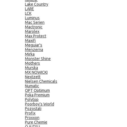
Lake Country
LARE
LCK
Luminus
Mac Serien
Mactronic
Marolex
Max Protect
Maxifi
Meguiar's
Menzerna
Mirka
Monster Shine
Mothers
Murska
MX NOWICKI
Nextzett
Nielsen Chemicals
Numatic
OPT Optimum
Poka Premium
Polytop
Poorboy's World
Pozostali
Profix
Proxxon
Pure Chemie
QJUTSU