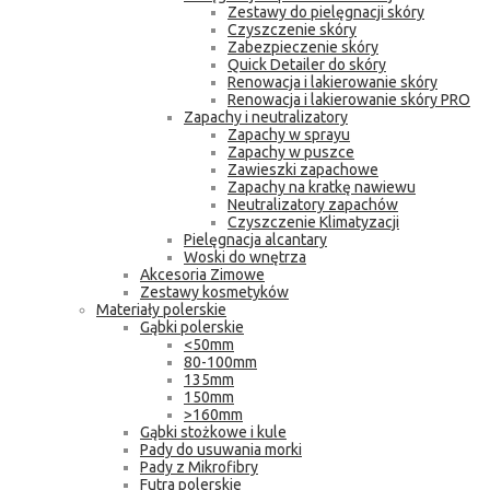
Zestawy do pielęgnacji skóry
Czyszczenie skóry
Zabezpieczenie skóry
Quick Detailer do skóry
Renowacja i lakierowanie skóry
Renowacja i lakierowanie skóry PRO
Zapachy i neutralizatory
Zapachy w sprayu
Zapachy w puszce
Zawieszki zapachowe
Zapachy na kratkę nawiewu
Neutralizatory zapachów
Czyszczenie Klimatyzacji
Pielęgnacja alcantary
Woski do wnętrza
Akcesoria Zimowe
Zestawy kosmetyków
Materiały polerskie
Gąbki polerskie
<50mm
80-100mm
135mm
150mm
>160mm
Gąbki stożkowe i kule
Pady do usuwania morki
Pady z Mikrofibry
Futra polerskie