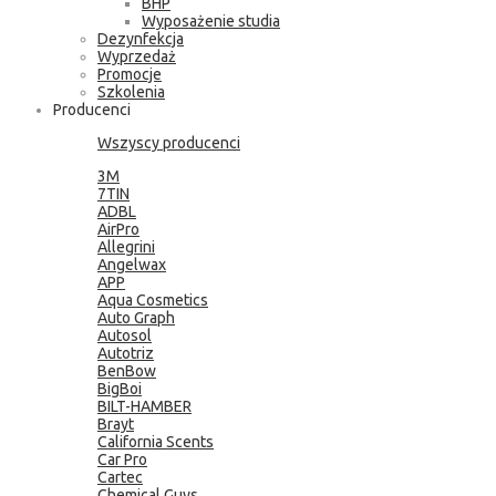
BHP
Wyposażenie studia
Dezynfekcja
Wyprzedaż
Promocje
Szkolenia
Producenci
Wszyscy producenci
3M
7TIN
ADBL
AirPro
Allegrini
Angelwax
APP
Aqua Cosmetics
Auto Graph
Autosol
Autotriz
BenBow
BigBoi
BILT-HAMBER
Brayt
California Scents
Car Pro
Cartec
Chemical Guys