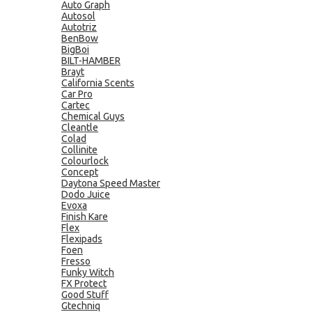
Auto Graph
Autosol
Autotriz
BenBow
BigBoi
BILT-HAMBER
Brayt
California Scents
Car Pro
Cartec
Chemical Guys
Cleantle
Colad
Collinite
Colourlock
Concept
Daytona Speed Master
Dodo Juice
Evoxa
Finish Kare
Flex
Flexipads
Foen
Fresso
Funky Witch
FX Protect
Good Stuff
Gtechniq