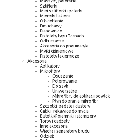
Maszyny polerskie
Szlifierki
Mini szlifierki i polerki
Mierniki Lakieru
Oświetlenie
Dmuchawy
Pianownice
Pistolety typu Tornado
Odkurzacze
Akcesoria do pneumatyki
Myjki ciśnieniowe
Pistolety lakiernicze
Akcesoria
Aplikatory
Mikrofibry
Osuszanie
Polerowanie
Do szyb
Uniwersalne
Mikrofibry do aplikacji powłok
Płyn do prania mikrofibr
Szczotki, pędzle i dustery
Gąbki i rękawice do mycia
Butelki/Pojemniki i atomizery
Torby i gadżety
Inne akcesoria
Wiadra i separatory brudu
Odzież