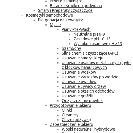
Profile zamknięte
Baranki i środki do podwozia
Smary i Preparaty czyszczące
Kosmetyki samochodowe
Pielęgnacja na zewnątrz
Mycie
Piany Pre-Wash
Neutralne pH 6-9
Zasadowe pH 10-13
Wysoko zasadowe pH >13
Szampony
Silna chemia czyszcząca (APC)
Usuwanie smoły i kleju
Usuwanie osadów metalicznych, pyłu
z klocków hamulcowych
Usuwanie wosków
Usuwanie zacieków po wodzie
Usuwanie owadów
Usuwanie żywicy drzew
Usuwanie ptasich odchodów
Usuwanie graffiti
Oczyszczanie powłok
Przygotowanie lakieru
Glinki
Cleanery
Glaze (odżywki)
Zabezpieczenie lakieru
Woski naturalne i hybrydowe