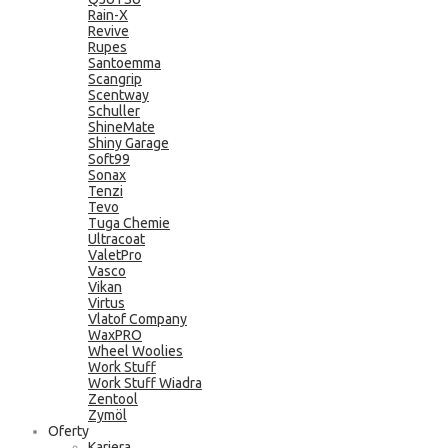
Rain-X
Revive
Rupes
Santoemma
Scangrip
Scentway
Schuller
ShineMate
Shiny Garage
Soft99
Sonax
Tenzi
Tevo
Tuga Chemie
Ultracoat
ValetPro
Vasco
Vikan
Virtus
Vlatof Company
WaxPRO
Wheel Woolies
Work Stuff
Work Stuff Wiadra
Zentool
Zymöl
Oferty
Kariera