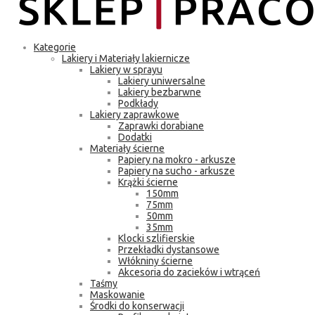
Kategorie
Lakiery i Materiały lakiernicze
Lakiery w sprayu
Lakiery uniwersalne
Lakiery bezbarwne
Podkłady
Lakiery zaprawkowe
Zaprawki dorabiane
Dodatki
Materiały ścierne
Papiery na mokro - arkusze
Papiery na sucho - arkusze
Krążki ścierne
150mm
75mm
50mm
35mm
Klocki szlifierskie
Przekładki dystansowe
Włókniny ścierne
Akcesoria do zacieków i wtrąceń
Taśmy
Maskowanie
Środki do konserwacji