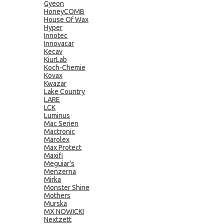
Gyeon
HoneyCOMB
House Of Wax
Hyper
Innotec
Innovacar
Kecav
KiurLab
Koch-Chemie
Kovax
Kwazar
Lake Country
LARE
LCK
Luminus
Mac Serien
Mactronic
Marolex
Max Protect
Maxifi
Meguiar's
Menzerna
Mirka
Monster Shine
Mothers
Murska
MX NOWICKI
Nextzett