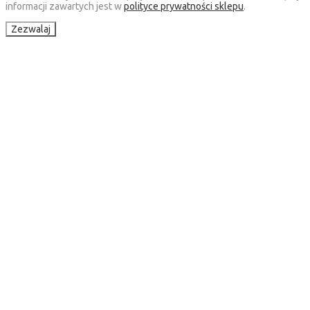
informacji zawartych jest w
polityce prywatności sklepu
.
Zezwalaj