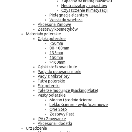
Zapachy na kratkę nawiewu
Neutralizatory zapachów
Czyszczenie Klimatyzacji
Pielęgnacja alcantary
Woski do wnętrza
Akcesoria Zimowe
Zestawy kosmetyków
Materiały polerskie
Gąbki polerskie
<50mm
80-100mm
135mm
150mm
>160mm
Gąbki stożkowe i kule
Pady do usuwania morki
Pady z Mikrofibry
Futra polerskie
Filc polerski
Talerze mocujące (Backing Plate)
Pasty polerskie
Mocno i średnio ścierne
Lekko ścierne - wykończeniowe
One Step
Zestawy Past
IPA i Zmywacze
Akcesoria i dodatki
Urządzenia