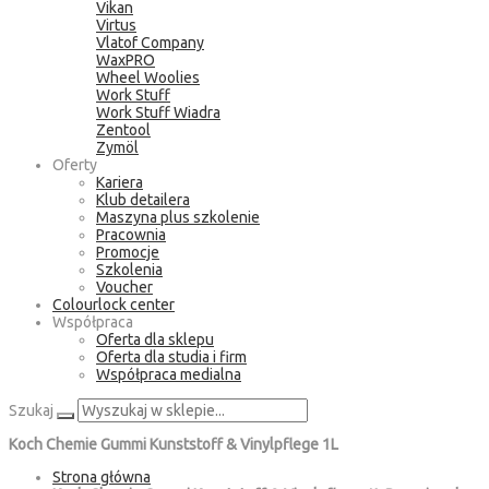
Vikan
Virtus
Vlatof Company
WaxPRO
Wheel Woolies
Work Stuff
Work Stuff Wiadra
Zentool
Zymöl
Oferty
Kariera
Klub detailera
Maszyna plus szkolenie
Pracownia
Promocje
Szkolenia
Voucher
Colourlock center
Współpraca
Oferta dla sklepu
Oferta dla studia i firm
Współpraca medialna
Szukaj
Koch Chemie Gummi Kunststoff & Vinylpflege 1L
Strona główna