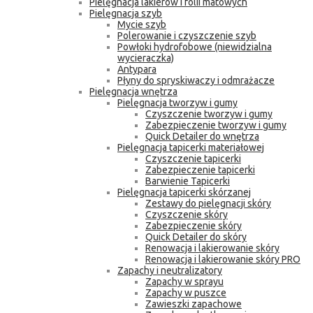
Pielęgnacja lakierów i folii matowych
Pielęgnacja szyb
Mycie szyb
Polerowanie i czyszczenie szyb
Powłoki hydrofobowe (niewidzialna
wycieraczka)
Antypara
Płyny do spryskiwaczy i odmrażacze
Pielęgnacja wnętrza
Pielęgnacja tworzyw i gumy
Czyszczenie tworzyw i gumy
Zabezpieczenie tworzyw i gumy
Quick Detailer do wnętrza
Pielęgnacja tapicerki materiałowej
Czyszczenie tapicerki
Zabezpieczenie tapicerki
Barwienie Tapicerki
Pielęgnacja tapicerki skórzanej
Zestawy do pielęgnacji skóry
Czyszczenie skóry
Zabezpieczenie skóry
Quick Detailer do skóry
Renowacja i lakierowanie skóry
Renowacja i lakierowanie skóry PRO
Zapachy i neutralizatory
Zapachy w sprayu
Zapachy w puszce
Zawieszki zapachowe