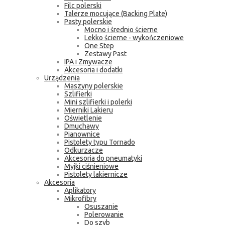
Filc polerski
Talerze mocujące (Backing Plate)
Pasty polerskie
Mocno i średnio ścierne
Lekko ścierne - wykończeniowe
One Step
Zestawy Past
IPA i Zmywacze
Akcesoria i dodatki
Urządzenia
Maszyny polerskie
Szlifierki
Mini szlifierki i polerki
Mierniki Lakieru
Oświetlenie
Dmuchawy
Pianownice
Pistolety typu Tornado
Odkurzacze
Akcesoria do pneumatyki
Myjki ciśnieniowe
Pistolety lakiernicze
Akcesoria
Aplikatory
Mikrofibry
Osuszanie
Polerowanie
Do szyb