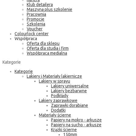
Klub detailera
Maszyna plus szkolenie
Pracownia
Promocje
Szkolenia
Voucher
Colourlock center
Współpraca
Oferta dla sklepu
Oferta dla studia i firm
Współpraca medialna
Kategorie
Kategorie
Lakiery i Materiały lakiernicze
Lakiery w sprayu
Lakiery uniwersalne
Lakiery bezbarwne
Podkłady
Lakiery zaprawkowe
Zaprawki dorabiane
Dodatki
Materiały ścierne
Papiery na mokro - arkusze
Papiery na sucho - arkusze
Krążki ścierne
150mm