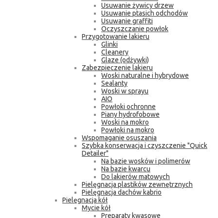
Usuwanie żywicy drzew
Usuwanie ptasich odchodów
Usuwanie graffiti
Oczyszczanie powłok
Przygotowanie lakieru
Glinki
Cleanery
Glaze (odżywki)
Zabezpieczenie lakieru
Woski naturalne i hybrydowe
Sealanty
Woski w sprayu
AIO
Powłoki ochronne
Piany hydrofobowe
Woski na mokro
Powłoki na mokro
Wspomaganie osuszania
Szybka konserwacja i czyszczenie "Quick
Detailer"
Na bazie wosków i polimerów
Na bazie kwarcu
Do lakierów matowych
Pielęgnacja plastików zewnętrznych
Pielęgnacja dachów kabrio
Pielęgnacja kół
Mycie kół
Preparaty kwasowe