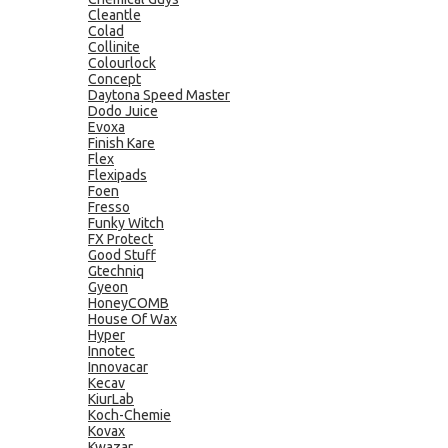
Cleantle
Colad
Collinite
Colourlock
Concept
Daytona Speed Master
Dodo Juice
Evoxa
Finish Kare
Flex
Flexipads
Foen
Fresso
Funky Witch
FX Protect
Good Stuff
Gtechniq
Gyeon
HoneyCOMB
House Of Wax
Hyper
Innotec
Innovacar
Kecav
KiurLab
Koch-Chemie
Kovax
Kwazar