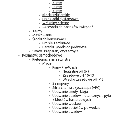
75mm
50mm
35mm
Klocki szlifierskie
Przekładki dystansowe
Włókniny ścierne
Akcesoria do zacieków i wtrąceń
Taśmy
Maskowanie
Środki do konserwacji
Profile zamknięte
Baranki i środki do podwozia
Smary i Preparaty czyszczące
Kosmetyki samochodowe
Pielęgnacja na zewnątrz
Mycie
Piany Pre-Wash
Neutralne pH 6-9
Zasadowe pH 10-13
Wysoko zasadowe pH >13
Szampony
Silna chemia czyszcząca (APC)
Usuwanie smoły i kleju
Usuwanie osadów metalicznych, pyłu
z klocków hamulcowych
Usuwanie wosków
Usuwanie zacieków po wodzie
Usuwanie owadów