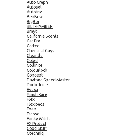
Auto Graph
Autosol
Autotriz
BenBow
BigBoi
BILT-HAMBER
Brayt
California Scents
Car Pro
Cartec
Chemical Guys
Cleantle
Colad
Collinite
Colourlock
Concept
Daytona Speed Master
Dodo Juice
Evoxa
Finish Kare
Flex
Flexipads
Foen
Fresso
Funky Witch
FX Protect
Good Stuff
Gtechniq