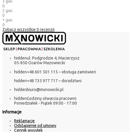
3 gwi.
0
2 gwi.
0
1 gwi.
0
Zobacz wszystkie
0
recenzji
hidden
ul. Podgrodzie 4, Macierzysz
05-850 Ożarów Mazowiecki
hidden
+48 601 501 115 – obsługa zamówień
hidden
+48 735 977 717 – doradztwo
hidden
biuro@mxnowicki.pl
hidden
Godziny otwarcia pracowni:
Poniedziałek - Piątek 09:00 - 17:00
Informacje
Reklamacje
Odstąpienie od umowy
Cennik wysyłek