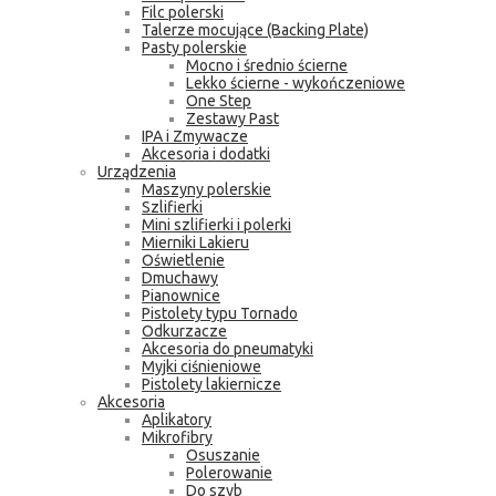
Filc polerski
Talerze mocujące (Backing Plate)
Pasty polerskie
Mocno i średnio ścierne
Lekko ścierne - wykończeniowe
One Step
Zestawy Past
IPA i Zmywacze
Akcesoria i dodatki
Urządzenia
Maszyny polerskie
Szlifierki
Mini szlifierki i polerki
Mierniki Lakieru
Oświetlenie
Dmuchawy
Pianownice
Pistolety typu Tornado
Odkurzacze
Akcesoria do pneumatyki
Myjki ciśnieniowe
Pistolety lakiernicze
Akcesoria
Aplikatory
Mikrofibry
Osuszanie
Polerowanie
Do szyb