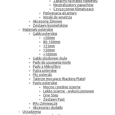
Zapachy na kratkę nawiewu
Neutralizatory zapachów
Czyszczenie Klimatyzacji
Pielęgnacja alcantary
Woski do wnętrza
Akcesoria Zimowe
Zestawy kosmetyków
Materiały polerskie
Gąbki polerskie
<50mm
80-100mm
135mm
150mm
>160mm
Gąbki stożkowe i kule
Pady do usuwania morki
Pady z Mikrofibry
Futra polerskie
Filc polerski
Talerze mocujące (Backing Plate)
Pasty polerskie
Mocno i średnio ścierne
Lekko ścierne - wykończeniowe
One Step
Zestawy Past
IPA i Zmywacze
Akcesoria i dodatki
Urządzenia