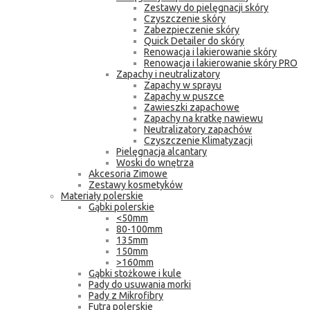
Zestawy do pielęgnacji skóry
Czyszczenie skóry
Zabezpieczenie skóry
Quick Detailer do skóry
Renowacja i lakierowanie skóry
Renowacja i lakierowanie skóry PRO
Zapachy i neutralizatory
Zapachy w sprayu
Zapachy w puszce
Zawieszki zapachowe
Zapachy na kratkę nawiewu
Neutralizatory zapachów
Czyszczenie Klimatyzacji
Pielęgnacja alcantary
Woski do wnętrza
Akcesoria Zimowe
Zestawy kosmetyków
Materiały polerskie
Gąbki polerskie
<50mm
80-100mm
135mm
150mm
>160mm
Gąbki stożkowe i kule
Pady do usuwania morki
Pady z Mikrofibry
Futra polerskie