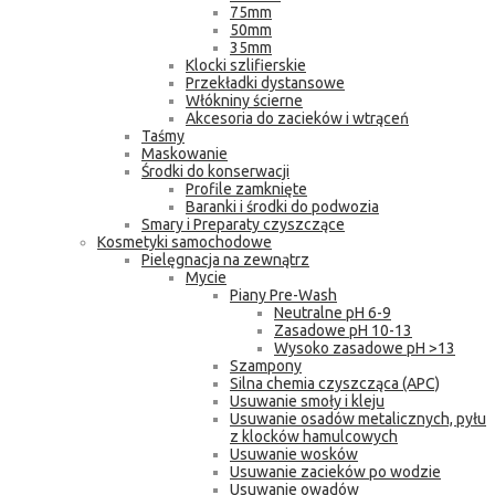
75mm
50mm
35mm
Klocki szlifierskie
Przekładki dystansowe
Włókniny ścierne
Akcesoria do zacieków i wtrąceń
Taśmy
Maskowanie
Środki do konserwacji
Profile zamknięte
Baranki i środki do podwozia
Smary i Preparaty czyszczące
Kosmetyki samochodowe
Pielęgnacja na zewnątrz
Mycie
Piany Pre-Wash
Neutralne pH 6-9
Zasadowe pH 10-13
Wysoko zasadowe pH >13
Szampony
Silna chemia czyszcząca (APC)
Usuwanie smoły i kleju
Usuwanie osadów metalicznych, pyłu
z klocków hamulcowych
Usuwanie wosków
Usuwanie zacieków po wodzie
Usuwanie owadów