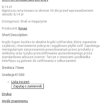
8,14 zł
Najniższa cena towaru w okresie 30 dni przed wprowadzeniem
obniżki:
8,14 zł
Dostępność:
Brak w magazynie
Producent:
Kovax
Short Description
Krążki Super Assilex to idealne krążki szlifierskie, które zapewnia
szybkość, równomierne pokrycie i wyjątkowo płytki szlif. Zapobiega
nieregularnym zarysowaniom powodowanym przez produkty z
włókniny oraz ryzyku przeszlifowania spowodowanego przez
standardowe arkusze ścierne. Tarcze z otworami i podkładka
interfejsu są gotowe do szlifowania z odkurzaniem.
Średnica 75mm
Gradacja K1500
Lista życzeń
Zapytaj o zamiennik
Drukuj
Wyślij znajomemu