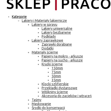
Kategorie
Lakiery i Materiały lakiernicze
Lakiery w sprayu
Lakiery uniwersalne
Lakiery bezbarwne
Podkłady
Lakiery zaprawkowe
Zaprawki dorabiane
Dodatki
Materiały ścierne
Papiery na mokro - arkusze
Papiery na sucho - arkusze
Krążki ścierne
150mm
75mm
50mm
35mm
Klocki szlifierskie
Przekładki dystansowe
Włókniny ścierne
Akcesoria do zacieków i wtrąceń
Taśmy
Maskowanie
Środki do konserwacji