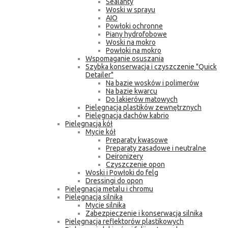
Sealanty
Woski w sprayu
AIO
Powłoki ochronne
Piany hydrofobowe
Woski na mokro
Powłoki na mokro
Wspomaganie osuszania
Szybka konserwacja i czyszczenie "Quick
Detailer"
Na bazie wosków i polimerów
Na bazie kwarcu
Do lakierów matowych
Pielęgnacja plastików zewnętrznych
Pielęgnacja dachów kabrio
Pielęgnacja kół
Mycie kół
Preparaty kwasowe
Preparaty zasadowe i neutralne
Deironizery
Czyszczenie opon
Woski i Powłoki do felg
Dressingi do opon
Pielęgnacja metalu i chromu
Pielęgnacja silnika
Mycie silnika
Zabezpieczenie i konserwacja silnika
Pielęgnacja reflektorów plastikowych