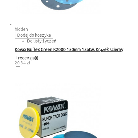
hidden
Dodaj do koszyka
Do listy życzeń
Kovax Buflex Green K2000 150mm 15otw. Krążek ścierny
1 recenzja(i)
20,34 zł