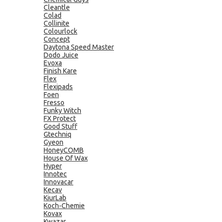
Cleantle
Colad
Collinite
Colourlock
Concept
Daytona Speed Master
Dodo Juice
Evoxa
Finish Kare
Flex
Flexipads
Foen
Fresso
Funky Witch
FX Protect
Good Stuff
Gtechniq
Gyeon
HoneyCOMB
House Of Wax
Hyper
Innotec
Innovacar
Kecav
KiurLab
Koch-Chemie
Kovax
Kwazar