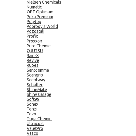
Nielsen Chemicals
Numatic
OPT Optimum
Poka Premium
Polytop
Poorboy's World
Pozostali
Profix
Proxxon
Pure Chemie
QJUTSU
Rain-X
Revive
Rupes
Santoemma
Scangrip
Scentway
Schuller
ShineMate
Shiny Garage
Soft99
Sonax
Tenzi
Tevo
Tuga Chemie
Ultracoat
ValetPro
Vasco