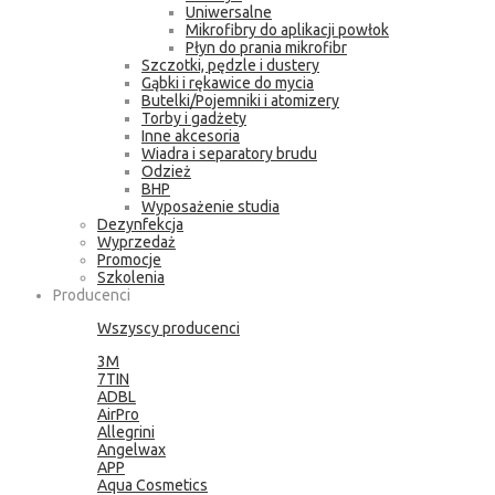
Uniwersalne
Mikrofibry do aplikacji powłok
Płyn do prania mikrofibr
Szczotki, pędzle i dustery
Gąbki i rękawice do mycia
Butelki/Pojemniki i atomizery
Torby i gadżety
Inne akcesoria
Wiadra i separatory brudu
Odzież
BHP
Wyposażenie studia
Dezynfekcja
Wyprzedaż
Promocje
Szkolenia
Producenci
Wszyscy producenci
3M
7TIN
ADBL
AirPro
Allegrini
Angelwax
APP
Aqua Cosmetics