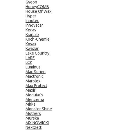
Gyeon
HoneyCOMB
House Of Wax
Hyper
Innotec
Innovacar
Kecav
KiurLab
Koch-Chemie
Kovax
Kwazar
Lake Country
LARE
LCK
Luminus
Mac Serien
Mactronic
Marolex
Max Protect
Maxifi
Meguiar's
Menzerna
Mirka
Monster Shine
Mothers
Murska
MX NOWICKI
Nextzett