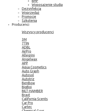
BHP
Wyposażenie studia
Dezynfekcja
Wyprzedaż
Promocje
Szkolenia
Producenci
Wszyscy producenci
3M
7TIN
ADBL
AirPro
Allegrini
Angelwax
APP
Aqua Cosmetics
Auto Graph
Autosol
Autotriz
BenBow
BigBoi
BILT-HAMBER
Brayt
California Scents
Car Pro
Cartec
Chemical Guys