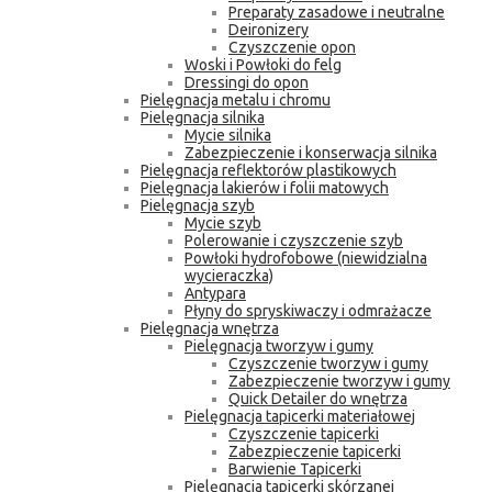
Preparaty zasadowe i neutralne
Deironizery
Czyszczenie opon
Woski i Powłoki do felg
Dressingi do opon
Pielęgnacja metalu i chromu
Pielęgnacja silnika
Mycie silnika
Zabezpieczenie i konserwacja silnika
Pielęgnacja reflektorów plastikowych
Pielęgnacja lakierów i folii matowych
Pielęgnacja szyb
Mycie szyb
Polerowanie i czyszczenie szyb
Powłoki hydrofobowe (niewidzialna
wycieraczka)
Antypara
Płyny do spryskiwaczy i odmrażacze
Pielęgnacja wnętrza
Pielęgnacja tworzyw i gumy
Czyszczenie tworzyw i gumy
Zabezpieczenie tworzyw i gumy
Quick Detailer do wnętrza
Pielęgnacja tapicerki materiałowej
Czyszczenie tapicerki
Zabezpieczenie tapicerki
Barwienie Tapicerki
Pielęgnacja tapicerki skórzanej