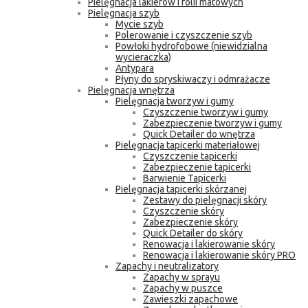
Pielęgnacja lakierów i folii matowych
Pielęgnacja szyb
Mycie szyb
Polerowanie i czyszczenie szyb
Powłoki hydrofobowe (niewidzialna
wycieraczka)
Antypara
Płyny do spryskiwaczy i odmrażacze
Pielęgnacja wnętrza
Pielęgnacja tworzyw i gumy
Czyszczenie tworzyw i gumy
Zabezpieczenie tworzyw i gumy
Quick Detailer do wnętrza
Pielęgnacja tapicerki materiałowej
Czyszczenie tapicerki
Zabezpieczenie tapicerki
Barwienie Tapicerki
Pielęgnacja tapicerki skórzanej
Zestawy do pielęgnacji skóry
Czyszczenie skóry
Zabezpieczenie skóry
Quick Detailer do skóry
Renowacja i lakierowanie skóry
Renowacja i lakierowanie skóry PRO
Zapachy i neutralizatory
Zapachy w sprayu
Zapachy w puszce
Zawieszki zapachowe