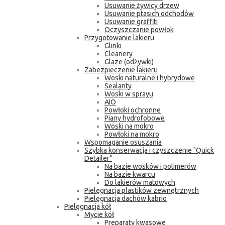
Usuwanie żywicy drzew
Usuwanie ptasich odchodów
Usuwanie graffiti
Oczyszczanie powłok
Przygotowanie lakieru
Glinki
Cleanery
Glaze (odżywki)
Zabezpieczenie lakieru
Woski naturalne i hybrydowe
Sealanty
Woski w sprayu
AIO
Powłoki ochronne
Piany hydrofobowe
Woski na mokro
Powłoki na mokro
Wspomaganie osuszania
Szybka konserwacja i czyszczenie "Quick
Detailer"
Na bazie wosków i polimerów
Na bazie kwarcu
Do lakierów matowych
Pielęgnacja plastików zewnętrznych
Pielęgnacja dachów kabrio
Pielęgnacja kół
Mycie kół
Preparaty kwasowe