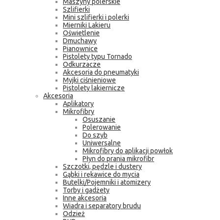
Maszyny polerskie
Szlifierki
Mini szlifierki i polerki
Mierniki Lakieru
Oświetlenie
Dmuchawy
Pianownice
Pistolety typu Tornado
Odkurzacze
Akcesoria do pneumatyki
Myjki ciśnieniowe
Pistolety lakiernicze
Akcesoria
Aplikatory
Mikrofibry
Osuszanie
Polerowanie
Do szyb
Uniwersalne
Mikrofibry do aplikacji powłok
Płyn do prania mikrofibr
Szczotki, pędzle i dustery
Gąbki i rękawice do mycia
Butelki/Pojemniki i atomizery
Torby i gadżety
Inne akcesoria
Wiadra i separatory brudu
Odzież