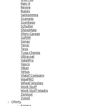
Rain-X
Revive
Rupes
Santoemma
Scangrip
Scentway
Schuller
ShineMate
Shiny Garage
Soft99
Sonax
Tenzi
Tevo
Tuga Chemie
Ultracoat
ValetPro
Vasco
Vikan
Virtus
Vlatof Company
WaxPRO
Wheel Woolies
Work Stuff
Work Stuff Wiadra
Zentool
Zymöl
Oferty
Kariera