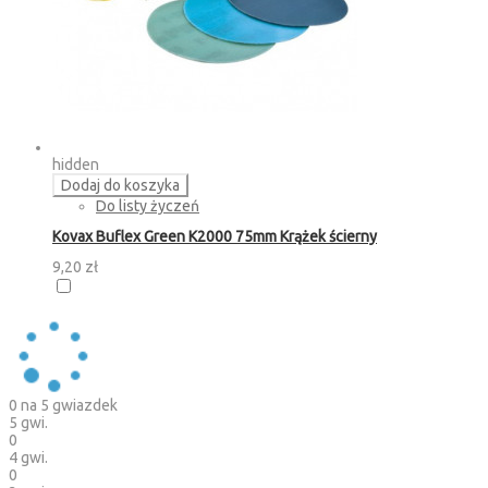
hidden
Dodaj do koszyka
Do listy życzeń
Kovax Buflex Green K2000 75mm Krążek ścierny
9,20 zł
0
na 5 gwiazdek
5 gwi.
0
4 gwi.
0