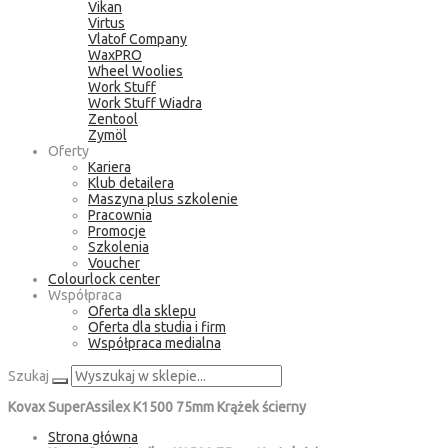
Vikan
Virtus
Vlatof Company
WaxPRO
Wheel Woolies
Work Stuff
Work Stuff Wiadra
Zentool
Zymöl
Oferty
Kariera
Klub detailera
Maszyna plus szkolenie
Pracownia
Promocje
Szkolenia
Voucher
Colourlock center
Współpraca
Oferta dla sklepu
Oferta dla studia i firm
Współpraca medialna
Szukaj
Kovax SuperAssilex K1500 75mm Krążek ścierny
Strona główna