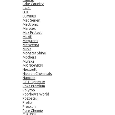
Lake Country
LARE
LCK
Luminus
Mac Serien
Mactronic
Marolex
Max Protect
Maxifi
Meguiar's
Menzerna
Mirka
Monster Shine
Mothers
Murska
MX NOWICKI
Nextzett
Nielsen Chemicals
Numatic
OPT Optimum
Poka Premium
Polytop
Poorboy's World
Pozostali
Profix
Proxxon
Pure Chemie
QJUTSU