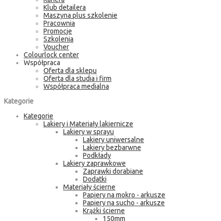
Klub detailera
Maszyna plus szkolenie
Pracownia
Promocje
Szkolenia
Voucher
Colourlock center
Współpraca
Oferta dla sklepu
Oferta dla studia i firm
Współpraca medialna
Kategorie
Kategorie
Lakiery i Materiały lakiernicze
Lakiery w sprayu
Lakiery uniwersalne
Lakiery bezbarwne
Podkłady
Lakiery zaprawkowe
Zaprawki dorabiane
Dodatki
Materiały ścierne
Papiery na mokro - arkusze
Papiery na sucho - arkusze
Krążki ścierne
150mm