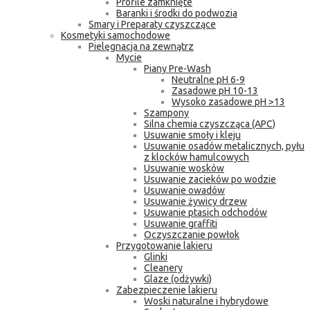
Profile zamknięte
Baranki i środki do podwozia
Smary i Preparaty czyszczące
Kosmetyki samochodowe
Pielęgnacja na zewnątrz
Mycie
Piany Pre-Wash
Neutralne pH 6-9
Zasadowe pH 10-13
Wysoko zasadowe pH >13
Szampony
Silna chemia czyszcząca (APC)
Usuwanie smoły i kleju
Usuwanie osadów metalicznych, pyłu
z klocków hamulcowych
Usuwanie wosków
Usuwanie zacieków po wodzie
Usuwanie owadów
Usuwanie żywicy drzew
Usuwanie ptasich odchodów
Usuwanie graffiti
Oczyszczanie powłok
Przygotowanie lakieru
Glinki
Cleanery
Glaze (odżywki)
Zabezpieczenie lakieru
Woski naturalne i hybrydowe