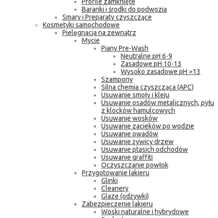
Profile zamknięte
Baranki i środki do podwozia
Smary i Preparaty czyszczące
Kosmetyki samochodowe
Pielęgnacja na zewnątrz
Mycie
Piany Pre-Wash
Neutralne pH 6-9
Zasadowe pH 10-13
Wysoko zasadowe pH >13
Szampony
Silna chemia czyszcząca (APC)
Usuwanie smoły i kleju
Usuwanie osadów metalicznych, pyłu
z klocków hamulcowych
Usuwanie wosków
Usuwanie zacieków po wodzie
Usuwanie owadów
Usuwanie żywicy drzew
Usuwanie ptasich odchodów
Usuwanie graffiti
Oczyszczanie powłok
Przygotowanie lakieru
Glinki
Cleanery
Glaze (odżywki)
Zabezpieczenie lakieru
Woski naturalne i hybrydowe