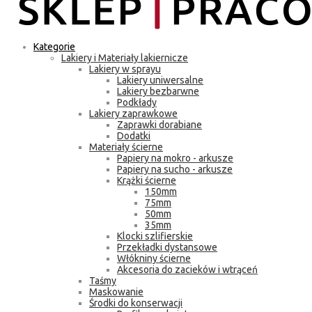
Kategorie
Lakiery i Materiały lakiernicze
Lakiery w sprayu
Lakiery uniwersalne
Lakiery bezbarwne
Podkłady
Lakiery zaprawkowe
Zaprawki dorabiane
Dodatki
Materiały ścierne
Papiery na mokro - arkusze
Papiery na sucho - arkusze
Krążki ścierne
150mm
75mm
50mm
35mm
Klocki szlifierskie
Przekładki dystansowe
Włókniny ścierne
Akcesoria do zacieków i wtrąceń
Taśmy
Maskowanie
Środki do konserwacji