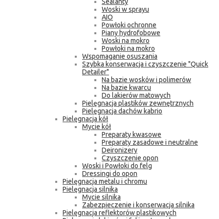
Sealanty
Woski w sprayu
AIO
Powłoki ochronne
Piany hydrofobowe
Woski na mokro
Powłoki na mokro
Wspomaganie osuszania
Szybka konserwacja i czyszczenie "Quick
Detailer"
Na bazie wosków i polimerów
Na bazie kwarcu
Do lakierów matowych
Pielęgnacja plastików zewnętrznych
Pielęgnacja dachów kabrio
Pielęgnacja kół
Mycie kół
Preparaty kwasowe
Preparaty zasadowe i neutralne
Deironizery
Czyszczenie opon
Woski i Powłoki do felg
Dressingi do opon
Pielęgnacja metalu i chromu
Pielęgnacja silnika
Mycie silnika
Zabezpieczenie i konserwacja silnika
Pielęgnacja reflektorów plastikowych