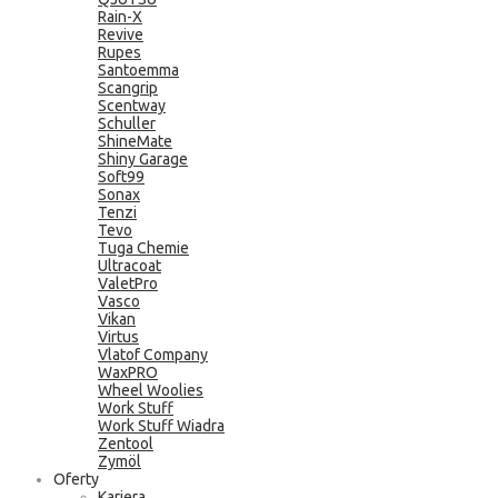
Rain-X
Revive
Rupes
Santoemma
Scangrip
Scentway
Schuller
ShineMate
Shiny Garage
Soft99
Sonax
Tenzi
Tevo
Tuga Chemie
Ultracoat
ValetPro
Vasco
Vikan
Virtus
Vlatof Company
WaxPRO
Wheel Woolies
Work Stuff
Work Stuff Wiadra
Zentool
Zymöl
Oferty
Kariera