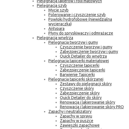
Pielęgnacja lakierów i folii matowych
Pielęgnacja szyb
Mycie szyb
Polerowanie i czyszczenie szyb
Powłoki hydrofobowe (niewidzialna
wycieraczka)
Antypara
Płyny do spryskiwaczy i odmrażacze
Pielęgnacja wnętrza
Pielęgnacja tworzyw i gumy
Czyszczenie tworzyw i gumy
Zabezpieczenie tworzyw i gumy
Quick Detailer do wnętrza
Pielęgnacja tapicerki materiałowej
Czyszczenie tapicerki
Zabezpieczenie tapicerki
Barwienie Tapicerki
Pielęgnacja tapicerki skórzanej
Zestawy do pielęgnacji skóry
Czyszczenie skóry
Zabezpieczenie skóry
Quick Detailer do skóry
Renowacja i lakierowanie skóry
Renowacja i lakierowanie skóry PRO
Zapachy i neutralizatory
Zapachy w sprayu
Zapachy w puszce
Zawieszki zapachowe