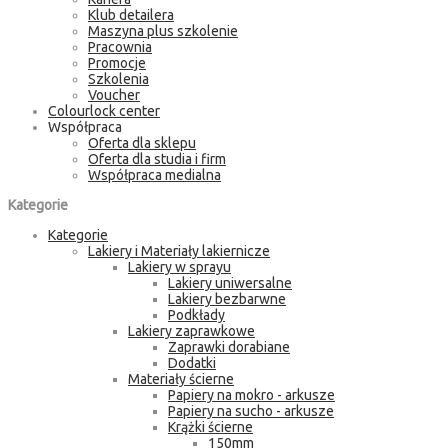
Klub detailera
Maszyna plus szkolenie
Pracownia
Promocje
Szkolenia
Voucher
Colourlock center
Współpraca
Oferta dla sklepu
Oferta dla studia i firm
Współpraca medialna
Kategorie
Kategorie
Lakiery i Materiały lakiernicze
Lakiery w sprayu
Lakiery uniwersalne
Lakiery bezbarwne
Podkłady
Lakiery zaprawkowe
Zaprawki dorabiane
Dodatki
Materiały ścierne
Papiery na mokro - arkusze
Papiery na sucho - arkusze
Krążki ścierne
150mm