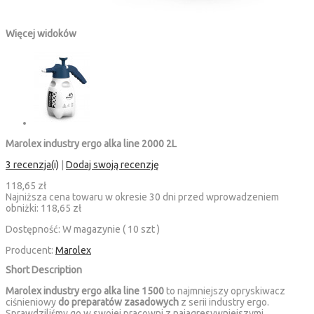
Więcej widoków
Marolex industry ergo alka line 2000 2L
3 recenzja(i)
|
Dodaj swoją recenzję
118,65 zł
Najniższa cena towaru w okresie 30 dni przed wprowadzeniem
obniżki:
118,65 zł
Dostępność:
W magazynie ( 10 szt )
Producent:
Marolex
Short Description
Marolex industry ergo alka line 1500
to najmniejszy opryskiwacz
ciśnieniowy
do preparatów zasadowych
z serii industry ergo.
Sprawdziliśmy go w swojej pracowni z najagresywniejszymi