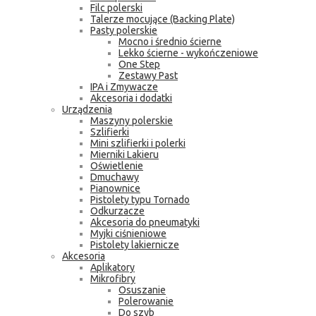
Filc polerski
Talerze mocujące (Backing Plate)
Pasty polerskie
Mocno i średnio ścierne
Lekko ścierne - wykończeniowe
One Step
Zestawy Past
IPA i Zmywacze
Akcesoria i dodatki
Urządzenia
Maszyny polerskie
Szlifierki
Mini szlifierki i polerki
Mierniki Lakieru
Oświetlenie
Dmuchawy
Pianownice
Pistolety typu Tornado
Odkurzacze
Akcesoria do pneumatyki
Myjki ciśnieniowe
Pistolety lakiernicze
Akcesoria
Aplikatory
Mikrofibry
Osuszanie
Polerowanie
Do szyb