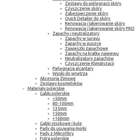
Zestawy do pielęgnacji skóry
Czyszczenie skóry
Zabezpieczenie skóry
Quick Detailer do skóry
Renowacja i lakierowanie skóry
Renowacja i lakierowanie skóry PRO
Zapachy i neutralizatory
Zapachy w sprayu
Zapachy w puszce
Zawieszki zapachowe
Zapachy na kratkę nawiewu
Neutralizatory zapachów
Czyszczenie Klimatyzacji
Pielęgnacja alcantary
Woski do wnętrza
Akcesoria Zimowe
Zestawy kosmetyków
Materiały polerskie
Gąbki polerskie
<50mm
80-100mm
135mm
150mm
>160mm
Gąbki stożkowe i kule
Pady do usuwania morki
Pady z Mikrofibry
Futra polerskie