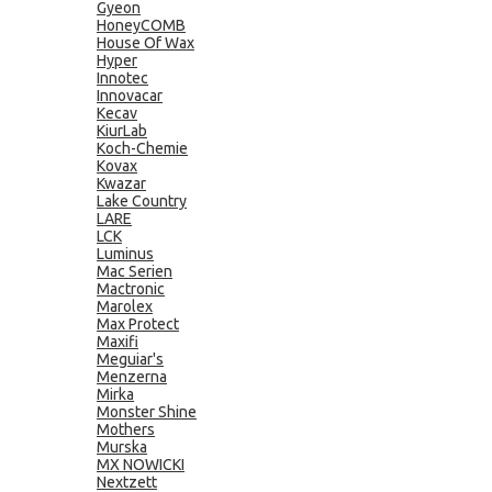
Gyeon
HoneyCOMB
House Of Wax
Hyper
Innotec
Innovacar
Kecav
KiurLab
Koch-Chemie
Kovax
Kwazar
Lake Country
LARE
LCK
Luminus
Mac Serien
Mactronic
Marolex
Max Protect
Maxifi
Meguiar's
Menzerna
Mirka
Monster Shine
Mothers
Murska
MX NOWICKI
Nextzett