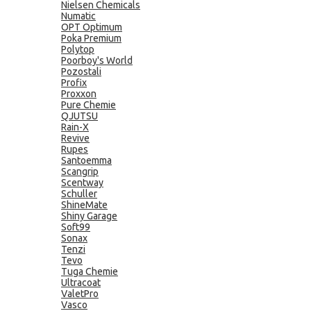
Nielsen Chemicals
Numatic
OPT Optimum
Poka Premium
Polytop
Poorboy's World
Pozostali
Profix
Proxxon
Pure Chemie
QJUTSU
Rain-X
Revive
Rupes
Santoemma
Scangrip
Scentway
Schuller
ShineMate
Shiny Garage
Soft99
Sonax
Tenzi
Tevo
Tuga Chemie
Ultracoat
ValetPro
Vasco