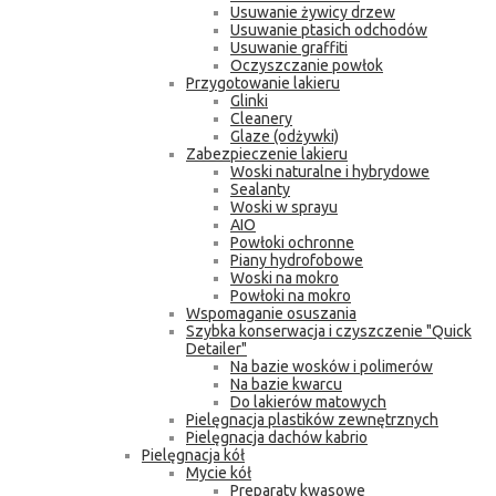
Usuwanie żywicy drzew
Usuwanie ptasich odchodów
Usuwanie graffiti
Oczyszczanie powłok
Przygotowanie lakieru
Glinki
Cleanery
Glaze (odżywki)
Zabezpieczenie lakieru
Woski naturalne i hybrydowe
Sealanty
Woski w sprayu
AIO
Powłoki ochronne
Piany hydrofobowe
Woski na mokro
Powłoki na mokro
Wspomaganie osuszania
Szybka konserwacja i czyszczenie "Quick
Detailer"
Na bazie wosków i polimerów
Na bazie kwarcu
Do lakierów matowych
Pielęgnacja plastików zewnętrznych
Pielęgnacja dachów kabrio
Pielęgnacja kół
Mycie kół
Preparaty kwasowe