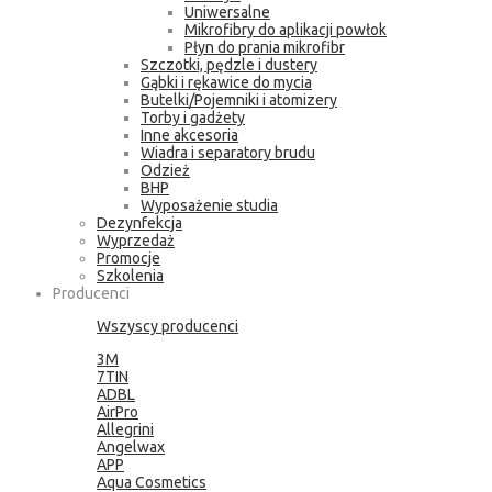
Uniwersalne
Mikrofibry do aplikacji powłok
Płyn do prania mikrofibr
Szczotki, pędzle i dustery
Gąbki i rękawice do mycia
Butelki/Pojemniki i atomizery
Torby i gadżety
Inne akcesoria
Wiadra i separatory brudu
Odzież
BHP
Wyposażenie studia
Dezynfekcja
Wyprzedaż
Promocje
Szkolenia
Producenci
Wszyscy producenci
3M
7TIN
ADBL
AirPro
Allegrini
Angelwax
APP
Aqua Cosmetics