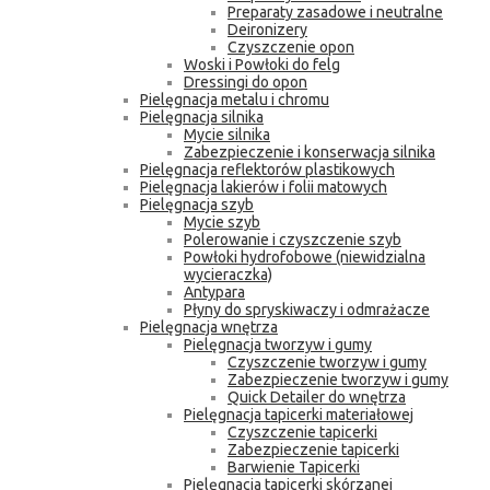
Preparaty zasadowe i neutralne
Deironizery
Czyszczenie opon
Woski i Powłoki do felg
Dressingi do opon
Pielęgnacja metalu i chromu
Pielęgnacja silnika
Mycie silnika
Zabezpieczenie i konserwacja silnika
Pielęgnacja reflektorów plastikowych
Pielęgnacja lakierów i folii matowych
Pielęgnacja szyb
Mycie szyb
Polerowanie i czyszczenie szyb
Powłoki hydrofobowe (niewidzialna
wycieraczka)
Antypara
Płyny do spryskiwaczy i odmrażacze
Pielęgnacja wnętrza
Pielęgnacja tworzyw i gumy
Czyszczenie tworzyw i gumy
Zabezpieczenie tworzyw i gumy
Quick Detailer do wnętrza
Pielęgnacja tapicerki materiałowej
Czyszczenie tapicerki
Zabezpieczenie tapicerki
Barwienie Tapicerki
Pielęgnacja tapicerki skórzanej