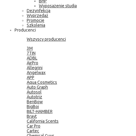
BHP
Wyposażenie studia
Dezynfekcja
Wyprzedaż
Promocje
Szkolenia
Producenci
Wszyscy producenci
3M
7TIN
ADBL
AirPro
Allegrini
Angelwax
APP
Aqua Cosmetics
Auto Graph
Autosol
Autotriz
BenBow
BigBoi
BILT-HAMBER
Brayt
California Scents
Car Pro
Cartec
Chemical Guys