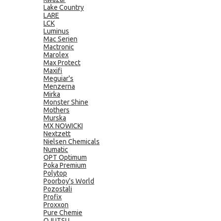
Lake Country
LARE
LCK
Luminus
Mac Serien
Mactronic
Marolex
Max Protect
Maxifi
Meguiar's
Menzerna
Mirka
Monster Shine
Mothers
Murska
MX NOWICKI
Nextzett
Nielsen Chemicals
Numatic
OPT Optimum
Poka Premium
Polytop
Poorboy's World
Pozostali
Profix
Proxxon
Pure Chemie
QJUTSU