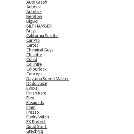
Auto Graph
Autosol
Autotriz
BenBow
BigBoi
BILT-HAMBER
Brayt
California Scents
Car Pro
Cartec
Chemical Guys
Cleantle
Colad
Collinite
Colourlock
Concept
Daytona Speed Master
Dodo Juice
Evoxa
Finish Kare
Flex
Flexipads
Foen
Fresso
Funky Witch
FX Protect
Good Stuff
Gtechniq