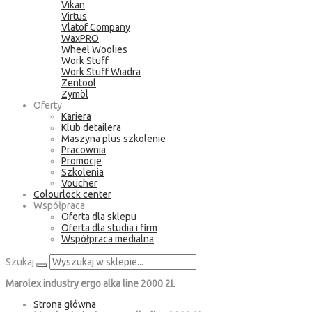
Vikan
Virtus
Vlatof Company
WaxPRO
Wheel Woolies
Work Stuff
Work Stuff Wiadra
Zentool
Zymöl
Oferty
Kariera
Klub detailera
Maszyna plus szkolenie
Pracownia
Promocje
Szkolenia
Voucher
Colourlock center
Współpraca
Oferta dla sklepu
Oferta dla studia i firm
Współpraca medialna
Szukaj
Marolex industry ergo alka line 2000 2L
Strona główna