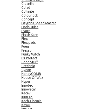
Cleantle
Colad
Collinite
Colourlock
Concept
Daytona Speed Master
Dodo Juice
Evoxa
Finish Kare
Flex
Flexipads
Foen
Fresso
Funky Witch
FX Protect
Good Stuff
Gtechniq
Gyeon
HoneyCOMB
House Of Wax
Hyper
Innotec
Innovacar
Kecav
KiurLab
Koch-Chemie
Kovax
Kwazar