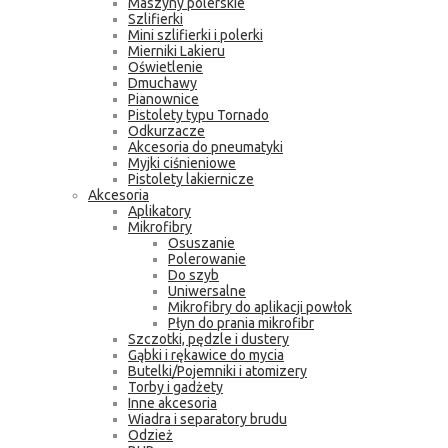
Maszyny polerskie
Szlifierki
Mini szlifierki i polerki
Mierniki Lakieru
Oświetlenie
Dmuchawy
Pianownice
Pistolety typu Tornado
Odkurzacze
Akcesoria do pneumatyki
Myjki ciśnieniowe
Pistolety lakiernicze
Akcesoria
Aplikatory
Mikrofibry
Osuszanie
Polerowanie
Do szyb
Uniwersalne
Mikrofibry do aplikacji powłok
Płyn do prania mikrofibr
Szczotki, pędzle i dustery
Gąbki i rękawice do mycia
Butelki/Pojemniki i atomizery
Torby i gadżety
Inne akcesoria
Wiadra i separatory brudu
Odzież