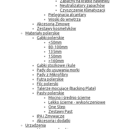
Zapachy na kratkę nawiewu
Neutralizatory zapachów
Czyszczenie Klimatyzacji
Pielęgnacja alcantary
Woski do wnętrza
Akcesoria Zimowe
Zestawy kosmetyków
Materiały polerskie
Gąbki polerskie
<50mm
80-100mm
135mm
150mm
>160mm
Gąbki stożkowe i kule
Pady do usuwania morki
Pady z Mikrofibry
Futra polerskie
Filc polerski
Talerze mocujące (Backing Plate)
Pasty polerskie
Mocno i średnio ścierne
Lekko ścierne - wykończeniowe
One Step
Zestawy Past
IPA i Zmywacze
Akcesoria i dodatki
Urządzenia