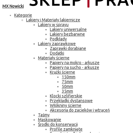
MX Nowicki
Kategorie
Lakiery i Materiały lakiernicze
Lakiery w sprayu
Lakiery uniwersalne
Lakiery bezbarwne
Podkłady
Lakiery zaprawkowe
Zaprawki dorabiane
Dodatki
Materiały ścierne
Papiery na mokro - arkusze
Papiery na sucho - arkusze
Krążki ścierne
150mm
75mm
50mm
35mm
Klocki szlifierskie
Przekładki dystansowe
Włókniny ścierne
Akcesoria do zacieków i wtrąceń
Taśmy
Maskowanie
Środki do konserwacji
Profile zamknięte