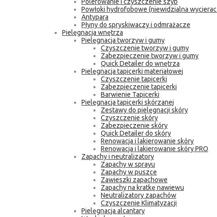
Polerowanie i czyszczenie szyb
Powłoki hydrofobowe (niewidzialna wycierac
Antypara
Płyny do spryskiwaczy i odmrażacze
Pielęgnacja wnętrza
Pielęgnacja tworzyw i gumy
Czyszczenie tworzyw i gumy
Zabezpieczenie tworzyw i gumy
Quick Detailer do wnętrza
Pielęgnacja tapicerki materiałowej
Czyszczenie tapicerki
Zabezpieczenie tapicerki
Barwienie Tapicerki
Pielęgnacja tapicerki skórzanej
Zestawy do pielęgnacji skóry
Czyszczenie skóry
Zabezpieczenie skóry
Quick Detailer do skóry
Renowacja i lakierowanie skóry
Renowacja i lakierowanie skóry PRO
Zapachy i neutralizatory
Zapachy w sprayu
Zapachy w puszce
Zawieszki zapachowe
Zapachy na kratkę nawiewu
Neutralizatory zapachów
Czyszczenie Klimatyzacji
Pielęgnacja alcantary