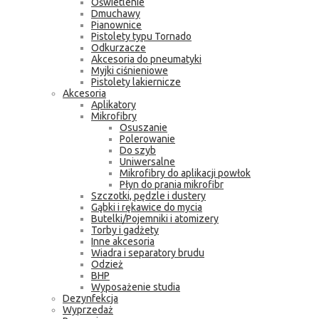
Oświetlenie
Dmuchawy
Pianownice
Pistolety typu Tornado
Odkurzacze
Akcesoria do pneumatyki
Myjki ciśnieniowe
Pistolety lakiernicze
Akcesoria
Aplikatory
Mikrofibry
Osuszanie
Polerowanie
Do szyb
Uniwersalne
Mikrofibry do aplikacji powłok
Płyn do prania mikrofibr
Szczotki, pędzle i dustery
Gąbki i rękawice do mycia
Butelki/Pojemniki i atomizery
Torby i gadżety
Inne akcesoria
Wiadra i separatory brudu
Odzież
BHP
Wyposażenie studia
Dezynfekcja
Wyprzedaż