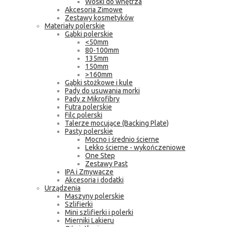
Woski do wnętrza
Akcesoria Zimowe
Zestawy kosmetyków
Materiały polerskie
Gąbki polerskie
<50mm
80-100mm
135mm
150mm
>160mm
Gąbki stożkowe i kule
Pady do usuwania morki
Pady z Mikrofibry
Futra polerskie
Filc polerski
Talerze mocujące (Backing Plate)
Pasty polerskie
Mocno i średnio ścierne
Lekko ścierne - wykończeniowe
One Step
Zestawy Past
IPA i Zmywacze
Akcesoria i dodatki
Urządzenia
Maszyny polerskie
Szlifierki
Mini szlifierki i polerki
Mierniki Lakieru