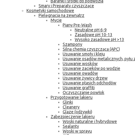
Baranki i środki do podwozia
Smary i Preparaty czyszczące
Kosmetyki samochodowe
Pielęgnacja na zewnątrz
Mycie
Piany Pre-Wash
Neutralne pH 6-9
Zasadowe pH 10-13
Wysoko zasadowe pH >13
Szampony
Silna chemia czyszcząca (APC)
Usuwanie smoły i kleju
Usuwanie osadów metalicznych, pyłu
Usuwanie wosków
Usuwanie zacieków po wodzie
Usuwanie owadów
Usuwanie żywicy drzew
Usuwanie ptasich odchodów
Usuwanie graffiti
Oczyszczanie powłok
Przygotowanie lakieru
Glinki
Cleanery
Glaze (odżywki)
Zabezpieczenie lakieru
Woski naturalne i hybrydowe
Sealanty
Woski w sprayu