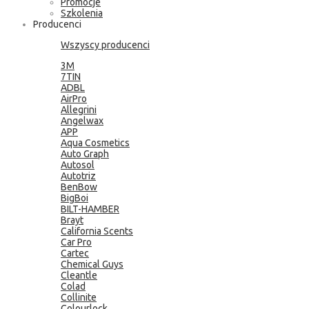
Promocje
Szkolenia
Producenci
Wszyscy producenci
3M
7TIN
ADBL
AirPro
Allegrini
Angelwax
APP
Aqua Cosmetics
Auto Graph
Autosol
Autotriz
BenBow
BigBoi
BILT-HAMBER
Brayt
California Scents
Car Pro
Cartec
Chemical Guys
Cleantle
Colad
Collinite
Colourlock