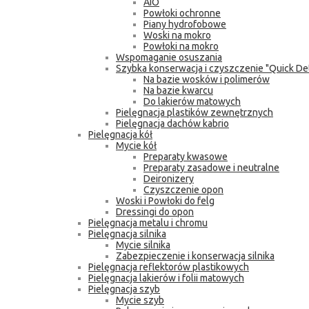
AIO
Powłoki ochronne
Piany hydrofobowe
Woski na mokro
Powłoki na mokro
Wspomaganie osuszania
Szybka konserwacja i czyszczenie "Quick Det
Na bazie wosków i polimerów
Na bazie kwarcu
Do lakierów matowych
Pielęgnacja plastików zewnętrznych
Pielęgnacja dachów kabrio
Pielęgnacja kół
Mycie kół
Preparaty kwasowe
Preparaty zasadowe i neutralne
Deironizery
Czyszczenie opon
Woski i Powłoki do felg
Dressingi do opon
Pielęgnacja metalu i chromu
Pielęgnacja silnika
Mycie silnika
Zabezpieczenie i konserwacja silnika
Pielęgnacja reflektorów plastikowych
Pielęgnacja lakierów i folii matowych
Pielęgnacja szyb
Mycie szyb