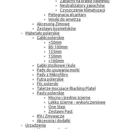
Zapachy na kratkę nawiewu
Neutralizatory zapachów
Czyszczenie Klimatyzacji
Pielęgnacja alcantary
Woski do wnętrza
Akcesoria Zimowe
Zestawy kosmetyków
Materiały polerskie
Gąbki polerskie
<50mm
80-100mm
135mm
150mm
>160mm
Gąbki stożkowe i kule
Pady do usuwania morki
Pady z Mikrofibry
Futra polerskie
Filc polerski
Talerze mocujące (Backing Plate)
Pasty polerskie
Mocno i średnio ścierne
Lekko ścierne - wykończeniowe
One Step
Zestawy Past
IPA i Zmywacze
Akcesoria i dodatki
Urządzenia