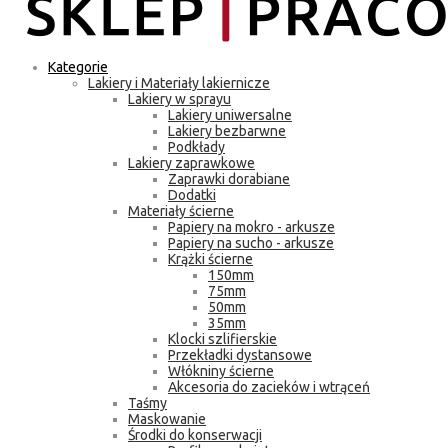
Kategorie
Lakiery i Materiały lakiernicze
Lakiery w sprayu
Lakiery uniwersalne
Lakiery bezbarwne
Podkłady
Lakiery zaprawkowe
Zaprawki dorabiane
Dodatki
Materiały ścierne
Papiery na mokro - arkusze
Papiery na sucho - arkusze
Krążki ścierne
150mm
75mm
50mm
35mm
Klocki szlifierskie
Przekładki dystansowe
Włókniny ścierne
Akcesoria do zacieków i wtrąceń
Taśmy
Maskowanie
Środki do konserwacji