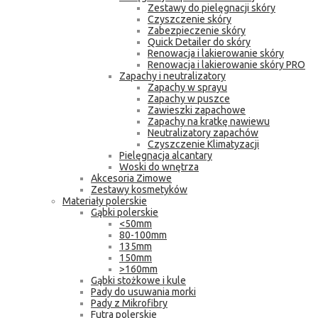
Zestawy do pielęgnacji skóry
Czyszczenie skóry
Zabezpieczenie skóry
Quick Detailer do skóry
Renowacja i lakierowanie skóry
Renowacja i lakierowanie skóry PRO
Zapachy i neutralizatory
Zapachy w sprayu
Zapachy w puszce
Zawieszki zapachowe
Zapachy na kratkę nawiewu
Neutralizatory zapachów
Czyszczenie Klimatyzacji
Pielęgnacja alcantary
Woski do wnętrza
Akcesoria Zimowe
Zestawy kosmetyków
Materiały polerskie
Gąbki polerskie
<50mm
80-100mm
135mm
150mm
>160mm
Gąbki stożkowe i kule
Pady do usuwania morki
Pady z Mikrofibry
Futra polerskie