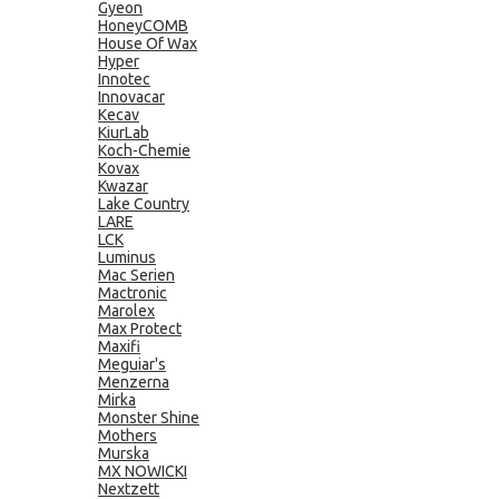
Gyeon
HoneyCOMB
House Of Wax
Hyper
Innotec
Innovacar
Kecav
KiurLab
Koch-Chemie
Kovax
Kwazar
Lake Country
LARE
LCK
Luminus
Mac Serien
Mactronic
Marolex
Max Protect
Maxifi
Meguiar's
Menzerna
Mirka
Monster Shine
Mothers
Murska
MX NOWICKI
Nextzett