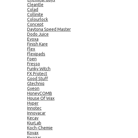
Cleantle
Colad
Collinite
Colourlock
Concept
Daytona Speed Master
Dodo Juice
Evoxa
Finish Kare
Flex
Flexipads
Foen
Fresso
Funky Witch
FX Protect
Good Stuff
Gtechniq
Gyeon
HoneyCOMB
House Of Wax
Hyper
Innotec
Innovacar
Kecav
KiurLab
Koch-Chemie
Kovax
Kwazar