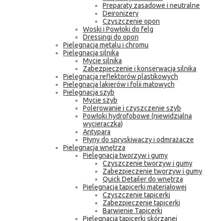
Preparaty zasadowe i neutralne
Deironizery
Czyszczenie opon
Woski i Powłoki do felg
Dressingi do opon
Pielęgnacja metalu i chromu
Pielęgnacja silnika
Mycie silnika
Zabezpieczenie i konserwacja silnika
Pielęgnacja reflektorów plastikowych
Pielęgnacja lakierów i folii matowych
Pielęgnacja szyb
Mycie szyb
Polerowanie i czyszczenie szyb
Powłoki hydrofobowe (niewidzialna
wycieraczka)
Antypara
Płyny do spryskiwaczy i odmrażacze
Pielęgnacja wnętrza
Pielęgnacja tworzyw i gumy
Czyszczenie tworzyw i gumy
Zabezpieczenie tworzyw i gumy
Quick Detailer do wnętrza
Pielęgnacja tapicerki materiałowej
Czyszczenie tapicerki
Zabezpieczenie tapicerki
Barwienie Tapicerki
Pielęgnacja tapicerki skórzanej