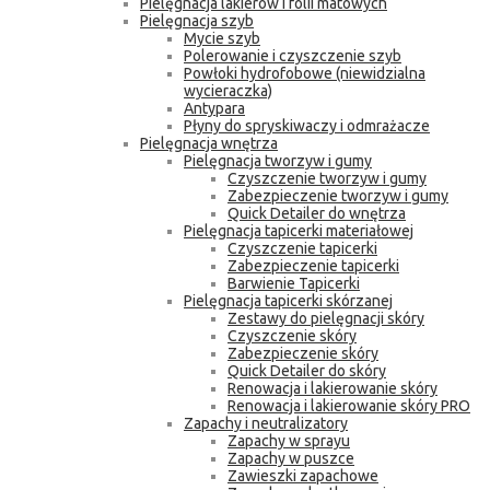
Pielęgnacja lakierów i folii matowych
Pielęgnacja szyb
Mycie szyb
Polerowanie i czyszczenie szyb
Powłoki hydrofobowe (niewidzialna
wycieraczka)
Antypara
Płyny do spryskiwaczy i odmrażacze
Pielęgnacja wnętrza
Pielęgnacja tworzyw i gumy
Czyszczenie tworzyw i gumy
Zabezpieczenie tworzyw i gumy
Quick Detailer do wnętrza
Pielęgnacja tapicerki materiałowej
Czyszczenie tapicerki
Zabezpieczenie tapicerki
Barwienie Tapicerki
Pielęgnacja tapicerki skórzanej
Zestawy do pielęgnacji skóry
Czyszczenie skóry
Zabezpieczenie skóry
Quick Detailer do skóry
Renowacja i lakierowanie skóry
Renowacja i lakierowanie skóry PRO
Zapachy i neutralizatory
Zapachy w sprayu
Zapachy w puszce
Zawieszki zapachowe