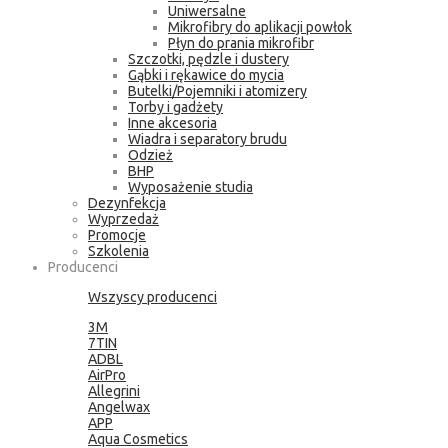
Uniwersalne
Mikrofibry do aplikacji powłok
Płyn do prania mikrofibr
Szczotki, pędzle i dustery
Gąbki i rękawice do mycia
Butelki/Pojemniki i atomizery
Torby i gadżety
Inne akcesoria
Wiadra i separatory brudu
Odzież
BHP
Wyposażenie studia
Dezynfekcja
Wyprzedaż
Promocje
Szkolenia
Producenci
Wszyscy producenci
3M
7TIN
ADBL
AirPro
Allegrini
Angelwax
APP
Aqua Cosmetics