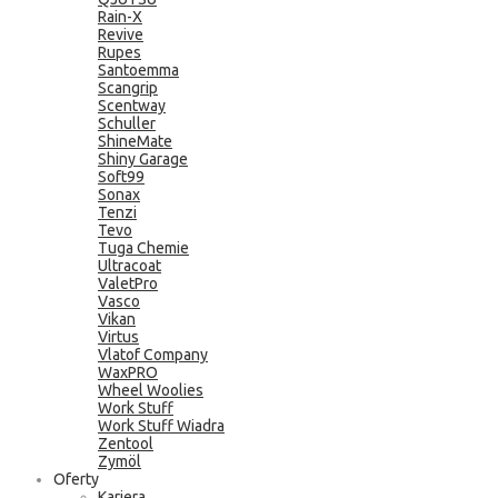
Rain-X
Revive
Rupes
Santoemma
Scangrip
Scentway
Schuller
ShineMate
Shiny Garage
Soft99
Sonax
Tenzi
Tevo
Tuga Chemie
Ultracoat
ValetPro
Vasco
Vikan
Virtus
Vlatof Company
WaxPRO
Wheel Woolies
Work Stuff
Work Stuff Wiadra
Zentool
Zymöl
Oferty
Kariera