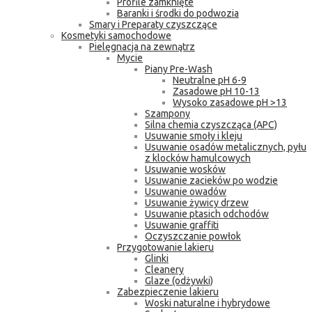
Profile zamknięte
Baranki i środki do podwozia
Smary i Preparaty czyszczące
Kosmetyki samochodowe
Pielęgnacja na zewnątrz
Mycie
Piany Pre-Wash
Neutralne pH 6-9
Zasadowe pH 10-13
Wysoko zasadowe pH >13
Szampony
Silna chemia czyszcząca (APC)
Usuwanie smoły i kleju
Usuwanie osadów metalicznych, pyłu
z klocków hamulcowych
Usuwanie wosków
Usuwanie zacieków po wodzie
Usuwanie owadów
Usuwanie żywicy drzew
Usuwanie ptasich odchodów
Usuwanie graffiti
Oczyszczanie powłok
Przygotowanie lakieru
Glinki
Cleanery
Glaze (odżywki)
Zabezpieczenie lakieru
Woski naturalne i hybrydowe