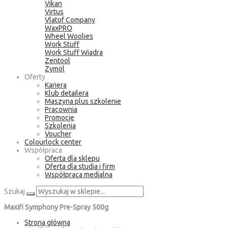
Vikan
Virtus
Vlatof Company
WaxPRO
Wheel Woolies
Work Stuff
Work Stuff Wiadra
Zentool
Zymöl
Oferty
Kariera
Klub detailera
Maszyna plus szkolenie
Pracownia
Promocje
Szkolenia
Voucher
Colourlock center
Współpraca
Oferta dla sklepu
Oferta dla studia i firm
Współpraca medialna
Szukaj
Maxifi Symphony Pre-Spray 500g
Strona główna