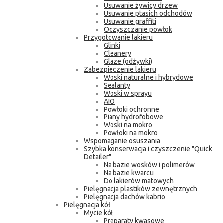
Usuwanie żywicy drzew
Usuwanie ptasich odchodów
Usuwanie graffiti
Oczyszczanie powłok
Przygotowanie lakieru
Glinki
Cleanery
Glaze (odżywki)
Zabezpieczenie lakieru
Woski naturalne i hybrydowe
Sealanty
Woski w sprayu
AIO
Powłoki ochronne
Piany hydrofobowe
Woski na mokro
Powłoki na mokro
Wspomaganie osuszania
Szybka konserwacja i czyszczenie "Quick
Detailer"
Na bazie wosków i polimerów
Na bazie kwarcu
Do lakierów matowych
Pielęgnacja plastików zewnętrznych
Pielęgnacja dachów kabrio
Pielęgnacja kół
Mycie kół
Preparaty kwasowe