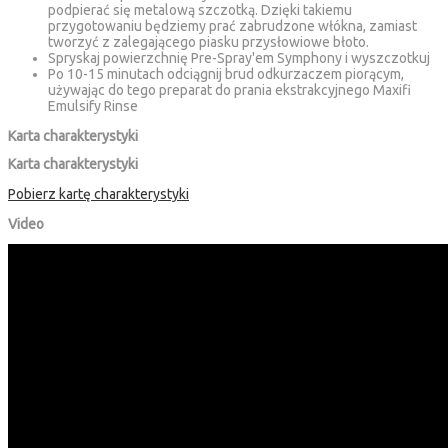
podpierać się metalową szczotką. Dzięki takiemu
przygotowaniu będziemy prać zabrudzone włókna, zamiast
tworzyć z zalegającego piasku przysłowiowe błoto.
Spryskaj powierzchnię Pre-Spray'em Symphony i wyszczotkuj
Po 10-15 minutach odciągnij brud odkurzaczem piorącym,
używając do tego preparat do prania ekstrakcyjnego Maxifi
Emulsify Rinse
Karta charakterystyki
Karta charakterystyki
Pobierz kartę charakterystyki
Video