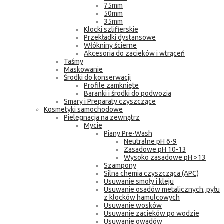
75mm
50mm
35mm
Klocki szlifierskie
Przekładki dystansowe
Włókniny ścierne
Akcesoria do zacieków i wtrąceń
Taśmy
Maskowanie
Środki do konserwacji
Profile zamknięte
Baranki i środki do podwozia
Smary i Preparaty czyszczące
Kosmetyki samochodowe
Pielęgnacja na zewnątrz
Mycie
Piany Pre-Wash
Neutralne pH 6-9
Zasadowe pH 10-13
Wysoko zasadowe pH >13
Szampony
Silna chemia czyszcząca (APC)
Usuwanie smoły i kleju
Usuwanie osadów metalicznych, pyłu
z klocków hamulcowych
Usuwanie wosków
Usuwanie zacieków po wodzie
Usuwanie owadów