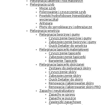
Pielęgnacja lakierów i folii matowych
Pielęgnacja szyb
Mycie szyb
Polerowanie i czyszczenie szyb
Powłoki hydrofobowe (niewidzialna
wycieraczka)
Antypara
Płyny do spryskiwaczy i odmrażacze
Pielęgnacja wnętrza
Pielęgnacja tworzyw i gumy
Czyszczenie tworzyw i gumy
Zabezpieczenie tworzyw i gumy
Quick Detailer do wnętrza
Pielęgnacja tapicerki materiałowej
Czyszczenie tapicerki
Zabezpieczenie tapicerki
Barwienie Tapicerki
Pielęgnacja tapicerki skórzanej
Zestawy do pielęgnacji skóry
Czyszczenie skóry
Zabezpieczenie skóry
Quick Detailer do skóry
Renowacja i lakierowanie skóry
Renowacja i lakierowanie skóry PRO
Zapachy i neutralizatory
Zapachy w sprayu
Zapachy w puszce
Zawieszki zapachowe