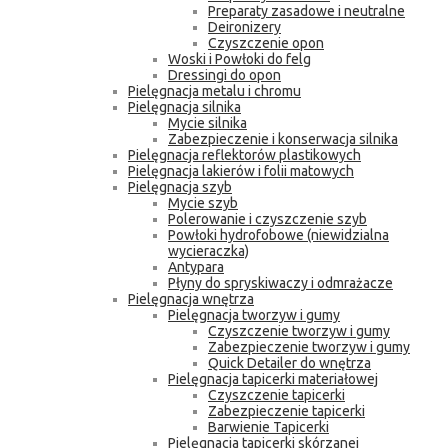
Preparaty zasadowe i neutralne
Deironizery
Czyszczenie opon
Woski i Powłoki do felg
Dressingi do opon
Pielęgnacja metalu i chromu
Pielęgnacja silnika
Mycie silnika
Zabezpieczenie i konserwacja silnika
Pielęgnacja reflektorów plastikowych
Pielęgnacja lakierów i folii matowych
Pielęgnacja szyb
Mycie szyb
Polerowanie i czyszczenie szyb
Powłoki hydrofobowe (niewidzialna
wycieraczka)
Antypara
Płyny do spryskiwaczy i odmrażacze
Pielęgnacja wnętrza
Pielęgnacja tworzyw i gumy
Czyszczenie tworzyw i gumy
Zabezpieczenie tworzyw i gumy
Quick Detailer do wnętrza
Pielęgnacja tapicerki materiałowej
Czyszczenie tapicerki
Zabezpieczenie tapicerki
Barwienie Tapicerki
Pielęgnacja tapicerki skórzanej