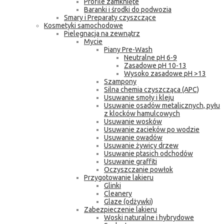
Profile zamknięte
Baranki i środki do podwozia
Smary i Preparaty czyszczące
Kosmetyki samochodowe
Pielęgnacja na zewnątrz
Mycie
Piany Pre-Wash
Neutralne pH 6-9
Zasadowe pH 10-13
Wysoko zasadowe pH >13
Szampony
Silna chemia czyszcząca (APC)
Usuwanie smoły i kleju
Usuwanie osadów metalicznych, pyłu
z klocków hamulcowych
Usuwanie wosków
Usuwanie zacieków po wodzie
Usuwanie owadów
Usuwanie żywicy drzew
Usuwanie ptasich odchodów
Usuwanie graffiti
Oczyszczanie powłok
Przygotowanie lakieru
Glinki
Cleanery
Glaze (odżywki)
Zabezpieczenie lakieru
Woski naturalne i hybrydowe