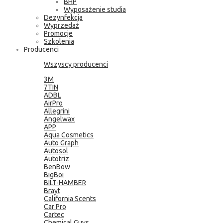
BHP
Wyposażenie studia
Dezynfekcja
Wyprzedaż
Promocje
Szkolenia
Producenci
Wszyscy producenci
3M
7TIN
ADBL
AirPro
Allegrini
Angelwax
APP
Aqua Cosmetics
Auto Graph
Autosol
Autotriz
BenBow
BigBoi
BILT-HAMBER
Brayt
California Scents
Car Pro
Cartec
Chemical Guys