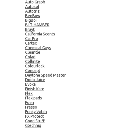
Auto Graph
Autosol
Autotriz
BenBow
BigBoi
BILT-HAMBER
Brayt
California Scents
Car Pro
Cartec
Chemical Guys
Cleantle
Colad
Collinite
Colourlock
Concept
Daytona Speed Master
Dodo Juice
Evoxa
Finish Kare
Flex
Flexipads
Foen
Fresso
Funky Witch
FX Protect
Good Stuff
Gtechniq