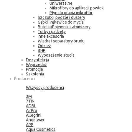
Uniwersalne
Mikrofibry do aplikacji powłok
Płyn do prania mikrofibr
Szczotki, pędzle i dustery
Gąbki i rękawice do mycia
Butelki/Pojemniki i atomizery
Torby i gadżety
Inne akcesoria
Wiadra i separatory brudu
Odzież
BHP
Wyposażenie studia
Dezynfekcja
Wyprzedaż
Promocje
Szkolenia
Producenci
Wszyscy producenci
3M
7TIN
ADBL
AirPro
Allegrini
Angelwax
APP
Aqua Cosmetics