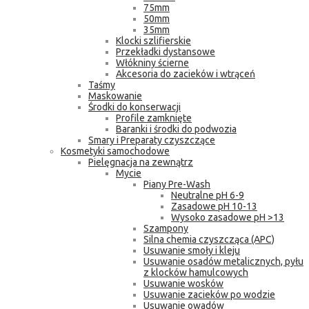
75mm
50mm
35mm
Klocki szlifierskie
Przekładki dystansowe
Włókniny ścierne
Akcesoria do zacieków i wtrąceń
Taśmy
Maskowanie
Środki do konserwacji
Profile zamknięte
Baranki i środki do podwozia
Smary i Preparaty czyszczące
Kosmetyki samochodowe
Pielęgnacja na zewnątrz
Mycie
Piany Pre-Wash
Neutralne pH 6-9
Zasadowe pH 10-13
Wysoko zasadowe pH >13
Szampony
Silna chemia czyszcząca (APC)
Usuwanie smoły i kleju
Usuwanie osadów metalicznych, pyłu
z klocków hamulcowych
Usuwanie wosków
Usuwanie zacieków po wodzie
Usuwanie owadów