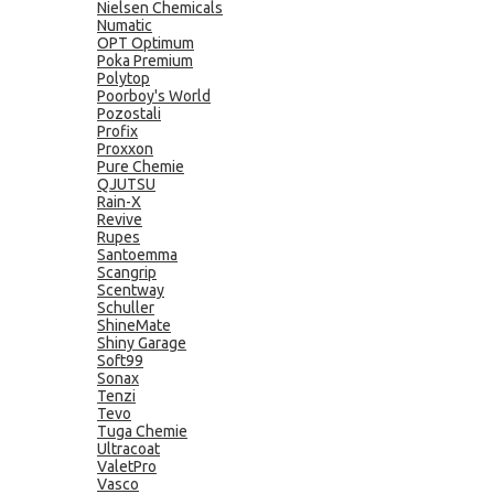
Nielsen Chemicals
Numatic
OPT Optimum
Poka Premium
Polytop
Poorboy's World
Pozostali
Profix
Proxxon
Pure Chemie
QJUTSU
Rain-X
Revive
Rupes
Santoemma
Scangrip
Scentway
Schuller
ShineMate
Shiny Garage
Soft99
Sonax
Tenzi
Tevo
Tuga Chemie
Ultracoat
ValetPro
Vasco