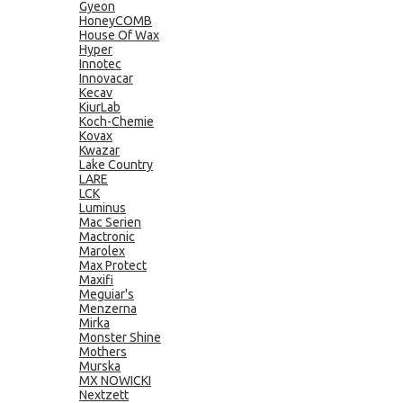
Gyeon
HoneyCOMB
House Of Wax
Hyper
Innotec
Innovacar
Kecav
KiurLab
Koch-Chemie
Kovax
Kwazar
Lake Country
LARE
LCK
Luminus
Mac Serien
Mactronic
Marolex
Max Protect
Maxifi
Meguiar's
Menzerna
Mirka
Monster Shine
Mothers
Murska
MX NOWICKI
Nextzett