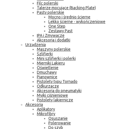
Filc polerski
Talerze mocujące (Backing Plate)
Pasty polerskie
Mocno i średnio ścierne
Lekko ścierne - wykończeniowe
One Step
Zestawy Past
IPA i Zmywacze
Akcesoria i dodatki
Urządzenia
Maszyny polerskie
Szlifierki
Mini szlifierki i polerki
Mierniki Lakieru
Oświetlenie
Dmuchawy
Pianownice
Pistolety typu Tornado
Odkurzacze
Akcesoria do pneumatyki
Myjki ciśnieniowe
Pistolety lakiernicze
Akcesoria
Aplikatory
Mikrofibry
Osuszanie
Polerowanie
Do szyb