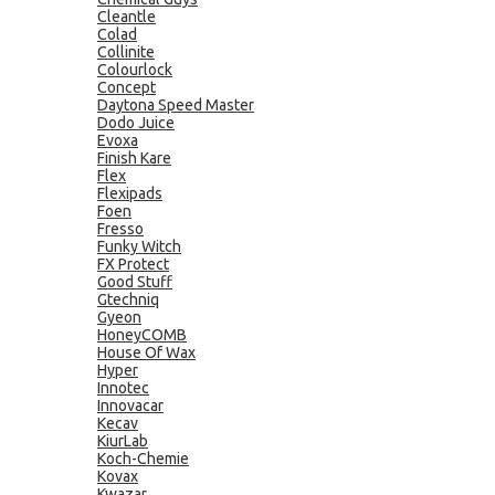
Cleantle
Colad
Collinite
Colourlock
Concept
Daytona Speed Master
Dodo Juice
Evoxa
Finish Kare
Flex
Flexipads
Foen
Fresso
Funky Witch
FX Protect
Good Stuff
Gtechniq
Gyeon
HoneyCOMB
House Of Wax
Hyper
Innotec
Innovacar
Kecav
KiurLab
Koch-Chemie
Kovax
Kwazar