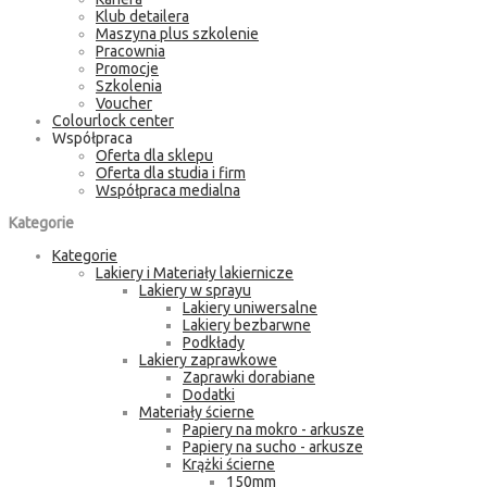
Klub detailera
Maszyna plus szkolenie
Pracownia
Promocje
Szkolenia
Voucher
Colourlock center
Współpraca
Oferta dla sklepu
Oferta dla studia i firm
Współpraca medialna
Kategorie
Kategorie
Lakiery i Materiały lakiernicze
Lakiery w sprayu
Lakiery uniwersalne
Lakiery bezbarwne
Podkłady
Lakiery zaprawkowe
Zaprawki dorabiane
Dodatki
Materiały ścierne
Papiery na mokro - arkusze
Papiery na sucho - arkusze
Krążki ścierne
150mm