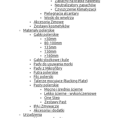
Zapachy na kratkę nawiewu
Neutralizatory zapachów
Czyszczenie Klimatyzacji
Pielęgnacja alcantary
Woski do wnętrza
Akcesoria Zimowe
Zestawy kosmetyków
Materiały polerskie
Gąbki polerskie
<50mm
80-100mm
135mm
150mm
>160mm
Gąbki stożkowe i kule
Pady do usuwania morki
Pady z Mikrofibry
Futra polerskie
Filc polerski
Talerze mocujące (Backing Plate)
Pasty polerskie
Mocno i średnio ścierne
Lekko ścierne - wykończeniowe
One Step
Zestawy Past
IPA i Zmywacze
Akcesoria i dodatki
Urządzenia