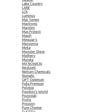
Lake Country
LARE
LCK
Luminus
Mac Serien
Mactronic
Marolex
Max Protect
Maxifi
Meguiar's
Menzerna
Mirka
Monster Shine
Mothers
Murska
MX NOWICKI
Nextzett
Nielsen Chemicals
Numatic
OPT Optimum
Poka Premium
Polytop
Poorboy's World
Pozostali
Profix
Proxxon
Pure Chemie
QJUTSU