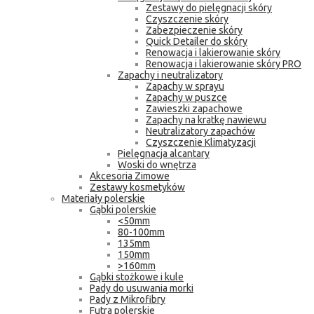
Zestawy do pielęgnacji skóry
Czyszczenie skóry
Zabezpieczenie skóry
Quick Detailer do skóry
Renowacja i lakierowanie skóry
Renowacja i lakierowanie skóry PRO
Zapachy i neutralizatory
Zapachy w sprayu
Zapachy w puszce
Zawieszki zapachowe
Zapachy na kratkę nawiewu
Neutralizatory zapachów
Czyszczenie Klimatyzacji
Pielęgnacja alcantary
Woski do wnętrza
Akcesoria Zimowe
Zestawy kosmetyków
Materiały polerskie
Gąbki polerskie
<50mm
80-100mm
135mm
150mm
>160mm
Gąbki stożkowe i kule
Pady do usuwania morki
Pady z Mikrofibry
Futra polerskie