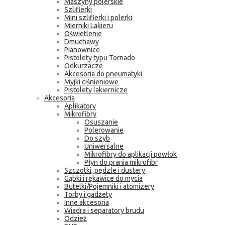
Maszyny polerskie
Szlifierki
Mini szlifierki i polerki
Mierniki Lakieru
Oświetlenie
Dmuchawy
Pianownice
Pistolety typu Tornado
Odkurzacze
Akcesoria do pneumatyki
Myjki ciśnieniowe
Pistolety lakiernicze
Akcesoria
Aplikatory
Mikrofibry
Osuszanie
Polerowanie
Do szyb
Uniwersalne
Mikrofibry do aplikacji powłok
Płyn do prania mikrofibr
Szczotki, pędzle i dustery
Gąbki i rękawice do mycia
Butelki/Pojemniki i atomizery
Torby i gadżety
Inne akcesoria
Wiadra i separatory brudu
Odzież