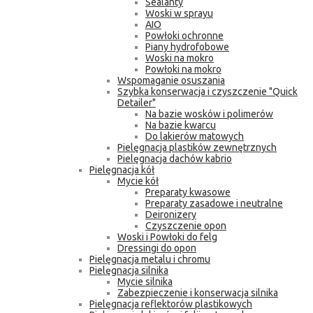
Sealanty
Woski w sprayu
AIO
Powłoki ochronne
Piany hydrofobowe
Woski na mokro
Powłoki na mokro
Wspomaganie osuszania
Szybka konserwacja i czyszczenie "Quick
Detailer"
Na bazie wosków i polimerów
Na bazie kwarcu
Do lakierów matowych
Pielęgnacja plastików zewnętrznych
Pielęgnacja dachów kabrio
Pielęgnacja kół
Mycie kół
Preparaty kwasowe
Preparaty zasadowe i neutralne
Deironizery
Czyszczenie opon
Woski i Powłoki do felg
Dressingi do opon
Pielęgnacja metalu i chromu
Pielęgnacja silnika
Mycie silnika
Zabezpieczenie i konserwacja silnika
Pielęgnacja reflektorów plastikowych