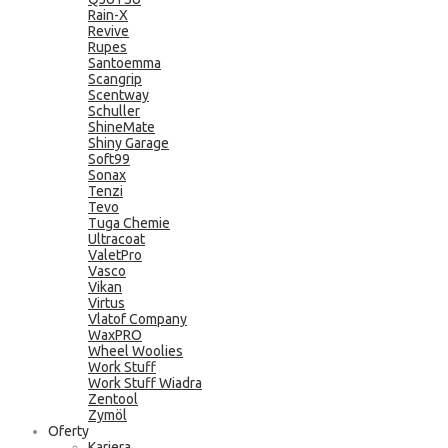
Rain-X
Revive
Rupes
Santoemma
Scangrip
Scentway
Schuller
ShineMate
Shiny Garage
Soft99
Sonax
Tenzi
Tevo
Tuga Chemie
Ultracoat
ValetPro
Vasco
Vikan
Virtus
Vlatof Company
WaxPRO
Wheel Woolies
Work Stuff
Work Stuff Wiadra
Zentool
Zymöl
Oferty
Kariera