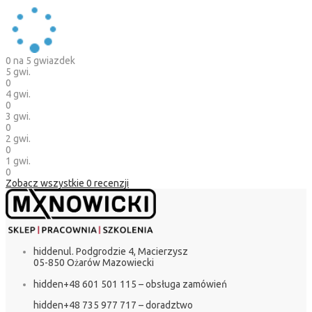
0
na 5 gwiazdek
5 gwi.
0
4 gwi.
0
3 gwi.
0
2 gwi.
0
1 gwi.
0
Zobacz wszystkie
0
recenzji
hidden
ul. Podgrodzie 4, Macierzysz
05-850 Ożarów Mazowiecki
hidden
+48 601 501 115 – obsługa zamówień
hidden
+48 735 977 717 – doradztwo