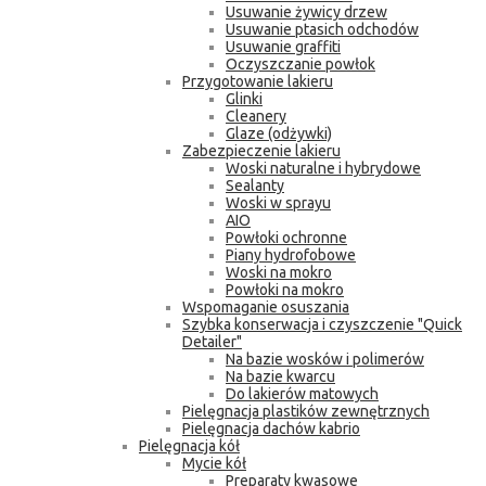
Usuwanie żywicy drzew
Usuwanie ptasich odchodów
Usuwanie graffiti
Oczyszczanie powłok
Przygotowanie lakieru
Glinki
Cleanery
Glaze (odżywki)
Zabezpieczenie lakieru
Woski naturalne i hybrydowe
Sealanty
Woski w sprayu
AIO
Powłoki ochronne
Piany hydrofobowe
Woski na mokro
Powłoki na mokro
Wspomaganie osuszania
Szybka konserwacja i czyszczenie "Quick
Detailer"
Na bazie wosków i polimerów
Na bazie kwarcu
Do lakierów matowych
Pielęgnacja plastików zewnętrznych
Pielęgnacja dachów kabrio
Pielęgnacja kół
Mycie kół
Preparaty kwasowe