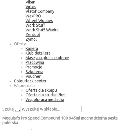
Vikan
Virtus
Vlatof Company
WaxPRO
Wheel Woolies
Work Stuff
Work Stuff Wiadra
Zentool
Zymöl
Oferty
Kariera
Klub detailera
Maszyna plus szkolenie
Pracownia
Promocje
Szkolenia
Voucher
Colourlock center
Współpraca
Oferta dla sklepu
Oferta dla studia i firm
Współpraca medialna
Szukaj
Meguiar's Pro Speed Compound 100 945ml mocno ścierna pasta
polerska