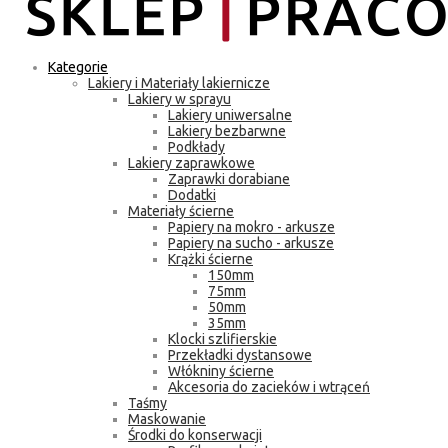
Kategorie
Lakiery i Materiały lakiernicze
Lakiery w sprayu
Lakiery uniwersalne
Lakiery bezbarwne
Podkłady
Lakiery zaprawkowe
Zaprawki dorabiane
Dodatki
Materiały ścierne
Papiery na mokro - arkusze
Papiery na sucho - arkusze
Krążki ścierne
150mm
75mm
50mm
35mm
Klocki szlifierskie
Przekładki dystansowe
Włókniny ścierne
Akcesoria do zacieków i wtrąceń
Taśmy
Maskowanie
Środki do konserwacji