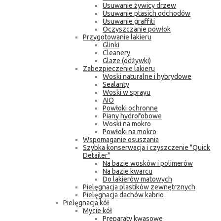
Usuwanie żywicy drzew
Usuwanie ptasich odchodów
Usuwanie graffiti
Oczyszczanie powłok
Przygotowanie lakieru
Glinki
Cleanery
Glaze (odżywki)
Zabezpieczenie lakieru
Woski naturalne i hybrydowe
Sealanty
Woski w sprayu
AIO
Powłoki ochronne
Piany hydrofobowe
Woski na mokro
Powłoki na mokro
Wspomaganie osuszania
Szybka konserwacja i czyszczenie "Quick
Detailer"
Na bazie wosków i polimerów
Na bazie kwarcu
Do lakierów matowych
Pielęgnacja plastików zewnętrznych
Pielęgnacja dachów kabrio
Pielęgnacja kół
Mycie kół
Preparaty kwasowe