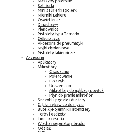
Maszyny polerskie
Szlifierki
Mini szlifierki i polerki
Mierniki Lakieru
Oświetlenie
Dmuchawy
Pianownice
Pistolety typu Tornado
Odkurzacze
Akcesoria do pneumatyki
Myjki ciśnieniowe
Pistolety lakiernicze
Akcesoria
Aplikatory
Mikrofibry
Osuszanie
Polerowanie
Do szyb
Uniwersalne
Mikrofibry do aplikacji powłok
Płyn do prania mikrofibr
Szczotki, pędzle i dustery
Gąbki i rękawice do mycia
Butelki/Pojemniki i atomizery
Torby i gadżety
Inne akcesoria
Wiadra i separatory brudu
Odzież