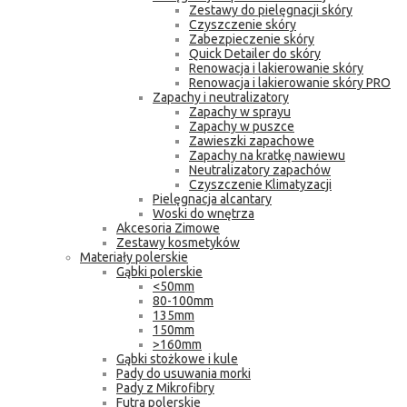
Zestawy do pielęgnacji skóry
Czyszczenie skóry
Zabezpieczenie skóry
Quick Detailer do skóry
Renowacja i lakierowanie skóry
Renowacja i lakierowanie skóry PRO
Zapachy i neutralizatory
Zapachy w sprayu
Zapachy w puszce
Zawieszki zapachowe
Zapachy na kratkę nawiewu
Neutralizatory zapachów
Czyszczenie Klimatyzacji
Pielęgnacja alcantary
Woski do wnętrza
Akcesoria Zimowe
Zestawy kosmetyków
Materiały polerskie
Gąbki polerskie
<50mm
80-100mm
135mm
150mm
>160mm
Gąbki stożkowe i kule
Pady do usuwania morki
Pady z Mikrofibry
Futra polerskie