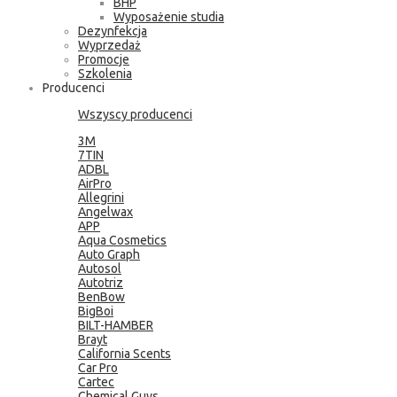
BHP
Wyposażenie studia
Dezynfekcja
Wyprzedaż
Promocje
Szkolenia
Producenci
Wszyscy producenci
3M
7TIN
ADBL
AirPro
Allegrini
Angelwax
APP
Aqua Cosmetics
Auto Graph
Autosol
Autotriz
BenBow
BigBoi
BILT-HAMBER
Brayt
California Scents
Car Pro
Cartec
Chemical Guys