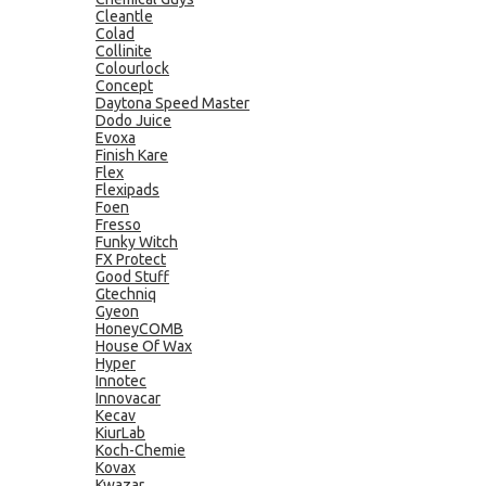
Cleantle
Colad
Collinite
Colourlock
Concept
Daytona Speed Master
Dodo Juice
Evoxa
Finish Kare
Flex
Flexipads
Foen
Fresso
Funky Witch
FX Protect
Good Stuff
Gtechniq
Gyeon
HoneyCOMB
House Of Wax
Hyper
Innotec
Innovacar
Kecav
KiurLab
Koch-Chemie
Kovax
Kwazar