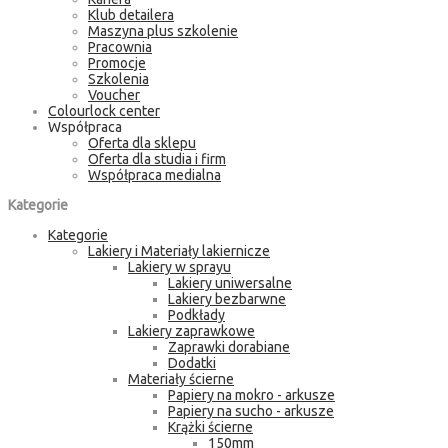
Klub detailera
Maszyna plus szkolenie
Pracownia
Promocje
Szkolenia
Voucher
Colourlock center
Współpraca
Oferta dla sklepu
Oferta dla studia i firm
Współpraca medialna
Kategorie
Kategorie
Lakiery i Materiały lakiernicze
Lakiery w sprayu
Lakiery uniwersalne
Lakiery bezbarwne
Podkłady
Lakiery zaprawkowe
Zaprawki dorabiane
Dodatki
Materiały ścierne
Papiery na mokro - arkusze
Papiery na sucho - arkusze
Krążki ścierne
150mm