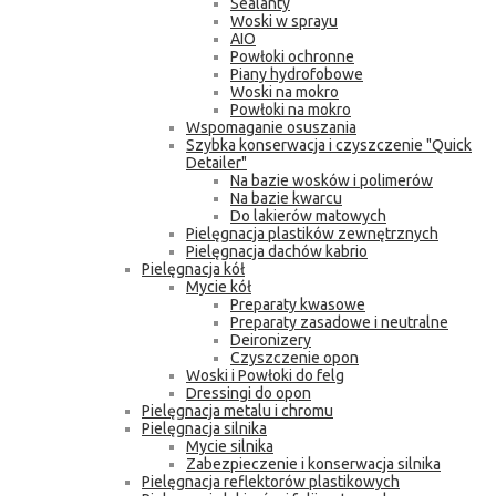
Sealanty
Woski w sprayu
AIO
Powłoki ochronne
Piany hydrofobowe
Woski na mokro
Powłoki na mokro
Wspomaganie osuszania
Szybka konserwacja i czyszczenie "Quick
Detailer"
Na bazie wosków i polimerów
Na bazie kwarcu
Do lakierów matowych
Pielęgnacja plastików zewnętrznych
Pielęgnacja dachów kabrio
Pielęgnacja kół
Mycie kół
Preparaty kwasowe
Preparaty zasadowe i neutralne
Deironizery
Czyszczenie opon
Woski i Powłoki do felg
Dressingi do opon
Pielęgnacja metalu i chromu
Pielęgnacja silnika
Mycie silnika
Zabezpieczenie i konserwacja silnika
Pielęgnacja reflektorów plastikowych