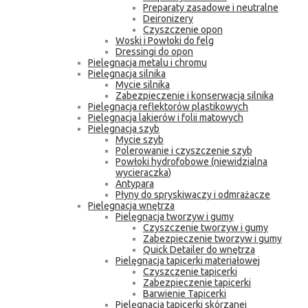
Preparaty zasadowe i neutralne
Deironizery
Czyszczenie opon
Woski i Powłoki do felg
Dressingi do opon
Pielęgnacja metalu i chromu
Pielęgnacja silnika
Mycie silnika
Zabezpieczenie i konserwacja silnika
Pielęgnacja reflektorów plastikowych
Pielęgnacja lakierów i folii matowych
Pielęgnacja szyb
Mycie szyb
Polerowanie i czyszczenie szyb
Powłoki hydrofobowe (niewidzialna
wycieraczka)
Antypara
Płyny do spryskiwaczy i odmrażacze
Pielęgnacja wnętrza
Pielęgnacja tworzyw i gumy
Czyszczenie tworzyw i gumy
Zabezpieczenie tworzyw i gumy
Quick Detailer do wnętrza
Pielęgnacja tapicerki materiałowej
Czyszczenie tapicerki
Zabezpieczenie tapicerki
Barwienie Tapicerki
Pielęgnacja tapicerki skórzanej