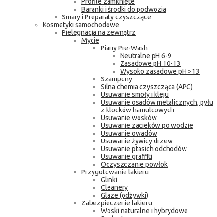
Profile zamknięte
Baranki i środki do podwozia
Smary i Preparaty czyszczące
Kosmetyki samochodowe
Pielęgnacja na zewnątrz
Mycie
Piany Pre-Wash
Neutralne pH 6-9
Zasadowe pH 10-13
Wysoko zasadowe pH >13
Szampony
Silna chemia czyszcząca (APC)
Usuwanie smoły i kleju
Usuwanie osadów metalicznych, pyłu
z klocków hamulcowych
Usuwanie wosków
Usuwanie zacieków po wodzie
Usuwanie owadów
Usuwanie żywicy drzew
Usuwanie ptasich odchodów
Usuwanie graffiti
Oczyszczanie powłok
Przygotowanie lakieru
Glinki
Cleanery
Glaze (odżywki)
Zabezpieczenie lakieru
Woski naturalne i hybrydowe