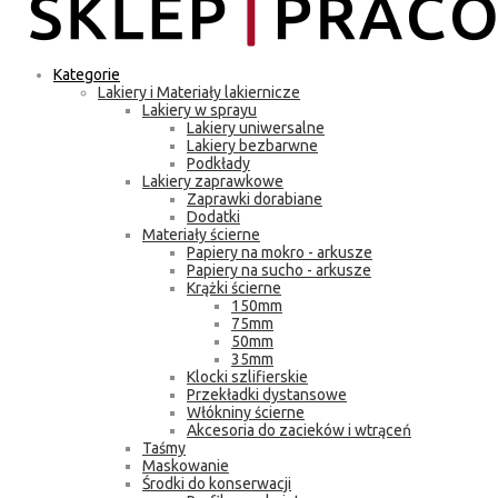
Kategorie
Lakiery i Materiały lakiernicze
Lakiery w sprayu
Lakiery uniwersalne
Lakiery bezbarwne
Podkłady
Lakiery zaprawkowe
Zaprawki dorabiane
Dodatki
Materiały ścierne
Papiery na mokro - arkusze
Papiery na sucho - arkusze
Krążki ścierne
150mm
75mm
50mm
35mm
Klocki szlifierskie
Przekładki dystansowe
Włókniny ścierne
Akcesoria do zacieków i wtrąceń
Taśmy
Maskowanie
Środki do konserwacji