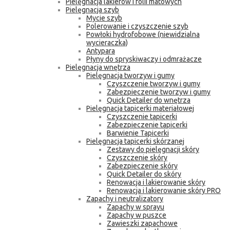
Pielęgnacja lakierów i folii matowych
Pielęgnacja szyb
Mycie szyb
Polerowanie i czyszczenie szyb
Powłoki hydrofobowe (niewidzialna
wycieraczka)
Antypara
Płyny do spryskiwaczy i odmrażacze
Pielęgnacja wnętrza
Pielęgnacja tworzyw i gumy
Czyszczenie tworzyw i gumy
Zabezpieczenie tworzyw i gumy
Quick Detailer do wnętrza
Pielęgnacja tapicerki materiałowej
Czyszczenie tapicerki
Zabezpieczenie tapicerki
Barwienie Tapicerki
Pielęgnacja tapicerki skórzanej
Zestawy do pielęgnacji skóry
Czyszczenie skóry
Zabezpieczenie skóry
Quick Detailer do skóry
Renowacja i lakierowanie skóry
Renowacja i lakierowanie skóry PRO
Zapachy i neutralizatory
Zapachy w sprayu
Zapachy w puszce
Zawieszki zapachowe