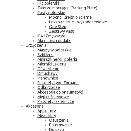
Filc polerski
Talerze mocujące (Backing Plate)
Pasty polerskie
Mocno i średnio ścierne
Lekko ścierne - wykończeniowe
One Step
Zestawy Past
IPA i Zmywacze
Akcesoria i dodatki
Urządzenia
Maszyny polerskie
Szlifierki
Mini szlifierki i polerki
Mierniki Lakieru
Oświetlenie
Dmuchawy
Pianownice
Pistolety typu Tornado
Odkurzacze
Akcesoria do pneumatyki
Myjki ciśnieniowe
Pistolety lakiernicze
Akcesoria
Aplikatory
Mikrofibry
Osuszanie
Polerowanie
Do szyb