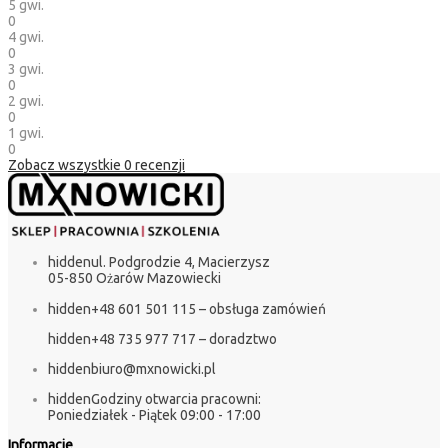
5 gwi.
0
4 gwi.
0
3 gwi.
0
2 gwi.
0
1 gwi.
0
Zobacz wszystkie
0
recenzji
hidden
ul. Podgrodzie 4, Macierzysz
05-850 Ożarów Mazowiecki
hidden
+48 601 501 115 – obsługa zamówień
hidden
+48 735 977 717 – doradztwo
hidden
biuro@mxnowicki.pl
hidden
Godziny otwarcia pracowni:
Poniedziałek - Piątek 09:00 - 17:00
Informacje