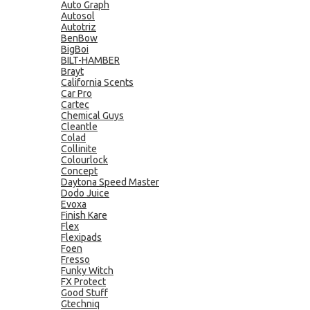
Auto Graph
Autosol
Autotriz
BenBow
BigBoi
BILT-HAMBER
Brayt
California Scents
Car Pro
Cartec
Chemical Guys
Cleantle
Colad
Collinite
Colourlock
Concept
Daytona Speed Master
Dodo Juice
Evoxa
Finish Kare
Flex
Flexipads
Foen
Fresso
Funky Witch
FX Protect
Good Stuff
Gtechniq