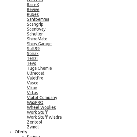
Rain-X
Revive
Rupes
Santoemma
Scangrip
Scentway
Schuller
ShineMate
Shiny Garage
Soft99
Sonax
Tenzi
Tevo
Tuga Chemie
Ultracoat
ValetPro
Vasco
Vikan
Virtus
Vlatof Company
WaxPRO
Wheel Woolies
Work Stuff
Work Stuff Wiadra
Zentool
Zymöl
Oferty
Kariera