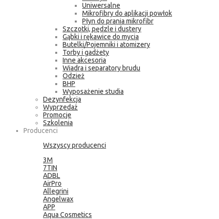
Uniwersalne
Mikrofibry do aplikacji powłok
Płyn do prania mikrofibr
Szczotki, pędzle i dustery
Gąbki i rękawice do mycia
Butelki/Pojemniki i atomizery
Torby i gadżety
Inne akcesoria
Wiadra i separatory brudu
Odzież
BHP
Wyposażenie studia
Dezynfekcja
Wyprzedaż
Promocje
Szkolenia
Producenci
Wszyscy producenci
3M
7TIN
ADBL
AirPro
Allegrini
Angelwax
APP
Aqua Cosmetics