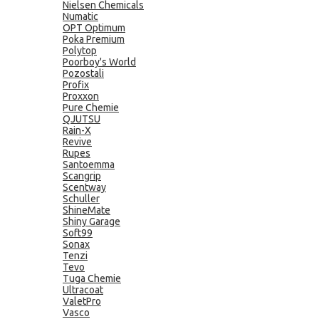
Nielsen Chemicals
Numatic
OPT Optimum
Poka Premium
Polytop
Poorboy's World
Pozostali
Profix
Proxxon
Pure Chemie
QJUTSU
Rain-X
Revive
Rupes
Santoemma
Scangrip
Scentway
Schuller
ShineMate
Shiny Garage
Soft99
Sonax
Tenzi
Tevo
Tuga Chemie
Ultracoat
ValetPro
Vasco