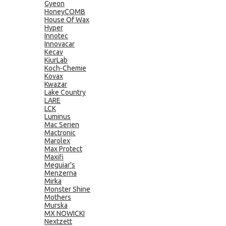
Gyeon
HoneyCOMB
House Of Wax
Hyper
Innotec
Innovacar
Kecav
KiurLab
Koch-Chemie
Kovax
Kwazar
Lake Country
LARE
LCK
Luminus
Mac Serien
Mactronic
Marolex
Max Protect
Maxifi
Meguiar's
Menzerna
Mirka
Monster Shine
Mothers
Murska
MX NOWICKI
Nextzett