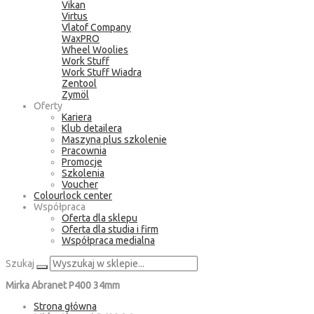
Vikan
Virtus
Vlatof Company
WaxPRO
Wheel Woolies
Work Stuff
Work Stuff Wiadra
Zentool
Zymöl
Oferty
Kariera
Klub detailera
Maszyna plus szkolenie
Pracownia
Promocje
Szkolenia
Voucher
Colourlock center
Współpraca
Oferta dla sklepu
Oferta dla studia i firm
Współpraca medialna
Szukaj
Mirka Abranet P400 34mm
Strona główna