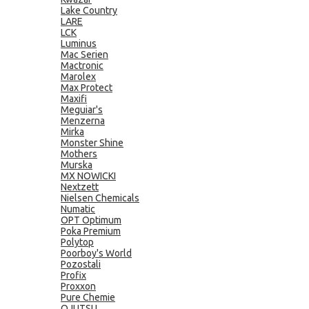
Lake Country
LARE
LCK
Luminus
Mac Serien
Mactronic
Marolex
Max Protect
Maxifi
Meguiar's
Menzerna
Mirka
Monster Shine
Mothers
Murska
MX NOWICKI
Nextzett
Nielsen Chemicals
Numatic
OPT Optimum
Poka Premium
Polytop
Poorboy's World
Pozostali
Profix
Proxxon
Pure Chemie
QJUTSU