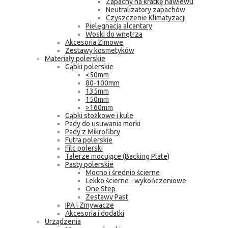
Zapachy na kratkę nawiewu
Neutralizatory zapachów
Czyszczenie Klimatyzacji
Pielęgnacja alcantary
Woski do wnętrza
Akcesoria Zimowe
Zestawy kosmetyków
Materiały polerskie
Gąbki polerskie
<50mm
80-100mm
135mm
150mm
>160mm
Gąbki stożkowe i kule
Pady do usuwania morki
Pady z Mikrofibry
Futra polerskie
Filc polerski
Talerze mocujące (Backing Plate)
Pasty polerskie
Mocno i średnio ścierne
Lekko ścierne - wykończeniowe
One Step
Zestawy Past
IPA i Zmywacze
Akcesoria i dodatki
Urządzenia