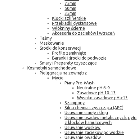
75mm
50mm
35mm
Klocki szlifierskie
Przekładki dystansowe
Włókniny ścierne
Akcesoria do zacieków i wtrąceń
Taśmy
Maskowanie
Środki do konserwacji
Profile zamknięte
Baranki i środki do podwozia
Smary i Preparaty czyszczące
Kosmetyki samochodowe
Pielęgnacja na zewnątrz
Mycie
Piany Pre-Wash
Neutralne pH 6-9
Zasadowe pH 10-13
Wysoko zasadowe pH >13
Szampony
Silna chemia czyszcząca (APC)
Usuwanie smoły i kleju
Usuwanie osadów metalicznych, pyłu
z klocków hamulcowych
Usuwanie wosków
Usuwanie zacieków po wodzie
Usuwanie owadów