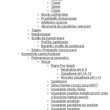
75mm
50mm
35mm
Klocki szlifierskie
Przekładki dystansowe
Włókniny ścierne
Akcesoria do zacieków i wtrąceń
Taśmy
Maskowanie
Środki do konserwacji
Profile zamknięte
Baranki i środki do podwozia
Smary i Preparaty czyszczące
Kosmetyki samochodowe
Pielęgnacja na zewnątrz
Mycie
Piany Pre-Wash
Neutralne pH 6-9
Zasadowe pH 10-13
Wysoko zasadowe pH >13
Szampony
Silna chemia czyszcząca (APC)
Usuwanie smoły i kleju
Usuwanie osadów metalicznych, pyłu
z klocków hamulcowych
Usuwanie wosków
Usuwanie zacieków po wodzie
Usuwanie owadów