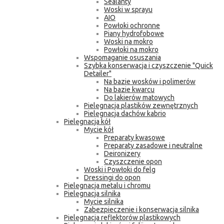
Sealanty
Woski w sprayu
AIO
Powłoki ochronne
Piany hydrofobowe
Woski na mokro
Powłoki na mokro
Wspomaganie osuszania
Szybka konserwacja i czyszczenie "Quick
Detailer"
Na bazie wosków i polimerów
Na bazie kwarcu
Do lakierów matowych
Pielęgnacja plastików zewnętrznych
Pielęgnacja dachów kabrio
Pielęgnacja kół
Mycie kół
Preparaty kwasowe
Preparaty zasadowe i neutralne
Deironizery
Czyszczenie opon
Woski i Powłoki do felg
Dressingi do opon
Pielęgnacja metalu i chromu
Pielęgnacja silnika
Mycie silnika
Zabezpieczenie i konserwacja silnika
Pielęgnacja reflektorów plastikowych