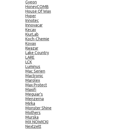
Gyeon
HoneyCOMB
House Of Wax
Hyper
Innotec
Innovacar
Kecav
KiurLab
Koch-Chemie
Kovax
Kwazar
Lake Country
LARE
LCK
Luminus
Mac Serien
Mactronic
Marolex
Max Protect
Maxifi
Meguiar's
Menzerna
Mirka
Monster Shine
Mothers
Murska
MX NOWICKI
Nextzett