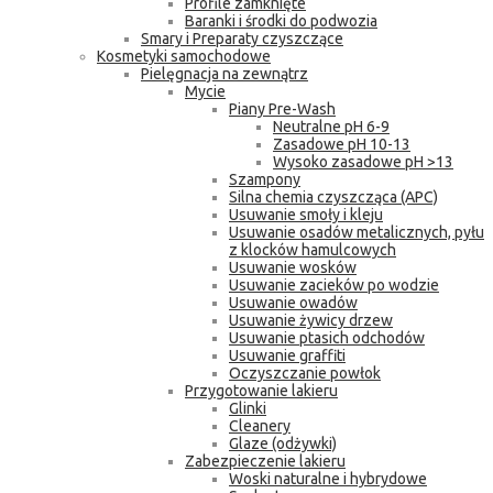
Profile zamknięte
Baranki i środki do podwozia
Smary i Preparaty czyszczące
Kosmetyki samochodowe
Pielęgnacja na zewnątrz
Mycie
Piany Pre-Wash
Neutralne pH 6-9
Zasadowe pH 10-13
Wysoko zasadowe pH >13
Szampony
Silna chemia czyszcząca (APC)
Usuwanie smoły i kleju
Usuwanie osadów metalicznych, pyłu
z klocków hamulcowych
Usuwanie wosków
Usuwanie zacieków po wodzie
Usuwanie owadów
Usuwanie żywicy drzew
Usuwanie ptasich odchodów
Usuwanie graffiti
Oczyszczanie powłok
Przygotowanie lakieru
Glinki
Cleanery
Glaze (odżywki)
Zabezpieczenie lakieru
Woski naturalne i hybrydowe