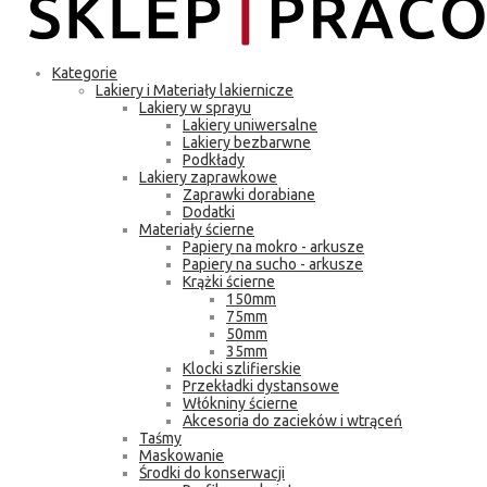
Kategorie
Lakiery i Materiały lakiernicze
Lakiery w sprayu
Lakiery uniwersalne
Lakiery bezbarwne
Podkłady
Lakiery zaprawkowe
Zaprawki dorabiane
Dodatki
Materiały ścierne
Papiery na mokro - arkusze
Papiery na sucho - arkusze
Krążki ścierne
150mm
75mm
50mm
35mm
Klocki szlifierskie
Przekładki dystansowe
Włókniny ścierne
Akcesoria do zacieków i wtrąceń
Taśmy
Maskowanie
Środki do konserwacji