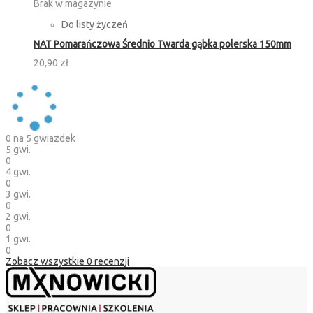
Brak w magazynie
Do listy życzeń
NAT Pomarańczowa Średnio Twarda gąbka polerska 150mm
20,90 zł
0
na 5 gwiazdek
5 gwi.
0
4 gwi.
0
3 gwi.
0
2 gwi.
0
1 gwi.
0
Zobacz wszystkie
0
recenzji