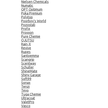
Nielsen Chemicals
Numatic
OPT Optimum
Poka Premium
Polytop
Poorboy's World
Pozostali
Profix
Proxxon
Pure Chemie
QJUTSU
Rain-X
Revive
Rupes
Santoemma
Scangrip
Scentway
Schuller
ShineMate
Shiny Garage
Soft99
Sonax
Tenzi
Tevo
Tuga Chemie
Ultracoat
ValetPro
Vasco