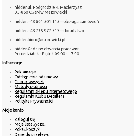
hidden
ul. Podgrodzie 4, Macierzysz
05-850 Ożarów Mazowiecki
hidden
+48 601 501 115 – obsługa zamówień
hidden
+48 735 977 717 – doradztwo
hidden
biuro@mxnowicki.pl
hidden
Godziny otwarcia pracowni:
Poniedziałek - Piątek 09:00 - 17:00
Informacje
Reklamacje
Odstąpienie od umowy
Cennik wysyłek
Metody płatności
Regulamin sklepu internetowego
Regulamin Klubu Detailera
Polityka Prywatności
Moje konto
Zaloguj się
Moja lista życzeń
Pokaż koszyk
Dane do przelewu