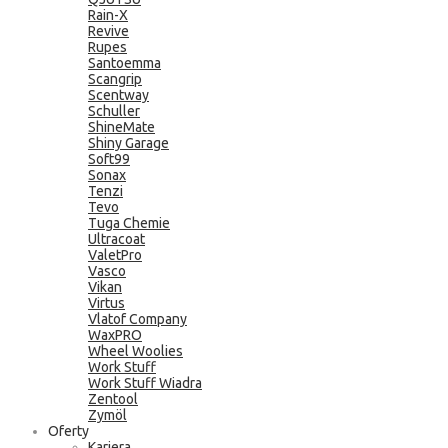
Rain-X
Revive
Rupes
Santoemma
Scangrip
Scentway
Schuller
ShineMate
Shiny Garage
Soft99
Sonax
Tenzi
Tevo
Tuga Chemie
Ultracoat
ValetPro
Vasco
Vikan
Virtus
Vlatof Company
WaxPRO
Wheel Woolies
Work Stuff
Work Stuff Wiadra
Zentool
Zymöl
Oferty
Kariera