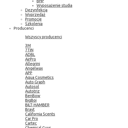
BHP
Wyposażenie studia
Dezynfekcja
Wyprzedaż
Promocje
Szkolenia
Producenci
Wszyscy producenci
3M
7TIN
ADBL
AirPro
Allegrini
Angelwax
APP
Aqua Cosmetics
Auto Graph
Autosol
Autotriz
BenBow
BigBoi
BILT-HAMBER
Brayt
California Scents
Car Pro
Cartec
Chemical Guys