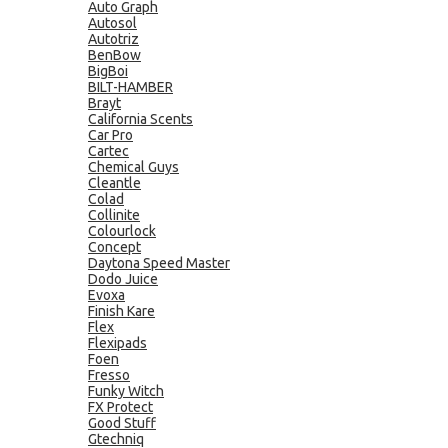
Auto Graph
Autosol
Autotriz
BenBow
BigBoi
BILT-HAMBER
Brayt
California Scents
Car Pro
Cartec
Chemical Guys
Cleantle
Colad
Collinite
Colourlock
Concept
Daytona Speed Master
Dodo Juice
Evoxa
Finish Kare
Flex
Flexipads
Foen
Fresso
Funky Witch
FX Protect
Good Stuff
Gtechniq