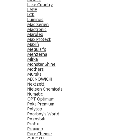
Lake Country
LARE
LCK
Luminus
Mac Serien
Mactronic
Marolex
Max Protect
Maxifi
Meguiar's
Menzerna
Mirka
Monster Shine
Mothers
Murska
MX NOWICKI
Nextzett
Nielsen Chemicals
Numatic
OPT Optimum
Poka Premium
Polytop
Poorboy's World
Pozostali
Profix
Proxxon
Pure Chemie
QJUTSU