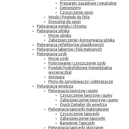
Preparaty zasadowe i neutralne
Deironizery
Czyszczenie opon
Woski i Powłoki do felg
Dressingi do opon
Pielęgnacja metalu i chromu
Pielęgnacja silnika
Mycie silnika
Zabezpieczenie i konserwacja silnika
Pielęgnacja reflektorów plastikowych
Pielęgnacja lakierów i folii matowych
Pielęgnacja szyb
Mycie szyb
Polerowanie i czyszczenie szyb
Powłoki hydrofobowe (niewidzialna
wycieraczka)
Antypara
Płyny do spryskiwaczy i odmrażacze
Pielęgnacja wnętrza
Pielęgnacja tworzyw i gumy
Czyszczenie tworzyw i gumy
Zabezpieczenie tworzyw i gumy
Quick Detailer do wnętrza
Pielęgnacja tapicerki materiałowej
Czyszczenie tapicerki
Zabezpieczenie tapicerki
Barwienie Tapicerki
Pielęgnacja tapicerki skórzanej