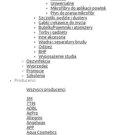
Uniwersalne
Mikrofibry do aplikacji powłok
Płyn do prania mikrofibr
Szczotki, pędzle i dustery
Gąbki i rękawice do mycia
Butelki/Pojemniki i atomizery
Torby i gadżety
Inne akcesoria
Wiadra i separatory brudu
Odzież
BHP
Wyposażenie studia
Dezynfekcja
Wyprzedaż
Promocje
Szkolenia
Producenci
Wszyscy producenci
3M
7TIN
ADBL
AirPro
Allegrini
Angelwax
APP
Aqua Cosmetics