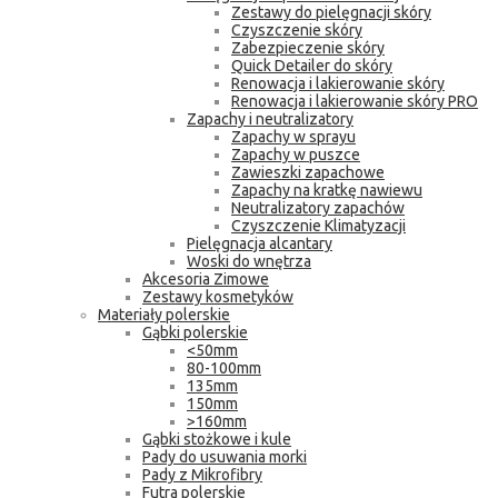
Zestawy do pielęgnacji skóry
Czyszczenie skóry
Zabezpieczenie skóry
Quick Detailer do skóry
Renowacja i lakierowanie skóry
Renowacja i lakierowanie skóry PRO
Zapachy i neutralizatory
Zapachy w sprayu
Zapachy w puszce
Zawieszki zapachowe
Zapachy na kratkę nawiewu
Neutralizatory zapachów
Czyszczenie Klimatyzacji
Pielęgnacja alcantary
Woski do wnętrza
Akcesoria Zimowe
Zestawy kosmetyków
Materiały polerskie
Gąbki polerskie
<50mm
80-100mm
135mm
150mm
>160mm
Gąbki stożkowe i kule
Pady do usuwania morki
Pady z Mikrofibry
Futra polerskie