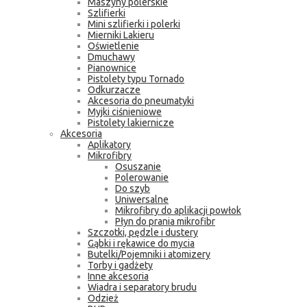
Maszyny polerskie
Szlifierki
Mini szlifierki i polerki
Mierniki Lakieru
Oświetlenie
Dmuchawy
Pianownice
Pistolety typu Tornado
Odkurzacze
Akcesoria do pneumatyki
Myjki ciśnieniowe
Pistolety lakiernicze
Akcesoria
Aplikatory
Mikrofibry
Osuszanie
Polerowanie
Do szyb
Uniwersalne
Mikrofibry do aplikacji powłok
Płyn do prania mikrofibr
Szczotki, pędzle i dustery
Gąbki i rękawice do mycia
Butelki/Pojemniki i atomizery
Torby i gadżety
Inne akcesoria
Wiadra i separatory brudu
Odzież