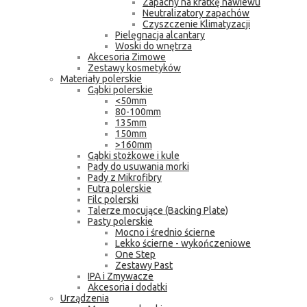
Zapachy na kratkę nawiewu
Neutralizatory zapachów
Czyszczenie Klimatyzacji
Pielęgnacja alcantary
Woski do wnętrza
Akcesoria Zimowe
Zestawy kosmetyków
Materiały polerskie
Gąbki polerskie
<50mm
80-100mm
135mm
150mm
>160mm
Gąbki stożkowe i kule
Pady do usuwania morki
Pady z Mikrofibry
Futra polerskie
Filc polerski
Talerze mocujące (Backing Plate)
Pasty polerskie
Mocno i średnio ścierne
Lekko ścierne - wykończeniowe
One Step
Zestawy Past
IPA i Zmywacze
Akcesoria i dodatki
Urządzenia