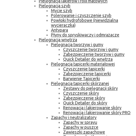
Pielęgnacja lakierów i folii matowych
Pielęgnacja szyb
Mycie szyb
Polerowanie i czyszczenie szyb
Powłoki hydrofobowe (niewidzialna
wycieraczka)
Antypara
Płyny do spryskiwaczy i odmrażacze
Pielęgnacja wnętrza
Pielęgnacja tworzyw i gumy
Czyszczenie tworzyw i gumy
Zabezpieczenie tworzyw i gumy
Quick Detailer do wnętrza
Pielęgnacja tapicerki materiałowej
Czyszczenie tapicerki
Zabezpieczenie tapicerki
Barwienie Tapicerki
Pielęgnacja tapicerki skórzanej
Zestawy do pielęgnacji skóry
Czyszczenie skóry
Zabezpieczenie skóry
Quick Detailer do skóry
Renowacja i lakierowanie skóry
Renowacja i lakierowanie skóry PRO
Zapachy i neutralizatory
Zapachy w sprayu
Zapachy w puszce
Zawieszki zapachowe