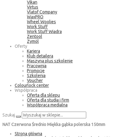
Vikan
Virtus
Vlatof Company
WaxPRO
Wheel Woolies
Work Stuff
Work Stuff Wiadra
Zentool
Zymöl
Oferty
Kariera
Klub detailera
Maszyna plus szkolenie
Pracownia
Promocje
Szkolenia
Voucher
Colourlock center
Współpraca
Oferta dla sklepu
Oferta dla studia i firm
Współpraca medialna
Szukaj
NAT Czerwona Średnio Miękka gąbka polerska 150mm
Strona główna