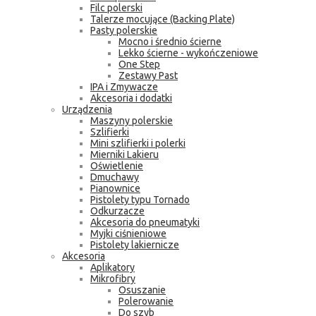
Filc polerski
Talerze mocujące (Backing Plate)
Pasty polerskie
Mocno i średnio ścierne
Lekko ścierne - wykończeniowe
One Step
Zestawy Past
IPA i Zmywacze
Akcesoria i dodatki
Urządzenia
Maszyny polerskie
Szlifierki
Mini szlifierki i polerki
Mierniki Lakieru
Oświetlenie
Dmuchawy
Pianownice
Pistolety typu Tornado
Odkurzacze
Akcesoria do pneumatyki
Myjki ciśnieniowe
Pistolety lakiernicze
Akcesoria
Aplikatory
Mikrofibry
Osuszanie
Polerowanie
Do szyb