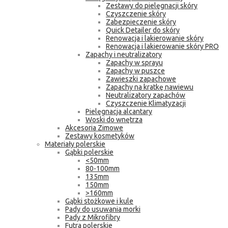
Zestawy do pielęgnacji skóry
Czyszczenie skóry
Zabezpieczenie skóry
Quick Detailer do skóry
Renowacja i lakierowanie skóry
Renowacja i lakierowanie skóry PRO
Zapachy i neutralizatory
Zapachy w sprayu
Zapachy w puszce
Zawieszki zapachowe
Zapachy na kratkę nawiewu
Neutralizatory zapachów
Czyszczenie Klimatyzacji
Pielęgnacja alcantary
Woski do wnętrza
Akcesoria Zimowe
Zestawy kosmetyków
Materiały polerskie
Gąbki polerskie
<50mm
80-100mm
135mm
150mm
>160mm
Gąbki stożkowe i kule
Pady do usuwania morki
Pady z Mikrofibry
Futra polerskie