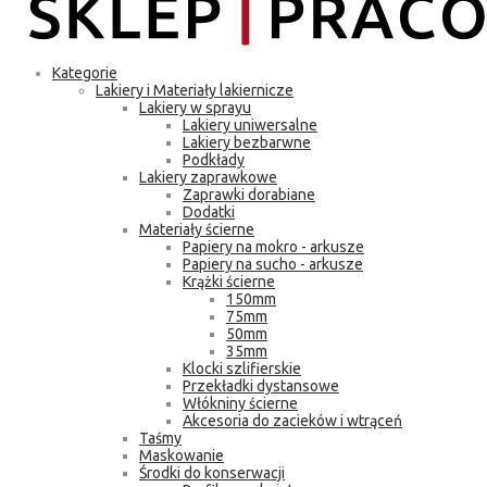
Kategorie
Lakiery i Materiały lakiernicze
Lakiery w sprayu
Lakiery uniwersalne
Lakiery bezbarwne
Podkłady
Lakiery zaprawkowe
Zaprawki dorabiane
Dodatki
Materiały ścierne
Papiery na mokro - arkusze
Papiery na sucho - arkusze
Krążki ścierne
150mm
75mm
50mm
35mm
Klocki szlifierskie
Przekładki dystansowe
Włókniny ścierne
Akcesoria do zacieków i wtrąceń
Taśmy
Maskowanie
Środki do konserwacji