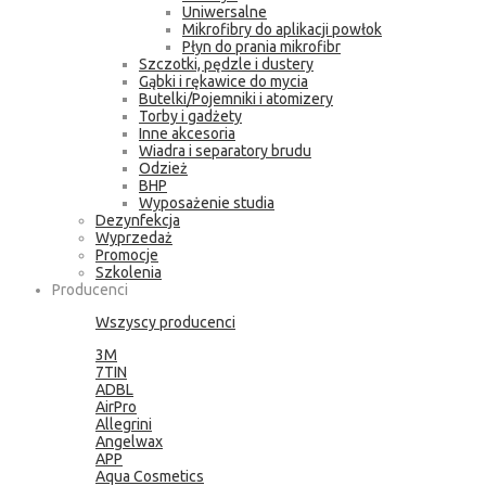
Uniwersalne
Mikrofibry do aplikacji powłok
Płyn do prania mikrofibr
Szczotki, pędzle i dustery
Gąbki i rękawice do mycia
Butelki/Pojemniki i atomizery
Torby i gadżety
Inne akcesoria
Wiadra i separatory brudu
Odzież
BHP
Wyposażenie studia
Dezynfekcja
Wyprzedaż
Promocje
Szkolenia
Producenci
Wszyscy producenci
3M
7TIN
ADBL
AirPro
Allegrini
Angelwax
APP
Aqua Cosmetics