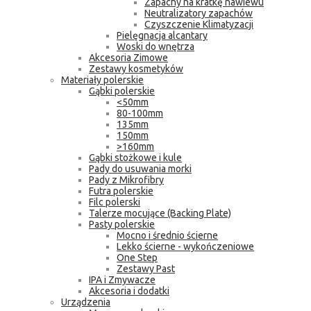
Zapachy na kratkę nawiewu
Neutralizatory zapachów
Czyszczenie Klimatyzacji
Pielęgnacja alcantary
Woski do wnętrza
Akcesoria Zimowe
Zestawy kosmetyków
Materiały polerskie
Gąbki polerskie
<50mm
80-100mm
135mm
150mm
>160mm
Gąbki stożkowe i kule
Pady do usuwania morki
Pady z Mikrofibry
Futra polerskie
Filc polerski
Talerze mocujące (Backing Plate)
Pasty polerskie
Mocno i średnio ścierne
Lekko ścierne - wykończeniowe
One Step
Zestawy Past
IPA i Zmywacze
Akcesoria i dodatki
Urządzenia