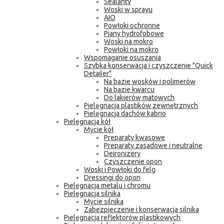
Sealanty
Woski w sprayu
AIO
Powłoki ochronne
Piany hydrofobowe
Woski na mokro
Powłoki na mokro
Wspomaganie osuszania
Szybka konserwacja i czyszczenie "Quick
Detailer"
Na bazie wosków i polimerów
Na bazie kwarcu
Do lakierów matowych
Pielęgnacja plastików zewnętrznych
Pielęgnacja dachów kabrio
Pielęgnacja kół
Mycie kół
Preparaty kwasowe
Preparaty zasadowe i neutralne
Deironizery
Czyszczenie opon
Woski i Powłoki do felg
Dressingi do opon
Pielęgnacja metalu i chromu
Pielęgnacja silnika
Mycie silnika
Zabezpieczenie i konserwacja silnika
Pielęgnacja reflektorów plastikowych