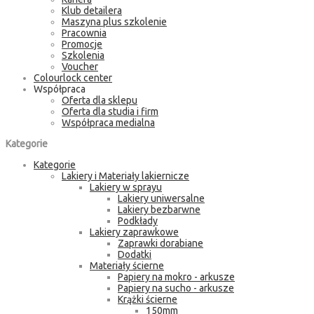
Klub detailera
Maszyna plus szkolenie
Pracownia
Promocje
Szkolenia
Voucher
Colourlock center
Współpraca
Oferta dla sklepu
Oferta dla studia i firm
Współpraca medialna
Kategorie
Kategorie
Lakiery i Materiały lakiernicze
Lakiery w sprayu
Lakiery uniwersalne
Lakiery bezbarwne
Podkłady
Lakiery zaprawkowe
Zaprawki dorabiane
Dodatki
Materiały ścierne
Papiery na mokro - arkusze
Papiery na sucho - arkusze
Krążki ścierne
150mm