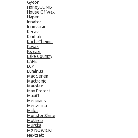
Gyeon
HoneyCOMB
House Of Wax
Hyper
Innotec
Innovacar
Kecav
KiurLab
Koch-Chemie
Kovax
Kwazar
Lake Country
LARE
LCK
Luminus
Mac Serien
Mactronic
Marolex
Max Protect
Maxifi
Meguiar's
Menzerna
Mirka
Monster Shine
Mothers
Murska
MX NOWICKI
Nextzett