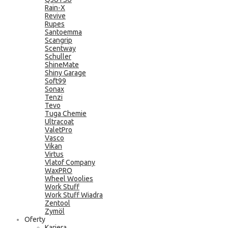
Rain-X
Revive
Rupes
Santoemma
Scangrip
Scentway
Schuller
ShineMate
Shiny Garage
Soft99
Sonax
Tenzi
Tevo
Tuga Chemie
Ultracoat
ValetPro
Vasco
Vikan
Virtus
Vlatof Company
WaxPRO
Wheel Woolies
Work Stuff
Work Stuff Wiadra
Zentool
Zymöl
Oferty
Kariera