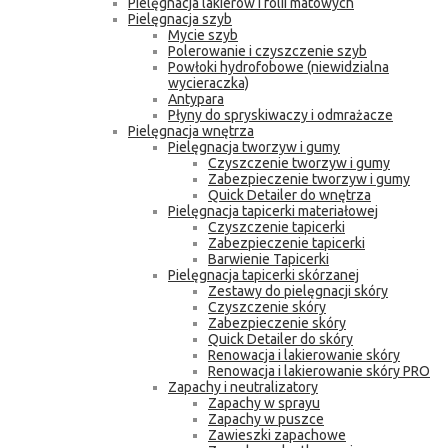
Pielęgnacja lakierów i folii matowych
Pielęgnacja szyb
Mycie szyb
Polerowanie i czyszczenie szyb
Powłoki hydrofobowe (niewidzialna
wycieraczka)
Antypara
Płyny do spryskiwaczy i odmrażacze
Pielęgnacja wnętrza
Pielęgnacja tworzyw i gumy
Czyszczenie tworzyw i gumy
Zabezpieczenie tworzyw i gumy
Quick Detailer do wnętrza
Pielęgnacja tapicerki materiałowej
Czyszczenie tapicerki
Zabezpieczenie tapicerki
Barwienie Tapicerki
Pielęgnacja tapicerki skórzanej
Zestawy do pielęgnacji skóry
Czyszczenie skóry
Zabezpieczenie skóry
Quick Detailer do skóry
Renowacja i lakierowanie skóry
Renowacja i lakierowanie skóry PRO
Zapachy i neutralizatory
Zapachy w sprayu
Zapachy w puszce
Zawieszki zapachowe