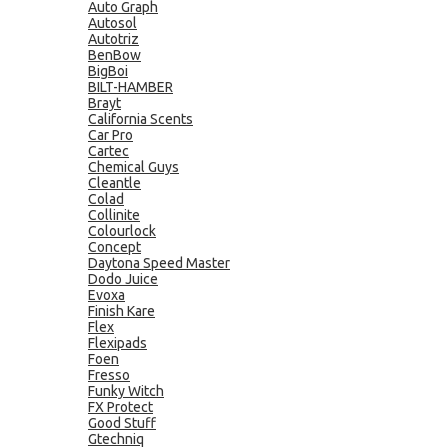
Auto Graph
Autosol
Autotriz
BenBow
BigBoi
BILT-HAMBER
Brayt
California Scents
Car Pro
Cartec
Chemical Guys
Cleantle
Colad
Collinite
Colourlock
Concept
Daytona Speed Master
Dodo Juice
Evoxa
Finish Kare
Flex
Flexipads
Foen
Fresso
Funky Witch
FX Protect
Good Stuff
Gtechniq