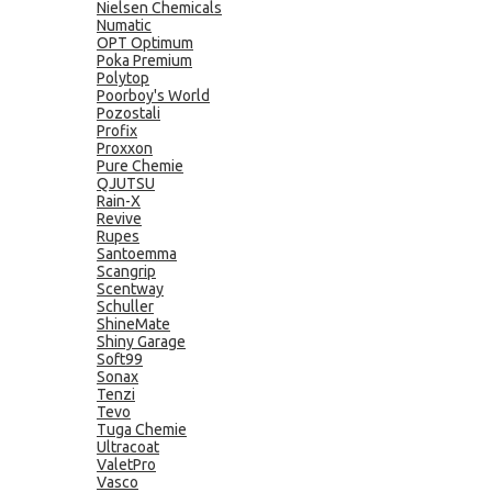
Nielsen Chemicals
Numatic
OPT Optimum
Poka Premium
Polytop
Poorboy's World
Pozostali
Profix
Proxxon
Pure Chemie
QJUTSU
Rain-X
Revive
Rupes
Santoemma
Scangrip
Scentway
Schuller
ShineMate
Shiny Garage
Soft99
Sonax
Tenzi
Tevo
Tuga Chemie
Ultracoat
ValetPro
Vasco