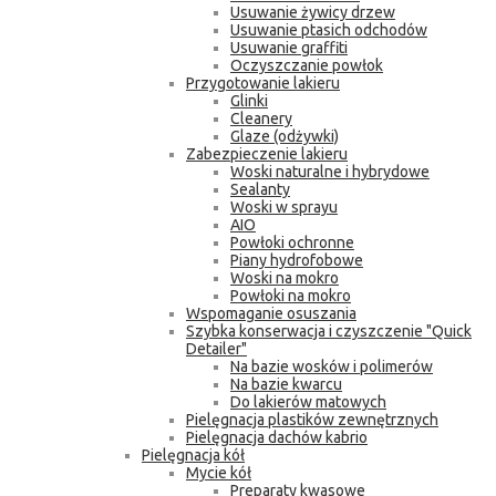
Usuwanie żywicy drzew
Usuwanie ptasich odchodów
Usuwanie graffiti
Oczyszczanie powłok
Przygotowanie lakieru
Glinki
Cleanery
Glaze (odżywki)
Zabezpieczenie lakieru
Woski naturalne i hybrydowe
Sealanty
Woski w sprayu
AIO
Powłoki ochronne
Piany hydrofobowe
Woski na mokro
Powłoki na mokro
Wspomaganie osuszania
Szybka konserwacja i czyszczenie "Quick
Detailer"
Na bazie wosków i polimerów
Na bazie kwarcu
Do lakierów matowych
Pielęgnacja plastików zewnętrznych
Pielęgnacja dachów kabrio
Pielęgnacja kół
Mycie kół
Preparaty kwasowe