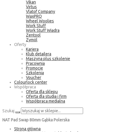
Vikan
Virtus
Vlatof Company
WaxPRO
Wheel Woolies
Work Stuff
Work Stuff Wiadra
Zentool
Zymöl
Oferty
Kariera
Klub detailera
Maszyna plus szkolenie
Pracownia
Promocje
Szkolenia
Voucher
Colourlock center
Współpraca
Oferta dla sklepu
Oferta dla studia i firm
Współpraca medialna
Szukaj
NAT Pad Swap 80mm Gąbka Polerska
Strona główna