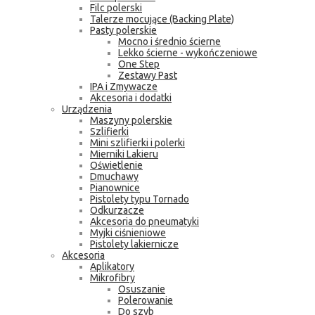
Filc polerski
Talerze mocujące (Backing Plate)
Pasty polerskie
Mocno i średnio ścierne
Lekko ścierne - wykończeniowe
One Step
Zestawy Past
IPA i Zmywacze
Akcesoria i dodatki
Urządzenia
Maszyny polerskie
Szlifierki
Mini szlifierki i polerki
Mierniki Lakieru
Oświetlenie
Dmuchawy
Pianownice
Pistolety typu Tornado
Odkurzacze
Akcesoria do pneumatyki
Myjki ciśnieniowe
Pistolety lakiernicze
Akcesoria
Aplikatory
Mikrofibry
Osuszanie
Polerowanie
Do szyb