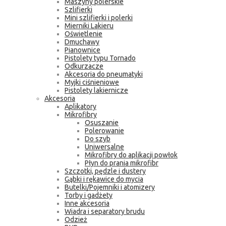
Maszyny polerskie
Szlifierki
Mini szlifierki i polerki
Mierniki Lakieru
Oświetlenie
Dmuchawy
Pianownice
Pistolety typu Tornado
Odkurzacze
Akcesoria do pneumatyki
Myjki ciśnieniowe
Pistolety lakiernicze
Akcesoria
Aplikatory
Mikrofibry
Osuszanie
Polerowanie
Do szyb
Uniwersalne
Mikrofibry do aplikacji powłok
Płyn do prania mikrofibr
Szczotki, pędzle i dustery
Gąbki i rękawice do mycia
Butelki/Pojemniki i atomizery
Torby i gadżety
Inne akcesoria
Wiadra i separatory brudu
Odzież