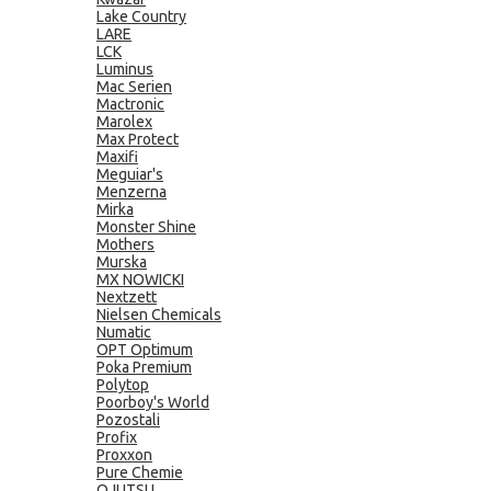
Lake Country
LARE
LCK
Luminus
Mac Serien
Mactronic
Marolex
Max Protect
Maxifi
Meguiar's
Menzerna
Mirka
Monster Shine
Mothers
Murska
MX NOWICKI
Nextzett
Nielsen Chemicals
Numatic
OPT Optimum
Poka Premium
Polytop
Poorboy's World
Pozostali
Profix
Proxxon
Pure Chemie
QJUTSU