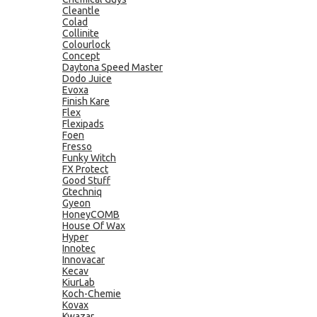
Cleantle
Colad
Collinite
Colourlock
Concept
Daytona Speed Master
Dodo Juice
Evoxa
Finish Kare
Flex
Flexipads
Foen
Fresso
Funky Witch
FX Protect
Good Stuff
Gtechniq
Gyeon
HoneyCOMB
House Of Wax
Hyper
Innotec
Innovacar
Kecav
KiurLab
Koch-Chemie
Kovax
Kwazar