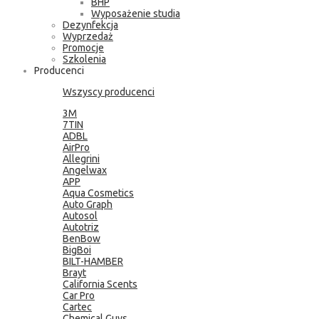
BHP
Wyposażenie studia
Dezynfekcja
Wyprzedaż
Promocje
Szkolenia
Producenci
Wszyscy producenci
3M
7TIN
ADBL
AirPro
Allegrini
Angelwax
APP
Aqua Cosmetics
Auto Graph
Autosol
Autotriz
BenBow
BigBoi
BILT-HAMBER
Brayt
California Scents
Car Pro
Cartec
Chemical Guys