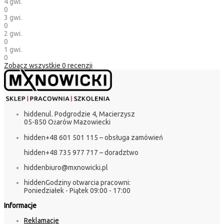
4 gwi.
0
3 gwi.
0
2 gwi.
0
1 gwi.
0
Zobacz wszystkie
0
recenzji
hidden
ul. Podgrodzie 4, Macierzysz
05-850 Ożarów Mazowiecki
hidden
+48 601 501 115 – obsługa zamówień
hidden
+48 735 977 717 – doradztwo
hidden
biuro@mxnowicki.pl
hidden
Godziny otwarcia pracowni:
Poniedziałek - Piątek 09:00 - 17:00
Informacje
Reklamacje