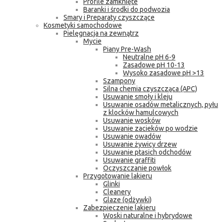
Profile zamknięte
Baranki i środki do podwozia
Smary i Preparaty czyszczące
Kosmetyki samochodowe
Pielęgnacja na zewnątrz
Mycie
Piany Pre-Wash
Neutralne pH 6-9
Zasadowe pH 10-13
Wysoko zasadowe pH >13
Szampony
Silna chemia czyszcząca (APC)
Usuwanie smoły i kleju
Usuwanie osadów metalicznych, pyłu
z klocków hamulcowych
Usuwanie wosków
Usuwanie zacieków po wodzie
Usuwanie owadów
Usuwanie żywicy drzew
Usuwanie ptasich odchodów
Usuwanie graffiti
Oczyszczanie powłok
Przygotowanie lakieru
Glinki
Cleanery
Glaze (odżywki)
Zabezpieczenie lakieru
Woski naturalne i hybrydowe