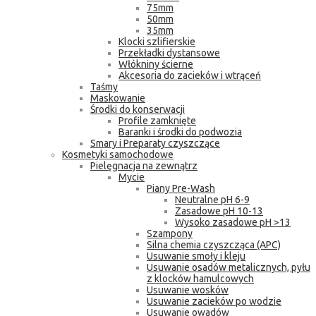
75mm
50mm
35mm
Klocki szlifierskie
Przekładki dystansowe
Włókniny ścierne
Akcesoria do zacieków i wtrąceń
Taśmy
Maskowanie
Środki do konserwacji
Profile zamknięte
Baranki i środki do podwozia
Smary i Preparaty czyszczące
Kosmetyki samochodowe
Pielęgnacja na zewnątrz
Mycie
Piany Pre-Wash
Neutralne pH 6-9
Zasadowe pH 10-13
Wysoko zasadowe pH >13
Szampony
Silna chemia czyszcząca (APC)
Usuwanie smoły i kleju
Usuwanie osadów metalicznych, pyłu
z klocków hamulcowych
Usuwanie wosków
Usuwanie zacieków po wodzie
Usuwanie owadów