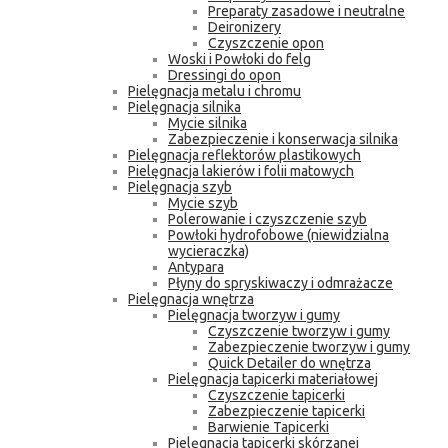
Preparaty zasadowe i neutralne
Deironizery
Czyszczenie opon
Woski i Powłoki do felg
Dressingi do opon
Pielęgnacja metalu i chromu
Pielęgnacja silnika
Mycie silnika
Zabezpieczenie i konserwacja silnika
Pielęgnacja reflektorów plastikowych
Pielęgnacja lakierów i folii matowych
Pielęgnacja szyb
Mycie szyb
Polerowanie i czyszczenie szyb
Powłoki hydrofobowe (niewidzialna
wycieraczka)
Antypara
Płyny do spryskiwaczy i odmrażacze
Pielęgnacja wnętrza
Pielęgnacja tworzyw i gumy
Czyszczenie tworzyw i gumy
Zabezpieczenie tworzyw i gumy
Quick Detailer do wnętrza
Pielęgnacja tapicerki materiałowej
Czyszczenie tapicerki
Zabezpieczenie tapicerki
Barwienie Tapicerki
Pielęgnacja tapicerki skórzanej