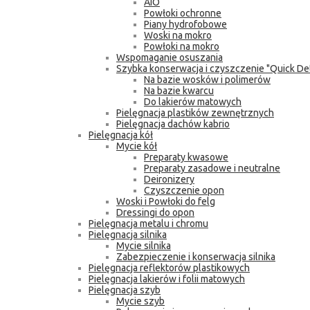
AIO
Powłoki ochronne
Piany hydrofobowe
Woski na mokro
Powłoki na mokro
Wspomaganie osuszania
Szybka konserwacja i czyszczenie "Quick Det
Na bazie wosków i polimerów
Na bazie kwarcu
Do lakierów matowych
Pielęgnacja plastików zewnętrznych
Pielęgnacja dachów kabrio
Pielęgnacja kół
Mycie kół
Preparaty kwasowe
Preparaty zasadowe i neutralne
Deironizery
Czyszczenie opon
Woski i Powłoki do felg
Dressingi do opon
Pielęgnacja metalu i chromu
Pielęgnacja silnika
Mycie silnika
Zabezpieczenie i konserwacja silnika
Pielęgnacja reflektorów plastikowych
Pielęgnacja lakierów i folii matowych
Pielęgnacja szyb
Mycie szyb