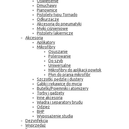
Oświetlenie
Dmuchawy
Pianownice
Pistolety typu Tornado
Odkurzacze
Akcesoria do pneumatyki
Myjki ciśnieniowe
Pistolety lakiernicze
Akcesoria
Aplikatory
Mikrofibry
Osuszanie
Polerowanie
Do szyb
Uniwersalne
Mikrofibry do aplikacji powłok
Płyn do prania mikrofibr
Szczotki, pędzle i dustery
Gąbki i rękawice do mycia
Butelki/Pojemniki i atomizery
Torby i gadżety
Inne akcesoria
Wiadra i separatory brudu
Odzież
BHP
Wyposażenie studia
Dezynfekcja
Wyprzedaż