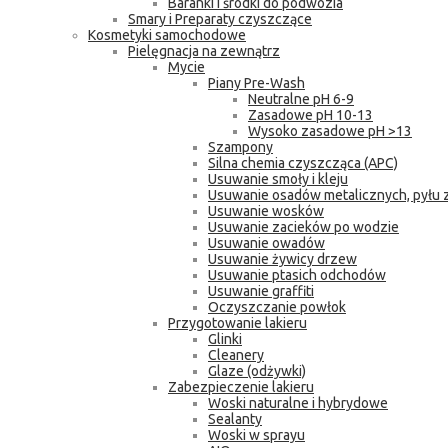
Baranki i środki do podwozia
Smary i Preparaty czyszczące
Kosmetyki samochodowe
Pielęgnacja na zewnątrz
Mycie
Piany Pre-Wash
Neutralne pH 6-9
Zasadowe pH 10-13
Wysoko zasadowe pH >13
Szampony
Silna chemia czyszcząca (APC)
Usuwanie smoły i kleju
Usuwanie osadów metalicznych, pyłu
Usuwanie wosków
Usuwanie zacieków po wodzie
Usuwanie owadów
Usuwanie żywicy drzew
Usuwanie ptasich odchodów
Usuwanie graffiti
Oczyszczanie powłok
Przygotowanie lakieru
Glinki
Cleanery
Glaze (odżywki)
Zabezpieczenie lakieru
Woski naturalne i hybrydowe
Sealanty
Woski w sprayu