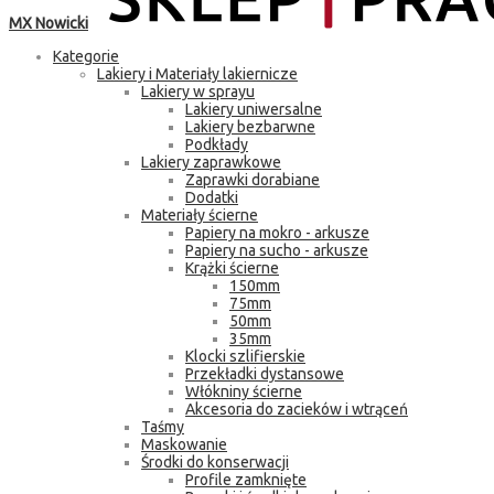
MX Nowicki
Kategorie
Lakiery i Materiały lakiernicze
Lakiery w sprayu
Lakiery uniwersalne
Lakiery bezbarwne
Podkłady
Lakiery zaprawkowe
Zaprawki dorabiane
Dodatki
Materiały ścierne
Papiery na mokro - arkusze
Papiery na sucho - arkusze
Krążki ścierne
150mm
75mm
50mm
35mm
Klocki szlifierskie
Przekładki dystansowe
Włókniny ścierne
Akcesoria do zacieków i wtrąceń
Taśmy
Maskowanie
Środki do konserwacji
Profile zamknięte