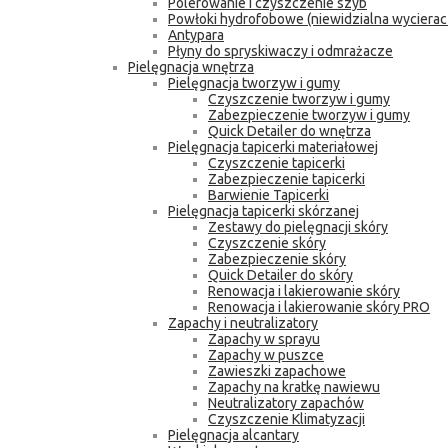
Polerowanie i czyszczenie szyb
Powłoki hydrofobowe (niewidzialna wycierac
Antypara
Płyny do spryskiwaczy i odmrażacze
Pielęgnacja wnętrza
Pielęgnacja tworzyw i gumy
Czyszczenie tworzyw i gumy
Zabezpieczenie tworzyw i gumy
Quick Detailer do wnętrza
Pielęgnacja tapicerki materiałowej
Czyszczenie tapicerki
Zabezpieczenie tapicerki
Barwienie Tapicerki
Pielęgnacja tapicerki skórzanej
Zestawy do pielęgnacji skóry
Czyszczenie skóry
Zabezpieczenie skóry
Quick Detailer do skóry
Renowacja i lakierowanie skóry
Renowacja i lakierowanie skóry PRO
Zapachy i neutralizatory
Zapachy w sprayu
Zapachy w puszce
Zawieszki zapachowe
Zapachy na kratkę nawiewu
Neutralizatory zapachów
Czyszczenie Klimatyzacji
Pielęgnacja alcantary