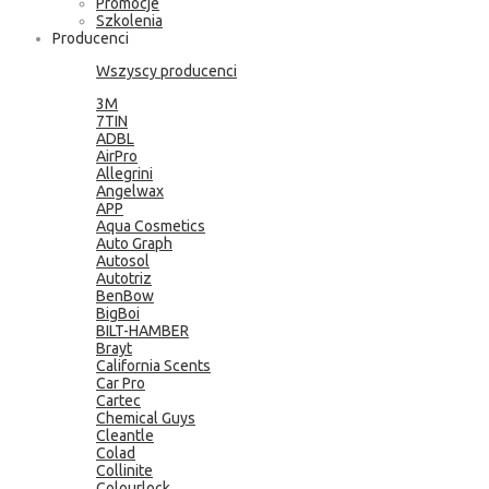
Promocje
Szkolenia
Producenci
Wszyscy producenci
3M
7TIN
ADBL
AirPro
Allegrini
Angelwax
APP
Aqua Cosmetics
Auto Graph
Autosol
Autotriz
BenBow
BigBoi
BILT-HAMBER
Brayt
California Scents
Car Pro
Cartec
Chemical Guys
Cleantle
Colad
Collinite
Colourlock