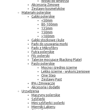
Woski do wnętrza
Akcesoria Zimowe
Zestawy kosmetyków
Materiały polerskie
Gąbki polerskie
<50mm
80-100mm
135mm
150mm
>160mm
Gąbki stożkowe i kule
Pady do usuwania morki
Pady z Mikrofibry
Futra polerskie
Filc polerski
Talerze mocujące (Backing Plate)
Pasty polerskie
Mocno i średnio ścierne
Lekko ścierne - wykończeniowe
One Step
Zestawy Past
IPA i Zmywacze
Akcesoria i dodatki
Urządzenia
Maszyny polerskie
Szlifierki
Mini szlifierki i polerki
Mierniki Lakieru