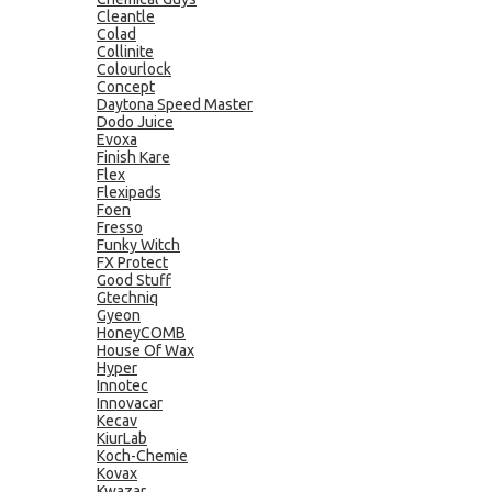
Cleantle
Colad
Collinite
Colourlock
Concept
Daytona Speed Master
Dodo Juice
Evoxa
Finish Kare
Flex
Flexipads
Foen
Fresso
Funky Witch
FX Protect
Good Stuff
Gtechniq
Gyeon
HoneyCOMB
House Of Wax
Hyper
Innotec
Innovacar
Kecav
KiurLab
Koch-Chemie
Kovax
Kwazar