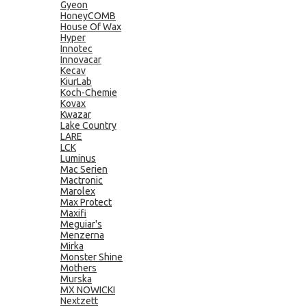
Gyeon
HoneyCOMB
House Of Wax
Hyper
Innotec
Innovacar
Kecav
KiurLab
Koch-Chemie
Kovax
Kwazar
Lake Country
LARE
LCK
Luminus
Mac Serien
Mactronic
Marolex
Max Protect
Maxifi
Meguiar's
Menzerna
Mirka
Monster Shine
Mothers
Murska
MX NOWICKI
Nextzett