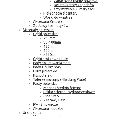
Zapachy na kratkę nawiewu
Neutralizatory zapachów
Czyszczenie Klimatyzacji
Pielęgnacja alcantary
Woski do wnętrza
Akcesoria Zimowe
Zestawy kosmetyków
Materiały polerskie
Gąbki polerskie
<50mm
80-100mm
135mm
150mm
>160mm
Gąbki stożkowe i kule
Pady do usuwania morki
Pady z Mikrofibry
Futra polerskie
Filc polerski
Talerze mocujące (Backing Plate)
Pasty polerskie
Mocno i średnio ścierne
Lekko ścierne - wykończeniowe
One Step
Zestawy Past
IPA i Zmywacze
Akcesoria i dodatki
Urządzenia