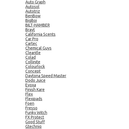
Auto Graph
Autosol
Autotriz
BenBow
BigBoi
BILT-HAMBER
Brayt
California Scents
Car Pro
Cartec
Chemical Guys
Cleantle
Colad
Collinite
Colourlock
Concept
Daytona Speed Master
Dodo Juice
Evoxa
Finish Kare
Flex
Flexipads
Foen
Fresso
Funky Witch
FX Protect
Good Stuff
Gtechniq