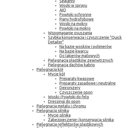
Sealanty
Woski w sprayu
AIO
Powłoki ochronne
Piany hydrofobowe
Woski na mokro
Powłoki na mokro
Wspomaganie osuszania
Szybka konserwacja i czyszczenie "Quick
Detailer"
Na bazie wosków i polimerów
Na bazie kwarcu
Do lakierów matowych
Pielęgnacja plastików zewnętrznych
Pielęgnacja dachów kabrio
Pielęgnacja kół
Mycie kół
Preparaty kwasowe
Preparaty zasadowe i neutralne
Deironizery
Czyszczenie opon
Woski i Powłoki do felg
Dressingi do opon
Pielęgnacja metalu i chromu
Pielęgnacja silnika
Mycie silnika
Zabezpieczenie i konserwacja silnika
Pielęgnacja reflektorów plastikowych