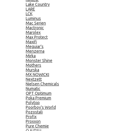
Lake Country
LARE
LCK
Luminus
Mac Serien
Mactronic
Marolex
Max Protect
Maxifi
Meguiar's
Menzerna
Mirka
Monster Shine
Mothers
Murska
MX NOWICKI
Nextzett
Nielsen Chemicals
Numatic
OPT Optimum
Poka Premium
Polytop
Poorboy's World
Pozostali
Profix
Proxxon
Pure Chemie
QJUTSU