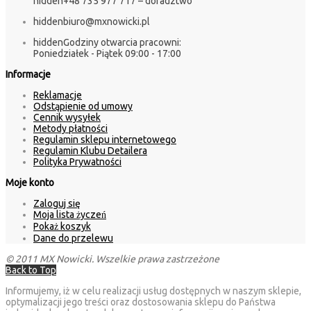
hidden
+48 735 977 717 – doradztwo
hidden
biuro@mxnowicki.pl
hidden
Godziny otwarcia pracowni:
Poniedziałek - Piątek 09:00 - 17:00
Informacje
Reklamacje
Odstąpienie od umowy
Cennik wysyłek
Metody płatności
Regulamin sklepu internetowego
Regulamin Klubu Detailera
Polityka Prywatności
Moje konto
Zaloguj się
Moja lista życzeń
Pokaż koszyk
Dane do przelewu
© 2011 MX Nowicki. Wszelkie prawa zastrzeżone
Back to Top
Informujemy, iż w celu realizacji usług dostępnych w naszym sklepie,
optymalizacji jego treści oraz dostosowania sklepu do Państwa