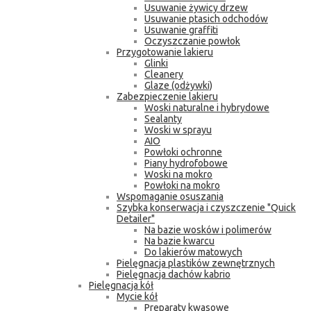
Usuwanie żywicy drzew
Usuwanie ptasich odchodów
Usuwanie graffiti
Oczyszczanie powłok
Przygotowanie lakieru
Glinki
Cleanery
Glaze (odżywki)
Zabezpieczenie lakieru
Woski naturalne i hybrydowe
Sealanty
Woski w sprayu
AIO
Powłoki ochronne
Piany hydrofobowe
Woski na mokro
Powłoki na mokro
Wspomaganie osuszania
Szybka konserwacja i czyszczenie "Quick
Detailer"
Na bazie wosków i polimerów
Na bazie kwarcu
Do lakierów matowych
Pielęgnacja plastików zewnętrznych
Pielęgnacja dachów kabrio
Pielęgnacja kół
Mycie kół
Preparaty kwasowe