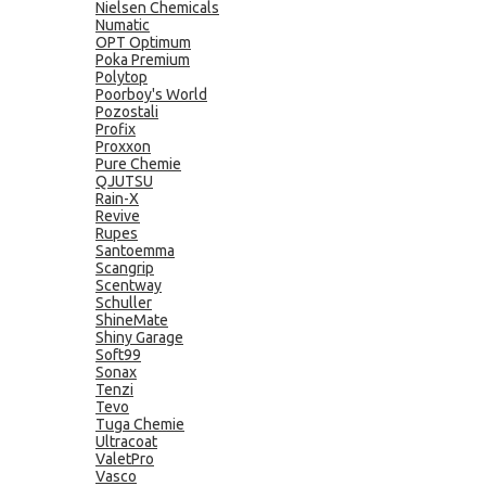
Nielsen Chemicals
Numatic
OPT Optimum
Poka Premium
Polytop
Poorboy's World
Pozostali
Profix
Proxxon
Pure Chemie
QJUTSU
Rain-X
Revive
Rupes
Santoemma
Scangrip
Scentway
Schuller
ShineMate
Shiny Garage
Soft99
Sonax
Tenzi
Tevo
Tuga Chemie
Ultracoat
ValetPro
Vasco