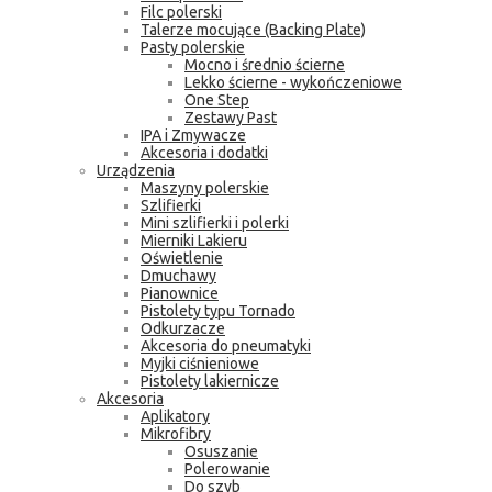
Filc polerski
Talerze mocujące (Backing Plate)
Pasty polerskie
Mocno i średnio ścierne
Lekko ścierne - wykończeniowe
One Step
Zestawy Past
IPA i Zmywacze
Akcesoria i dodatki
Urządzenia
Maszyny polerskie
Szlifierki
Mini szlifierki i polerki
Mierniki Lakieru
Oświetlenie
Dmuchawy
Pianownice
Pistolety typu Tornado
Odkurzacze
Akcesoria do pneumatyki
Myjki ciśnieniowe
Pistolety lakiernicze
Akcesoria
Aplikatory
Mikrofibry
Osuszanie
Polerowanie
Do szyb