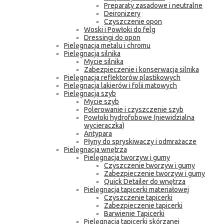
Preparaty zasadowe i neutralne
Deironizery
Czyszczenie opon
Woski i Powłoki do felg
Dressingi do opon
Pielęgnacja metalu i chromu
Pielęgnacja silnika
Mycie silnika
Zabezpieczenie i konserwacja silnika
Pielęgnacja reflektorów plastikowych
Pielęgnacja lakierów i folii matowych
Pielęgnacja szyb
Mycie szyb
Polerowanie i czyszczenie szyb
Powłoki hydrofobowe (niewidzialna
wycieraczka)
Antypara
Płyny do spryskiwaczy i odmrażacze
Pielęgnacja wnętrza
Pielęgnacja tworzyw i gumy
Czyszczenie tworzyw i gumy
Zabezpieczenie tworzyw i gumy
Quick Detailer do wnętrza
Pielęgnacja tapicerki materiałowej
Czyszczenie tapicerki
Zabezpieczenie tapicerki
Barwienie Tapicerki
Pielęgnacja tapicerki skórzanej