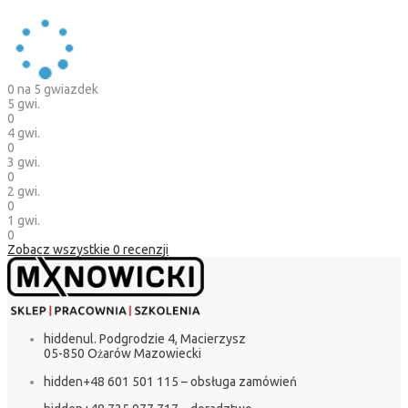
0
na 5 gwiazdek
5 gwi.
0
4 gwi.
0
3 gwi.
0
2 gwi.
0
1 gwi.
0
Zobacz wszystkie
0
recenzji
hidden
ul. Podgrodzie 4, Macierzysz
05-850 Ożarów Mazowiecki
hidden
+48 601 501 115 – obsługa zamówień