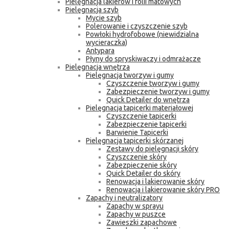
Pielęgnacja lakierów i folii matowych
Pielęgnacja szyb
Mycie szyb
Polerowanie i czyszczenie szyb
Powłoki hydrofobowe (niewidzialna
wycieraczka)
Antypara
Płyny do spryskiwaczy i odmrażacze
Pielęgnacja wnętrza
Pielęgnacja tworzyw i gumy
Czyszczenie tworzyw i gumy
Zabezpieczenie tworzyw i gumy
Quick Detailer do wnętrza
Pielęgnacja tapicerki materiałowej
Czyszczenie tapicerki
Zabezpieczenie tapicerki
Barwienie Tapicerki
Pielęgnacja tapicerki skórzanej
Zestawy do pielęgnacji skóry
Czyszczenie skóry
Zabezpieczenie skóry
Quick Detailer do skóry
Renowacja i lakierowanie skóry
Renowacja i lakierowanie skóry PRO
Zapachy i neutralizatory
Zapachy w sprayu
Zapachy w puszce
Zawieszki zapachowe