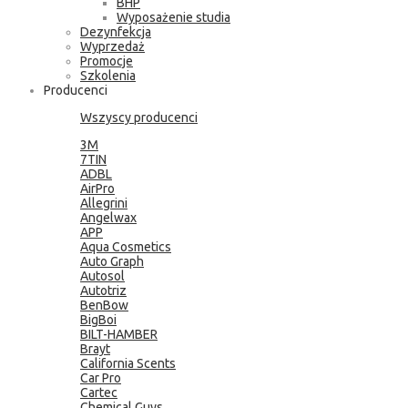
BHP
Wyposażenie studia
Dezynfekcja
Wyprzedaż
Promocje
Szkolenia
Producenci
Wszyscy producenci
3M
7TIN
ADBL
AirPro
Allegrini
Angelwax
APP
Aqua Cosmetics
Auto Graph
Autosol
Autotriz
BenBow
BigBoi
BILT-HAMBER
Brayt
California Scents
Car Pro
Cartec
Chemical Guys