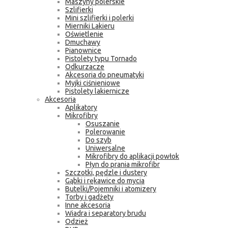
Maszyny polerskie
Szlifierki
Mini szlifierki i polerki
Mierniki Lakieru
Oświetlenie
Dmuchawy
Pianownice
Pistolety typu Tornado
Odkurzacze
Akcesoria do pneumatyki
Myjki ciśnieniowe
Pistolety lakiernicze
Akcesoria
Aplikatory
Mikrofibry
Osuszanie
Polerowanie
Do szyb
Uniwersalne
Mikrofibry do aplikacji powłok
Płyn do prania mikrofibr
Szczotki, pędzle i dustery
Gąbki i rękawice do mycia
Butelki/Pojemniki i atomizery
Torby i gadżety
Inne akcesoria
Wiadra i separatory brudu
Odzież