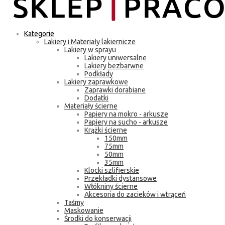
Kategorie
Lakiery i Materiały lakiernicze
Lakiery w sprayu
Lakiery uniwersalne
Lakiery bezbarwne
Podkłady
Lakiery zaprawkowe
Zaprawki dorabiane
Dodatki
Materiały ścierne
Papiery na mokro - arkusze
Papiery na sucho - arkusze
Krążki ścierne
150mm
75mm
50mm
35mm
Klocki szlifierskie
Przekładki dystansowe
Włókniny ścierne
Akcesoria do zacieków i wtrąceń
Taśmy
Maskowanie
Środki do konserwacji