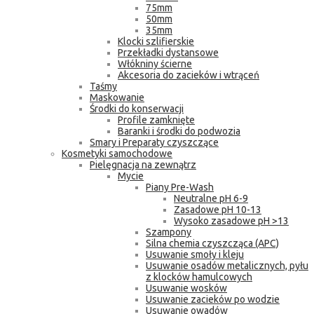
75mm
50mm
35mm
Klocki szlifierskie
Przekładki dystansowe
Włókniny ścierne
Akcesoria do zacieków i wtrąceń
Taśmy
Maskowanie
Środki do konserwacji
Profile zamknięte
Baranki i środki do podwozia
Smary i Preparaty czyszczące
Kosmetyki samochodowe
Pielęgnacja na zewnątrz
Mycie
Piany Pre-Wash
Neutralne pH 6-9
Zasadowe pH 10-13
Wysoko zasadowe pH >13
Szampony
Silna chemia czyszcząca (APC)
Usuwanie smoły i kleju
Usuwanie osadów metalicznych, pyłu
z klocków hamulcowych
Usuwanie wosków
Usuwanie zacieków po wodzie
Usuwanie owadów