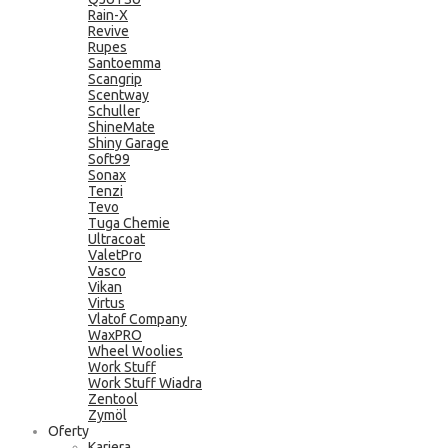
Rain-X
Revive
Rupes
Santoemma
Scangrip
Scentway
Schuller
ShineMate
Shiny Garage
Soft99
Sonax
Tenzi
Tevo
Tuga Chemie
Ultracoat
ValetPro
Vasco
Vikan
Virtus
Vlatof Company
WaxPRO
Wheel Woolies
Work Stuff
Work Stuff Wiadra
Zentool
Zymöl
Oferty
Kariera