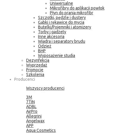
Uniwersalne
Mikrofibry do aplikacji powłok
Płyn do prania mikrofibr
Szczotki, pędzle i dustery
Gąbki i rękawice do mycia
Butelki/Pojemniki i atomizery
Torby i gadżety
Inne akcesoria
Wiadra i separatory brudu
Odzież
BHP
Wyposażenie studia
Dezynfekcja
Wyprzedaż
Promocje
Szkolenia
Producenci
Wszyscy producenci
3M
7TIN
ADBL
AirPro
Allegrini
Angelwax
APP
Aqua Cosmetics