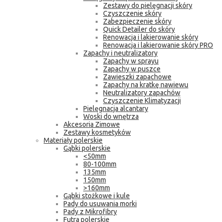
Zestawy do pielęgnacji skóry
Czyszczenie skóry
Zabezpieczenie skóry
Quick Detailer do skóry
Renowacja i lakierowanie skóry
Renowacja i lakierowanie skóry PRO
Zapachy i neutralizatory
Zapachy w sprayu
Zapachy w puszce
Zawieszki zapachowe
Zapachy na kratkę nawiewu
Neutralizatory zapachów
Czyszczenie Klimatyzacji
Pielęgnacja alcantary
Woski do wnętrza
Akcesoria Zimowe
Zestawy kosmetyków
Materiały polerskie
Gąbki polerskie
<50mm
80-100mm
135mm
150mm
>160mm
Gąbki stożkowe i kule
Pady do usuwania morki
Pady z Mikrofibry
Futra polerskie