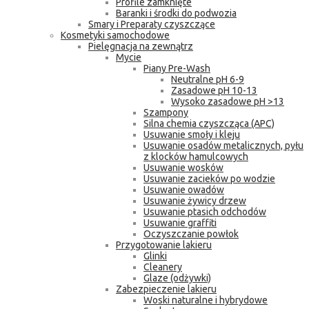
Profile zamknięte
Baranki i środki do podwozia
Smary i Preparaty czyszczące
Kosmetyki samochodowe
Pielęgnacja na zewnątrz
Mycie
Piany Pre-Wash
Neutralne pH 6-9
Zasadowe pH 10-13
Wysoko zasadowe pH >13
Szampony
Silna chemia czyszcząca (APC)
Usuwanie smoły i kleju
Usuwanie osadów metalicznych, pyłu
z klocków hamulcowych
Usuwanie wosków
Usuwanie zacieków po wodzie
Usuwanie owadów
Usuwanie żywicy drzew
Usuwanie ptasich odchodów
Usuwanie graffiti
Oczyszczanie powłok
Przygotowanie lakieru
Glinki
Cleanery
Glaze (odżywki)
Zabezpieczenie lakieru
Woski naturalne i hybrydowe