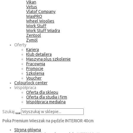
Vikan
Virtus
Vlatof Company
WaxPRO
Wheel Woolies
Work Stuff
Work Stuff Wiadra
Zentool
Zymöl
Oferty
Kariera
Klub detailera
Maszyna plus szkolenie
Pracownia
Promocje
Szkolenia
Voucher
Colourlock center
Współpraca
Oferta dla sklepu
Oferta dla studia i firm
Współpraca medialna
Szukaj
Poka Premium Wieszak na pędzle INTERIOR 40cm
Strona główna