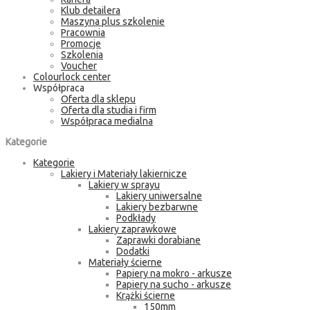
Klub detailera
Maszyna plus szkolenie
Pracownia
Promocje
Szkolenia
Voucher
Colourlock center
Współpraca
Oferta dla sklepu
Oferta dla studia i firm
Współpraca medialna
Kategorie
Kategorie
Lakiery i Materiały lakiernicze
Lakiery w sprayu
Lakiery uniwersalne
Lakiery bezbarwne
Podkłady
Lakiery zaprawkowe
Zaprawki dorabiane
Dodatki
Materiały ścierne
Papiery na mokro - arkusze
Papiery na sucho - arkusze
Krążki ścierne
150mm