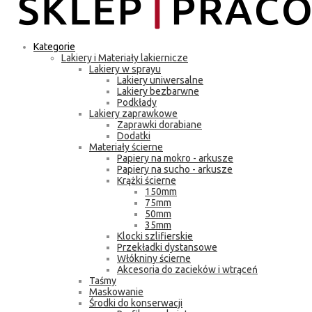
Kategorie
Lakiery i Materiały lakiernicze
Lakiery w sprayu
Lakiery uniwersalne
Lakiery bezbarwne
Podkłady
Lakiery zaprawkowe
Zaprawki dorabiane
Dodatki
Materiały ścierne
Papiery na mokro - arkusze
Papiery na sucho - arkusze
Krążki ścierne
150mm
75mm
50mm
35mm
Klocki szlifierskie
Przekładki dystansowe
Włókniny ścierne
Akcesoria do zacieków i wtrąceń
Taśmy
Maskowanie
Środki do konserwacji