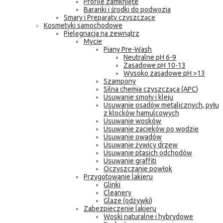
Profile zamknięte
Baranki i środki do podwozia
Smary i Preparaty czyszczące
Kosmetyki samochodowe
Pielęgnacja na zewnątrz
Mycie
Piany Pre-Wash
Neutralne pH 6-9
Zasadowe pH 10-13
Wysoko zasadowe pH >13
Szampony
Silna chemia czyszcząca (APC)
Usuwanie smoły i kleju
Usuwanie osadów metalicznych, pyłu
z klocków hamulcowych
Usuwanie wosków
Usuwanie zacieków po wodzie
Usuwanie owadów
Usuwanie żywicy drzew
Usuwanie ptasich odchodów
Usuwanie graffiti
Oczyszczanie powłok
Przygotowanie lakieru
Glinki
Cleanery
Glaze (odżywki)
Zabezpieczenie lakieru
Woski naturalne i hybrydowe