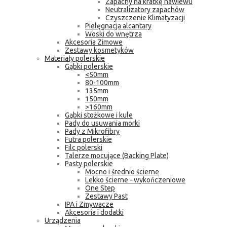
Zapachy na kratkę nawiewu
Neutralizatory zapachów
Czyszczenie Klimatyzacji
Pielęgnacja alcantary
Woski do wnętrza
Akcesoria Zimowe
Zestawy kosmetyków
Materiały polerskie
Gąbki polerskie
<50mm
80-100mm
135mm
150mm
>160mm
Gąbki stożkowe i kule
Pady do usuwania morki
Pady z Mikrofibry
Futra polerskie
Filc polerski
Talerze mocujące (Backing Plate)
Pasty polerskie
Mocno i średnio ścierne
Lekko ścierne - wykończeniowe
One Step
Zestawy Past
IPA i Zmywacze
Akcesoria i dodatki
Urządzenia