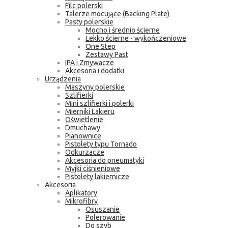
Filc polerski
Talerze mocujące (Backing Plate)
Pasty polerskie
Mocno i średnio ścierne
Lekko ścierne - wykończeniowe
One Step
Zestawy Past
IPA i Zmywacze
Akcesoria i dodatki
Urządzenia
Maszyny polerskie
Szlifierki
Mini szlifierki i polerki
Mierniki Lakieru
Oświetlenie
Dmuchawy
Pianownice
Pistolety typu Tornado
Odkurzacze
Akcesoria do pneumatyki
Myjki ciśnieniowe
Pistolety lakiernicze
Akcesoria
Aplikatory
Mikrofibry
Osuszanie
Polerowanie
Do szyb