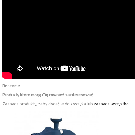
Recenzje
Produkty które mogą Cię również zainteresować
Zaznacz produkty, żeby dodać je do koszyka lub
zaznacz wszystko