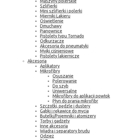
Maszyny polerskie
Szlifierki
Mini szlifierki i polerki
Mierniki Lakieru
Oświetlenie
Dmuchawy
Pianownice
Pistolety typu Tornado
Odkurzacze
Akcesoria do pneumatyki
Myjki ciśnieniowe
Pistolety lakiernicze
Akcesoria
Aplikatory
Mikrofibry
Osuszanie
Polerowanie
Do szyb
Uniwersalne
Mikrofibry do aplikacji powłok
Płyn do prania mikrofibr
Szczotki, pędzle i dustery
Gąbki i rękawice do mycia
Butelki/Pojemniki i atomizery
Torby i gadżety
Inne akcesoria
Wiadra i separatory brudu
Odzież