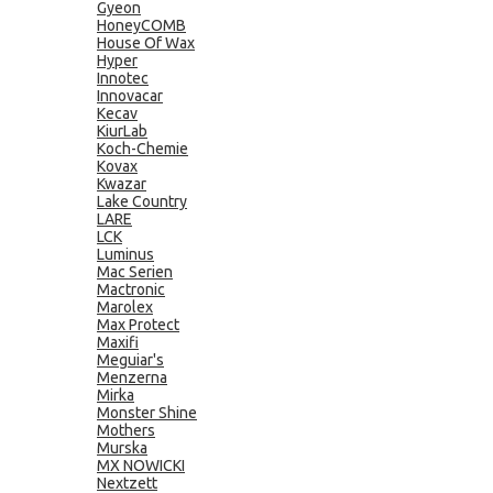
Gyeon
HoneyCOMB
House Of Wax
Hyper
Innotec
Innovacar
Kecav
KiurLab
Koch-Chemie
Kovax
Kwazar
Lake Country
LARE
LCK
Luminus
Mac Serien
Mactronic
Marolex
Max Protect
Maxifi
Meguiar's
Menzerna
Mirka
Monster Shine
Mothers
Murska
MX NOWICKI
Nextzett