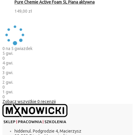
Pure Chemie Active Foam 5L Piana aktywna
149,00 zł
0
na 5 gwiazdek
5 gwi.
0
4 gwi.
0
3 gwi.
0
2 gwi.
0
1 gwi.
0
Zobacz wszystkie
0
recenzji
hidden
ul. Podgrodzie 4, Macierzysz