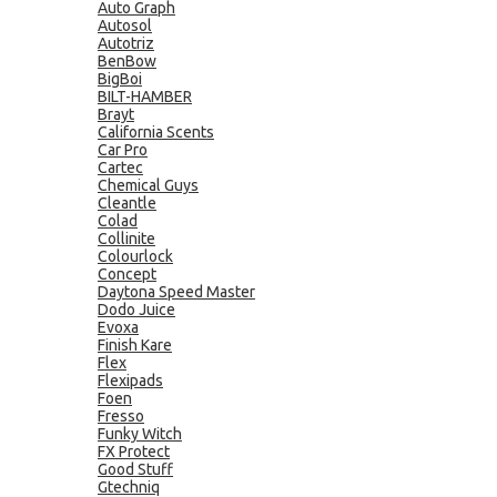
Auto Graph
Autosol
Autotriz
BenBow
BigBoi
BILT-HAMBER
Brayt
California Scents
Car Pro
Cartec
Chemical Guys
Cleantle
Colad
Collinite
Colourlock
Concept
Daytona Speed Master
Dodo Juice
Evoxa
Finish Kare
Flex
Flexipads
Foen
Fresso
Funky Witch
FX Protect
Good Stuff
Gtechniq