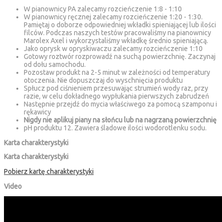
W pianownicy PA zalecamy rozcieńczenie 1:8 - 1:10
W pianownicy ręcznej zalecamy rozcieńczenie 1:20 - 1:30.
Pamiętaj o doborze odpowiedniej wkładki spieniającej lub ilości
filców. Podczas naszych testów pracowaliśmy na pianownicy
Marolex Axel i wykorzystaliśmy wkładkę średnio spieniającą.
Jako oprysk w opryskiwaczu zalecamy rozcieńczenie 1:10
Gotowy roztwór rozprowadź na suchą powierzchnię. Zaczynaj
od dołu samochodu.
Pozostaw produkt na 2-5 minut w zależności od temperatury
otoczenia. Nie dopuszczaj do wyschnięcia produktu
Spłucz pod ciśnieniem przesuwając strumień wody raz, przy
razie, w celu dokładnego wypłukania pierwszych zabrudzeń
Następnie przejdź do mycia właściwego za pomocą szamponu i
rękawicy
Nigdy nie aplikuj piany na słońcu lub na nagrzaną powierzchnię
pH produktu 12. Zawiera śladowe ilości wodorotlenku sodu.
Karta charakterystyki
Karta charakterystyki
Pobierz kartę charakterystyki
Video