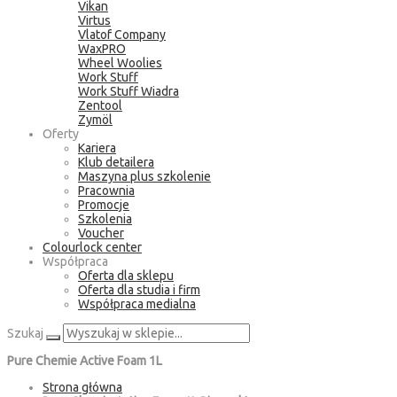
Vikan
Virtus
Vlatof Company
WaxPRO
Wheel Woolies
Work Stuff
Work Stuff Wiadra
Zentool
Zymöl
Oferty
Kariera
Klub detailera
Maszyna plus szkolenie
Pracownia
Promocje
Szkolenia
Voucher
Colourlock center
Współpraca
Oferta dla sklepu
Oferta dla studia i firm
Współpraca medialna
Szukaj
Pure Chemie Active Foam 1L
Strona główna