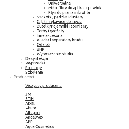
Uniwersalne
Mikrofibry do aplikacji powłok
Płyn do prania mikrofibr
Szczotki, pędzle i dustery
Gąbki i rękawice do mycia
Butelki/Pojemniki i atomizery
Torby i gadżety
Inne akcesoria
Wiadra i separatory brudu
Odzież
BHP
Wyposażenie studia
Dezynfekcja
Wyprzedaż
Promocje
Szkolenia
Producenci
Wszyscy producenci
3M
7TIN
ADBL
AirPro
Allegrini
Angelwax
APP
Aqua Cosmetics