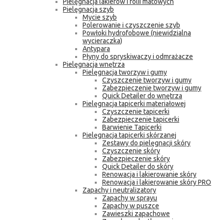
Pielęgnacja lakierów i folii matowych
Pielęgnacja szyb
Mycie szyb
Polerowanie i czyszczenie szyb
Powłoki hydrofobowe (niewidzialna
wycieraczka)
Antypara
Płyny do spryskiwaczy i odmrażacze
Pielęgnacja wnętrza
Pielęgnacja tworzyw i gumy
Czyszczenie tworzyw i gumy
Zabezpieczenie tworzyw i gumy
Quick Detailer do wnętrza
Pielęgnacja tapicerki materiałowej
Czyszczenie tapicerki
Zabezpieczenie tapicerki
Barwienie Tapicerki
Pielęgnacja tapicerki skórzanej
Zestawy do pielęgnacji skóry
Czyszczenie skóry
Zabezpieczenie skóry
Quick Detailer do skóry
Renowacja i lakierowanie skóry
Renowacja i lakierowanie skóry PRO
Zapachy i neutralizatory
Zapachy w sprayu
Zapachy w puszce
Zawieszki zapachowe