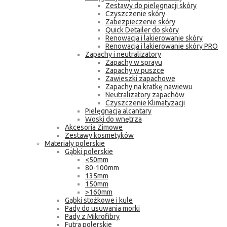
Zestawy do pielęgnacji skóry
Czyszczenie skóry
Zabezpieczenie skóry
Quick Detailer do skóry
Renowacja i lakierowanie skóry
Renowacja i lakierowanie skóry PRO
Zapachy i neutralizatory
Zapachy w sprayu
Zapachy w puszce
Zawieszki zapachowe
Zapachy na kratkę nawiewu
Neutralizatory zapachów
Czyszczenie Klimatyzacji
Pielęgnacja alcantary
Woski do wnętrza
Akcesoria Zimowe
Zestawy kosmetyków
Materiały polerskie
Gąbki polerskie
<50mm
80-100mm
135mm
150mm
>160mm
Gąbki stożkowe i kule
Pady do usuwania morki
Pady z Mikrofibry
Futra polerskie