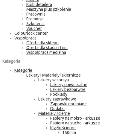
Klub detailera
Maszyna plus szkolenie
Pracownia
Promocje
Szkolenia
Voucher
Colourlock center
Współpraca
Oferta dla sklepu
Oferta dla studia i firm
Współpraca medialna
Kategorie
Kategorie
Lakiery i Materiały lakiernicze
Lakiery w sprayu
Lakiery uniwersalne
Lakiery bezbarwne
Podkłady
Lakiery zaprawkowe
Zaprawki dorabiane
Dodatki
Materiały ścierne
Papiery na mokro - arkusze
Papiery na sucho - arkusze
Krążki ścierne
150mm