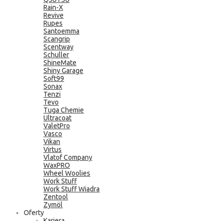
Rain-X
Revive
Rupes
Santoemma
Scangrip
Scentway
Schuller
ShineMate
Shiny Garage
Soft99
Sonax
Tenzi
Tevo
Tuga Chemie
Ultracoat
ValetPro
Vasco
Vikan
Virtus
Vlatof Company
WaxPRO
Wheel Woolies
Work Stuff
Work Stuff Wiadra
Zentool
Zymöl
Oferty
Kariera