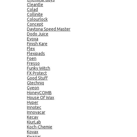
Cleantle
Colad
Collinite
Colourlock
Concept
Daytona Speed Master
Dodo Juice
Evoxa
Finish Kare
Flex
Flexipads
Foen
Fresso
Funky Witch
FX Protect
Good Stuff
Gtechniq
Gyeon
HoneyCOMB
House Of Wax
Hyper
Innotec
Innovacar
Kecav
KiurLab
Koch-Chemie
Kovax
Kwazar