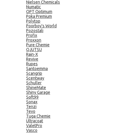
Nielsen Chemicals
Numatic
OPT Optimum
Poka Premium
Polytop
Poorboy's World
Pozostali
Profix
Proxxon
Pure Chemie
QJUTSU
Rain-X
Revive
Rupes
Santoemma
Scangrip
Scentway
Schuller
ShineMate
Shiny Garage
Soft99
Sonax
Tenzi
Tevo
Tuga Chemie
Ultracoat
ValetPro
Vasco