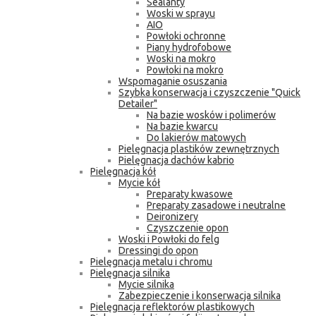
Sealanty
Woski w sprayu
AIO
Powłoki ochronne
Piany hydrofobowe
Woski na mokro
Powłoki na mokro
Wspomaganie osuszania
Szybka konserwacja i czyszczenie "Quick
Detailer"
Na bazie wosków i polimerów
Na bazie kwarcu
Do lakierów matowych
Pielęgnacja plastików zewnętrznych
Pielęgnacja dachów kabrio
Pielęgnacja kół
Mycie kół
Preparaty kwasowe
Preparaty zasadowe i neutralne
Deironizery
Czyszczenie opon
Woski i Powłoki do felg
Dressingi do opon
Pielęgnacja metalu i chromu
Pielęgnacja silnika
Mycie silnika
Zabezpieczenie i konserwacja silnika
Pielęgnacja reflektorów plastikowych