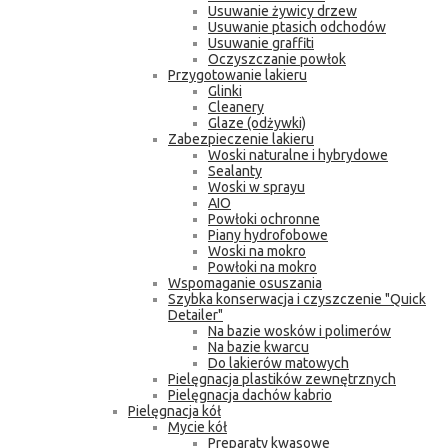
Usuwanie żywicy drzew
Usuwanie ptasich odchodów
Usuwanie graffiti
Oczyszczanie powłok
Przygotowanie lakieru
Glinki
Cleanery
Glaze (odżywki)
Zabezpieczenie lakieru
Woski naturalne i hybrydowe
Sealanty
Woski w sprayu
AIO
Powłoki ochronne
Piany hydrofobowe
Woski na mokro
Powłoki na mokro
Wspomaganie osuszania
Szybka konserwacja i czyszczenie "Quick
Detailer"
Na bazie wosków i polimerów
Na bazie kwarcu
Do lakierów matowych
Pielęgnacja plastików zewnętrznych
Pielęgnacja dachów kabrio
Pielęgnacja kół
Mycie kół
Preparaty kwasowe