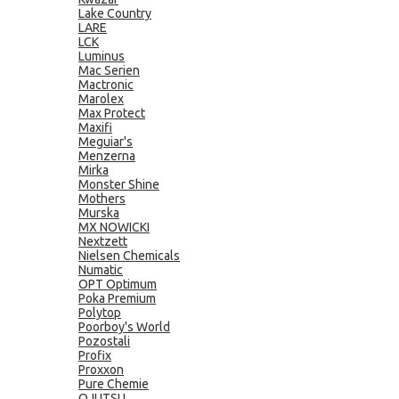
Lake Country
LARE
LCK
Luminus
Mac Serien
Mactronic
Marolex
Max Protect
Maxifi
Meguiar's
Menzerna
Mirka
Monster Shine
Mothers
Murska
MX NOWICKI
Nextzett
Nielsen Chemicals
Numatic
OPT Optimum
Poka Premium
Polytop
Poorboy's World
Pozostali
Profix
Proxxon
Pure Chemie
QJUTSU