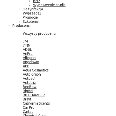
BHP
Wyposażenie studia
Dezynfekcja
Wyprzedaż
Promocje
Szkolenia
Producenci
Wszyscy producenci
3M
7TIN
ADBL
AirPro
Allegrini
Angelwax
APP
Aqua Cosmetics
Auto Graph
Autosol
Autotriz
BenBow
BigBoi
BILT-HAMBER
Brayt
California Scents
Car Pro
Cartec
Chemical Guys