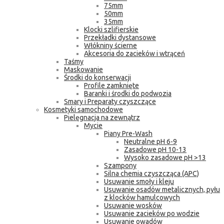
75mm
50mm
35mm
Klocki szlifierskie
Przekładki dystansowe
Włókniny ścierne
Akcesoria do zacieków i wtrąceń
Taśmy
Maskowanie
Środki do konserwacji
Profile zamknięte
Baranki i środki do podwozia
Smary i Preparaty czyszczące
Kosmetyki samochodowe
Pielęgnacja na zewnątrz
Mycie
Piany Pre-Wash
Neutralne pH 6-9
Zasadowe pH 10-13
Wysoko zasadowe pH >13
Szampony
Silna chemia czyszcząca (APC)
Usuwanie smoły i kleju
Usuwanie osadów metalicznych, pyłu
z klocków hamulcowych
Usuwanie wosków
Usuwanie zacieków po wodzie
Usuwanie owadów