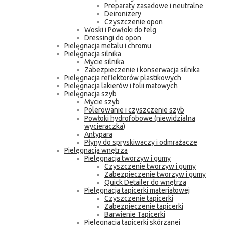
Preparaty zasadowe i neutralne
Deironizery
Czyszczenie opon
Woski i Powłoki do felg
Dressingi do opon
Pielęgnacja metalu i chromu
Pielęgnacja silnika
Mycie silnika
Zabezpieczenie i konserwacja silnika
Pielęgnacja reflektorów plastikowych
Pielęgnacja lakierów i folii matowych
Pielęgnacja szyb
Mycie szyb
Polerowanie i czyszczenie szyb
Powłoki hydrofobowe (niewidzialna
wycieraczka)
Antypara
Płyny do spryskiwaczy i odmrażacze
Pielęgnacja wnętrza
Pielęgnacja tworzyw i gumy
Czyszczenie tworzyw i gumy
Zabezpieczenie tworzyw i gumy
Quick Detailer do wnętrza
Pielęgnacja tapicerki materiałowej
Czyszczenie tapicerki
Zabezpieczenie tapicerki
Barwienie Tapicerki
Pielęgnacja tapicerki skórzanej