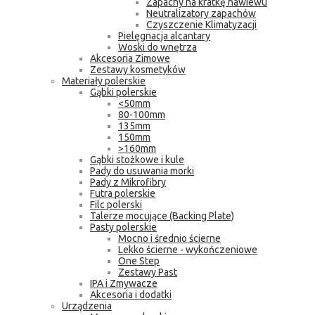
Zapachy na kratkę nawiewu
Neutralizatory zapachów
Czyszczenie Klimatyzacji
Pielęgnacja alcantary
Woski do wnętrza
Akcesoria Zimowe
Zestawy kosmetyków
Materiały polerskie
Gąbki polerskie
<50mm
80-100mm
135mm
150mm
>160mm
Gąbki stożkowe i kule
Pady do usuwania morki
Pady z Mikrofibry
Futra polerskie
Filc polerski
Talerze mocujące (Backing Plate)
Pasty polerskie
Mocno i średnio ścierne
Lekko ścierne - wykończeniowe
One Step
Zestawy Past
IPA i Zmywacze
Akcesoria i dodatki
Urządzenia