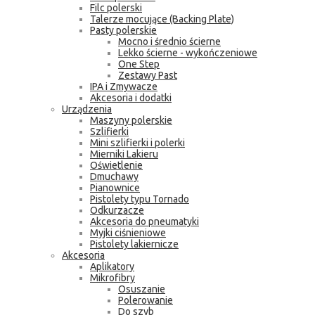
Filc polerski
Talerze mocujące (Backing Plate)
Pasty polerskie
Mocno i średnio ścierne
Lekko ścierne - wykończeniowe
One Step
Zestawy Past
IPA i Zmywacze
Akcesoria i dodatki
Urządzenia
Maszyny polerskie
Szlifierki
Mini szlifierki i polerki
Mierniki Lakieru
Oświetlenie
Dmuchawy
Pianownice
Pistolety typu Tornado
Odkurzacze
Akcesoria do pneumatyki
Myjki ciśnieniowe
Pistolety lakiernicze
Akcesoria
Aplikatory
Mikrofibry
Osuszanie
Polerowanie
Do szyb