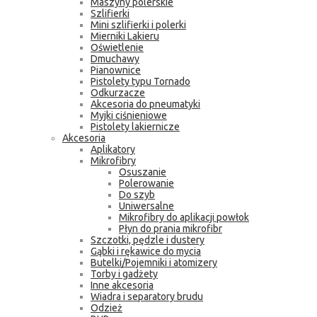
Maszyny polerskie
Szlifierki
Mini szlifierki i polerki
Mierniki Lakieru
Oświetlenie
Dmuchawy
Pianownice
Pistolety typu Tornado
Odkurzacze
Akcesoria do pneumatyki
Myjki ciśnieniowe
Pistolety lakiernicze
Akcesoria
Aplikatory
Mikrofibry
Osuszanie
Polerowanie
Do szyb
Uniwersalne
Mikrofibry do aplikacji powłok
Płyn do prania mikrofibr
Szczotki, pędzle i dustery
Gąbki i rękawice do mycia
Butelki/Pojemniki i atomizery
Torby i gadżety
Inne akcesoria
Wiadra i separatory brudu
Odzież