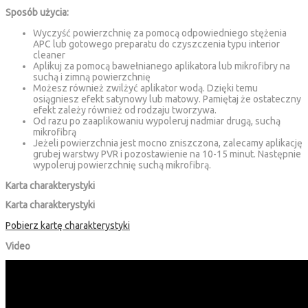
Sposób użycia:
Wyczyść powierzchnię za pomocą odpowiedniego stężenia
APC lub gotowego preparatu do czyszczenia typu interior
cleaner
Aplikuj za pomocą bawełnianego aplikatora lub mikrofibry na
suchą i zimną powierzchnię
Możesz również zwilżyć aplikator wodą. Dzięki temu
osiągniesz efekt satynowy lub matowy. Pamiętaj że ostateczny
efekt zależy również od rodzaju tworzywa.
Od razu po zaaplikowaniu wypoleruj nadmiar drugą, suchą
mikrofibrą
Jeżeli powierzchnia jest mocno zniszczona, zalecamy aplikację
grubej warstwy PVR i pozostawienie na 10-15 minut. Następnie
wypoleruj powierzchnię suchą mikrofibrą.
Karta charakterystyki
Karta charakterystyki
Pobierz kartę charakterystyki
Video