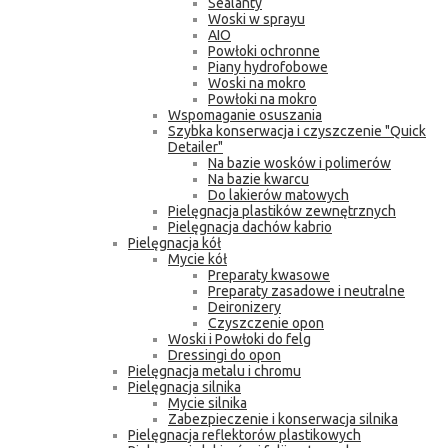
Sealanty
Woski w sprayu
AIO
Powłoki ochronne
Piany hydrofobowe
Woski na mokro
Powłoki na mokro
Wspomaganie osuszania
Szybka konserwacja i czyszczenie "Quick
Detailer"
Na bazie wosków i polimerów
Na bazie kwarcu
Do lakierów matowych
Pielęgnacja plastików zewnętrznych
Pielęgnacja dachów kabrio
Pielęgnacja kół
Mycie kół
Preparaty kwasowe
Preparaty zasadowe i neutralne
Deironizery
Czyszczenie opon
Woski i Powłoki do felg
Dressingi do opon
Pielęgnacja metalu i chromu
Pielęgnacja silnika
Mycie silnika
Zabezpieczenie i konserwacja silnika
Pielęgnacja reflektorów plastikowych