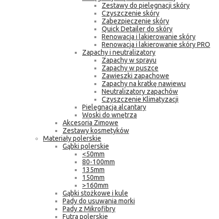
Zestawy do pielęgnacji skóry
Czyszczenie skóry
Zabezpieczenie skóry
Quick Detailer do skóry
Renowacja i lakierowanie skóry
Renowacja i lakierowanie skóry PRO
Zapachy i neutralizatory
Zapachy w sprayu
Zapachy w puszce
Zawieszki zapachowe
Zapachy na kratkę nawiewu
Neutralizatory zapachów
Czyszczenie Klimatyzacji
Pielęgnacja alcantary
Woski do wnętrza
Akcesoria Zimowe
Zestawy kosmetyków
Materiały polerskie
Gąbki polerskie
<50mm
80-100mm
135mm
150mm
>160mm
Gąbki stożkowe i kule
Pady do usuwania morki
Pady z Mikrofibry
Futra polerskie