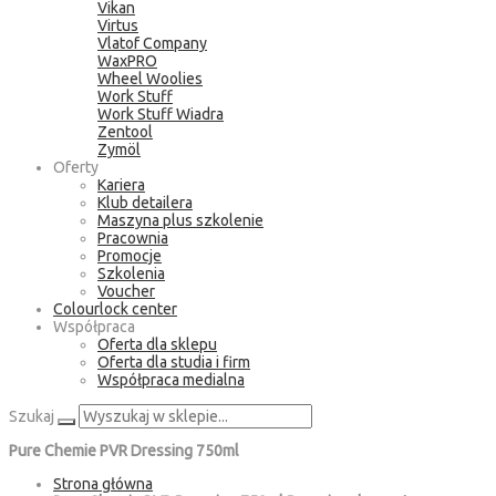
Vikan
Virtus
Vlatof Company
WaxPRO
Wheel Woolies
Work Stuff
Work Stuff Wiadra
Zentool
Zymöl
Oferty
Kariera
Klub detailera
Maszyna plus szkolenie
Pracownia
Promocje
Szkolenia
Voucher
Colourlock center
Współpraca
Oferta dla sklepu
Oferta dla studia i firm
Współpraca medialna
Szukaj
Pure Chemie PVR Dressing 750ml
Strona główna