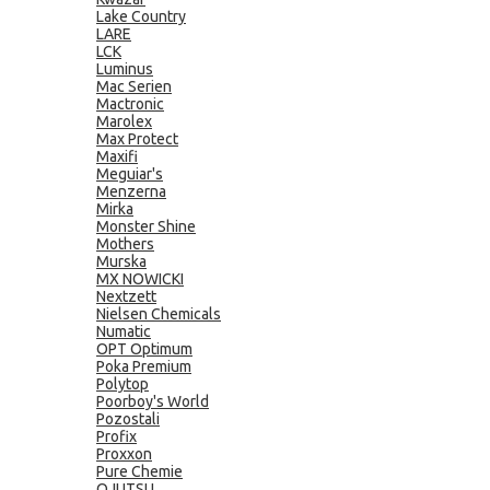
Lake Country
LARE
LCK
Luminus
Mac Serien
Mactronic
Marolex
Max Protect
Maxifi
Meguiar's
Menzerna
Mirka
Monster Shine
Mothers
Murska
MX NOWICKI
Nextzett
Nielsen Chemicals
Numatic
OPT Optimum
Poka Premium
Polytop
Poorboy's World
Pozostali
Profix
Proxxon
Pure Chemie
QJUTSU