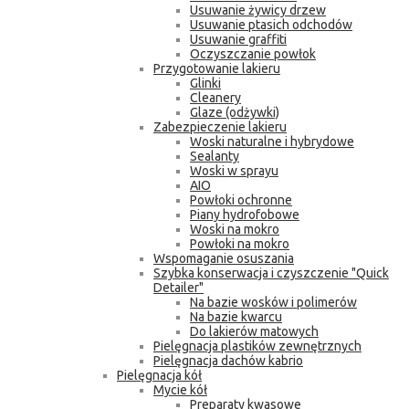
Usuwanie żywicy drzew
Usuwanie ptasich odchodów
Usuwanie graffiti
Oczyszczanie powłok
Przygotowanie lakieru
Glinki
Cleanery
Glaze (odżywki)
Zabezpieczenie lakieru
Woski naturalne i hybrydowe
Sealanty
Woski w sprayu
AIO
Powłoki ochronne
Piany hydrofobowe
Woski na mokro
Powłoki na mokro
Wspomaganie osuszania
Szybka konserwacja i czyszczenie "Quick
Detailer"
Na bazie wosków i polimerów
Na bazie kwarcu
Do lakierów matowych
Pielęgnacja plastików zewnętrznych
Pielęgnacja dachów kabrio
Pielęgnacja kół
Mycie kół
Preparaty kwasowe