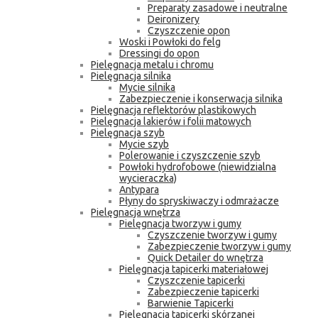
Preparaty zasadowe i neutralne
Deironizery
Czyszczenie opon
Woski i Powłoki do felg
Dressingi do opon
Pielęgnacja metalu i chromu
Pielęgnacja silnika
Mycie silnika
Zabezpieczenie i konserwacja silnika
Pielęgnacja reflektorów plastikowych
Pielęgnacja lakierów i folii matowych
Pielęgnacja szyb
Mycie szyb
Polerowanie i czyszczenie szyb
Powłoki hydrofobowe (niewidzialna
wycieraczka)
Antypara
Płyny do spryskiwaczy i odmrażacze
Pielęgnacja wnętrza
Pielęgnacja tworzyw i gumy
Czyszczenie tworzyw i gumy
Zabezpieczenie tworzyw i gumy
Quick Detailer do wnętrza
Pielęgnacja tapicerki materiałowej
Czyszczenie tapicerki
Zabezpieczenie tapicerki
Barwienie Tapicerki
Pielęgnacja tapicerki skórzanej