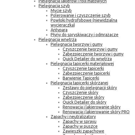
Pielęgnacja lakierów i folii matowych
Pielęgnacja szyb
Mycie szyb
Polerowanie i czyszczenie szyb
Powłoki hydrofobowe (niewidzialna
wycieraczka)
Antypara
Płyny do spryskiwaczy i odmrażacze
Pielęgnacja wnętrza
Pielęgnacja tworzyw i gumy
Czyszczenie tworzyw i gumy
Zabezpieczenie tworzyw i gumy
Quick Detailer do wnętrza
Pielęgnacja tapicerki materiałowej
Czyszczenie tapicerki
Zabezpieczenie tapicerki
Barwienie Tapicerki
Pielęgnacja tapicerki skórzanej
Zestawy do pielęgnacji skóry
Czyszczenie skóry
Zabezpieczenie skóry
Quick Detailer do skóry
Renowacja i lakierowanie skóry
Renowacja i lakierowanie skóry PRO
Zapachy i neutralizatory
Zapachy w sprayu
Zapachy w puszce
Zawieszki zapachowe