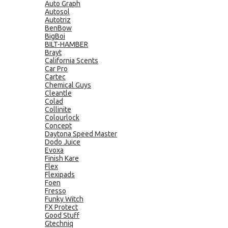
Auto Graph
Autosol
Autotriz
BenBow
BigBoi
BILT-HAMBER
Brayt
California Scents
Car Pro
Cartec
Chemical Guys
Cleantle
Colad
Collinite
Colourlock
Concept
Daytona Speed Master
Dodo Juice
Evoxa
Finish Kare
Flex
Flexipads
Foen
Fresso
Funky Witch
FX Protect
Good Stuff
Gtechniq