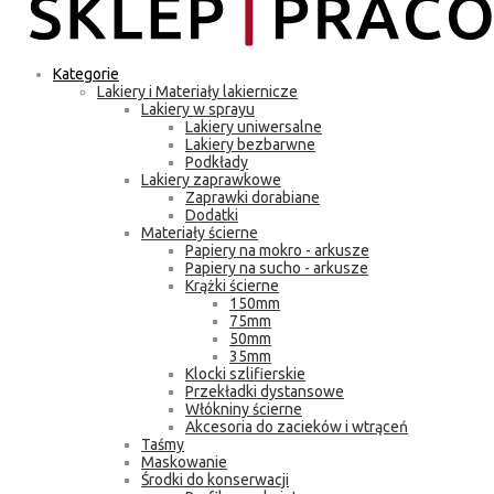
Kategorie
Lakiery i Materiały lakiernicze
Lakiery w sprayu
Lakiery uniwersalne
Lakiery bezbarwne
Podkłady
Lakiery zaprawkowe
Zaprawki dorabiane
Dodatki
Materiały ścierne
Papiery na mokro - arkusze
Papiery na sucho - arkusze
Krążki ścierne
150mm
75mm
50mm
35mm
Klocki szlifierskie
Przekładki dystansowe
Włókniny ścierne
Akcesoria do zacieków i wtrąceń
Taśmy
Maskowanie
Środki do konserwacji