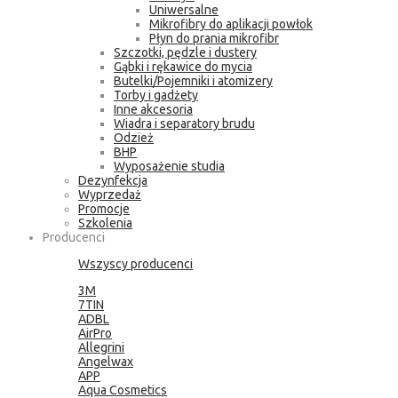
Uniwersalne
Mikrofibry do aplikacji powłok
Płyn do prania mikrofibr
Szczotki, pędzle i dustery
Gąbki i rękawice do mycia
Butelki/Pojemniki i atomizery
Torby i gadżety
Inne akcesoria
Wiadra i separatory brudu
Odzież
BHP
Wyposażenie studia
Dezynfekcja
Wyprzedaż
Promocje
Szkolenia
Producenci
Wszyscy producenci
3M
7TIN
ADBL
AirPro
Allegrini
Angelwax
APP
Aqua Cosmetics