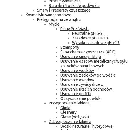
Profile zamknięte
Baranki i środki do podwozia
Smary i Preparaty czyszczące
Kosmetyki samochodowe
Pielęgnacja na zewnątrz
Mycie
Piany Pre-Wash
Neutralne pH 6-9
Zasadowe pH 10-13
Wysoko zasadowe pH >13
Szampony
Silna chemia czyszcząca (APC)
Usuwanie smoły i kleju
Usuwanie osadów metalicznych, pyłu
z klocków hamulcowych
Usuwanie wosków
Usuwanie zacieków po wodzie
Usuwanie owadów
Usuwanie żywicy drzew
Usuwanie ptasich odchodów
Usuwanie graffiti
Oczyszczanie powłok
Przygotowanie lakieru
Glinki
Cleanery
Glaze (odżywki)
Zabezpieczenie lakieru
Woski naturalne i hybrydowe