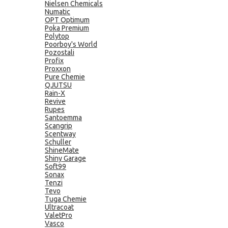
Nielsen Chemicals
Numatic
OPT Optimum
Poka Premium
Polytop
Poorboy's World
Pozostali
Profix
Proxxon
Pure Chemie
QJUTSU
Rain-X
Revive
Rupes
Santoemma
Scangrip
Scentway
Schuller
ShineMate
Shiny Garage
Soft99
Sonax
Tenzi
Tevo
Tuga Chemie
Ultracoat
ValetPro
Vasco