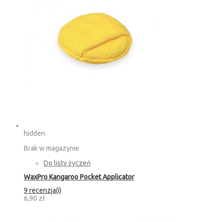
hidden
Brak w magazynie
Do listy życzeń
WaxPro Kangaroo Pocket Applicator
9 recenzja(i)
6,90 zł