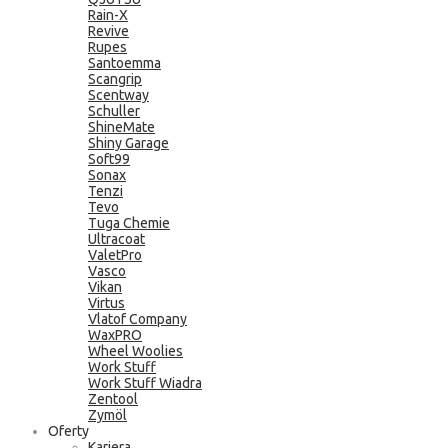
Rain-X
Revive
Rupes
Santoemma
Scangrip
Scentway
Schuller
ShineMate
Shiny Garage
Soft99
Sonax
Tenzi
Tevo
Tuga Chemie
Ultracoat
ValetPro
Vasco
Vikan
Virtus
Vlatof Company
WaxPRO
Wheel Woolies
Work Stuff
Work Stuff Wiadra
Zentool
Zymöl
Oferty
Kariera