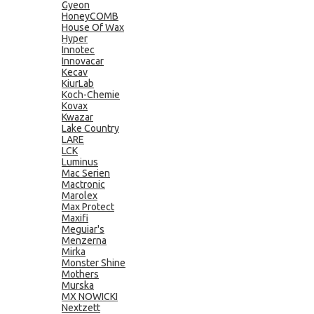
Gyeon
HoneyCOMB
House Of Wax
Hyper
Innotec
Innovacar
Kecav
KiurLab
Koch-Chemie
Kovax
Kwazar
Lake Country
LARE
LCK
Luminus
Mac Serien
Mactronic
Marolex
Max Protect
Maxifi
Meguiar's
Menzerna
Mirka
Monster Shine
Mothers
Murska
MX NOWICKI
Nextzett