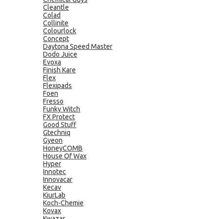
Cleantle
Colad
Collinite
Colourlock
Concept
Daytona Speed Master
Dodo Juice
Evoxa
Finish Kare
Flex
Flexipads
Foen
Fresso
Funky Witch
FX Protect
Good Stuff
Gtechniq
Gyeon
HoneyCOMB
House Of Wax
Hyper
Innotec
Innovacar
Kecav
KiurLab
Koch-Chemie
Kovax
Kwazar