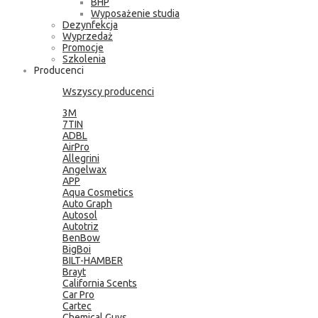
BHP
Wyposażenie studia
Dezynfekcja
Wyprzedaż
Promocje
Szkolenia
Producenci
Wszyscy producenci
3M
7TIN
ADBL
AirPro
Allegrini
Angelwax
APP
Aqua Cosmetics
Auto Graph
Autosol
Autotriz
BenBow
BigBoi
BILT-HAMBER
Brayt
California Scents
Car Pro
Cartec
Chemical Guys