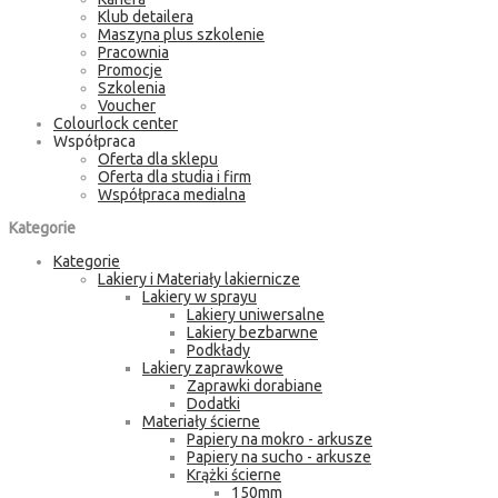
Klub detailera
Maszyna plus szkolenie
Pracownia
Promocje
Szkolenia
Voucher
Colourlock center
Współpraca
Oferta dla sklepu
Oferta dla studia i firm
Współpraca medialna
Kategorie
Kategorie
Lakiery i Materiały lakiernicze
Lakiery w sprayu
Lakiery uniwersalne
Lakiery bezbarwne
Podkłady
Lakiery zaprawkowe
Zaprawki dorabiane
Dodatki
Materiały ścierne
Papiery na mokro - arkusze
Papiery na sucho - arkusze
Krążki ścierne
150mm