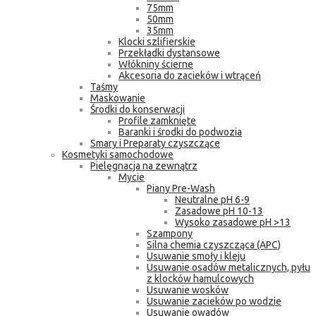
75mm
50mm
35mm
Klocki szlifierskie
Przekładki dystansowe
Włókniny ścierne
Akcesoria do zacieków i wtrąceń
Taśmy
Maskowanie
Środki do konserwacji
Profile zamknięte
Baranki i środki do podwozia
Smary i Preparaty czyszczące
Kosmetyki samochodowe
Pielęgnacja na zewnątrz
Mycie
Piany Pre-Wash
Neutralne pH 6-9
Zasadowe pH 10-13
Wysoko zasadowe pH >13
Szampony
Silna chemia czyszcząca (APC)
Usuwanie smoły i kleju
Usuwanie osadów metalicznych, pyłu
z klocków hamulcowych
Usuwanie wosków
Usuwanie zacieków po wodzie
Usuwanie owadów