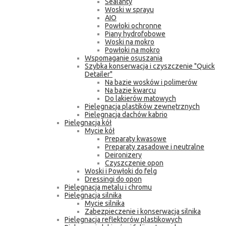
Sealanty
Woski w sprayu
AIO
Powłoki ochronne
Piany hydrofobowe
Woski na mokro
Powłoki na mokro
Wspomaganie osuszania
Szybka konserwacja i czyszczenie "Quick
Detailer"
Na bazie wosków i polimerów
Na bazie kwarcu
Do lakierów matowych
Pielęgnacja plastików zewnętrznych
Pielęgnacja dachów kabrio
Pielęgnacja kół
Mycie kół
Preparaty kwasowe
Preparaty zasadowe i neutralne
Deironizery
Czyszczenie opon
Woski i Powłoki do felg
Dressingi do opon
Pielęgnacja metalu i chromu
Pielęgnacja silnika
Mycie silnika
Zabezpieczenie i konserwacja silnika
Pielęgnacja reflektorów plastikowych