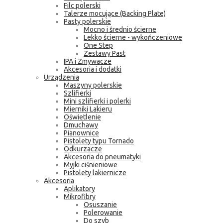
Filc polerski
Talerze mocujące (Backing Plate)
Pasty polerskie
Mocno i średnio ścierne
Lekko ścierne - wykończeniowe
One Step
Zestawy Past
IPA i Zmywacze
Akcesoria i dodatki
Urządzenia
Maszyny polerskie
Szlifierki
Mini szlifierki i polerki
Mierniki Lakieru
Oświetlenie
Dmuchawy
Pianownice
Pistolety typu Tornado
Odkurzacze
Akcesoria do pneumatyki
Myjki ciśnieniowe
Pistolety lakiernicze
Akcesoria
Aplikatory
Mikrofibry
Osuszanie
Polerowanie
Do szyb