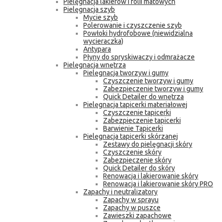
Pielęgnacja lakierów i folii matowych
Pielęgnacja szyb
Mycie szyb
Polerowanie i czyszczenie szyb
Powłoki hydrofobowe (niewidzialna
wycieraczka)
Antypara
Płyny do spryskiwaczy i odmrażacze
Pielęgnacja wnętrza
Pielęgnacja tworzyw i gumy
Czyszczenie tworzyw i gumy
Zabezpieczenie tworzyw i gumy
Quick Detailer do wnętrza
Pielęgnacja tapicerki materiałowej
Czyszczenie tapicerki
Zabezpieczenie tapicerki
Barwienie Tapicerki
Pielęgnacja tapicerki skórzanej
Zestawy do pielęgnacji skóry
Czyszczenie skóry
Zabezpieczenie skóry
Quick Detailer do skóry
Renowacja i lakierowanie skóry
Renowacja i lakierowanie skóry PRO
Zapachy i neutralizatory
Zapachy w sprayu
Zapachy w puszce
Zawieszki zapachowe