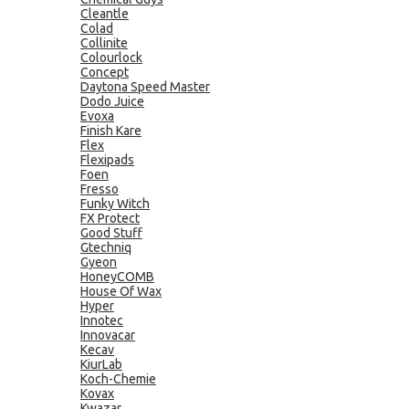
Cleantle
Colad
Collinite
Colourlock
Concept
Daytona Speed Master
Dodo Juice
Evoxa
Finish Kare
Flex
Flexipads
Foen
Fresso
Funky Witch
FX Protect
Good Stuff
Gtechniq
Gyeon
HoneyCOMB
House Of Wax
Hyper
Innotec
Innovacar
Kecav
KiurLab
Koch-Chemie
Kovax
Kwazar