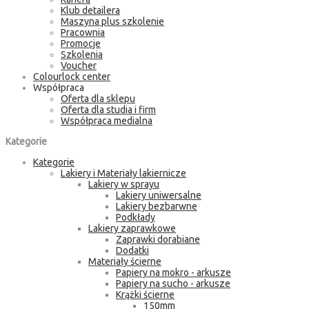
Klub detailera
Maszyna plus szkolenie
Pracownia
Promocje
Szkolenia
Voucher
Colourlock center
Współpraca
Oferta dla sklepu
Oferta dla studia i firm
Współpraca medialna
Kategorie
Kategorie
Lakiery i Materiały lakiernicze
Lakiery w sprayu
Lakiery uniwersalne
Lakiery bezbarwne
Podkłady
Lakiery zaprawkowe
Zaprawki dorabiane
Dodatki
Materiały ścierne
Papiery na mokro - arkusze
Papiery na sucho - arkusze
Krążki ścierne
150mm