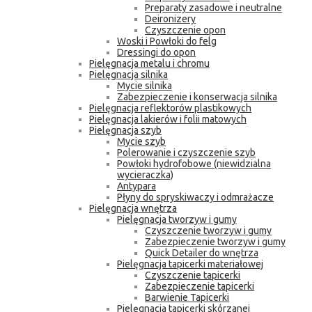
Preparaty zasadowe i neutralne
Deironizery
Czyszczenie opon
Woski i Powłoki do felg
Dressingi do opon
Pielęgnacja metalu i chromu
Pielęgnacja silnika
Mycie silnika
Zabezpieczenie i konserwacja silnika
Pielęgnacja reflektorów plastikowych
Pielęgnacja lakierów i folii matowych
Pielęgnacja szyb
Mycie szyb
Polerowanie i czyszczenie szyb
Powłoki hydrofobowe (niewidzialna
wycieraczka)
Antypara
Płyny do spryskiwaczy i odmrażacze
Pielęgnacja wnętrza
Pielęgnacja tworzyw i gumy
Czyszczenie tworzyw i gumy
Zabezpieczenie tworzyw i gumy
Quick Detailer do wnętrza
Pielęgnacja tapicerki materiałowej
Czyszczenie tapicerki
Zabezpieczenie tapicerki
Barwienie Tapicerki
Pielęgnacja tapicerki skórzanej