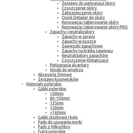
Zestawy do pielęgnacji skóry
Czyszczenie skóry
Zabezpieczenie skóry
Quick Detailer do skóry
Renowacja i lakierowanie skóry
Renowacja i lakierowanie skóry PRO
Zapachy i neutralizatory
Zapachy w sprayu
Zapachy w puszce
Zawieszki zapachowe
Zapachy na kratkę nawiewu
Neutralizatory zapachów
Czyszczenie Klimatyzacji
Pielęgnacja alcantary
Woski do wnętrza
Akcesoria Zimowe
Zestawy kosmetyków
Materiały polerskie
Gąbki polerskie
<50mm
80-100mm
135mm
150mm
>160mm
Gąbki stożkowe i kule
Pady do usuwania morki
Pady z Mikrofibry
Futra polerskie