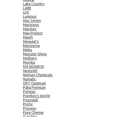
Lake Country
LARE
LCK
Luminus
Mac Serien
Mactronic
Marolex
Max Protect
Maxifi
Meguiar's
Menzerna
Mirka
Monster Shine
Mothers
Murska
MX NOWICKI
Nextzett
Nielsen Chemicals
Numatic
OPT Optimum
Poka Premium
Polytop
Poorboy's World
Pozostali
Profix
Proxxon
Pure Chemie
QJUTSU