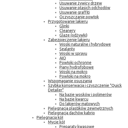
Usuwanie żywicy drzew
Usuwanie ptasich odchodów
Usuwanie graffiti
Oczyszczanie powłok
Przygotowanie lakieru
Glinki
Cleanery
Glaze (odżywki)
Zabezpieczenie lakieru
Woski naturalne i hybrydowe
Sealanty
Woski w sprayu
AIO
Powłoki ochronne
Piany hydrofobowe
Woski na mokro
Powłoki na mokro
Wspomaganie osuszania
Szybka konserwacja i czyszczenie "Quick
Detailer"
Na bazie wosków i polimerów
Na bazie kwarcu
Do lakierów matowych
Pielęgnacja plastików zewnętrznych
Pielęgnacja dachów kabrio
Pielęgnacja kół
Mycie kół
Preparaty kwasowe