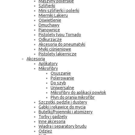
Maszyny polerskie
Szlifierki
Mini szlifierki i polerki
Mierniki Lakieru
Oświetlenie
Dmuchawy
Pianownice
Pistolety typu Tornado
Odkurzacze
Akcesoria do pneumatyki
Myjki ciśnieniowe
Pistolety lakiernicze
Akcesoria
Aplikatory
Mikrofibry
Osuszanie
Polerowanie
Do szyb
Uniwersalne
Mikrofibry do aplikacji powłok
Płyn do prania mikrofibr
Szczotki, pędzle i dustery
Gąbki i rękawice do mycia
Butelki/Pojemniki i atomizery
Torby i gadżety
Inne akcesoria
Wiadra i separatory brudu
Odzież