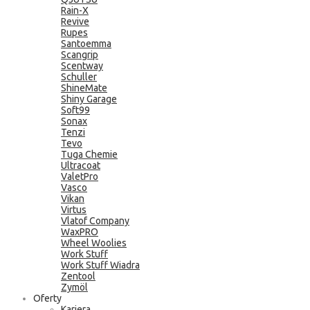
Rain-X
Revive
Rupes
Santoemma
Scangrip
Scentway
Schuller
ShineMate
Shiny Garage
Soft99
Sonax
Tenzi
Tevo
Tuga Chemie
Ultracoat
ValetPro
Vasco
Vikan
Virtus
Vlatof Company
WaxPRO
Wheel Woolies
Work Stuff
Work Stuff Wiadra
Zentool
Zymöl
Oferty
Kariera