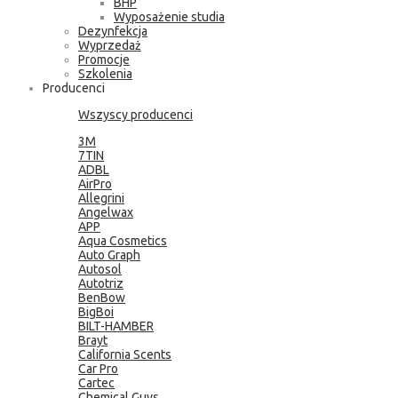
BHP
Wyposażenie studia
Dezynfekcja
Wyprzedaż
Promocje
Szkolenia
Producenci
Wszyscy producenci
3M
7TIN
ADBL
AirPro
Allegrini
Angelwax
APP
Aqua Cosmetics
Auto Graph
Autosol
Autotriz
BenBow
BigBoi
BILT-HAMBER
Brayt
California Scents
Car Pro
Cartec
Chemical Guys