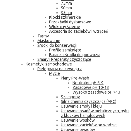
75mm
50mm
35mm
Klocki szlifierskie
Przekładki dystansowe
Włókniny ścierne
Akcesoria do zacieków i wtrąceń
Taśmy
Maskowanie
Środki do konserwacji
Profile zamknięte
Baranki i środki do podwozia
Smary i Preparaty czyszczące
Kosmetyki samochodowe
Pielęgnacja na zewnątrz
Mycie
Piany Pre-Wash
Neutralne pH 6-9
Zasadowe pH 10-13
Wysoko zasadowe pH >13
Szampony
Silna chemia czyszcząca (APC)
Usuwanie smoły i kleju
Usuwanie osadów metalicznych, pyłu
z klocków hamulcowych
Usuwanie wosków
Usuwanie zacieków po wodzie
Usuwanie owadów