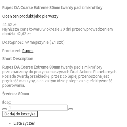
Rupes DA Coarse Extreme 80mm twardy pad z mikrofibry
Oceń ten produkt jako pierwszy
42,62 zł
Najniższa cena towaru w okresie 30 dni przed wprowadzeniem
obniżki:
42,62 zł
Dostępność:
W magazynie ( 21 szt )
Producent:
Rupes
Short Description
Rupes DA Coarse Extreme 80mm
twardy pad z mikrofibry
przeznaczony do pracy na maszynach Dual Action i Planetarnych.
Posiada twardą przekładkę, przez co lepiej przenoszona jest
prędkość maszyny, a co za tym idzie polepsza się efektywność
polerowania.
Średnica 80mm
Ilość:
Dodaj do koszyka
Lista życzeń