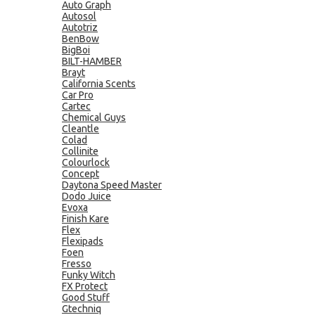
Auto Graph
Autosol
Autotriz
BenBow
BigBoi
BILT-HAMBER
Brayt
California Scents
Car Pro
Cartec
Chemical Guys
Cleantle
Colad
Collinite
Colourlock
Concept
Daytona Speed Master
Dodo Juice
Evoxa
Finish Kare
Flex
Flexipads
Foen
Fresso
Funky Witch
FX Protect
Good Stuff
Gtechniq