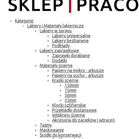
Kategorie
Lakiery i Materiały lakiernicze
Lakiery w sprayu
Lakiery uniwersalne
Lakiery bezbarwne
Podkłady
Lakiery zaprawkowe
Zaprawki dorabiane
Dodatki
Materiały ścierne
Papiery na mokro - arkusze
Papiery na sucho - arkusze
Krążki ścierne
150mm
75mm
50mm
35mm
Klocki szlifierskie
Przekładki dystansowe
Włókniny ścierne
Akcesoria do zacieków i wtrąceń
Taśmy
Maskowanie
Środki do konserwacji