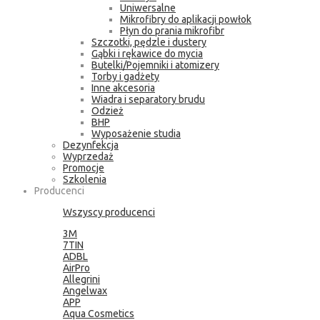
Uniwersalne
Mikrofibry do aplikacji powłok
Płyn do prania mikrofibr
Szczotki, pędzle i dustery
Gąbki i rękawice do mycia
Butelki/Pojemniki i atomizery
Torby i gadżety
Inne akcesoria
Wiadra i separatory brudu
Odzież
BHP
Wyposażenie studia
Dezynfekcja
Wyprzedaż
Promocje
Szkolenia
Producenci
Wszyscy producenci
3M
7TIN
ADBL
AirPro
Allegrini
Angelwax
APP
Aqua Cosmetics