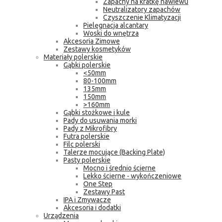
Zapachy na kratkę nawiewu
Neutralizatory zapachów
Czyszczenie Klimatyzacji
Pielęgnacja alcantary
Woski do wnętrza
Akcesoria Zimowe
Zestawy kosmetyków
Materiały polerskie
Gąbki polerskie
<50mm
80-100mm
135mm
150mm
>160mm
Gąbki stożkowe i kule
Pady do usuwania morki
Pady z Mikrofibry
Futra polerskie
Filc polerski
Talerze mocujące (Backing Plate)
Pasty polerskie
Mocno i średnio ścierne
Lekko ścierne - wykończeniowe
One Step
Zestawy Past
IPA i Zmywacze
Akcesoria i dodatki
Urządzenia