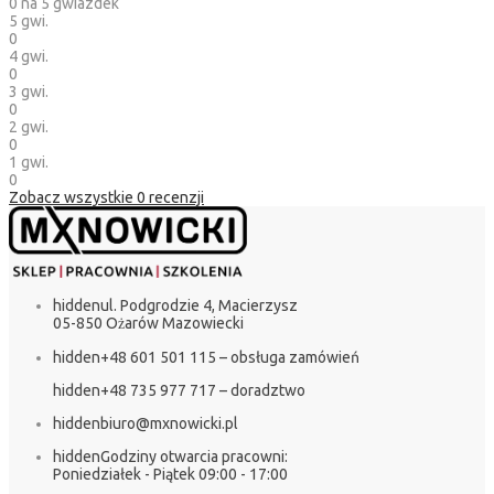
0
na 5 gwiazdek
5 gwi.
0
4 gwi.
0
3 gwi.
0
2 gwi.
0
1 gwi.
0
Zobacz wszystkie
0
recenzji
hidden
ul. Podgrodzie 4, Macierzysz
05-850 Ożarów Mazowiecki
hidden
+48 601 501 115 – obsługa zamówień
hidden
+48 735 977 717 – doradztwo
hidden
biuro@mxnowicki.pl
hidden
Godziny otwarcia pracowni:
Poniedziałek - Piątek 09:00 - 17:00