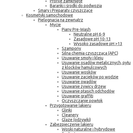
Profile zamknięte
Baranki i środki do podwozia
Smary i Preparaty czyszczące
Kosmetyki samochodowe
Pielęgnacja na zewnątrz
Mycie
Piany Pre-Wash
Neutralne pH 6-9
Zasadowe pH 10-13
Wysoko zasadowe pH >13
Szampony
Silna chemia czyszcząca (APC)
Usuwanie smoły i kleju
Usuwanie osadów metalicznych, pyłu
z klocków hamulcowych
Usuwanie wosków
Usuwanie zacieków po wodzie
Usuwanie owadów
Usuwanie żywicy drzew
Usuwanie ptasich odchodów
Usuwanie graffiti
Oczyszczanie powłok
Przygotowanie lakieru
Glinki
Cleanery
Glaze (odżywki)
Zabezpieczenie lakieru
Woski naturalne i hybrydowe