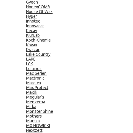
Gyeon
HoneyCOMB
House Of Wax
Hyper
Innotec
Innovacar
Kecav
KiurLab
Koch-Chemie
Kovax
Kwazar
Lake Country
LARE
LCK
Luminus
Mac Serien
Mactronic
Marolex
Max Protect
Maxifi
Meguiar's
Menzerna
Mirka
Monster Shine
Mothers
Murska
MX NOWICKI
Nextzett