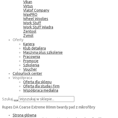
Vikan
Virtus
Vlatof Company
WaxPRO
Wheel Woolies
Work Stuff
Work Stuff Wiadra
Zentool
Zymöl
Oferty
Kariera
Klub detailera
Maszyna plus szkolenie
Pracownia
Promocje
Szkolenia
Voucher
Colourlock center
Współpraca
Oferta dla sklepu
Oferta dla studia i firm
Współpraca medialna
Szukaj
Rupes DA Coarse Extreme 80mm twardy pad z mikrofibry
Strona główna