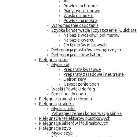
AIO
Powłoki ochronne
Piany hydrofobowe
Woski na mokro
Powłoki na mokro
Wspomaganie osuszania
Szybka konserwacja i czyszczenie "Quick Det
Na bazie wosków i polimerów
Na bazie kwarcu
Do lakierów matowych
Pielęgnacja plastików zewnętrznych
Pielęgnacja dachów kabrio
Pielęgnacja kół
Mycie kół
Preparaty kwasowe
Preparaty zasadowe i neutralne
Deironizery
Czyszczenie opon
Woski i Powłoki do felg
Dressingi do opon
Pielęgnacja metalu i chromu
Pielęgnacja silnika
Mycie silnika
Zabezpieczenie i konserwacja silnika
Pielęgnacja reflektorów plastikowych
Pielęgnacja lakierów i folii matowych
Pielęgnacja szyb
Mycie szyb