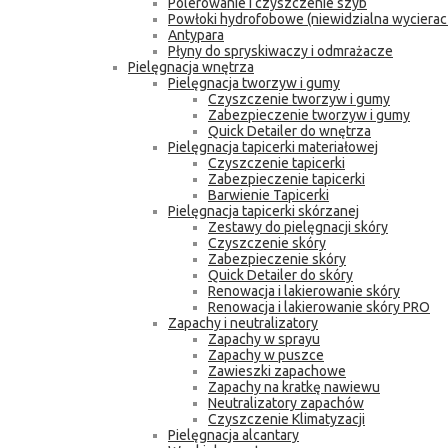
Polerowanie i czyszczenie szyb
Powłoki hydrofobowe (niewidzialna wycierac
Antypara
Płyny do spryskiwaczy i odmrażacze
Pielęgnacja wnętrza
Pielęgnacja tworzyw i gumy
Czyszczenie tworzyw i gumy
Zabezpieczenie tworzyw i gumy
Quick Detailer do wnętrza
Pielęgnacja tapicerki materiałowej
Czyszczenie tapicerki
Zabezpieczenie tapicerki
Barwienie Tapicerki
Pielęgnacja tapicerki skórzanej
Zestawy do pielęgnacji skóry
Czyszczenie skóry
Zabezpieczenie skóry
Quick Detailer do skóry
Renowacja i lakierowanie skóry
Renowacja i lakierowanie skóry PRO
Zapachy i neutralizatory
Zapachy w sprayu
Zapachy w puszce
Zawieszki zapachowe
Zapachy na kratkę nawiewu
Neutralizatory zapachów
Czyszczenie Klimatyzacji
Pielęgnacja alcantary