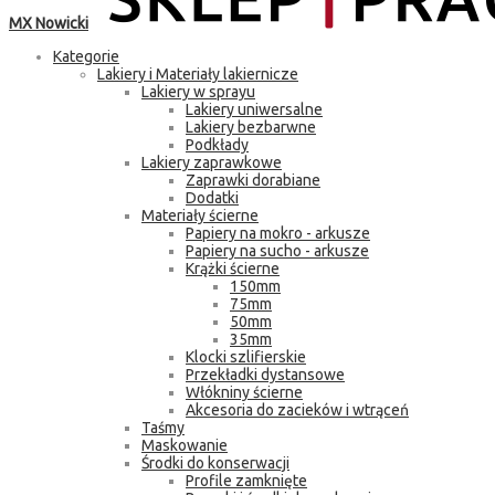
MX Nowicki
Kategorie
Lakiery i Materiały lakiernicze
Lakiery w sprayu
Lakiery uniwersalne
Lakiery bezbarwne
Podkłady
Lakiery zaprawkowe
Zaprawki dorabiane
Dodatki
Materiały ścierne
Papiery na mokro - arkusze
Papiery na sucho - arkusze
Krążki ścierne
150mm
75mm
50mm
35mm
Klocki szlifierskie
Przekładki dystansowe
Włókniny ścierne
Akcesoria do zacieków i wtrąceń
Taśmy
Maskowanie
Środki do konserwacji
Profile zamknięte