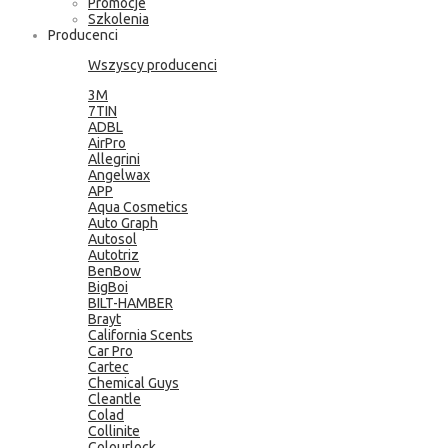
Promocje
Szkolenia
Producenci
Wszyscy producenci
3M
7TIN
ADBL
AirPro
Allegrini
Angelwax
APP
Aqua Cosmetics
Auto Graph
Autosol
Autotriz
BenBow
BigBoi
BILT-HAMBER
Brayt
California Scents
Car Pro
Cartec
Chemical Guys
Cleantle
Colad
Collinite
Colourlock