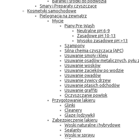
Baranki i środki do podwozia
Smary i Preparaty czyszczące
Kosmetyki samochodowe
Pielęgnacja na zewnątrz
Mycie
Piany Pre-Wash
Neutralne pH 6-9
Zasadowe pH 10-13
Wysoko zasadowe pH >13
Szampony
Silna chemia czyszcząca (APC)
Usuwanie smoły i kleju
Usuwanie osadów metalicznych, pyłu
Usuwanie wosków
Usuwanie zacieków po wodzie
Usuwanie owadów
Usuwanie żywicy drzew
Usuwanie ptasich odchodów
Usuwanie graffiti
Oczyszczanie powłok
Przygotowanie lakieru
Glinki
Cleanery
Glaze (odżywki)
Zabezpieczenie lakieru
Woski naturalne i hybrydowe
Sealanty
Woski w sprayu