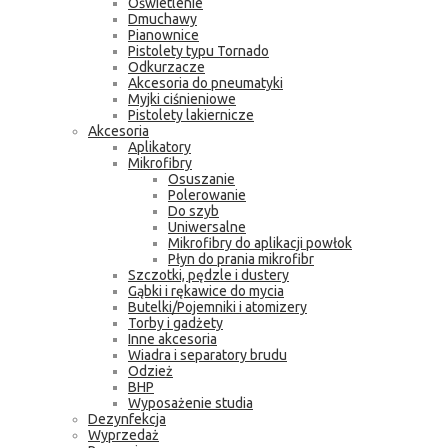
Oświetlenie
Dmuchawy
Pianownice
Pistolety typu Tornado
Odkurzacze
Akcesoria do pneumatyki
Myjki ciśnieniowe
Pistolety lakiernicze
Akcesoria
Aplikatory
Mikrofibry
Osuszanie
Polerowanie
Do szyb
Uniwersalne
Mikrofibry do aplikacji powłok
Płyn do prania mikrofibr
Szczotki, pędzle i dustery
Gąbki i rękawice do mycia
Butelki/Pojemniki i atomizery
Torby i gadżety
Inne akcesoria
Wiadra i separatory brudu
Odzież
BHP
Wyposażenie studia
Dezynfekcja
Wyprzedaż