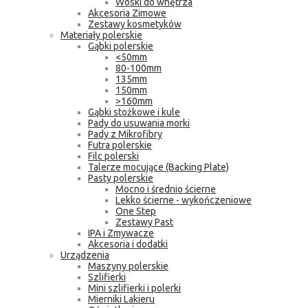
Woski do wnętrza
Akcesoria Zimowe
Zestawy kosmetyków
Materiały polerskie
Gąbki polerskie
<50mm
80-100mm
135mm
150mm
>160mm
Gąbki stożkowe i kule
Pady do usuwania morki
Pady z Mikrofibry
Futra polerskie
Filc polerski
Talerze mocujące (Backing Plate)
Pasty polerskie
Mocno i średnio ścierne
Lekko ścierne - wykończeniowe
One Step
Zestawy Past
IPA i Zmywacze
Akcesoria i dodatki
Urządzenia
Maszyny polerskie
Szlifierki
Mini szlifierki i polerki
Mierniki Lakieru