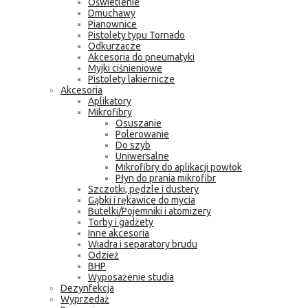
Oświetlenie
Dmuchawy
Pianownice
Pistolety typu Tornado
Odkurzacze
Akcesoria do pneumatyki
Myjki ciśnieniowe
Pistolety lakiernicze
Akcesoria
Aplikatory
Mikrofibry
Osuszanie
Polerowanie
Do szyb
Uniwersalne
Mikrofibry do aplikacji powłok
Płyn do prania mikrofibr
Szczotki, pędzle i dustery
Gąbki i rękawice do mycia
Butelki/Pojemniki i atomizery
Torby i gadżety
Inne akcesoria
Wiadra i separatory brudu
Odzież
BHP
Wyposażenie studia
Dezynfekcja
Wyprzedaż