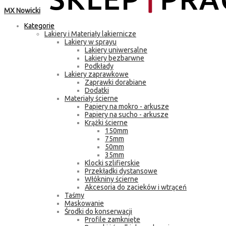
MX Nowicki
Kategorie
Lakiery i Materiały lakiernicze
Lakiery w sprayu
Lakiery uniwersalne
Lakiery bezbarwne
Podkłady
Lakiery zaprawkowe
Zaprawki dorabiane
Dodatki
Materiały ścierne
Papiery na mokro - arkusze
Papiery na sucho - arkusze
Krążki ścierne
150mm
75mm
50mm
35mm
Klocki szlifierskie
Przekładki dystansowe
Włókniny ścierne
Akcesoria do zacieków i wtrąceń
Taśmy
Maskowanie
Środki do konserwacji
Profile zamknięte