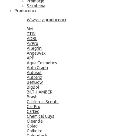
Promocje
Szkolenia
Producenci
Wszyscy producenci
3M
7TIN
ADBL
AirPro
Allegrini
Angelwax
APP
Aqua Cosmetics
Auto Graph
Autosol
Autotriz
BenBow
BigBoi
BILT-HAMBER
Brayt
California Scents
Car Pro
Cartec
Chemical Guys
Cleantle
Colad
Collinite
Colourlock