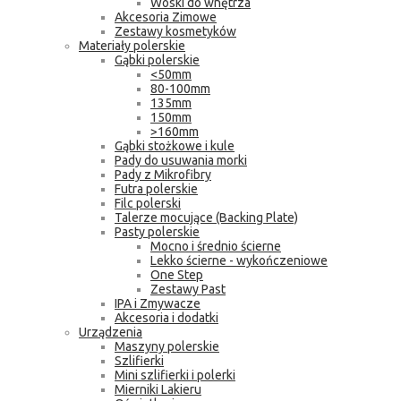
Woski do wnętrza
Akcesoria Zimowe
Zestawy kosmetyków
Materiały polerskie
Gąbki polerskie
<50mm
80-100mm
135mm
150mm
>160mm
Gąbki stożkowe i kule
Pady do usuwania morki
Pady z Mikrofibry
Futra polerskie
Filc polerski
Talerze mocujące (Backing Plate)
Pasty polerskie
Mocno i średnio ścierne
Lekko ścierne - wykończeniowe
One Step
Zestawy Past
IPA i Zmywacze
Akcesoria i dodatki
Urządzenia
Maszyny polerskie
Szlifierki
Mini szlifierki i polerki
Mierniki Lakieru