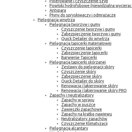
Polerowanie i czyszczenie szyb
Powłoki hydrofobowe (niewidzialna wycierac
Antypara
Płyny do spryskiwaczy i odmrażacze
Pielęgnacja wnętrza
Pielęgnacja tworzyw i gumy
Czyszczenie tworzyw i gumy
Zabezpieczenie tworzyw i gumy
Quick Detailer do wnętrza
Pielęgnacja tapicerki materiałowej
Czyszczenie tapicerki
Zabezpieczenie tapicerki
Barwienie Tapicerki
Pielęgnacja tapicerki skórzanej
Zestawy do pielęgnacji skóry
Czyszczenie skóry
Zabezpieczenie skóry
Quick Detailer do skóry
Renowacja i lakierowanie skóry
Renowacja i lakierowanie skóry PRO
Zapachy i neutralizatory
Zapachy w sprayu
Zapachy w puszce
Zawieszki zapachowe
Zapachy na kratkę nawiewu
Neutralizatory zapachów
Czyszczenie Klimatyzacji
Pielęgnacja alcantary