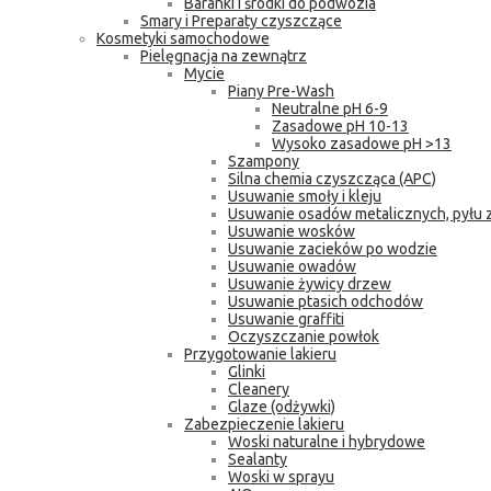
Baranki i środki do podwozia
Smary i Preparaty czyszczące
Kosmetyki samochodowe
Pielęgnacja na zewnątrz
Mycie
Piany Pre-Wash
Neutralne pH 6-9
Zasadowe pH 10-13
Wysoko zasadowe pH >13
Szampony
Silna chemia czyszcząca (APC)
Usuwanie smoły i kleju
Usuwanie osadów metalicznych, pyłu
Usuwanie wosków
Usuwanie zacieków po wodzie
Usuwanie owadów
Usuwanie żywicy drzew
Usuwanie ptasich odchodów
Usuwanie graffiti
Oczyszczanie powłok
Przygotowanie lakieru
Glinki
Cleanery
Glaze (odżywki)
Zabezpieczenie lakieru
Woski naturalne i hybrydowe
Sealanty
Woski w sprayu