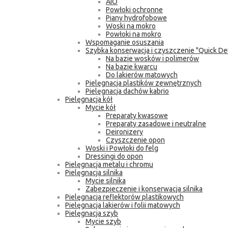
AIO
Powłoki ochronne
Piany hydrofobowe
Woski na mokro
Powłoki na mokro
Wspomaganie osuszania
Szybka konserwacja i czyszczenie "Quick Det
Na bazie wosków i polimerów
Na bazie kwarcu
Do lakierów matowych
Pielęgnacja plastików zewnętrznych
Pielęgnacja dachów kabrio
Pielęgnacja kół
Mycie kół
Preparaty kwasowe
Preparaty zasadowe i neutralne
Deironizery
Czyszczenie opon
Woski i Powłoki do felg
Dressingi do opon
Pielęgnacja metalu i chromu
Pielęgnacja silnika
Mycie silnika
Zabezpieczenie i konserwacja silnika
Pielęgnacja reflektorów plastikowych
Pielęgnacja lakierów i folii matowych
Pielęgnacja szyb
Mycie szyb