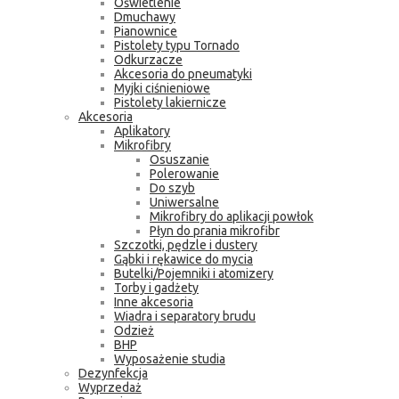
Oświetlenie
Dmuchawy
Pianownice
Pistolety typu Tornado
Odkurzacze
Akcesoria do pneumatyki
Myjki ciśnieniowe
Pistolety lakiernicze
Akcesoria
Aplikatory
Mikrofibry
Osuszanie
Polerowanie
Do szyb
Uniwersalne
Mikrofibry do aplikacji powłok
Płyn do prania mikrofibr
Szczotki, pędzle i dustery
Gąbki i rękawice do mycia
Butelki/Pojemniki i atomizery
Torby i gadżety
Inne akcesoria
Wiadra i separatory brudu
Odzież
BHP
Wyposażenie studia
Dezynfekcja
Wyprzedaż