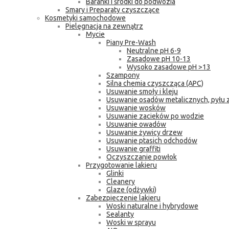
Baranki i środki do podwozia
Smary i Preparaty czyszczące
Kosmetyki samochodowe
Pielęgnacja na zewnątrz
Mycie
Piany Pre-Wash
Neutralne pH 6-9
Zasadowe pH 10-13
Wysoko zasadowe pH >13
Szampony
Silna chemia czyszcząca (APC)
Usuwanie smoły i kleju
Usuwanie osadów metalicznych, pyłu
Usuwanie wosków
Usuwanie zacieków po wodzie
Usuwanie owadów
Usuwanie żywicy drzew
Usuwanie ptasich odchodów
Usuwanie graffiti
Oczyszczanie powłok
Przygotowanie lakieru
Glinki
Cleanery
Glaze (odżywki)
Zabezpieczenie lakieru
Woski naturalne i hybrydowe
Sealanty
Woski w sprayu