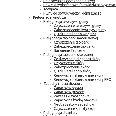
Polerowanie i czyszczenie szyb
Powłoki hydrofobowe (niewidzialna wycierac
Antypara
Płyny do spryskiwaczy i odmrażacze
Pielęgnacja wnętrza
Pielęgnacja tworzyw i gumy
Czyszczenie tworzyw i gumy
Zabezpieczenie tworzyw i gumy
Quick Detailer do wnętrza
Pielęgnacja tapicerki materiałowej
Czyszczenie tapicerki
Zabezpieczenie tapicerki
Barwienie Tapicerki
Pielęgnacja tapicerki skórzanej
Zestawy do pielęgnacji skóry
Czyszczenie skóry
Zabezpieczenie skóry
Quick Detailer do skóry
Renowacja i lakierowanie skóry
Renowacja i lakierowanie skóry PRO
Zapachy i neutralizatory
Zapachy w sprayu
Zapachy w puszce
Zawieszki zapachowe
Zapachy na kratkę nawiewu
Neutralizatory zapachów
Czyszczenie Klimatyzacji
Pielęgnacja alcantary