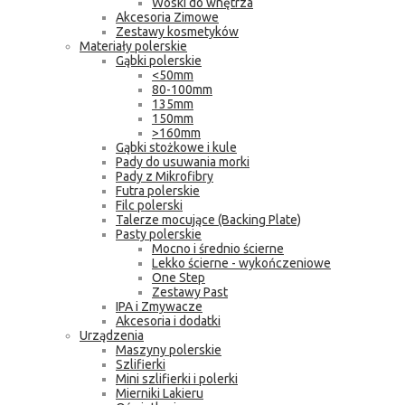
Woski do wnętrza
Akcesoria Zimowe
Zestawy kosmetyków
Materiały polerskie
Gąbki polerskie
<50mm
80-100mm
135mm
150mm
>160mm
Gąbki stożkowe i kule
Pady do usuwania morki
Pady z Mikrofibry
Futra polerskie
Filc polerski
Talerze mocujące (Backing Plate)
Pasty polerskie
Mocno i średnio ścierne
Lekko ścierne - wykończeniowe
One Step
Zestawy Past
IPA i Zmywacze
Akcesoria i dodatki
Urządzenia
Maszyny polerskie
Szlifierki
Mini szlifierki i polerki
Mierniki Lakieru