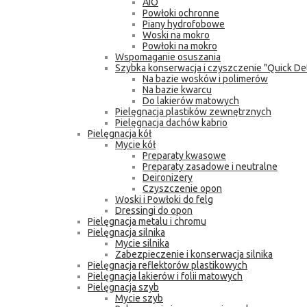
AIO
Powłoki ochronne
Piany hydrofobowe
Woski na mokro
Powłoki na mokro
Wspomaganie osuszania
Szybka konserwacja i czyszczenie "Quick Det
Na bazie wosków i polimerów
Na bazie kwarcu
Do lakierów matowych
Pielęgnacja plastików zewnętrznych
Pielęgnacja dachów kabrio
Pielęgnacja kół
Mycie kół
Preparaty kwasowe
Preparaty zasadowe i neutralne
Deironizery
Czyszczenie opon
Woski i Powłoki do felg
Dressingi do opon
Pielęgnacja metalu i chromu
Pielęgnacja silnika
Mycie silnika
Zabezpieczenie i konserwacja silnika
Pielęgnacja reflektorów plastikowych
Pielęgnacja lakierów i folii matowych
Pielęgnacja szyb
Mycie szyb