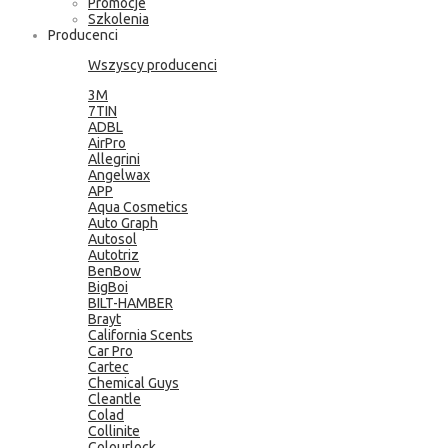
Promocje
Szkolenia
Producenci
Wszyscy producenci
3M
7TIN
ADBL
AirPro
Allegrini
Angelwax
APP
Aqua Cosmetics
Auto Graph
Autosol
Autotriz
BenBow
BigBoi
BILT-HAMBER
Brayt
California Scents
Car Pro
Cartec
Chemical Guys
Cleantle
Colad
Collinite
Colourlock