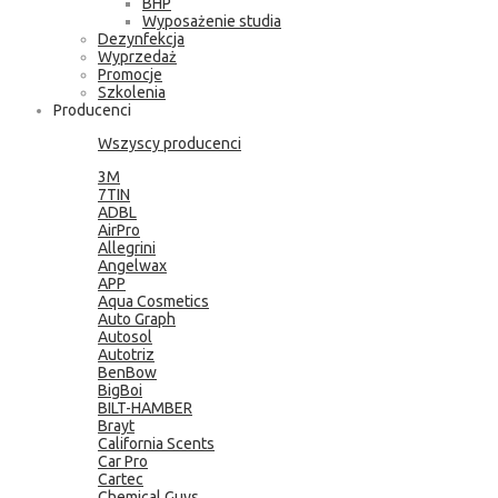
BHP
Wyposażenie studia
Dezynfekcja
Wyprzedaż
Promocje
Szkolenia
Producenci
Wszyscy producenci
3M
7TIN
ADBL
AirPro
Allegrini
Angelwax
APP
Aqua Cosmetics
Auto Graph
Autosol
Autotriz
BenBow
BigBoi
BILT-HAMBER
Brayt
California Scents
Car Pro
Cartec
Chemical Guys