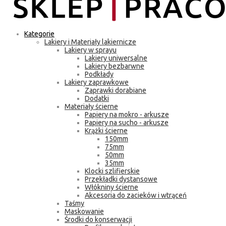
Kategorie
Lakiery i Materiały lakiernicze
Lakiery w sprayu
Lakiery uniwersalne
Lakiery bezbarwne
Podkłady
Lakiery zaprawkowe
Zaprawki dorabiane
Dodatki
Materiały ścierne
Papiery na mokro - arkusze
Papiery na sucho - arkusze
Krążki ścierne
150mm
75mm
50mm
35mm
Klocki szlifierskie
Przekładki dystansowe
Włókniny ścierne
Akcesoria do zacieków i wtrąceń
Taśmy
Maskowanie
Środki do konserwacji