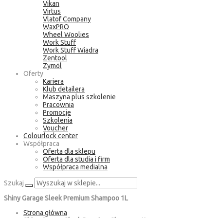
Vikan
Virtus
Vlatof Company
WaxPRO
Wheel Woolies
Work Stuff
Work Stuff Wiadra
Zentool
Zymöl
Oferty
Kariera
Klub detailera
Maszyna plus szkolenie
Pracownia
Promocje
Szkolenia
Voucher
Colourlock center
Współpraca
Oferta dla sklepu
Oferta dla studia i firm
Współpraca medialna
Szukaj
Shiny Garage Sleek Premium Shampoo 1L
Strona główna