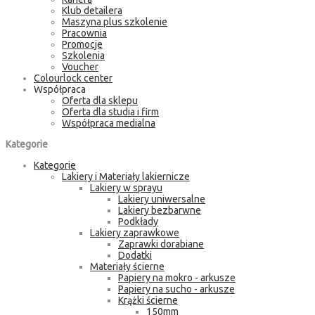
Klub detailera
Maszyna plus szkolenie
Pracownia
Promocje
Szkolenia
Voucher
Colourlock center
Współpraca
Oferta dla sklepu
Oferta dla studia i firm
Współpraca medialna
Kategorie
Kategorie
Lakiery i Materiały lakiernicze
Lakiery w sprayu
Lakiery uniwersalne
Lakiery bezbarwne
Podkłady
Lakiery zaprawkowe
Zaprawki dorabiane
Dodatki
Materiały ścierne
Papiery na mokro - arkusze
Papiery na sucho - arkusze
Krążki ścierne
150mm