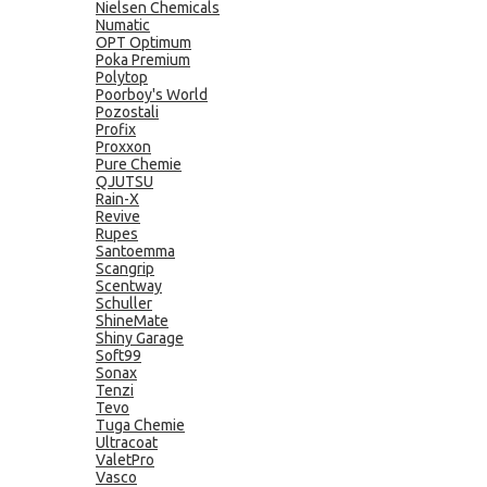
Nielsen Chemicals
Numatic
OPT Optimum
Poka Premium
Polytop
Poorboy's World
Pozostali
Profix
Proxxon
Pure Chemie
QJUTSU
Rain-X
Revive
Rupes
Santoemma
Scangrip
Scentway
Schuller
ShineMate
Shiny Garage
Soft99
Sonax
Tenzi
Tevo
Tuga Chemie
Ultracoat
ValetPro
Vasco