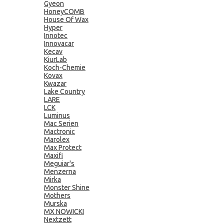
Gyeon
HoneyCOMB
House Of Wax
Hyper
Innotec
Innovacar
Kecav
KiurLab
Koch-Chemie
Kovax
Kwazar
Lake Country
LARE
LCK
Luminus
Mac Serien
Mactronic
Marolex
Max Protect
Maxifi
Meguiar's
Menzerna
Mirka
Monster Shine
Mothers
Murska
MX NOWICKI
Nextzett