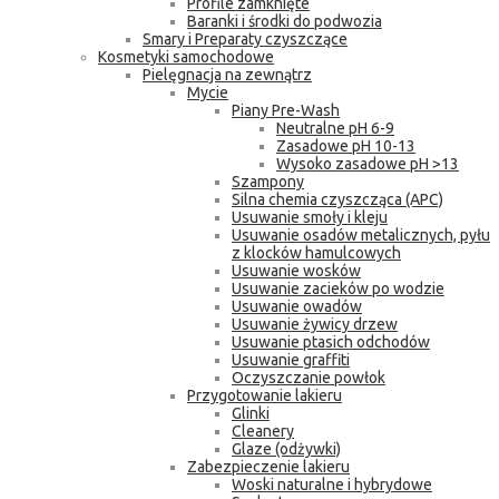
Profile zamknięte
Baranki i środki do podwozia
Smary i Preparaty czyszczące
Kosmetyki samochodowe
Pielęgnacja na zewnątrz
Mycie
Piany Pre-Wash
Neutralne pH 6-9
Zasadowe pH 10-13
Wysoko zasadowe pH >13
Szampony
Silna chemia czyszcząca (APC)
Usuwanie smoły i kleju
Usuwanie osadów metalicznych, pyłu
z klocków hamulcowych
Usuwanie wosków
Usuwanie zacieków po wodzie
Usuwanie owadów
Usuwanie żywicy drzew
Usuwanie ptasich odchodów
Usuwanie graffiti
Oczyszczanie powłok
Przygotowanie lakieru
Glinki
Cleanery
Glaze (odżywki)
Zabezpieczenie lakieru
Woski naturalne i hybrydowe