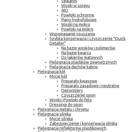
Sealanty
Woski w sprayu
AIO
Powłoki ochronne
Piany hydrofobowe
Woski na mokro
Powłoki na mokro
Wspomaganie osuszania
Szybka konserwacja i czyszczenie "Quick
Detailer"
Na bazie wosków i polimerów
Na bazie kwarcu
Do lakierów matowych
Pielęgnacja plastików zewnętrznych
Pielęgnacja dachów kabrio
Pielęgnacja kół
Mycie kół
Preparaty kwasowe
Preparaty zasadowe i neutralne
Deironizery
Czyszczenie opon
Woski i Powłoki do felg
Dressingi do opon
Pielęgnacja metalu i chromu
Pielęgnacja silnika
Mycie silnika
Zabezpieczenie i konserwacja silnika
Pielęgnacja reflektorów plastikowych