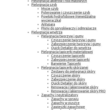
Pielęgnacja lakierów i folii matowych
Pielęgnacja szyb
Mycie szyb
Polerowanie i czyszczenie szyb
Powłoki hydrofobowe (niewidzialna
wycieraczka)
Antypara
Płyny do spryskiwaczy i odmrażacze
Pielęgnacja wnętrza
Pielęgnacja tworzyw i gumy
Czyszczenie tworzyw i gumy
Zabezpieczenie tworzyw i gumy
Quick Detailer do wnętrza
Pielęgnacja tapicerki materiałowej
Czyszczenie tapicerki
Zabezpieczenie tapicerki
Barwienie Tapicerki
Pielęgnacja tapicerki skórzanej
Zestawy do pielęgnacji skóry
Czyszczenie skóry
Zabezpieczenie skóry
Quick Detailer do skóry
Renowacja i lakierowanie skóry
Renowacja i lakierowanie skóry PRO
Zapachy i neutralizatory
Zapachy w sprayu
Zapachy w puszce
Zawieszki zapachowe