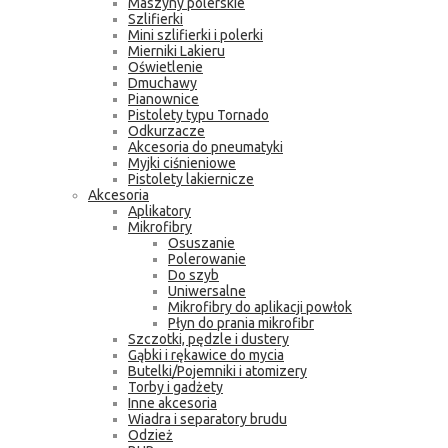
Maszyny polerskie
Szlifierki
Mini szlifierki i polerki
Mierniki Lakieru
Oświetlenie
Dmuchawy
Pianownice
Pistolety typu Tornado
Odkurzacze
Akcesoria do pneumatyki
Myjki ciśnieniowe
Pistolety lakiernicze
Akcesoria
Aplikatory
Mikrofibry
Osuszanie
Polerowanie
Do szyb
Uniwersalne
Mikrofibry do aplikacji powłok
Płyn do prania mikrofibr
Szczotki, pędzle i dustery
Gąbki i rękawice do mycia
Butelki/Pojemniki i atomizery
Torby i gadżety
Inne akcesoria
Wiadra i separatory brudu
Odzież