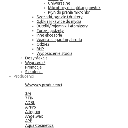
Uniwersalne
Mikrofibry do aplikacji powłok
Płyn do prania mikrofibr
Szczotki, pędzle i dustery
Gąbki i rękawice do mycia
Butelki/Pojemniki i atomizery
Torby i gadżety
Inne akcesoria
Wiadra i separatory brudu
Odzież
BHP
Wyposażenie studia
Dezynfekcja
Wyprzedaż
Promocje
Szkolenia
Producenci
Wszyscy producenci
3M
7TIN
ADBL
AirPro
Allegrini
Angelwax
APP
Aqua Cosmetics