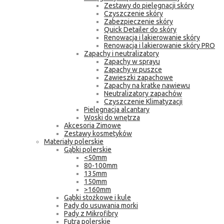
Zestawy do pielęgnacji skóry
Czyszczenie skóry
Zabezpieczenie skóry
Quick Detailer do skóry
Renowacja i lakierowanie skóry
Renowacja i lakierowanie skóry PRO
Zapachy i neutralizatory
Zapachy w sprayu
Zapachy w puszce
Zawieszki zapachowe
Zapachy na kratkę nawiewu
Neutralizatory zapachów
Czyszczenie Klimatyzacji
Pielęgnacja alcantary
Woski do wnętrza
Akcesoria Zimowe
Zestawy kosmetyków
Materiały polerskie
Gąbki polerskie
<50mm
80-100mm
135mm
150mm
>160mm
Gąbki stożkowe i kule
Pady do usuwania morki
Pady z Mikrofibry
Futra polerskie