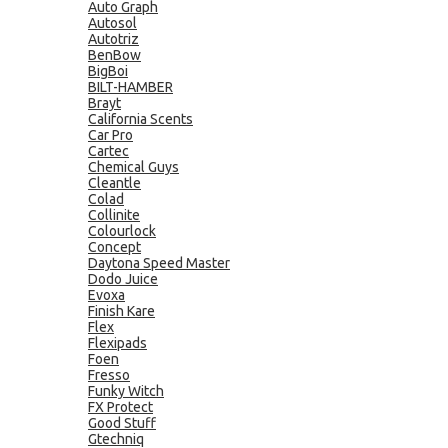
Auto Graph
Autosol
Autotriz
BenBow
BigBoi
BILT-HAMBER
Brayt
California Scents
Car Pro
Cartec
Chemical Guys
Cleantle
Colad
Collinite
Colourlock
Concept
Daytona Speed Master
Dodo Juice
Evoxa
Finish Kare
Flex
Flexipads
Foen
Fresso
Funky Witch
FX Protect
Good Stuff
Gtechniq