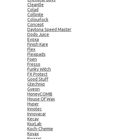
Cleantle
Colad
Collinite
Colourlock
Concept
Daytona Speed Master
Dodo Juice
Evoxa
Finish Kare
Flex
Flexipads
Foen
Fresso
Funky Witch
FX Protect
Good Stuff
Gtechniq
Gyeon
HoneyCOMB
House Of Wax
Hyper
Innotec
Innovacar
Kecav
KiurLab
Koch-Chemie
Kovax
Kwazar