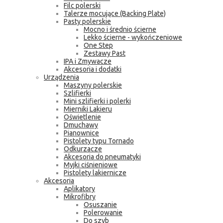
Filc polerski
Talerze mocujące (Backing Plate)
Pasty polerskie
Mocno i średnio ścierne
Lekko ścierne - wykończeniowe
One Step
Zestawy Past
IPA i Zmywacze
Akcesoria i dodatki
Urządzenia
Maszyny polerskie
Szlifierki
Mini szlifierki i polerki
Mierniki Lakieru
Oświetlenie
Dmuchawy
Pianownice
Pistolety typu Tornado
Odkurzacze
Akcesoria do pneumatyki
Myjki ciśnieniowe
Pistolety lakiernicze
Akcesoria
Aplikatory
Mikrofibry
Osuszanie
Polerowanie
Do szyb