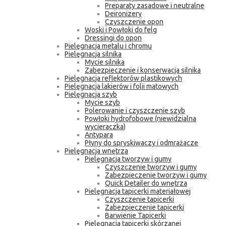
Preparaty zasadowe i neutralne
Deironizery
Czyszczenie opon
Woski i Powłoki do felg
Dressingi do opon
Pielęgnacja metalu i chromu
Pielęgnacja silnika
Mycie silnika
Zabezpieczenie i konserwacja silnika
Pielęgnacja reflektorów plastikowych
Pielęgnacja lakierów i folii matowych
Pielęgnacja szyb
Mycie szyb
Polerowanie i czyszczenie szyb
Powłoki hydrofobowe (niewidzialna
wycieraczka)
Antypara
Płyny do spryskiwaczy i odmrażacze
Pielęgnacja wnętrza
Pielęgnacja tworzyw i gumy
Czyszczenie tworzyw i gumy
Zabezpieczenie tworzyw i gumy
Quick Detailer do wnętrza
Pielęgnacja tapicerki materiałowej
Czyszczenie tapicerki
Zabezpieczenie tapicerki
Barwienie Tapicerki
Pielęgnacja tapicerki skórzanej