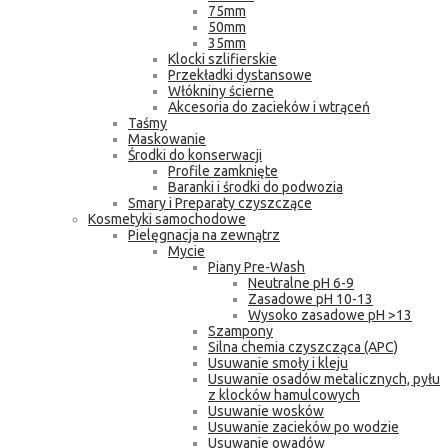
75mm
50mm
35mm
Klocki szlifierskie
Przekładki dystansowe
Włókniny ścierne
Akcesoria do zacieków i wtrąceń
Taśmy
Maskowanie
Środki do konserwacji
Profile zamknięte
Baranki i środki do podwozia
Smary i Preparaty czyszczące
Kosmetyki samochodowe
Pielęgnacja na zewnątrz
Mycie
Piany Pre-Wash
Neutralne pH 6-9
Zasadowe pH 10-13
Wysoko zasadowe pH >13
Szampony
Silna chemia czyszcząca (APC)
Usuwanie smoły i kleju
Usuwanie osadów metalicznych, pyłu
z klocków hamulcowych
Usuwanie wosków
Usuwanie zacieków po wodzie
Usuwanie owadów