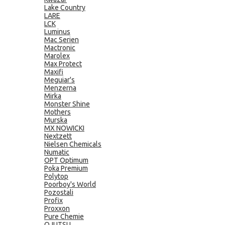
Lake Country
LARE
LCK
Luminus
Mac Serien
Mactronic
Marolex
Max Protect
Maxifi
Meguiar's
Menzerna
Mirka
Monster Shine
Mothers
Murska
MX NOWICKI
Nextzett
Nielsen Chemicals
Numatic
OPT Optimum
Poka Premium
Polytop
Poorboy's World
Pozostali
Profix
Proxxon
Pure Chemie
QJUTSU