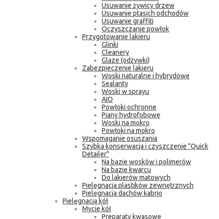
Usuwanie żywicy drzew
Usuwanie ptasich odchodów
Usuwanie graffiti
Oczyszczanie powłok
Przygotowanie lakieru
Glinki
Cleanery
Glaze (odżywki)
Zabezpieczenie lakieru
Woski naturalne i hybrydowe
Sealanty
Woski w sprayu
AIO
Powłoki ochronne
Piany hydrofobowe
Woski na mokro
Powłoki na mokro
Wspomaganie osuszania
Szybka konserwacja i czyszczenie "Quick
Detailer"
Na bazie wosków i polimerów
Na bazie kwarcu
Do lakierów matowych
Pielęgnacja plastików zewnętrznych
Pielęgnacja dachów kabrio
Pielęgnacja kół
Mycie kół
Preparaty kwasowe