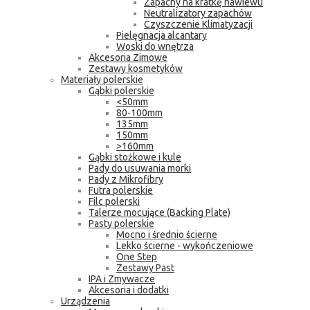
Zapachy na kratkę nawiewu
Neutralizatory zapachów
Czyszczenie Klimatyzacji
Pielęgnacja alcantary
Woski do wnętrza
Akcesoria Zimowe
Zestawy kosmetyków
Materiały polerskie
Gąbki polerskie
<50mm
80-100mm
135mm
150mm
>160mm
Gąbki stożkowe i kule
Pady do usuwania morki
Pady z Mikrofibry
Futra polerskie
Filc polerski
Talerze mocujące (Backing Plate)
Pasty polerskie
Mocno i średnio ścierne
Lekko ścierne - wykończeniowe
One Step
Zestawy Past
IPA i Zmywacze
Akcesoria i dodatki
Urządzenia