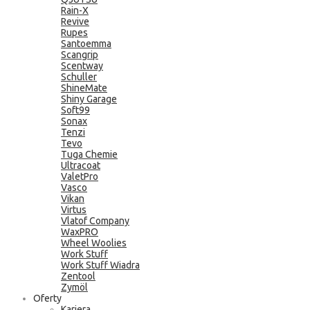
Rain-X
Revive
Rupes
Santoemma
Scangrip
Scentway
Schuller
ShineMate
Shiny Garage
Soft99
Sonax
Tenzi
Tevo
Tuga Chemie
Ultracoat
ValetPro
Vasco
Vikan
Virtus
Vlatof Company
WaxPRO
Wheel Woolies
Work Stuff
Work Stuff Wiadra
Zentool
Zymöl
Oferty
Kariera