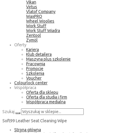
Vikan
Virtus
Vlatof Company
WaxPRO
Wheel Woolies
Work Stuff
Work Stuff Wiadra
Zentool
Zymöl
Oferty
Kariera
Klub detailera
Maszyna plus szkolenie
Pracownia
Promocje
Szkolenia
Voucher
Colourlock center
Współpraca
Oferta dla sklepu
Oferta dla studia i firm
Współpraca medialna
Szukaj
Soft99 Leather Seat Cleaning Wipe
Strona główna