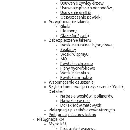
Usuwanie żywicy drzew
Usuwanie ptasich odchodów
Usuwanie graffiti
Oczyszczanie powłok
Przygotowanie lakieru
Glinki
Cleanery
Glaze (odżywki)
Zabezpieczenie lakieru
Woski naturalne i hybrydowe
Sealanty
Woski w sprayu
AIO
Powłoki ochronne
Piany hydrofobowe
Woski na mokro
Powłoki na mokro
Wspomaganie osuszania
Szybka konserwacja i czyszczenie "Quick
Detailer"
Na bazie wosków i polimerów
Na bazie kwarcu
Do lakierów matowych
Pielęgnacja plastików zewnętrznych
Pielęgnacja dachów kabrio
Pielęgnacja kół
Mycie kół
Preparaty kwasowe