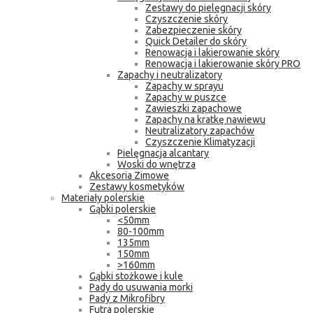
Zestawy do pielęgnacji skóry
Czyszczenie skóry
Zabezpieczenie skóry
Quick Detailer do skóry
Renowacja i lakierowanie skóry
Renowacja i lakierowanie skóry PRO
Zapachy i neutralizatory
Zapachy w sprayu
Zapachy w puszce
Zawieszki zapachowe
Zapachy na kratkę nawiewu
Neutralizatory zapachów
Czyszczenie Klimatyzacji
Pielęgnacja alcantary
Woski do wnętrza
Akcesoria Zimowe
Zestawy kosmetyków
Materiały polerskie
Gąbki polerskie
<50mm
80-100mm
135mm
150mm
>160mm
Gąbki stożkowe i kule
Pady do usuwania morki
Pady z Mikrofibry
Futra polerskie