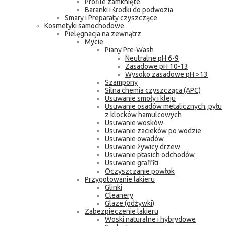
Profile zamknięte
Baranki i środki do podwozia
Smary i Preparaty czyszczące
Kosmetyki samochodowe
Pielęgnacja na zewnątrz
Mycie
Piany Pre-Wash
Neutralne pH 6-9
Zasadowe pH 10-13
Wysoko zasadowe pH >13
Szampony
Silna chemia czyszcząca (APC)
Usuwanie smoły i kleju
Usuwanie osadów metalicznych, pyłu
z klocków hamulcowych
Usuwanie wosków
Usuwanie zacieków po wodzie
Usuwanie owadów
Usuwanie żywicy drzew
Usuwanie ptasich odchodów
Usuwanie graffiti
Oczyszczanie powłok
Przygotowanie lakieru
Glinki
Cleanery
Glaze (odżywki)
Zabezpieczenie lakieru
Woski naturalne i hybrydowe