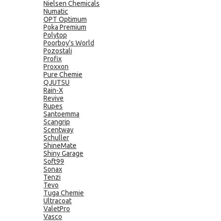
Nielsen Chemicals
Numatic
OPT Optimum
Poka Premium
Polytop
Poorboy's World
Pozostali
Profix
Proxxon
Pure Chemie
QJUTSU
Rain-X
Revive
Rupes
Santoemma
Scangrip
Scentway
Schuller
ShineMate
Shiny Garage
Soft99
Sonax
Tenzi
Tevo
Tuga Chemie
Ultracoat
ValetPro
Vasco