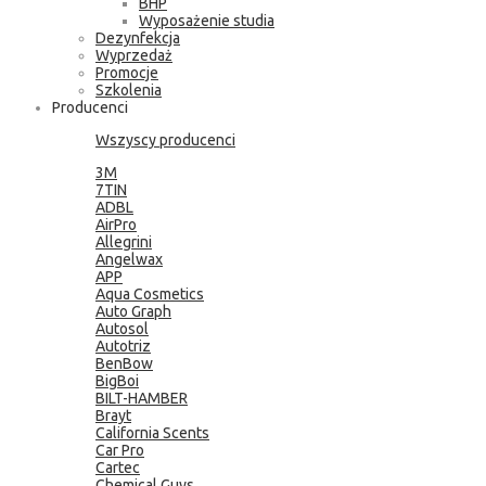
BHP
Wyposażenie studia
Dezynfekcja
Wyprzedaż
Promocje
Szkolenia
Producenci
Wszyscy producenci
3M
7TIN
ADBL
AirPro
Allegrini
Angelwax
APP
Aqua Cosmetics
Auto Graph
Autosol
Autotriz
BenBow
BigBoi
BILT-HAMBER
Brayt
California Scents
Car Pro
Cartec
Chemical Guys