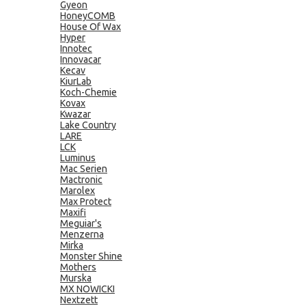
Gyeon
HoneyCOMB
House Of Wax
Hyper
Innotec
Innovacar
Kecav
KiurLab
Koch-Chemie
Kovax
Kwazar
Lake Country
LARE
LCK
Luminus
Mac Serien
Mactronic
Marolex
Max Protect
Maxifi
Meguiar's
Menzerna
Mirka
Monster Shine
Mothers
Murska
MX NOWICKI
Nextzett