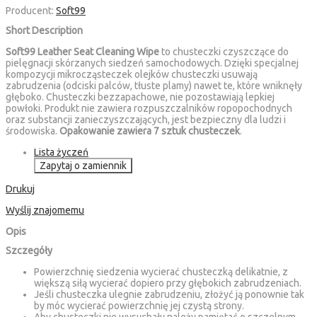
Producent:
Soft99
Short Description
Soft99 Leather Seat Cleaning Wipe
to chusteczki czyszczące do
pielęgnacji skórzanych siedzeń samochodowych. Dzięki specjalnej
kompozycji mikrocząsteczek olejków chusteczki usuwają
zabrudzenia (odciski palców, tłuste plamy) nawet te, które wniknęły
głęboko. Chusteczki bezzapachowe, nie pozostawiają lepkiej
powłoki. Produkt nie zawiera rozpuszczalników ropopochodnych
oraz substancji zanieczyszczających, jest bezpieczny dla ludzi i
środowiska.
Opakowanie zawiera 7 sztuk chusteczek
.
Lista życzeń
Zapytaj o zamiennik
Drukuj
Wyślij znajomemu
Opis
Szczegóły
Powierzchnię siedzenia wycierać chusteczką delikatnie, z
większą siłą wycierać dopiero przy głębokich zabrudzeniach.
Jeśli chusteczka ulegnie zabrudzeniu, złożyć ją ponownie tak
by móc wycierać powierzchnię jej czystą strony.