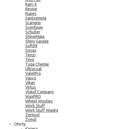
Rain-X
Revive
Rupes
Santoemma
Scangrip
Scentway
Schuller
ShineMate
Shiny Garage
Soft99
Sonax
Tenzi
Tevo
Tuga Chemie
Ultracoat
ValetPro
Vasco
Vikan
Virtus
Vlatof Company
WaxPRO
Wheel Woolies
Work Stuff
Work Stuff Wiadra
Zentool
Zymöl
Oferty
Kariera