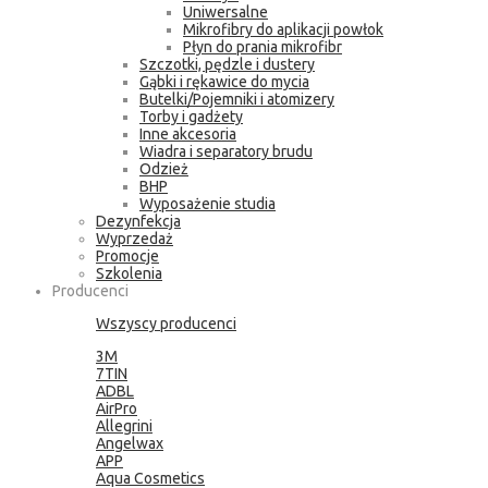
Uniwersalne
Mikrofibry do aplikacji powłok
Płyn do prania mikrofibr
Szczotki, pędzle i dustery
Gąbki i rękawice do mycia
Butelki/Pojemniki i atomizery
Torby i gadżety
Inne akcesoria
Wiadra i separatory brudu
Odzież
BHP
Wyposażenie studia
Dezynfekcja
Wyprzedaż
Promocje
Szkolenia
Producenci
Wszyscy producenci
3M
7TIN
ADBL
AirPro
Allegrini
Angelwax
APP
Aqua Cosmetics