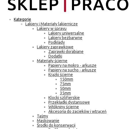
Kategorie
Lakiery i Materiały lakiernicze
Lakiery w sprayu
Lakiery uniwersalne
Lakiery bezbarwne
Podkłady
Lakiery zaprawkowe
Zaprawki dorabiane
Dodatki
Materiały ścierne
Papiery na mokro - arkusze
Papiery na sucho - arkusze
Krążki ścierne
150mm
75mm
50mm
35mm
Klocki szlifierskie
Przekładki dystansowe
Włókniny ścierne
Akcesoria do zacieków i wtrąceń
Taśmy
Maskowanie
Środki do konserwacji