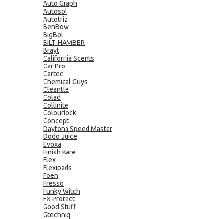
Auto Graph
Autosol
Autotriz
BenBow
BigBoi
BILT-HAMBER
Brayt
California Scents
Car Pro
Cartec
Chemical Guys
Cleantle
Colad
Collinite
Colourlock
Concept
Daytona Speed Master
Dodo Juice
Evoxa
Finish Kare
Flex
Flexipads
Foen
Fresso
Funky Witch
FX Protect
Good Stuff
Gtechniq