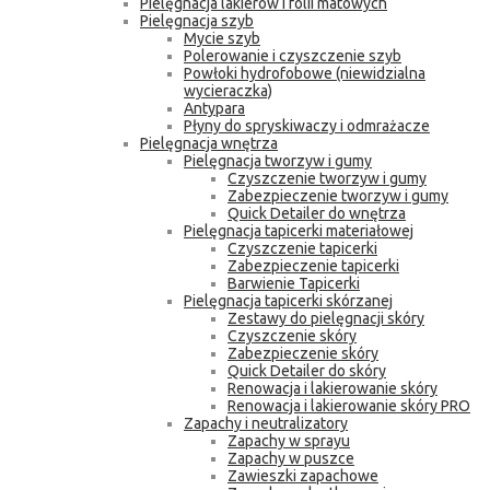
Pielęgnacja lakierów i folii matowych
Pielęgnacja szyb
Mycie szyb
Polerowanie i czyszczenie szyb
Powłoki hydrofobowe (niewidzialna
wycieraczka)
Antypara
Płyny do spryskiwaczy i odmrażacze
Pielęgnacja wnętrza
Pielęgnacja tworzyw i gumy
Czyszczenie tworzyw i gumy
Zabezpieczenie tworzyw i gumy
Quick Detailer do wnętrza
Pielęgnacja tapicerki materiałowej
Czyszczenie tapicerki
Zabezpieczenie tapicerki
Barwienie Tapicerki
Pielęgnacja tapicerki skórzanej
Zestawy do pielęgnacji skóry
Czyszczenie skóry
Zabezpieczenie skóry
Quick Detailer do skóry
Renowacja i lakierowanie skóry
Renowacja i lakierowanie skóry PRO
Zapachy i neutralizatory
Zapachy w sprayu
Zapachy w puszce
Zawieszki zapachowe