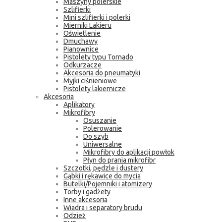
Maszyny polerskie
Szlifierki
Mini szlifierki i polerki
Mierniki Lakieru
Oświetlenie
Dmuchawy
Pianownice
Pistolety typu Tornado
Odkurzacze
Akcesoria do pneumatyki
Myjki ciśnieniowe
Pistolety lakiernicze
Akcesoria
Aplikatory
Mikrofibry
Osuszanie
Polerowanie
Do szyb
Uniwersalne
Mikrofibry do aplikacji powłok
Płyn do prania mikrofibr
Szczotki, pędzle i dustery
Gąbki i rękawice do mycia
Butelki/Pojemniki i atomizery
Torby i gadżety
Inne akcesoria
Wiadra i separatory brudu
Odzież