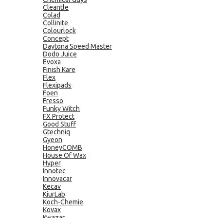
Cleantle
Colad
Collinite
Colourlock
Concept
Daytona Speed Master
Dodo Juice
Evoxa
Finish Kare
Flex
Flexipads
Foen
Fresso
Funky Witch
FX Protect
Good Stuff
Gtechniq
Gyeon
HoneyCOMB
House Of Wax
Hyper
Innotec
Innovacar
Kecav
KiurLab
Koch-Chemie
Kovax
Kwazar