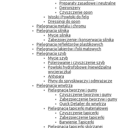
Preparaty zasadowe i neutralne
Deironizery
Czyszczenie opon
Woski i Powłoki do felg
Dressingi do opon
Pielęgnacja metalu i chromu
Pielęgnacja silnika
Mycie silnika
Zabezpieczenie i konserwacja silnika
Pielęgnacja reflektorów plastikowych
Pielęgnacja lakierów i folii matowych
Pielęgnacja szyb
Mycie szyb
Polerowanie i czyszczenie szyb
Powłoki hydrofobowe (niewidzialna
wycieraczka)
Antypara
Płyny do spryskiwaczy i odmrażacze
Pielęgnacja wnętrza
Pielęgnacja tworzyw i gumy
Czyszczenie tworzyw i gumy
Zabezpieczenie tworzyw i gumy
Quick Detailer do wnętrza
Pielęgnacja tapicerki materiałowej
Czyszczenie tapicerki
Zabezpieczenie tapicerki
Barwienie Tapicerki
Pielęgnacja tapicerki skórzanej