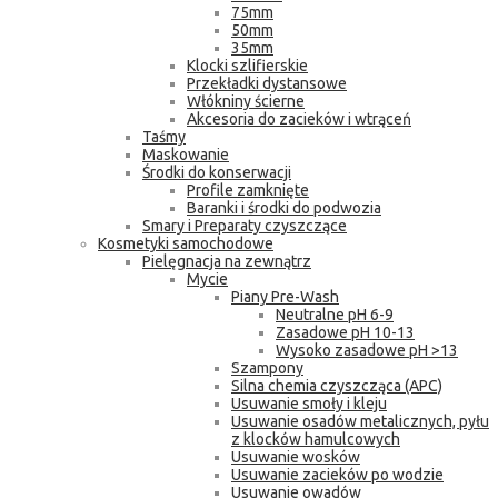
75mm
50mm
35mm
Klocki szlifierskie
Przekładki dystansowe
Włókniny ścierne
Akcesoria do zacieków i wtrąceń
Taśmy
Maskowanie
Środki do konserwacji
Profile zamknięte
Baranki i środki do podwozia
Smary i Preparaty czyszczące
Kosmetyki samochodowe
Pielęgnacja na zewnątrz
Mycie
Piany Pre-Wash
Neutralne pH 6-9
Zasadowe pH 10-13
Wysoko zasadowe pH >13
Szampony
Silna chemia czyszcząca (APC)
Usuwanie smoły i kleju
Usuwanie osadów metalicznych, pyłu
z klocków hamulcowych
Usuwanie wosków
Usuwanie zacieków po wodzie
Usuwanie owadów