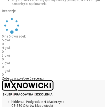
Aby chusteczki nie wysychały należy pamiętać o szczelnym
zamknięciu opakowania.
Recenzje
0
na 5 gwiazdek
5 gwi.
0
4 gwi.
0
3 gwi.
0
2 gwi.
0
1 gwi.
0
Zobacz wszystkie
0
recenzji
hidden
ul. Podgrodzie 4, Macierzysz
05-850 Ożarów Mazowiecki