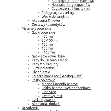
Zapachy na kratkę nawiewu
Neutralizatory zapachów
Czyszczenie Klimatyzacji
Pielęgnacja alcantary
Woski do wnętrza
Akcesoria Zimowe
Zestawy kosmetyków
Materiały polerskie
Gąbki polerskie
<50mm
80-100mm
135mm
150mm
>160mm
Gąbki stożkowe i kule
Pady do usuwania morki
Pady z Mikrofibry
Futra polerskie
Filc polerski
Talerze mocujące (Backing Plate)
Pasty polerskie
Mocno i średnio ścierne
Lekko ścierne - wykończeniowe
One Step
Zestawy Past
IPA i Zmywacze
Akcesoria i dodatki
Urządzenia