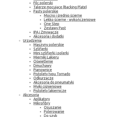
Filc polerski
Talerze mocujące (Backing Plate)
Pasty polerskie
Mocno i średnio ścierne
Lekko ścierne - wykończeniowe
One Step
Zestawy Past
IPA i Zmywacze
Akcesoria i dodatki
Urządzenia
Maszyny polerskie
Szlifierki
Mini szlifierki i polerki
Mierniki Lakieru
Oświetlenie
Dmuchawy
Pianownice
Pistolety typu Tornado
Odkurzacze
Akcesoria do pneumatyki
Myjki ciśnieniowe
Pistolety lakiernicze
Akcesoria
Aplikatory
Mikrofibry
Osuszanie
Polerowanie
Do szyb