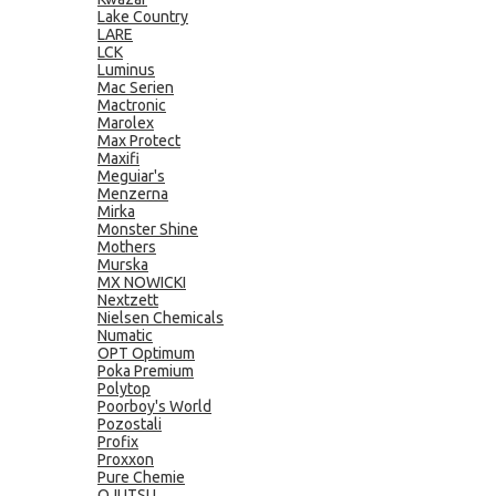
Lake Country
LARE
LCK
Luminus
Mac Serien
Mactronic
Marolex
Max Protect
Maxifi
Meguiar's
Menzerna
Mirka
Monster Shine
Mothers
Murska
MX NOWICKI
Nextzett
Nielsen Chemicals
Numatic
OPT Optimum
Poka Premium
Polytop
Poorboy's World
Pozostali
Profix
Proxxon
Pure Chemie
QJUTSU