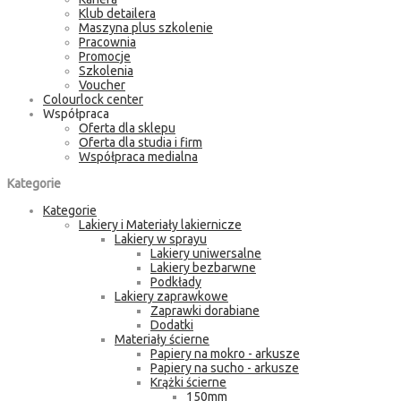
Klub detailera
Maszyna plus szkolenie
Pracownia
Promocje
Szkolenia
Voucher
Colourlock center
Współpraca
Oferta dla sklepu
Oferta dla studia i firm
Współpraca medialna
Kategorie
Kategorie
Lakiery i Materiały lakiernicze
Lakiery w sprayu
Lakiery uniwersalne
Lakiery bezbarwne
Podkłady
Lakiery zaprawkowe
Zaprawki dorabiane
Dodatki
Materiały ścierne
Papiery na mokro - arkusze
Papiery na sucho - arkusze
Krążki ścierne
150mm