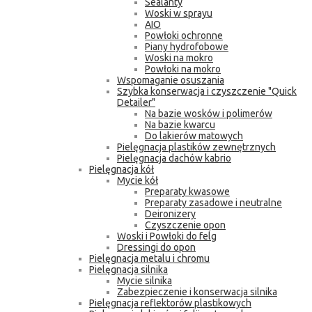
Sealanty
Woski w sprayu
AIO
Powłoki ochronne
Piany hydrofobowe
Woski na mokro
Powłoki na mokro
Wspomaganie osuszania
Szybka konserwacja i czyszczenie "Quick
Detailer"
Na bazie wosków i polimerów
Na bazie kwarcu
Do lakierów matowych
Pielęgnacja plastików zewnętrznych
Pielęgnacja dachów kabrio
Pielęgnacja kół
Mycie kół
Preparaty kwasowe
Preparaty zasadowe i neutralne
Deironizery
Czyszczenie opon
Woski i Powłoki do felg
Dressingi do opon
Pielęgnacja metalu i chromu
Pielęgnacja silnika
Mycie silnika
Zabezpieczenie i konserwacja silnika
Pielęgnacja reflektorów plastikowych