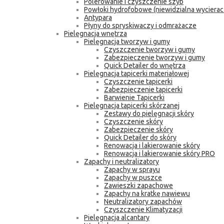
Polerowanie i czyszczenie szyb
Powłoki hydrofobowe (niewidzialna wycierac
Antypara
Płyny do spryskiwaczy i odmrażacze
Pielęgnacja wnętrza
Pielęgnacja tworzyw i gumy
Czyszczenie tworzyw i gumy
Zabezpieczenie tworzyw i gumy
Quick Detailer do wnętrza
Pielęgnacja tapicerki materiałowej
Czyszczenie tapicerki
Zabezpieczenie tapicerki
Barwienie Tapicerki
Pielęgnacja tapicerki skórzanej
Zestawy do pielęgnacji skóry
Czyszczenie skóry
Zabezpieczenie skóry
Quick Detailer do skóry
Renowacja i lakierowanie skóry
Renowacja i lakierowanie skóry PRO
Zapachy i neutralizatory
Zapachy w sprayu
Zapachy w puszce
Zawieszki zapachowe
Zapachy na kratkę nawiewu
Neutralizatory zapachów
Czyszczenie Klimatyzacji
Pielęgnacja alcantary