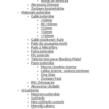
Woski do wnętrza
Akcesoria Zimowe
Zestawy kosmetyków
Materiały polerskie
Gąbki polerskie
<50mm
80-100mm
135mm
150mm
>160mm
Gąbki stożkowe i kule
Pady do usuwania morki
Pady z Mikrofibry
Futra polerskie
Filc polerski
Talerze mocujące (Backing Plate)
Pasty polerskie
Mocno i średnio ścierne
Lekko ścierne - wykończeniowe
One Step
Zestawy Past
IPA i Zmywacze
Akcesoria i dodatki
Urządzenia
Maszyny polerskie
Szlifierki
Mini szlifierki i polerki
Mierniki Lakieru