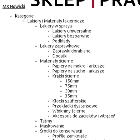
MX Nowicki
Kategorie
Lakiery i Materiały lakiernicze
Lakiery w sprayu
Lakiery uniwersalne
Lakiery bezbarwne
Podkłady
Lakiery zaprawkowe
Zaprawki dorabiane
Dodatki
Materiały ścierne
Papiery na mokro - arkusze
Papiery na sucho - arkusze
Krążki ścierne
150mm
75mm
50mm
35mm
Klocki szlifierskie
Przekładki dystansowe
Włókniny ścierne
Akcesoria do zacieków i wtrąceń
Taśmy
Maskowanie
Środki do konserwacji
Profile zamknięte