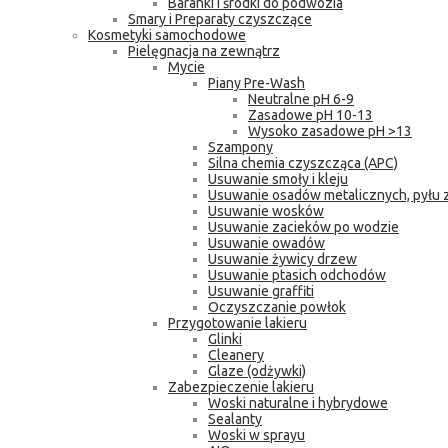
Baranki i środki do podwozia
Smary i Preparaty czyszczące
Kosmetyki samochodowe
Pielęgnacja na zewnątrz
Mycie
Piany Pre-Wash
Neutralne pH 6-9
Zasadowe pH 10-13
Wysoko zasadowe pH >13
Szampony
Silna chemia czyszcząca (APC)
Usuwanie smoły i kleju
Usuwanie osadów metalicznych, pyłu
Usuwanie wosków
Usuwanie zacieków po wodzie
Usuwanie owadów
Usuwanie żywicy drzew
Usuwanie ptasich odchodów
Usuwanie graffiti
Oczyszczanie powłok
Przygotowanie lakieru
Glinki
Cleanery
Glaze (odżywki)
Zabezpieczenie lakieru
Woski naturalne i hybrydowe
Sealanty
Woski w sprayu