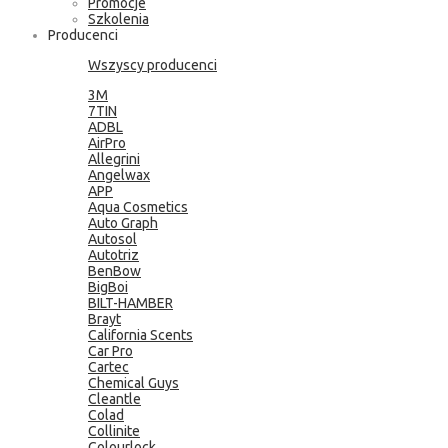
Promocje
Szkolenia
Producenci
Wszyscy producenci
3M
7TIN
ADBL
AirPro
Allegrini
Angelwax
APP
Aqua Cosmetics
Auto Graph
Autosol
Autotriz
BenBow
BigBoi
BILT-HAMBER
Brayt
California Scents
Car Pro
Cartec
Chemical Guys
Cleantle
Colad
Collinite
Colourlock