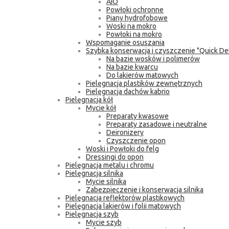
AIO
Powłoki ochronne
Piany hydrofobowe
Woski na mokro
Powłoki na mokro
Wspomaganie osuszania
Szybka konserwacja i czyszczenie "Quick Det
Na bazie wosków i polimerów
Na bazie kwarcu
Do lakierów matowych
Pielęgnacja plastików zewnętrznych
Pielęgnacja dachów kabrio
Pielęgnacja kół
Mycie kół
Preparaty kwasowe
Preparaty zasadowe i neutralne
Deironizery
Czyszczenie opon
Woski i Powłoki do felg
Dressingi do opon
Pielęgnacja metalu i chromu
Pielęgnacja silnika
Mycie silnika
Zabezpieczenie i konserwacja silnika
Pielęgnacja reflektorów plastikowych
Pielęgnacja lakierów i folii matowych
Pielęgnacja szyb
Mycie szyb