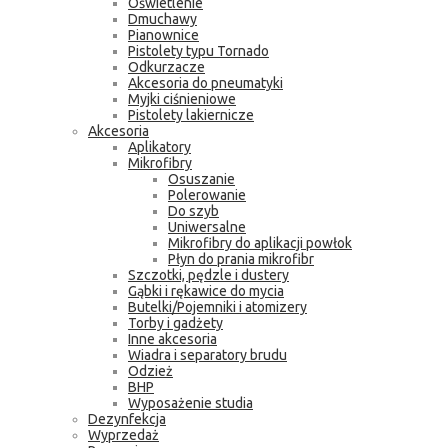
Oświetlenie
Dmuchawy
Pianownice
Pistolety typu Tornado
Odkurzacze
Akcesoria do pneumatyki
Myjki ciśnieniowe
Pistolety lakiernicze
Akcesoria
Aplikatory
Mikrofibry
Osuszanie
Polerowanie
Do szyb
Uniwersalne
Mikrofibry do aplikacji powłok
Płyn do prania mikrofibr
Szczotki, pędzle i dustery
Gąbki i rękawice do mycia
Butelki/Pojemniki i atomizery
Torby i gadżety
Inne akcesoria
Wiadra i separatory brudu
Odzież
BHP
Wyposażenie studia
Dezynfekcja
Wyprzedaż