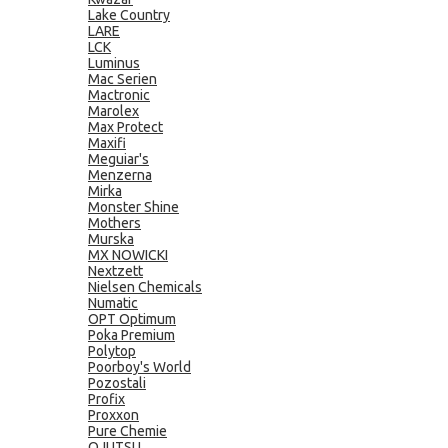
Lake Country
LARE
LCK
Luminus
Mac Serien
Mactronic
Marolex
Max Protect
Maxifi
Meguiar's
Menzerna
Mirka
Monster Shine
Mothers
Murska
MX NOWICKI
Nextzett
Nielsen Chemicals
Numatic
OPT Optimum
Poka Premium
Polytop
Poorboy's World
Pozostali
Profix
Proxxon
Pure Chemie
QJUTSU