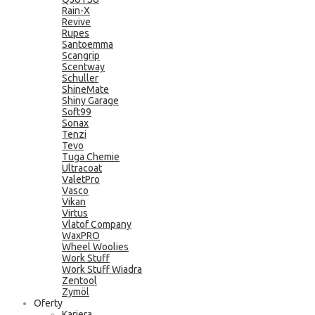
Rain-X
Revive
Rupes
Santoemma
Scangrip
Scentway
Schuller
ShineMate
Shiny Garage
Soft99
Sonax
Tenzi
Tevo
Tuga Chemie
Ultracoat
ValetPro
Vasco
Vikan
Virtus
Vlatof Company
WaxPRO
Wheel Woolies
Work Stuff
Work Stuff Wiadra
Zentool
Zymöl
Oferty
Kariera