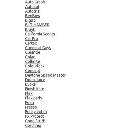
Auto Graph
Autosol
Autotriz
BenBow
BigBoi
BILT-HAMBER
Brayt
California Scents
Car Pro
Cartec
Chemical Guys
Cleantle
Colad
Collinite
Colourlock
Concept
Daytona Speed Master
Dodo Juice
Evoxa
Finish Kare
Flex
Flexipads
Foen
Fresso
Funky Witch
FX Protect
Good Stuff
Gtechniq