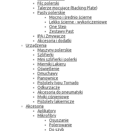
Filc polerski
Talerze mocujące (Backing Plate)
Pasty polerskie
Mocno i średnio ścierne
Lekko ścierne - wykończeniowe
One Step
Zestawy Past
IPA i Zmywacze
Akcesoria i dodatki
Urządzenia
Maszyny polerskie
Szlifierki
Mini szlifierki i polerki
Mierniki Lakieru
Oświetlenie
Dmuchawy
Pianownice
Pistolety typu Tornado
Odkurzacze
Akcesoria do pneumatyki
Myjki ciśnieniowe
Pistolety lakiernicze
Akcesoria
Aplikatory
Mikrofibry
Osuszanie
Polerowanie
Do szyb