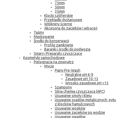
75mm
50mm
35mm
Klocki szlifierskie
Przekładki dystansowe
Włókniny ścierne
Akcesoria do zacieków i wtrąceń
Taśmy
Maskowanie
Środki do konserwacji
Profile zamknięte
Baranki i środki do podwozia
Smary i Preparaty czyszczące
Kosmetyki samochodowe
Pielęgnacja na zewnątrz
Mycie
Piany Pre-Wash
Neutralne pH 6-9
Zasadowe pH 10-13
Wysoko zasadowe pH >13
Szampony
Silna chemia czyszcząca (APC)
Usuwanie smoły i kleju
Usuwanie osadów metalicznych, pyłu
z klocków hamulcowych
Usuwanie wosków
Usuwanie zacieków po wodzie
Usuwanie owadów