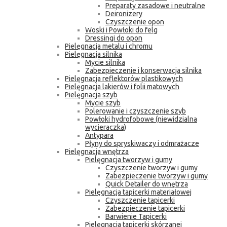
Preparaty zasadowe i neutralne
Deironizery
Czyszczenie opon
Woski i Powłoki do felg
Dressingi do opon
Pielęgnacja metalu i chromu
Pielęgnacja silnika
Mycie silnika
Zabezpieczenie i konserwacja silnika
Pielęgnacja reflektorów plastikowych
Pielęgnacja lakierów i folii matowych
Pielęgnacja szyb
Mycie szyb
Polerowanie i czyszczenie szyb
Powłoki hydrofobowe (niewidzialna
wycieraczka)
Antypara
Płyny do spryskiwaczy i odmrażacze
Pielęgnacja wnętrza
Pielęgnacja tworzyw i gumy
Czyszczenie tworzyw i gumy
Zabezpieczenie tworzyw i gumy
Quick Detailer do wnętrza
Pielęgnacja tapicerki materiałowej
Czyszczenie tapicerki
Zabezpieczenie tapicerki
Barwienie Tapicerki
Pielęgnacja tapicerki skórzanej