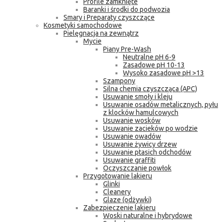
Profile zamknięte
Baranki i środki do podwozia
Smary i Preparaty czyszczące
Kosmetyki samochodowe
Pielęgnacja na zewnątrz
Mycie
Piany Pre-Wash
Neutralne pH 6-9
Zasadowe pH 10-13
Wysoko zasadowe pH >13
Szampony
Silna chemia czyszcząca (APC)
Usuwanie smoły i kleju
Usuwanie osadów metalicznych, pyłu
z klocków hamulcowych
Usuwanie wosków
Usuwanie zacieków po wodzie
Usuwanie owadów
Usuwanie żywicy drzew
Usuwanie ptasich odchodów
Usuwanie graffiti
Oczyszczanie powłok
Przygotowanie lakieru
Glinki
Cleanery
Glaze (odżywki)
Zabezpieczenie lakieru
Woski naturalne i hybrydowe