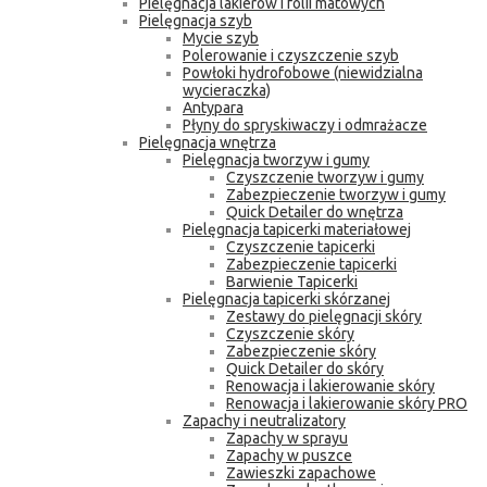
Pielęgnacja lakierów i folii matowych
Pielęgnacja szyb
Mycie szyb
Polerowanie i czyszczenie szyb
Powłoki hydrofobowe (niewidzialna
wycieraczka)
Antypara
Płyny do spryskiwaczy i odmrażacze
Pielęgnacja wnętrza
Pielęgnacja tworzyw i gumy
Czyszczenie tworzyw i gumy
Zabezpieczenie tworzyw i gumy
Quick Detailer do wnętrza
Pielęgnacja tapicerki materiałowej
Czyszczenie tapicerki
Zabezpieczenie tapicerki
Barwienie Tapicerki
Pielęgnacja tapicerki skórzanej
Zestawy do pielęgnacji skóry
Czyszczenie skóry
Zabezpieczenie skóry
Quick Detailer do skóry
Renowacja i lakierowanie skóry
Renowacja i lakierowanie skóry PRO
Zapachy i neutralizatory
Zapachy w sprayu
Zapachy w puszce
Zawieszki zapachowe