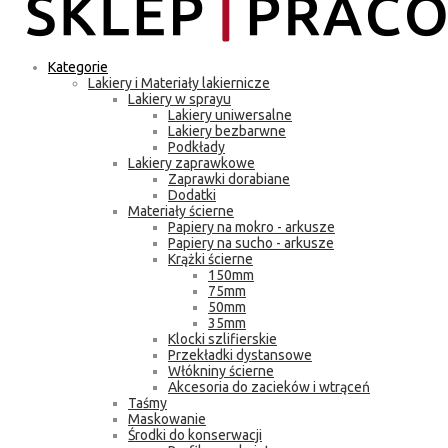
Kategorie
Lakiery i Materiały lakiernicze
Lakiery w sprayu
Lakiery uniwersalne
Lakiery bezbarwne
Podkłady
Lakiery zaprawkowe
Zaprawki dorabiane
Dodatki
Materiały ścierne
Papiery na mokro - arkusze
Papiery na sucho - arkusze
Krążki ścierne
150mm
75mm
50mm
35mm
Klocki szlifierskie
Przekładki dystansowe
Włókniny ścierne
Akcesoria do zacieków i wtrąceń
Taśmy
Maskowanie
Środki do konserwacji