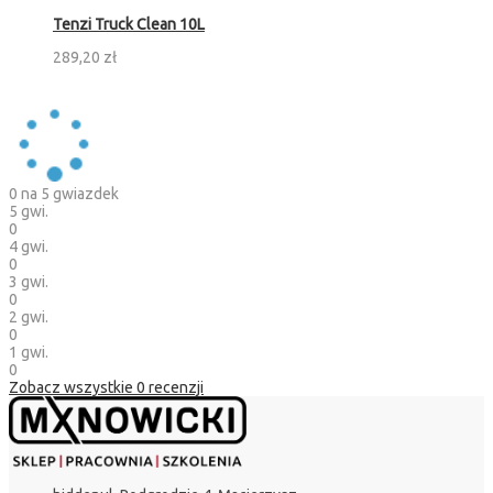
Tenzi Truck Clean 10L
289,20 zł
0
na 5 gwiazdek
5 gwi.
0
4 gwi.
0
3 gwi.
0
2 gwi.
0
1 gwi.
0
Zobacz wszystkie
0
recenzji