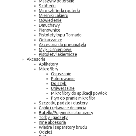
Maszyny polerskie
Szlifierki
Mini szlifierki i polerki
Mierniki Lakieru
Oświetlenie
Dmuchawy
Pianownice
Pistolety typu Tornado
Odkurzacze
Akcesoria do pneumatyki
Myjki ciśnieniowe
Pistolety lakiernicze
Akcesoria
Aplikatory
Mikrofibry
Osuszanie
Polerowanie
Do szyb
Uniwersalne
Mikrofibry do aplikacji powłok
Płyn do prania mikrofibr
Szczotki, pędzle i dustery
Gąbki i rękawice do mycia
Butelki/Pojemniki i atomizery
Torby i gadżety
Inne akcesoria
Wiadra i separatory brudu
Odzież