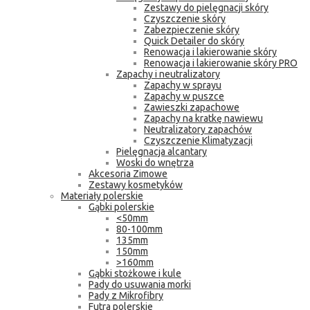
Zestawy do pielęgnacji skóry
Czyszczenie skóry
Zabezpieczenie skóry
Quick Detailer do skóry
Renowacja i lakierowanie skóry
Renowacja i lakierowanie skóry PRO
Zapachy i neutralizatory
Zapachy w sprayu
Zapachy w puszce
Zawieszki zapachowe
Zapachy na kratkę nawiewu
Neutralizatory zapachów
Czyszczenie Klimatyzacji
Pielęgnacja alcantary
Woski do wnętrza
Akcesoria Zimowe
Zestawy kosmetyków
Materiały polerskie
Gąbki polerskie
<50mm
80-100mm
135mm
150mm
>160mm
Gąbki stożkowe i kule
Pady do usuwania morki
Pady z Mikrofibry
Futra polerskie