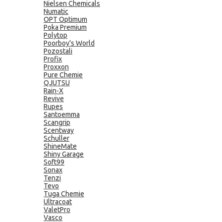
Nielsen Chemicals
Numatic
OPT Optimum
Poka Premium
Polytop
Poorboy's World
Pozostali
Profix
Proxxon
Pure Chemie
QJUTSU
Rain-X
Revive
Rupes
Santoemma
Scangrip
Scentway
Schuller
ShineMate
Shiny Garage
Soft99
Sonax
Tenzi
Tevo
Tuga Chemie
Ultracoat
ValetPro
Vasco