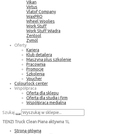
Vikan
Virtus
Vlatof Company
WaxPRO
Wheel Woolies
Work Stuff
Work Stuff Wiadra
Zentool
Zymöl
Oferty
Kariera
Klub detailera
Maszyna plus szkolenie
Pracownia
Promocje
Szkolenia
Voucher
Colourlock center
Współpraca
Oferta dla sklepu
Oferta dla studia i firm
Współpraca medialna
Szukaj
TENZI Truck Clean Piana aktywna 1L
Strona główna