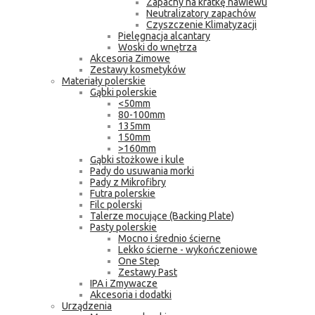
Zapachy na kratkę nawiewu
Neutralizatory zapachów
Czyszczenie Klimatyzacji
Pielęgnacja alcantary
Woski do wnętrza
Akcesoria Zimowe
Zestawy kosmetyków
Materiały polerskie
Gąbki polerskie
<50mm
80-100mm
135mm
150mm
>160mm
Gąbki stożkowe i kule
Pady do usuwania morki
Pady z Mikrofibry
Futra polerskie
Filc polerski
Talerze mocujące (Backing Plate)
Pasty polerskie
Mocno i średnio ścierne
Lekko ścierne - wykończeniowe
One Step
Zestawy Past
IPA i Zmywacze
Akcesoria i dodatki
Urządzenia