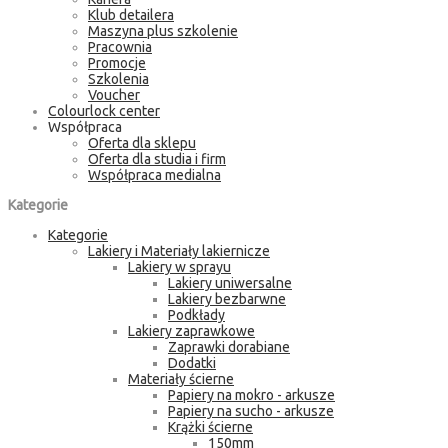
Klub detailera
Maszyna plus szkolenie
Pracownia
Promocje
Szkolenia
Voucher
Colourlock center
Współpraca
Oferta dla sklepu
Oferta dla studia i firm
Współpraca medialna
Kategorie
Kategorie
Lakiery i Materiały lakiernicze
Lakiery w sprayu
Lakiery uniwersalne
Lakiery bezbarwne
Podkłady
Lakiery zaprawkowe
Zaprawki dorabiane
Dodatki
Materiały ścierne
Papiery na mokro - arkusze
Papiery na sucho - arkusze
Krążki ścierne
150mm