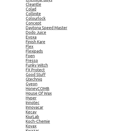
Cleantle
Colad
Collinite
Colourlock
Concept
Daytona Speed Master
Dodo Juice
Evoxa
Finish Kare
Flex
Flexipads
Foen
Fresso
Funky Witch
FX Protect
Good Stuff
Gtechniq
Gyeon
HoneyCOMB
House Of Wax
Hyper
Innotec
Innovacar
Kecav
KiurLab
Koch-Chemie
Kovax
Kwazar