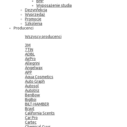
BHP
Wyposażenie studia
Dezynfekcja
Wyprzedaż
Promocje
Szkolenia
Producenci
Wszyscy producenci
3M
7TIN
ADBL
AirPro
Allegrini
Angelwax
APP
Aqua Cosmetics
Auto Graph
Autosol
Autotriz
BenBow
BigBoi
BILT-HAMBER
Brayt
California Scents
Car Pro
Cartec
Chemical Guys