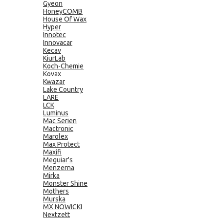
Gyeon
HoneyCOMB
House Of Wax
Hyper
Innotec
Innovacar
Kecav
KiurLab
Koch-Chemie
Kovax
Kwazar
Lake Country
LARE
LCK
Luminus
Mac Serien
Mactronic
Marolex
Max Protect
Maxifi
Meguiar's
Menzerna
Mirka
Monster Shine
Mothers
Murska
MX NOWICKI
Nextzett