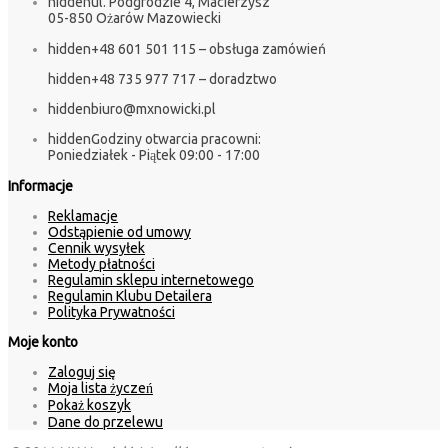
hidden
ul. Podgrodzie 4, Macierzysz
05-850 Ożarów Mazowiecki
hidden
+48 601 501 115 – obsługa zamówień
hidden
+48 735 977 717 – doradztwo
hidden
biuro@mxnowicki.pl
hidden
Godziny otwarcia pracowni:
Poniedziałek - Piątek 09:00 - 17:00
Informacje
Reklamacje
Odstąpienie od umowy
Cennik wysyłek
Metody płatności
Regulamin sklepu internetowego
Regulamin Klubu Detailera
Polityka Prywatności
Moje konto
Zaloguj się
Moja lista życzeń
Pokaż koszyk
Dane do przelewu