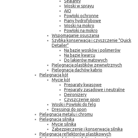
Sealanty
Woski w sprayu
AIO
Powłoki ochronne
Piany hydrofobowe
Woski na mokro
Powłoki na mokro
Wspomaganie osuszania
Szybka konserwacja i czyszczenie "Quick
Detailer"
Na bazie wosków i polimerów
Na bazie kwarcu
Do lakierów matowych
Pielęgnacja plastików zewnętrznych
Pielęgnacja dachów kabrio
Pielęgnacja kół
Mycie kół
Preparaty kwasowe
Preparaty zasadowe i neutralne
Deironizery
Czyszczenie opon
Woski i Powłoki do felg
Dressingi do opon
Pielęgnacja metalu i chromu
Pielęgnacja silnika
Mycie silnika
Zabezpieczenie i konserwacja silnika
Pielęgnacja reflektorów plastikowych