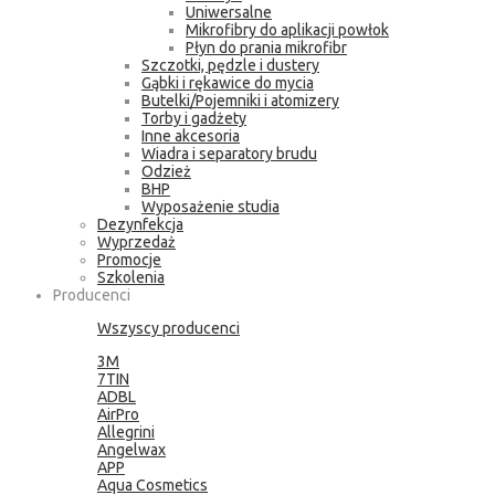
Uniwersalne
Mikrofibry do aplikacji powłok
Płyn do prania mikrofibr
Szczotki, pędzle i dustery
Gąbki i rękawice do mycia
Butelki/Pojemniki i atomizery
Torby i gadżety
Inne akcesoria
Wiadra i separatory brudu
Odzież
BHP
Wyposażenie studia
Dezynfekcja
Wyprzedaż
Promocje
Szkolenia
Producenci
Wszyscy producenci
3M
7TIN
ADBL
AirPro
Allegrini
Angelwax
APP
Aqua Cosmetics