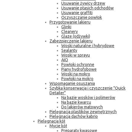
Usuwanie żywicy drzew
Usuwanie ptasich odchodów
Usuwanie graffiti
Oczyszczanie powłok
Przygotowanie lakieru
Glinki
Cleanery
Glaze (odżywki)
Zabezpieczenie lakieru
Woski naturalne i hybrydowe
Sealanty
Woski w sprayu
AIO
Powłoki ochronne
Piany hydrofobowe
Woski na mokro
Powłoki na mokro
Wspomaganie osuszania
Szybka konserwacja i czyszczenie "Quick
Detailer"
Na bazie wosków i polimerów
Na bazie kwarcu
Do lakierów matowych
Pielęgnacja plastików zewnętrznych
Pielęgnacja dachów kabrio
Pielęgnacja kół
Mycie kół
Preparaty kwasowe