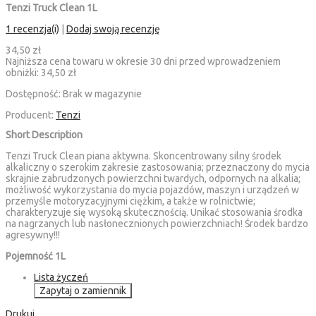
Tenzi Truck Clean 1L
1 recenzja(i)
|
Dodaj swoją recenzję
34,50 zł
Najniższa cena towaru w okresie 30 dni przed wprowadzeniem
obniżki:
34,50 zł
Dostępność:
Brak w magazynie
Producent:
Tenzi
Short Description
Tenzi Truck Clean piana aktywna. Skoncentrowany silny środek
alkaliczny o szerokim zakresie zastosowania; przeznaczony do mycia
skrajnie zabrudzonych powierzchni twardych, odpornych na alkalia;
możliwość wykorzystania do mycia pojazdów, maszyn i urządzeń w
przemyśle motoryzacyjnymi ciężkim, a także w rolnictwie;
charakteryzuje się wysoką skutecznością. Unikać stosowania środka
na nagrzanych lub nasłonecznionych powierzchniach! Środek bardzo
agresywny!!!
Pojemność 1L
Lista życzeń
Zapytaj o zamiennik
Drukuj