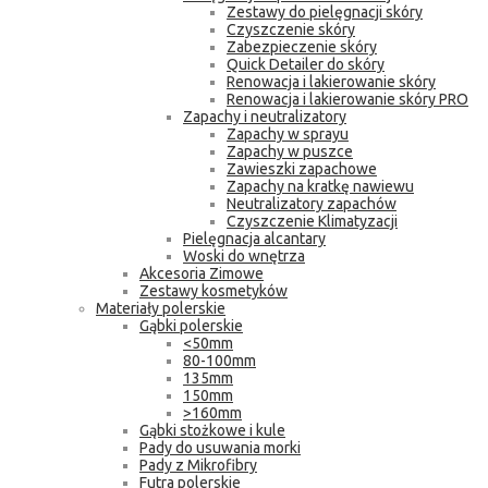
Zestawy do pielęgnacji skóry
Czyszczenie skóry
Zabezpieczenie skóry
Quick Detailer do skóry
Renowacja i lakierowanie skóry
Renowacja i lakierowanie skóry PRO
Zapachy i neutralizatory
Zapachy w sprayu
Zapachy w puszce
Zawieszki zapachowe
Zapachy na kratkę nawiewu
Neutralizatory zapachów
Czyszczenie Klimatyzacji
Pielęgnacja alcantary
Woski do wnętrza
Akcesoria Zimowe
Zestawy kosmetyków
Materiały polerskie
Gąbki polerskie
<50mm
80-100mm
135mm
150mm
>160mm
Gąbki stożkowe i kule
Pady do usuwania morki
Pady z Mikrofibry
Futra polerskie