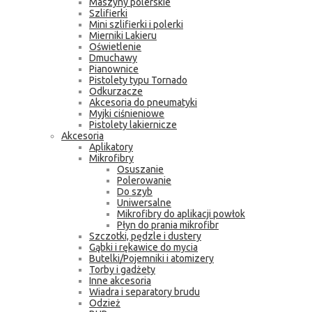
Maszyny polerskie
Szlifierki
Mini szlifierki i polerki
Mierniki Lakieru
Oświetlenie
Dmuchawy
Pianownice
Pistolety typu Tornado
Odkurzacze
Akcesoria do pneumatyki
Myjki ciśnieniowe
Pistolety lakiernicze
Akcesoria
Aplikatory
Mikrofibry
Osuszanie
Polerowanie
Do szyb
Uniwersalne
Mikrofibry do aplikacji powłok
Płyn do prania mikrofibr
Szczotki, pędzle i dustery
Gąbki i rękawice do mycia
Butelki/Pojemniki i atomizery
Torby i gadżety
Inne akcesoria
Wiadra i separatory brudu
Odzież