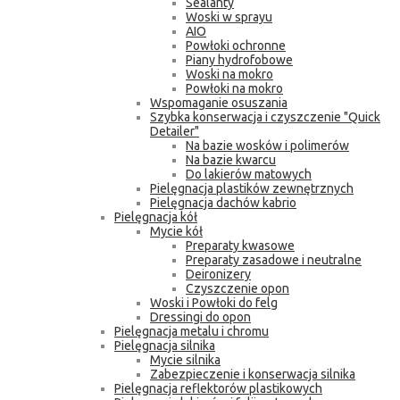
Sealanty
Woski w sprayu
AIO
Powłoki ochronne
Piany hydrofobowe
Woski na mokro
Powłoki na mokro
Wspomaganie osuszania
Szybka konserwacja i czyszczenie "Quick
Detailer"
Na bazie wosków i polimerów
Na bazie kwarcu
Do lakierów matowych
Pielęgnacja plastików zewnętrznych
Pielęgnacja dachów kabrio
Pielęgnacja kół
Mycie kół
Preparaty kwasowe
Preparaty zasadowe i neutralne
Deironizery
Czyszczenie opon
Woski i Powłoki do felg
Dressingi do opon
Pielęgnacja metalu i chromu
Pielęgnacja silnika
Mycie silnika
Zabezpieczenie i konserwacja silnika
Pielęgnacja reflektorów plastikowych