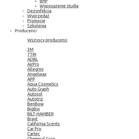
BHP
Wyposażenie studia
Dezynfekcja
Wyprzedaż
Promocje
Szkolenia
Producenci
Wszyscy producenci
3M
7TIN
ADBL
AirPro
Allegrini
Angelwax
APP
Aqua Cosmetics
Auto Graph
Autosol
Autotriz
BenBow
BigBoi
BILT-HAMBER
Brayt
California Scents
Car Pro
Cartec
Chemical Guys