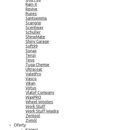
Rain-X
Revive
Rupes
Santoemma
Scangrip
Scentway
Schuller
ShineMate
Shiny Garage
Soft99
Sonax
Tenzi
Tevo
Tuga Chemie
Ultracoat
ValetPro
Vasco
Vikan
Virtus
Vlatof Company
WaxPRO
Wheel Woolies
Work Stuff
Work Stuff Wiadra
Zentool
Zymöl
Oferty
Kariera