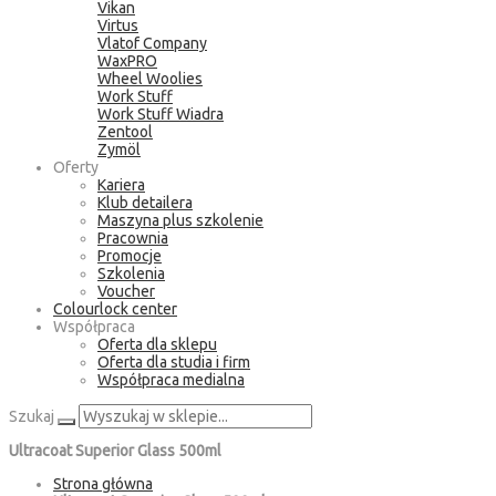
Vikan
Virtus
Vlatof Company
WaxPRO
Wheel Woolies
Work Stuff
Work Stuff Wiadra
Zentool
Zymöl
Oferty
Kariera
Klub detailera
Maszyna plus szkolenie
Pracownia
Promocje
Szkolenia
Voucher
Colourlock center
Współpraca
Oferta dla sklepu
Oferta dla studia i firm
Współpraca medialna
Szukaj
Ultracoat Superior Glass 500ml
Strona główna