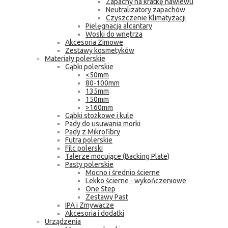
Zapachy na kratkę nawiewu
Neutralizatory zapachów
Czyszczenie Klimatyzacji
Pielęgnacja alcantary
Woski do wnętrza
Akcesoria Zimowe
Zestawy kosmetyków
Materiały polerskie
Gąbki polerskie
<50mm
80-100mm
135mm
150mm
>160mm
Gąbki stożkowe i kule
Pady do usuwania morki
Pady z Mikrofibry
Futra polerskie
Filc polerski
Talerze mocujące (Backing Plate)
Pasty polerskie
Mocno i średnio ścierne
Lekko ścierne - wykończeniowe
One Step
Zestawy Past
IPA i Zmywacze
Akcesoria i dodatki
Urządzenia