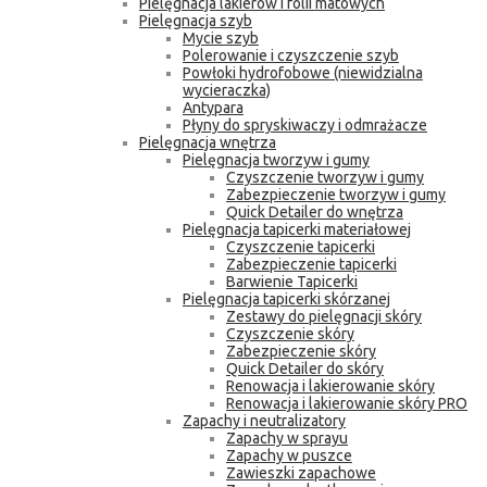
Pielęgnacja lakierów i folii matowych
Pielęgnacja szyb
Mycie szyb
Polerowanie i czyszczenie szyb
Powłoki hydrofobowe (niewidzialna
wycieraczka)
Antypara
Płyny do spryskiwaczy i odmrażacze
Pielęgnacja wnętrza
Pielęgnacja tworzyw i gumy
Czyszczenie tworzyw i gumy
Zabezpieczenie tworzyw i gumy
Quick Detailer do wnętrza
Pielęgnacja tapicerki materiałowej
Czyszczenie tapicerki
Zabezpieczenie tapicerki
Barwienie Tapicerki
Pielęgnacja tapicerki skórzanej
Zestawy do pielęgnacji skóry
Czyszczenie skóry
Zabezpieczenie skóry
Quick Detailer do skóry
Renowacja i lakierowanie skóry
Renowacja i lakierowanie skóry PRO
Zapachy i neutralizatory
Zapachy w sprayu
Zapachy w puszce
Zawieszki zapachowe