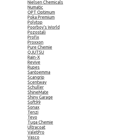
Nielsen Chemicals
Numatic
OPT Optimum
Poka Premium
Polytop
Poorboy's World
Pozostali
Profix
Proxxon
Pure Chemie
QJUTSU
Rain-X
Revive
Rupes
Santoemma
Scangrip
Scentway
Schuller
ShineMate
Shiny Garage
Soft99
Sonax
Tenzi
Tevo
Tuga Chemie
Ultracoat
ValetPro
Vasco