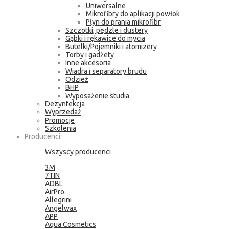
Uniwersalne
Mikrofibry do aplikacji powłok
Płyn do prania mikrofibr
Szczotki, pędzle i dustery
Gąbki i rękawice do mycia
Butelki/Pojemniki i atomizery
Torby i gadżety
Inne akcesoria
Wiadra i separatory brudu
Odzież
BHP
Wyposażenie studia
Dezynfekcja
Wyprzedaż
Promocje
Szkolenia
Producenci
Wszyscy producenci
3M
7TIN
ADBL
AirPro
Allegrini
Angelwax
APP
Aqua Cosmetics