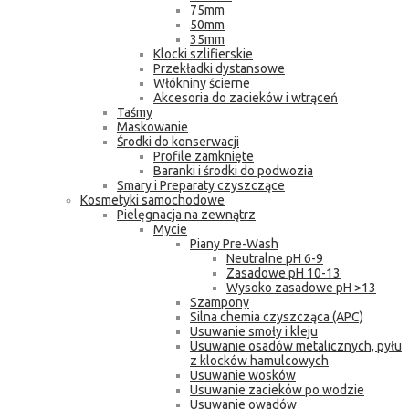
75mm
50mm
35mm
Klocki szlifierskie
Przekładki dystansowe
Włókniny ścierne
Akcesoria do zacieków i wtrąceń
Taśmy
Maskowanie
Środki do konserwacji
Profile zamknięte
Baranki i środki do podwozia
Smary i Preparaty czyszczące
Kosmetyki samochodowe
Pielęgnacja na zewnątrz
Mycie
Piany Pre-Wash
Neutralne pH 6-9
Zasadowe pH 10-13
Wysoko zasadowe pH >13
Szampony
Silna chemia czyszcząca (APC)
Usuwanie smoły i kleju
Usuwanie osadów metalicznych, pyłu
z klocków hamulcowych
Usuwanie wosków
Usuwanie zacieków po wodzie
Usuwanie owadów