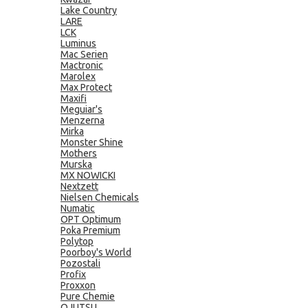
Lake Country
LARE
LCK
Luminus
Mac Serien
Mactronic
Marolex
Max Protect
Maxifi
Meguiar's
Menzerna
Mirka
Monster Shine
Mothers
Murska
MX NOWICKI
Nextzett
Nielsen Chemicals
Numatic
OPT Optimum
Poka Premium
Polytop
Poorboy's World
Pozostali
Profix
Proxxon
Pure Chemie
QJUTSU