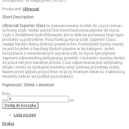
Dostępność:
W magazynie ( 36 szt )
Producent:
Ultracoat
Short Description
Ultracoat Superior Glass
to zaawansowany środek do czyszczenia i
ochrony szyb. Widać wśród firm trend tworzenia płynów do mycia
szyb z dodatkiem hydrofobowym, ale to dobrze ponieważ tego typu
produkty są potrzebne. Poza funkcją mycia szyb, Superior Glass
nadaje bardzo dobrą śliskość powierzchni. Powiedzieli byśmy nawet,
że jest to jeden z bardziej śliskich płynów w tej kategorii. Jeżeli
korzystacie z niewidzialnych wycieraczek, to mycie tym płynem
zapewni odpowiednią pielęgnację powłoki. I na koniec musimy dodać,
że praca nim jest banalnie prosta. Czas odparowania jest optymalny,
dzięki czemu na spokojnie możemy umyć połowę przedniej szyby.
Nawet jeżeli gdzieś przyschnie, to przy finalnym dotarciu z łatwością
możemy zebrać wszystkie pozostałości.
Pojemność: 500ml + atomizer
Ilość:
Dodaj do koszyka
Lista życzeń
Drukuj