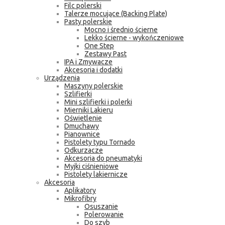
Filc polerski
Talerze mocujące (Backing Plate)
Pasty polerskie
Mocno i średnio ścierne
Lekko ścierne - wykończeniowe
One Step
Zestawy Past
IPA i Zmywacze
Akcesoria i dodatki
Urządzenia
Maszyny polerskie
Szlifierki
Mini szlifierki i polerki
Mierniki Lakieru
Oświetlenie
Dmuchawy
Pianownice
Pistolety typu Tornado
Odkurzacze
Akcesoria do pneumatyki
Myjki ciśnieniowe
Pistolety lakiernicze
Akcesoria
Aplikatory
Mikrofibry
Osuszanie
Polerowanie
Do szyb