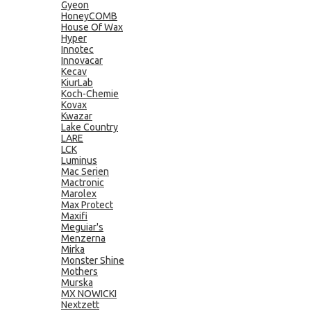
Gyeon
HoneyCOMB
House Of Wax
Hyper
Innotec
Innovacar
Kecav
KiurLab
Koch-Chemie
Kovax
Kwazar
Lake Country
LARE
LCK
Luminus
Mac Serien
Mactronic
Marolex
Max Protect
Maxifi
Meguiar's
Menzerna
Mirka
Monster Shine
Mothers
Murska
MX NOWICKI
Nextzett