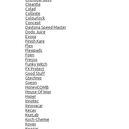
Cleantle
Colad
Collinite
Colourlock
Concept
Daytona Speed Master
Dodo Juice
Evoxa
Finish Kare
Flex
Flexipads
Foen
Fresso
Funky Witch
FX Protect
Good Stuff
Gtechniq
Gyeon
HoneyCOMB
House Of Wax
Hyper
Innotec
Innovacar
Kecav
KiurLab
Koch-Chemie
Kovax
Kwazar