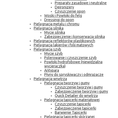
Preparaty zasadowe i neutralne
Deironizery
Czyszczenie opon
Woski i Powłoki do felg
Dressingi do opon
Pielęgnacja metalu i chromu
Pielęgnacja silnika
Mycie silnika
Zabezpieczenie i konserwacja silnika
Pielęgnacja reflektorów plastikowych
Pielęgnacja lakierów i folii matowych
Pielęgnacja szyb
Mycie szyb
Polerowanie i czyszczenie szyb
Powłoki hydrofobowe (niewidzialna
wycieraczka)
Antypara
Płyny do spryskiwaczy i odmrażacze
Pielęgnacja wnętrza
Pielęgnacja tworzyw i gumy
Czyszczenie tworzyw i gumy
Zabezpieczenie tworzyw i gumy
Quick Detailer do wnętrza
Pielęgnacja tapicerki materiałowej
Czyszczenie tapicerki
Zabezpieczenie tapicerki
Barwienie Tapicerki
Pielęgnacja tapicerki skórzanej