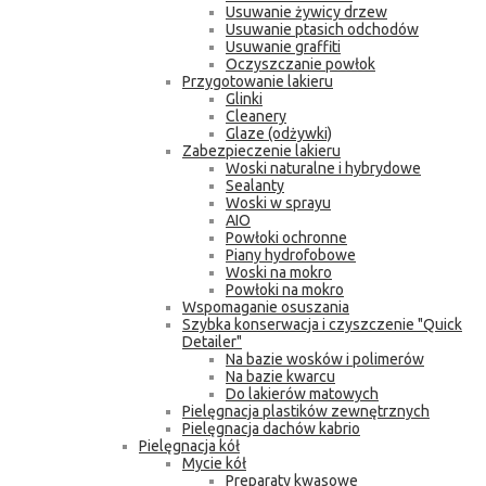
Usuwanie żywicy drzew
Usuwanie ptasich odchodów
Usuwanie graffiti
Oczyszczanie powłok
Przygotowanie lakieru
Glinki
Cleanery
Glaze (odżywki)
Zabezpieczenie lakieru
Woski naturalne i hybrydowe
Sealanty
Woski w sprayu
AIO
Powłoki ochronne
Piany hydrofobowe
Woski na mokro
Powłoki na mokro
Wspomaganie osuszania
Szybka konserwacja i czyszczenie "Quick
Detailer"
Na bazie wosków i polimerów
Na bazie kwarcu
Do lakierów matowych
Pielęgnacja plastików zewnętrznych
Pielęgnacja dachów kabrio
Pielęgnacja kół
Mycie kół
Preparaty kwasowe