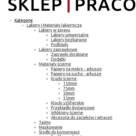
Kategorie
Lakiery i Materiały lakiernicze
Lakiery w sprayu
Lakiery uniwersalne
Lakiery bezbarwne
Podkłady
Lakiery zaprawkowe
Zaprawki dorabiane
Dodatki
Materiały ścierne
Papiery na mokro - arkusze
Papiery na sucho - arkusze
Krążki ścierne
150mm
75mm
50mm
35mm
Klocki szlifierskie
Przekładki dystansowe
Włókniny ścierne
Akcesoria do zacieków i wtrąceń
Taśmy
Maskowanie
Środki do konserwacji