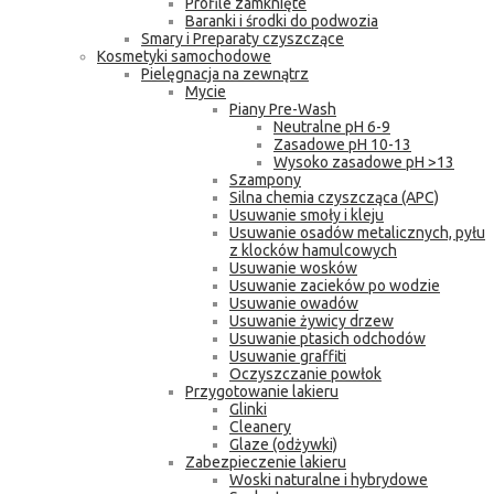
Profile zamknięte
Baranki i środki do podwozia
Smary i Preparaty czyszczące
Kosmetyki samochodowe
Pielęgnacja na zewnątrz
Mycie
Piany Pre-Wash
Neutralne pH 6-9
Zasadowe pH 10-13
Wysoko zasadowe pH >13
Szampony
Silna chemia czyszcząca (APC)
Usuwanie smoły i kleju
Usuwanie osadów metalicznych, pyłu
z klocków hamulcowych
Usuwanie wosków
Usuwanie zacieków po wodzie
Usuwanie owadów
Usuwanie żywicy drzew
Usuwanie ptasich odchodów
Usuwanie graffiti
Oczyszczanie powłok
Przygotowanie lakieru
Glinki
Cleanery
Glaze (odżywki)
Zabezpieczenie lakieru
Woski naturalne i hybrydowe