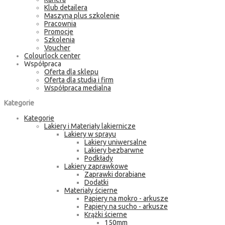
Klub detailera
Maszyna plus szkolenie
Pracownia
Promocje
Szkolenia
Voucher
Colourlock center
Współpraca
Oferta dla sklepu
Oferta dla studia i firm
Współpraca medialna
Kategorie
Kategorie
Lakiery i Materiały lakiernicze
Lakiery w sprayu
Lakiery uniwersalne
Lakiery bezbarwne
Podkłady
Lakiery zaprawkowe
Zaprawki dorabiane
Dodatki
Materiały ścierne
Papiery na mokro - arkusze
Papiery na sucho - arkusze
Krążki ścierne
150mm