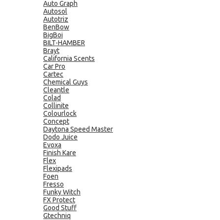
Auto Graph
Autosol
Autotriz
BenBow
BigBoi
BILT-HAMBER
Brayt
California Scents
Car Pro
Cartec
Chemical Guys
Cleantle
Colad
Collinite
Colourlock
Concept
Daytona Speed Master
Dodo Juice
Evoxa
Finish Kare
Flex
Flexipads
Foen
Fresso
Funky Witch
FX Protect
Good Stuff
Gtechniq