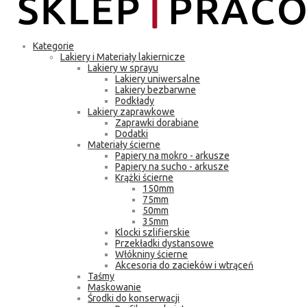
Kategorie
Lakiery i Materiały lakiernicze
Lakiery w sprayu
Lakiery uniwersalne
Lakiery bezbarwne
Podkłady
Lakiery zaprawkowe
Zaprawki dorabiane
Dodatki
Materiały ścierne
Papiery na mokro - arkusze
Papiery na sucho - arkusze
Krążki ścierne
150mm
75mm
50mm
35mm
Klocki szlifierskie
Przekładki dystansowe
Włókniny ścierne
Akcesoria do zacieków i wtrąceń
Taśmy
Maskowanie
Środki do konserwacji