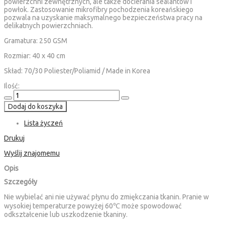
powierzchni zewnętrznych, ale także docierania sealantów i
powłok.
Zastosowanie mikrofibry pochodzenia koreańskiego
pozwala na uzyskanie maksymalnego bezpieczeństwa pracy na
delikatnych powierzchniach.
Gramatura: 250 GSM
Rozmiar: 40 x 40 cm
Skład: 70/30 Poliester/Poliamid / Made in Korea
Ilość:
Dodaj do koszyka
Lista życzeń
Drukuj
Wyślij znajomemu
Opis
Szczegóły
Nie wybielać ani nie używać płynu do zmiękczania tkanin. Pranie w
wysokiej temperaturze powyżej 60℃ może spowodować
odkształcenie lub uszkodzenie tkaniny.