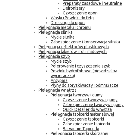
Preparaty zasadowe i neutralne
Deironizery
Czyszczenie opon
Woski i Powłoki do felg
Dressingi do opon
Pielęgnacja metalu i chromu
Pielęgnacja silnika
Mycie silnika
Zabezpieczenie i konserwacja silnika
Pielęgnacja reflektorów plastikowych
Pielęgnacja lakierów i folii matowych
Pielęgnacja szyb
Mycie szyb
Polerowanie i czyszczenie szyb
Powłoki hydrofobowe (niewidzialna
wycieraczka)
Antypara
Płyny do spryskiwaczy i odmrażacze
Pielęgnacja wnętrza
Pielęgnacja tworzyw i gumy
Czyszczenie tworzyw i gumy
Zabezpieczenie tworzyw i gumy
Quick Detailer do wnętrza
Pielęgnacja tapicerki materiałowej
Czyszczenie tapicerki
Zabezpieczenie tapicerki
Barwienie Tapicerki
Pielęgnacja tapicerki skórzanej