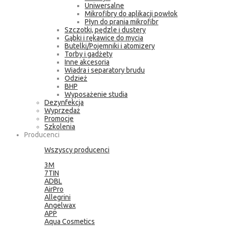
Uniwersalne
Mikrofibry do aplikacji powłok
Płyn do prania mikrofibr
Szczotki, pędzle i dustery
Gąbki i rękawice do mycia
Butelki/Pojemniki i atomizery
Torby i gadżety
Inne akcesoria
Wiadra i separatory brudu
Odzież
BHP
Wyposażenie studia
Dezynfekcja
Wyprzedaż
Promocje
Szkolenia
Producenci
Wszyscy producenci
3M
7TIN
ADBL
AirPro
Allegrini
Angelwax
APP
Aqua Cosmetics