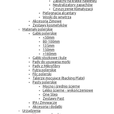
Zapachy na kratkę nawiewu
Neutralizatory zapachów
Czyszczenie Klimatyzacji
Pielęgnacja alcantary
Woski do wnętrza
Akcesoria Zimowe
Zestawy kosmetyków
Materiały polerskie
Gąbki polerskie
<50mm
80-100mm
135mm
150mm
>160mm
Gąbki stożkowe i kule
Pady do usuwania morki
Pady z Mikrofibry
Futra polerskie
Filc polerski
Talerze mocujące (Backing Plate)
Pasty polerskie
Mocno i średnio ścierne
Lekko ścierne - wykończeniowe
One Step
Zestawy Past
IPA i Zmywacze
Akcesoria i dodatki
Urządzenia