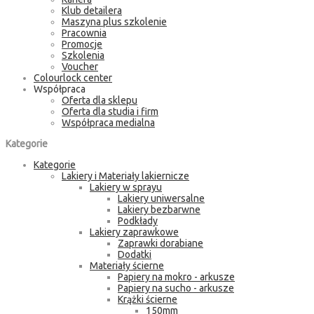
Klub detailera
Maszyna plus szkolenie
Pracownia
Promocje
Szkolenia
Voucher
Colourlock center
Współpraca
Oferta dla sklepu
Oferta dla studia i firm
Współpraca medialna
Kategorie
Kategorie
Lakiery i Materiały lakiernicze
Lakiery w sprayu
Lakiery uniwersalne
Lakiery bezbarwne
Podkłady
Lakiery zaprawkowe
Zaprawki dorabiane
Dodatki
Materiały ścierne
Papiery na mokro - arkusze
Papiery na sucho - arkusze
Krążki ścierne
150mm