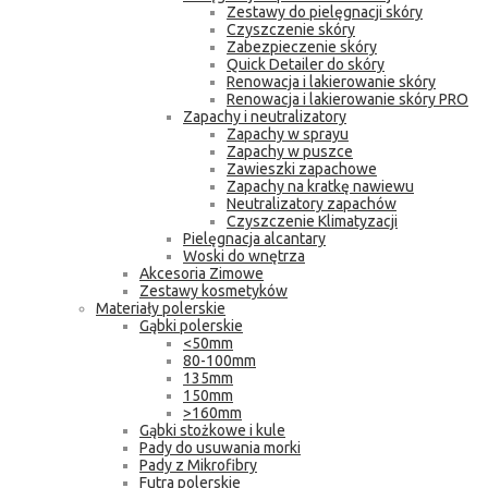
Zestawy do pielęgnacji skóry
Czyszczenie skóry
Zabezpieczenie skóry
Quick Detailer do skóry
Renowacja i lakierowanie skóry
Renowacja i lakierowanie skóry PRO
Zapachy i neutralizatory
Zapachy w sprayu
Zapachy w puszce
Zawieszki zapachowe
Zapachy na kratkę nawiewu
Neutralizatory zapachów
Czyszczenie Klimatyzacji
Pielęgnacja alcantary
Woski do wnętrza
Akcesoria Zimowe
Zestawy kosmetyków
Materiały polerskie
Gąbki polerskie
<50mm
80-100mm
135mm
150mm
>160mm
Gąbki stożkowe i kule
Pady do usuwania morki
Pady z Mikrofibry
Futra polerskie