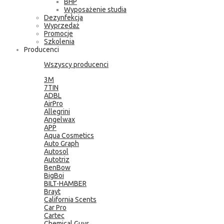
BHP
Wyposażenie studia
Dezynfekcja
Wyprzedaż
Promocje
Szkolenia
Producenci
Wszyscy producenci
3M
7TIN
ADBL
AirPro
Allegrini
Angelwax
APP
Aqua Cosmetics
Auto Graph
Autosol
Autotriz
BenBow
BigBoi
BILT-HAMBER
Brayt
California Scents
Car Pro
Cartec
Chemical Guys