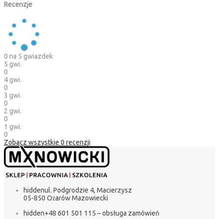
Recenzje
0
na 5 gwiazdek
5 gwi.
0
4 gwi.
0
3 gwi.
0
2 gwi.
0
1 gwi.
0
Zobacz wszystkie
0
recenzji
hidden
ul. Podgrodzie 4, Macierzysz
05-850 Ożarów Mazowiecki
hidden
+48 601 501 115 – obsługa zamówień