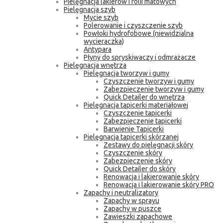
Pielęgnacja lakierów i folii matowych
Pielęgnacja szyb
Mycie szyb
Polerowanie i czyszczenie szyb
Powłoki hydrofobowe (niewidzialna
wycieraczka)
Antypara
Płyny do spryskiwaczy i odmrażacze
Pielęgnacja wnętrza
Pielęgnacja tworzyw i gumy
Czyszczenie tworzyw i gumy
Zabezpieczenie tworzyw i gumy
Quick Detailer do wnętrza
Pielęgnacja tapicerki materiałowej
Czyszczenie tapicerki
Zabezpieczenie tapicerki
Barwienie Tapicerki
Pielęgnacja tapicerki skórzanej
Zestawy do pielęgnacji skóry
Czyszczenie skóry
Zabezpieczenie skóry
Quick Detailer do skóry
Renowacja i lakierowanie skóry
Renowacja i lakierowanie skóry PRO
Zapachy i neutralizatory
Zapachy w sprayu
Zapachy w puszce
Zawieszki zapachowe