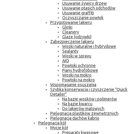
Usuwanie żywicy drzew
Usuwanie ptasich odchodów
Usuwanie graffiti
Oczyszczanie powłok
Przygotowanie lakieru
Glinki
Cleanery
Glaze (odżywki)
Zabezpieczenie lakieru
Woski naturalne i hybrydowe
Sealanty
Woski w sprayu
AIO
Powłoki ochronne
Piany hydrofobowe
Woski na mokro
Powłoki na mokro
Wspomaganie osuszania
Szybka konserwacja i czyszczenie "Quick
Detailer"
Na bazie wosków i polimerów
Na bazie kwarcu
Do lakierów matowych
Pielęgnacja plastików zewnętrznych
Pielęgnacja dachów kabrio
Pielęgnacja kół
Mycie kół
Preparaty kwasowe