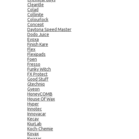
Cleantle
Colad
Collinite
Colourlock
Concept
Daytona Speed Master
Dodo Juice
Evoxa
Finish Kare
Flex
Flexipads
Foen
Fresso
Funky Witch
FX Protect
Good Stuff
Gtechniq
Gyeon
HoneyCOMB
House Of Wax
Hyper
Innotec
Innovacar
Kecav
KiurLab
Koch-Chemie
Kovax
Kwazar