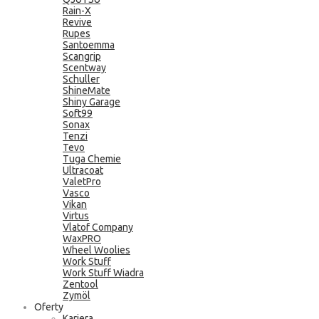
Rain-X
Revive
Rupes
Santoemma
Scangrip
Scentway
Schuller
ShineMate
Shiny Garage
Soft99
Sonax
Tenzi
Tevo
Tuga Chemie
Ultracoat
ValetPro
Vasco
Vikan
Virtus
Vlatof Company
WaxPRO
Wheel Woolies
Work Stuff
Work Stuff Wiadra
Zentool
Zymöl
Oferty
Kariera