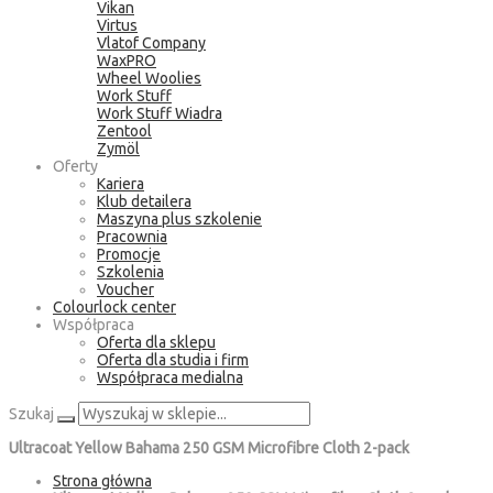
Vikan
Virtus
Vlatof Company
WaxPRO
Wheel Woolies
Work Stuff
Work Stuff Wiadra
Zentool
Zymöl
Oferty
Kariera
Klub detailera
Maszyna plus szkolenie
Pracownia
Promocje
Szkolenia
Voucher
Colourlock center
Współpraca
Oferta dla sklepu
Oferta dla studia i firm
Współpraca medialna
Szukaj
Ultracoat Yellow Bahama 250 GSM Microfibre Cloth 2-pack
Strona główna