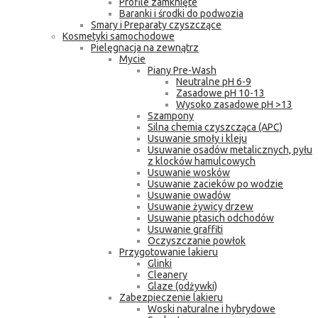
Profile zamknięte
Baranki i środki do podwozia
Smary i Preparaty czyszczące
Kosmetyki samochodowe
Pielęgnacja na zewnątrz
Mycie
Piany Pre-Wash
Neutralne pH 6-9
Zasadowe pH 10-13
Wysoko zasadowe pH >13
Szampony
Silna chemia czyszcząca (APC)
Usuwanie smoły i kleju
Usuwanie osadów metalicznych, pyłu
z klocków hamulcowych
Usuwanie wosków
Usuwanie zacieków po wodzie
Usuwanie owadów
Usuwanie żywicy drzew
Usuwanie ptasich odchodów
Usuwanie graffiti
Oczyszczanie powłok
Przygotowanie lakieru
Glinki
Cleanery
Glaze (odżywki)
Zabezpieczenie lakieru
Woski naturalne i hybrydowe