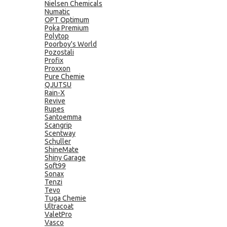
Nielsen Chemicals
Numatic
OPT Optimum
Poka Premium
Polytop
Poorboy's World
Pozostali
Profix
Proxxon
Pure Chemie
QJUTSU
Rain-X
Revive
Rupes
Santoemma
Scangrip
Scentway
Schuller
ShineMate
Shiny Garage
Soft99
Sonax
Tenzi
Tevo
Tuga Chemie
Ultracoat
ValetPro
Vasco