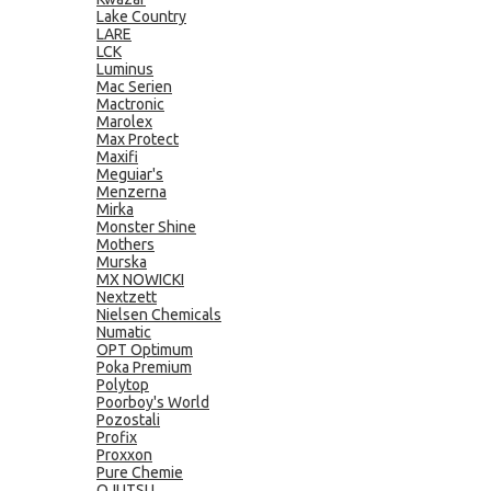
Lake Country
LARE
LCK
Luminus
Mac Serien
Mactronic
Marolex
Max Protect
Maxifi
Meguiar's
Menzerna
Mirka
Monster Shine
Mothers
Murska
MX NOWICKI
Nextzett
Nielsen Chemicals
Numatic
OPT Optimum
Poka Premium
Polytop
Poorboy's World
Pozostali
Profix
Proxxon
Pure Chemie
QJUTSU