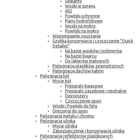
Sealanty
Woski w sprayu
AIO
Powłoki ochronne
Piany hydrofobowe
Woski na mokro
Powłoki na mokro
Wspomaganie osuszania
Szybka konserwacja i czyszczenie "Quick
Detailer"
Na bazie wosków i polimerów
Na bazie kwarcu
Do lakierów matowych
Pielęgnacja plastików zewnętrznych
Pielęgnacja dachów kabrio
Pielęgnacja kół
Mycie kół
Preparaty kwasowe
Preparaty zasadowe i neutralne
Deironizery
Czyszczenie opon
Woski i Powłoki do felg
Dressingi do opon
Pielęgnacja metalu i chromu
Pielęgnacja silnika
Mycie silnika
Zabezpieczenie i konserwacja silnika
Pielęgnacja reflektorów plastikowych