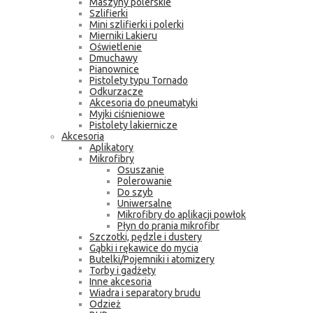
Maszyny polerskie
Szlifierki
Mini szlifierki i polerki
Mierniki Lakieru
Oświetlenie
Dmuchawy
Pianownice
Pistolety typu Tornado
Odkurzacze
Akcesoria do pneumatyki
Myjki ciśnieniowe
Pistolety lakiernicze
Akcesoria
Aplikatory
Mikrofibry
Osuszanie
Polerowanie
Do szyb
Uniwersalne
Mikrofibry do aplikacji powłok
Płyn do prania mikrofibr
Szczotki, pędzle i dustery
Gąbki i rękawice do mycia
Butelki/Pojemniki i atomizery
Torby i gadżety
Inne akcesoria
Wiadra i separatory brudu
Odzież