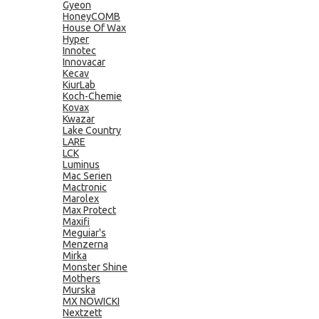
Gyeon
HoneyCOMB
House Of Wax
Hyper
Innotec
Innovacar
Kecav
KiurLab
Koch-Chemie
Kovax
Kwazar
Lake Country
LARE
LCK
Luminus
Mac Serien
Mactronic
Marolex
Max Protect
Maxifi
Meguiar's
Menzerna
Mirka
Monster Shine
Mothers
Murska
MX NOWICKI
Nextzett