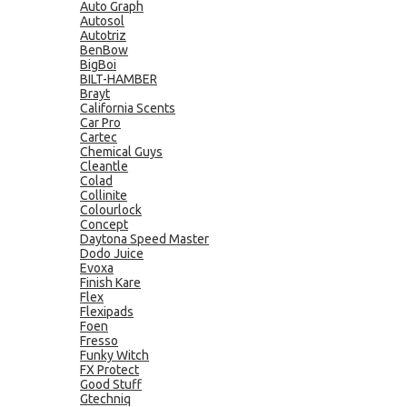
Auto Graph
Autosol
Autotriz
BenBow
BigBoi
BILT-HAMBER
Brayt
California Scents
Car Pro
Cartec
Chemical Guys
Cleantle
Colad
Collinite
Colourlock
Concept
Daytona Speed Master
Dodo Juice
Evoxa
Finish Kare
Flex
Flexipads
Foen
Fresso
Funky Witch
FX Protect
Good Stuff
Gtechniq