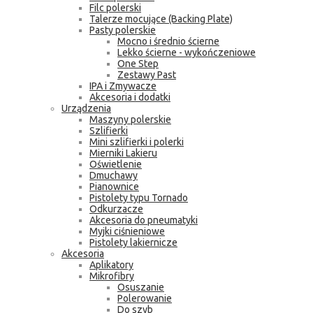
Filc polerski
Talerze mocujące (Backing Plate)
Pasty polerskie
Mocno i średnio ścierne
Lekko ścierne - wykończeniowe
One Step
Zestawy Past
IPA i Zmywacze
Akcesoria i dodatki
Urządzenia
Maszyny polerskie
Szlifierki
Mini szlifierki i polerki
Mierniki Lakieru
Oświetlenie
Dmuchawy
Pianownice
Pistolety typu Tornado
Odkurzacze
Akcesoria do pneumatyki
Myjki ciśnieniowe
Pistolety lakiernicze
Akcesoria
Aplikatory
Mikrofibry
Osuszanie
Polerowanie
Do szyb