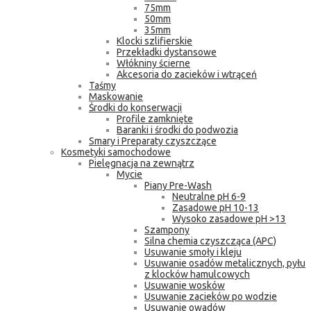
75mm
50mm
35mm
Klocki szlifierskie
Przekładki dystansowe
Włókniny ścierne
Akcesoria do zacieków i wtrąceń
Taśmy
Maskowanie
Środki do konserwacji
Profile zamknięte
Baranki i środki do podwozia
Smary i Preparaty czyszczące
Kosmetyki samochodowe
Pielęgnacja na zewnątrz
Mycie
Piany Pre-Wash
Neutralne pH 6-9
Zasadowe pH 10-13
Wysoko zasadowe pH >13
Szampony
Silna chemia czyszcząca (APC)
Usuwanie smoły i kleju
Usuwanie osadów metalicznych, pyłu
z klocków hamulcowych
Usuwanie wosków
Usuwanie zacieków po wodzie
Usuwanie owadów