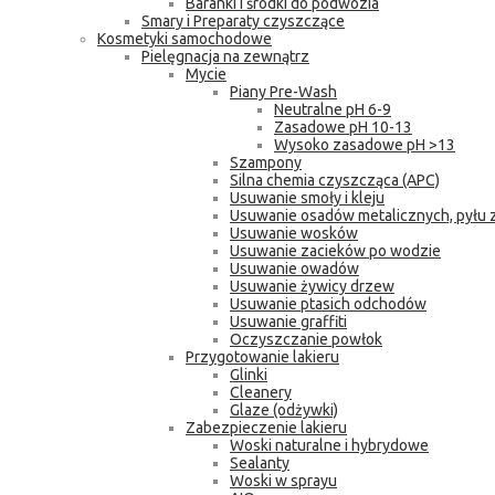
Baranki i środki do podwozia
Smary i Preparaty czyszczące
Kosmetyki samochodowe
Pielęgnacja na zewnątrz
Mycie
Piany Pre-Wash
Neutralne pH 6-9
Zasadowe pH 10-13
Wysoko zasadowe pH >13
Szampony
Silna chemia czyszcząca (APC)
Usuwanie smoły i kleju
Usuwanie osadów metalicznych, pyłu
Usuwanie wosków
Usuwanie zacieków po wodzie
Usuwanie owadów
Usuwanie żywicy drzew
Usuwanie ptasich odchodów
Usuwanie graffiti
Oczyszczanie powłok
Przygotowanie lakieru
Glinki
Cleanery
Glaze (odżywki)
Zabezpieczenie lakieru
Woski naturalne i hybrydowe
Sealanty
Woski w sprayu