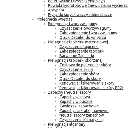
Polerowanie i czyszczenie szyb
Powłoki hydrofobowe (niewidzialna wycierac
Antypara
Płyny do spryskiwaczy i odmrażacze
Pielęgnacja wnętrza
Pielęgnacja tworzyw i gumy
Czyszczenie tworzyw i gumy
Zabezpieczenie tworzyw i gumy
Quick Detailer do wnętrza
Pielęgnacja tapicerki materiałowej
Czyszczenie tapicerki
Zabezpieczenie tapicerki
Barwienie Tapicerki
Pielęgnacja tapicerki skórzanej
Zestawy do pielęgnacji skóry
Czyszczenie skóry
Zabezpieczenie skóry
Quick Detailer do skóry
Renowacja i lakierowanie skóry
Renowacja i lakierowanie skóry PRO
Zapachy i neutralizatory
Zapachy w sprayu
Zapachy w puszce
Zawieszki zapachowe
Zapachy na kratkę nawiewu
Neutralizatory zapachów
Czyszczenie Klimatyzacji
Pielęgnacja alcantary