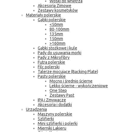
Woski do wnętrza
Akcesoria Zimowe
Zestawy kosmetyków
Materiały polerskie
Gąbki polerskie
<50mm
80-100mm
135mm
150mm
>160mm
Gąbki stożkowe i kule
Pady do usuwania morki
Pady z Mikrofibry
Futra polerskie
Filc polerski
Talerze mocujące (Backing Plate)
Pasty polerskie
Mocno i średnio ścierne
Lekko ścierne - wykończeniowe
One Step
Zestawy Past
IPA i Zmywacze
Akcesoria i dodatki
Urządzenia
Maszyny polerskie
Szlifierki
Mini szlifierki i polerki
Mierniki Lakieru