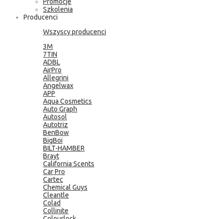
Promocje
Szkolenia
Producenci
Wszyscy producenci
3M
7TIN
ADBL
AirPro
Allegrini
Angelwax
APP
Aqua Cosmetics
Auto Graph
Autosol
Autotriz
BenBow
BigBoi
BILT-HAMBER
Brayt
California Scents
Car Pro
Cartec
Chemical Guys
Cleantle
Colad
Collinite
Colourlock