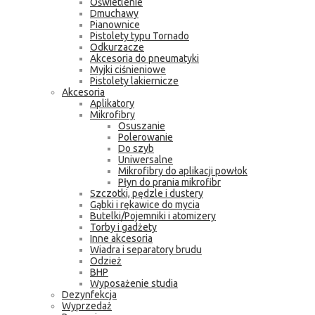
Oświetlenie
Dmuchawy
Pianownice
Pistolety typu Tornado
Odkurzacze
Akcesoria do pneumatyki
Myjki ciśnieniowe
Pistolety lakiernicze
Akcesoria
Aplikatory
Mikrofibry
Osuszanie
Polerowanie
Do szyb
Uniwersalne
Mikrofibry do aplikacji powłok
Płyn do prania mikrofibr
Szczotki, pędzle i dustery
Gąbki i rękawice do mycia
Butelki/Pojemniki i atomizery
Torby i gadżety
Inne akcesoria
Wiadra i separatory brudu
Odzież
BHP
Wyposażenie studia
Dezynfekcja
Wyprzedaż