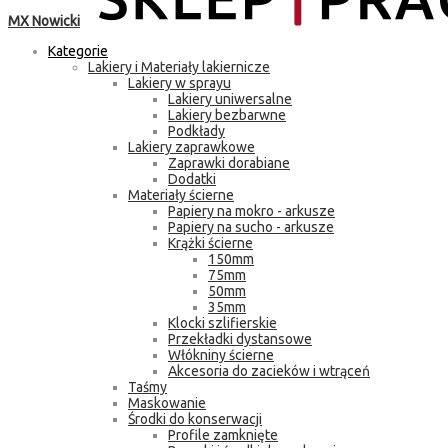
MX Nowicki
Kategorie
Lakiery i Materiały lakiernicze
Lakiery w sprayu
Lakiery uniwersalne
Lakiery bezbarwne
Podkłady
Lakiery zaprawkowe
Zaprawki dorabiane
Dodatki
Materiały ścierne
Papiery na mokro - arkusze
Papiery na sucho - arkusze
Krążki ścierne
150mm
75mm
50mm
35mm
Klocki szlifierskie
Przekładki dystansowe
Włókniny ścierne
Akcesoria do zacieków i wtrąceń
Taśmy
Maskowanie
Środki do konserwacji
Profile zamknięte