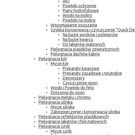
AIO
Powłoki ochronne
Piany hydrofobowe
Woski na mokro
Powłoki na mokro
Wspomaganie osuszania
Szybka konserwacja i czyszczenie "Quick Det
Na bazie wosków i polimerów
Na bazie kwarcu
Do lakierów matowych
Pielęgnacja plastików zewnętrznych
Pielęgnacja dachów kabrio
Pielęgnacja kół
Mycie kół
Preparaty kwasowe
Preparaty zasadowe i neutralne
Deironizery
Czyszczenie opon
Woski i Powłoki do felg
Dressingi do opon
Pielęgnacja metalu i chromu
Pielęgnacja silnika
Mycie silnika
Zabezpieczenie i konserwacja silnika
Pielęgnacja reflektorów plastikowych
Pielęgnacja lakierów i folii matowych
Pielęgnacja szyb
Mycie szyb