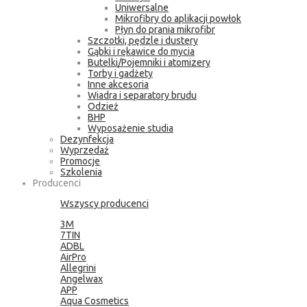
Uniwersalne
Mikrofibry do aplikacji powłok
Płyn do prania mikrofibr
Szczotki, pędzle i dustery
Gąbki i rękawice do mycia
Butelki/Pojemniki i atomizery
Torby i gadżety
Inne akcesoria
Wiadra i separatory brudu
Odzież
BHP
Wyposażenie studia
Dezynfekcja
Wyprzedaż
Promocje
Szkolenia
Producenci
Wszyscy producenci
3M
7TIN
ADBL
AirPro
Allegrini
Angelwax
APP
Aqua Cosmetics