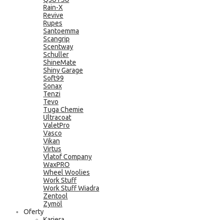
Rain-X
Revive
Rupes
Santoemma
Scangrip
Scentway
Schuller
ShineMate
Shiny Garage
Soft99
Sonax
Tenzi
Tevo
Tuga Chemie
Ultracoat
ValetPro
Vasco
Vikan
Virtus
Vlatof Company
WaxPRO
Wheel Woolies
Work Stuff
Work Stuff Wiadra
Zentool
Zymöl
Oferty
Kariera