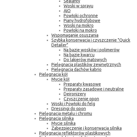
Sealanty
Woski w sprayu
AIO
Powłoki ochronne
Piany hydrofobowe
Woski na mokro
Powłoki na mokro
Wspomaganie osuszania
Szybka konserwacja i czyszczenie "Quick
Detailer"
Na bazie wosków i polimerów
Na bazie kwarcu
Do lakierów matowych
Pielęgnacja plastików zewnętrznych
Pielęgnacja dachów kabrio
Pielęgnacja kół
Mycie kół
Preparaty kwasowe
Preparaty zasadowe i neutralne
Deironizery
Czyszczenie opon
Woski i Powłoki do felg
Dressingi do opon
Pielęgnacja metalu i chromu
Pielęgnacja silnika
Mycie silnika
Zabezpieczenie i konserwacja silnika
Pielęgnacja reflektorów plastikowych