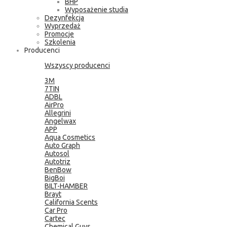
BHP
Wyposażenie studia
Dezynfekcja
Wyprzedaż
Promocje
Szkolenia
Producenci
Wszyscy producenci
3M
7TIN
ADBL
AirPro
Allegrini
Angelwax
APP
Aqua Cosmetics
Auto Graph
Autosol
Autotriz
BenBow
BigBoi
BILT-HAMBER
Brayt
California Scents
Car Pro
Cartec
Chemical Guys