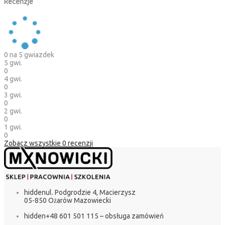
Recenzje
0
na 5 gwiazdek
5 gwi.
0
4 gwi.
0
3 gwi.
0
2 gwi.
0
1 gwi.
0
Zobacz wszystkie
0
recenzji
hidden
ul. Podgrodzie 4, Macierzysz
05-850 Ożarów Mazowiecki
hidden
+48 601 501 115 – obsługa zamówień