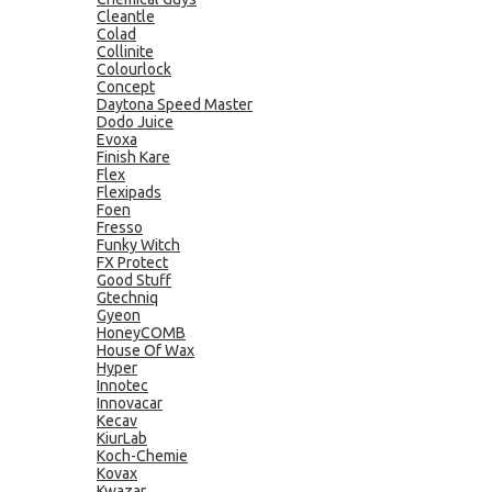
Cleantle
Colad
Collinite
Colourlock
Concept
Daytona Speed Master
Dodo Juice
Evoxa
Finish Kare
Flex
Flexipads
Foen
Fresso
Funky Witch
FX Protect
Good Stuff
Gtechniq
Gyeon
HoneyCOMB
House Of Wax
Hyper
Innotec
Innovacar
Kecav
KiurLab
Koch-Chemie
Kovax
Kwazar