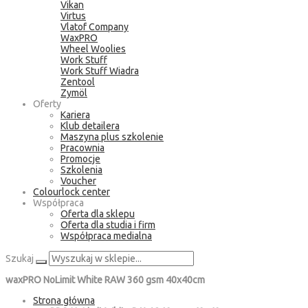
Vikan
Virtus
Vlatof Company
WaxPRO
Wheel Woolies
Work Stuff
Work Stuff Wiadra
Zentool
Zymöl
Oferty
Kariera
Klub detailera
Maszyna plus szkolenie
Pracownia
Promocje
Szkolenia
Voucher
Colourlock center
Współpraca
Oferta dla sklepu
Oferta dla studia i firm
Współpraca medialna
Szukaj
waxPRO NoLimit White RAW 360 gsm 40x40cm
Strona główna