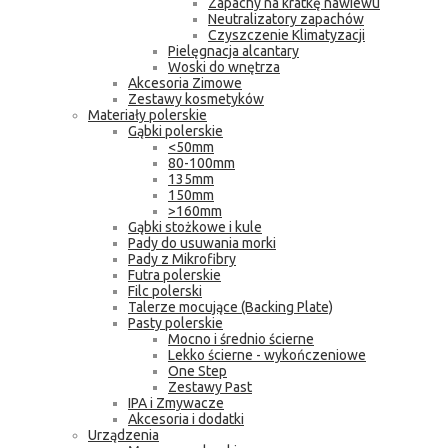
Zapachy na kratkę nawiewu
Neutralizatory zapachów
Czyszczenie Klimatyzacji
Pielęgnacja alcantary
Woski do wnętrza
Akcesoria Zimowe
Zestawy kosmetyków
Materiały polerskie
Gąbki polerskie
<50mm
80-100mm
135mm
150mm
>160mm
Gąbki stożkowe i kule
Pady do usuwania morki
Pady z Mikrofibry
Futra polerskie
Filc polerski
Talerze mocujące (Backing Plate)
Pasty polerskie
Mocno i średnio ścierne
Lekko ścierne - wykończeniowe
One Step
Zestawy Past
IPA i Zmywacze
Akcesoria i dodatki
Urządzenia