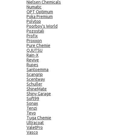
Nielsen Chemicals
Numatic
OPT Optimum
Poka Premium
Polytop
Poorboy's World
Pozostali
Profix
Proxxon
Pure Chemie
QJUTSU
Rain-X
Revive
Rupes
Santoemma
Scangrip
Scentway
Schuller
ShineMate
Shiny Garage
Soft99
Sonax
Tenzi
Tevo
Tuga Chemie
Ultracoat
ValetPro
Vasco