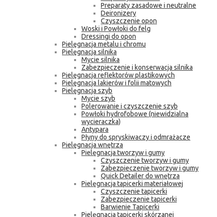
Preparaty zasadowe i neutralne
Deironizery
Czyszczenie opon
Woski i Powłoki do felg
Dressingi do opon
Pielęgnacja metalu i chromu
Pielęgnacja silnika
Mycie silnika
Zabezpieczenie i konserwacja silnika
Pielęgnacja reflektorów plastikowych
Pielęgnacja lakierów i folii matowych
Pielęgnacja szyb
Mycie szyb
Polerowanie i czyszczenie szyb
Powłoki hydrofobowe (niewidzialna
wycieraczka)
Antypara
Płyny do spryskiwaczy i odmrażacze
Pielęgnacja wnętrza
Pielęgnacja tworzyw i gumy
Czyszczenie tworzyw i gumy
Zabezpieczenie tworzyw i gumy
Quick Detailer do wnętrza
Pielęgnacja tapicerki materiałowej
Czyszczenie tapicerki
Zabezpieczenie tapicerki
Barwienie Tapicerki
Pielęgnacja tapicerki skórzanej