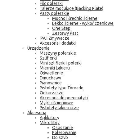
Filc polerski
Talerze mocujące (Backing Plate)
Pasty polerskie
Mocno i średnio ścierne
Lekko ścierne - wykończeniowe
One Step
Zestawy Past
IPA i Zmywacze
Akcesoria i dodatki
Urządzenia
Maszyny polerskie
Szlifierki
Mini szlifierki i polerki
Mierniki Lakieru
Oświetlenie
Dmuchawy
Pianownice
Pistolety typu Tornado
Odkurzacze
Akcesoria do pneumatyki
Myjki ciśnieniowe
Pistolety lakiernicze
Akcesoria
Aplikatory
Mikrofibry
Osuszanie
Polerowanie
Do szyb