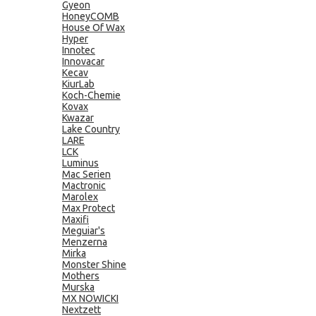
Gyeon
HoneyCOMB
House Of Wax
Hyper
Innotec
Innovacar
Kecav
KiurLab
Koch-Chemie
Kovax
Kwazar
Lake Country
LARE
LCK
Luminus
Mac Serien
Mactronic
Marolex
Max Protect
Maxifi
Meguiar's
Menzerna
Mirka
Monster Shine
Mothers
Murska
MX NOWICKI
Nextzett