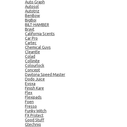
Auto Graph
Autosol
Autotriz
BenBow
BigBoi
BILT-HAMBER
Brayt
California Scents
Car Pro
Cartec
Chemical Guys
Cleantle
Colad
Collinite
Colourlock
Concept
Daytona Speed Master
Dodo Juice
Evoxa
Finish Kare
Flex
Flexipads
Foen
Fresso
Funky Witch
FX Protect
Good Stuff
Gtechniq