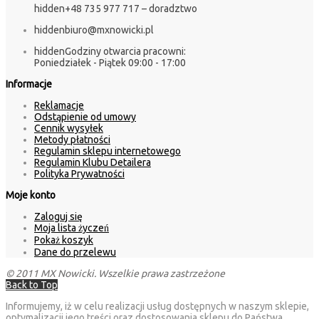
hidden
+48 735 977 717 – doradztwo
hidden
biuro@mxnowicki.pl
hidden
Godziny otwarcia pracowni:
Poniedziałek - Piątek 09:00 - 17:00
Informacje
Reklamacje
Odstąpienie od umowy
Cennik wysyłek
Metody płatności
Regulamin sklepu internetowego
Regulamin Klubu Detailera
Polityka Prywatności
Moje konto
Zaloguj się
Moja lista życzeń
Pokaż koszyk
Dane do przelewu
© 2011 MX Nowicki. Wszelkie prawa zastrzeżone
Back to Top
Informujemy, iż w celu realizacji usług dostępnych w naszym sklepie,
optymalizacji jego treści oraz dostosowania sklepu do Państwa