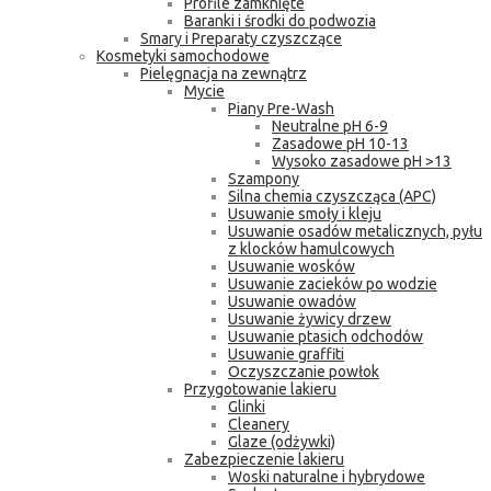
Profile zamknięte
Baranki i środki do podwozia
Smary i Preparaty czyszczące
Kosmetyki samochodowe
Pielęgnacja na zewnątrz
Mycie
Piany Pre-Wash
Neutralne pH 6-9
Zasadowe pH 10-13
Wysoko zasadowe pH >13
Szampony
Silna chemia czyszcząca (APC)
Usuwanie smoły i kleju
Usuwanie osadów metalicznych, pyłu
z klocków hamulcowych
Usuwanie wosków
Usuwanie zacieków po wodzie
Usuwanie owadów
Usuwanie żywicy drzew
Usuwanie ptasich odchodów
Usuwanie graffiti
Oczyszczanie powłok
Przygotowanie lakieru
Glinki
Cleanery
Glaze (odżywki)
Zabezpieczenie lakieru
Woski naturalne i hybrydowe