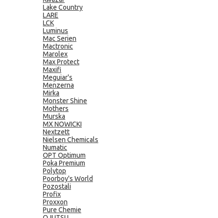
Lake Country
LARE
LCK
Luminus
Mac Serien
Mactronic
Marolex
Max Protect
Maxifi
Meguiar's
Menzerna
Mirka
Monster Shine
Mothers
Murska
MX NOWICKI
Nextzett
Nielsen Chemicals
Numatic
OPT Optimum
Poka Premium
Polytop
Poorboy's World
Pozostali
Profix
Proxxon
Pure Chemie
QJUTSU