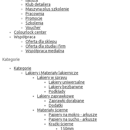
Klub detailera
Maszyna plus szkolenie
Pracownia
Promocje
Szkolenia
Voucher
Colourlock center
Współpraca
Oferta dla sklepu
Oferta dla studia i firm
Współpraca medialna
Kategorie
Kategorie
Lakiery i Materiały lakiernicze
Lakiery w sprayu
Lakiery uniwersalne
Lakiery bezbarwne
Podkłady
Lakiery zaprawkowe
Zaprawki dorabiane
Dodatki
Materiały ścierne
Papiery na mokro - arkusze
Papiery na sucho - arkusze
Krążki ścierne
150mm