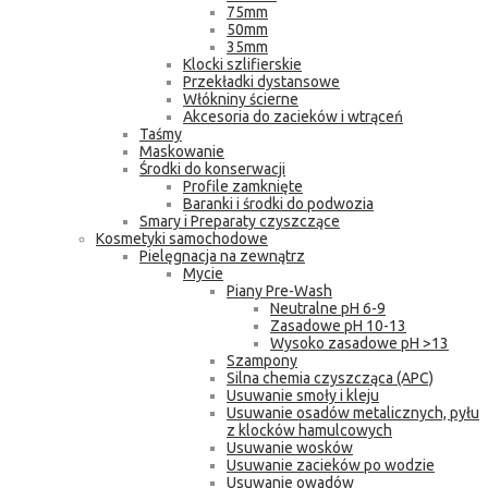
75mm
50mm
35mm
Klocki szlifierskie
Przekładki dystansowe
Włókniny ścierne
Akcesoria do zacieków i wtrąceń
Taśmy
Maskowanie
Środki do konserwacji
Profile zamknięte
Baranki i środki do podwozia
Smary i Preparaty czyszczące
Kosmetyki samochodowe
Pielęgnacja na zewnątrz
Mycie
Piany Pre-Wash
Neutralne pH 6-9
Zasadowe pH 10-13
Wysoko zasadowe pH >13
Szampony
Silna chemia czyszcząca (APC)
Usuwanie smoły i kleju
Usuwanie osadów metalicznych, pyłu
z klocków hamulcowych
Usuwanie wosków
Usuwanie zacieków po wodzie
Usuwanie owadów