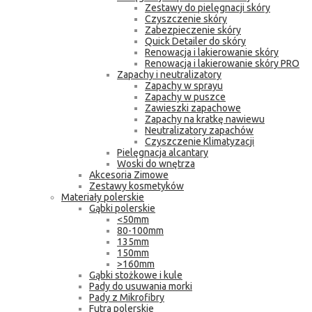
Zestawy do pielęgnacji skóry
Czyszczenie skóry
Zabezpieczenie skóry
Quick Detailer do skóry
Renowacja i lakierowanie skóry
Renowacja i lakierowanie skóry PRO
Zapachy i neutralizatory
Zapachy w sprayu
Zapachy w puszce
Zawieszki zapachowe
Zapachy na kratkę nawiewu
Neutralizatory zapachów
Czyszczenie Klimatyzacji
Pielęgnacja alcantary
Woski do wnętrza
Akcesoria Zimowe
Zestawy kosmetyków
Materiały polerskie
Gąbki polerskie
<50mm
80-100mm
135mm
150mm
>160mm
Gąbki stożkowe i kule
Pady do usuwania morki
Pady z Mikrofibry
Futra polerskie