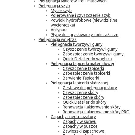
Pielęgnacja lakierów i folii matowych
Pielęgnacja szyb
Mycie szyb
Polerowanie i czyszczenie szyb
Powłoki hydrofobowe (niewidzialna
wycieraczka)
Antypara
Płyny do spryskiwaczy i odmrażacze
Pielęgnacja wnętrza
Pielęgnacja tworzyw i gumy
Czyszczenie tworzyw i gumy
Zabezpieczenie tworzyw i gumy
Quick Detailer do wnętrza
Pielęgnacja tapicerki materiałowej
Czyszczenie tapicerki
Zabezpieczenie tapicerki
Barwienie Tapicerki
Pielęgnacja tapicerki skórzanej
Zestawy do pielęgnacji skóry
Czyszczenie skóry
Zabezpieczenie skóry
Quick Detailer do skóry
Renowacja i lakierowanie skóry
Renowacja i lakierowanie skóry PRO
Zapachy i neutralizatory
Zapachy w sprayu
Zapachy w puszce
Zawieszki zapachowe