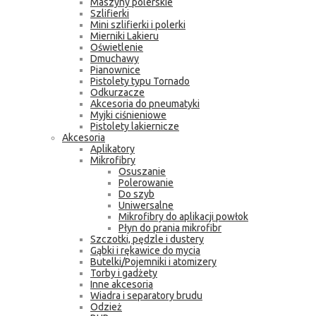
Maszyny polerskie
Szlifierki
Mini szlifierki i polerki
Mierniki Lakieru
Oświetlenie
Dmuchawy
Pianownice
Pistolety typu Tornado
Odkurzacze
Akcesoria do pneumatyki
Myjki ciśnieniowe
Pistolety lakiernicze
Akcesoria
Aplikatory
Mikrofibry
Osuszanie
Polerowanie
Do szyb
Uniwersalne
Mikrofibry do aplikacji powłok
Płyn do prania mikrofibr
Szczotki, pędzle i dustery
Gąbki i rękawice do mycia
Butelki/Pojemniki i atomizery
Torby i gadżety
Inne akcesoria
Wiadra i separatory brudu
Odzież