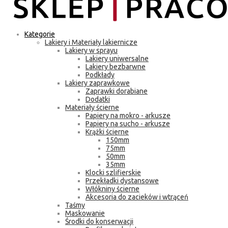
Kategorie
Lakiery i Materiały lakiernicze
Lakiery w sprayu
Lakiery uniwersalne
Lakiery bezbarwne
Podkłady
Lakiery zaprawkowe
Zaprawki dorabiane
Dodatki
Materiały ścierne
Papiery na mokro - arkusze
Papiery na sucho - arkusze
Krążki ścierne
150mm
75mm
50mm
35mm
Klocki szlifierskie
Przekładki dystansowe
Włókniny ścierne
Akcesoria do zacieków i wtrąceń
Taśmy
Maskowanie
Środki do konserwacji