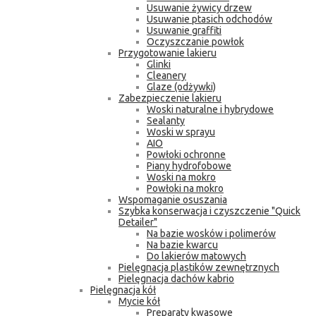
Usuwanie żywicy drzew
Usuwanie ptasich odchodów
Usuwanie graffiti
Oczyszczanie powłok
Przygotowanie lakieru
Glinki
Cleanery
Glaze (odżywki)
Zabezpieczenie lakieru
Woski naturalne i hybrydowe
Sealanty
Woski w sprayu
AIO
Powłoki ochronne
Piany hydrofobowe
Woski na mokro
Powłoki na mokro
Wspomaganie osuszania
Szybka konserwacja i czyszczenie "Quick
Detailer"
Na bazie wosków i polimerów
Na bazie kwarcu
Do lakierów matowych
Pielęgnacja plastików zewnętrznych
Pielęgnacja dachów kabrio
Pielęgnacja kół
Mycie kół
Preparaty kwasowe