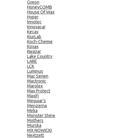
Gyeon
HoneyCOMB
House Of Wax
Hyper
Innotec
Innovacar
Kecav
KiurLab
Koch-Chemie
Kovax
Kwazar
Lake Country
LARE
LCK
Luminus
Mac Serien
Mactronic
Marolex
Max Protect
Maxifi
Meguiar's
Menzerna
Mirka
Monster Shine
Mothers
Murska
MX NOWICKI
Nextzett