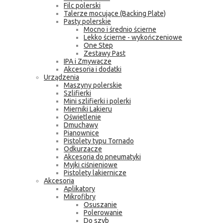
Filc polerski
Talerze mocujące (Backing Plate)
Pasty polerskie
Mocno i średnio ścierne
Lekko ścierne - wykończeniowe
One Step
Zestawy Past
IPA i Zmywacze
Akcesoria i dodatki
Urządzenia
Maszyny polerskie
Szlifierki
Mini szlifierki i polerki
Mierniki Lakieru
Oświetlenie
Dmuchawy
Pianownice
Pistolety typu Tornado
Odkurzacze
Akcesoria do pneumatyki
Myjki ciśnieniowe
Pistolety lakiernicze
Akcesoria
Aplikatory
Mikrofibry
Osuszanie
Polerowanie
Do szyb