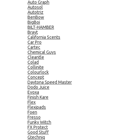
Auto Graph
Autosol
Autotriz
BenBow
BigBoi
BILT-HAMBER
Brayt
California Scents
Car Pro
Cartec
Chemical Guys
Cleantle
Colad
Collinite
Colourlock
Concept
Daytona Speed Master
Dodo Juice
Evoxa
Finish Kare
Flex
Flexipads
Foen
Fresso
Funky Witch
FX Protect
Good Stuff
Gtechniq