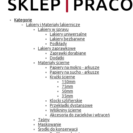
Kategorie
Lakiery i Materiały lakiernicze
Lakiery w sprayu
Lakiery uniwersalne
Lakiery bezbarwne
Podkłady
Lakiery zaprawkowe
Zaprawki dorabiane
Dodatki
Materiały ścierne
Papiery na mokro - arkusze
Papiery na sucho - arkusze
Krążki ścierne
150mm
75mm
50mm
35mm
Klocki szlifierskie
Przekładki dystansowe
Włókniny ścierne
Akcesoria do zacieków i wtrąceń
Taśmy
Maskowanie
Środki do konserwacji