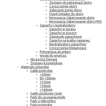
Zestawy do pielęgnacji skóry
Czyszczenie skóry
Zabezpieczenie skóry
Quick Detailer do skóry
Renowacja i lakierowanie skóry
Renowacja i lakierowanie skóry PRO
Zapachy i neutralizatory
Zapachy w sprayu
Zapachy w puszce
Zawieszki zapachowe
Zapachy na kratkę nawiewu
Neutralizatory zapachów
Czyszczenie Klimatyzacji
Pielęgnacja alcantary
Woski do wnętrza
Akcesoria Zimowe
Zestawy kosmetyków
Materiały polerskie
Gąbki polerskie
<50mm
80-100mm
135mm
150mm
>160mm
Gąbki stożkowe i kule
Pady do usuwania morki
Pady z Mikrofibry
Futra polerskie