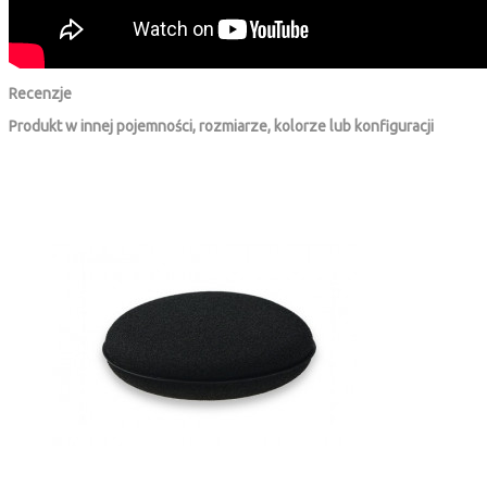
Recenzje
Produkt w innej pojemności, rozmiarze, kolorze lub konfiguracji