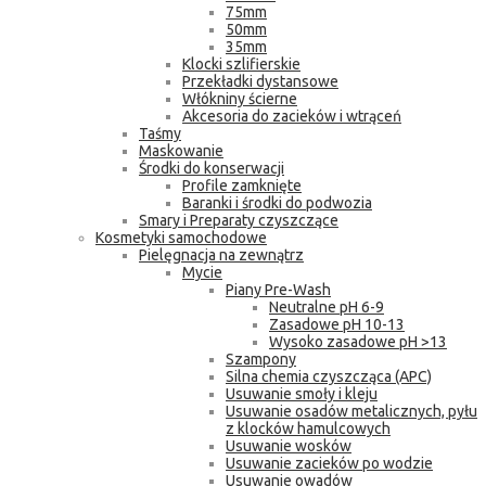
75mm
50mm
35mm
Klocki szlifierskie
Przekładki dystansowe
Włókniny ścierne
Akcesoria do zacieków i wtrąceń
Taśmy
Maskowanie
Środki do konserwacji
Profile zamknięte
Baranki i środki do podwozia
Smary i Preparaty czyszczące
Kosmetyki samochodowe
Pielęgnacja na zewnątrz
Mycie
Piany Pre-Wash
Neutralne pH 6-9
Zasadowe pH 10-13
Wysoko zasadowe pH >13
Szampony
Silna chemia czyszcząca (APC)
Usuwanie smoły i kleju
Usuwanie osadów metalicznych, pyłu
z klocków hamulcowych
Usuwanie wosków
Usuwanie zacieków po wodzie
Usuwanie owadów