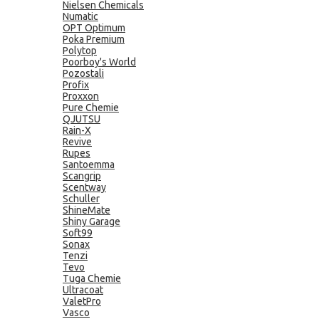
Nielsen Chemicals
Numatic
OPT Optimum
Poka Premium
Polytop
Poorboy's World
Pozostali
Profix
Proxxon
Pure Chemie
QJUTSU
Rain-X
Revive
Rupes
Santoemma
Scangrip
Scentway
Schuller
ShineMate
Shiny Garage
Soft99
Sonax
Tenzi
Tevo
Tuga Chemie
Ultracoat
ValetPro
Vasco