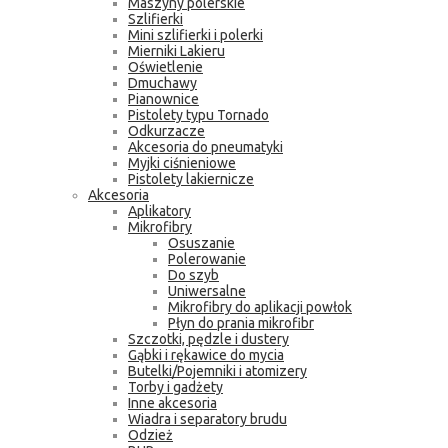
Maszyny polerskie
Szlifierki
Mini szlifierki i polerki
Mierniki Lakieru
Oświetlenie
Dmuchawy
Pianownice
Pistolety typu Tornado
Odkurzacze
Akcesoria do pneumatyki
Myjki ciśnieniowe
Pistolety lakiernicze
Akcesoria
Aplikatory
Mikrofibry
Osuszanie
Polerowanie
Do szyb
Uniwersalne
Mikrofibry do aplikacji powłok
Płyn do prania mikrofibr
Szczotki, pędzle i dustery
Gąbki i rękawice do mycia
Butelki/Pojemniki i atomizery
Torby i gadżety
Inne akcesoria
Wiadra i separatory brudu
Odzież