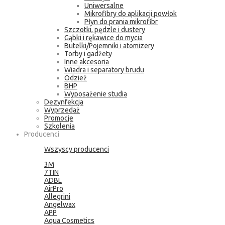
Uniwersalne
Mikrofibry do aplikacji powłok
Płyn do prania mikrofibr
Szczotki, pędzle i dustery
Gąbki i rękawice do mycia
Butelki/Pojemniki i atomizery
Torby i gadżety
Inne akcesoria
Wiadra i separatory brudu
Odzież
BHP
Wyposażenie studia
Dezynfekcja
Wyprzedaż
Promocje
Szkolenia
Producenci
Wszyscy producenci
3M
7TIN
ADBL
AirPro
Allegrini
Angelwax
APP
Aqua Cosmetics