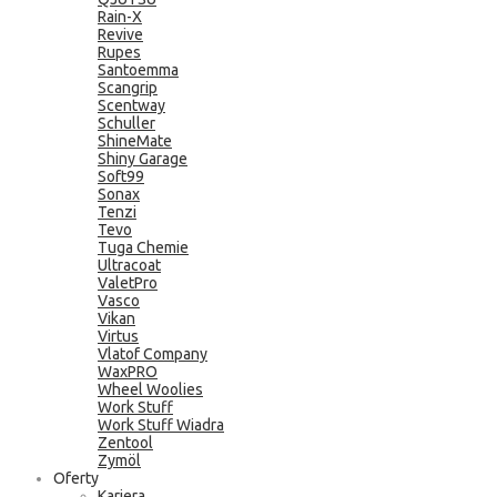
Rain-X
Revive
Rupes
Santoemma
Scangrip
Scentway
Schuller
ShineMate
Shiny Garage
Soft99
Sonax
Tenzi
Tevo
Tuga Chemie
Ultracoat
ValetPro
Vasco
Vikan
Virtus
Vlatof Company
WaxPRO
Wheel Woolies
Work Stuff
Work Stuff Wiadra
Zentool
Zymöl
Oferty
Kariera