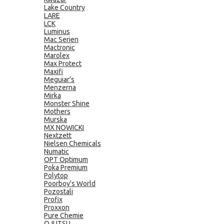
Lake Country
LARE
LCK
Luminus
Mac Serien
Mactronic
Marolex
Max Protect
Maxifi
Meguiar's
Menzerna
Mirka
Monster Shine
Mothers
Murska
MX NOWICKI
Nextzett
Nielsen Chemicals
Numatic
OPT Optimum
Poka Premium
Polytop
Poorboy's World
Pozostali
Profix
Proxxon
Pure Chemie
QJUTSU