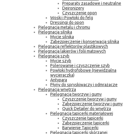
Preparaty zasadowe i neutralne
Deironizery
Czyszczenie opon
Woski i Powłoki do felg
Dressingi do opon
Pielęgnacja metalu i chromu
Pielęgnacja silnika
Mycie silnika
Zabezpieczenie i konserwacja silnika
Pielęgnacja reflektorów plastikowych
Pielęgnacja lakierów i folii matowych
Pielęgnacja szyb
Mycie szyb
Polerowanie i czyszczenie szyb
Powłoki hydrofobowe (niewidzialna
wycieraczka)
Antypara
Płyny do spryskiwaczy i odmrażacze
Pielęgnacja wnętrza
Pielęgnacja tworzyw i gumy
Czyszczenie tworzyw i gumy
Zabezpieczenie tworzyw i gumy
Quick Detailer do wnętrza
Pielęgnacja tapicerki materiałowej
Czyszczenie tapicerki
Zabezpieczenie tapicerki
Barwienie Tapicerki
Pielęgnacja tapicerki skórzanej