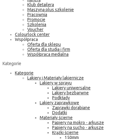
Klub detailera
Maszyna plus szkolenie
Pracownia
Promocje
Szkolenia
Voucher
Colourlock center
Współpraca
Oferta dla sklepu
Oferta dla studia i firm
Współpraca medialna
Kategorie
Kategorie
Lakiery i Materiały lakiernicze
Lakiery w sprayu
Lakiery uniwersalne
Lakiery bezbarwne
Podkłady
Lakiery zaprawkowe
Zaprawki dorabiane
Dodatki
Materiały ścierne
Papiery na mokro - arkusze
Papiery na sucho - arkusze
Krążki ścierne
150mm