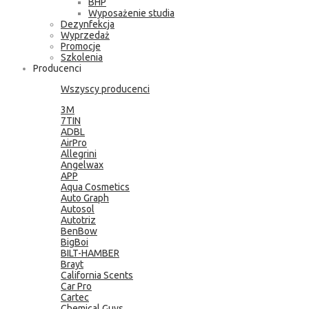
BHP
Wyposażenie studia
Dezynfekcja
Wyprzedaż
Promocje
Szkolenia
Producenci
Wszyscy producenci
3M
7TIN
ADBL
AirPro
Allegrini
Angelwax
APP
Aqua Cosmetics
Auto Graph
Autosol
Autotriz
BenBow
BigBoi
BILT-HAMBER
Brayt
California Scents
Car Pro
Cartec
Chemical Guys