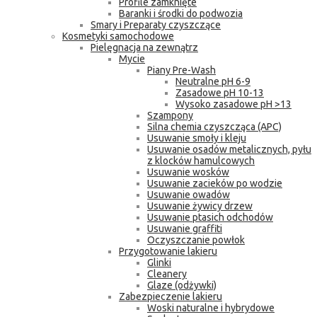
Profile zamknięte
Baranki i środki do podwozia
Smary i Preparaty czyszczące
Kosmetyki samochodowe
Pielęgnacja na zewnątrz
Mycie
Piany Pre-Wash
Neutralne pH 6-9
Zasadowe pH 10-13
Wysoko zasadowe pH >13
Szampony
Silna chemia czyszcząca (APC)
Usuwanie smoły i kleju
Usuwanie osadów metalicznych, pyłu
z klocków hamulcowych
Usuwanie wosków
Usuwanie zacieków po wodzie
Usuwanie owadów
Usuwanie żywicy drzew
Usuwanie ptasich odchodów
Usuwanie graffiti
Oczyszczanie powłok
Przygotowanie lakieru
Glinki
Cleanery
Glaze (odżywki)
Zabezpieczenie lakieru
Woski naturalne i hybrydowe