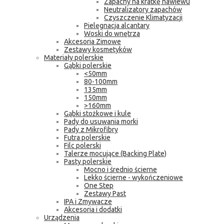
Zapachy na kratkę nawiewu
Neutralizatory zapachów
Czyszczenie Klimatyzacji
Pielęgnacja alcantary
Woski do wnętrza
Akcesoria Zimowe
Zestawy kosmetyków
Materiały polerskie
Gąbki polerskie
<50mm
80-100mm
135mm
150mm
>160mm
Gąbki stożkowe i kule
Pady do usuwania morki
Pady z Mikrofibry
Futra polerskie
Filc polerski
Talerze mocujące (Backing Plate)
Pasty polerskie
Mocno i średnio ścierne
Lekko ścierne - wykończeniowe
One Step
Zestawy Past
IPA i Zmywacze
Akcesoria i dodatki
Urządzenia