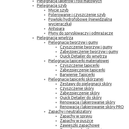
Pielęgnacja lakierów i folii matowych
Pielęgnacja szyb
Mycie szyb
Polerowanie i czyszczenie szyb
Powłoki hydrofobowe (niewidzialna
wycieraczka)
Antypara
Płyny do spryskiwaczy i odmrażacze
Pielęgnacja wnętrza
Pielęgnacja tworzyw i gumy
Czyszczenie tworzyw i gumy
Zabezpieczenie tworzyw i gumy
Quick Detailer do wnętrza
Pielęgnacja tapicerki materiałowej
Czyszczenie tapicerki
Zabezpieczenie tapicerki
Barwienie Tapicerki
Pielęgnacja tapicerki skórzanej
Zestawy do pielęgnacji skóry
Czyszczenie skóry
Zabezpieczenie skóry
Quick Detailer do skóry
Renowacja i lakierowanie skóry
Renowacja i lakierowanie skóry PRO
Zapachy i neutralizatory
Zapachy w sprayu
Zapachy w puszce
Zawieszki zapachowe