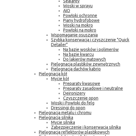
Sealanty
Woski w sprayu
AIO
Powłoki ochronne
Piany hydrofobowe
Woski na mokro
Powłoki na mokro
Wspomaganie osuszania
Szybka konserwacja i czyszczenie "Quick
Detailer"
Na bazie wosków i polimerów
Na bazie kwarcu
Do lakierów matowych
Pielęgnacja plastików zewnętrznych
Pielęgnacja dachów kabrio
Pielęgnacja kół
Mycie kół
Preparaty kwasowe
Preparaty zasadowe i neutralne
Deironizery
Czyszczenie opon
Woski i Powłoki do felg
Dressingi do opon
Pielęgnacja metalu i chromu
Pielęgnacja silnika
Mycie silnika
Zabezpieczenie i konserwacja silnika
Pielęgnacja reflektorów plastikowych