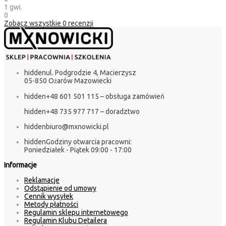
1 gwi.
0
Zobacz wszystkie
0
recenzji
hidden
ul. Podgrodzie 4, Macierzysz
05-850 Ożarów Mazowiecki
hidden
+48 601 501 115 – obsługa zamówień
hidden
+48 735 977 717 – doradztwo
hidden
biuro@mxnowicki.pl
hidden
Godziny otwarcia pracowni:
Poniedziałek - Piątek 09:00 - 17:00
Informacje
Reklamacje
Odstąpienie od umowy
Cennik wysyłek
Metody płatności
Regulamin sklepu internetowego
Regulamin Klubu Detailera