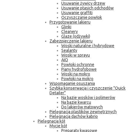
Usuwanie żywicy drzew
Usuwanie ptasich odchodów
Usuwanie graffiti
Oczyszczanie powłok
Przygotowanie lakieru
Glinki
Cleanery
Glaze (odżywki)
Zabezpieczenie lakieru
Woski naturalne i hybrydowe
Sealanty
Woski w sprayu
AIO
Powłoki ochronne
Piany hydrofobowe
Woski na mokro
Powłoki na mokro
Wspomaganie osuszania
Szybka konserwacja i czyszczenie "Quick
Detailer"
Na bazie wosków i polimerów
Na bazie kwarcu
Do lakierów matowych
Pielęgnacja plastików zewnętrznych
Pielęgnacja dachów kabrio
Pielęgnacja kół
Mycie kół
Preparaty kwasowe