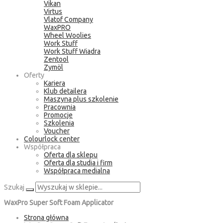
Vikan
Virtus
Vlatof Company
WaxPRO
Wheel Woolies
Work Stuff
Work Stuff Wiadra
Zentool
Zymöl
Oferty
Kariera
Klub detailera
Maszyna plus szkolenie
Pracownia
Promocje
Szkolenia
Voucher
Colourlock center
Współpraca
Oferta dla sklepu
Oferta dla studia i firm
Współpraca medialna
Szukaj
WaxPro Super Soft Foam Applicator
Strona główna