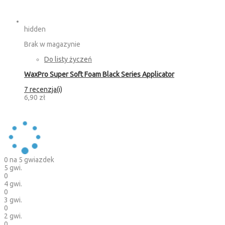
hidden
Brak w magazynie
Do listy życzeń
WaxPro Super Soft Foam Black Series Applicator
7 recenzja(i)
6,90 zł
0
na 5 gwiazdek
5 gwi.
0
4 gwi.
0
3 gwi.
0
2 gwi.
0