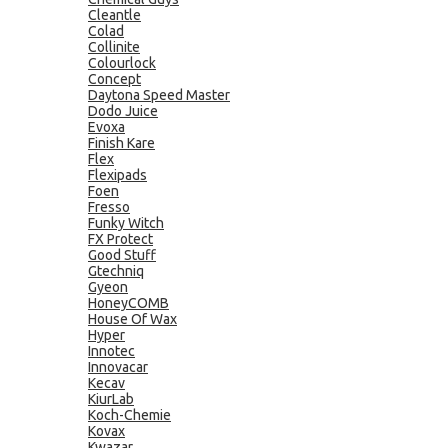
Cleantle
Colad
Collinite
Colourlock
Concept
Daytona Speed Master
Dodo Juice
Evoxa
Finish Kare
Flex
Flexipads
Foen
Fresso
Funky Witch
FX Protect
Good Stuff
Gtechniq
Gyeon
HoneyCOMB
House Of Wax
Hyper
Innotec
Innovacar
Kecav
KiurLab
Koch-Chemie
Kovax
Kwazar