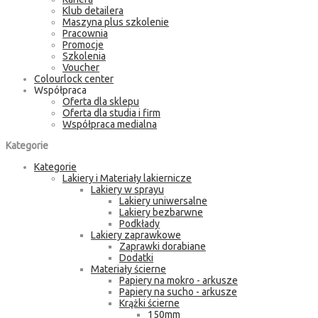
Klub detailera
Maszyna plus szkolenie
Pracownia
Promocje
Szkolenia
Voucher
Colourlock center
Współpraca
Oferta dla sklepu
Oferta dla studia i firm
Współpraca medialna
Kategorie
Kategorie
Lakiery i Materiały lakiernicze
Lakiery w sprayu
Lakiery uniwersalne
Lakiery bezbarwne
Podkłady
Lakiery zaprawkowe
Zaprawki dorabiane
Dodatki
Materiały ścierne
Papiery na mokro - arkusze
Papiery na sucho - arkusze
Krążki ścierne
150mm