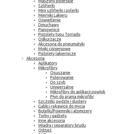
Maszyny polerskie
Szlifierki
Mini szlifierki i polerki
Mierniki Lakieru
Oświetlenie
Dmuchawy
Pianownice
Pistolety typu Tornado
Odkurzacze
Akcesoria do pneumatyki
Myjki ciśnieniowe
Pistolety lakiernicze
Akcesoria
Aplikatory
Mikrofibry
Osuszanie
Polerowanie
Do szyb
Uniwersalne
Mikrofibry do aplikacji powłok
Płyn do prania mikrofibr
Szczotki, pędzle i dustery
Gąbki i rękawice do mycia
Butelki/Pojemniki i atomizery
Torby i gadżety
Inne akcesoria
Wiadra i separatory brudu
Odzież