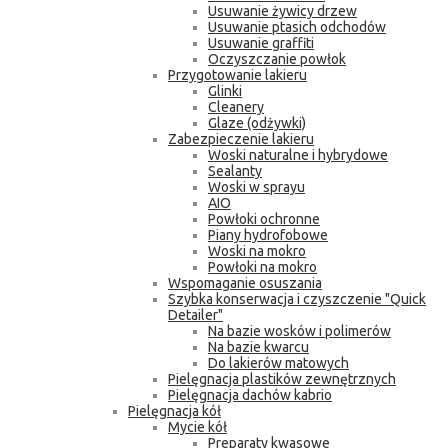
Usuwanie żywicy drzew
Usuwanie ptasich odchodów
Usuwanie graffiti
Oczyszczanie powłok
Przygotowanie lakieru
Glinki
Cleanery
Glaze (odżywki)
Zabezpieczenie lakieru
Woski naturalne i hybrydowe
Sealanty
Woski w sprayu
AIO
Powłoki ochronne
Piany hydrofobowe
Woski na mokro
Powłoki na mokro
Wspomaganie osuszania
Szybka konserwacja i czyszczenie "Quick
Detailer"
Na bazie wosków i polimerów
Na bazie kwarcu
Do lakierów matowych
Pielęgnacja plastików zewnętrznych
Pielęgnacja dachów kabrio
Pielęgnacja kół
Mycie kół
Preparaty kwasowe