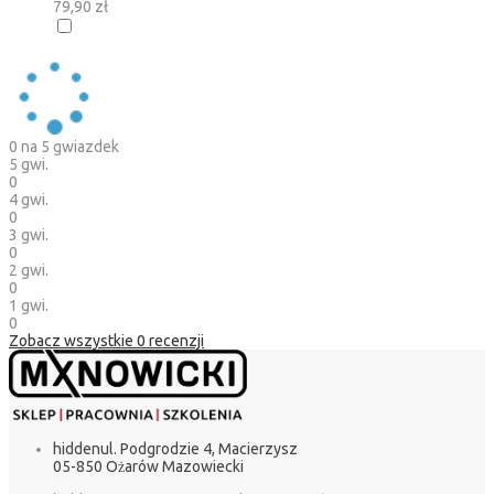
79,90 zł
0
na 5 gwiazdek
5 gwi.
0
4 gwi.
0
3 gwi.
0
2 gwi.
0
1 gwi.
0
Zobacz wszystkie
0
recenzji
hidden
ul. Podgrodzie 4, Macierzysz
05-850 Ożarów Mazowiecki