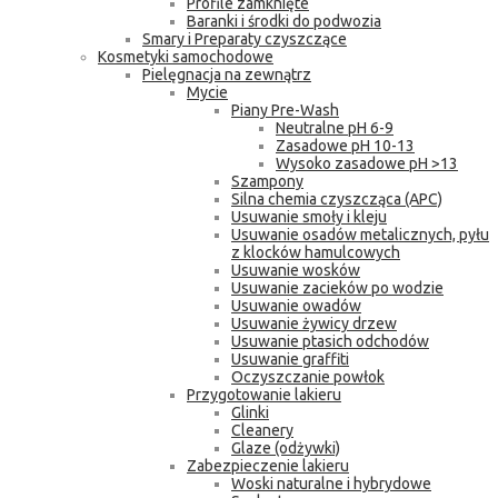
Profile zamknięte
Baranki i środki do podwozia
Smary i Preparaty czyszczące
Kosmetyki samochodowe
Pielęgnacja na zewnątrz
Mycie
Piany Pre-Wash
Neutralne pH 6-9
Zasadowe pH 10-13
Wysoko zasadowe pH >13
Szampony
Silna chemia czyszcząca (APC)
Usuwanie smoły i kleju
Usuwanie osadów metalicznych, pyłu
z klocków hamulcowych
Usuwanie wosków
Usuwanie zacieków po wodzie
Usuwanie owadów
Usuwanie żywicy drzew
Usuwanie ptasich odchodów
Usuwanie graffiti
Oczyszczanie powłok
Przygotowanie lakieru
Glinki
Cleanery
Glaze (odżywki)
Zabezpieczenie lakieru
Woski naturalne i hybrydowe