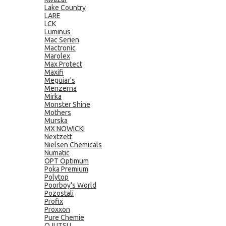
Lake Country
LARE
LCK
Luminus
Mac Serien
Mactronic
Marolex
Max Protect
Maxifi
Meguiar's
Menzerna
Mirka
Monster Shine
Mothers
Murska
MX NOWICKI
Nextzett
Nielsen Chemicals
Numatic
OPT Optimum
Poka Premium
Polytop
Poorboy's World
Pozostali
Profix
Proxxon
Pure Chemie
QJUTSU