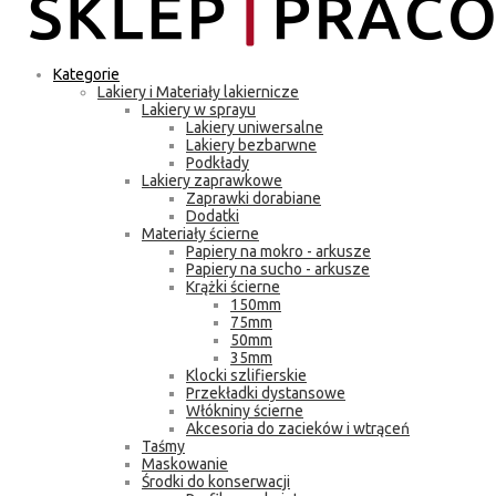
Kategorie
Lakiery i Materiały lakiernicze
Lakiery w sprayu
Lakiery uniwersalne
Lakiery bezbarwne
Podkłady
Lakiery zaprawkowe
Zaprawki dorabiane
Dodatki
Materiały ścierne
Papiery na mokro - arkusze
Papiery na sucho - arkusze
Krążki ścierne
150mm
75mm
50mm
35mm
Klocki szlifierskie
Przekładki dystansowe
Włókniny ścierne
Akcesoria do zacieków i wtrąceń
Taśmy
Maskowanie
Środki do konserwacji