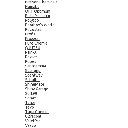
Nielsen Chemicals
Numatic
OPT Optimum
Poka Premium
Polytop
Poorboy's World
Pozostali
Profix
Proxxon
Pure Chemie
QJUTSU
Rain-X
Revive
Rupes
Santoemma
Scangrip
Scentway
Schuller
ShineMate
Shiny Garage
Soft99
Sonax
Tenzi
Tevo
Tuga Chemie
Ultracoat
ValetPro
Vasco