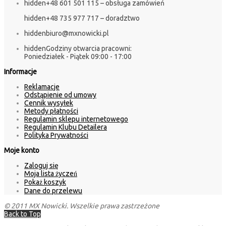
hidden
+48 601 501 115 – obsługa zamówień
hidden
+48 735 977 717 – doradztwo
hidden
biuro@mxnowicki.pl
hidden
Godziny otwarcia pracowni:
Poniedziałek - Piątek 09:00 - 17:00
Informacje
Reklamacje
Odstąpienie od umowy
Cennik wysyłek
Metody płatności
Regulamin sklepu internetowego
Regulamin Klubu Detailera
Polityka Prywatności
Moje konto
Zaloguj się
Moja lista życzeń
Pokaż koszyk
Dane do przelewu
© 2011 MX Nowicki. Wszelkie prawa zastrzeżone
Back to Top