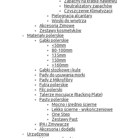
Zapachy na kratkę nawiewu
Neutralizatory zapachów
Czyszczenie Klimatyzacji
Pielęgnacja alcantary
Woski do wnętrza
Akcesoria Zimowe
Zestawy kosmetyków
Materiały polerskie
Gąbki polerskie
<50mm
80-100mm
135mm
150mm
>160mm
Gąbki stożkowe i kule
Pady do usuwania morki
Pady z Mikrofibry
Futra polerskie
Filc polerski
Talerze mocujące (Backing Plate)
Pasty polerskie
Mocno i średnio ścierne
Lekko ścierne - wykończeniowe
One Step
Zestawy Past
IPA i Zmywacze
Akcesoria i dodatki
Urządzenia