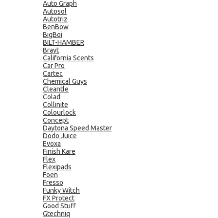
Auto Graph
Autosol
Autotriz
BenBow
BigBoi
BILT-HAMBER
Brayt
California Scents
Car Pro
Cartec
Chemical Guys
Cleantle
Colad
Collinite
Colourlock
Concept
Daytona Speed Master
Dodo Juice
Evoxa
Finish Kare
Flex
Flexipads
Foen
Fresso
Funky Witch
FX Protect
Good Stuff
Gtechniq