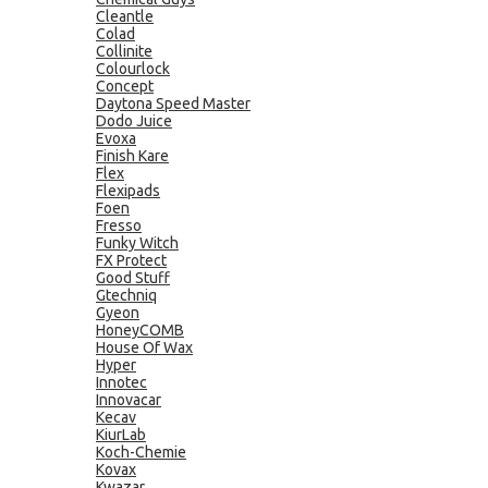
Cleantle
Colad
Collinite
Colourlock
Concept
Daytona Speed Master
Dodo Juice
Evoxa
Finish Kare
Flex
Flexipads
Foen
Fresso
Funky Witch
FX Protect
Good Stuff
Gtechniq
Gyeon
HoneyCOMB
House Of Wax
Hyper
Innotec
Innovacar
Kecav
KiurLab
Koch-Chemie
Kovax
Kwazar