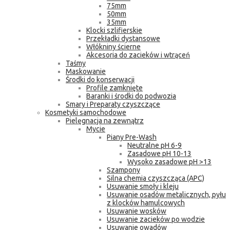
75mm
50mm
35mm
Klocki szlifierskie
Przekładki dystansowe
Włókniny ścierne
Akcesoria do zacieków i wtrąceń
Taśmy
Maskowanie
Środki do konserwacji
Profile zamknięte
Baranki i środki do podwozia
Smary i Preparaty czyszczące
Kosmetyki samochodowe
Pielęgnacja na zewnątrz
Mycie
Piany Pre-Wash
Neutralne pH 6-9
Zasadowe pH 10-13
Wysoko zasadowe pH >13
Szampony
Silna chemia czyszcząca (APC)
Usuwanie smoły i kleju
Usuwanie osadów metalicznych, pyłu
z klocków hamulcowych
Usuwanie wosków
Usuwanie zacieków po wodzie
Usuwanie owadów