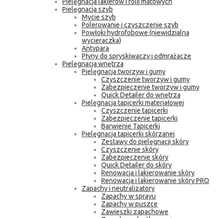
Pielęgnacja lakierów i folii matowych
Pielęgnacja szyb
Mycie szyb
Polerowanie i czyszczenie szyb
Powłoki hydrofobowe (niewidzialna
wycieraczka)
Antypara
Płyny do spryskiwaczy i odmrażacze
Pielęgnacja wnętrza
Pielęgnacja tworzyw i gumy
Czyszczenie tworzyw i gumy
Zabezpieczenie tworzyw i gumy
Quick Detailer do wnętrza
Pielęgnacja tapicerki materiałowej
Czyszczenie tapicerki
Zabezpieczenie tapicerki
Barwienie Tapicerki
Pielęgnacja tapicerki skórzanej
Zestawy do pielęgnacji skóry
Czyszczenie skóry
Zabezpieczenie skóry
Quick Detailer do skóry
Renowacja i lakierowanie skóry
Renowacja i lakierowanie skóry PRO
Zapachy i neutralizatory
Zapachy w sprayu
Zapachy w puszce
Zawieszki zapachowe