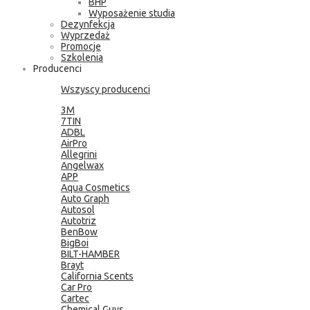
BHP
Wyposażenie studia
Dezynfekcja
Wyprzedaż
Promocje
Szkolenia
Producenci
Wszyscy producenci
3M
7TIN
ADBL
AirPro
Allegrini
Angelwax
APP
Aqua Cosmetics
Auto Graph
Autosol
Autotriz
BenBow
BigBoi
BILT-HAMBER
Brayt
California Scents
Car Pro
Cartec
Chemical Guys