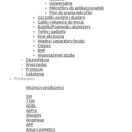
Uniwersalne
Mikrofibry do aplikacji powłok
Płyn do prania mikrofibr
Szczotki, pędzle i dustery
Gąbki i rękawice do mycia
Butelki/Pojemniki i atomizery
Torby i gadżety
Inne akcesoria
Wiadra i separatory brudu
Odzież
BHP
Wyposażenie studia
Dezynfekcja
Wyprzedaż
Promocje
Szkolenia
Producenci
Wszyscy producenci
3M
7TIN
ADBL
AirPro
Allegrini
Angelwax
APP
Aqua Cosmetics