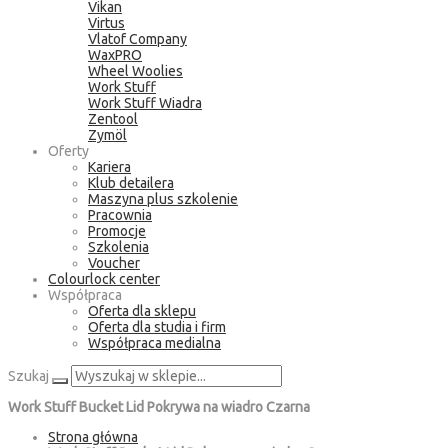
Vikan
Virtus
Vlatof Company
WaxPRO
Wheel Woolies
Work Stuff
Work Stuff Wiadra
Zentool
Zymöl
Oferty
Kariera
Klub detailera
Maszyna plus szkolenie
Pracownia
Promocje
Szkolenia
Voucher
Colourlock center
Współpraca
Oferta dla sklepu
Oferta dla studia i firm
Współpraca medialna
Szukaj
Work Stuff Bucket Lid Pokrywa na wiadro Czarna
Strona główna