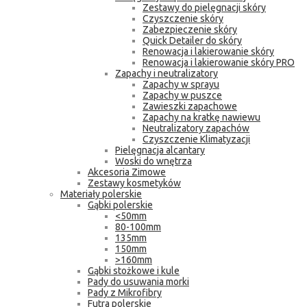
Zestawy do pielęgnacji skóry
Czyszczenie skóry
Zabezpieczenie skóry
Quick Detailer do skóry
Renowacja i lakierowanie skóry
Renowacja i lakierowanie skóry PRO
Zapachy i neutralizatory
Zapachy w sprayu
Zapachy w puszce
Zawieszki zapachowe
Zapachy na kratkę nawiewu
Neutralizatory zapachów
Czyszczenie Klimatyzacji
Pielęgnacja alcantary
Woski do wnętrza
Akcesoria Zimowe
Zestawy kosmetyków
Materiały polerskie
Gąbki polerskie
<50mm
80-100mm
135mm
150mm
>160mm
Gąbki stożkowe i kule
Pady do usuwania morki
Pady z Mikrofibry
Futra polerskie