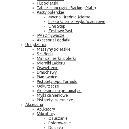
Filc polerski
Talerze mocujące (Backing Plate)
Pasty polerskie
Mocno i średnio ścierne
Lekko ścierne - wykończeniowe
One Step
Zestawy Past
IPA i Zmywacze
Akcesoria i dodatki
Urządzenia
Maszyny polerskie
Szlifierki
Mini szlifierki i polerki
Mierniki Lakieru
Oświetlenie
Dmuchawy
Pianownice
Pistolety typu Tornado
Odkurzacze
Akcesoria do pneumatyki
Myjki ciśnieniowe
Pistolety lakiernicze
Akcesoria
Aplikatory
Mikrofibry
Osuszanie
Polerowanie
Do szyb