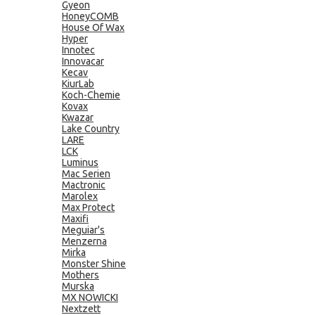
Gyeon
HoneyCOMB
House Of Wax
Hyper
Innotec
Innovacar
Kecav
KiurLab
Koch-Chemie
Kovax
Kwazar
Lake Country
LARE
LCK
Luminus
Mac Serien
Mactronic
Marolex
Max Protect
Maxifi
Meguiar's
Menzerna
Mirka
Monster Shine
Mothers
Murska
MX NOWICKI
Nextzett