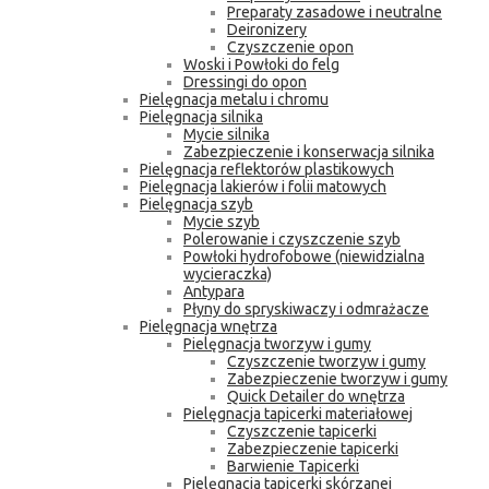
Preparaty zasadowe i neutralne
Deironizery
Czyszczenie opon
Woski i Powłoki do felg
Dressingi do opon
Pielęgnacja metalu i chromu
Pielęgnacja silnika
Mycie silnika
Zabezpieczenie i konserwacja silnika
Pielęgnacja reflektorów plastikowych
Pielęgnacja lakierów i folii matowych
Pielęgnacja szyb
Mycie szyb
Polerowanie i czyszczenie szyb
Powłoki hydrofobowe (niewidzialna
wycieraczka)
Antypara
Płyny do spryskiwaczy i odmrażacze
Pielęgnacja wnętrza
Pielęgnacja tworzyw i gumy
Czyszczenie tworzyw i gumy
Zabezpieczenie tworzyw i gumy
Quick Detailer do wnętrza
Pielęgnacja tapicerki materiałowej
Czyszczenie tapicerki
Zabezpieczenie tapicerki
Barwienie Tapicerki
Pielęgnacja tapicerki skórzanej