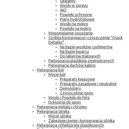
Sealanty
Woski w sprayu
AIO
Powłoki ochronne
Piany hydrofobowe
Woski na mokro
Powłoki na mokro
Wspomaganie osuszania
Szybka konserwacja i czyszczenie "Quick
Detailer"
Na bazie wosków i polimerów
Na bazie kwarcu
Do lakierów matowych
Pielęgnacja plastików zewnętrznych
Pielęgnacja dachów kabrio
Pielęgnacja kół
Mycie kół
Preparaty kwasowe
Preparaty zasadowe i neutralne
Deironizery
Czyszczenie opon
Woski i Powłoki do felg
Dressingi do opon
Pielęgnacja metalu i chromu
Pielęgnacja silnika
Mycie silnika
Zabezpieczenie i konserwacja silnika
Pielęgnacja reflektorów plastikowych