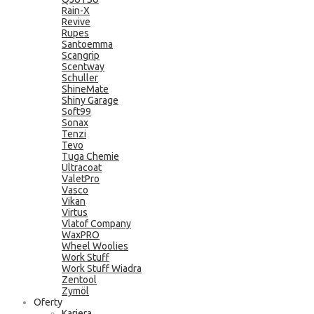
Rain-X
Revive
Rupes
Santoemma
Scangrip
Scentway
Schuller
ShineMate
Shiny Garage
Soft99
Sonax
Tenzi
Tevo
Tuga Chemie
Ultracoat
ValetPro
Vasco
Vikan
Virtus
Vlatof Company
WaxPRO
Wheel Woolies
Work Stuff
Work Stuff Wiadra
Zentool
Zymöl
Oferty
Kariera