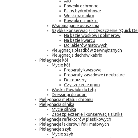
AIO
Powłoki ochronne
Piany hydrofobowe
Woski na mokro
Powłoki na mokro
Wspomaganie osuszania
Szybka konserwacja i czyszczenie "Quick Det
Na bazie wosków i polimerów
Na bazie kwarcu
Do lakierów matowych
Pielęgnacja plastików zewnętrznych
Pielęgnacja dachów kabrio
Pielęgnacja kół
Mycie kół
Preparaty kwasowe
Preparaty zasadowe i neutralne
Deironizery
Czyszczenie opon
Woski i Powłoki do felg
Dressingi do opon
Pielęgnacja metalu i chromu
Pielęgnacja silnika
Mycie silnika
Zabezpieczenie i konserwacja silnika
Pielęgnacja reflektorów plastikowych
Pielęgnacja lakierów i folii matowych
Pielęgnacja szyb
Mycie szyb