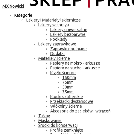
MX Nowicki
Kategorie
Lakiery i Materiały lakiernicze
Lakiery w sprayu
Lakiery uniwersalne
Lakiery bezbarwne
Podkłady
Lakiery zaprawkowe
Zaprawki dorabiane
Dodatki
Materiały ścierne
Papiery na mokro - arkusze
Papiery na sucho - arkusze
Krążki ścierne
150mm
75mm
50mm
35mm
Klocki szlifierskie
Przekładki dystansowe
Włókniny ścierne
Akcesoria do zacieków i wtrąceń
Taśmy
Maskowanie
Środki do konserwacji
Profile zamknięte