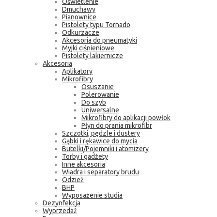
Oświetlenie
Dmuchawy
Pianownice
Pistolety typu Tornado
Odkurzacze
Akcesoria do pneumatyki
Myjki ciśnieniowe
Pistolety lakiernicze
Akcesoria
Aplikatory
Mikrofibry
Osuszanie
Polerowanie
Do szyb
Uniwersalne
Mikrofibry do aplikacji powłok
Płyn do prania mikrofibr
Szczotki, pędzle i dustery
Gąbki i rękawice do mycia
Butelki/Pojemniki i atomizery
Torby i gadżety
Inne akcesoria
Wiadra i separatory brudu
Odzież
BHP
Wyposażenie studia
Dezynfekcja
Wyprzedaż