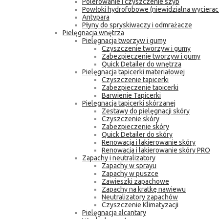
Polerowanie i czyszczenie szyb
Powłoki hydrofobowe (niewidzialna wycierac
Antypara
Płyny do spryskiwaczy i odmrażacze
Pielęgnacja wnętrza
Pielęgnacja tworzyw i gumy
Czyszczenie tworzyw i gumy
Zabezpieczenie tworzyw i gumy
Quick Detailer do wnętrza
Pielęgnacja tapicerki materiałowej
Czyszczenie tapicerki
Zabezpieczenie tapicerki
Barwienie Tapicerki
Pielęgnacja tapicerki skórzanej
Zestawy do pielęgnacji skóry
Czyszczenie skóry
Zabezpieczenie skóry
Quick Detailer do skóry
Renowacja i lakierowanie skóry
Renowacja i lakierowanie skóry PRO
Zapachy i neutralizatory
Zapachy w sprayu
Zapachy w puszce
Zawieszki zapachowe
Zapachy na kratkę nawiewu
Neutralizatory zapachów
Czyszczenie Klimatyzacji
Pielęgnacja alcantary