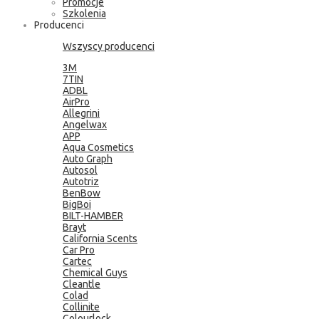
Promocje
Szkolenia
Producenci
Wszyscy producenci
3M
7TIN
ADBL
AirPro
Allegrini
Angelwax
APP
Aqua Cosmetics
Auto Graph
Autosol
Autotriz
BenBow
BigBoi
BILT-HAMBER
Brayt
California Scents
Car Pro
Cartec
Chemical Guys
Cleantle
Colad
Collinite
Colourlock