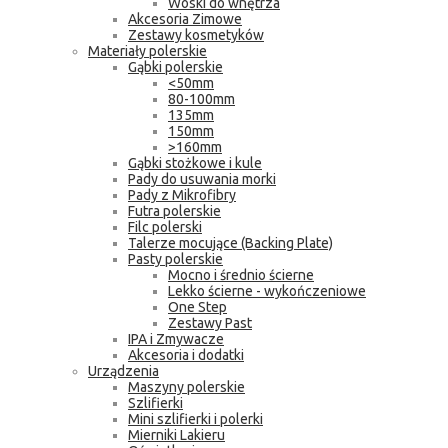
Woski do wnętrza
Akcesoria Zimowe
Zestawy kosmetyków
Materiały polerskie
Gąbki polerskie
<50mm
80-100mm
135mm
150mm
>160mm
Gąbki stożkowe i kule
Pady do usuwania morki
Pady z Mikrofibry
Futra polerskie
Filc polerski
Talerze mocujące (Backing Plate)
Pasty polerskie
Mocno i średnio ścierne
Lekko ścierne - wykończeniowe
One Step
Zestawy Past
IPA i Zmywacze
Akcesoria i dodatki
Urządzenia
Maszyny polerskie
Szlifierki
Mini szlifierki i polerki
Mierniki Lakieru