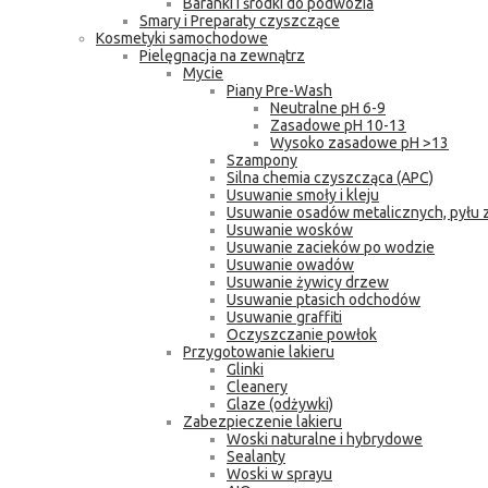
Baranki i środki do podwozia
Smary i Preparaty czyszczące
Kosmetyki samochodowe
Pielęgnacja na zewnątrz
Mycie
Piany Pre-Wash
Neutralne pH 6-9
Zasadowe pH 10-13
Wysoko zasadowe pH >13
Szampony
Silna chemia czyszcząca (APC)
Usuwanie smoły i kleju
Usuwanie osadów metalicznych, pyłu
Usuwanie wosków
Usuwanie zacieków po wodzie
Usuwanie owadów
Usuwanie żywicy drzew
Usuwanie ptasich odchodów
Usuwanie graffiti
Oczyszczanie powłok
Przygotowanie lakieru
Glinki
Cleanery
Glaze (odżywki)
Zabezpieczenie lakieru
Woski naturalne i hybrydowe
Sealanty
Woski w sprayu