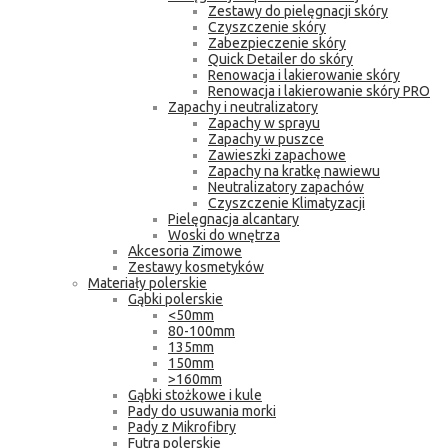
Zestawy do pielęgnacji skóry
Czyszczenie skóry
Zabezpieczenie skóry
Quick Detailer do skóry
Renowacja i lakierowanie skóry
Renowacja i lakierowanie skóry PRO
Zapachy i neutralizatory
Zapachy w sprayu
Zapachy w puszce
Zawieszki zapachowe
Zapachy na kratkę nawiewu
Neutralizatory zapachów
Czyszczenie Klimatyzacji
Pielęgnacja alcantary
Woski do wnętrza
Akcesoria Zimowe
Zestawy kosmetyków
Materiały polerskie
Gąbki polerskie
<50mm
80-100mm
135mm
150mm
>160mm
Gąbki stożkowe i kule
Pady do usuwania morki
Pady z Mikrofibry
Futra polerskie