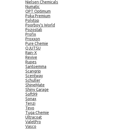
Nielsen Chemicals
Numatic
OPT Optimum
Poka Premium
Polytop
Poorboy's World
Pozostali
Profix
Proxxon
Pure Chemie
QJUTSU
Rain-X
Revive
Rupes
Santoemma
Scangrip
Scentway
Schuller
ShineMate
Shiny Garage
Soft99
Sonax
Tenzi
Tevo
Tuga Chemie
Ultracoat
ValetPro
Vasco