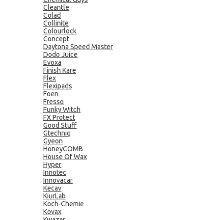
Cleantle
Colad
Collinite
Colourlock
Concept
Daytona Speed Master
Dodo Juice
Evoxa
Finish Kare
Flex
Flexipads
Foen
Fresso
Funky Witch
FX Protect
Good Stuff
Gtechniq
Gyeon
HoneyCOMB
House Of Wax
Hyper
Innotec
Innovacar
Kecav
KiurLab
Koch-Chemie
Kovax
Kwazar