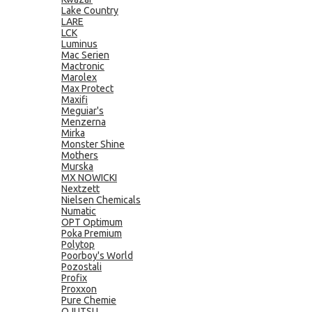
Lake Country
LARE
LCK
Luminus
Mac Serien
Mactronic
Marolex
Max Protect
Maxifi
Meguiar's
Menzerna
Mirka
Monster Shine
Mothers
Murska
MX NOWICKI
Nextzett
Nielsen Chemicals
Numatic
OPT Optimum
Poka Premium
Polytop
Poorboy's World
Pozostali
Profix
Proxxon
Pure Chemie
QJUTSU