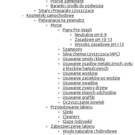
Profile zamknięte
Baranki i środki do podwozia
Smary i Preparaty czyszczące
Kosmetyki samochodowe
Pielęgnacja na zewnątrz
Mycie
Piany Pre-Wash
Neutralne pH 6-9
Zasadowe pH 10-13
Wysoko zasadowe pH >13
Szampony
Silna chemia czyszcząca (APC)
Usuwanie smoły i kleju
Usuwanie osadów metalicznych, pyłu
z klocków hamulcowych
Usuwanie wosków
Usuwanie zacieków po wodzie
Usuwanie owadów
Usuwanie żywicy drzew
Usuwanie ptasich odchodów
Usuwanie graffiti
Oczyszczanie powłok
Przygotowanie lakieru
Glinki
Cleanery
Glaze (odżywki)
Zabezpieczenie lakieru
Woski naturalne i hybrydowe