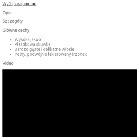
Wyślij znajomemu
Opis
Szczegóły
Główne cechy:
Wysoka jakość
Plastikowa skuwka
Bardzo gęste i delikatne włosie
Pełny, podwójnie lakierowany trzonek
Video