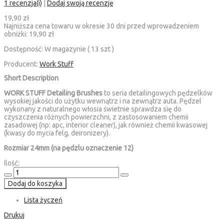
1 recenzja(i)
|
Dodaj swoją recenzję
19,90 zł
Najniższa cena towaru w okresie 30 dni przed wprowadzeniem
obniżki:
19,90 zł
Dostępność:
W magazynie ( 13 szt )
Producent:
Work Stuff
Short Description
WORK STUFF Detailing Brushes
to seria detailingowych pędzelków
wysokiej jakości do użytku wewnątrz i na zewnątrz auta. Pędzel
wykonany z naturalnego włosia świetnie sprawdza się do
czyszczenia różnych powierzchni, z zastosowaniem chemii
zasadowej (np: apc, interior cleaner), jak również chemii kwasowej
(kwasy do mycia felg, deironizery).
Rozmiar 24mm (na pędzlu oznaczenie 12)
Ilość:
Dodaj do koszyka
Lista życzeń
Drukuj