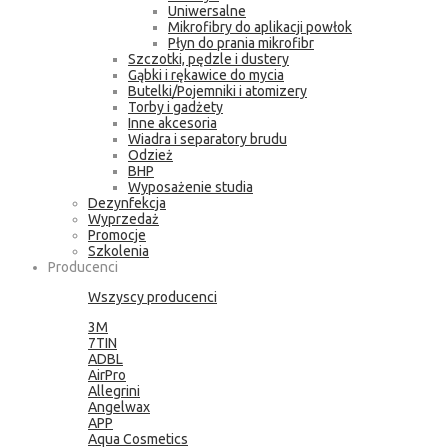
Uniwersalne
Mikrofibry do aplikacji powłok
Płyn do prania mikrofibr
Szczotki, pędzle i dustery
Gąbki i rękawice do mycia
Butelki/Pojemniki i atomizery
Torby i gadżety
Inne akcesoria
Wiadra i separatory brudu
Odzież
BHP
Wyposażenie studia
Dezynfekcja
Wyprzedaż
Promocje
Szkolenia
Producenci
Wszyscy producenci
3M
7TIN
ADBL
AirPro
Allegrini
Angelwax
APP
Aqua Cosmetics