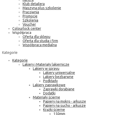
Klub detailera
Maszyna plus szkolenie
Pracownia
Promocje
Szkolenia
Voucher
Colourlock center
Współpraca
Oferta dla sklepu
Oferta dla studia i firm
Współpraca medialna
Kategorie
Kategorie
Lakiery i Materiały lakiernicze
Lakiery w sprayu
Lakiery uniwersalne
Lakiery bezbarwne
Podkłady
Lakiery zaprawkowe
Zaprawki dorabiane
Dodatki
Materiały ścierne
Papiery na mokro - arkusze
Papiery na sucho - arkusze
Krążki ścierne
150mm