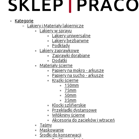
Kategorie
Lakiery i Materiały lakiernicze
Lakiery w sprayu
Lakiery uniwersalne
Lakiery bezbarwne
Podkłady
Lakiery zaprawkowe
Zaprawki dorabiane
Dodatki
Materiały ścierne
Papiery na mokro - arkusze
Papiery na sucho - arkusze
Krążki ścierne
150mm
75mm
50mm
35mm
Klocki szlifierskie
Przekładki dystansowe
Włókniny ścierne
Akcesoria do zacieków i wtrąceń
Taśmy
Maskowanie
Środki do konserwacji