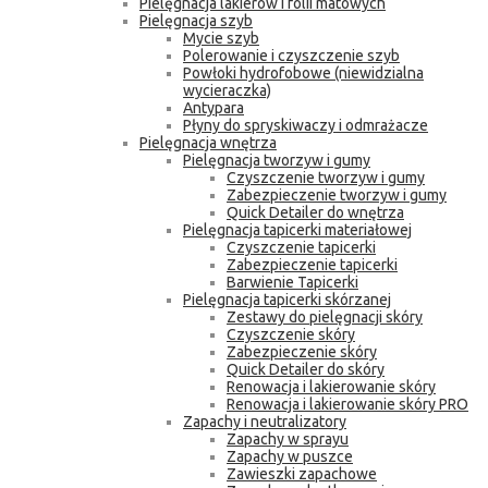
Pielęgnacja lakierów i folii matowych
Pielęgnacja szyb
Mycie szyb
Polerowanie i czyszczenie szyb
Powłoki hydrofobowe (niewidzialna
wycieraczka)
Antypara
Płyny do spryskiwaczy i odmrażacze
Pielęgnacja wnętrza
Pielęgnacja tworzyw i gumy
Czyszczenie tworzyw i gumy
Zabezpieczenie tworzyw i gumy
Quick Detailer do wnętrza
Pielęgnacja tapicerki materiałowej
Czyszczenie tapicerki
Zabezpieczenie tapicerki
Barwienie Tapicerki
Pielęgnacja tapicerki skórzanej
Zestawy do pielęgnacji skóry
Czyszczenie skóry
Zabezpieczenie skóry
Quick Detailer do skóry
Renowacja i lakierowanie skóry
Renowacja i lakierowanie skóry PRO
Zapachy i neutralizatory
Zapachy w sprayu
Zapachy w puszce
Zawieszki zapachowe