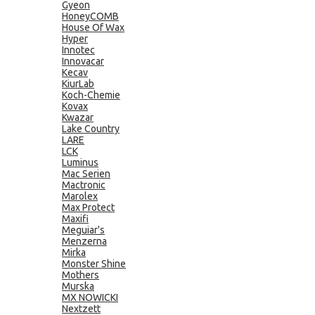
Gyeon
HoneyCOMB
House Of Wax
Hyper
Innotec
Innovacar
Kecav
KiurLab
Koch-Chemie
Kovax
Kwazar
Lake Country
LARE
LCK
Luminus
Mac Serien
Mactronic
Marolex
Max Protect
Maxifi
Meguiar's
Menzerna
Mirka
Monster Shine
Mothers
Murska
MX NOWICKI
Nextzett