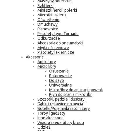
Maszyny polerskie
Szlifierki
Mini szlifierki i polerki
Mierniki Lakieru
Oświetlenie
Dmuchawy
Pianownice
Pistolety typu Tornado
Odkurzacze
Akcesoria do pneumatyki
Myjki ciśnieniowe
Pistolety lakiernicze
Akcesoria
Aplikatory
Mikrofibry
Osuszanie
Polerowanie
Do szyb
Uniwersalne
Mikrofibry do aplikacji powłok
Płyn do prania mikrofibr
Szczotki, pędzle i dustery
Gąbki i rękawice do mycia
Butelki/Pojemniki i atomizery
Torby i gadżety
Inne akcesoria
Wiadra i separatory brudu
Odzież