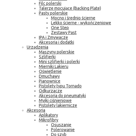
Filc polerski
Talerze mocujące (Backing Plate)
Pasty polerskie
Mocno i średnio ścierne
Lekko ścierne - wykończeniowe
One Step
Zestawy Past
IPA i Zmywacze
Akcesoria i dodatki
Urządzenia
Maszyny polerskie
Szlifierki
Mini szlifierki i polerki
Mierniki Lakieru
Oświetlenie
Dmuchawy
Pianownice
Pistolety typu Tornado
Odkurzacze
Akcesoria do pneumatyki
Myjki ciśnieniowe
Pistolety lakiernicze
Akcesoria
Aplikatory
Mikrofibry
Osuszanie
Polerowanie
Do szyb