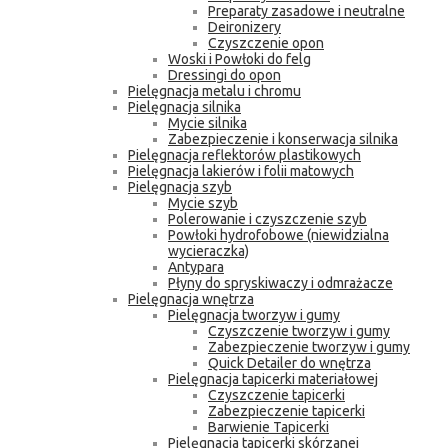
Preparaty zasadowe i neutralne
Deironizery
Czyszczenie opon
Woski i Powłoki do felg
Dressingi do opon
Pielęgnacja metalu i chromu
Pielęgnacja silnika
Mycie silnika
Zabezpieczenie i konserwacja silnika
Pielęgnacja reflektorów plastikowych
Pielęgnacja lakierów i folii matowych
Pielęgnacja szyb
Mycie szyb
Polerowanie i czyszczenie szyb
Powłoki hydrofobowe (niewidzialna
wycieraczka)
Antypara
Płyny do spryskiwaczy i odmrażacze
Pielęgnacja wnętrza
Pielęgnacja tworzyw i gumy
Czyszczenie tworzyw i gumy
Zabezpieczenie tworzyw i gumy
Quick Detailer do wnętrza
Pielęgnacja tapicerki materiałowej
Czyszczenie tapicerki
Zabezpieczenie tapicerki
Barwienie Tapicerki
Pielęgnacja tapicerki skórzanej