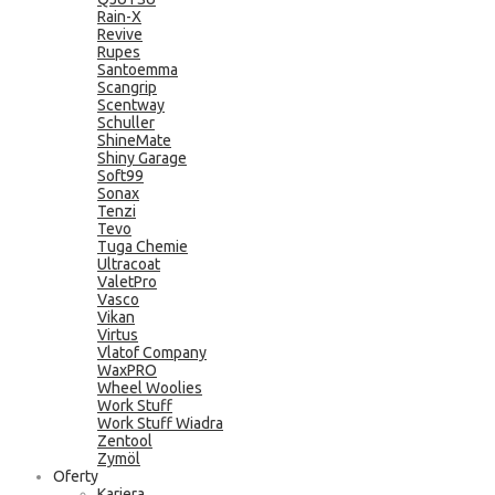
Rain-X
Revive
Rupes
Santoemma
Scangrip
Scentway
Schuller
ShineMate
Shiny Garage
Soft99
Sonax
Tenzi
Tevo
Tuga Chemie
Ultracoat
ValetPro
Vasco
Vikan
Virtus
Vlatof Company
WaxPRO
Wheel Woolies
Work Stuff
Work Stuff Wiadra
Zentool
Zymöl
Oferty
Kariera