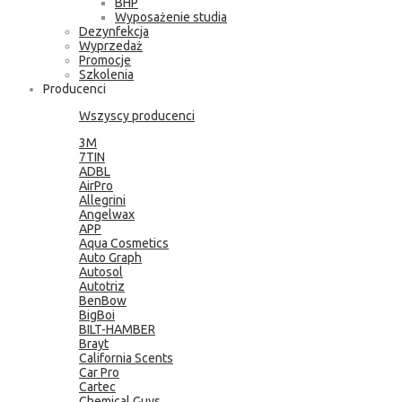
BHP
Wyposażenie studia
Dezynfekcja
Wyprzedaż
Promocje
Szkolenia
Producenci
Wszyscy producenci
3M
7TIN
ADBL
AirPro
Allegrini
Angelwax
APP
Aqua Cosmetics
Auto Graph
Autosol
Autotriz
BenBow
BigBoi
BILT-HAMBER
Brayt
California Scents
Car Pro
Cartec
Chemical Guys