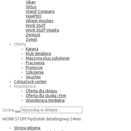
Vikan
Virtus
Vlatof Company
WaxPRO
Wheel Woolies
Work Stuff
Work Stuff Wiadra
Zentool
Zymöl
Oferty
Kariera
Klub detailera
Maszyna plus szkolenie
Pracownia
Promocje
Szkolenia
Voucher
Colourlock center
Współpraca
Oferta dla sklepu
Oferta dla studia i firm
Współpraca medialna
Szukaj
WORK STUFF Pędzelek detailingowy 24mm
Strona główna