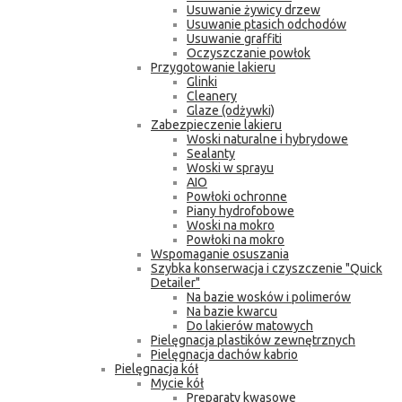
Usuwanie żywicy drzew
Usuwanie ptasich odchodów
Usuwanie graffiti
Oczyszczanie powłok
Przygotowanie lakieru
Glinki
Cleanery
Glaze (odżywki)
Zabezpieczenie lakieru
Woski naturalne i hybrydowe
Sealanty
Woski w sprayu
AIO
Powłoki ochronne
Piany hydrofobowe
Woski na mokro
Powłoki na mokro
Wspomaganie osuszania
Szybka konserwacja i czyszczenie "Quick
Detailer"
Na bazie wosków i polimerów
Na bazie kwarcu
Do lakierów matowych
Pielęgnacja plastików zewnętrznych
Pielęgnacja dachów kabrio
Pielęgnacja kół
Mycie kół
Preparaty kwasowe