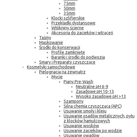
75mm
50mm
35mm
Klocki szlifierskie
Przekładki dystansowe
Włókniny ścierne
Akcesoria do zacieków i wtrąceń
Taśmy
Maskowanie
Środki do konserwacji
Profile zamknięte
Baranki i środki do podwozia
Smary i Preparaty czyszczące
Kosmetyki samochodowe
Pielęgnacja na zewnątrz
Mycie
Piany Pre-Wash
Neutralne pH 6-9
Zasadowe pH 10-13
Wysoko zasadowe pH >13
Szampony
Silna chemia czyszcząca (APC)
Usuwanie smoły i kleju
Usuwanie osadów metalicznych, pyłu
z klocków hamulcowych
Usuwanie wosków
Usuwanie zacieków po wodzie
Usuwanie owadów