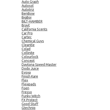
Auto Graph
Autosol
Autotriz
BenBow
BigBoi
BILT-HAMBER
Brayt
California Scents
Car Pro
Cartec
Chemical Guys
Cleantle
Colad
Collinite
Colourlock
Concept
Daytona Speed Master
Dodo Juice
Evoxa
Finish Kare
Flex
Flexipads
Foen
Fresso
Funky Witch
FX Protect
Good Stuff
Gtechniq