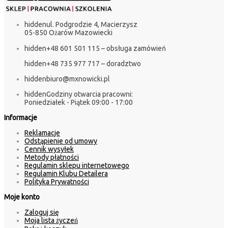
hidden
ul. Podgrodzie 4, Macierzysz
05-850 Ożarów Mazowiecki
hidden
+48 601 501 115 – obsługa zamówień
hidden
+48 735 977 717 – doradztwo
hidden
biuro@mxnowicki.pl
hidden
Godziny otwarcia pracowni:
Poniedziałek - Piątek 09:00 - 17:00
Informacje
Reklamacje
Odstąpienie od umowy
Cennik wysyłek
Metody płatności
Regulamin sklepu internetowego
Regulamin Klubu Detailera
Polityka Prywatności
Moje konto
Zaloguj się
Moja lista życzeń