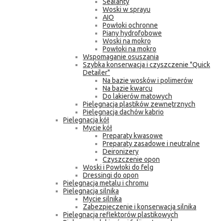
Sealanty
Woski w sprayu
AIO
Powłoki ochronne
Piany hydrofobowe
Woski na mokro
Powłoki na mokro
Wspomaganie osuszania
Szybka konserwacja i czyszczenie "Quick
Detailer"
Na bazie wosków i polimerów
Na bazie kwarcu
Do lakierów matowych
Pielęgnacja plastików zewnętrznych
Pielęgnacja dachów kabrio
Pielęgnacja kół
Mycie kół
Preparaty kwasowe
Preparaty zasadowe i neutralne
Deironizery
Czyszczenie opon
Woski i Powłoki do felg
Dressingi do opon
Pielęgnacja metalu i chromu
Pielęgnacja silnika
Mycie silnika
Zabezpieczenie i konserwacja silnika
Pielęgnacja reflektorów plastikowych