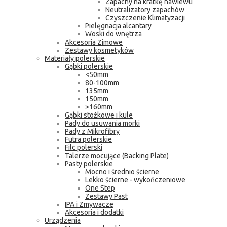
Zapachy na kratkę nawiewu
Neutralizatory zapachów
Czyszczenie Klimatyzacji
Pielęgnacja alcantary
Woski do wnętrza
Akcesoria Zimowe
Zestawy kosmetyków
Materiały polerskie
Gąbki polerskie
<50mm
80-100mm
135mm
150mm
>160mm
Gąbki stożkowe i kule
Pady do usuwania morki
Pady z Mikrofibry
Futra polerskie
Filc polerski
Talerze mocujące (Backing Plate)
Pasty polerskie
Mocno i średnio ścierne
Lekko ścierne - wykończeniowe
One Step
Zestawy Past
IPA i Zmywacze
Akcesoria i dodatki
Urządzenia