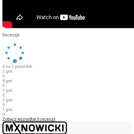
Recenzje
0
na 5 gwiazdek
5 gwi.
0
4 gwi.
0
3 gwi.
0
2 gwi.
0
1 gwi.
0
Zobacz wszystkie
0
recenzji