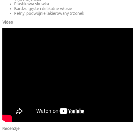
Plastikowa skuwka
Bardzo gęste i delikatne włosie
Pełny, podwójnie lakierowany trzonek
Video
Recenzje