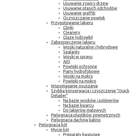
Usuwanie żywicy drzew
Usuwanie ptasich odchodów
Usuwanie graffiti
Oczyszczanie powłok
Przygotowanie lakieru
Glinki
Cleanery
Glaze (odżywki)
Zabezpieczenie lakieru
Woski naturalne i hybrydowe
Sealanty
Woski w sprayu
AIO
Powłoki ochronne
Piany hydrofobowe
Woski na mokro
Powłoki na mokro
Wspomaganie osuszania
Szybka konserwacja i czyszczenie "Quick
Detailer"
Na bazie wosków i polimerów
Na bazie kwarcu
Do lakierów matowych
Pielęgnacja plastików zewnętrznych
Pielęgnacja dachów kabrio
Pielęgnacja kół
Mycie kół
Preparaty kwasowe