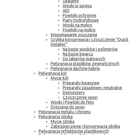
Sealanty
Woski w sprayu
AIO
Powłoki ochronne
Piany hydrofobowe
Woski na mokro
Powłoki na mokro
Wspomaganie osuszania
Szybka konserwacja i czyszczenie "Quick
Detailer"
Na bazie wosków i polimerów
Na bazie kwarcu
Do lakierów matowych
Pielęgnacja plastików zewnętrznych
Pielęgnacja dachów kabrio
Pielęgnacja kół
Mycie kół
Preparaty kwasowe
Preparaty zasadowe i neutralne
Deironizery
Czyszczenie opon
Woski i Powłoki do felg
Dressingi do opon
Pielęgnacja metalu i chromu
Pielęgnacja silnika
Mycie silnika
Zabezpieczenie i konserwacja silnika
Pielęgnacja reflektorów plastikowych