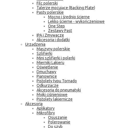
Filc polerski
Talerze mocujące (Backing Plate)
Pasty polerskie
Mocno i średnio ścierne
Lekko ścierne - wykończeniowe
One Step
Zestawy Past
IPA i Zmywacze
Akcesoria i dodatki
Urządzenia
Maszyny polerskie
Szlifierki
Mini szlifierki i polerki
Mierniki Lakieru
Oświetlenie
Dmuchawy
Pianownice
Pistolety typu Tornado
Odkurzacze
Akcesoria do pneumatyki
Myjki ciśnieniowe
Pistolety lakiernicze
Akcesoria
Aplikatory
Mikrofibry
Osuszanie
Polerowanie
Do szyb