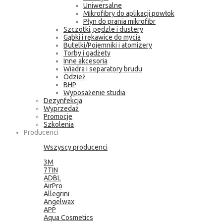
Uniwersalne
Mikrofibry do aplikacji powłok
Płyn do prania mikrofibr
Szczotki, pędzle i dustery
Gąbki i rękawice do mycia
Butelki/Pojemniki i atomizery
Torby i gadżety
Inne akcesoria
Wiadra i separatory brudu
Odzież
BHP
Wyposażenie studia
Dezynfekcja
Wyprzedaż
Promocje
Szkolenia
Producenci
Wszyscy producenci
3M
7TIN
ADBL
AirPro
Allegrini
Angelwax
APP
Aqua Cosmetics