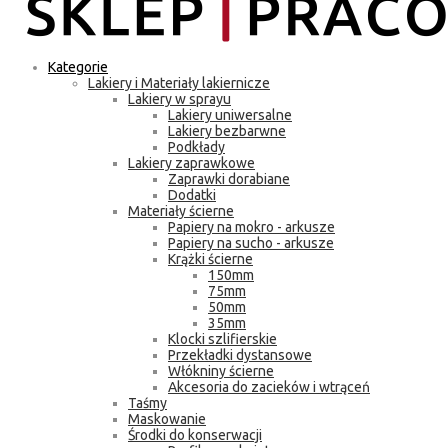
Kategorie
Lakiery i Materiały lakiernicze
Lakiery w sprayu
Lakiery uniwersalne
Lakiery bezbarwne
Podkłady
Lakiery zaprawkowe
Zaprawki dorabiane
Dodatki
Materiały ścierne
Papiery na mokro - arkusze
Papiery na sucho - arkusze
Krążki ścierne
150mm
75mm
50mm
35mm
Klocki szlifierskie
Przekładki dystansowe
Włókniny ścierne
Akcesoria do zacieków i wtrąceń
Taśmy
Maskowanie
Środki do konserwacji