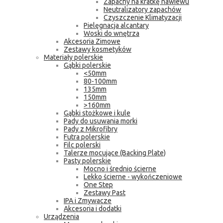
Zapachy na kratkę nawiewu
Neutralizatory zapachów
Czyszczenie Klimatyzacji
Pielęgnacja alcantary
Woski do wnętrza
Akcesoria Zimowe
Zestawy kosmetyków
Materiały polerskie
Gąbki polerskie
<50mm
80-100mm
135mm
150mm
>160mm
Gąbki stożkowe i kule
Pady do usuwania morki
Pady z Mikrofibry
Futra polerskie
Filc polerski
Talerze mocujące (Backing Plate)
Pasty polerskie
Mocno i średnio ścierne
Lekko ścierne - wykończeniowe
One Step
Zestawy Past
IPA i Zmywacze
Akcesoria i dodatki
Urządzenia