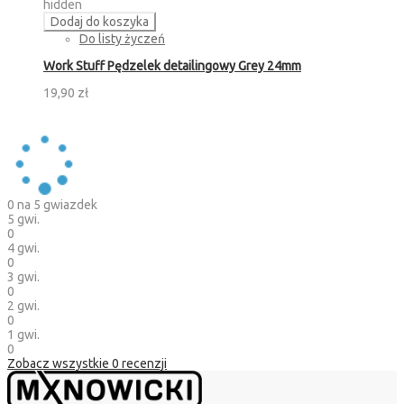
hidden
Dodaj do koszyka
Do listy życzeń
Work Stuff Pędzelek detailingowy Grey 24mm
19,90 zł
0
na 5 gwiazdek
5 gwi.
0
4 gwi.
0
3 gwi.
0
2 gwi.
0
1 gwi.
0
Zobacz wszystkie
0
recenzji