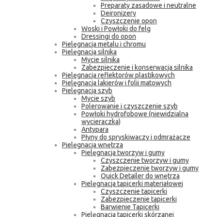
Preparaty zasadowe i neutralne
Deironizery
Czyszczenie opon
Woski i Powłoki do felg
Dressingi do opon
Pielęgnacja metalu i chromu
Pielęgnacja silnika
Mycie silnika
Zabezpieczenie i konserwacja silnika
Pielęgnacja reflektorów plastikowych
Pielęgnacja lakierów i folii matowych
Pielęgnacja szyb
Mycie szyb
Polerowanie i czyszczenie szyb
Powłoki hydrofobowe (niewidzialna
wycieraczka)
Antypara
Płyny do spryskiwaczy i odmrażacze
Pielęgnacja wnętrza
Pielęgnacja tworzyw i gumy
Czyszczenie tworzyw i gumy
Zabezpieczenie tworzyw i gumy
Quick Detailer do wnętrza
Pielęgnacja tapicerki materiałowej
Czyszczenie tapicerki
Zabezpieczenie tapicerki
Barwienie Tapicerki
Pielęgnacja tapicerki skórzanej