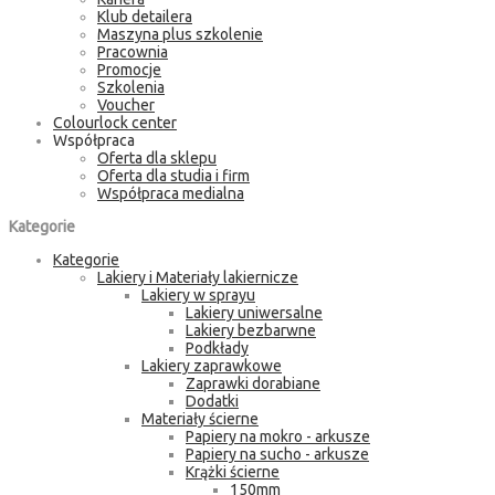
Klub detailera
Maszyna plus szkolenie
Pracownia
Promocje
Szkolenia
Voucher
Colourlock center
Współpraca
Oferta dla sklepu
Oferta dla studia i firm
Współpraca medialna
Kategorie
Kategorie
Lakiery i Materiały lakiernicze
Lakiery w sprayu
Lakiery uniwersalne
Lakiery bezbarwne
Podkłady
Lakiery zaprawkowe
Zaprawki dorabiane
Dodatki
Materiały ścierne
Papiery na mokro - arkusze
Papiery na sucho - arkusze
Krążki ścierne
150mm