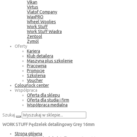
Vikan
Virtus
Vlatof Company
WaxPRO
Wheel Woolies
Work Stuff
Work Stuff Wiadra
Zentool
Zymöl
Oferty
Kariera
Klub detailera
Maszyna plus szkolenie
Pracownia
Promocje
Szkolenia
Voucher
Colourlock center
Współpraca
Oferta dla sklepu
Oferta dla studia i firm
Współpraca medialna
Szukaj
WORK STUFF Pędzelek detailingowy Grey 16mm
Strona główna