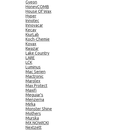
Gyeon
HoneyCOMB
House Of Wax
Hyper
Innotec
Innovacar
Kecav
KiurLab
Koch-Chemie
Kovax
Kwazar
Lake Country
LARE
LCK
Luminus
Mac Serien
Mactronic
Marolex
Max Protect
Maxifi
Meguiar's
Menzerna
Mirka
Monster Shine
Mothers
Murska
MX NOWICKI
Nextzett