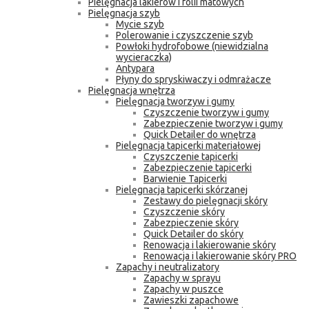
Pielęgnacja lakierów i folii matowych
Pielęgnacja szyb
Mycie szyb
Polerowanie i czyszczenie szyb
Powłoki hydrofobowe (niewidzialna
wycieraczka)
Antypara
Płyny do spryskiwaczy i odmrażacze
Pielęgnacja wnętrza
Pielęgnacja tworzyw i gumy
Czyszczenie tworzyw i gumy
Zabezpieczenie tworzyw i gumy
Quick Detailer do wnętrza
Pielęgnacja tapicerki materiałowej
Czyszczenie tapicerki
Zabezpieczenie tapicerki
Barwienie Tapicerki
Pielęgnacja tapicerki skórzanej
Zestawy do pielęgnacji skóry
Czyszczenie skóry
Zabezpieczenie skóry
Quick Detailer do skóry
Renowacja i lakierowanie skóry
Renowacja i lakierowanie skóry PRO
Zapachy i neutralizatory
Zapachy w sprayu
Zapachy w puszce
Zawieszki zapachowe