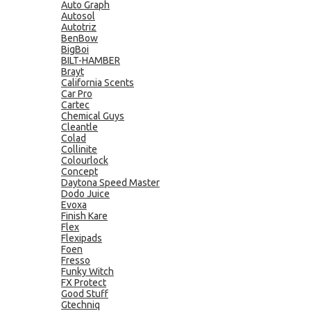
Auto Graph
Autosol
Autotriz
BenBow
BigBoi
BILT-HAMBER
Brayt
California Scents
Car Pro
Cartec
Chemical Guys
Cleantle
Colad
Collinite
Colourlock
Concept
Daytona Speed Master
Dodo Juice
Evoxa
Finish Kare
Flex
Flexipads
Foen
Fresso
Funky Witch
FX Protect
Good Stuff
Gtechniq