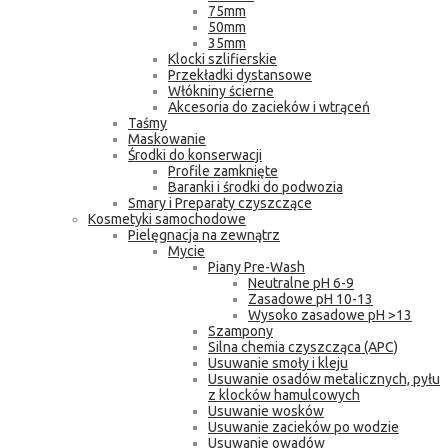
75mm
50mm
35mm
Klocki szlifierskie
Przekładki dystansowe
Włókniny ścierne
Akcesoria do zacieków i wtrąceń
Taśmy
Maskowanie
Środki do konserwacji
Profile zamknięte
Baranki i środki do podwozia
Smary i Preparaty czyszczące
Kosmetyki samochodowe
Pielęgnacja na zewnątrz
Mycie
Piany Pre-Wash
Neutralne pH 6-9
Zasadowe pH 10-13
Wysoko zasadowe pH >13
Szampony
Silna chemia czyszcząca (APC)
Usuwanie smoły i kleju
Usuwanie osadów metalicznych, pyłu
z klocków hamulcowych
Usuwanie wosków
Usuwanie zacieków po wodzie
Usuwanie owadów