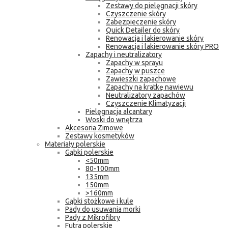
Zestawy do pielęgnacji skóry
Czyszczenie skóry
Zabezpieczenie skóry
Quick Detailer do skóry
Renowacja i lakierowanie skóry
Renowacja i lakierowanie skóry PRO
Zapachy i neutralizatory
Zapachy w sprayu
Zapachy w puszce
Zawieszki zapachowe
Zapachy na kratkę nawiewu
Neutralizatory zapachów
Czyszczenie Klimatyzacji
Pielęgnacja alcantary
Woski do wnętrza
Akcesoria Zimowe
Zestawy kosmetyków
Materiały polerskie
Gąbki polerskie
<50mm
80-100mm
135mm
150mm
>160mm
Gąbki stożkowe i kule
Pady do usuwania morki
Pady z Mikrofibry
Futra polerskie