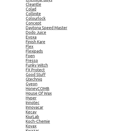
Cleantle
Colad
Collinite
Colourlock
Concept
Daytona Speed Master
Dodo Juice
Evoxa
Finish Kare
Flex
Flexipads
Foen
Fresso
Funky Witch
FX Protect
Good Stuff
Gtechniq
Gyeon
HoneyCOMB
House Of Wax
Hyper
Innotec
Innovacar
Kecav
KiurLab
Koch-Chemie
Kovax
Kwazar