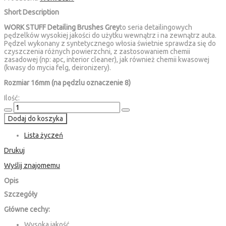
Short Description
WORK STUFF Detailing Brushes Grey
to seria detailingowych
pędzelków wysokiej jakości do użytku wewnątrz i na zewnątrz auta.
Pędzel wykonany z syntetycznego włosia świetnie sprawdza się do
czyszczenia różnych powierzchni, z zastosowaniem chemii
zasadowej (np: apc, interior cleaner), jak również chemii kwasowej
(kwasy do mycia felg, deironizery).
Rozmiar 16mm (na pędzlu oznaczenie 8)
Ilość:
Dodaj do koszyka
Lista życzeń
Drukuj
Wyślij znajomemu
Opis
Szczegóły
Główne cechy:
Wysoka jakość