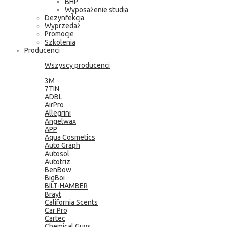
BHP
Wyposażenie studia
Dezynfekcja
Wyprzedaż
Promocje
Szkolenia
Producenci
Wszyscy producenci
3M
7TIN
ADBL
AirPro
Allegrini
Angelwax
APP
Aqua Cosmetics
Auto Graph
Autosol
Autotriz
BenBow
BigBoi
BILT-HAMBER
Brayt
California Scents
Car Pro
Cartec
Chemical Guys