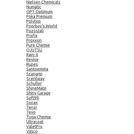
Nielsen Chemicals
Numatic
OPT Optimum
Poka Premium
Polytop
Poorboy's World
Pozostali
Profix
Proxxon
Pure Chemie
QJUTSU
Rain-X
Revive
Rupes
Santoemma
Scangrip
Scentway
Schuller
ShineMate
Shiny Garage
Soft99
Sonax
Tenzi
Tevo
Tuga Chemie
Ultracoat
ValetPro
Vasco