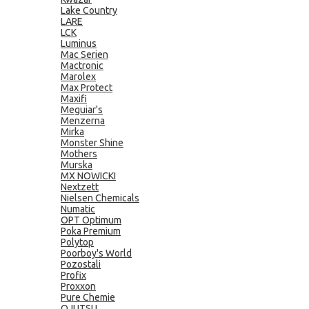
Lake Country
LARE
LCK
Luminus
Mac Serien
Mactronic
Marolex
Max Protect
Maxifi
Meguiar's
Menzerna
Mirka
Monster Shine
Mothers
Murska
MX NOWICKI
Nextzett
Nielsen Chemicals
Numatic
OPT Optimum
Poka Premium
Polytop
Poorboy's World
Pozostali
Profix
Proxxon
Pure Chemie
QJUTSU