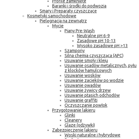
Profile zamknięte
Baranki i środki do podwozia
Smary i Preparaty czyszczące
Kosmetyki samochodowe
Pielęgnacja na zewnątrz
Mycie
Piany Pre-Wash
Neutralne pH 6-9
Zasadowe pH 10-13
Wysoko zasadowe pH >13
Szampony
Silna chemia czyszcząca (APC)
Usuwanie smoły i kleju
Usuwanie osadów metalicznych, pyłu
z klocków hamulcowych
Usuwanie wosków
Usuwanie zacieków po wodzie
Usuwanie owadów
Usuwanie żywicy drzew
Usuwanie ptasich odchodów
Usuwanie graffiti
Oczyszczanie powłok
Przygotowanie lakieru
Glinki
Cleanery
Glaze (odżywki)
Zabezpieczenie lakieru
Woski naturalne i hybrydowe