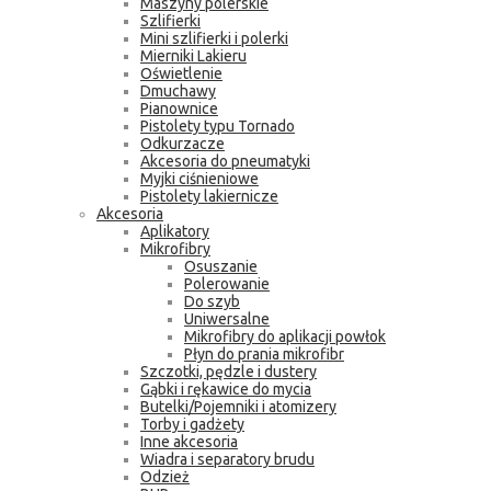
Maszyny polerskie
Szlifierki
Mini szlifierki i polerki
Mierniki Lakieru
Oświetlenie
Dmuchawy
Pianownice
Pistolety typu Tornado
Odkurzacze
Akcesoria do pneumatyki
Myjki ciśnieniowe
Pistolety lakiernicze
Akcesoria
Aplikatory
Mikrofibry
Osuszanie
Polerowanie
Do szyb
Uniwersalne
Mikrofibry do aplikacji powłok
Płyn do prania mikrofibr
Szczotki, pędzle i dustery
Gąbki i rękawice do mycia
Butelki/Pojemniki i atomizery
Torby i gadżety
Inne akcesoria
Wiadra i separatory brudu
Odzież