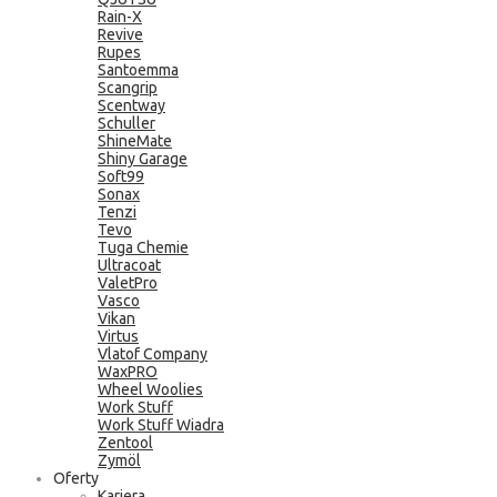
Rain-X
Revive
Rupes
Santoemma
Scangrip
Scentway
Schuller
ShineMate
Shiny Garage
Soft99
Sonax
Tenzi
Tevo
Tuga Chemie
Ultracoat
ValetPro
Vasco
Vikan
Virtus
Vlatof Company
WaxPRO
Wheel Woolies
Work Stuff
Work Stuff Wiadra
Zentool
Zymöl
Oferty
Kariera