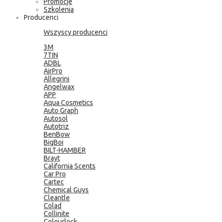
Promocje
Szkolenia
Producenci
Wszyscy producenci
3M
7TIN
ADBL
AirPro
Allegrini
Angelwax
APP
Aqua Cosmetics
Auto Graph
Autosol
Autotriz
BenBow
BigBoi
BILT-HAMBER
Brayt
California Scents
Car Pro
Cartec
Chemical Guys
Cleantle
Colad
Collinite
Colourlock