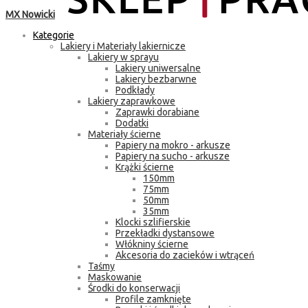
MX Nowicki
Kategorie
Lakiery i Materiały lakiernicze
Lakiery w sprayu
Lakiery uniwersalne
Lakiery bezbarwne
Podkłady
Lakiery zaprawkowe
Zaprawki dorabiane
Dodatki
Materiały ścierne
Papiery na mokro - arkusze
Papiery na sucho - arkusze
Krążki ścierne
150mm
75mm
50mm
35mm
Klocki szlifierskie
Przekładki dystansowe
Włókniny ścierne
Akcesoria do zacieków i wtrąceń
Taśmy
Maskowanie
Środki do konserwacji
Profile zamknięte