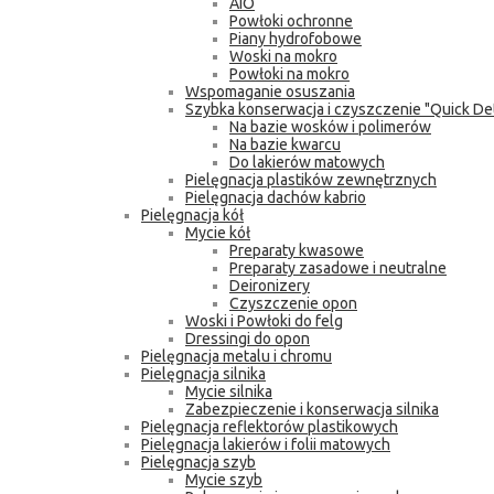
AIO
Powłoki ochronne
Piany hydrofobowe
Woski na mokro
Powłoki na mokro
Wspomaganie osuszania
Szybka konserwacja i czyszczenie "Quick Det
Na bazie wosków i polimerów
Na bazie kwarcu
Do lakierów matowych
Pielęgnacja plastików zewnętrznych
Pielęgnacja dachów kabrio
Pielęgnacja kół
Mycie kół
Preparaty kwasowe
Preparaty zasadowe i neutralne
Deironizery
Czyszczenie opon
Woski i Powłoki do felg
Dressingi do opon
Pielęgnacja metalu i chromu
Pielęgnacja silnika
Mycie silnika
Zabezpieczenie i konserwacja silnika
Pielęgnacja reflektorów plastikowych
Pielęgnacja lakierów i folii matowych
Pielęgnacja szyb
Mycie szyb