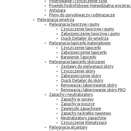
Polerowanie i czyszczenie szyb
Powłoki hydrofobowe (niewidzialna wycierac
Antypara
Płyny do spryskiwaczy i odmrażacze
Pielęgnacja wnętrza
Pielęgnacja tworzyw i gumy
Czyszczenie tworzyw i gumy
Zabezpieczenie tworzyw i gumy
Quick Detailer do wnętrza
Pielęgnacja tapicerki materiałowej
Czyszczenie tapicerki
Zabezpieczenie tapicerki
Barwienie Tapicerki
Pielęgnacja tapicerki skórzanej
Zestawy do pielęgnacji skóry
Czyszczenie skóry
Zabezpieczenie skóry
Quick Detailer do skóry
Renowacja i lakierowanie skóry
Renowacja i lakierowanie skóry PRO
Zapachy i neutralizatory
Zapachy w sprayu
Zapachy w puszce
Zawieszki zapachowe
Zapachy na kratkę nawiewu
Neutralizatory zapachów
Czyszczenie Klimatyzacji
Pielęgnacja alcantary