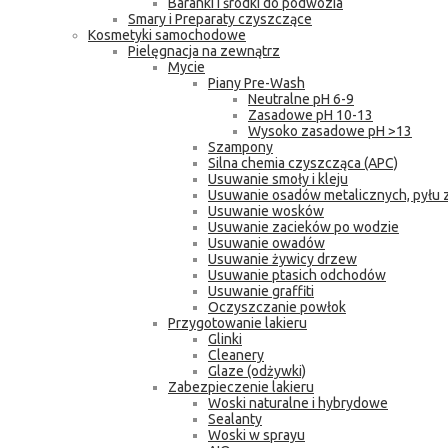
Baranki i środki do podwozia
Smary i Preparaty czyszczące
Kosmetyki samochodowe
Pielęgnacja na zewnątrz
Mycie
Piany Pre-Wash
Neutralne pH 6-9
Zasadowe pH 10-13
Wysoko zasadowe pH >13
Szampony
Silna chemia czyszcząca (APC)
Usuwanie smoły i kleju
Usuwanie osadów metalicznych, pyłu
Usuwanie wosków
Usuwanie zacieków po wodzie
Usuwanie owadów
Usuwanie żywicy drzew
Usuwanie ptasich odchodów
Usuwanie graffiti
Oczyszczanie powłok
Przygotowanie lakieru
Glinki
Cleanery
Glaze (odżywki)
Zabezpieczenie lakieru
Woski naturalne i hybrydowe
Sealanty
Woski w sprayu