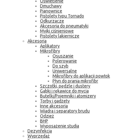
Oświetlenie
Dmuchawy
Pianownice
Pistolety typu Tornado
Odkurzacze
Akcesoria do pneumatyki
Myjki ciśnieniowe
Pistolety lakiernicze
Akcesoria
Aplikatory
Mikrofibry
Osuszanie
Polerowanie
Do szyb
Uniwersalne
Mikrofibry do aplikacji powłok
Płyn do prania mikrofibr
Szczotki, pędzle i dustery
Gąbki i rękawice do mycia
Butelki/Pojemniki i atomizery
Torby i gadżety
Inne akcesoria
Wiadra i separatory brudu
Odzież
BHP
Wyposażenie studia
Dezynfekcja
Wyprzedaż