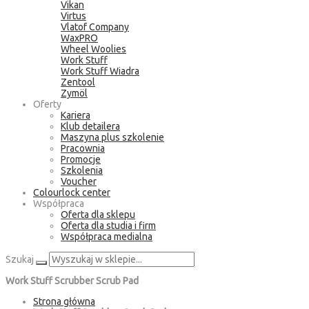
Vikan
Virtus
Vlatof Company
WaxPRO
Wheel Woolies
Work Stuff
Work Stuff Wiadra
Zentool
Zymöl
Oferty
Kariera
Klub detailera
Maszyna plus szkolenie
Pracownia
Promocje
Szkolenia
Voucher
Colourlock center
Współpraca
Oferta dla sklepu
Oferta dla studia i firm
Współpraca medialna
Szukaj
Work Stuff Scrubber Scrub Pad
Strona główna