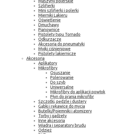
Maszyny polerskie
Szlifierki
Mini szlifierki i polerki
Mierniki Lakieru
Oświetlenie
Dmuchawy
Pianownice
Pistolety typu Tornado
Odkurzacze
Akcesoria do pneumatyki
Myjki ciśnieniowe
Pistolety lakiernicze
Akcesoria
Aplikatory
Mikrofibry
Osuszanie
Polerowanie
Do szyb
Uniwersalne
Mikrofibry do aplikacji powłok
Płyn do prania mikrofibr
Szczotki, pędzle i dustery
Gąbki i rękawice do mycia
Butelki/Pojemniki i atomizery
Torby i gadżety
Inne akcesoria
Wiadra i separatory brudu
Odzież