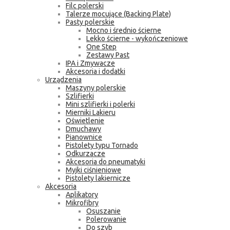
Filc polerski
Talerze mocujące (Backing Plate)
Pasty polerskie
Mocno i średnio ścierne
Lekko ścierne - wykończeniowe
One Step
Zestawy Past
IPA i Zmywacze
Akcesoria i dodatki
Urządzenia
Maszyny polerskie
Szlifierki
Mini szlifierki i polerki
Mierniki Lakieru
Oświetlenie
Dmuchawy
Pianownice
Pistolety typu Tornado
Odkurzacze
Akcesoria do pneumatyki
Myjki ciśnieniowe
Pistolety lakiernicze
Akcesoria
Aplikatory
Mikrofibry
Osuszanie
Polerowanie
Do szyb