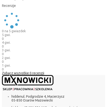
Recenzje
0
na 5 gwiazdek
5 gwi.
0
4 gwi.
0
3 gwi.
0
2 gwi.
0
1 gwi.
0
Zobacz wszystkie
0
recenzji
hidden
ul. Podgrodzie 4, Macierzysz
05-850 Ożarów Mazowiecki