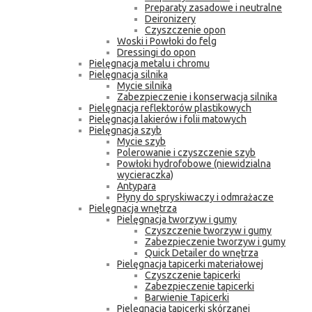
Preparaty zasadowe i neutralne
Deironizery
Czyszczenie opon
Woski i Powłoki do felg
Dressingi do opon
Pielęgnacja metalu i chromu
Pielęgnacja silnika
Mycie silnika
Zabezpieczenie i konserwacja silnika
Pielęgnacja reflektorów plastikowych
Pielęgnacja lakierów i folii matowych
Pielęgnacja szyb
Mycie szyb
Polerowanie i czyszczenie szyb
Powłoki hydrofobowe (niewidzialna
wycieraczka)
Antypara
Płyny do spryskiwaczy i odmrażacze
Pielęgnacja wnętrza
Pielęgnacja tworzyw i gumy
Czyszczenie tworzyw i gumy
Zabezpieczenie tworzyw i gumy
Quick Detailer do wnętrza
Pielęgnacja tapicerki materiałowej
Czyszczenie tapicerki
Zabezpieczenie tapicerki
Barwienie Tapicerki
Pielęgnacja tapicerki skórzanej