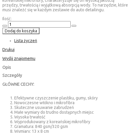
koreańskiej mikrofibry, charakteryzuje się on wysoką jakością
przędzy, trwałością i wyjątkową absorpcją wody. To narzędzie, które
musi znaleźć się w każdym zestawie do auto detailingu.
Ilość:
Dodaj do koszyka
Lista życzeń
Drukuj
Wyślij znajomemu
Opis
Szczegóły
GŁÓWNE CECHY:
Efektywne czyszczenie plastiku, gumy, skóry
Nowoczesne włókno i mikrofibra
Skuteczne usuwanie zabrudzeń
Małe wymiary do trudno dostępnych miejsc
Wysoka trwałość
Wyprodukowany z koreańskiej mikrofibry
Gramatura: 840 gsm/320 gsm
Wymiary: 13 x 8 cm