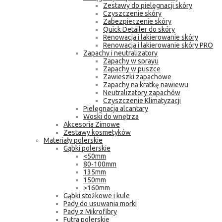
Zestawy do pielęgnacji skóry
Czyszczenie skóry
Zabezpieczenie skóry
Quick Detailer do skóry
Renowacja i lakierowanie skóry
Renowacja i lakierowanie skóry PRO
Zapachy i neutralizatory
Zapachy w sprayu
Zapachy w puszce
Zawieszki zapachowe
Zapachy na kratkę nawiewu
Neutralizatory zapachów
Czyszczenie Klimatyzacji
Pielęgnacja alcantary
Woski do wnętrza
Akcesoria Zimowe
Zestawy kosmetyków
Materiały polerskie
Gąbki polerskie
<50mm
80-100mm
135mm
150mm
>160mm
Gąbki stożkowe i kule
Pady do usuwania morki
Pady z Mikrofibry
Futra polerskie