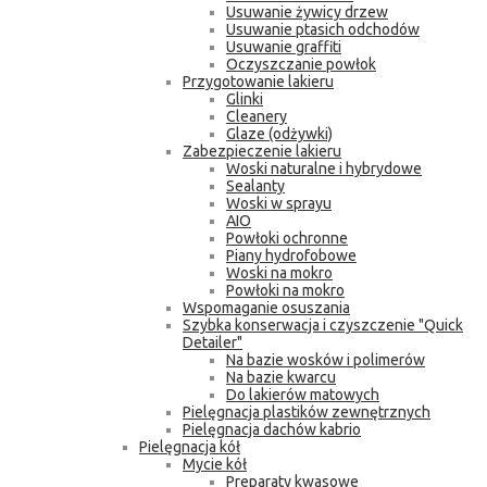
Usuwanie żywicy drzew
Usuwanie ptasich odchodów
Usuwanie graffiti
Oczyszczanie powłok
Przygotowanie lakieru
Glinki
Cleanery
Glaze (odżywki)
Zabezpieczenie lakieru
Woski naturalne i hybrydowe
Sealanty
Woski w sprayu
AIO
Powłoki ochronne
Piany hydrofobowe
Woski na mokro
Powłoki na mokro
Wspomaganie osuszania
Szybka konserwacja i czyszczenie "Quick
Detailer"
Na bazie wosków i polimerów
Na bazie kwarcu
Do lakierów matowych
Pielęgnacja plastików zewnętrznych
Pielęgnacja dachów kabrio
Pielęgnacja kół
Mycie kół
Preparaty kwasowe