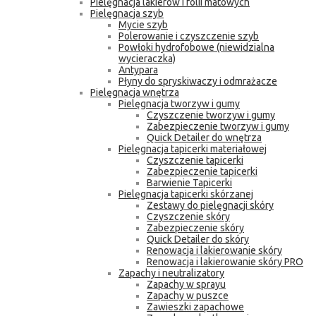
Pielęgnacja lakierów i folii matowych
Pielęgnacja szyb
Mycie szyb
Polerowanie i czyszczenie szyb
Powłoki hydrofobowe (niewidzialna
wycieraczka)
Antypara
Płyny do spryskiwaczy i odmrażacze
Pielęgnacja wnętrza
Pielęgnacja tworzyw i gumy
Czyszczenie tworzyw i gumy
Zabezpieczenie tworzyw i gumy
Quick Detailer do wnętrza
Pielęgnacja tapicerki materiałowej
Czyszczenie tapicerki
Zabezpieczenie tapicerki
Barwienie Tapicerki
Pielęgnacja tapicerki skórzanej
Zestawy do pielęgnacji skóry
Czyszczenie skóry
Zabezpieczenie skóry
Quick Detailer do skóry
Renowacja i lakierowanie skóry
Renowacja i lakierowanie skóry PRO
Zapachy i neutralizatory
Zapachy w sprayu
Zapachy w puszce
Zawieszki zapachowe