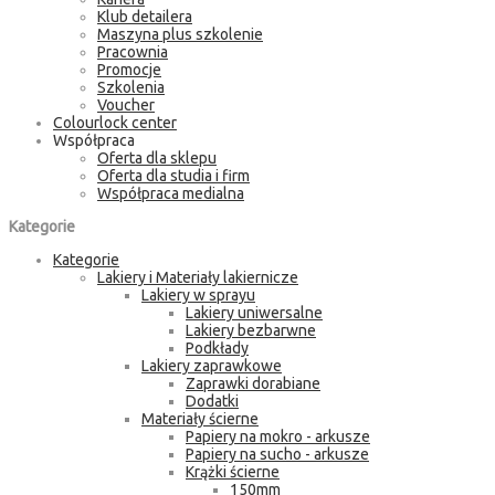
Klub detailera
Maszyna plus szkolenie
Pracownia
Promocje
Szkolenia
Voucher
Colourlock center
Współpraca
Oferta dla sklepu
Oferta dla studia i firm
Współpraca medialna
Kategorie
Kategorie
Lakiery i Materiały lakiernicze
Lakiery w sprayu
Lakiery uniwersalne
Lakiery bezbarwne
Podkłady
Lakiery zaprawkowe
Zaprawki dorabiane
Dodatki
Materiały ścierne
Papiery na mokro - arkusze
Papiery na sucho - arkusze
Krążki ścierne
150mm