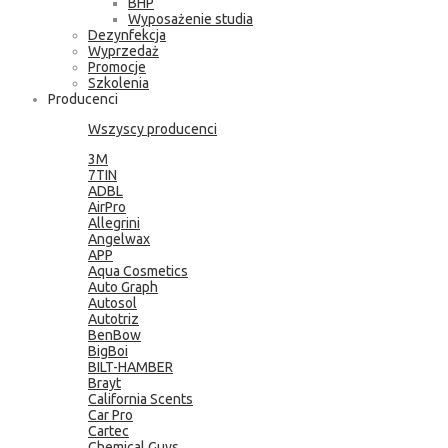
BHP
Wyposażenie studia
Dezynfekcja
Wyprzedaż
Promocje
Szkolenia
Producenci
Wszyscy producenci
3M
7TIN
ADBL
AirPro
Allegrini
Angelwax
APP
Aqua Cosmetics
Auto Graph
Autosol
Autotriz
BenBow
BigBoi
BILT-HAMBER
Brayt
California Scents
Car Pro
Cartec
Chemical Guys