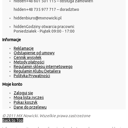
hidden
+48 601 501 115 – obsługa zamówień
hidden
+48 735 977 717 – doradztwo
hidden
biuro@mxnowicki.pl
hidden
Godziny otwarcia pracowni:
Poniedziałek - Piątek 09:00 - 17:00
Informacje
Reklamacje
Odstąpienie od umowy
Cennik wysyłek
Metody płatności
Regulamin sklepu internetowego
Regulamin Klubu Detailera
Polityka Prywatności
Moje konto
Zaloguj się
Moja lista życzeń
Pokaż koszyk
Dane do przelewu
© 2011 MX Nowicki. Wszelkie prawa zastrzeżone
Back to Top