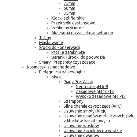
75mm
50mm
35mm
Klocki szlifierskie
Przekładki dystansowe
Włókniny ścierne
Akcesoria do zacieków i wtrąceń
Taśmy
Maskowanie
Środki do konserwacji
Profile zamknięte
Baranki i środki do podwozia
Smary i Preparaty czyszczące
Kosmetyki samochodowe
Pielęgnacja na zewnątrz
Mycie
Piany Pre-Wash
Neutralne pH 6-9
Zasadowe pH 10-13
Wysoko zasadowe pH >13
Szampony
Silna chemia czyszcząca (APC)
Usuwanie smoły i kleju
Usuwanie osadów metalicznych, pyłu
z klocków hamulcowych
Usuwanie wosków
Usuwanie zacieków po wodzie
Usuwanie owadów