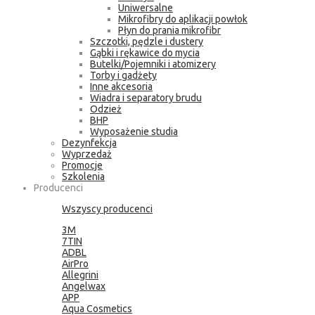
Uniwersalne
Mikrofibry do aplikacji powłok
Płyn do prania mikrofibr
Szczotki, pędzle i dustery
Gąbki i rękawice do mycia
Butelki/Pojemniki i atomizery
Torby i gadżety
Inne akcesoria
Wiadra i separatory brudu
Odzież
BHP
Wyposażenie studia
Dezynfekcja
Wyprzedaż
Promocje
Szkolenia
Producenci
Wszyscy producenci
3M
7TIN
ADBL
AirPro
Allegrini
Angelwax
APP
Aqua Cosmetics