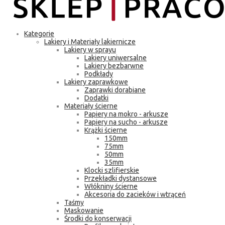
Kategorie
Lakiery i Materiały lakiernicze
Lakiery w sprayu
Lakiery uniwersalne
Lakiery bezbarwne
Podkłady
Lakiery zaprawkowe
Zaprawki dorabiane
Dodatki
Materiały ścierne
Papiery na mokro - arkusze
Papiery na sucho - arkusze
Krążki ścierne
150mm
75mm
50mm
35mm
Klocki szlifierskie
Przekładki dystansowe
Włókniny ścierne
Akcesoria do zacieków i wtrąceń
Taśmy
Maskowanie
Środki do konserwacji