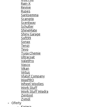
Rain-X
Revive
Rupes
Santoemma
Scangrip
Scentway
Schuller
ShineMate
Shiny Garage
Soft99
Sonax
Tenzi
Tevo
Tuga Chemie
Ultracoat
ValetPro
Vasco
Vikan
Virtus
Vlatof Company
WaxPRO
Wheel Woolies
Work Stuff
Work Stuff Wiadra
Zentool
Zymöl
Oferty
Kariera