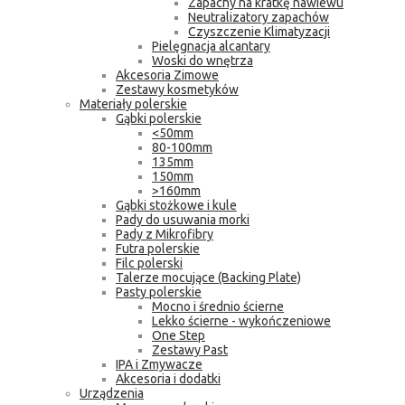
Zapachy na kratkę nawiewu
Neutralizatory zapachów
Czyszczenie Klimatyzacji
Pielęgnacja alcantary
Woski do wnętrza
Akcesoria Zimowe
Zestawy kosmetyków
Materiały polerskie
Gąbki polerskie
<50mm
80-100mm
135mm
150mm
>160mm
Gąbki stożkowe i kule
Pady do usuwania morki
Pady z Mikrofibry
Futra polerskie
Filc polerski
Talerze mocujące (Backing Plate)
Pasty polerskie
Mocno i średnio ścierne
Lekko ścierne - wykończeniowe
One Step
Zestawy Past
IPA i Zmywacze
Akcesoria i dodatki
Urządzenia