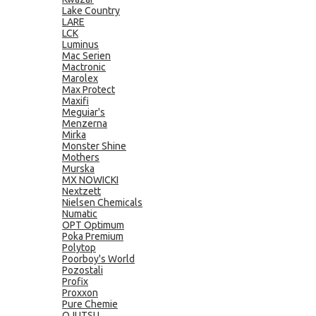
Lake Country
LARE
LCK
Luminus
Mac Serien
Mactronic
Marolex
Max Protect
Maxifi
Meguiar's
Menzerna
Mirka
Monster Shine
Mothers
Murska
MX NOWICKI
Nextzett
Nielsen Chemicals
Numatic
OPT Optimum
Poka Premium
Polytop
Poorboy's World
Pozostali
Profix
Proxxon
Pure Chemie
QJUTSU