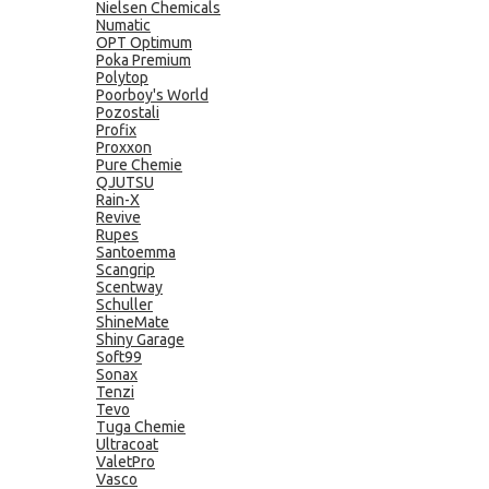
Nielsen Chemicals
Numatic
OPT Optimum
Poka Premium
Polytop
Poorboy's World
Pozostali
Profix
Proxxon
Pure Chemie
QJUTSU
Rain-X
Revive
Rupes
Santoemma
Scangrip
Scentway
Schuller
ShineMate
Shiny Garage
Soft99
Sonax
Tenzi
Tevo
Tuga Chemie
Ultracoat
ValetPro
Vasco