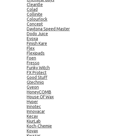
Cleantle
Colad
Collinite
Colourlock
Concept
Daytona Speed Master
Dodo Juice
Evoxa
Finish Kare
Flex
Flexipads
Foen
Fresso
Funky Witch
FX Protect
Good Stuff
Gtechniq
Gyeon
HoneyCOMB
House Of Wax
Hyper
Innotec
Innovacar
Kecav
KiurLab
Koch-Chemie
Kovax
Kwazar