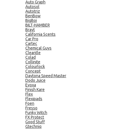
Auto Graph
Autosol
Autotriz
BenBow
BigBoi
BILT-HAMBER
Brayt
California Scents
Car Pro
Cartec
Chemical Guys
Cleantle
Colad
Collinite
Colourlock
Concept
Daytona Speed Master
Dodo Juice
Evoxa
Finish Kare
Flex
Flexipads
Foen
Fresso
Funky Witch
FX Protect
Good Stuff
Gtechniq