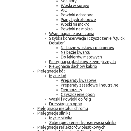
Sealanty
Woski w sprayu
AIO
Powłoki ochronne
Piany hydrofobowe
Woski na mokro
Powłoki na mokro
Wspomaganie osuszania
Szybka konserwacja i czyszczenie "Quick
Detailer"
Na bazie wosków i polimerów
Na bazie kwarcu
Do lakierów matowych
Pielęgnacja plastików zewnętrznych
Pielęgnacja dachów kabrio
Pielęgnacja kół
Mycie kół
Preparaty kwasowe
Preparaty zasadowe i neutralne
Deironizery
Czyszczenie opon
Woski i Powłoki do felg
Dressingi do opon
Pielęgnacja metalu i chromu
Pielęgnacja silnika
Mycie silnika
Zabezpieczenie i konserwacja silnika
Pielęgnacja reflektorów plastikowych