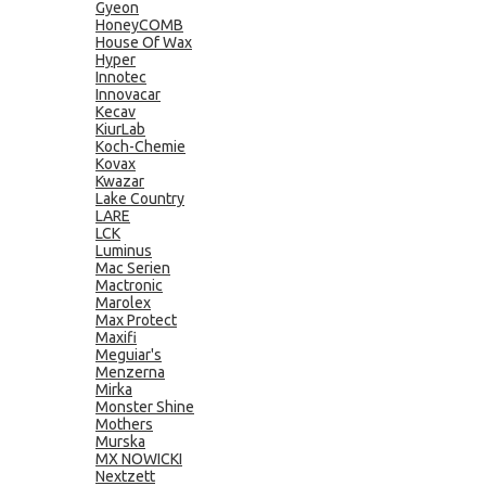
Gyeon
HoneyCOMB
House Of Wax
Hyper
Innotec
Innovacar
Kecav
KiurLab
Koch-Chemie
Kovax
Kwazar
Lake Country
LARE
LCK
Luminus
Mac Serien
Mactronic
Marolex
Max Protect
Maxifi
Meguiar's
Menzerna
Mirka
Monster Shine
Mothers
Murska
MX NOWICKI
Nextzett