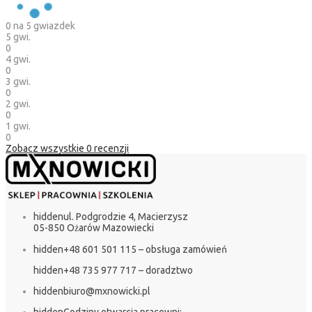
0
na 5 gwiazdek
5 gwi.
0
4 gwi.
0
3 gwi.
0
2 gwi.
0
1 gwi.
0
Zobacz wszystkie
0
recenzji
hidden
ul. Podgrodzie 4, Macierzysz
05-850 Ożarów Mazowiecki
hidden
+48 601 501 115 – obsługa zamówień
hidden
+48 735 977 717 – doradztwo
hidden
biuro@mxnowicki.pl
hidden
Godziny otwarcia pracowni: