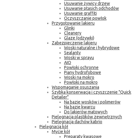
Usuwanie żywicy drzew
Usuwanie ptasich odchodów
Usuwanie graffiti
Oczyszczanie powłok
Przygotowanie lakieru
Glinki
Cleanery
Glaze (odżywki)
Zabezpieczenie lakieru
Woski naturalne i hybrydowe
Sealanty
Woski w sprayu
AIO
Powłoki ochronne
Piany hydrofobowe
Woski na mokro
Powłoki na mokro
Wspomaganie osuszania
Szybka konserwacja i czyszczenie "Quick
Detailer"
Na bazie wosków i polimerów
Na bazie kwarcu
Do lakierów matowych
Pielęgnacja plastików zewnętrznych
Pielęgnacja dachów kabrio
Pielęgnacja kół
Mycie kół
Preparaty kwasowe