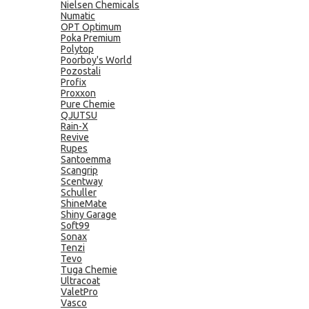
Nielsen Chemicals
Numatic
OPT Optimum
Poka Premium
Polytop
Poorboy's World
Pozostali
Profix
Proxxon
Pure Chemie
QJUTSU
Rain-X
Revive
Rupes
Santoemma
Scangrip
Scentway
Schuller
ShineMate
Shiny Garage
Soft99
Sonax
Tenzi
Tevo
Tuga Chemie
Ultracoat
ValetPro
Vasco