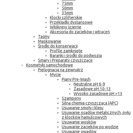
75mm
50mm
35mm
Klocki szlifierskie
Przekładki dystansowe
Włókniny ścierne
Akcesoria do zacieków i wtrąceń
Taśmy
Maskowanie
Środki do konserwacji
Profile zamknięte
Baranki i środki do podwozia
Smary i Preparaty czyszczące
Kosmetyki samochodowe
Pielęgnacja na zewnątrz
Mycie
Piany Pre-Wash
Neutralne pH 6-9
Zasadowe pH 10-13
Wysoko zasadowe pH >13
Szampony
Silna chemia czyszcząca (APC)
Usuwanie smoły i kleju
Usuwanie osadów metalicznych, pyłu
z klocków hamulcowych
Usuwanie wosków
Usuwanie zacieków po wodzie
Usuwanie owadów