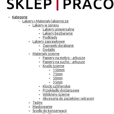
Kategorie
Lakiery i Materiały lakiernicze
Lakiery w sprayu
Lakiery uniwersalne
Lakiery bezbarwne
Podkłady
Lakiery zaprawkowe
Zaprawki dorabiane
Dodatki
Materiały ścierne
Papiery na mokro - arkusze
Papiery na sucho - arkusze
Krążki ścierne
150mm
75mm
50mm
35mm
Klocki szlifierskie
Przekładki dystansowe
Włókniny ścierne
Akcesoria do zacieków i wtrąceń
Taśmy
Maskowanie
Środki do konserwacji