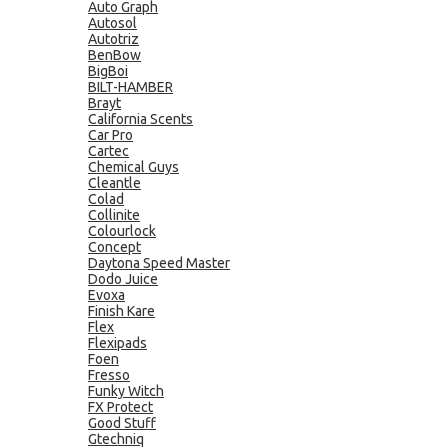
Auto Graph
Autosol
Autotriz
BenBow
BigBoi
BILT-HAMBER
Brayt
California Scents
Car Pro
Cartec
Chemical Guys
Cleantle
Colad
Collinite
Colourlock
Concept
Daytona Speed Master
Dodo Juice
Evoxa
Finish Kare
Flex
Flexipads
Foen
Fresso
Funky Witch
FX Protect
Good Stuff
Gtechniq