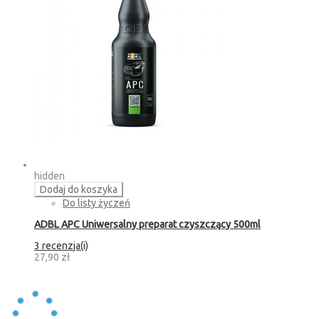
hidden
Dodaj do koszyka
Do listy życzeń
ADBL APC Uniwersalny preparat czyszczący 500ml
3 recenzja(i)
27,90 zł