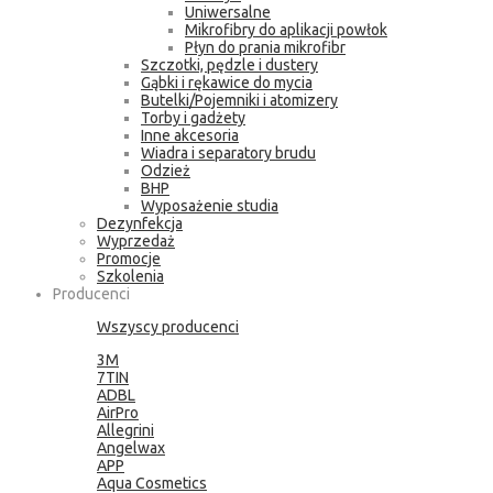
Uniwersalne
Mikrofibry do aplikacji powłok
Płyn do prania mikrofibr
Szczotki, pędzle i dustery
Gąbki i rękawice do mycia
Butelki/Pojemniki i atomizery
Torby i gadżety
Inne akcesoria
Wiadra i separatory brudu
Odzież
BHP
Wyposażenie studia
Dezynfekcja
Wyprzedaż
Promocje
Szkolenia
Producenci
Wszyscy producenci
3M
7TIN
ADBL
AirPro
Allegrini
Angelwax
APP
Aqua Cosmetics