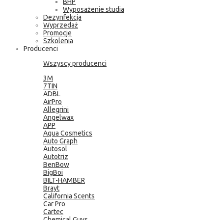
BHP
Wyposażenie studia
Dezynfekcja
Wyprzedaż
Promocje
Szkolenia
Producenci
Wszyscy producenci
3M
7TIN
ADBL
AirPro
Allegrini
Angelwax
APP
Aqua Cosmetics
Auto Graph
Autosol
Autotriz
BenBow
BigBoi
BILT-HAMBER
Brayt
California Scents
Car Pro
Cartec
Chemical Guys