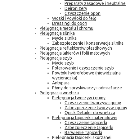
Preparaty zasadowe i neutralne
Deironizery
Czyszczenie opon
Woski i Powłoki do felg
Dressingi do opon
Pielęgnacja metalu i chromu
Pielęgnacja silnika
Mycie silnika
Zabezpieczenie i konserwacja silnika
Pielęgnacja reflektorów plastikowych
Pielęgnacja lakierów i folii matowych
Pielęgnacja szyb
Mycie szyb
Polerowanie i czyszczenie szyb
Powłoki hydrofobowe (niewidzialna
wycieraczka)
Antypara
Płyny do spryskiwaczy i odmrażacze
Pielęgnacja wnętrza
Pielęgnacja tworzyw i gumy
Czyszczenie tworzyw i gumy
Zabezpieczenie tworzyw i gumy
Quick Detailer do wnętrza
Pielęgnacja tapicerki materiałowej
Czyszczenie tapicerki
Zabezpieczenie tapicerki
Barwienie Tapicerki
Pielęgnacja tapicerki skórzanej