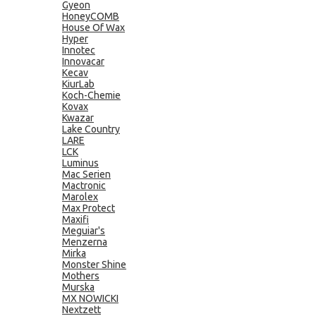
Gyeon
HoneyCOMB
House Of Wax
Hyper
Innotec
Innovacar
Kecav
KiurLab
Koch-Chemie
Kovax
Kwazar
Lake Country
LARE
LCK
Luminus
Mac Serien
Mactronic
Marolex
Max Protect
Maxifi
Meguiar's
Menzerna
Mirka
Monster Shine
Mothers
Murska
MX NOWICKI
Nextzett