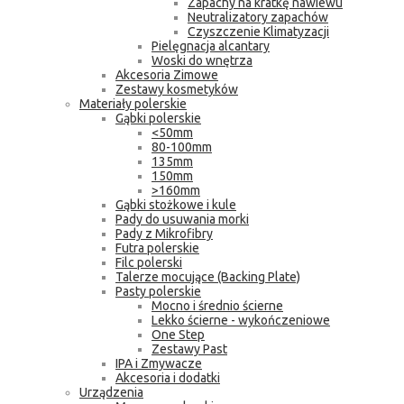
Zapachy na kratkę nawiewu
Neutralizatory zapachów
Czyszczenie Klimatyzacji
Pielęgnacja alcantary
Woski do wnętrza
Akcesoria Zimowe
Zestawy kosmetyków
Materiały polerskie
Gąbki polerskie
<50mm
80-100mm
135mm
150mm
>160mm
Gąbki stożkowe i kule
Pady do usuwania morki
Pady z Mikrofibry
Futra polerskie
Filc polerski
Talerze mocujące (Backing Plate)
Pasty polerskie
Mocno i średnio ścierne
Lekko ścierne - wykończeniowe
One Step
Zestawy Past
IPA i Zmywacze
Akcesoria i dodatki
Urządzenia