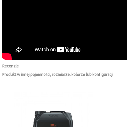
Recenzje
Produkt w innej pojemności, rozmiarze, kolorze lub konfiguracji