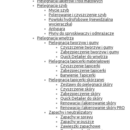
Pielęgnacja lakierów i folii matowych
Pielęgnacja szyb
Mycie szyb
Polerowanie i czyszczenie szyb
Powłoki hydrofobowe (niewidzialna
wycieraczka)
Antypara
Płyny do spryskiwaczy i odmrażacze
Pielęgnacja wnętrza
Pielęgnacja tworzyw i gumy
Czyszczenie tworzyw i gumy
Zabezpieczenie tworzyw i gumy
Quick Detailer do wnętrza
Pielęgnacja tapicerki materiałowej
Czyszczenie tapicerki
Zabezpieczenie tapicerki
Barwienie Tapicerki
Pielęgnacja tapicerki skórzanej
Zestawy do pielęgnacji skóry
Czyszczenie skóry
Zabezpieczenie skóry
Quick Detailer do skóry
Renowacja i lakierowanie skóry
Renowacja i lakierowanie skóry PRO
Zapachy i neutralizatory
Zapachy w sprayu
Zapachy w puszce
Zawieszki zapachowe