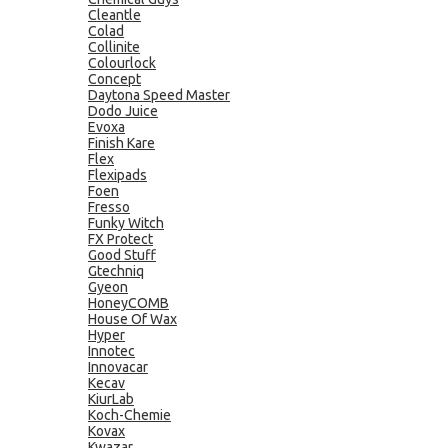
Cleantle
Colad
Collinite
Colourlock
Concept
Daytona Speed Master
Dodo Juice
Evoxa
Finish Kare
Flex
Flexipads
Foen
Fresso
Funky Witch
FX Protect
Good Stuff
Gtechniq
Gyeon
HoneyCOMB
House Of Wax
Hyper
Innotec
Innovacar
Kecav
KiurLab
Koch-Chemie
Kovax
Kwazar