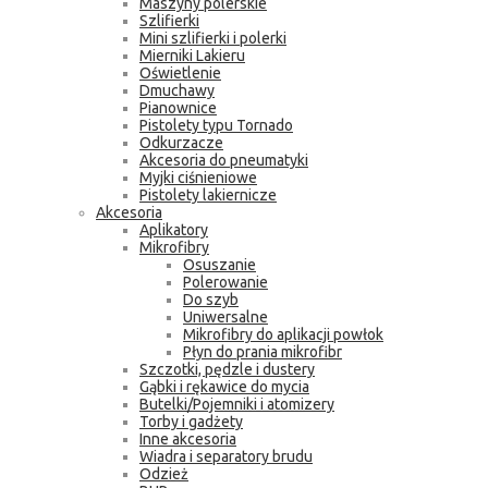
Maszyny polerskie
Szlifierki
Mini szlifierki i polerki
Mierniki Lakieru
Oświetlenie
Dmuchawy
Pianownice
Pistolety typu Tornado
Odkurzacze
Akcesoria do pneumatyki
Myjki ciśnieniowe
Pistolety lakiernicze
Akcesoria
Aplikatory
Mikrofibry
Osuszanie
Polerowanie
Do szyb
Uniwersalne
Mikrofibry do aplikacji powłok
Płyn do prania mikrofibr
Szczotki, pędzle i dustery
Gąbki i rękawice do mycia
Butelki/Pojemniki i atomizery
Torby i gadżety
Inne akcesoria
Wiadra i separatory brudu
Odzież